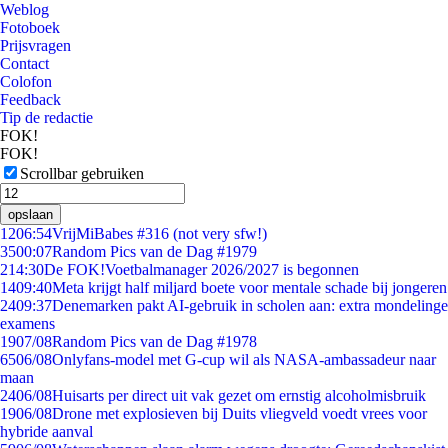
Weblog
Fotoboek
Prijsvragen
Contact
Colofon
Feedback
Tip de redactie
FOK!
FOK!
Scrollbar gebruiken
opslaan
12
06:54
VrijMiBabes #316 (not very sfw!)
35
00:07
Random Pics van de Dag #1979
2
14:30
De FOK!Voetbalmanager 2026/2027 is begonnen
14
09:40
Meta krijgt half miljard boete voor mentale schade bij jongeren
24
09:37
Denemarken pakt AI-gebruik in scholen aan: extra mondelinge
examens
19
07/08
Random Pics van de Dag #1978
65
06/08
Onlyfans-model met G-cup wil als NASA-ambassadeur naar
maan
24
06/08
Huisarts per direct uit vak gezet om ernstig alcoholmisbruik
19
06/08
Drone met explosieven bij Duits vliegveld voedt vrees voor
hybride aanval