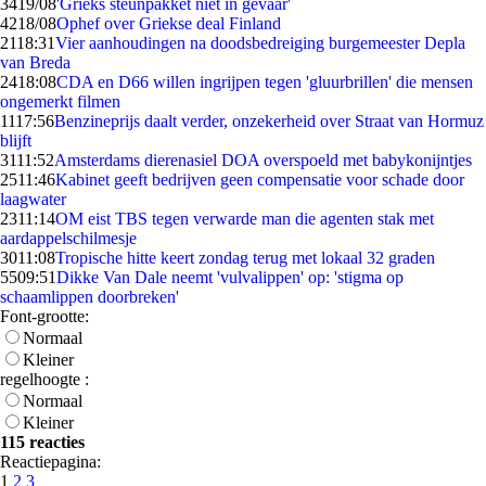
34
19/08
'Grieks steunpakket niet in gevaar'
42
18/08
Ophef over Griekse deal Finland
21
18:31
Vier aanhoudingen na doodsbedreiging burgemeester Depla
van Breda
24
18:08
CDA en D66 willen ingrijpen tegen 'gluurbrillen' die mensen
ongemerkt filmen
11
17:56
Benzineprijs daalt verder, onzekerheid over Straat van Hormuz
blijft
31
11:52
Amsterdams dierenasiel DOA overspoeld met babykonijntjes
25
11:46
Kabinet geeft bedrijven geen compensatie voor schade door
laagwater
23
11:14
OM eist TBS tegen verwarde man die agenten stak met
aardappelschilmesje
30
11:08
Tropische hitte keert zondag terug met lokaal 32 graden
55
09:51
Dikke Van Dale neemt 'vulvalippen' op: 'stigma op
schaamlippen doorbreken'
Font-grootte:
Normaal
Kleiner
regelhoogte :
Normaal
Kleiner
115 reacties
Reactiepagina:
1
2
3