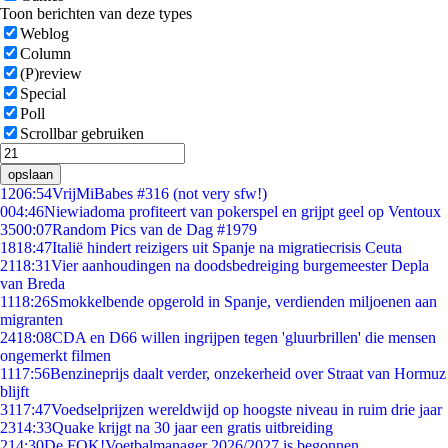
Toon berichten van deze types
Weblog
Column
(P)review
Special
Poll
Scrollbar gebruiken
opslaan
12
06:54
VrijMiBabes #316 (not very sfw!)
0
04:46
Niewiadoma profiteert van pokerspel en grijpt geel op Ventoux
35
00:07
Random Pics van de Dag #1979
18
18:47
Italië hindert reizigers uit Spanje na migratiecrisis Ceuta
21
18:31
Vier aanhoudingen na doodsbedreiging burgemeester Depla
van Breda
11
18:26
Smokkelbende opgerold in Spanje, verdienden miljoenen aan
migranten
24
18:08
CDA en D66 willen ingrijpen tegen 'gluurbrillen' die mensen
ongemerkt filmen
11
17:56
Benzineprijs daalt verder, onzekerheid over Straat van Hormuz
blijft
31
17:47
Voedselprijzen wereldwijd op hoogste niveau in ruim drie jaar
23
14:33
Quake krijgt na 30 jaar een gratis uitbreiding
2
14:30
De FOK!Voetbalmanager 2026/2027 is begonnen