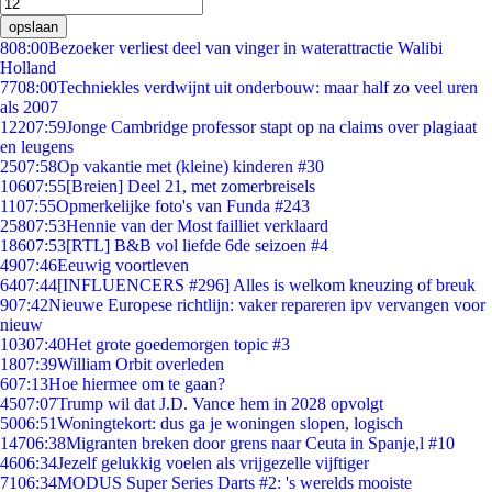
opslaan
8
08:00
Bezoeker verliest deel van vinger in waterattractie Walibi
Holland
77
08:00
Techniekles verdwijnt uit onderbouw: maar half zo veel uren
als 2007
122
07:59
Jonge Cambridge professor stapt op na claims over plagiaat
en leugens
25
07:58
Op vakantie met (kleine) kinderen #30
106
07:55
[Breien] Deel 21, met zomerbreisels
11
07:55
Opmerkelijke foto's van Funda #243
258
07:53
Hennie van der Most failliet verklaard
186
07:53
[RTL] B&B vol liefde 6de seizoen #4
49
07:46
Eeuwig voortleven
64
07:44
[INFLUENCERS #296] Alles is welkom kneuzing of breuk
9
07:42
Nieuwe Europese richtlijn: vaker repareren ipv vervangen voor
nieuw
103
07:40
Het grote goedemorgen topic #3
18
07:39
William Orbit overleden
6
07:13
Hoe hiermee om te gaan?
45
07:07
Trump wil dat J.D. Vance hem in 2028 opvolgt
50
06:51
Woningtekort: dus ga je woningen slopen, logisch
147
06:38
Migranten breken door grens naar Ceuta in Spanje,l #10
46
06:34
Jezelf gelukkig voelen als vrijgezelle vijftiger
71
06:34
MODUS Super Series Darts #2: 's werelds mooiste