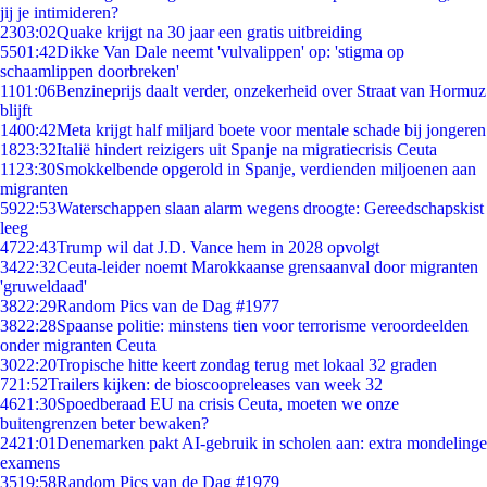
jij je intimideren?
23
03:02
Quake krijgt na 30 jaar een gratis uitbreiding
55
01:42
Dikke Van Dale neemt 'vulvalippen' op: 'stigma op
schaamlippen doorbreken'
11
01:06
Benzineprijs daalt verder, onzekerheid over Straat van Hormuz
blijft
14
00:42
Meta krijgt half miljard boete voor mentale schade bij jongeren
18
23:32
Italië hindert reizigers uit Spanje na migratiecrisis Ceuta
11
23:30
Smokkelbende opgerold in Spanje, verdienden miljoenen aan
migranten
59
22:53
Waterschappen slaan alarm wegens droogte: Gereedschapskist
leeg
47
22:43
Trump wil dat J.D. Vance hem in 2028 opvolgt
34
22:32
Ceuta-leider noemt Marokkaanse grensaanval door migranten
'gruweldaad'
38
22:29
Random Pics van de Dag #1977
38
22:28
Spaanse politie: minstens tien voor terrorisme veroordeelden
onder migranten Ceuta
30
22:20
Tropische hitte keert zondag terug met lokaal 32 graden
7
21:52
Trailers kijken: de bioscoopreleases van week 32
46
21:30
Spoedberaad EU na crisis Ceuta, moeten we onze
buitengrenzen beter bewaken?
24
21:01
Denemarken pakt AI-gebruik in scholen aan: extra mondelinge
examens
35
19:58
Random Pics van de Dag #1979