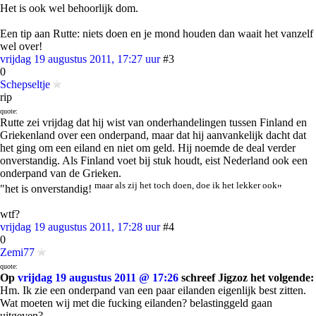
Het is ook wel behoorlijk dom.
Een tip aan Rutte: niets doen en je mond houden dan waait het vanzelf
wel over!
vrijdag 19 augustus 2011, 17:27 uur
#3
0
Schepseltje
rip
quote:
Rutte zei vrijdag dat hij wist van onderhandelingen tussen Finland en
Griekenland over een onderpand, maar dat hij aanvankelijk dacht dat
het ging om een eiland en niet om geld. Hij noemde de deal verder
onverstandig. Als Finland voet bij stuk houdt, eist Nederland ook een
onderpand van de Grieken.
maar als zij het toch doen, doe ik het lekker ook
"het is onverstandig!
"
wtf?
vrijdag 19 augustus 2011, 17:28 uur
#4
0
Zemi77
quote:
Op
vrijdag 19 augustus 2011 @ 17:26
schreef Jigzoz het volgende:
Hm. Ik zie een onderpand van een paar eilanden eigenlijk best zitten.
Wat moeten wij met die fucking eilanden? belastinggeld gaan
uitgeven?