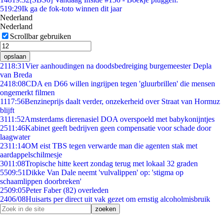
5
19:29
Ik ga de fok-toto winnen dit jaar
Nederland
Nederland
Scrollbar gebruiken
opslaan
21
18:31
Vier aanhoudingen na doodsbedreiging burgemeester Depla
van Breda
24
18:08
CDA en D66 willen ingrijpen tegen 'gluurbrillen' die mensen
ongemerkt filmen
11
17:56
Benzineprijs daalt verder, onzekerheid over Straat van Hormuz
blijft
31
11:52
Amsterdams dierenasiel DOA overspoeld met babykonijntjes
25
11:46
Kabinet geeft bedrijven geen compensatie voor schade door
laagwater
23
11:14
OM eist TBS tegen verwarde man die agenten stak met
aardappelschilmesje
30
11:08
Tropische hitte keert zondag terug met lokaal 32 graden
55
09:51
Dikke Van Dale neemt 'vulvalippen' op: 'stigma op
schaamlippen doorbreken'
25
09:05
Peter Faber (82) overleden
24
06/08
Huisarts per direct uit vak gezet om ernstig alcoholmisbruik