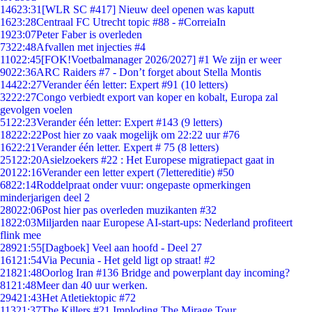
146
23:31
[WLR SC #417] Nieuw deel openen was kaputt
16
23:28
Centraal FC Utrecht topic #88 - #CorreiaIn
19
23:07
Peter Faber is overleden
73
22:48
Afvallen met injecties #4
110
22:45
[FOK!Voetbalmanager 2026/2027] #1 We zijn er weer
90
22:36
ARC Raiders #7 - Don’t forget about Stella Montis
144
22:27
Verander één letter: Expert #91 (10 letters)
32
22:27
Congo verbiedt export van koper en kobalt, Europa zal
gevolgen voelen
51
22:23
Verander één letter: Expert #143 (9 letters)
182
22:22
Post hier zo vaak mogelijk om 22:22 uur #76
16
22:21
Verander één letter. Expert # 75 (8 letters)
251
22:20
Asielzoekers #22 : Het Europese migratiepact gaat in
201
22:16
Verander een letter expert (7lettereditie) #50
68
22:14
Roddelpraat onder vuur: ongepaste opmerkingen
minderjarigen deel 2
280
22:06
Post hier pas overleden muzikanten #32
18
22:03
Miljarden naar Europese AI-start-ups: Nederland profiteert
flink mee
289
21:55
[Dagboek] Veel aan hoofd - Deel 27
161
21:54
Via Pecunia - Het geld ligt op straat! #2
218
21:48
Oorlog Iran #136 Bridge and powerplant day incoming?
81
21:48
Meer dan 40 uur werken.
294
21:43
Het Atletiektopic #72
113
21:37
The Killers #21 Imploding The Mirage Tour