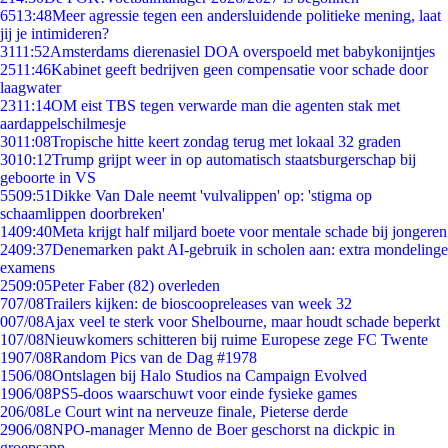
65
13:48
Meer agressie tegen een andersluidende politieke mening, laat
jij je intimideren?
31
11:52
Amsterdams dierenasiel DOA overspoeld met babykonijntjes
25
11:46
Kabinet geeft bedrijven geen compensatie voor schade door
laagwater
23
11:14
OM eist TBS tegen verwarde man die agenten stak met
aardappelschilmesje
30
11:08
Tropische hitte keert zondag terug met lokaal 32 graden
30
10:12
Trump grijpt weer in op automatisch staatsburgerschap bij
geboorte in VS
55
09:51
Dikke Van Dale neemt 'vulvalippen' op: 'stigma op
schaamlippen doorbreken'
14
09:40
Meta krijgt half miljard boete voor mentale schade bij jongeren
24
09:37
Denemarken pakt AI-gebruik in scholen aan: extra mondelinge
examens
25
09:05
Peter Faber (82) overleden
7
07/08
Trailers kijken: de bioscoopreleases van week 32
0
07/08
Ajax veel te sterk voor Shelbourne, maar houdt schade beperkt
1
07/08
Nieuwkomers schitteren bij ruime Europese zege FC Twente
19
07/08
Random Pics van de Dag #1978
15
06/08
Ontslagen bij Halo Studios na Campaign Evolved
19
06/08
PS5-doos waarschuwt voor einde fysieke games
2
06/08
Le Court wint na nerveuze finale, Pieterse derde
29
06/08
NPO-manager Menno de Boer geschorst na dickpic in
groepsapp