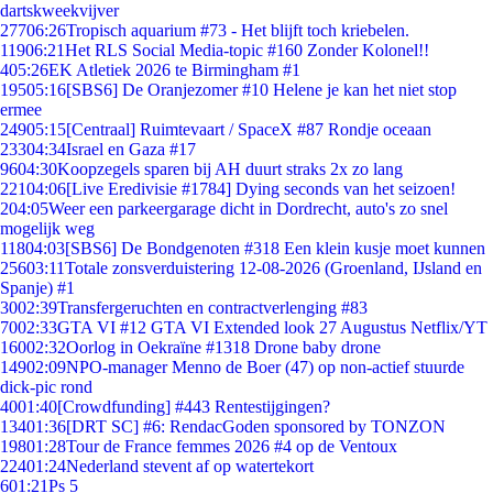
dartskweekvijver
277
06:26
Tropisch aquarium #73 - Het blijft toch kriebelen.
119
06:21
Het RLS Social Media-topic #160 Zonder Kolonel!!
4
05:26
EK Atletiek 2026 te Birmingham #1
195
05:16
[SBS6] De Oranjezomer #10 Helene je kan het niet stop
ermee
249
05:15
[Centraal] Ruimtevaart / SpaceX #87 Rondje oceaan
233
04:34
Israel en Gaza #17
96
04:30
Koopzegels sparen bij AH duurt straks 2x zo lang
221
04:06
[Live Eredivisie #1784] Dying seconds van het seizoen!
2
04:05
Weer een parkeergarage dicht in Dordrecht, auto's zo snel
mogelijk weg
118
04:03
[SBS6] De Bondgenoten #318 Een klein kusje moet kunnen
256
03:11
Totale zonsverduistering 12-08-2026 (Groenland, IJsland en
Spanje) #1
30
02:39
Transfergeruchten en contractverlenging #83
70
02:33
GTA VI #12 GTA VI Extended look 27 Augustus Netflix/YT
160
02:32
Oorlog in Oekraïne #1318 Drone baby drone
149
02:09
NPO-manager Menno de Boer (47) op non-actief stuurde
dick-pic rond
40
01:40
[Crowdfunding] #443 Rentestijgingen?
134
01:36
[DRT SC] #6: RendacGoden sponsored by TONZON
198
01:28
Tour de France femmes 2026 #4 op de Ventoux
224
01:24
Nederland stevent af op watertekort
6
01:21
Ps 5