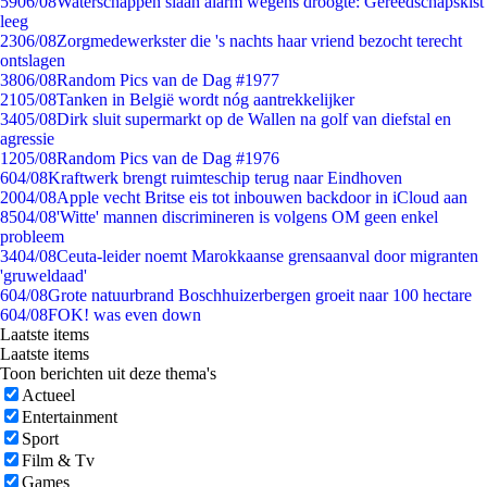
59
06/08
Waterschappen slaan alarm wegens droogte: Gereedschapskist
leeg
23
06/08
Zorgmedewerkster die 's nachts haar vriend bezocht terecht
ontslagen
38
06/08
Random Pics van de Dag #1977
21
05/08
Tanken in België wordt nóg aantrekkelijker
34
05/08
Dirk sluit supermarkt op de Wallen na golf van diefstal en
agressie
12
05/08
Random Pics van de Dag #1976
6
04/08
Kraftwerk brengt ruimteschip terug naar Eindhoven
20
04/08
Apple vecht Britse eis tot inbouwen backdoor in iCloud aan
85
04/08
'Witte' mannen discrimineren is volgens OM geen enkel
probleem
34
04/08
Ceuta-leider noemt Marokkaanse grensaanval door migranten
'gruweldaad'
6
04/08
Grote natuurbrand Boschhuizerbergen groeit naar 100 hectare
6
04/08
FOK! was even down
Laatste items
Laatste items
Toon berichten uit deze thema's
Actueel
Entertainment
Sport
Film & Tv
Games