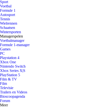
Sport
Voetbal
Formule 1
Autosport
Tennis
Wielrennen
Schaatsen
Wintersporten
Managerspelen
Voetbalmanager
Formule 1-manager
Games
PC
Playstation 4
Xbox One
Nintendo Switch
Xbox Series X|S
PlayStation 5
Film & TV
Film
Televisie
Trailers en Videos
Bioscoopagenda
Forum
Meer