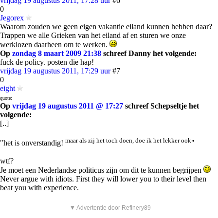
vrijdag 19 augustus 2011, 17:28 uur
#6
0
Jegorex
Waarom zouden we geen eigen vakantie eiland kunnen hebben daar?
Trappen we alle Grieken van het eiland af en sturen we onze
werklozen daarheen om te werken.
Op
zondag 8 maart 2009 21:38
schreef Danny het volgende:
fuck de policy. posten die hap!
vrijdag 19 augustus 2011, 17:29 uur
#7
0
eight
quote:
Op
vrijdag 19 augustus 2011 @ 17:27
schreef Schepseltje het
volgende:
[..]
maar als zij het toch doen, doe ik het lekker ook
"het is onverstandig!
"
wtf?
Je moet een Nederlandse politicus zijn om dit te kunnen begrijpen
Never argue with idiots. First they will lower you to their level then
beat you with experience.
▼ Advertentie door Refinery89