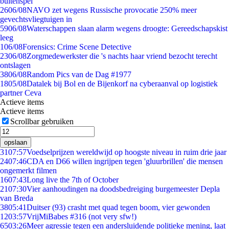
buitenspel
26
06/08
NAVO zet wegens Russische provocatie 250% meer
gevechtsvliegtuigen in
59
06/08
Waterschappen slaan alarm wegens droogte: Gereedschapskist
leeg
1
06/08
Forensics: Crime Scene Detective
23
06/08
Zorgmedewerkster die 's nachts haar vriend bezocht terecht
ontslagen
38
06/08
Random Pics van de Dag #1977
18
05/08
Datalek bij Bol en de Bijenkorf na cyberaanval op logistiek
partner Ceva
Actieve items
Actieve items
Scrollbar gebruiken
opslaan
31
07:57
Voedselprijzen wereldwijd op hoogste niveau in ruim drie jaar
24
07:46
CDA en D66 willen ingrijpen tegen 'gluurbrillen' die mensen
ongemerkt filmen
16
07:43
Long live the 7th of October
21
07:30
Vier aanhoudingen na doodsbedreiging burgemeester Depla
van Breda
38
05:41
Duitser (93) crasht met quad tegen boom, vier gewonden
12
03:57
VrijMiBabes #316 (not very sfw!)
65
03:26
Meer agressie tegen een andersluidende politieke mening, laat