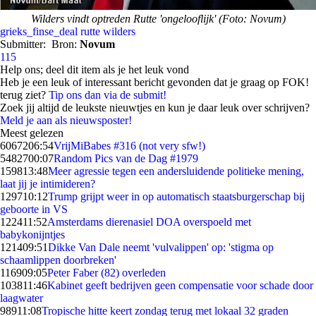
Wilders vindt optreden Rutte 'ongelooflijk' (Foto: Novum)
grieks_finse_deal
rutte
wilders
Submitter:
Bron:
Novum
115
Help ons; deel dit item als je het leuk vond
Heb je een leuk of interessant bericht gevonden dat je graag op FOK!
terug ziet?
Tip ons dan via de submit!
Zoek jij altijd de leukste nieuwtjes en kun je daar leuk over schrijven?
Meld je aan als nieuwsposter!
Meest gelezen
60672
06:54
VrijMiBabes #316 (not very sfw!)
54827
00:07
Random Pics van de Dag #1979
1598
13:48
Meer agressie tegen een andersluidende politieke mening,
laat jij je intimideren?
1297
10:12
Trump grijpt weer in op automatisch staatsburgerschap bij
geboorte in VS
1224
11:52
Amsterdams dierenasiel DOA overspoeld met
babykonijntjes
1214
09:51
Dikke Van Dale neemt 'vulvalippen' op: 'stigma op
schaamlippen doorbreken'
1169
09:05
Peter Faber (82) overleden
1038
11:46
Kabinet geeft bedrijven geen compensatie voor schade door
laagwater
989
11:08
Tropische hitte keert zondag terug met lokaal 32 graden