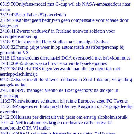
65
19:50
Onlyfans-model met G-cup wil als NASA-ambassadeur naar
maan
25
19:43
Peter Faber (82) overleden
25
19:14
Kabinet geeft bedrijven geen compensatie voor schade door
laagwater
24
18:41
'Zwarte weduwes' in Rusland trouwen soldaten voor
overlijdensuitkering
15
18:32
Ontslagen bij Halo Studios na Campaign Evolved
30
18:32
Trump grijpt weer in op automatisch staatsburgerschap bij
geboorte in VS
31
18:19
Amsterdams dierenasiel DOA overspoeld met babykonijntjes
19
18:06
PS5-doos waarschuwt voor einde fysieke games
23
17:58
OM eist TBS tegen verwarde man die agenten stak met
aardappelschilmesje
69
15:03
Israël meldt dood twee militairen in Zuid-Libanon, vergelding
aangekondigd
29
13:48
NPO-manager Menno de Boer geschorst na dickpic in
groepsapp
1
13:37
Nieuwkomers schitteren bij ruime Europese zege FC Twente
14
12:19
Zangeres en Idols-jurylid Jerney Kaagman op 79-jarige leeftijd
overleden
24
12:00
Huisarts per direct uit vak gezet om ernstig alcoholmisbruik
10
11:41
Netflix-abonnees krijgen exclusieve early access tot
uitgebreide GTA VI trailer
26
10:54
NAVO zet wegens Russische provocatie 250% meer