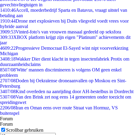
gevechtsvliegtuigen in
14
10:46
Accell, moederbedrijf Sparta en Batavus, vraagt uitstel van
betaling aan
19
10:44
Drone met explosieven bij Duits vliegveld voedt vrees voor
hybride aanval
39
09:53
Vinted-foto's van vrouwen massaal gedeeld op seksfora
3
09:33
XBOX platform krijgt zijn eigen "Platinum" achievements dit
jaar
46
09:22
Progressieve Democraat El-Sayed wint nipt voorverkiezing
Michigan
34
08:18
Wakker Dier dient klacht in tegen insectenfabriek Protix om
duurzaamheidsclaims
85
07/08
'Witte' mannen discrimineren is volgens OM geen enkel
probleem
27
07/08
Doden bij Oekraïense droneaanvallen op Moskou en Sint-
Petersburg
34
07/08
Kind overleden na aanrijding door AH-bestelbus in Dordrecht
53
07/08
Van den Brink zet nog eens 14 gemeenten onder toezicht om
spreidingswet
22
06/08
Iran en Oman eens over route Straat van Hormuz, VS
buitenspel
Forum
Forum
Scrollbar gebruiken