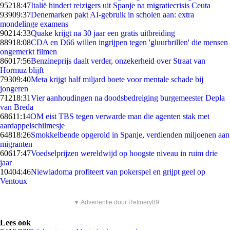
952
18:47
Italië hindert reizigers uit Spanje na migratiecrisis Ceuta
939
09:37
Denemarken pakt AI-gebruik in scholen aan: extra
mondelinge examens
902
14:33
Quake krijgt na 30 jaar een gratis uitbreiding
889
18:08
CDA en D66 willen ingrijpen tegen 'gluurbrillen' die mensen
ongemerkt filmen
860
17:56
Benzineprijs daalt verder, onzekerheid over Straat van
Hormuz blijft
793
09:40
Meta krijgt half miljard boete voor mentale schade bij
jongeren
712
18:31
Vier aanhoudingen na doodsbedreiging burgemeester Depla
van Breda
686
11:14
OM eist TBS tegen verwarde man die agenten stak met
aardappelschilmesje
648
18:26
Smokkelbende opgerold in Spanje, verdienden miljoenen aan
migranten
606
17:47
Voedselprijzen wereldwijd op hoogste niveau in ruim drie
jaar
104
04:46
Niewiadoma profiteert van pokerspel en grijpt geel op
Ventoux
▼ Advertentie door Refinery89
Lees ook