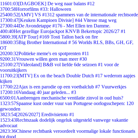
116
01:03
[DAGBOEK] De weg naar balans #12
37
00:58
Horrorfilms #33: Halloween
254
00:52
[AMV] VS #1312 spammers van de internationale rechtsorde
173
00:47
[Keuken Kampioen Divisie] #44 Vitesse mag weg
273
00:44
De Avondetappe #176 - Met Ellen ten Damme.
4
00:40
Het gezellige Eurojackpot KNVB Bekertopic 2026/27 #1
58
00:39
[ATP Tour] #169 Tosti Tallon back on fire
186
00:35
Big Brother International # 56 Worlds RLS, BBs, GH, GF,
OT
202
00:32
Politieke meme's en spotprenten #11
92
00:31
Vrouwen willen geen man meer #30
251
00:27
[Videoland] B&B vol liefde 6de seizoen #1 voor de
vooruitkijkers
117
00:23
[MTV] Ex on the beach Double Dutch #17 wederom aapjes
kijken
177
00:22
Ajax is een parodie op een voetbalclub #7 Vuurwerkjes
172
00:16
Vandaag 40 jaar geleden... #3
65
00:01
Aanbrengen mechanische ventilatie zinvol in oud huis?
13
23:57
Spaanse kust onder vuur van Portugese oorlogsschepen: 120
gewonden
38
23:54
[2026/2027] Eredivisietoto #1
15
23:43
Rechtszaak dodelijk ongeluk uitgesteld vanwege vakantie
advocaat
28
23:36
Chinese rechtbank veroordeelt voormalige lokale functionaris
tot dood