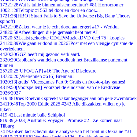
173
21:28
Wat is jullie binnenhuistemperatuur? #81 Horrorzomer
100
21:28
Teltopic #1563 tel door en door en door....
17
21:26
[HBO] Stuart Fails to Save the Universe (Big Bang Theory
spinoff)
143
21:08
Zaken waar je je echt dood aan ergert #17 - Werklui
248
20:58
Afbeeldingen die je gemaakt hebt met AI
179
20:53
Laatst gekochte CD/LP/MuziekDVD deel 75 | koopjes
241
20:39
Wie gaan er dood in 2026?Post met een vleugje cynisme de
overledenen.
44
20:30
GGZ heeft mij gezond verklaard.
23
20:29
Capibara's wandelen doodleuk het Braziliaanse parlement
binnen
257
20:25
[UFO/UAP] #16 The Age of Disclosure
137
20:20
[Wielrennen #616] Brennan!
10
20:13
[gratis] Videogames Part 9: Gratis en free-to-play games!
43
19:50
[Voorspellen] Voorspel de eindstand van de Eredivisie
2026/2027
7
19:48
Dries Roelvink spreekt vakantieganger aan om gele zwembroek
241
19:46
Top 2000 Editie 2025 #243 Alle dikzakken willen op je
lijken
4
19:42
Last minute balie Schiphol
8
19:39
[2023] Australië: Voyager - Promise #2 - Ze komen naar
Tilburg
74
19:36
Een tactische/militaire analyse van het front in Oekraïne #31
148
19:32
[SBS6] Vandaag Inside #136 - Boekje pluggen.