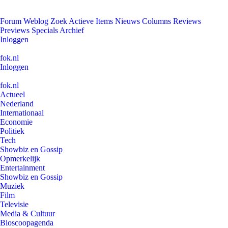
Forum
Weblog
Zoek
Actieve Items
Nieuws
Columns
Reviews
Previews
Specials
Archief
Inloggen
fok.nl
Inloggen
fok.nl
Actueel
Nederland
Internationaal
Economie
Politiek
Tech
Showbiz en Gossip
Opmerkelijk
Entertainment
Showbiz en Gossip
Muziek
Film
Televisie
Media & Cultuur
Bioscoopagenda