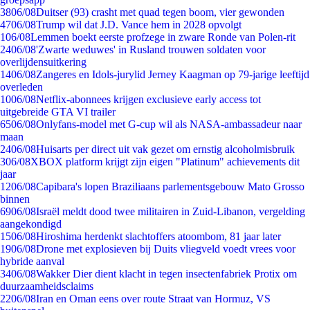
38
06/08
Duitser (93) crasht met quad tegen boom, vier gewonden
47
06/08
Trump wil dat J.D. Vance hem in 2028 opvolgt
1
06/08
Lemmen boekt eerste profzege in zware Ronde van Polen-rit
24
06/08
'Zwarte weduwes' in Rusland trouwen soldaten voor
overlijdensuitkering
14
06/08
Zangeres en Idols-jurylid Jerney Kaagman op 79-jarige leeftijd
overleden
10
06/08
Netflix-abonnees krijgen exclusieve early access tot
uitgebreide GTA VI trailer
65
06/08
Onlyfans-model met G-cup wil als NASA-ambassadeur naar
maan
24
06/08
Huisarts per direct uit vak gezet om ernstig alcoholmisbruik
3
06/08
XBOX platform krijgt zijn eigen "Platinum" achievements dit
jaar
12
06/08
Capibara's lopen Braziliaans parlementsgebouw Mato Grosso
binnen
69
06/08
Israël meldt dood twee militairen in Zuid-Libanon, vergelding
aangekondigd
15
06/08
Hiroshima herdenkt slachtoffers atoombom, 81 jaar later
19
06/08
Drone met explosieven bij Duits vliegveld voedt vrees voor
hybride aanval
34
06/08
Wakker Dier dient klacht in tegen insectenfabriek Protix om
duurzaamheidsclaims
22
06/08
Iran en Oman eens over route Straat van Hormuz, VS