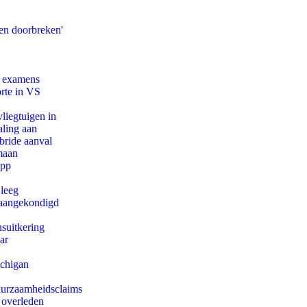
en doorbreken'
e examens
orte in VS
iegtuigen in
aling aan
bride aanval
maan
app
 leeg
g aangekondigd
suitkering
ar
ichigan
duurzaamheidsclaims
 overleden