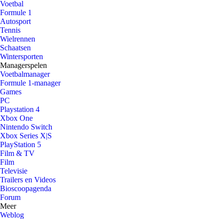
Voetbal
Formule 1
Autosport
Tennis
Wielrennen
Schaatsen
Wintersporten
Managerspelen
Voetbalmanager
Formule 1-manager
Games
PC
Playstation 4
Xbox One
Nintendo Switch
Xbox Series X|S
PlayStation 5
Film & TV
Film
Televisie
Trailers en Videos
Bioscoopagenda
Forum
Meer
Weblog