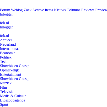
Forum
Weblog
Zoek
Actieve Items
Nieuws
Columns
Reviews
Previe
Inloggen
fok.nl
Inloggen
fok.nl
Actueel
Nederland
Internationaal
Economie
Politiek
Tech
Showbiz en Gossip
Opmerkelijk
Entertainment
Showbiz en Gossip
Muziek
Film
Televisie
Media & Cultuur
Bioscoopagenda
Sport