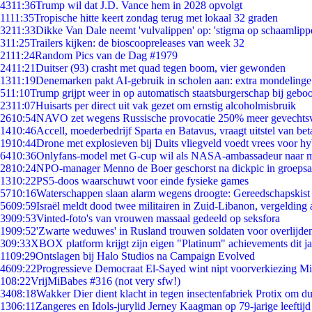
43
11:36
Trump wil dat J.D. Vance hem in 2028 opvolgt
11
11:35
Tropische hitte keert zondag terug met lokaal 32 graden
32
11:33
Dikke Van Dale neemt 'vulvalippen' op: 'stigma op schaamlipp
3
11:25
Trailers kijken: de bioscoopreleases van week 32
21
11:24
Random Pics van de Dag #1979
24
11:21
Duitser (93) crasht met quad tegen boom, vier gewonden
13
11:19
Denemarken pakt AI-gebruik in scholen aan: extra mondeling
5
11:10
Trump grijpt weer in op automatisch staatsburgerschap bij gebo
23
11:07
Huisarts per direct uit vak gezet om ernstig alcoholmisbruik
26
10:54
NAVO zet wegens Russische provocatie 250% meer gevechtsvl
14
10:46
Accell, moederbedrijf Sparta en Batavus, vraagt uitstel van bet
19
10:44
Drone met explosieven bij Duits vliegveld voedt vrees voor hy
64
10:36
Onlyfans-model met G-cup wil als NASA-ambassadeur naar 
28
10:24
NPO-manager Menno de Boer geschorst na dickpic in groeps
13
10:22
PS5-doos waarschuwt voor einde fysieke games
57
10:16
Waterschappen slaan alarm wegens droogte: Gereedschapskist
56
09:59
Israël meldt dood twee militairen in Zuid-Libanon, vergeldin
39
09:53
Vinted-foto's van vrouwen massaal gedeeld op seksfora
19
09:52
'Zwarte weduwes' in Rusland trouwen soldaten voor overlijden
3
09:33
XBOX platform krijgt zijn eigen "Platinum" achievements dit ja
11
09:29
Ontslagen bij Halo Studios na Campaign Evolved
46
09:22
Progressieve Democraat El-Sayed wint nipt voorverkiezing M
1
08:22
VrijMiBabes #316 (not very sfw!)
34
08:18
Wakker Dier dient klacht in tegen insectenfabriek Protix om 
13
06:11
Zangeres en Idols-jurylid Jerney Kaagman op 79-jarige leeftijd