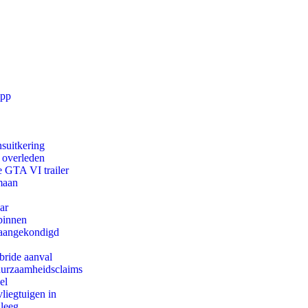
app
suitkering
d overleden
e GTA VI trailer
maan
ar
binnen
g aangekondigd
bride aanval
duurzaamheidsclaims
el
iegtuigen in
 leeg