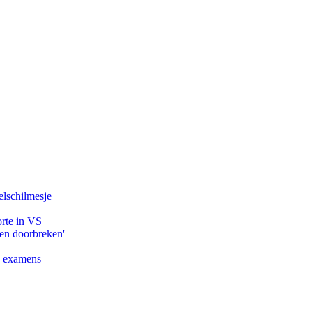
lschilmesje
orte in VS
pen doorbreken'
e examens