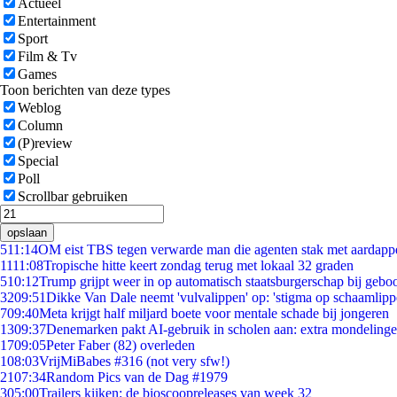
Actueel
Entertainment
Sport
Film & Tv
Games
Toon berichten van deze types
Weblog
Column
(P)review
Special
Poll
Scrollbar gebruiken
opslaan
5
11:14
OM eist TBS tegen verwarde man die agenten stak met aardappe
11
11:08
Tropische hitte keert zondag terug met lokaal 32 graden
5
10:12
Trump grijpt weer in op automatisch staatsburgerschap bij gebo
32
09:51
Dikke Van Dale neemt 'vulvalippen' op: 'stigma op schaamlip
7
09:40
Meta krijgt half miljard boete voor mentale schade bij jongeren
13
09:37
Denemarken pakt AI-gebruik in scholen aan: extra mondeling
17
09:05
Peter Faber (82) overleden
1
08:03
VrijMiBabes #316 (not very sfw!)
21
07:34
Random Pics van de Dag #1979
3
05:00
Trailers kijken: de bioscoopreleases van week 32