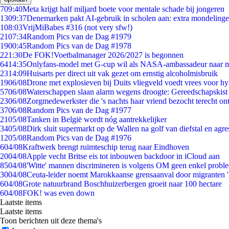
7
09:40
Meta krijgt half miljard boete voor mentale schade bij jongeren
13
09:37
Denemarken pakt AI-gebruik in scholen aan: extra mondeling
1
08:03
VrijMiBabes #316 (not very sfw!)
21
07:34
Random Pics van de Dag #1979
19
00:45
Random Pics van de Dag #1978
2
21:30
De FOK!Voetbalmanager 2026/2027 is begonnen
64
14:35
Onlyfans-model met G-cup wil als NASA-ambassadeur naar 
23
14:09
Huisarts per direct uit vak gezet om ernstig alcoholmisbruik
19
06/08
Drone met explosieven bij Duits vliegveld voedt vrees voor hy
57
06/08
Waterschappen slaan alarm wegens droogte: Gereedschapskist
23
06/08
Zorgmedewerkster die 's nachts haar vriend bezocht terecht on
37
06/08
Random Pics van de Dag #1977
21
05/08
Tanken in België wordt nóg aantrekkelijker
34
05/08
Dirk sluit supermarkt op de Wallen na golf van diefstal en agre
12
05/08
Random Pics van de Dag #1976
6
04/08
Kraftwerk brengt ruimteschip terug naar Eindhoven
20
04/08
Apple vecht Britse eis tot inbouwen backdoor in iCloud aan
85
04/08
'Witte' mannen discrimineren is volgens OM geen enkel probl
30
04/08
Ceuta-leider noemt Marokkaanse grensaanval door migranten 
6
04/08
Grote natuurbrand Boschhuizerbergen groeit naar 100 hectare
6
04/08
FOK! was even down
Laatste items
Laatste items
Toon berichten uit deze thema's