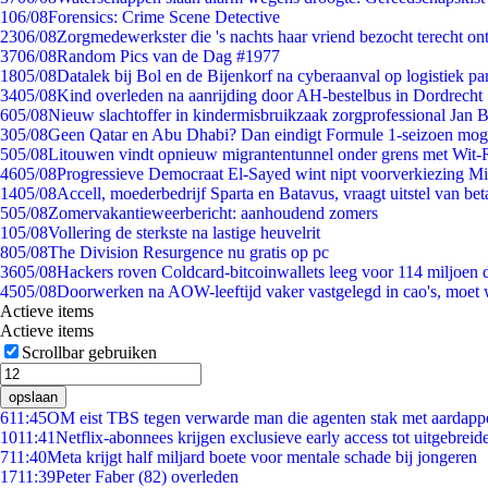
1
06/08
Forensics: Crime Scene Detective
23
06/08
Zorgmedewerkster die 's nachts haar vriend bezocht terecht on
37
06/08
Random Pics van de Dag #1977
18
05/08
Datalek bij Bol en de Bijenkorf na cyberaanval op logistiek pa
34
05/08
Kind overleden na aanrijding door AH-bestelbus in Dordrecht
6
05/08
Nieuw slachtoffer in kindermisbruikzaak zorgprofessional Jan B
3
05/08
Geen Qatar en Abu Dhabi? Dan eindigt Formule 1-seizoen moge
5
05/08
Litouwen vindt opnieuw migrantentunnel onder grens met Wit-
46
05/08
Progressieve Democraat El-Sayed wint nipt voorverkiezing M
14
05/08
Accell, moederbedrijf Sparta en Batavus, vraagt uitstel van bet
5
05/08
Zomervakantieweerbericht: aanhoudend zomers
1
05/08
Vollering de sterkste na lastige heuvelrit
8
05/08
The Division Resurgence nu gratis op pc
36
05/08
Hackers roven Coldcard-bitcoinwallets leeg voor 114 miljoen d
45
05/08
Doorwerken na AOW-leeftijd vaker vastgelegd in cao's, moet
Actieve items
Actieve items
Scrollbar gebruiken
opslaan
6
11:45
OM eist TBS tegen verwarde man die agenten stak met aardappe
10
11:41
Netflix-abonnees krijgen exclusieve early access tot uitgebreid
7
11:40
Meta krijgt half miljard boete voor mentale schade bij jongeren
17
11:39
Peter Faber (82) overleden