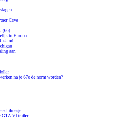
tslagen
rtner Ceva
. (66)
lijk in Europa
Rusland
ichigan
aling aan
ollar
 werken na je 67e de norm worden?
lschilmesje
e GTA VI trailer