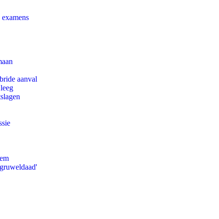
e examens
maan
bride aanval
 leeg
tslagen
ssie
eem
'gruweldaad'