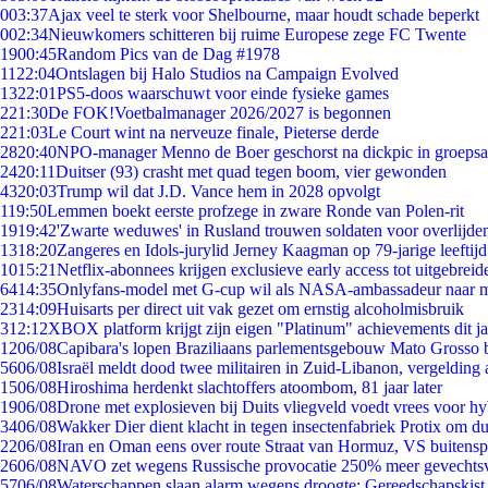
0
03:37
Ajax veel te sterk voor Shelbourne, maar houdt schade beperkt
0
02:34
Nieuwkomers schitteren bij ruime Europese zege FC Twente
19
00:45
Random Pics van de Dag #1978
11
22:04
Ontslagen bij Halo Studios na Campaign Evolved
13
22:01
PS5-doos waarschuwt voor einde fysieke games
2
21:30
De FOK!Voetbalmanager 2026/2027 is begonnen
2
21:03
Le Court wint na nerveuze finale, Pieterse derde
28
20:40
NPO-manager Menno de Boer geschorst na dickpic in groeps
24
20:11
Duitser (93) crasht met quad tegen boom, vier gewonden
43
20:03
Trump wil dat J.D. Vance hem in 2028 opvolgt
1
19:50
Lemmen boekt eerste profzege in zware Ronde van Polen-rit
19
19:42
'Zwarte weduwes' in Rusland trouwen soldaten voor overlijden
13
18:20
Zangeres en Idols-jurylid Jerney Kaagman op 79-jarige leeftij
10
15:21
Netflix-abonnees krijgen exclusieve early access tot uitgebreid
64
14:35
Onlyfans-model met G-cup wil als NASA-ambassadeur naar 
23
14:09
Huisarts per direct uit vak gezet om ernstig alcoholmisbruik
3
12:12
XBOX platform krijgt zijn eigen "Platinum" achievements dit ja
12
06/08
Capibara's lopen Braziliaans parlementsgebouw Mato Grosso 
56
06/08
Israël meldt dood twee militairen in Zuid-Libanon, vergeldin
15
06/08
Hiroshima herdenkt slachtoffers atoombom, 81 jaar later
19
06/08
Drone met explosieven bij Duits vliegveld voedt vrees voor hy
34
06/08
Wakker Dier dient klacht in tegen insectenfabriek Protix om 
22
06/08
Iran en Oman eens over route Straat van Hormuz, VS buitensp
26
06/08
NAVO zet wegens Russische provocatie 250% meer gevechtsvl
57
06/08
Waterschappen slaan alarm wegens droogte: Gereedschapskist