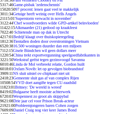
37
18:36
Fans vernielen Clooney en Pitt
53
17:46
Game-pisbak 'zedenschennis'
150
20:50
97 procent: lenen gaat veel te makkelijk
30
11:34
Getuige heeft weinig over Hells Angels
211
15:01
'Superstorm verwacht in november'
31
22:44
'Chef woordvoerders wilde GPD-artikel beïnvloeden'
114
22:15
Alkmaarder (21) gedood op kraakfeest
70
22:40
Schietende man op dak in Utrecht
42
17:01
Bedrijf klaagt over thuiskopieregeling
18
12:36
Tientallen doden door overstromingen Vietnam
65
20:38
16.500 woningen duurder dan een miljoen
71
12:15
Gisele Bündchen wil geen dollars meer
12
20:54
China trekt exportvergunning speelgoedfabrikanten in
32
21:50
Werkstraf geëist tegen gezinsvoogd Savanna
60
10:46
Linda de Mol verbreekt relatie, Gordon huilt
60
18:01
Oxfam Novib: let op gevolgen biobrandstof
39
09:11
NS sluit uitstel ov-chipkaart niet uit
24
18:23
Gemeente sluit gas af van complex Rijen
105
08:54
VVD doet aangifte tegen CU-raadslid
118
23:01
Britney: 'De wereld is wreed'
84
19:02
Bulgaarse heeft mooiste achterwerk
67
20:03
Wespennest zo groot als skippybal
96
21:08
Drie jaar cel voor Prison Break-acteur
219
21:00
Probleemjongeren baren Cohen zorgen
76
09:09
Daniel Craig nog vier keer James Bond