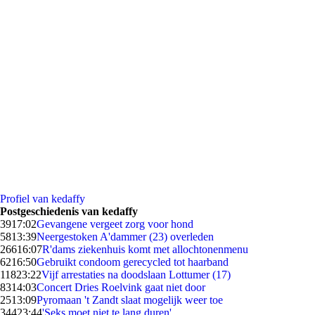
Profiel van kedaffy
Postgeschiedenis van kedaffy
39
17:02
Gevangene vergeet zorg voor hond
58
13:39
Neergestoken A'dammer (23) overleden
266
16:07
R'dams ziekenhuis komt met allochtonenmenu
62
16:50
Gebruikt condoom gerecycled tot haarband
118
23:22
Vijf arrestaties na doodslaan Lottumer (17)
83
14:03
Concert Dries Roelvink gaat niet door
25
13:09
Pyromaan 't Zandt slaat mogelijk weer toe
344
23:44
'Seks moet niet te lang duren'