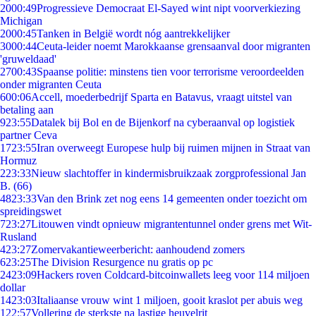
20
00:49
Progressieve Democraat El-Sayed wint nipt voorverkiezing
Michigan
20
00:45
Tanken in België wordt nóg aantrekkelijker
30
00:44
Ceuta-leider noemt Marokkaanse grensaanval door migranten
'gruweldaad'
27
00:43
Spaanse politie: minstens tien voor terrorisme veroordeelden
onder migranten Ceuta
6
00:06
Accell, moederbedrijf Sparta en Batavus, vraagt uitstel van
betaling aan
9
23:55
Datalek bij Bol en de Bijenkorf na cyberaanval op logistiek
partner Ceva
17
23:55
Iran overweegt Europese hulp bij ruimen mijnen in Straat van
Hormuz
2
23:33
Nieuw slachtoffer in kindermisbruikzaak zorgprofessional Jan
B. (66)
48
23:33
Van den Brink zet nog eens 14 gemeenten onder toezicht om
spreidingswet
7
23:27
Litouwen vindt opnieuw migrantentunnel onder grens met Wit-
Rusland
4
23:27
Zomervakantieweerbericht: aanhoudend zomers
6
23:25
The Division Resurgence nu gratis op pc
24
23:09
Hackers roven Coldcard-bitcoinwallets leeg voor 114 miljoen
dollar
14
23:03
Italiaanse vrouw wint 1 miljoen, gooit kraslot per abuis weg
1
22:57
Vollering de sterkste na lastige heuvelrit