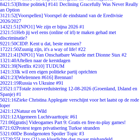
84
21:53
[Britse politiek] #141 Declining Gracefully Was Never Really
an Option
31
21:52
[Voorspellen] Voorspel de eindstand van de Eredivisie
2026/2027
143
21:51
[NPO1] We zijn er bijna 2026 #1
23
21:51
Heb jij wel eens (online of irl) te maken gehad met
discriminatie?
92
21:50
CIDP. Kent u dat, beste mensen?
172
21:50
Zuunig zijn, it's a way of life! #22
281
21:41
[NPO1] Van Onschatbare Waarde met Dionne Stax #2
13
21:40
Aftellen naar de kerstdagen
39
21:39
[Netflix #210] TUDUM
14
21:33
Ik wil een eigen politieke partij oprichten
46
21:23
[Wielrennen #616] Brennan!
202
21:19
Russia vs Ukraine #91
235
21:17
Totale zonsverduistering 12-08-2026 (Groenland, IJsland en
Spanje) #1
50
21:16
Zieke Christina Applegate verschijnt voor het laatst op de rode
loper
24
21:12
Natuur en Wild
10
21:12
Algemeen Luchtvaarttopic #61
7
21:06
[gratis] Videogames Part 9: Gratis en free-to-play games!
87
21:02
Protest tegen privatisering Turkse stranden
53
21:00
De Bondgenoten Spoiler Topic #3
157
20:55
Lizzy (21) op klaarlichte dag zwaar mishandeld