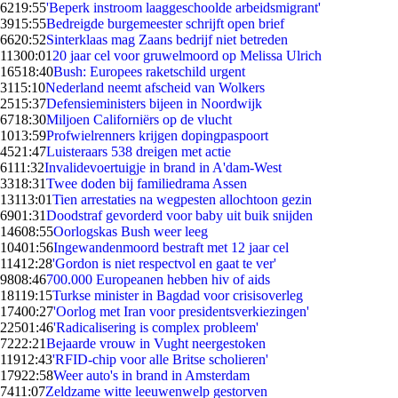
62
19:55
'Beperk instroom laaggeschoolde arbeidsmigrant'
39
15:55
Bedreigde burgemeester schrijft open brief
66
20:52
Sinterklaas mag Zaans bedrijf niet betreden
113
00:01
20 jaar cel voor gruwelmoord op Melissa Ulrich
165
18:40
Bush: Europees raketschild urgent
31
15:10
Nederland neemt afscheid van Wolkers
25
15:37
Defensieministers bijeen in Noordwijk
67
18:30
Miljoen Californiërs op de vlucht
10
13:59
Profwielrenners krijgen dopingpaspoort
45
21:47
Luisteraars 538 dreigen met actie
61
11:32
Invalidevoertuigje in brand in A'dam-West
33
18:31
Twee doden bij familiedrama Assen
131
13:01
Tien arrestaties na wegpesten allochtoon gezin
69
01:31
Doodstraf gevorderd voor baby uit buik snijden
146
08:55
Oorlogskas Bush weer leeg
104
01:56
Ingewandenmoord bestraft met 12 jaar cel
114
12:28
'Gordon is niet respectvol en gaat te ver'
98
08:46
700.000 Europeanen hebben hiv of aids
181
19:15
Turkse minister in Bagdad voor crisisoverleg
174
00:27
'Oorlog met Iran voor presidentsverkiezingen'
225
01:46
'Radicalisering is complex probleem'
72
22:21
Bejaarde vrouw in Vught neergestoken
119
12:43
'RFID-chip voor alle Britse scholieren'
179
22:58
Weer auto's in brand in Amsterdam
74
11:07
Zeldzame witte leeuwenwelp gestorven