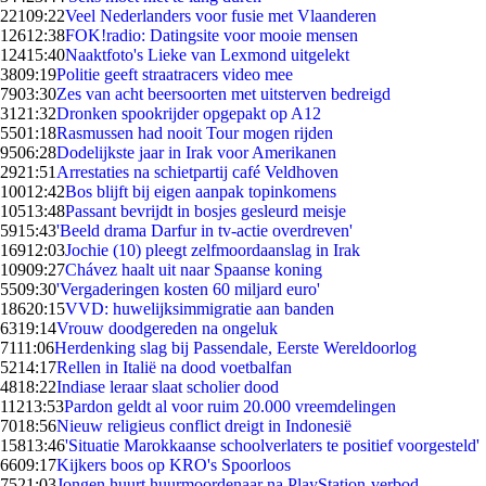
221
09:22
Veel Nederlanders voor fusie met Vlaanderen
126
12:38
FOK!radio: Datingsite voor mooie mensen
124
15:40
Naaktfoto's Lieke van Lexmond uitgelekt
38
09:19
Politie geeft straatracers video mee
79
03:30
Zes van acht beersoorten met uitsterven bedreigd
31
21:32
Dronken spookrijder opgepakt op A12
55
01:18
Rasmussen had nooit Tour mogen rijden
95
06:28
Dodelijkste jaar in Irak voor Amerikanen
29
21:51
Arrestaties na schietpartij café Veldhoven
100
12:42
Bos blijft bij eigen aanpak topinkomens
105
13:48
Passant bevrijdt in bosjes gesleurd meisje
59
15:43
'Beeld drama Darfur in tv-actie overdreven'
169
12:03
Jochie (10) pleegt zelfmoordaanslag in Irak
109
09:27
Chávez haalt uit naar Spaanse koning
55
09:30
'Vergaderingen kosten 60 miljard euro'
186
20:15
VVD: huwelijksimmigratie aan banden
63
19:14
Vrouw doodgereden na ongeluk
71
11:06
Herdenking slag bij Passendale, Eerste Wereldoorlog
52
14:17
Rellen in Italië na dood voetbalfan
48
18:22
Indiase leraar slaat scholier dood
112
13:53
Pardon geldt al voor ruim 20.000 vreemdelingen
70
18:56
Nieuw religieus conflict dreigt in Indonesië
158
13:46
'Situatie Marokkaanse schoolverlaters te positief voorgesteld'
66
09:17
Kijkers boos op KRO's Spoorloos
75
21:03
Jongen huurt huurmoordenaar na PlayStation-verbod