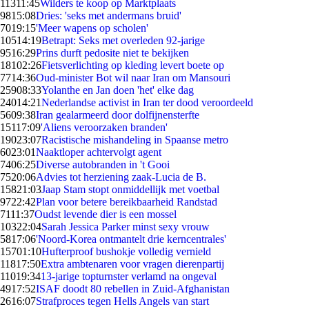
113
11:45
Wilders te koop op Marktplaats
98
15:08
Dries: 'seks met andermans bruid'
70
19:15
'Meer wapens op scholen'
105
14:19
Betrapt: Seks met overleden 92-jarige
95
16:29
Prins durft pedosite niet te bekijken
181
02:26
Fietsverlichting op kleding levert boete op
77
14:36
Oud-minister Bot wil naar Iran om Mansouri
259
08:33
Yolanthe en Jan doen 'het' elke dag
240
14:21
Nederlandse activist in Iran ter dood veroordeeld
56
09:38
Iran gealarmeerd door dolfijnensterfte
151
17:09
'Aliens veroorzaken branden'
190
23:07
Racistische mishandeling in Spaanse metro
60
23:01
Naaktloper achtervolgt agent
74
06:25
Diverse autobranden in 't Gooi
75
20:06
Advies tot herziening zaak-Lucia de B.
158
21:03
Jaap Stam stopt onmiddellijk met voetbal
97
22:42
Plan voor betere bereikbaarheid Randstad
71
11:37
Oudst levende dier is een mossel
103
22:04
Sarah Jessica Parker minst sexy vrouw
58
17:06
'Noord-Korea ontmantelt drie kerncentrales'
157
01:10
Hufterproof bushokje volledig vernield
118
17:50
Extra ambtenaren voor vragen dierenpartij
110
19:34
13-jarige topturnster verlamd na ongeval
49
17:52
ISAF doodt 80 rebellen in Zuid-Afghanistan
26
16:07
Strafproces tegen Hells Angels van start