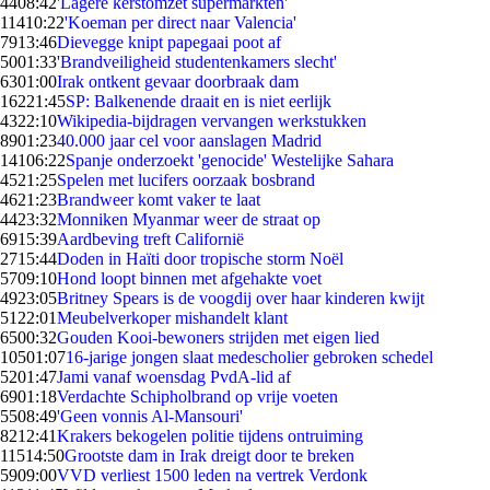
44
08:42
'Lagere kerstomzet supermarkten'
114
10:22
'Koeman per direct naar Valencia'
79
13:46
Dievegge knipt papegaai poot af
50
01:33
'Brandveiligheid studentenkamers slecht'
63
01:00
Irak ontkent gevaar doorbraak dam
162
21:45
SP: Balkenende draait en is niet eerlijk
43
22:10
Wikipedia-bijdragen vervangen werkstukken
89
01:23
40.000 jaar cel voor aanslagen Madrid
141
06:22
Spanje onderzoekt 'genocide' Westelijke Sahara
45
21:25
Spelen met lucifers oorzaak bosbrand
46
21:23
Brandweer komt vaker te laat
44
23:32
Monniken Myanmar weer de straat op
69
15:39
Aardbeving treft Californië
27
15:44
Doden in Haïti door tropische storm Noël
57
09:10
Hond loopt binnen met afgehakte voet
49
23:05
Britney Spears is de voogdij over haar kinderen kwijt
51
22:01
Meubelverkoper mishandelt klant
65
00:32
Gouden Kooi-bewoners strijden met eigen lied
105
01:07
16-jarige jongen slaat medescholier gebroken schedel
52
01:47
Jami vanaf woensdag PvdA-lid af
69
01:18
Verdachte Schipholbrand op vrije voeten
55
08:49
'Geen vonnis Al-Mansouri'
82
12:41
Krakers bekogelen politie tijdens ontruiming
115
14:50
Grootste dam in Irak dreigt door te breken
59
09:00
VVD verliest 1500 leden na vertrek Verdonk