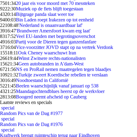
75
01:34
20 jaar eis voor moord met 70 messteken
92
22:30
Muziek op de fiets blijft toegestaan
43
20:14
Bijtgrage panda slaat weer toe
94
00:03
Bin Laden roept Irakezen op tot eenheid
221
08:48
'Nederland is onaanvaardbaar laf'
39
16:47
'Brandweer Amersfoort kwam erg laat'
83
17:52
Veel EU-landen met begrotingsoverschot
49
16:03
Partij voor de Dieren tegen ganzenfanfare
37
16:04
Vice-voorzitter JOVD stapt op na vertrek Verdonk
155
18:11
Ook Cheney waarschuwt Iran
266
19:44
Winst Zwitsere rechts-nationalisten
156
21:34
Geen autobranden in A'dam-West
67
21:56
NS en ProRail nemen maatregelen tegen blaadjes
109
21:32
Turkije zweert Koerdische rebellen te verslaan
30
16:49
Noodtoestand in Californië
52
21:45
Beelen waarschijnlijk vanaf januari op 538
43
21:25
Maandagochtendblues heerst op de werkvloer
28
13:08
Boogerd neemt afscheid op Cauberg
Laatste reviews en specials
special
Random Pics van de Dag #1977
special
Random Pics van de Dag #1976
special
Kraftwerk brengt ruimteschip terug naar Eindhoven