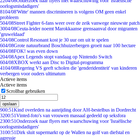
22
04/08
Onderzoek naar flyers met waarschuwing voor 'Israëlische
oorlogsmisdadigers'
81
04/08
'Witte' mannen discrimineren is volgens OM geen enkel
probleem
5
04/08
Street Fighter 6-fans weer over de zeik vanwege nieuwste patch
30
04/08
Ceuta-leider noemt Marokkaanse grensaanval door migranten
'gruweldaad'
5
04/08
Control Resonant kost je 30 uur om uit te spelen
6
04/08
Grote natuurbrand Boschhuizerbergen groeit naar 100 hectare
6
04/08
FOK! was even down
2
04/08
Apex Legends stopt vandaag op Nintendo Switch
6
04/08
XBOX werkt aan Disc to Digital-programma
41
04/08
Regering VS geeft scholen die 'genderidentiteit' van kinderen
verbergen voor ouders ultimatum
Actieve items
Actieve items
Scrollbar gebruiken
opslaan
9
00:51
Kind overleden na aanrijding door AH-bestelbus in Dordrecht
32
00:51
Vinted-foto's van vrouwen massaal gedeeld op seksfora
23
00:51
Onderzoek naar flyers met waarschuwing voor 'Israëlische
oorlogsmisdadigers'
31
00:51
Dirk sluit supermarkt op de Wallen na golf van diefstal en
agressie