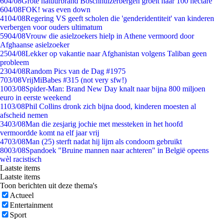
6
04/08
Grote natuurbrand Boschhuizerbergen groeit naar 100 hectare
6
04/08
FOK! was even down
41
04/08
Regering VS geeft scholen die 'genderidentiteit' van kinderen
verbergen voor ouders ultimatum
59
04/08
Vrouw die asielzoekers hielp in Athene vermoord door
Afghaanse asielzoeker
25
04/08
Lekker op vakantie naar Afghanistan volgens Taliban geen
probleem
23
04/08
Random Pics van de Dag #1975
7
03/08
VrijMiBabes #315 (not very sfw!)
10
03/08
Spider-Man: Brand New Day knalt naar bijna 800 miljoen
euro in eerste weekend
11
03/08
Phil Collins dronk zich bijna dood, kinderen moesten al
afscheid nemen
34
03/08
Man die zesjarig jochie met messteken in het hoofd
vermoordde komt na elf jaar vrij
47
03/08
Man (25) sterft nadat hij lijm als condoom gebruikt
80
03/08
Spandoek "Bruine mannen naar achteren" in België opeens
wèl racistisch
Laatste items
Laatste items
Toon berichten uit deze thema's
Actueel
Entertainment
Sport