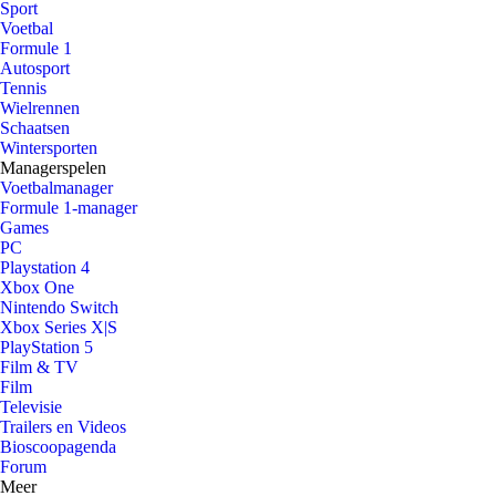
Sport
Voetbal
Formule 1
Autosport
Tennis
Wielrennen
Schaatsen
Wintersporten
Managerspelen
Voetbalmanager
Formule 1-manager
Games
PC
Playstation 4
Xbox One
Nintendo Switch
Xbox Series X|S
PlayStation 5
Film & TV
Film
Televisie
Trailers en Videos
Bioscoopagenda
Forum
Meer