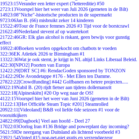
195
23:15
Verander een letter expert (7lettereditie) #50
27
23:13
Voorspel hier het weer van Juli 2026 (gemeten in de Bilt)
149
23:08
"Niche"-historische producten in de supermarkt
97
23:06
Jan B. (66) misbruikt zeker 14 kinderen
155
22:49
Tour de France femmes 2026 #3 Tijd voor de borstcrawl
216
22:49
Nederland stevent af op watertekort
217
22:46
GR: Elk glas alcohol is riskant, geen bewijs voor gunstig
effect
169
22:40
Boeken worden opgekocht om chatbots te voeden
3
22:36
EK Atletiek 2026 te Birmingham #1
133
22:36
Wat je ook stemt, je krijgt in NL altijd Links Liberaal Beleid.
4
22:30
[NPO2] Poorten van Europa
124
22:29
[DRT SC] #6: RendacGoden sponsored by TONZON
214
22:29
De Avondetappe #176 - Met Ellen ten Damme.
278
22:22
[Crowdfunding] #442 Golfbanen en betere projecten.....
69
22:19
Nabil B. (20) rijdt fietser aan tijdens dollemansrit
32
22:18
[Alpineskiën] #20 Op weg naar de OS!
41
22:15
Voorspel hier het weer van Juni 2026 (gemeten in de Bilt)
112
22:13
[Het Officiële Steam Topic #201] Steamrolled
209
22:11
[Videoland] B&B vol liefde 6de seizoen #1 voor de
vooruitkijkers
248
22:09
[Dagboek] Veel aan hoofd - Deel 27
170
22:03
Oorlog Iran #136 Bridge and powerplant day incoming?
56
21:59
De neergang van Duitsland als lichtend voorbeeld #3
239
21:54
Vinted #15 nog-net-niet gratis en verzendgezeur