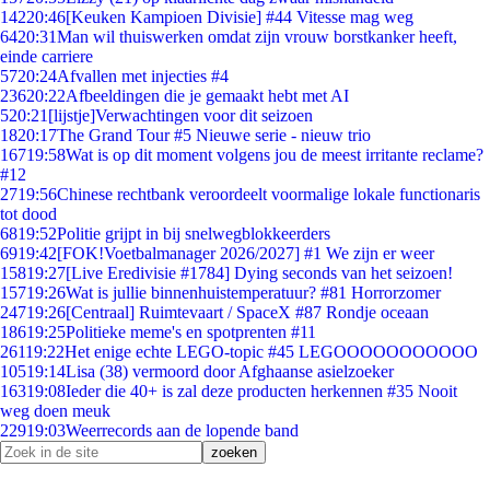
142
20:46
[Keuken Kampioen Divisie] #44 Vitesse mag weg
64
20:31
Man wil thuiswerken omdat zijn vrouw borstkanker heeft,
einde carriere
57
20:24
Afvallen met injecties #4
236
20:22
Afbeeldingen die je gemaakt hebt met AI
5
20:21
[lijstje]Verwachtingen voor dit seizoen
18
20:17
The Grand Tour #5 Nieuwe serie - nieuw trio
167
19:58
Wat is op dit moment volgens jou de meest irritante reclame?
#12
27
19:56
Chinese rechtbank veroordeelt voormalige lokale functionaris
tot dood
68
19:52
Politie grijpt in bij snelwegblokkeerders
69
19:42
[FOK!Voetbalmanager 2026/2027] #1 We zijn er weer
158
19:27
[Live Eredivisie #1784] Dying seconds van het seizoen!
157
19:26
Wat is jullie binnenhuistemperatuur? #81 Horrorzomer
247
19:26
[Centraal] Ruimtevaart / SpaceX #87 Rondje oceaan
186
19:25
Politieke meme's en spotprenten #11
261
19:22
Het enige echte LEGO-topic #45 LEGOOOOOOOOOOO
105
19:14
Lisa (38) vermoord door Afghaanse asielzoeker
163
19:08
Ieder die 40+ is zal deze producten herkennen #35 Nooit
weg doen meuk
229
19:03
Weerrecords aan de lopende band