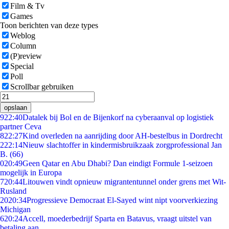
Film & Tv
Games
Toon berichten van deze types
Weblog
Column
(P)review
Special
Poll
Scrollbar gebruiken
opslaan
9
22:40
Datalek bij Bol en de Bijenkorf na cyberaanval op logistiek
partner Ceva
8
22:27
Kind overleden na aanrijding door AH-bestelbus in Dordrecht
2
22:14
Nieuw slachtoffer in kindermisbruikzaak zorgprofessional Jan
B. (66)
0
20:49
Geen Qatar en Abu Dhabi? Dan eindigt Formule 1-seizoen
mogelijk in Europa
7
20:44
Litouwen vindt opnieuw migrantentunnel onder grens met Wit-
Rusland
20
20:34
Progressieve Democraat El-Sayed wint nipt voorverkiezing
Michigan
6
20:24
Accell, moederbedrijf Sparta en Batavus, vraagt uitstel van
betaling aan