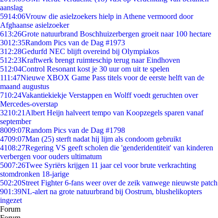
aanslag
59
14:06
Vrouw die asielzoekers hielp in Athene vermoord door
Afghaanse asielzoeker
6
13:26
Grote natuurbrand Boschhuizerbergen groeit naar 100 hectare
30
12:35
Random Pics van de Dag #1973
3
12:28
Gedurfd NEC blijft overeind bij Olympiakos
5
12:23
Kraftwerk brengt ruimteschip terug naar Eindhoven
5
12:04
Control Resonant kost je 30 uur om uit te spelen
1
11:47
Nieuwe XBOX Game Pass titels voor de eerste helft van de
maand augustus
7
10:24
Vakantiekiekje Verstappen en Wolff voedt geruchten over
Mercedes-overstap
32
10:21
Albert Heijn halveert tempo van Koopzegels sparen vanaf
september
80
09:07
Random Pics van de Dag #1798
47
09:07
Man (25) sterft nadat hij lijm als condoom gebruikt
41
08:27
Regering VS geeft scholen die 'genderidentiteit' van kinderen
verbergen voor ouders ultimatum
50
07:26
Twee Syriërs krijgen 11 jaar cel voor brute verkrachting
stomdronken 18-jarige
5
02:20
Street Fighter 6-fans weer over de zeik vanwege nieuwste patch
9
01:39
NL-alert na grote natuurbrand bij Oostrum, blushelikopters
ingezet
Forum
Forum