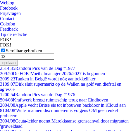
Weblog
Fotoboek
Prijsvragen
Contact
Colofon
Feedback
Tip de redactie
FOK!
FOK!
Scrollbar gebruiken
opslaan
25
14:35
Random Pics van de Dag #1977
2
09:50
De FOK!Voetbalmanager 2026/2027 is begonnen
20
09:23
Tanken in België wordt nóg aantrekkelijker
31
09:07
Dirk sluit supermarkt op de Wallen na golf van diefstal en
agressie
12
00:54
Random Pics van de Dag #1976
5
04/08
Kraftwerk brengt ruimteschip terug naar Eindhoven
20
04/08
Apple vecht Britse eis tot inbouwen backdoor in iCloud aan
81
04/08
'Witte' mannen discrimineren is volgens OM geen enkel
probleem
30
04/08
Ceuta-leider noemt Marokkaanse grensaanval door migranten
'gruweldaad'