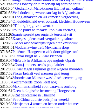
52
19:44
Pete Doherty op film terwijl hij heroïne spuit
435
16:54
'Gedrag kut-Marokkanen ligt niet aan cultuur'
67
01:53
Veel doden bij zware aanslag in Afghanistan
158
20:01
Tong afhakken en 40 kamelen vergoeding
29
17:34
Onduidelijkheid over oorzaak klachten Hoogeveen
200
09:19
Tilburg krijgt vrouwentaxi
57
23:29
Politie plukt halfnaakte Pool van snelweg
51
11:26
Spanje spreekt per ongeluk terrorist vrij
44
17:23
Kaarsjes tijdens raadsvergadering taboe
132
06:38
'Meer alcoholaccijns tegen drankmisbruik'
108
01:51
Modderlawine treft Mexicaans dorp
37
18:57
Patiënten Hoogeveen ziek door giftige stof
110
23:05
Leraar krijgt na 25 jaar klappen
85
19:07
Misbruik in Afrikaans opvanghuis Oprah
123
20:34
Gsm-jammers steeds populairder
20
12:00
30 jaar tegen Fujímori geëist wegens moorden
36
17:52
Fiscus betaalt veel mensen geld terug
84
13:34
Moordenaar Monster was lid schietvereniging
11
08:57
Gecremeerde 'zoon' leeft nog
53
15:06
Maximumsnelheid voor caravans omhoog
22
01:51
Geen biologische besmetting Hoogeveen
100
19:59
Rat delicatesse in Thailand
67
13:34
PetroChina duurste bedrijf ter wereld
92
19:38
Meisje met 4 armen en benen onder het mes