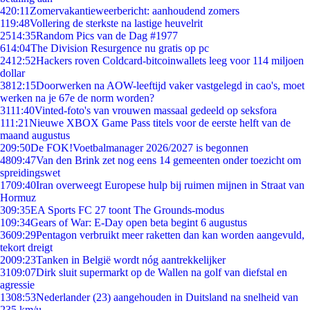
4
20:11
Zomervakantieweerbericht: aanhoudend zomers
1
19:48
Vollering de sterkste na lastige heuvelrit
25
14:35
Random Pics van de Dag #1977
6
14:04
The Division Resurgence nu gratis op pc
24
12:52
Hackers roven Coldcard-bitcoinwallets leeg voor 114 miljoen
dollar
38
12:15
Doorwerken na AOW-leeftijd vaker vastgelegd in cao's, moet
werken na je 67e de norm worden?
31
11:40
Vinted-foto's van vrouwen massaal gedeeld op seksfora
1
11:21
Nieuwe XBOX Game Pass titels voor de eerste helft van de
maand augustus
2
09:50
De FOK!Voetbalmanager 2026/2027 is begonnen
48
09:47
Van den Brink zet nog eens 14 gemeenten onder toezicht om
spreidingswet
17
09:40
Iran overweegt Europese hulp bij ruimen mijnen in Straat van
Hormuz
3
09:35
EA Sports FC 27 toont The Grounds-modus
1
09:34
Gears of War: E-Day open beta begint 6 augustus
36
09:29
Pentagon verbruikt meer raketten dan kan worden aangevuld,
tekort dreigt
20
09:23
Tanken in België wordt nóg aantrekkelijker
31
09:07
Dirk sluit supermarkt op de Wallen na golf van diefstal en
agressie
13
08:53
Nederlander (23) aangehouden in Duitsland na snelheid van
235 km/u