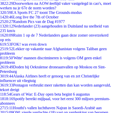
38
22:29
Doorwerken na AOW-leeftijd vaker vastgelegd in cao's, moet
werken na je 67e de norm worden?
3
20:59
EA Sports FC 27 toont The Grounds-modus
14
20:46
Long live the 7th of October
25
20:27
Random Pics van de Dag #1977
13
20:12
Nederlander (23) aangehouden in Duitsland na snelheid van
235 km/u
16
20:09
Ruim 1 op de 7 Nederlanders gaan deze zomer onverzekerd
op reis
6
19:53
FOK! was even down
25
19:52
Lekker op vakantie naar Afghanistan volgens Taliban geen
probleem
81
19:50
'Witte' mannen discrimineren is volgens OM geen enkel
probleem
26
19:49
Doden bij Oekraïense droneaanvallen op Moskou en Sint-
Petersburg
30
19:44
Alaska Airlines heeft er genoeg van en zet Christelijke
influencer uit vliegtuig
36
19:33
Pentagon verbruikt meer raketten dan kan worden aangevuld,
tekort dreigt
1
18:54
Gears of War: E-Day open beta begint 6 augustus
18
18:16
Spotify bereikt mijlpaal, voor het eerst 300 miljoen premium-
abonnees
27
15:11
Houthi's vallen luchthaven Najran in Saoedi-Arabië aan
20
15:09
OM: vierde verdachte (18) vast op verdenking van beramen