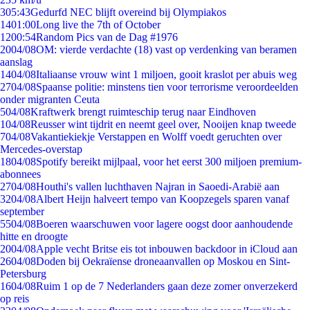
3
05:43
Gedurfd NEC blijft overeind bij Olympiakos
14
01:00
Long live the 7th of October
12
00:54
Random Pics van de Dag #1976
20
04/08
OM: vierde verdachte (18) vast op verdenking van beramen
aanslag
14
04/08
Italiaanse vrouw wint 1 miljoen, gooit kraslot per abuis weg
27
04/08
Spaanse politie: minstens tien voor terrorisme veroordeelden
onder migranten Ceuta
5
04/08
Kraftwerk brengt ruimteschip terug naar Eindhoven
1
04/08
Reusser wint tijdrit en neemt geel over, Nooijen knap tweede
7
04/08
Vakantiekiekje Verstappen en Wolff voedt geruchten over
Mercedes-overstap
18
04/08
Spotify bereikt mijlpaal, voor het eerst 300 miljoen premium-
abonnees
27
04/08
Houthi's vallen luchthaven Najran in Saoedi-Arabië aan
32
04/08
Albert Heijn halveert tempo van Koopzegels sparen vanaf
september
55
04/08
Boeren waarschuwen voor lagere oogst door aanhoudende
hitte en droogte
20
04/08
Apple vecht Britse eis tot inbouwen backdoor in iCloud aan
26
04/08
Doden bij Oekraïense droneaanvallen op Moskou en Sint-
Petersburg
16
04/08
Ruim 1 op de 7 Nederlanders gaan deze zomer onverzekerd
op reis