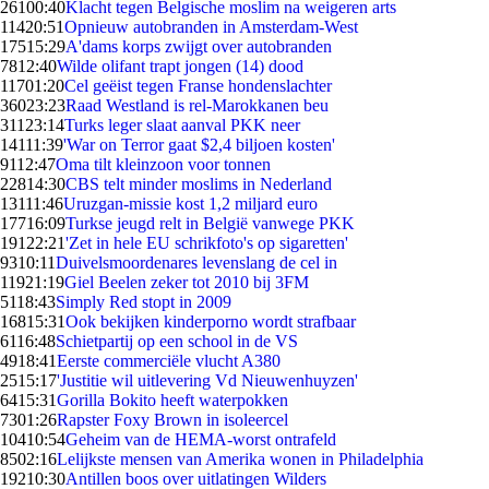
261
00:40
Klacht tegen Belgische moslim na weigeren arts
114
20:51
Opnieuw autobranden in Amsterdam-West
175
15:29
A'dams korps zwijgt over autobranden
78
12:40
Wilde olifant trapt jongen (14) dood
117
01:20
Cel geëist tegen Franse hondenslachter
360
23:23
Raad Westland is rel-Marokkanen beu
311
23:14
Turks leger slaat aanval PKK neer
141
11:39
'War on Terror gaat $2,4 biljoen kosten'
91
12:47
Oma tilt kleinzoon voor tonnen
228
14:30
CBS telt minder moslims in Nederland
131
11:46
Uruzgan-missie kost 1,2 miljard euro
177
16:09
Turkse jeugd relt in België vanwege PKK
191
22:21
'Zet in hele EU schrikfoto's op sigaretten'
93
10:11
Duivelsmoordenares levenslang de cel in
119
21:19
Giel Beelen zeker tot 2010 bij 3FM
51
18:43
Simply Red stopt in 2009
168
15:31
Ook bekijken kinderporno wordt strafbaar
61
16:48
Schietpartij op een school in de VS
49
18:41
Eerste commerciële vlucht A380
25
15:17
'Justitie wil uitlevering Vd Nieuwenhuyzen'
64
15:31
Gorilla Bokito heeft waterpokken
73
01:26
Rapster Foxy Brown in isoleercel
104
10:54
Geheim van de HEMA-worst ontrafeld
85
02:16
Lelijkste mensen van Amerika wonen in Philadelphia
192
10:30
Antillen boos over uitlatingen Wilders