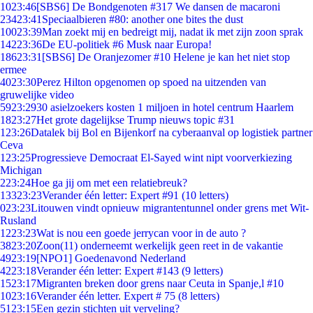
10
23:46
[SBS6] De Bondgenoten #317 We dansen de macaroni
234
23:41
Speciaalbieren #80: another one bites the dust
100
23:39
Man zoekt mij en bedreigt mij, nadat ik met zijn zoon sprak
142
23:36
De EU-politiek #6 Musk naar Europa!
186
23:31
[SBS6] De Oranjezomer #10 Helene je kan het niet stop
ermee
40
23:30
Perez Hilton opgenomen op spoed na uitzenden van
gruwelijke video
59
23:29
30 asielzoekers kosten 1 miljoen in hotel centrum Haarlem
18
23:27
Het grote dagelijkse Trump nieuws topic #31
1
23:26
Datalek bij Bol en Bijenkorf na cyberaanval op logistiek partner
Ceva
1
23:25
Progressieve Democraat El-Sayed wint nipt voorverkiezing
Michigan
2
23:24
Hoe ga jij om met een relatiebreuk?
133
23:23
Verander één letter: Expert #91 (10 letters)
0
23:23
Litouwen vindt opnieuw migrantentunnel onder grens met Wit-
Rusland
12
23:23
Wat is nou een goede jerrycan voor in de auto ?
38
23:20
Zoon(11) onderneemt werkelijk geen reet in de vakantie
49
23:19
[NPO1] Goedenavond Nederland
42
23:18
Verander één letter: Expert #143 (9 letters)
15
23:17
Migranten breken door grens naar Ceuta in Spanje,l #10
10
23:16
Verander één letter. Expert # 75 (8 letters)
51
23:15
Een gezin stichten uit verveling?