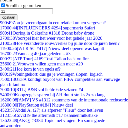
Scrollbar gebruiken
opslaan
9
00:49
Zou je vreemdgaan in een relatie kunnen vergeven?
170
00:44
[INFLUENCERS #294] supermarkt Safari
9
00:41
Oorlog in Oekraïne #1318 Drone baby drone
37
00:38
Voorspel hier het weer voor het gehele jaar 2026
21
00:28
Hoe veranderde rouw/verlies bij jullie door de jaren heen?
119
00:26
[WLR SC #417] Nieuw deel openen was kaputt
167
00:23
Vandaag 40 jaar geleden... #3
0
00:22
[ATP Tour] #169 Tosti Tallon back on fire
256
00:21
Vrouwen willen geen man meer #29
34
00:21
Hoe kom je van egels af?
8
00:19
Woningtekort: dus ga je woningen slopen, logisch
75
00:13
UEFA kondigt boycot van FIFA-competities aan vanwege
plan Infantino
70
00:10
[RTL] B&B vol liefde 6de seizoen #4
54
00:09
Koopzegels sparen bij AH duurt straks 2x zo lang
162
00:08
[AMV] VS #1312 spammers van de internationale rechtsorde
163
00:00
[PlayStation #184] Nieuw deel
45
23:57
Abdul A. (27) als afperser "Fleur" door het leven
31
23:55
Covid19 the aftermath #17 bananenmilkshake
136
23:49
[AKQ] #3384 Topic met vragen. En soms goede
antwoorden.