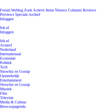
Forum
Weblog
Zoek
Actieve Items
Nieuws
Columns
Reviews
Previews
Specials
Archief
Inloggen
fok.nl
Inloggen
fok.nl
Actueel
Nederland
Internationaal
Economie
Politiek
Tech
Showbiz en Gossip
Opmerkelijk
Entertainment
Showbiz en Gossip
Muziek
Film
Televisie
Media & Cultuur
Bioscoopagenda