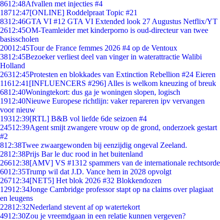
86
12:48
Afvallen met injecties #4
187
12:47
[ONLINE] Roddelpraat Topic #21
83
12:46
GTA VI #12 GTA VI Extended look 27 Augustus Netflix/YT
26
12:45
OM-Teamleider met kinderporno is oud-directeur van twee
basisscholen
200
12:45
Tour de France femmes 2026 #4 op de Ventoux
38
12:45
Bezoeker verliest deel van vinger in waterattractie Walibi
Holland
263
12:45
Protesten en blokkades van Extinction Rebellion #24 Eieren
116
12:41
[INFLUENCERS #296] Alles is welkom kneuzing of breuk
68
12:40
Woningtekort: dus ga je woningen slopen, logisch
19
12:40
Nieuwe Europese richtlijn: vaker repareren ipv vervangen
voor nieuw
193
12:39
[RTL] B&B vol liefde 6de seizoen #4
245
12:39
Agent smijt zwangere vrouw op de grond, onderzoek gestart
#2
8
12:38
Twee zwaargewonden bij eenzijdig ongeval Zeeland.
28
12:38
Prijs Bar le duc rood in het buitenland
266
12:38
[AMV] VS #1312 spammers van de internationale rechtsorde
60
12:35
Trump wil dat J.D. Vance hem in 2028 opvolgt
267
12:34
[NET5] Het blok 2026 #32 Blokkendozen
129
12:34
Jonge Cambridge professor stapt op na claims over plagiaat
en leugens
228
12:32
Nederland stevent af op watertekort
49
12:30
Zou je vreemdgaan in een relatie kunnen vergeven?