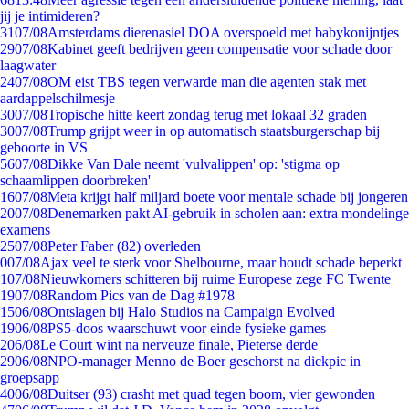
jij je intimideren?
31
07/08
Amsterdams dierenasiel DOA overspoeld met babykonijntjes
29
07/08
Kabinet geeft bedrijven geen compensatie voor schade door
laagwater
24
07/08
OM eist TBS tegen verwarde man die agenten stak met
aardappelschilmesje
30
07/08
Tropische hitte keert zondag terug met lokaal 32 graden
30
07/08
Trump grijpt weer in op automatisch staatsburgerschap bij
geboorte in VS
56
07/08
Dikke Van Dale neemt 'vulvalippen' op: 'stigma op
schaamlippen doorbreken'
16
07/08
Meta krijgt half miljard boete voor mentale schade bij jongeren
20
07/08
Denemarken pakt AI-gebruik in scholen aan: extra mondelinge
examens
25
07/08
Peter Faber (82) overleden
0
07/08
Ajax veel te sterk voor Shelbourne, maar houdt schade beperkt
1
07/08
Nieuwkomers schitteren bij ruime Europese zege FC Twente
19
07/08
Random Pics van de Dag #1978
15
06/08
Ontslagen bij Halo Studios na Campaign Evolved
19
06/08
PS5-doos waarschuwt voor einde fysieke games
2
06/08
Le Court wint na nerveuze finale, Pieterse derde
29
06/08
NPO-manager Menno de Boer geschorst na dickpic in
groepsapp
40
06/08
Duitser (93) crasht met quad tegen boom, vier gewonden