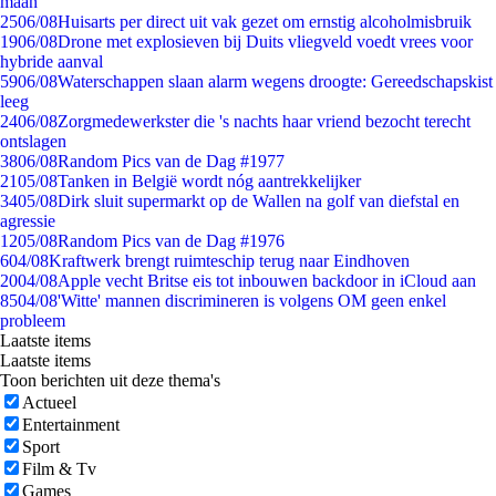
maan
25
06/08
Huisarts per direct uit vak gezet om ernstig alcoholmisbruik
19
06/08
Drone met explosieven bij Duits vliegveld voedt vrees voor
hybride aanval
59
06/08
Waterschappen slaan alarm wegens droogte: Gereedschapskist
leeg
24
06/08
Zorgmedewerkster die 's nachts haar vriend bezocht terecht
ontslagen
38
06/08
Random Pics van de Dag #1977
21
05/08
Tanken in België wordt nóg aantrekkelijker
34
05/08
Dirk sluit supermarkt op de Wallen na golf van diefstal en
agressie
12
05/08
Random Pics van de Dag #1976
6
04/08
Kraftwerk brengt ruimteschip terug naar Eindhoven
20
04/08
Apple vecht Britse eis tot inbouwen backdoor in iCloud aan
85
04/08
'Witte' mannen discrimineren is volgens OM geen enkel
probleem
Laatste items
Laatste items
Toon berichten uit deze thema's
Actueel
Entertainment
Sport
Film & Tv
Games