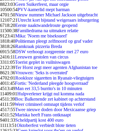
88
23:03
Geen Suikerfeest, maar orgie
105
00:54
PVV-kamerlid mept barman
47
01:50
Nieuw nummer Michael Jackson uitgebracht
121
07:21
Utrecht kort bijstand weigeraars inburgering
67
18:20
Eerste naaktwandelroute geopend
115
00:38
Familiedrama na uitmaken relatie
91
23:41
Mika: 'Noem me biseksueel'
18
18:40
Politieman pleegt zelfmoord op graf vader
38
18:26
Ramkraak pizzeria Breda
69
15:58
DSW verhoogt zorgpremie met 27 euro
24
16:11
Leeuwen gestolen van circus
33
11:05
Toerist geplet in vuilniswagen
21
22:39
Ter Horst zegt meer agenten Afghanistan toe
86
21:36
Vrouwen: 'Seks is overrated'
47
02:01
Rookloze sigaretten in Ryanair-vliegtuigen
40
11:45
Fortis: 'Nederland pleegde hoogverraad'
45
13:49
Man eet 33,5 burrito's in 10 minuten
114
09:01
Hulpverlener krijgt nul komma nada
45
11:39
Bos: Balkenende zet kabinet op achterstand
41
11:59
Weer crimineel ontsnapt tijdens verlof
45
17:55
Twee nieuwe doden door Mexicaanse griep
45
11:52
Mariska heeft Frans ontknaapt
94
01:33
Scheldpartij kost 400 euro
111
13:51
Oktoberfest verbiedt blote tieten
126
15:33
Geen knieslot voor tbs'ers op verlof