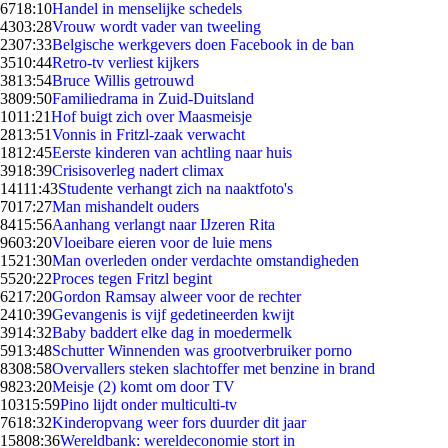
67
18:10
Handel in menselijke schedels
43
03:28
Vrouw wordt vader van tweeling
23
07:33
Belgische werkgevers doen Facebook in de ban
35
10:44
Retro-tv verliest kijkers
38
13:54
Bruce Willis getrouwd
38
09:50
Familiedrama in Zuid-Duitsland
10
11:21
Hof buigt zich over Maasmeisje
28
13:51
Vonnis in Fritzl-zaak verwacht
18
12:45
Eerste kinderen van achtling naar huis
39
18:39
Crisisoverleg nadert climax
141
11:43
Studente verhangt zich na naaktfoto's
70
17:27
Man mishandelt ouders
84
15:56
Aanhang verlangt naar IJzeren Rita
96
03:20
Vloeibare eieren voor de luie mens
15
21:30
Man overleden onder verdachte omstandigheden
55
20:22
Proces tegen Fritzl begint
62
17:20
Gordon Ramsay alweer voor de rechter
24
10:39
Gevangenis is vijf gedetineerden kwijt
39
14:32
Baby baddert elke dag in moedermelk
59
13:48
Schutter Winnenden was grootverbruiker porno
83
08:58
Overvallers steken slachtoffer met benzine in brand
98
23:20
Meisje (2) komt om door TV
103
15:59
Pino lijdt onder multiculti-tv
76
18:32
Kinderopvang weer fors duurder dit jaar
158
08:36
Wereldbank: wereldeconomie stort in