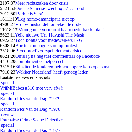
21
07:37
Meer rechtszaken door crisis
55
21:53
Oudste Siamese tweeling 57 jaar oud
70
12:50
'Barbie is Sara'
161
11:19
'Leg homo-emancipatie niet op'
49
00:27
Vrouw mishandelt onbekende dode
116
18:13
'Monogamie voorkomt baarmoederhalskanker'
56
23:11
Yelle nieuwe Uri, Hayashi The Mask
69
22:27
Toch bonus voor medewerkers ING
63
08:14
Borstencampagne stuit op protest
25
18:06
Bloedproef voorspelt dementierisico
86
21:20
Ontslag na negatief commentaar op Facebook
44
16:29
Complimentjes helpen echt
35
15:16
Stilzittende kinderen hebben hogere kans op astma
79
18:23
'Wakker Nederland' heeft genoeg leden
Laatste reviews en specials
special
VrijMiBabes #316 (not very sfw!)
special
Random Pics van de Dag #1979
special
Random Pics van de Dag #1978
review
Forensics: Crime Scene Detective
special
Random Pics van de Dag #1977