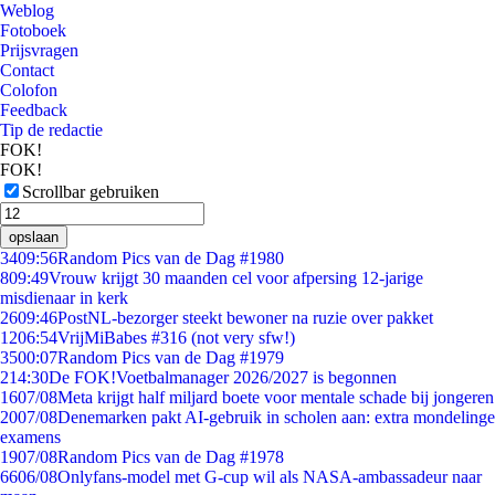
Weblog
Fotoboek
Prijsvragen
Contact
Colofon
Feedback
Tip de redactie
FOK!
FOK!
Scrollbar gebruiken
opslaan
34
09:56
Random Pics van de Dag #1980
8
09:49
Vrouw krijgt 30 maanden cel voor afpersing 12-jarige
misdienaar in kerk
26
09:46
PostNL-bezorger steekt bewoner na ruzie over pakket
12
06:54
VrijMiBabes #316 (not very sfw!)
35
00:07
Random Pics van de Dag #1979
2
14:30
De FOK!Voetbalmanager 2026/2027 is begonnen
16
07/08
Meta krijgt half miljard boete voor mentale schade bij jongeren
20
07/08
Denemarken pakt AI-gebruik in scholen aan: extra mondelinge
examens
19
07/08
Random Pics van de Dag #1978
66
06/08
Onlyfans-model met G-cup wil als NASA-ambassadeur naar