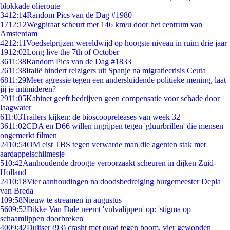
blokkade olieroute
34
12:14
Random Pics van de Dag #1980
17
12:12
Wegpiraat scheurt met 146 km/u door het centrum van
Amsterdam
42
12:11
Voedselprijzen wereldwijd op hoogste niveau in ruim drie jaar
19
12:02
Long live the 7th of October
36
11:38
Random Pics van de Dag #1833
26
11:38
Italië hindert reizigers uit Spanje na migratiecrisis Ceuta
68
11:29
Meer agressie tegen een andersluidende politieke mening, laat
jij je intimideren?
29
11:05
Kabinet geeft bedrijven geen compensatie voor schade door
laagwater
6
11:03
Trailers kijken: de bioscoopreleases van week 32
36
11:02
CDA en D66 willen ingrijpen tegen 'gluurbrillen' die mensen
ongemerkt filmen
24
10:54
OM eist TBS tegen verwarde man die agenten stak met
aardappelschilmesje
5
10:42
Aanhoudende droogte veroorzaakt scheuren in dijken Zuid-
Holland
24
10:18
Vier aanhoudingen na doodsbedreiging burgemeester Depla
van Breda
1
09:58
Nieuw te streamen in augustus
56
09:52
Dikke Van Dale neemt 'vulvalippen' op: 'stigma op
schaamlippen doorbreken'
40
09:42
Duitser (93) crasht met quad tegen boom, vier gewonden