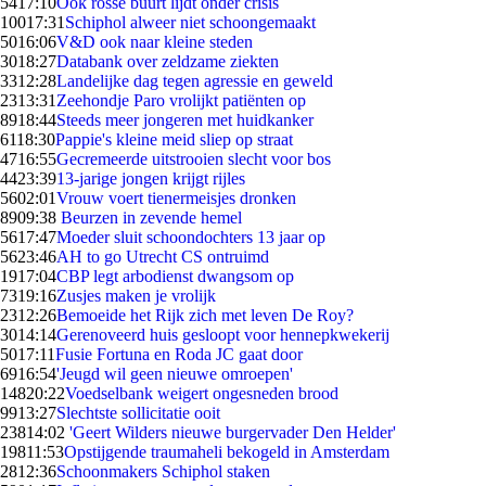
54
17:10
Ook rosse buurt lijdt onder crisis
100
17:31
Schiphol alweer niet schoongemaakt
50
16:06
V&D ook naar kleine steden
30
18:27
Databank over zeldzame ziekten
33
12:28
Landelijke dag tegen agressie en geweld
23
13:31
Zeehondje Paro vrolijkt patiënten op
89
18:44
Steeds meer jongeren met huidkanker
61
18:30
Pappie's kleine meid sliep op straat
47
16:55
Gecremeerde uitstrooien slecht voor bos
44
23:39
13-jarige jongen krijgt rijles
56
02:01
Vrouw voert tienermeisjes dronken
89
09:38
Beurzen in zevende hemel
56
17:47
Moeder sluit schoondochters 13 jaar op
56
23:46
AH to go Utrecht CS ontruimd
19
17:04
CBP legt arbodienst dwangsom op
73
19:16
Zusjes maken je vrolijk
23
12:26
Bemoeide het Rijk zich met leven De Roy?
30
14:14
Gerenoveerd huis gesloopt voor hennepkwekerij
50
17:11
Fusie Fortuna en Roda JC gaat door
69
16:54
'Jeugd wil geen nieuwe omroepen'
148
20:22
Voedselbank weigert ongesneden brood
99
13:27
Slechtste sollicitatie ooit
238
14:02
'Geert Wilders nieuwe burgervader Den Helder'
198
11:53
Opstijgende traumaheli bekogeld in Amsterdam
28
12:36
Schoonmakers Schiphol staken