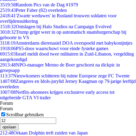
35
19:58
Random Pics van de Dag #1979
25
19:43
Peter Faber (82) overleden
24
18:41
'Zwarte weduwes' in Rusland trouwen soldaten voor
overlijdensuitkering
15
18:32
Ontslagen bij Halo Studios na Campaign Evolved
30
18:32
Trump grijpt weer in op automatisch staatsburgerschap bij
geboorte in VS
31
18:19
Amsterdams dierenasiel DOA overspoeld met babykonijntjes
19
18:06
PS5-doos waarschuwt voor einde fysieke games
69
15:03
Israël meldt dood twee militairen in Zuid-Libanon, vergelding
aangekondigd
29
13:48
NPO-manager Menno de Boer geschorst na dickpic in
groepsapp
1
13:37
Nieuwkomers schitteren bij ruime Europese zege FC Twente
14
07/08
Zangeres en Idols-jurylid Jerney Kaagman op 79-jarige leeftijd
overleden
10
07/08
Netflix-abonnees krijgen exclusieve early access tot
uitgebreide GTA VI trailer
Forum
Forum
Scrollbar gebruiken
opslaan
2
12:48
Orkaan Dolphin treft zuiden van Japan