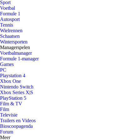
Sport
Voetbal
Formule 1
Autosport
Tennis
Wielrennen
Schaatsen
Wintersporten
Managerspelen
Voetbalmanager
Formule 1-manager
Games
PC
Playstation 4
Xbox One
Nintendo Switch
Xbox Series X|S
PlayStation 5
Film & TV
Film
Televisie
Trailers en Videos
Bioscoopagenda
Forum
Meer