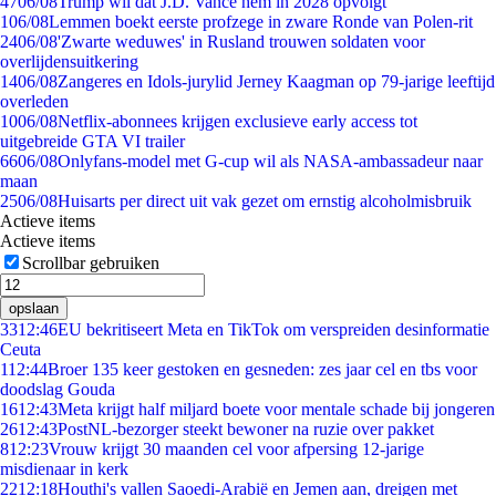
47
06/08
Trump wil dat J.D. Vance hem in 2028 opvolgt
1
06/08
Lemmen boekt eerste profzege in zware Ronde van Polen-rit
24
06/08
'Zwarte weduwes' in Rusland trouwen soldaten voor
overlijdensuitkering
14
06/08
Zangeres en Idols-jurylid Jerney Kaagman op 79-jarige leeftijd
overleden
10
06/08
Netflix-abonnees krijgen exclusieve early access tot
uitgebreide GTA VI trailer
66
06/08
Onlyfans-model met G-cup wil als NASA-ambassadeur naar
maan
25
06/08
Huisarts per direct uit vak gezet om ernstig alcoholmisbruik
Actieve items
Actieve items
Scrollbar gebruiken
opslaan
33
12:46
EU bekritiseert Meta en TikTok om verspreiden desinformatie
Ceuta
1
12:44
Broer 135 keer gestoken en gesneden: zes jaar cel en tbs voor
doodslag Gouda
16
12:43
Meta krijgt half miljard boete voor mentale schade bij jongeren
26
12:43
PostNL-bezorger steekt bewoner na ruzie over pakket
8
12:23
Vrouw krijgt 30 maanden cel voor afpersing 12-jarige
misdienaar in kerk
22
12:18
Houthi's vallen Saoedi-Arabië en Jemen aan, dreigen met