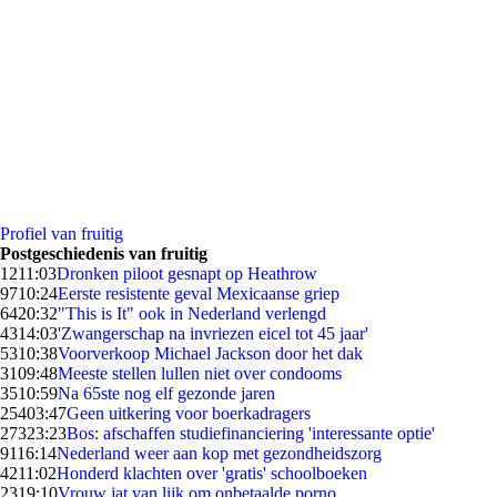
Profiel van fruitig
Postgeschiedenis van fruitig
12
11:03
Dronken piloot gesnapt op Heathrow
97
10:24
Eerste resistente geval Mexicaanse griep
64
20:32
"This is It" ook in Nederland verlengd
43
14:03
'Zwangerschap na invriezen eicel tot 45 jaar'
53
10:38
Voorverkoop Michael Jackson door het dak
31
09:48
Meeste stellen lullen niet over condooms
35
10:59
Na 65ste nog elf gezonde jaren
254
03:47
Geen uitkering voor boerkadragers
273
23:23
Bos: afschaffen studiefinanciering 'interessante optie'
91
16:14
Nederland weer aan kop met gezondheidszorg
42
11:02
Honderd klachten over 'gratis' schoolboeken
23
19:10
Vrouw jat van lijk om onbetaalde porno