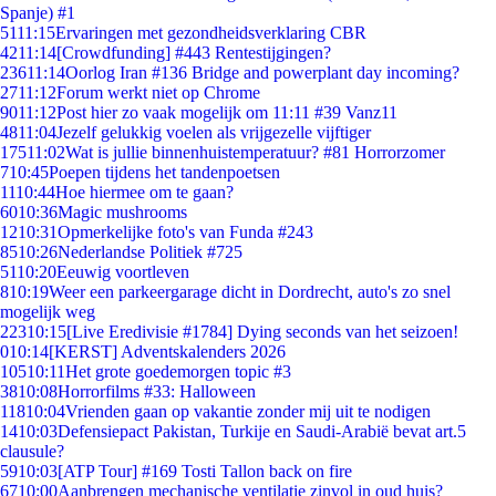
Spanje) #1
51
11:15
Ervaringen met gezondheidsverklaring CBR
42
11:14
[Crowdfunding] #443 Rentestijgingen?
236
11:14
Oorlog Iran #136 Bridge and powerplant day incoming?
27
11:12
Forum werkt niet op Chrome
90
11:12
Post hier zo vaak mogelijk om 11:11 #39 Vanz11
48
11:04
Jezelf gelukkig voelen als vrijgezelle vijftiger
175
11:02
Wat is jullie binnenhuistemperatuur? #81 Horrorzomer
7
10:45
Poepen tijdens het tandenpoetsen
11
10:44
Hoe hiermee om te gaan?
60
10:36
Magic mushrooms
12
10:31
Opmerkelijke foto's van Funda #243
85
10:26
Nederlandse Politiek #725
51
10:20
Eeuwig voortleven
8
10:19
Weer een parkeergarage dicht in Dordrecht, auto's zo snel
mogelijk weg
223
10:15
[Live Eredivisie #1784] Dying seconds van het seizoen!
0
10:14
[KERST] Adventskalenders 2026
105
10:11
Het grote goedemorgen topic #3
38
10:08
Horrorfilms #33: Halloween
118
10:04
Vrienden gaan op vakantie zonder mij uit te nodigen
14
10:03
Defensiepact Pakistan, Turkije en Saudi-Arabië bevat art.5
clausule?
59
10:03
[ATP Tour] #169 Tosti Tallon back on fire
67
10:00
Aanbrengen mechanische ventilatie zinvol in oud huis?