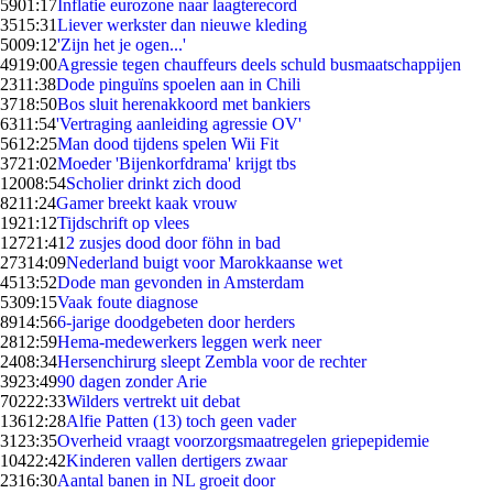
59
01:17
Inflatie eurozone naar laagterecord
35
15:31
Liever werkster dan nieuwe kleding
50
09:12
'Zijn het je ogen...'
49
19:00
Agressie tegen chauffeurs deels schuld busmaatschappijen
23
11:38
Dode pinguïns spoelen aan in Chili
37
18:50
Bos sluit herenakkoord met bankiers
63
11:54
'Vertraging aanleiding agressie OV'
56
12:25
Man dood tijdens spelen Wii Fit
37
21:02
Moeder 'Bijenkorfdrama' krijgt tbs
120
08:54
Scholier drinkt zich dood
82
11:24
Gamer breekt kaak vrouw
19
21:12
Tijdschrift op vlees
127
21:41
2 zusjes dood door föhn in bad
273
14:09
Nederland buigt voor Marokkaanse wet
45
13:52
Dode man gevonden in Amsterdam
53
09:15
Vaak foute diagnose
89
14:56
6-jarige doodgebeten door herders
28
12:59
Hema-medewerkers leggen werk neer
24
08:34
Hersenchirurg sleept Zembla voor de rechter
39
23:49
90 dagen zonder Arie
702
22:33
Wilders vertrekt uit debat
136
12:28
Alfie Patten (13) toch geen vader
31
23:35
Overheid vraagt voorzorgsmaatregelen griepepidemie
104
22:42
Kinderen vallen dertigers zwaar
23
16:30
Aantal banen in NL groeit door