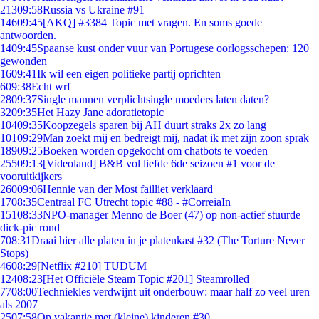
213
09:58
Russia vs Ukraine #91
146
09:45
[AKQ] #3384 Topic met vragen. En soms goede
antwoorden.
14
09:45
Spaanse kust onder vuur van Portugese oorlogsschepen: 120
gewonden
16
09:41
Ik wil een eigen politieke partij oprichten
6
09:38
Echt wrf
28
09:37
Single mannen verplichtsingle moeders laten daten?
32
09:35
Het Hazy Jane adoratietopic
104
09:35
Koopzegels sparen bij AH duurt straks 2x zo lang
101
09:29
Man zoekt mij en bedreigt mij, nadat ik met zijn zoon sprak
189
09:25
Boeken worden opgekocht om chatbots te voeden
255
09:13
[Videoland] B&B vol liefde 6de seizoen #1 voor de
vooruitkijkers
260
09:06
Hennie van der Most failliet verklaard
17
08:35
Centraal FC Utrecht topic #88 - #CorreiaIn
151
08:33
NPO-manager Menno de Boer (47) op non-actief stuurde
dick-pic rond
7
08:31
Draai hier alle platen in je platenkast #32 (The Torture Never
Stops)
46
08:29
[Netflix #210] TUDUM
124
08:23
[Het Officiële Steam Topic #201] Steamrolled
77
08:00
Techniekles verdwijnt uit onderbouw: maar half zo veel uren
als 2007
25
07:58
Op vakantie met (kleine) kinderen #30