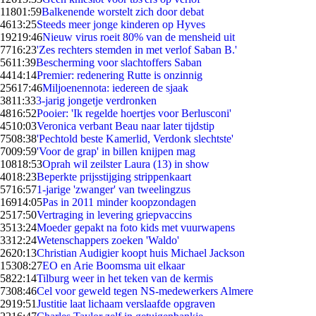
118
01:59
Balkenende worstelt zich door debat
46
13:25
Steeds meer jonge kinderen op Hyves
192
19:46
Nieuw virus roeit 80% van de mensheid uit
77
16:23
'Zes rechters stemden in met verlof Saban B.'
56
11:39
Bescherming voor slachtoffers Saban
44
14:14
Premier: redenering Rutte is onzinnig
256
17:46
Miljoenennota: iedereen de sjaak
38
11:33
3-jarig jongetje verdronken
48
16:52
Pooier: 'Ik regelde hoertjes voor Berlusconi'
45
10:03
Veronica verbant Beau naar later tijdstip
75
08:38
'Pechtold beste Kamerlid, Verdonk slechtste'
70
09:59
'Voor de grap' in billen knijpen mag
108
18:53
Oprah wil zeilster Laura (13) in show
40
18:23
Beperkte prijsstijging strippenkaart
57
16:57
1-jarige 'zwanger' van tweelingzus
169
14:05
Pas in 2011 minder koopzondagen
25
17:50
Vertraging in levering griepvaccins
35
13:24
Moeder gepakt na foto kids met vuurwapens
33
12:24
Wetenschappers zoeken 'Waldo'
26
20:13
Christian Audigier koopt huis Michael Jackson
153
08:27
EO en Arie Boomsma uit elkaar
58
22:14
Tilburg weer in het teken van de kermis
73
08:46
Cel voor geweld tegen NS-medewerkers Almere
29
19:51
Justitie laat lichaam verslaafde opgraven