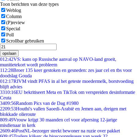
Toon berichten van deze types
Weblog
Column
(P)review
Special
Poll
Scrollbar gebruiken
opslaan
0
12:42
VS: kans op Russische aanval op NAVO-land groeit,
munitietekort wordt probleem
1
12:28
Broer 135 keer gestoken en gesneden: zes jaar cel en tbs voor
doodslag Gouda
0
12:17
RIVM vindt PFAS in al het geteste moedermelk, borstvoeding
blijft advies
33
10:16
EU bekritiseert Meta en TikTok om verspreiden desinformatie
Ceuta
34
09:56
Random Pics van de Dag #1980
22
09:53
Houthi's vallen Saoedi-Arabië en Jemen aan, dreigen met
blokkade olieroute
8
09:49
Vrouw krijgt 30 maanden cel voor afpersing 12-jarige
misdienaar in kerk
26
09:46
PostNL-bezorger steekt bewoner na ruzie over pakket
6
09:45
Trailers kijken: de bioscoopreleases van week 32