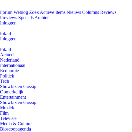
Forum
Weblog
Zoek
Actieve Items
Nieuws
Columns
Reviews
Previews
Specials
Archief
Inloggen
fok.nl
Inloggen
fok.nl
Actueel
Nederland
Internationaal
Economie
Politiek
Tech
Showbiz en Gossip
Opmerkelijk
Entertainment
Showbiz en Gossip
Muziek
Film
Televisie
Media & Cultuur
Bioscoopagenda