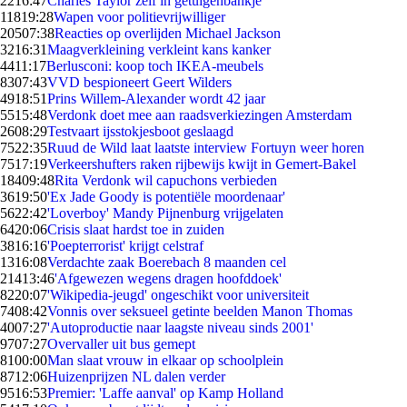
22
16:47
Charles Taylor zelf in getuigenbankje
118
19:28
Wapen voor politievrijwilliger
205
07:38
Reacties op overlijden Michael Jackson
32
16:31
Maagverkleining verkleint kans kanker
44
11:17
Berlusconi: koop toch IKEA-meubels
83
07:43
VVD bespioneert Geert Wilders
49
18:51
Prins Willem-Alexander wordt 42 jaar
55
15:48
Verdonk doet mee aan raadsverkiezingen Amsterdam
26
08:29
Testvaart ijsstokjesboot geslaagd
75
22:35
Ruud de Wild laat laatste interview Fortuyn weer horen
75
17:19
Verkeershufters raken rijbewijs kwijt in Gemert-Bakel
184
09:48
Rita Verdonk wil capuchons verbieden
36
19:50
'Ex Jade Goody is potentiële moordenaar'
56
22:42
'Loverboy' Mandy Pijnenburg vrijgelaten
64
20:06
Crisis slaat hardst toe in zuiden
38
16:16
'Poepterrorist' krijgt celstraf
13
16:08
Verdachte zaak Boerebach 8 maanden cel
214
13:46
'Afgewezen wegens dragen hoofddoek'
82
20:07
'Wikipedia-jeugd' ongeschikt voor universiteit
74
08:42
Vonnis over seksueel getinte beelden Manon Thomas
40
07:27
'Autoproductie naar laagste niveau sinds 2001'
97
07:27
Overvaller uit bus gemept
81
00:00
Man slaat vrouw in elkaar op schoolplein
87
12:06
Huizenprijzen NL dalen verder
95
16:53
Premier: 'Laffe aanval' op Kamp Holland