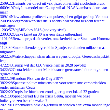
25
09:22
Huisarts per direct uit vak gezet om ernstig alcoholmisbruik
66
09:19
Onlyfans-model met G-cup wil als NASA-ambassadeur naar
maan
3
09:14
Niewiadoma profiteert van pokerspel en grijpt geel op Ventoux
24
09:02
Zorgmedewerkster die 's nachts haar vriend bezocht terecht
ontslagen
12
03:57
VrijMiBabes #316 (not very sfw!)
23
03:02
Quake krijgt na 30 jaar een gratis uitbreiding
11
01:06
Benzineprijs daalt verder, onzekerheid over Straat van Hormuz
blijft
11
23:30
Smokkelbende opgerold in Spanje, verdienden miljoenen aan
migranten
59
22:53
Waterschappen slaan alarm wegens droogte: Gereedschapskist
leeg
47
22:43
Trump wil dat J.D. Vance hem in 2028 opvolgt
34
22:32
Ceuta-leider noemt Marokkaanse grensaanval door migranten
'gruweldaad'
38
22:29
Random Pics van de Dag #1977
38
22:28
Spaanse politie: minstens tien voor terrorisme veroordeelden
onder migranten Ceuta
30
22:20
Tropische hitte keert zondag terug met lokaal 32 graden
46
21:30
Spoedberaad EU na crisis Ceuta, moeten we onze
buitengrenzen beter bewaken?
20
21:01
Denemarken pakt AI-gebruik in scholen aan: extra mondelinge
examens