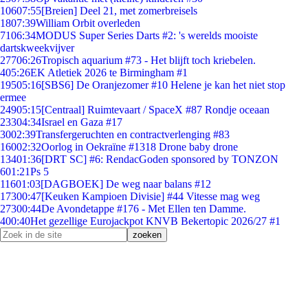
106
07:55
[Breien] Deel 21, met zomerbreisels
18
07:39
William Orbit overleden
71
06:34
MODUS Super Series Darts #2: 's werelds mooiste
dartskweekvijver
277
06:26
Tropisch aquarium #73 - Het blijft toch kriebelen.
4
05:26
EK Atletiek 2026 te Birmingham #1
195
05:16
[SBS6] De Oranjezomer #10 Helene je kan het niet stop
ermee
249
05:15
[Centraal] Ruimtevaart / SpaceX #87 Rondje oceaan
233
04:34
Israel en Gaza #17
30
02:39
Transfergeruchten en contractverlenging #83
160
02:32
Oorlog in Oekraïne #1318 Drone baby drone
134
01:36
[DRT SC] #6: RendacGoden sponsored by TONZON
6
01:21
Ps 5
116
01:03
[DAGBOEK] De weg naar balans #12
173
00:47
[Keuken Kampioen Divisie] #44 Vitesse mag weg
273
00:44
De Avondetappe #176 - Met Ellen ten Damme.
4
00:40
Het gezellige Eurojackpot KNVB Bekertopic 2026/27 #1