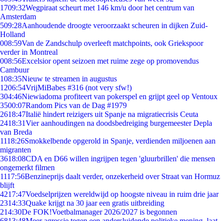
17
09:32
Wegpiraat scheurt met 146 km/u door het centrum van
Amsterdam
5
09:28
Aanhoudende droogte veroorzaakt scheuren in dijken Zuid-
Holland
0
08:59
Van de Zandschulp overleeft matchpoints, ook Griekspoor
verder in Montreal
0
08:56
Excelsior opent seizoen met ruime zege op promovendus
Cambuur
1
08:35
Nieuw te streamen in augustus
12
06:54
VrijMiBabes #316 (not very sfw!)
3
04:46
Niewiadoma profiteert van pokerspel en grijpt geel op Ventoux
35
00:07
Random Pics van de Dag #1979
26
18:47
Italië hindert reizigers uit Spanje na migratiecrisis Ceuta
24
18:31
Vier aanhoudingen na doodsbedreiging burgemeester Depla
van Breda
11
18:26
Smokkelbende opgerold in Spanje, verdienden miljoenen aan
migranten
36
18:08
CDA en D66 willen ingrijpen tegen 'gluurbrillen' die mensen
ongemerkt filmen
11
17:56
Benzineprijs daalt verder, onzekerheid over Straat van Hormuz
blijft
42
17:47
Voedselprijzen wereldwijd op hoogste niveau in ruim drie jaar
23
14:33
Quake krijgt na 30 jaar een gratis uitbreiding
2
14:30
De FOK!Voetbalmanager 2026/2027 is begonnen
68
13:48
Meer agressie tegen een andersluidende politieke mening, laat