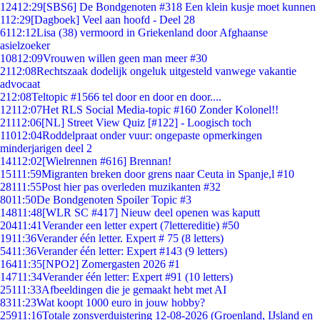
124
12:29
[SBS6] De Bondgenoten #318 Een klein kusje moet kunnen
1
12:29
[Dagboek] Veel aan hoofd - Deel 28
61
12:12
Lisa (38) vermoord in Griekenland door Afghaanse
asielzoeker
108
12:09
Vrouwen willen geen man meer #30
21
12:08
Rechtszaak dodelijk ongeluk uitgesteld vanwege vakantie
advocaat
2
12:08
Teltopic #1566 tel door en door en door....
121
12:07
Het RLS Social Media-topic #160 Zonder Kolonel!!
211
12:06
[NL] Street View Quiz [#122] - Loogisch toch
110
12:04
Roddelpraat onder vuur: ongepaste opmerkingen
minderjarigen deel 2
141
12:02
[Wielrennen #616] Brennan!
151
11:59
Migranten breken door grens naar Ceuta in Spanje,l #10
281
11:55
Post hier pas overleden muzikanten #32
80
11:50
De Bondgenoten Spoiler Topic #3
148
11:48
[WLR SC #417] Nieuw deel openen was kaputt
204
11:41
Verander een letter expert (7lettereditie) #50
19
11:36
Verander één letter. Expert # 75 (8 letters)
54
11:36
Verander één letter: Expert #143 (9 letters)
164
11:35
[NPO2] Zomergasten 2026 #1
147
11:34
Verander één letter: Expert #91 (10 letters)
251
11:33
Afbeeldingen die je gemaakt hebt met AI
83
11:23
Wat koopt 1000 euro in jouw hobby?
259
11:16
Totale zonsverduistering 12-08-2026 (Groenland, IJsland en