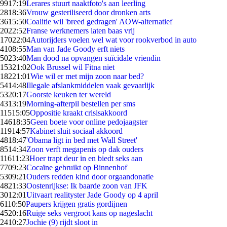
99
17:19
Lerares stuurt naaktfoto's aan leerling
28
18:36
Vrouw gesteriliseerd door dronken arts
36
15:50
Coalitie wil 'breed gedragen' AOW-alternatief
20
22:52
Franse werknemers laten baas vrij
170
22:04
Autorijders voelen wel wat voor rookverbod in auto
41
08:55
Man van Jade Goody erft niets
50
23:40
Man dood na opvangen suïcidale vriendin
153
21:02
Ook Brussel wil Fitna niet
182
21:01
Wie wil er met mijn zoon naar bed?
54
14:48
Illegale afslankmiddelen vaak gevaarlijk
53
20:17
Goorste keuken ter wereld
43
13:19
Morning-afterpil bestellen per sms
115
15:05
Oppositie kraakt crisisakkoord
146
18:35
Geen boete voor online pedojaagster
119
14:57
Kabinet sluit sociaal akkoord
48
18:47
'Obama ligt in bed met Wall Street'
85
14:34
Zoon verft megapenis op dak ouders
116
11:23
Hoer trapt deur in en biedt seks aan
77
09:23
Cocaïne gebruikt op Binnenhof
53
09:21
Ouders redden kind door orgaandonatie
48
21:33
Oostenrijkse: Ik baarde zoon van JFK
30
12:01
Uitvaart realityster Jade Goody op 4 april
61
10:50
Paupers krijgen gratis gordijnen
45
20:16
Ruige seks vergroot kans op nageslacht
24
10:27
Jochie (9) rijdt sloot in