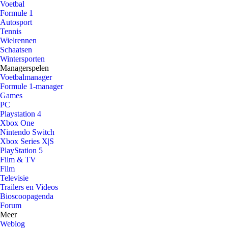
Voetbal
Formule 1
Autosport
Tennis
Wielrennen
Schaatsen
Wintersporten
Managerspelen
Voetbalmanager
Formule 1-manager
Games
PC
Playstation 4
Xbox One
Nintendo Switch
Xbox Series X|S
PlayStation 5
Film & TV
Film
Televisie
Trailers en Videos
Bioscoopagenda
Forum
Meer
Weblog