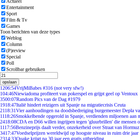
Actueel
Entertainment
Sport
Film & Tv
Games
Toon berichten van deze types
Weblog
Column
(P)review
Special
Poll
Scrollbar gebruiken
opslaan
12
06:54
VrijMiBabes #316 (not very sfw!)
1
04:46
Niewiadoma profiteert van pokerspel en grijpt geel op Ventoux
35
00:07
Random Pics van de Dag #1979
19
18:47
Italië hindert reizigers uit Spanje na migratiecrisis Ceuta
21
18:31
Vier aanhoudingen na doodsbedreiging burgemeester Depla v
11
18:26
Smokkelbende opgerold in Spanje, verdienden miljoenen aan 
24
18:08
CDA en D66 willen ingrijpen tegen 'gluurbrillen' die mensen 
11
17:56
Benzineprijs daalt verder, onzekerheid over Straat van Hormuz b
34
17:47
Voedselprijzen wereldwijd op hoogste niveau in ruim drie jaar
23
14:33
Quake krijgt na 30 jaar een gratis uitbreiding