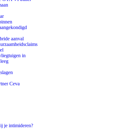
maan
ar
binnen
g aangekondigd
bride aanval
duurzaamheidsclaims
el
iegtuigen in
 leeg
tslagen
rtner Ceva
ij je intimideren?