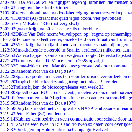
24
07:46
CDA en D66 willen ingrijpen tegen 'gluurbrillen' die mensen 
16
07:43
Long live the 7th of October
21
07:30
Vier aanhoudingen na doodsbedreiging burgemeester Depla v
38
05:41
Duitser (93) crasht met quad tegen boom, vier gewonden
12
03:57
VrijMiBabes #316 (not very sfw!)
23
03:02
Quake krijgt na 30 jaar een gratis uitbreiding
55
01:42
Dikke Van Dale neemt 'vulvalippen' op: 'stigma op schaamlip
11
01:06
Benzineprijs daalt verder, onzekerheid over Straat van Hormuz 
14
00:42
Meta krijgt half miljard boete voor mentale schade bij jongeren
11
23:30
Smokkelbende opgerold in Spanje, verdienden miljoenen aan 
59
22:53
Waterschappen slaan alarm wegens droogte: Gereedschapskist
47
22:43
Trump wil dat J.D. Vance hem in 2028 opvolgt
34
22:32
Ceuta-leider noemt Marokkaanse grensaanval door migranten 
38
22:29
Random Pics van de Dag #1977
38
22:28
Spaanse politie: minstens tien voor terrorisme veroordeelden 
30
22:20
Tropische hitte keert zondag terug met lokaal 32 graden
7
21:52
Trailers kijken: de bioscoopreleases van week 32
46
21:30
Spoedberaad EU na crisis Ceuta, moeten we onze buitengrenz
24
21:01
Denemarken pakt AI-gebruik in scholen aan: extra mondeling
35
19:58
Random Pics van de Dag #1979
65
19:50
Onlyfans-model met G-cup wil als NASA-ambassadeur naar 
25
19:43
Peter Faber (82) overleden
25
19:14
Kabinet geeft bedrijven geen compensatie voor schade door la
24
18:41
'Zwarte weduwes' in Rusland trouwen soldaten voor overlijden
15
18:32
Ontslagen bij Halo Studios na Campaign Evolved