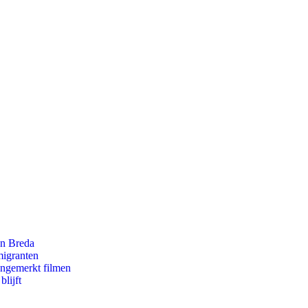
an Breda
migranten
ongemerkt filmen
lijft