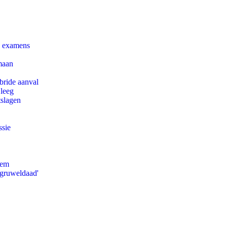
e examens
maan
bride aanval
 leeg
tslagen
ssie
eem
'gruweldaad'