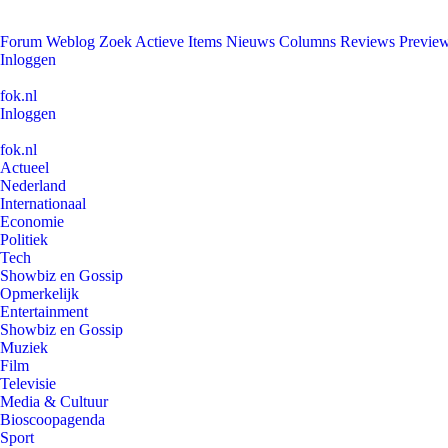
Forum
Weblog
Zoek
Actieve Items
Nieuws
Columns
Reviews
Previe
Inloggen
fok.nl
Inloggen
fok.nl
Actueel
Nederland
Internationaal
Economie
Politiek
Tech
Showbiz en Gossip
Opmerkelijk
Entertainment
Showbiz en Gossip
Muziek
Film
Televisie
Media & Cultuur
Bioscoopagenda
Sport