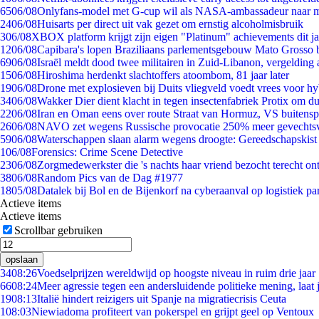
65
06/08
Onlyfans-model met G-cup wil als NASA-ambassadeur naar 
24
06/08
Huisarts per direct uit vak gezet om ernstig alcoholmisbruik
3
06/08
XBOX platform krijgt zijn eigen "Platinum" achievements dit ja
12
06/08
Capibara's lopen Braziliaans parlementsgebouw Mato Grosso 
69
06/08
Israël meldt dood twee militairen in Zuid-Libanon, vergeldin
15
06/08
Hiroshima herdenkt slachtoffers atoombom, 81 jaar later
19
06/08
Drone met explosieven bij Duits vliegveld voedt vrees voor hy
34
06/08
Wakker Dier dient klacht in tegen insectenfabriek Protix om 
22
06/08
Iran en Oman eens over route Straat van Hormuz, VS buitensp
26
06/08
NAVO zet wegens Russische provocatie 250% meer gevechtsvl
59
06/08
Waterschappen slaan alarm wegens droogte: Gereedschapskist
1
06/08
Forensics: Crime Scene Detective
23
06/08
Zorgmedewerkster die 's nachts haar vriend bezocht terecht on
38
06/08
Random Pics van de Dag #1977
18
05/08
Datalek bij Bol en de Bijenkorf na cyberaanval op logistiek pa
Actieve items
Actieve items
Scrollbar gebruiken
opslaan
34
08:26
Voedselprijzen wereldwijd op hoogste niveau in ruim drie jaar
66
08:24
Meer agressie tegen een andersluidende politieke mening, laat j
19
08:13
Italië hindert reizigers uit Spanje na migratiecrisis Ceuta
1
08:03
Niewiadoma profiteert van pokerspel en grijpt geel op Ventoux