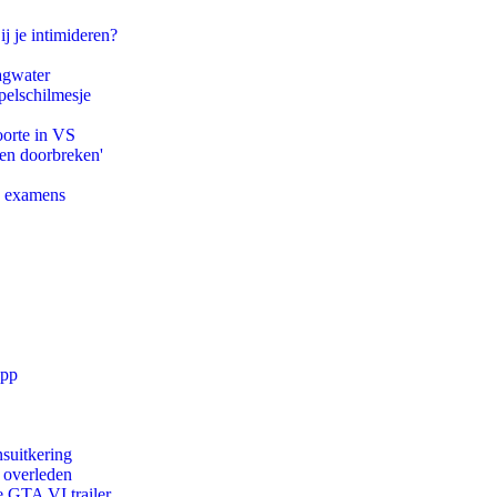
ij je intimideren?
agwater
pelschilmesje
oorte in VS
pen doorbreken'
e examens
app
suitkering
d overleden
e GTA VI trailer