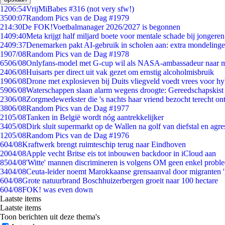
12
06:54
VrijMiBabes #316 (not very sfw!)
35
00:07
Random Pics van de Dag #1979
2
14:30
De FOK!Voetbalmanager 2026/2027 is begonnen
14
09:40
Meta krijgt half miljard boete voor mentale schade bij jongeren
24
09:37
Denemarken pakt AI-gebruik in scholen aan: extra mondeling
19
07/08
Random Pics van de Dag #1978
65
06/08
Onlyfans-model met G-cup wil als NASA-ambassadeur naar 
24
06/08
Huisarts per direct uit vak gezet om ernstig alcoholmisbruik
19
06/08
Drone met explosieven bij Duits vliegveld voedt vrees voor hy
59
06/08
Waterschappen slaan alarm wegens droogte: Gereedschapskist
23
06/08
Zorgmedewerkster die 's nachts haar vriend bezocht terecht on
38
06/08
Random Pics van de Dag #1977
21
05/08
Tanken in België wordt nóg aantrekkelijker
34
05/08
Dirk sluit supermarkt op de Wallen na golf van diefstal en agre
12
05/08
Random Pics van de Dag #1976
6
04/08
Kraftwerk brengt ruimteschip terug naar Eindhoven
20
04/08
Apple vecht Britse eis tot inbouwen backdoor in iCloud aan
85
04/08
'Witte' mannen discrimineren is volgens OM geen enkel probl
34
04/08
Ceuta-leider noemt Marokkaanse grensaanval door migranten 
6
04/08
Grote natuurbrand Boschhuizerbergen groeit naar 100 hectare
6
04/08
FOK! was even down
Laatste items
Laatste items
Toon berichten uit deze thema's