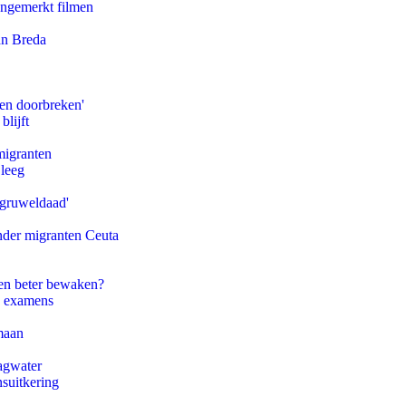
ongemerkt filmen
an Breda
pen doorbreken'
blijft
migranten
 leeg
'gruweldaad'
onder migranten Ceuta
en beter bewaken?
e examens
maan
agwater
suitkering