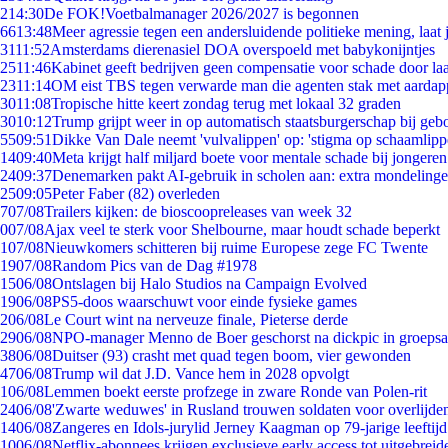
2
14:30
De FOK!Voetbalmanager 2026/2027 is begonnen
66
13:48
Meer agressie tegen een andersluidende politieke mening, laat j
31
11:52
Amsterdams dierenasiel DOA overspoeld met babykonijntjes
25
11:46
Kabinet geeft bedrijven geen compensatie voor schade door la
23
11:14
OM eist TBS tegen verwarde man die agenten stak met aardap
30
11:08
Tropische hitte keert zondag terug met lokaal 32 graden
30
10:12
Trump grijpt weer in op automatisch staatsburgerschap bij geb
55
09:51
Dikke Van Dale neemt 'vulvalippen' op: 'stigma op schaamlip
14
09:40
Meta krijgt half miljard boete voor mentale schade bij jongeren
24
09:37
Denemarken pakt AI-gebruik in scholen aan: extra mondeling
25
09:05
Peter Faber (82) overleden
7
07/08
Trailers kijken: de bioscoopreleases van week 32
0
07/08
Ajax veel te sterk voor Shelbourne, maar houdt schade beperkt
1
07/08
Nieuwkomers schitteren bij ruime Europese zege FC Twente
19
07/08
Random Pics van de Dag #1978
15
06/08
Ontslagen bij Halo Studios na Campaign Evolved
19
06/08
PS5-doos waarschuwt voor einde fysieke games
2
06/08
Le Court wint na nerveuze finale, Pieterse derde
29
06/08
NPO-manager Menno de Boer geschorst na dickpic in groeps
38
06/08
Duitser (93) crasht met quad tegen boom, vier gewonden
47
06/08
Trump wil dat J.D. Vance hem in 2028 opvolgt
1
06/08
Lemmen boekt eerste profzege in zware Ronde van Polen-rit
24
06/08
'Zwarte weduwes' in Rusland trouwen soldaten voor overlijden
14
06/08
Zangeres en Idols-jurylid Jerney Kaagman op 79-jarige leeftij
10
06/08
Netflix-abonnees krijgen exclusieve early access tot uitgebreid