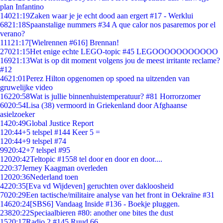
plan Infantino
140
21:19
Zaken waar je je echt dood aan ergert #17 - Werklui
68
21:18
Spaanstalige nummers #34 A que calor nos pasaremos por el
verano?
111
21:17
[Wielrennen #616] Brennan!
270
21:15
Het enige echte LEGO-topic #45 LEGOOOOOOOOOOO
169
21:13
Wat is op dit moment volgens jou de meest irritante reclame?
#12
46
21:01
Perez Hilton opgenomen op spoed na uitzenden van
gruwelijke video
162
20:58
Wat is jullie binnenhuistemperatuur? #81 Horrorzomer
60
20:54
Lisa (38) vermoord in Griekenland door Afghaanse
asielzoeker
14
20:49
Global Justice Report
1
20:44
+5 telspel #144 Keer 5 =
1
20:44
+9 telspel #74
99
20:42
+7 telspel #95
120
20:42
Teltopic #1558 tel door en door en door....
2
20:37
Jerney Kaagman overleden
120
20:36
Nederland toen
42
20:35
[Eva vd Wijdeven] geruchten over dakloosheid
70
20:29
Een tactische/militaire analyse van het front in Oekraïne #31
146
20:24
[SBS6] Vandaag Inside #136 - Boekje pluggen.
238
20:22
Speciaalbieren #80: another one bites the dust
15
20:17
Radio 2 #145 Ruud 66