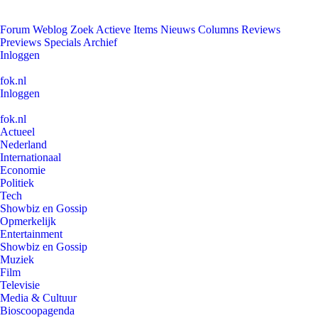
Forum
Weblog
Zoek
Actieve Items
Nieuws
Columns
Reviews
Previews
Specials
Archief
Inloggen
fok.nl
Inloggen
fok.nl
Actueel
Nederland
Internationaal
Economie
Politiek
Tech
Showbiz en Gossip
Opmerkelijk
Entertainment
Showbiz en Gossip
Muziek
Film
Televisie
Media & Cultuur
Bioscoopagenda