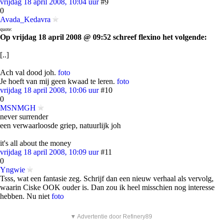
vrijdag 18 april 2008, 10:04 uur
#9
0
Avada_Kedavra
quote:
Op vrijdag 18 april 2008 @ 09:52 schreef flexino het volgende:
[..]
Ach val dood joh.
foto
Je hoeft van mij geen kwaad te leren.
foto
vrijdag 18 april 2008, 10:06 uur
#10
0
MSNMGH
never surrender
een verwaarloosde griep, natuurlijk joh
it's all about the money
vrijdag 18 april 2008, 10:09 uur
#11
0
Yngwie
Tsss, wat een fantasie zeg. Schrijf dan een nieuw verhaal als vervolg,
waarin Ciske OOK ouder is. Dan zou ik heel misschien nog interesse
hebben. Nu niet
foto
▼ Advertentie door Refinery89