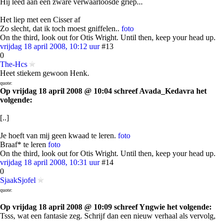
Hij leed aan een zware verwaarloosde griep...
Het liep met een Cisser af
Zo slecht, dat ik toch moest gniffelen..
foto
On the third, look out for Otis Wright. Until then, keep your head up.
vrijdag 18 april 2008, 10:12 uur
#13
0
The-Hcs
Heet stiekem gewoon Henk.
quote:
Op vrijdag 18 april 2008 @ 10:04 schreef Avada_Kedavra het
volgende:
[..]
Je hoeft van mij geen kwaad te leren.
foto
Braaf* te leren
foto
On the third, look out for Otis Wright. Until then, keep your head up.
vrijdag 18 april 2008, 10:31 uur
#14
0
SjaakSjofel
quote:
Op vrijdag 18 april 2008 @ 10:09 schreef Yngwie het volgende:
Tsss, wat een fantasie zeg. Schrijf dan een nieuw verhaal als vervolg,