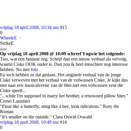
vrijdag 18 april 2008, 10:34 uur
#15
0
WheeleE
StrikeE
quote:
Op vrijdag 18 april 2008 @ 10:09 schreef Yngwie het volgende:
Tsss, wat een fantasie zeg. Schrijf dan een nieuw verhaal als vervolg,
waarin Ciske OOK ouder is. Dan zou ik heel misschien nog interesse
hebben. Nu niet
foto
En toch hebben ze dat gedaan. Het originele verhaal van de jonge
Ciske verweven met het verhaal van de volwassen Ciske. Je kijkt dus
niet naar een musicalversie van de film met een volwassen vent die
Ciske speelt...
"...while I'm supposed to marry her brother, a renowned pillow biter."
Cersei Lannister
"Float like a butterfly, sting like a bee, look ridiculous." Rory the
Roman
"It's smaller on the outside." Clara Oswin Oswald
vrijdag 18 april 2008, 10:49 uur
#16
0