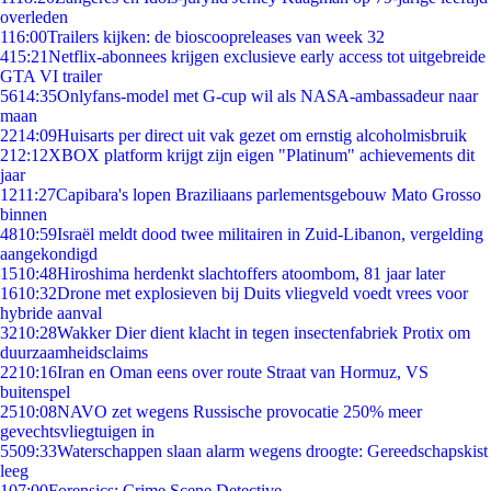
overleden
1
16:00
Trailers kijken: de bioscoopreleases van week 32
4
15:21
Netflix-abonnees krijgen exclusieve early access tot uitgebreide
GTA VI trailer
56
14:35
Onlyfans-model met G-cup wil als NASA-ambassadeur naar
maan
22
14:09
Huisarts per direct uit vak gezet om ernstig alcoholmisbruik
2
12:12
XBOX platform krijgt zijn eigen "Platinum" achievements dit
jaar
12
11:27
Capibara's lopen Braziliaans parlementsgebouw Mato Grosso
binnen
48
10:59
Israël meldt dood twee militairen in Zuid-Libanon, vergelding
aangekondigd
15
10:48
Hiroshima herdenkt slachtoffers atoombom, 81 jaar later
16
10:32
Drone met explosieven bij Duits vliegveld voedt vrees voor
hybride aanval
32
10:28
Wakker Dier dient klacht in tegen insectenfabriek Protix om
duurzaamheidsclaims
22
10:16
Iran en Oman eens over route Straat van Hormuz, VS
buitenspel
25
10:08
NAVO zet wegens Russische provocatie 250% meer
gevechtsvliegtuigen in
55
09:33
Waterschappen slaan alarm wegens droogte: Gereedschapskist
leeg
1
07:00
Forensics: Crime Scene Detective