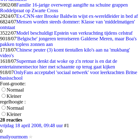
59
02/08
Familie 16-jarige overweegt aangifte na schuine grappen
Roddelpraat op Zwarte Cross
29
24/07
Ex-CNN-ster Brooke Baldwin wijst ex-wereldleider in bed af
68
24/07
Mensen worden steeds dommer: Klasse van 'middelmatigen'
ontstaat
35
22/07
Model beschuldigt Epstein van verkrachting tijdens celstraf
90
18/07
'Belgische' jongeren terroriseren Galderse Meren, maar Boa's
pakken topless zonnen aan
17
18/07
Chinese peuter (3) komt tientallen kilo's aan na 'mukbang'
video's
16
18/07
Superman denkt dat woke op z'n retour is en dat de
entertainmentsector hier met schaamte op terug gaat kijken
9
18/07
OnlyFans acceptabel 'sociaal netwerk' voor leerkrachten Britse
basisschool
Font-grootte:
Normaal
Kleiner
regelhoogte :
Normaal
Kleiner
28 reacties
vrijdag 18 april 2008, 09:48 uur
#1
0
mailyourmom