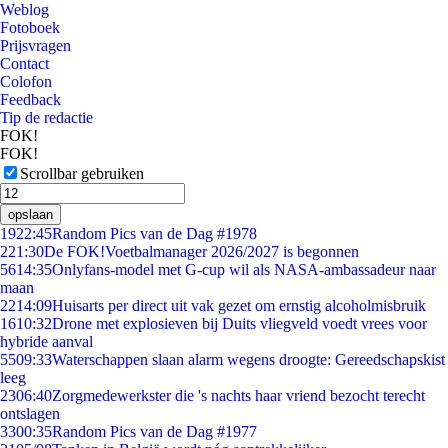
Weblog
Fotoboek
Prijsvragen
Contact
Colofon
Feedback
Tip de redactie
FOK!
FOK!
Scrollbar gebruiken
opslaan
19
22:45
Random Pics van de Dag #1978
2
21:30
De FOK!Voetbalmanager 2026/2027 is begonnen
56
14:35
Onlyfans-model met G-cup wil als NASA-ambassadeur naar
maan
22
14:09
Huisarts per direct uit vak gezet om ernstig alcoholmisbruik
16
10:32
Drone met explosieven bij Duits vliegveld voedt vrees voor
hybride aanval
55
09:33
Waterschappen slaan alarm wegens droogte: Gereedschapskist
leeg
23
06:40
Zorgmedewerkster die 's nachts haar vriend bezocht terecht
ontslagen
33
00:35
Random Pics van de Dag #1977