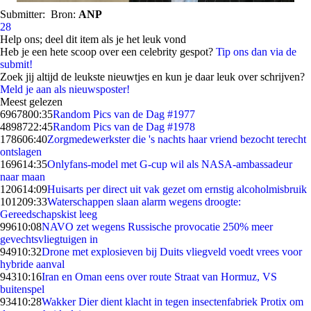
Submitter:
Bron:
ANP
28
Help ons; deel dit item als je het leuk vond
Heb je een hete scoop over een celebrity gespot?
Tip ons dan via de
submit!
Zoek jij altijd de leukste nieuwtjes en kun je daar leuk over schrijven?
Meld je aan als nieuwsposter!
Meest gelezen
69678
00:35
Random Pics van de Dag #1977
48987
22:45
Random Pics van de Dag #1978
1786
06:40
Zorgmedewerkster die 's nachts haar vriend bezocht terecht
ontslagen
1696
14:35
Onlyfans-model met G-cup wil als NASA-ambassadeur
naar maan
1206
14:09
Huisarts per direct uit vak gezet om ernstig alcoholmisbruik
1012
09:33
Waterschappen slaan alarm wegens droogte:
Gereedschapskist leeg
996
10:08
NAVO zet wegens Russische provocatie 250% meer
gevechtsvliegtuigen in
949
10:32
Drone met explosieven bij Duits vliegveld voedt vrees voor
hybride aanval
943
10:16
Iran en Oman eens over route Straat van Hormuz, VS
buitenspel
934
10:28
Wakker Dier dient klacht in tegen insectenfabriek Protix om