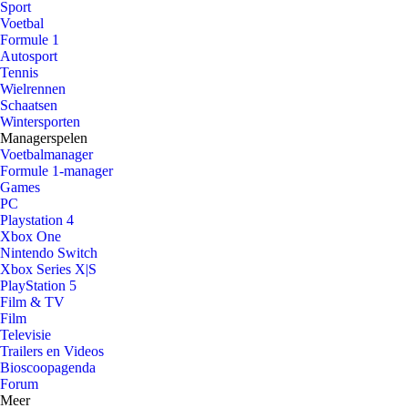
Sport
Voetbal
Formule 1
Autosport
Tennis
Wielrennen
Schaatsen
Wintersporten
Managerspelen
Voetbalmanager
Formule 1-manager
Games
PC
Playstation 4
Xbox One
Nintendo Switch
Xbox Series X|S
PlayStation 5
Film & TV
Film
Televisie
Trailers en Videos
Bioscoopagenda
Forum
Meer