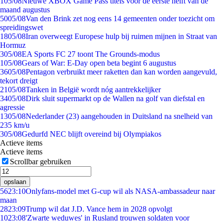
1
05/08
Nieuwe XBOX Game Pass titels voor de eerste helft van de
maand augustus
50
05/08
Van den Brink zet nog eens 14 gemeenten onder toezicht om
spreidingswet
18
05/08
Iran overweegt Europese hulp bij ruimen mijnen in Straat van
Hormuz
3
05/08
EA Sports FC 27 toont The Grounds-modus
1
05/08
Gears of War: E-Day open beta begint 6 augustus
36
05/08
Pentagon verbruikt meer raketten dan kan worden aangevuld,
tekort dreigt
21
05/08
Tanken in België wordt nóg aantrekkelijker
34
05/08
Dirk sluit supermarkt op de Wallen na golf van diefstal en
agressie
13
05/08
Nederlander (23) aangehouden in Duitsland na snelheid van
235 km/u
3
05/08
Gedurfd NEC blijft overeind bij Olympiakos
Actieve items
Actieve items
Scrollbar gebruiken
opslaan
56
23:10
Onlyfans-model met G-cup wil als NASA-ambassadeur naar
maan
28
23:09
Trump wil dat J.D. Vance hem in 2028 opvolgt
10
23:08
'Zwarte weduwes' in Rusland trouwen soldaten voor