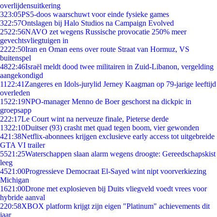
overlijdensuitkering
3
23:05
PS5-doos waarschuwt voor einde fysieke games
3
22:57
Ontslagen bij Halo Studios na Campaign Evolved
25
22:56
NAVO zet wegens Russische provocatie 250% meer
gevechtsvliegtuigen in
22
22:50
Iran en Oman eens over route Straat van Hormuz, VS
buitenspel
48
22:46
Israël meldt dood twee militairen in Zuid-Libanon, vergelding
aangekondigd
11
22:41
Zangeres en Idols-jurylid Jerney Kaagman op 79-jarige leeftijd
overleden
15
22:19
NPO-manager Menno de Boer geschorst na dickpic in
groepsapp
2
22:17
Le Court wint na nerveuze finale, Pieterse derde
13
22:10
Duitser (93) crasht met quad tegen boom, vier gewonden
4
21:38
Netflix-abonnees krijgen exclusieve early access tot uitgebreide
GTA VI trailer
55
21:25
Waterschappen slaan alarm wegens droogte: Gereedschapskist
leeg
45
21:00
Progressieve Democraat El-Sayed wint nipt voorverkiezing
Michigan
16
21:00
Drone met explosieven bij Duits vliegveld voedt vrees voor
hybride aanval
2
20:58
XBOX platform krijgt zijn eigen "Platinum" achievements dit
jaar