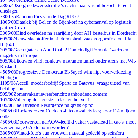
23
06:40
Zorgmedewerkster die 's nachts haar vriend bezocht terecht
ontslagen
33
00:35
Random Pics van de Dag #1977
18
05/08
Datalek bij Bol en de Bijenkorf na cyberaanval op logistiek
partner Ceva
33
05/08
Kind overleden na aanrijding door AH-bestelbus in Dordrecht
6
05/08
Nieuw slachtoffer in kindermisbruikzaak zorgprofessional Jan
B. (66)
3
05/08
Geen Qatar en Abu Dhabi? Dan eindigt Formule 1-seizoen
mogelijk in Europa
5
05/08
Litouwen vindt opnieuw migrantentunnel onder grens met Wit-
Rusland
45
05/08
Progressieve Democraat El-Sayed wint nipt voorverkiezing
Michigan
11
05/08
Accell, moederbedrijf Sparta en Batavus, vraagt uitstel van
betaling aan
5
05/08
Zomervakantieweerbericht: aanhoudend zomers
1
05/08
Vollering de sterkste na lastige heuvelrit
8
05/08
The Division Resurgence nu gratis op pc
36
05/08
Hackers roven Coldcard-bitcoinwallets leeg voor 114 miljoen
dollar
45
05/08
Doorwerken na AOW-leeftijd vaker vastgelegd in cao's, moet
werken na je 67e de norm worden?
38
05/08
Vinted-foto's van vrouwen massaal gedeeld op seksfora