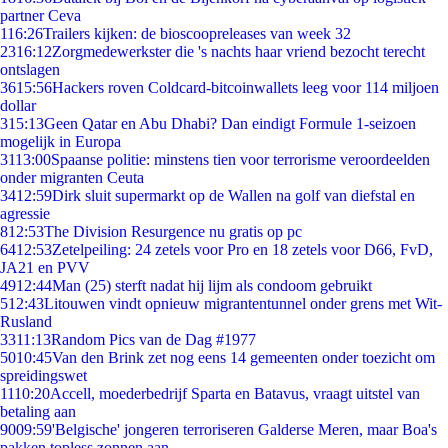
partner Ceva
1
16:26
Trailers kijken: de bioscoopreleases van week 32
23
16:12
Zorgmedewerkster die 's nachts haar vriend bezocht terecht
ontslagen
36
15:56
Hackers roven Coldcard-bitcoinwallets leeg voor 114 miljoen
dollar
3
15:13
Geen Qatar en Abu Dhabi? Dan eindigt Formule 1-seizoen
mogelijk in Europa
31
13:00
Spaanse politie: minstens tien voor terrorisme veroordeelden
onder migranten Ceuta
34
12:59
Dirk sluit supermarkt op de Wallen na golf van diefstal en
agressie
8
12:53
The Division Resurgence nu gratis op pc
64
12:53
Zetelpeiling: 24 zetels voor Pro en 18 zetels voor D66, FvD,
JA21 en PVV
49
12:44
Man (25) sterft nadat hij lijm als condoom gebruikt
5
12:43
Litouwen vindt opnieuw migrantentunnel onder grens met Wit-
Rusland
33
11:13
Random Pics van de Dag #1977
50
10:45
Van den Brink zet nog eens 14 gemeenten onder toezicht om
spreidingswet
11
10:20
Accell, moederbedrijf Sparta en Batavus, vraagt uitstel van
betaling aan
90
09:59
'Belgische' jongeren terroriseren Galderse Meren, maar Boa's
pakken topless zonnen aan