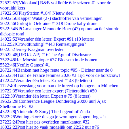
225
22:57
[Videoland] B&B vol liefde 6de seizoen #1 voor de
vooruitkijkers
179
22:56
[PlayStation #184] Nieuw deel
109
22:56
Kapper Walat (27) slachtoffer van vernielingen
50
22:56
Oorlog in Oekraïne #1318 Drone baby drone
95
22:54
NPO-manager Menno de Boer (47) op non-actief stuurde
dick-pic rond
140
22:52
Verander één letter: Expert #91 (10 letters)
11
22:52
[Crowdfunding] #443 Rentestijgingen?
60
22:52
Jerney Kaagman overleden
255
22:48
[UFO/UAP] #16 The Age of Disclosure
75
22:48
Het Moestuintopic #37 Bloesem in de bomen
55
22:46
[Netflix Games] #1
267
22:44
Banken met hoge rente topic #95 - Dichter naar de 0
235
22:44
Tour de France femmes 2026 #3 Tijd voor de borstcrawl
47
22:42
Verander één letter: Expert #143 (9 letters)
11
22:40
Levenslang voor man die inreed op betogers in München
197
22:35
Verander een letter expert (7lettereditie) #50
12
22:30
Verander één letter. Expert # 75 (8 letters)
195
22:29
[Conference League Donderdag 20:00 uur] Ajax -
Shelbourne FC #2
43
22:28
[Nintendo & Sony] The Legend of Zelda
38
22:28
Woningtekort: dus ga je woningen slopen, logisch
272
22:24
Post hier pas overleden muzikanten #32
180
22:22
Post hier zo vaak mogelijk om 22:22 uur #76