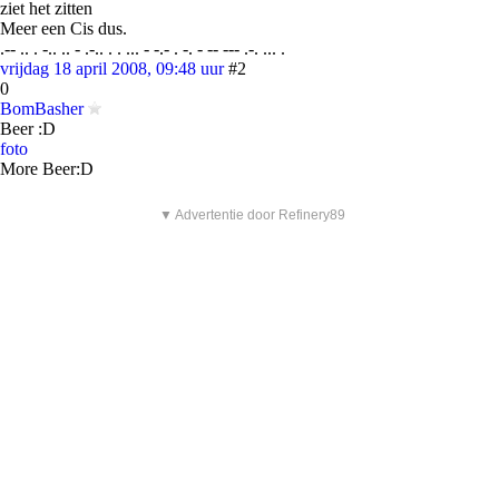
ziet het zitten
Meer een Cis dus.
.-- .. . -.. .. - .-.. . . ... - -.- . -. - -- --- .-. ... .
vrijdag 18 april 2008, 09:48 uur
#2
0
BomBasher
Beer :D
foto
More Beer:D
▼ Advertentie door Refinery89