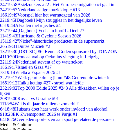
247
19:58
Asielzoekers #22 : Het Europese migratiepact gaat in
242
19:53
Nederlandstalige muziektopic #13
166
19:49
Voorspel hier het warmtegetal van 2026
22
19:45
[Dagboek] Mijn struggles in het dagelijks leven
65
19:44
Afvallen met injecties #4
257
19:44
[Dagboek] Veel aan hoofd - Deel 27
114
19:43
Hurricane & Cyclone Season 2026
151
19:42
"Niche"-historische producten in de supermarkt
265
19:31
Duitse Muziek #2
132
19:30
[DRT SC] #6: RendacGoden sponsored by TONZON
41
19:30
Droneaanval op Oekrains vliegtuig in Leipzig
221
19:24
Nederland stevent af op watertekort
186
19:17
Israel en Gaza #17
78
19:14
Vuelta a España 2026 #1
222
19:12
Welk geurtje draag jij nu #48 Geurend de winter in
165
19:12
Haiku ketting #27 - strooi wat liefde
232
19:02
Top 2000 Editie 2025 #243 Alle dikzakken willen op je
lijken
208
19:00
Russia vs Ukraine #91
11
18:54
Wat is dit jaar de ultieme zomerhit?
64
18:48
Huisarts doet haar werk onder invloed van alcohol
9
18:28
EK Zwemsporten 2026 te Parijs #1
64
18:26
Overleden sporters en aan sport gerelateerde personen
Media & Cultuur
Media & Cultuur