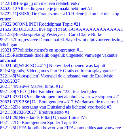
14
22:18
Hoe ga jij om met een relatiebreuk?
246
22:12
Afbeeldingen die je gemaakt hebt met AI
187
22:11
[SBS6] De Oranjezomer #10 Helene je kan het niet stop
ermee
179
22:06
[ONLINE] Roddelpraat Topic #21
216
22:05
[UEL/ECL live topic] #160 GOAAAAAAAAAAAAAL
5
21:58
[Boekbespreking] Yesteryear - Caro Claire Burke
99
21:57
Progressieve Democraat El-Sayed wint nipt voorverkiezing
Michigan
193
21:57
Politieke meme's en spotprenten #11
9
21:56
Rechtszaak dodelijk ongeluk uitgesteld vanwege vakantie
advocaat
129
21:50
[WLR SC #417] Nieuw deel openen was kaputt
8
21:45
[gratis] Videogames Part 9: Gratis en free-to-play games!
32
21:45
[Voorspellen] Voorspel de eindstand van de Eredivisie
2026/2027
20
21:44
Nieuwe Marvel films. #12
99
21:39
[NPO1] Het Familiediner #23 - te allen tijden
134
21:33
FOK!ers die stoppen met alcohol - waar we stoppen #21
208
21:32
[SBS6] De Bondgenoten #317 We dansen de macaroni
65
21:32
De neergang van Duitsland als lichtend voorbeeld #3
24
21:30
[2026/2027] Eredivisietoto #1
123
21:29
[Nederlands Elftal] Op naar Louis IV?
69
21:27
De Bondgenoten Spoiler Topic #3
83
21:25
UEFA kondigt boycot van FIFA-competities aan vanwege