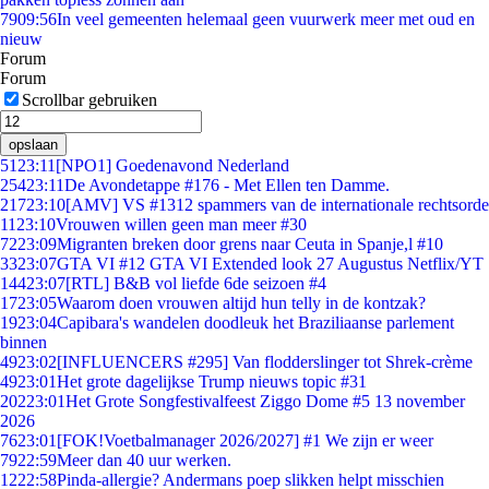
79
09:56
In veel gemeenten helemaal geen vuurwerk meer met oud en
nieuw
Forum
Forum
Scrollbar gebruiken
opslaan
51
23:11
[NPO1] Goedenavond Nederland
254
23:11
De Avondetappe #176 - Met Ellen ten Damme.
217
23:10
[AMV] VS #1312 spammers van de internationale rechtsorde
11
23:10
Vrouwen willen geen man meer #30
72
23:09
Migranten breken door grens naar Ceuta in Spanje,l #10
33
23:07
GTA VI #12 GTA VI Extended look 27 Augustus Netflix/YT
144
23:07
[RTL] B&B vol liefde 6de seizoen #4
17
23:05
Waarom doen vrouwen altijd hun telly in de kontzak?
19
23:04
Capibara's wandelen doodleuk het Braziliaanse parlement
binnen
49
23:02
[INFLUENCERS #295] Van flodderslinger tot Shrek-crème
49
23:01
Het grote dagelijkse Trump nieuws topic #31
202
23:01
Het Grote Songfestivalfeest Ziggo Dome #5 13 november
2026
76
23:01
[FOK!Voetbalmanager 2026/2027] #1 We zijn er weer
79
22:59
Meer dan 40 uur werken.
12
22:58
Pinda-allergie? Andermans poep slikken helpt misschien