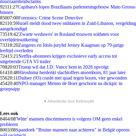
duurzaamheidsclaims
921
11:27
Capibara's lopen Braziliaans parlementsgebouw Mato Grosso
binnen
850
07:00
Forensics: Crime Scene Detective
821
10:59
Israël meldt dood twee militairen in Zuid-Libanon, vergelding
aangekondigd
735
19:42
'Zwarte weduwes' in Rusland trouwen soldaten voor
overlijdensuitkering
733
18:20
Zangeres en Idols-jurylid Jerney Kaagman op 79-jarige
leeftijd overleden
724
15:21
Netflix-abonnees krijgen exclusieve early access tot
uitgebreide GTA VI trailer
708
20:03
Trump wil dat J.D. Vance hem in 2028 opvolgt
614
10:48
Hiroshima herdenkt slachtoffers atoombom, 81 jaar later
556
20:11
Duitser (93) crasht met quad tegen boom, vier gewonden
454
20:40
NPO-manager Menno de Boer geschorst na dickpic in
groepsapp
▼ Advertentie door Refinery89
Lees ook
84
04/08
'Witte' mannen discrimineren is volgens OM geen enkel
probleem
80
03/08
Spandoek "Bruine mannen naar achteren" in België opeens
wèl racistisch