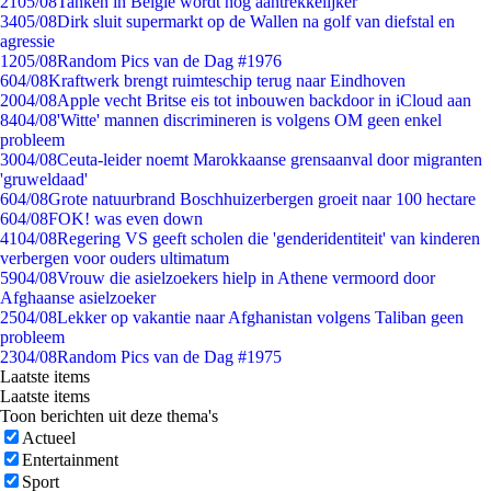
21
05/08
Tanken in België wordt nóg aantrekkelijker
34
05/08
Dirk sluit supermarkt op de Wallen na golf van diefstal en
agressie
12
05/08
Random Pics van de Dag #1976
6
04/08
Kraftwerk brengt ruimteschip terug naar Eindhoven
20
04/08
Apple vecht Britse eis tot inbouwen backdoor in iCloud aan
84
04/08
'Witte' mannen discrimineren is volgens OM geen enkel
probleem
30
04/08
Ceuta-leider noemt Marokkaanse grensaanval door migranten
'gruweldaad'
6
04/08
Grote natuurbrand Boschhuizerbergen groeit naar 100 hectare
6
04/08
FOK! was even down
41
04/08
Regering VS geeft scholen die 'genderidentiteit' van kinderen
verbergen voor ouders ultimatum
59
04/08
Vrouw die asielzoekers hielp in Athene vermoord door
Afghaanse asielzoeker
25
04/08
Lekker op vakantie naar Afghanistan volgens Taliban geen
probleem
23
04/08
Random Pics van de Dag #1975
Laatste items
Laatste items
Toon berichten uit deze thema's
Actueel
Entertainment
Sport