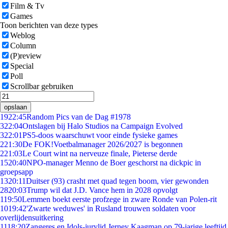
Film & Tv
Games
Toon berichten van deze types
Weblog
Column
(P)review
Special
Poll
Scrollbar gebruiken
opslaan
19
22:45
Random Pics van de Dag #1978
3
22:04
Ontslagen bij Halo Studios na Campaign Evolved
3
22:01
PS5-doos waarschuwt voor einde fysieke games
2
21:30
De FOK!Voetbalmanager 2026/2027 is begonnen
2
21:03
Le Court wint na nerveuze finale, Pieterse derde
15
20:40
NPO-manager Menno de Boer geschorst na dickpic in
groepsapp
13
20:11
Duitser (93) crasht met quad tegen boom, vier gewonden
28
20:03
Trump wil dat J.D. Vance hem in 2028 opvolgt
1
19:50
Lemmen boekt eerste profzege in zware Ronde van Polen-rit
10
19:42
'Zwarte weduwes' in Rusland trouwen soldaten voor
overlijdensuitkering
11
18:20
Zangeres en Idols-jurylid Jerney Kaagman op 79-jarige leeftijd