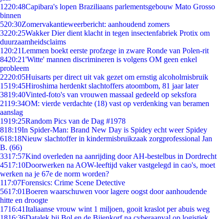
12
20:48
Capibara's lopen Braziliaans parlementsgebouw Mato Grosso
binnen
5
20:30
Zomervakantieweerbericht: aanhoudend zomers
32
20:25
Wakker Dier dient klacht in tegen insectenfabriek Protix om
duurzaamheidsclaims
1
20:21
Lemmen boekt eerste profzege in zware Ronde van Polen-rit
84
20:21
'Witte' mannen discrimineren is volgens OM geen enkel
probleem
22
20:05
Huisarts per direct uit vak gezet om ernstig alcoholmisbruik
15
19:45
Hiroshima herdenkt slachtoffers atoombom, 81 jaar later
38
19:40
Vinted-foto's van vrouwen massaal gedeeld op seksfora
21
19:34
OM: vierde verdachte (18) vast op verdenking van beramen
aanslag
19
19:25
Random Pics van de Dag #1978
8
18:19
In Spider-Man: Brand New Day is Spidey echt weer Spidey
6
18:18
Nieuw slachtoffer in kindermisbruikzaak zorgprofessional Jan
B. (66)
33
17:57
Kind overleden na aanrijding door AH-bestelbus in Dordrecht
45
17:10
Doorwerken na AOW-leeftijd vaker vastgelegd in cao's, moet
werken na je 67e de norm worden?
1
17:07
Forensics: Crime Scene Detective
56
17:01
Boeren waarschuwen voor lagere oogst door aanhoudende
hitte en droogte
17
16:41
Italiaanse vrouw wint 1 miljoen, gooit kraslot per abuis weg
18
16:36
Datalek bij Bol en de Bijenkorf na cyberaanval op logistiek