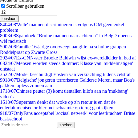
Scrollbar gebruiken
opslaan
84
04/08
'Witte' mannen discrimineren is volgens OM geen enkel
probleem
80
03/08
Spandoek "Bruine mannen naar achteren" in België opeens
wèl racistisch
59
02/08
Familie 16-jarige overweegt aangifte na schuine grappen
Roddelpraat op Zwarte Cross
29
24/07
Ex-CNN-ster Brooke Baldwin wijst ex-wereldleider in bed af
68
24/07
Mensen worden steeds dommer: Klasse van 'middelmatigen'
ontstaat
35
22/07
Model beschuldigt Epstein van verkrachting tijdens celstraf
90
18/07
'Belgische' jongeren terroriseren Galderse Meren, maar Boa's
pakken topless zonnen aan
17
18/07
Chinese peuter (3) komt tientallen kilo's aan na 'mukbang'
video's
16
18/07
Superman denkt dat woke op z'n retour is en dat de
entertainmentsector hier met schaamte op terug gaat kijken
9
18/07
OnlyFans acceptabel 'sociaal netwerk' voor leerkrachten Britse
basisschool