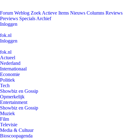
Forum
Weblog
Zoek
Actieve Items
Nieuws
Columns
Reviews
Previews
Specials
Archief
Inloggen
fok.nl
Inloggen
fok.nl
Actueel
Nederland
Internationaal
Economie
Politiek
Tech
Showbiz en Gossip
Opmerkelijk
Entertainment
Showbiz en Gossip
Muziek
Film
Televisie
Media & Cultuur
Bioscoopagenda