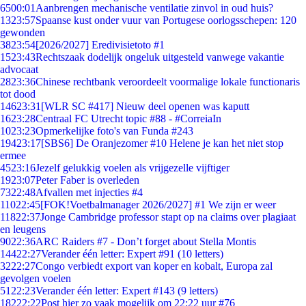
65
00:01
Aanbrengen mechanische ventilatie zinvol in oud huis?
13
23:57
Spaanse kust onder vuur van Portugese oorlogsschepen: 120
gewonden
38
23:54
[2026/2027] Eredivisietoto #1
15
23:43
Rechtszaak dodelijk ongeluk uitgesteld vanwege vakantie
advocaat
28
23:36
Chinese rechtbank veroordeelt voormalige lokale functionaris
tot dood
146
23:31
[WLR SC #417] Nieuw deel openen was kaputt
16
23:28
Centraal FC Utrecht topic #88 - #CorreiaIn
10
23:23
Opmerkelijke foto's van Funda #243
194
23:17
[SBS6] De Oranjezomer #10 Helene je kan het niet stop
ermee
45
23:16
Jezelf gelukkig voelen als vrijgezelle vijftiger
19
23:07
Peter Faber is overleden
73
22:48
Afvallen met injecties #4
110
22:45
[FOK!Voetbalmanager 2026/2027] #1 We zijn er weer
118
22:37
Jonge Cambridge professor stapt op na claims over plagiaat
en leugens
90
22:36
ARC Raiders #7 - Don’t forget about Stella Montis
144
22:27
Verander één letter: Expert #91 (10 letters)
32
22:27
Congo verbiedt export van koper en kobalt, Europa zal
gevolgen voelen
51
22:23
Verander één letter: Expert #143 (9 letters)
182
22:22
Post hier zo vaak mogelijk om 22:22 uur #76