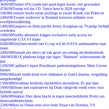
36
06/08
Duitser (93) crasht met quad tegen boom, vier gewonden
47
06/08
Trump wil dat J.D. Vance hem in 2028 opvolgt
1
06/08
Lemmen boekt eerste profzege in zware Ronde van Polen-rit
24
06/08
'Zwarte weduwes' in Rusland trouwen soldaten voor
overlijdensuitkering
14
06/08
Zangeres en Idols-jurylid Jerney Kaagman op 79-jarige leeftijd
overleden
10
06/08
Netflix-abonnees krijgen exclusieve early access tot
uitgebreide GTA VI trailer
65
06/08
Onlyfans-model met G-cup wil als NASA-ambassadeur naar
maan
24
06/08
Huisarts per direct uit vak gezet om ernstig alcoholmisbruik
3
06/08
XBOX platform krijgt zijn eigen "Platinum" achievements dit
jaar
12
06/08
Capibara's lopen Braziliaans parlementsgebouw Mato Grosso
binnen
69
06/08
Israël meldt dood twee militairen in Zuid-Libanon, vergelding
aangekondigd
15
06/08
Hiroshima herdenkt slachtoffers atoombom, 81 jaar later
19
06/08
Drone met explosieven bij Duits vliegveld voedt vrees voor
hybride aanval
34
06/08
Wakker Dier dient klacht in tegen insectenfabriek Protix om
duurzaamheidsclaims
22
06/08
Iran en Oman eens over route Straat van Hormuz, VS