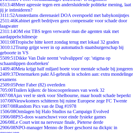
65
13:48
Meer agressie tegen een andersluidende politieke mening, laat
jij je intimideren?
31
11:52
Amsterdams dierenasiel DOA overspoeld met babykonijntjes
25
11:46
Kabinet geeft bedrijven geen compensatie voor schade door
laagwater
23
11:14
OM eist TBS tegen verwarde man die agenten stak met
aardappelschilmesje
30
11:08
Tropische hitte keert zondag terug met lokaal 32 graden
30
10:12
Trump grijpt weer in op automatisch staatsburgerschap bij
geboorte in VS
55
09:51
Dikke Van Dale neemt 'vulvalippen' op: 'stigma op
schaamlippen doorbreken'
14
09:40
Meta krijgt half miljard boete voor mentale schade bij jongeren
24
09:37
Denemarken pakt AI-gebruik in scholen aan: extra mondelinge
examens
25
09:05
Peter Faber (82) overleden
7
05:00
Trailers kijken: de bioscoopreleases van week 32
0
07/08
Ajax veel te sterk voor Shelbourne, maar houdt schade beperkt
1
07/08
Nieuwkomers schitteren bij ruime Europese zege FC Twente
19
07/08
Random Pics van de Dag #1978
15
06/08
Ontslagen bij Halo Studios na Campaign Evolved
19
06/08
PS5-doos waarschuwt voor einde fysieke games
2
06/08
Le Court wint na nerveuze finale, Pieterse derde
29
06/08
NPO-manager Menno de Boer geschorst na dickpic in
groepsapp