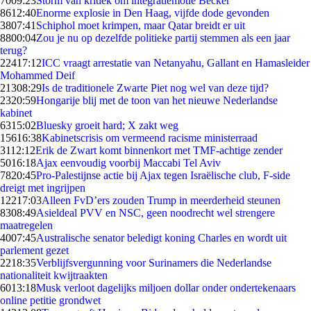
70
09:23
Storm van kritiek om integratiemotie Becker
86
12:40
Enorme explosie in Den Haag, vijfde dode gevonden
38
07:41
Schiphol moet krimpen, maar Qatar breidt er uit
88
00:04
Zou je nu op dezelfde politieke partij stemmen als een jaar
terug?
224
17:12
ICC vraagt arrestatie van Netanyahu, Gallant en Hamasleider
Mohammed Deif
213
08:29
Is de traditionele Zwarte Piet nog wel van deze tijd?
23
20:59
Hongarije blij met de toon van het nieuwe Nederlandse
kabinet
63
15:02
Bluesky groeit hard; X zakt weg
156
16:38
Kabinetscrisis om vermeend racisme ministerraad
31
12:12
Erik de Zwart komt binnenkort met TMF-achtige zender
50
16:18
Ajax eenvoudig voorbij Maccabi Tel Aviv
78
20:45
Pro-Palestijnse actie bij Ajax tegen Israëlische club, F-side
dreigt met ingrijpen
122
17:03
Alleen FvD’ers zouden Trump in meerderheid steunen
83
08:49
Asieldeal PVV en NSC, geen noodrecht wel strengere
maatregelen
40
07:45
Australische senator beledigt koning Charles en wordt uit
parlement gezet
22
18:35
Verblijfsvergunning voor Surinamers die Nederlandse
nationaliteit kwijtraakten
60
13:18
Musk verloot dagelijks miljoen dollar onder ondertekenaars
online petitie grondwet