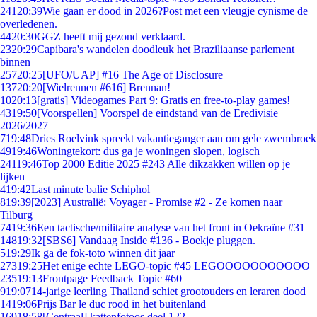
241
20:39
Wie gaan er dood in 2026?Post met een vleugje cynisme de
overledenen.
44
20:30
GGZ heeft mij gezond verklaard.
23
20:29
Capibara's wandelen doodleuk het Braziliaanse parlement
binnen
257
20:25
[UFO/UAP] #16 The Age of Disclosure
137
20:20
[Wielrennen #616] Brennan!
10
20:13
[gratis] Videogames Part 9: Gratis en free-to-play games!
43
19:50
[Voorspellen] Voorspel de eindstand van de Eredivisie
2026/2027
7
19:48
Dries Roelvink spreekt vakantieganger aan om gele zwembroek
49
19:46
Woningtekort: dus ga je woningen slopen, logisch
241
19:46
Top 2000 Editie 2025 #243 Alle dikzakken willen op je
lijken
4
19:42
Last minute balie Schiphol
8
19:39
[2023] Australië: Voyager - Promise #2 - Ze komen naar
Tilburg
74
19:36
Een tactische/militaire analyse van het front in Oekraïne #31
148
19:32
[SBS6] Vandaag Inside #136 - Boekje pluggen.
5
19:29
Ik ga de fok-toto winnen dit jaar
273
19:25
Het enige echte LEGO-topic #45 LEGOOOOOOOOOOO
235
19:13
Frontpage Feedback Topic #60
9
19:07
14-jarige leerling Thailand schiet grootouders en leraren dood
14
19:06
Prijs Bar le duc rood in het buitenland
169
18:58
[Centraal] kattenfotoos deel 122