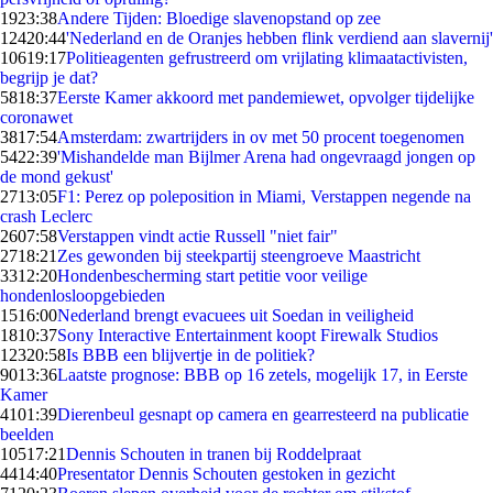
19
23:38
Andere Tijden: Bloedige slavenopstand op zee
124
20:44
'Nederland en de Oranjes hebben flink verdiend aan slavernij'
106
19:17
Politieagenten gefrustreerd om vrijlating klimaatactivisten,
begrijp je dat?
58
18:37
Eerste Kamer akkoord met pandemiewet, opvolger tijdelijke
coronawet
38
17:54
Amsterdam: zwartrijders in ov met 50 procent toegenomen
54
22:39
'Mishandelde man Bijlmer Arena had ongevraagd jongen op
de mond gekust'
27
13:05
F1: Perez op poleposition in Miami, Verstappen negende na
crash Leclerc
26
07:58
Verstappen vindt actie Russell "niet fair"
27
18:21
Zes gewonden bij steekpartij steengroeve Maastricht
33
12:20
Hondenbescherming start petitie voor veilige
hondenlosloopgebieden
15
16:00
Nederland brengt evacuees uit Soedan in veiligheid
18
10:37
Sony Interactive Entertainment koopt Firewalk Studios
123
20:58
Is BBB een blijvertje in de politiek?
90
13:36
Laatste prognose: BBB op 16 zetels, mogelijk 17, in Eerste
Kamer
41
01:39
Dierenbeul gesnapt op camera en gearresteerd na publicatie
beelden
105
17:21
Dennis Schouten in tranen bij Roddelpraat
44
14:40
Presentator Dennis Schouten gestoken in gezicht