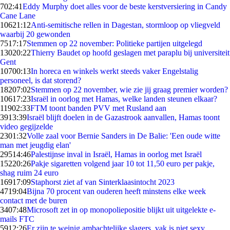
7
02:41
Eddy Murphy doet alles voor de beste kerstversiering in Candy
Cane Lane
106
21:12
Anti-semitische rellen in Dagestan, stormloop op vliegveld
waarbij 20 gewonden
75
17:17
Stemmen op 22 november: Politieke partijen uitgelegd
130
20:22
Thierry Baudet op hoofd geslagen met paraplu bij universiteit
Gent
107
00:13
In horeca en winkels werkt steeds vaker Engelstalig
personeel, is dat storend?
182
07:02
Stemmen op 22 november, wie zie jij graag premier worden?
106
17:23
Israël in oorlog met Hamas, welke landen steunen elkaar?
119
02:33
FTM toont banden PVV met Rusland aan
39
13:39
Israël blijft doelen in de Gazastrook aanvallen, Hamas toont
video gegijzelde
23
01:32
Volle zaal voor Bernie Sanders in De Balie: 'Een oude witte
man met jeugdig elan'
295
14:46
Palestijnse inval in Israël, Hamas in oorlog met Israël
152
20:26
Pakje sigaretten volgend jaar 10 tot 11,50 euro per pakje,
shag ruim 24 euro
169
17:09
Staphorst ziet af van Sinterklaasintocht 2023
47
19:04
Bijna 70 procent van ouderen heeft minstens elke week
contact met de buren
34
07:48
Microsoft zet in op monopoliepositie blijkt uit uitgelekte e-
mails FTC
59
12:26
Er zijn te weinig ambachtelijke slagers, vak is niet sexy