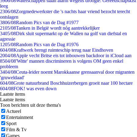
59
06/08
Waterschappen slaan alarm wegens droogte: Gereedschapskist
leeg
23
06/08
Zorgmedewerkster die 's nachts haar vriend bezocht terecht
ontslagen
38
06/08
Random Pics van de Dag #1977
21
05/08
Tanken in België wordt nóg aantrekkelijker
34
05/08
Dirk sluit supermarkt op de Wallen na golf van diefstal en
agressie
12
05/08
Random Pics van de Dag #1976
6
04/08
Kraftwerk brengt ruimteschip terug naar Eindhoven
20
04/08
Apple vecht Britse eis tot inbouwen backdoor in iCloud aan
85
04/08
'Witte' mannen discrimineren is volgens OM geen enkel
probleem
34
04/08
Ceuta-leider noemt Marokkaanse grensaanval door migranten
'gruweldaad'
6
04/08
Grote natuurbrand Boschhuizerbergen groeit naar 100 hectare
6
04/08
FOK! was even down
Laatste items
Laatste items
Toon berichten uit deze thema's
Actueel
Entertainment
Sport
Film & Tv
Games