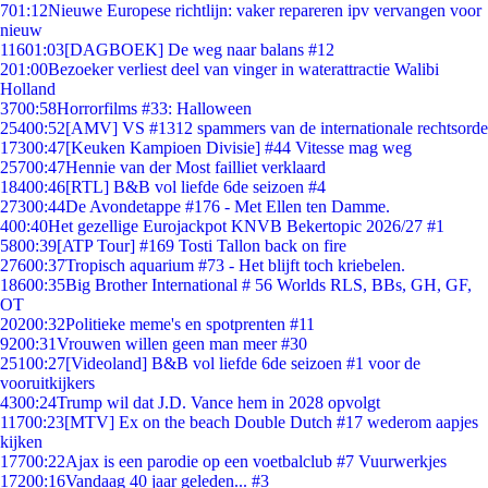
7
01:12
Nieuwe Europese richtlijn: vaker repareren ipv vervangen voor
nieuw
116
01:03
[DAGBOEK] De weg naar balans #12
2
01:00
Bezoeker verliest deel van vinger in waterattractie Walibi
Holland
37
00:58
Horrorfilms #33: Halloween
254
00:52
[AMV] VS #1312 spammers van de internationale rechtsorde
173
00:47
[Keuken Kampioen Divisie] #44 Vitesse mag weg
257
00:47
Hennie van der Most failliet verklaard
184
00:46
[RTL] B&B vol liefde 6de seizoen #4
273
00:44
De Avondetappe #176 - Met Ellen ten Damme.
4
00:40
Het gezellige Eurojackpot KNVB Bekertopic 2026/27 #1
58
00:39
[ATP Tour] #169 Tosti Tallon back on fire
276
00:37
Tropisch aquarium #73 - Het blijft toch kriebelen.
186
00:35
Big Brother International # 56 Worlds RLS, BBs, GH, GF,
OT
202
00:32
Politieke meme's en spotprenten #11
92
00:31
Vrouwen willen geen man meer #30
251
00:27
[Videoland] B&B vol liefde 6de seizoen #1 voor de
vooruitkijkers
43
00:24
Trump wil dat J.D. Vance hem in 2028 opvolgt
117
00:23
[MTV] Ex on the beach Double Dutch #17 wederom aapjes
kijken
177
00:22
Ajax is een parodie op een voetbalclub #7 Vuurwerkjes
172
00:16
Vandaag 40 jaar geleden... #3