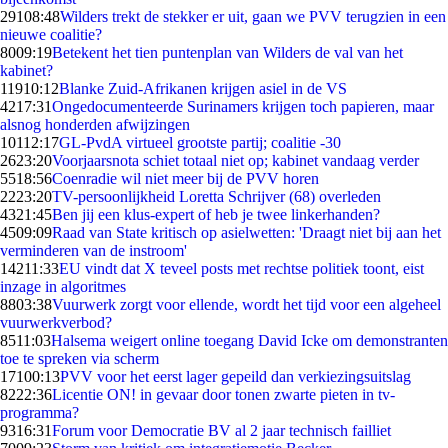
291
08:48
Wilders trekt de stekker er uit, gaan we PVV terugzien in een
nieuwe coalitie?
80
09:19
Betekent het tien puntenplan van Wilders de val van het
kabinet?
119
10:12
Blanke Zuid-Afrikanen krijgen asiel in de VS
42
17:31
Ongedocumenteerde Surinamers krijgen toch papieren, maar
alsnog honderden afwijzingen
101
12:17
GL-PvdA virtueel grootste partij; coalitie -30
26
23:20
Voorjaarsnota schiet totaal niet op; kabinet vandaag verder
55
18:56
Coenradie wil niet meer bij de PVV horen
22
23:20
TV-persoonlijkheid Loretta Schrijver (68) overleden
43
21:45
Ben jij een klus-expert of heb je twee linkerhanden?
45
09:09
Raad van State kritisch op asielwetten: 'Draagt niet bij aan het
verminderen van de instroom'
142
11:33
EU vindt dat X teveel posts met rechtse politiek toont, eist
inzage in algoritmes
88
03:38
Vuurwerk zorgt voor ellende, wordt het tijd voor een algeheel
vuurwerkverbod?
85
11:03
Halsema weigert online toegang David Icke om demonstranten
toe te spreken via scherm
171
00:13
PVV voor het eerst lager gepeild dan verkiezingsuitslag
82
22:36
Licentie ON! in gevaar door tonen zwarte pieten in tv-
programma?
93
16:31
Forum voor Democratie BV al 2 jaar technisch failliet