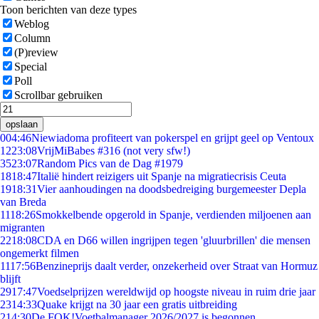
Toon berichten van deze types
Weblog
Column
(P)review
Special
Poll
Scrollbar gebruiken
opslaan
0
04:46
Niewiadoma profiteert van pokerspel en grijpt geel op Ventoux
12
23:08
VrijMiBabes #316 (not very sfw!)
35
23:07
Random Pics van de Dag #1979
18
18:47
Italië hindert reizigers uit Spanje na migratiecrisis Ceuta
19
18:31
Vier aanhoudingen na doodsbedreiging burgemeester Depla
van Breda
11
18:26
Smokkelbende opgerold in Spanje, verdienden miljoenen aan
migranten
22
18:08
CDA en D66 willen ingrijpen tegen 'gluurbrillen' die mensen
ongemerkt filmen
11
17:56
Benzineprijs daalt verder, onzekerheid over Straat van Hormuz
blijft
29
17:47
Voedselprijzen wereldwijd op hoogste niveau in ruim drie jaar
23
14:33
Quake krijgt na 30 jaar een gratis uitbreiding
2
14:30
De FOK!Voetbalmanager 2026/2027 is begonnen