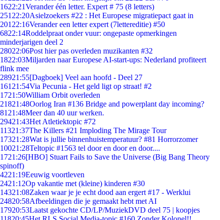
16
22:21
Verander één letter. Expert # 75 (8 letters)
251
22:20
Asielzoekers #22 : Het Europese migratiepact gaat in
201
22:16
Verander een letter expert (7lettereditie) #50
68
22:14
Roddelpraat onder vuur: ongepaste opmerkingen
minderjarigen deel 2
280
22:06
Post hier pas overleden muzikanten #32
18
22:03
Miljarden naar Europese AI-start-ups: Nederland profiteert
flink mee
289
21:55
[Dagboek] Veel aan hoofd - Deel 27
161
21:54
Via Pecunia - Het geld ligt op straat! #2
17
21:50
William Orbit overleden
218
21:48
Oorlog Iran #136 Bridge and powerplant day incoming?
81
21:48
Meer dan 40 uur werken.
294
21:43
Het Atletiektopic #72
113
21:37
The Killers #21 Imploding The Mirage Tour
173
21:28
Wat is jullie binnenhuistemperatuur? #81 Horrorzomer
100
21:28
Teltopic #1563 tel door en door en door....
17
21:26
[HBO] Stuart Fails to Save the Universe (Big Bang Theory
spinoff)
42
21:19
Eeuwig voortleven
24
21:12
Op vakantie met (kleine) kinderen #30
143
21:08
Zaken waar je je echt dood aan ergert #17 - Werklui
248
20:58
Afbeeldingen die je gemaakt hebt met AI
179
20:53
Laatst gekochte CD/LP/MuziekDVD deel 75 | koopjes
118
20:45
Het RLS Social Media-topic #160 Zonder Kolonel!!