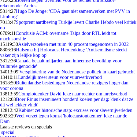
71
20:23
Boeren slepen overheid voor de rechter om stikstof-
rekenmodel Aerius
58
14:27
Hugo De Jonge: 'CDA gaat niet samenwerken met PVV in
Limburg'
70
13:47
Spotprent aardbeving Turkije levert Charlie Hebdo veel kritiek
op
67
09:11
Conclusie ACM: overname Talpa door RTL leidt tot
machtspositie
151
19:30
Asielverzoeken met ruim 40 procent toegenomen in 2022
88
06:16
Halsema bij Holocaust Herdenking: 'Antisemitisme steekt
vaker zijn lelijke kop op'
38
12:36
Canada betaalt miljarden aan inheemse bevolking voor
'culturele genocide'
140
13:09
'Versplintering van de Nederlandse politiek in kaart gebracht'
134
10:11
Landelijk meer steun voor vuurwerkverbod
16
18:59
Buitenlandse bestedingen Nederlandse reizigers hoger dan
voor corona
138
13:59
Complotdenker David Icke naar rechter om inreisverbod
12
12:03
Boer Rinus insemineert honderd koeien per dag: 'denk dat ze
dit wel lekker vindt'
128
12:42
Kabinet zet historische stap: excuses voor slavernijverleden
90
23:29
Veel verzet tegen komst 'holocaustontkenner' Icke naar de
Dam
Laatste reviews en specials
special