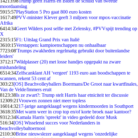
142
13:08
Trump geeft Harris en Biden de schuld van tweede
moordaanslag
59
15:57
PlayStation 5 Pro gaat 800 euro kosten
16
17:49
PVV-minister Klever geeft 3 miljoen voor mpox-vaccinatie
Afrika
64
14:34
Geert Wilders post selfie met Zelensky, #PVVspijt trending op
X
23
15:15
F1: Uitslag Grand Prix van Italië
36
10:15
Verstappen: kampioenschappen nu onhaalbaar
77
23:08
'Trumps zwakheden regelmatig gebruikt door buitenlandse
leiders'
37
12:17
Wildplasser (20) met losse handjes opgepakt na zware
mishandeling
65
14:34
Zelfscanklant AH 'vergeet' 1193 euro aan boodschappen te
scannen, rekent 53 cent af
3
03:23
[OS] Beachvolleyballers Boermans/De Groot naar kwartfinales,
Van de Velde/Immers eruit
81
23:38
Is ze zwart?: Trump stelt Harris haar etniciteit ter discussie
123
09:21
Vrouwen zonnen niet meer topless
160
14:32
17-jarige aangeklaagd wegens kindermoorden in Southport
36
18:35
Met warm weer in crop top en/of korte broek naar kantoor?
93
12:34
Kamala Harris 'spreekt' in video gedeeld door Musk
5
16:34
[OS] Wisselend succes voor Nederlanders in
beachvolleybaltoernooi
21
10:30
Britse nieuwslezer aangeklaagd wegens 'onzedelijke