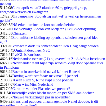
genoeg
51
12:08
Coronaprik vanaf 2 oktober: 60 +, griepprikgroep,
zorgmedewerkers en zwangeren
124
22:50
Is campagne 'Stop als zij niet wil' te veel op heteromannen
gericht?
29
09:58
NS erkent: treinen te kort ondanks belofte
55
16:40
OM vervolgt Gideon van Meijeren (FvD) voor opruiing
34
12:38
Chinezen
70
12:45
Zou uniforme kleding op openbare scholen een goed idee
zijn?
39
21:40
Verdachte dodelijk schietincident Den Haag aangehouden
194
15:45
Omtzigt doet mee: NSC
76
16:51
PvdGL is kansloos
46
23:16
Nederlandse toeriste (21) bij overval in Zuid-Afrika beschoten
68
22:02
Nederlander raakt bijna zijn scrotum kwijt door Spaanse stier
in Pamplona
96
13:24
Boeren in onzekerheid na val kabinet Rutte 4
44
13:14
Doxing wordt strafbaar: maximaal 2 jaar cel
210
00:27
Geen Rutte 5, Rutte stapt uit de politiek
215
17:07
Man wint Miss Nederland
67
17:05
Caroline van der Plas nieuwe premier?
8
11:54
Oostenrijk: vader biecht moord op per SMS aan dochter
50
19:57
Nieuwe verkiezingen pas in november
64
09:32
Frans blad publiceert naam agent die Nahel doodde, is dit
persvrijheid of opruiing?