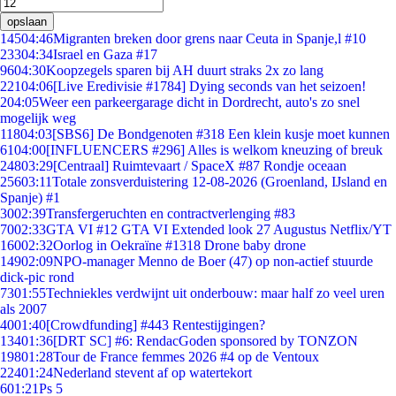
opslaan
145
04:46
Migranten breken door grens naar Ceuta in Spanje,l #10
233
04:34
Israel en Gaza #17
96
04:30
Koopzegels sparen bij AH duurt straks 2x zo lang
221
04:06
[Live Eredivisie #1784] Dying seconds van het seizoen!
2
04:05
Weer een parkeergarage dicht in Dordrecht, auto's zo snel
mogelijk weg
118
04:03
[SBS6] De Bondgenoten #318 Een klein kusje moet kunnen
61
04:00
[INFLUENCERS #296] Alles is welkom kneuzing of breuk
248
03:29
[Centraal] Ruimtevaart / SpaceX #87 Rondje oceaan
256
03:11
Totale zonsverduistering 12-08-2026 (Groenland, IJsland en
Spanje) #1
30
02:39
Transfergeruchten en contractverlenging #83
70
02:33
GTA VI #12 GTA VI Extended look 27 Augustus Netflix/YT
160
02:32
Oorlog in Oekraïne #1318 Drone baby drone
149
02:09
NPO-manager Menno de Boer (47) op non-actief stuurde
dick-pic rond
73
01:55
Techniekles verdwijnt uit onderbouw: maar half zo veel uren
als 2007
40
01:40
[Crowdfunding] #443 Rentestijgingen?
134
01:36
[DRT SC] #6: RendacGoden sponsored by TONZON
198
01:28
Tour de France femmes 2026 #4 op de Ventoux
224
01:24
Nederland stevent af op watertekort
6
01:21
Ps 5