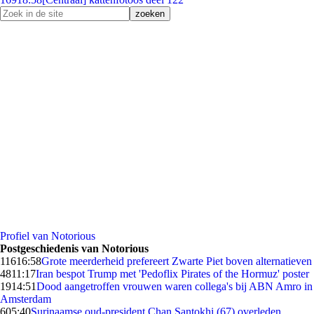
Profiel van Notorious
Postgeschiedenis van Notorious
116
16:58
Grote meerderheid prefereert Zwarte Piet boven alternatieven
48
11:17
Iran bespot Trump met 'Pedoflix Pirates of the Hormuz' poster
19
14:51
Dood aangetroffen vrouwen waren collega's bij ABN Amro in
Amsterdam
6
05:40
Surinaamse oud-president Chan Santokhi (67) overleden