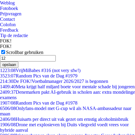
Weblog
Fotoboek
Prijsvragen
Contact
Colofon
Feedback
Tip de redactie
FOK!
FOK!
Scrollbar gebruiken
opslaan
12
23:08
VrijMiBabes #316 (not very sfw!)
35
23:07
Random Pics van de Dag #1979
2
14:30
De FOK!Voetbalmanager 2026/2027 is begonnen
14
09:40
Meta krijgt half miljard boete voor mentale schade bij jongeren
24
09:37
Denemarken pakt AI-gebruik in scholen aan: extra mondelinge
examens
19
07/08
Random Pics van de Dag #1978
65
06/08
Onlyfans-model met G-cup wil als NASA-ambassadeur naar
maan
24
06/08
Huisarts per direct uit vak gezet om ernstig alcoholmisbruik
19
06/08
Drone met explosieven bij Duits vliegveld voedt vrees voor
hybride aanval