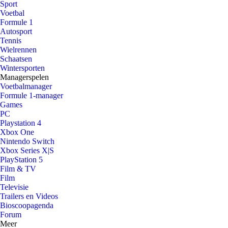
Sport
Voetbal
Formule 1
Autosport
Tennis
Wielrennen
Schaatsen
Wintersporten
Managerspelen
Voetbalmanager
Formule 1-manager
Games
PC
Playstation 4
Xbox One
Nintendo Switch
Xbox Series X|S
PlayStation 5
Film & TV
Film
Televisie
Trailers en Videos
Bioscoopagenda
Forum
Meer