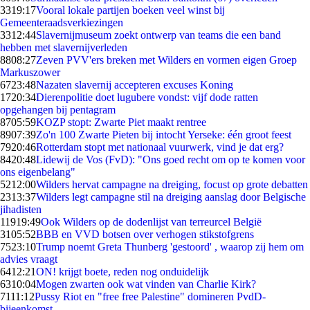
33
19:17
Vooral lokale partijen boeken veel winst bij
Gemeenteraadsverkiezingen
33
12:44
Slavernijmuseum zoekt ontwerp van teams die een band
hebben met slavernijverleden
88
08:27
Zeven PVV'ers breken met Wilders en vormen eigen Groep
Markuszower
67
23:48
Nazaten slavernij accepteren excuses Koning
17
20:34
Dierenpolitie doet lugubere vondst: vijf dode ratten
opgehangen bij pentagram
87
05:59
KOZP stopt: Zwarte Piet maakt rentree
89
07:39
Zo'n 100 Zwarte Pieten bij intocht Yerseke: één groot feest
79
20:46
Rotterdam stopt met nationaal vuurwerk, vind je dat erg?
84
20:48
Lidewij de Vos (FvD): "Ons goed recht om op te komen voor
ons eigenbelang"
52
12:00
Wilders hervat campagne na dreiging, focust op grote debatten
23
13:37
Wilders legt campagne stil na dreiging aanslag door Belgische
jihadisten
119
19:49
Ook Wilders op de dodenlijst van terreurcel België
31
05:52
BBB en VVD botsen over verhogen stikstofgrens
75
23:10
Trump noemt Greta Thunberg 'gestoord' , waarop zij hem om
advies vraagt
64
12:21
ON! krijgt boete, reden nog onduidelijk
63
10:04
Mogen zwarten ook wat vinden van Charlie Kirk?
71
11:12
Pussy Riot en "free free Palestine" domineren PvdD-
bijeenkomst