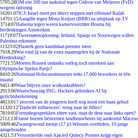
57
05:28
OM eist 200 uur taakstraf tegen Gideon van Meijeren (FvD)
wegens opruiing
162
01:07
ICJ: Israel moet per direct stoppen met offensief Rafah
147
01:15
Aangifte tegen Mona Keijzer (BBB) na uitspraak op TV
37
14:07
Halsema tegen weren kamervoorzitter Bosma bij
herdenkingen Amsterdam
117
19:07
Tweestatenoplossing: Ierland, Spanje en Noorwegen willen
Palestina erkennen
113
23:02
Plasterk geen kandidaat-premier meer
79
18:29
Wat vind jij van de extra maatregelen bij de Nationale
Herdenking?
77
21:55
Moeten Russen ondanks oorlog toch meedoen aan
Olympische Spelen Parijs?
84
10:26
Nationaal Holocaustmuseum trekt 17.000 bezoekers in één
maand
94
11:49
Waar blijven onze wolkenkrabbers?
29
13:06
Waarschuwing ING; Hackers gebruiken AI bij
gezichtsherkenning
48
13:01
7 procent van de jongeren heeft nog nooit een baan gehad
113
20:12
'Tradwife influencers': terug naar de fifties?
78
19:05
Formatiegesprekken zitten vast, staat de deur naar links open?
21
12:13
Franse boeren bestormen landbouwbeurs bij aankomst Macron
50
09:46
Zwaargewond meisje (17 jr) Winsum overleden, 19 jarige
aangehouden
43
21:53
'Veroordeelde oud-Ajacied Quincy Promes krijgt eigen