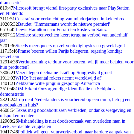
dramaserie'
8
19:47
Microsoft brengt viertal first-party exclusives naar PlayStation
en Nintendo
31
11:51
Celstraf voor verkrachting van minderjarigen in kelderbox
102
05:32
Baudet: 'Timmermans wordt de nieuwe premier!'
65
16:45
Lewis Hamilton naar Ferrari ten koste van Sainz
86
07:12
Mexico: stierenvechten keert terug na verbod van anderhalf
jaar
52
01:36
Steeds meer queers op zelfverdedigingsles na geweldsgolf
117
15:46
Franse boeren willen Parijs belegeren, regering kondigt
verzet aan
129
14:36
Verduurzaming te duur voor boeren, wil jij meer betalen voor
hun producten?
78
06:21
Verzet tegen deelname Israël op Songfestival groeit
19
11:03
WHO: 'het aantal rokers neemt wereldwijd af'
14
01:21
Zeldzame witte pinguin gespot op Antarctica
25
10:48
OM Erkent Onzorgvuldige Identificatie na Schiphol-
demonstratie
58
21:24
1 op de 4 Nederlanders is voorbereid op een ramp, heb jij een
noodpakket in huis?
46
08:54
Texas mag noodabortussen verbieden, ondanks wetgeving en
uitspraken rechters
129
08:26
Mishandeling is niet doodsoorzaak van overleden man in
Leek, verdachte vrijgelaten
104
17:46
Politiek wil geen vuurwerkverbod maar hardere aanpak van