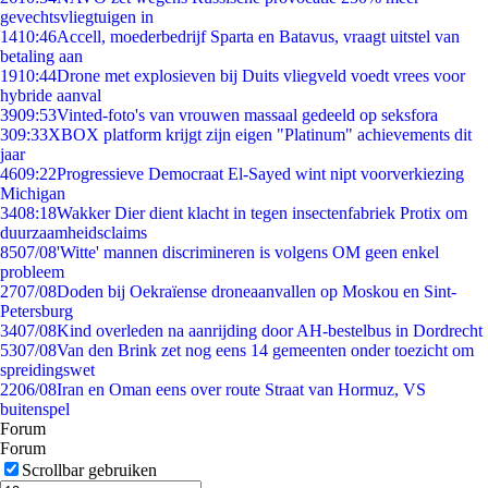
gevechtsvliegtuigen in
14
10:46
Accell, moederbedrijf Sparta en Batavus, vraagt uitstel van
betaling aan
19
10:44
Drone met explosieven bij Duits vliegveld voedt vrees voor
hybride aanval
39
09:53
Vinted-foto's van vrouwen massaal gedeeld op seksfora
3
09:33
XBOX platform krijgt zijn eigen "Platinum" achievements dit
jaar
46
09:22
Progressieve Democraat El-Sayed wint nipt voorverkiezing
Michigan
34
08:18
Wakker Dier dient klacht in tegen insectenfabriek Protix om
duurzaamheidsclaims
85
07/08
'Witte' mannen discrimineren is volgens OM geen enkel
probleem
27
07/08
Doden bij Oekraïense droneaanvallen op Moskou en Sint-
Petersburg
34
07/08
Kind overleden na aanrijding door AH-bestelbus in Dordrecht
53
07/08
Van den Brink zet nog eens 14 gemeenten onder toezicht om
spreidingswet
22
06/08
Iran en Oman eens over route Straat van Hormuz, VS
buitenspel
Forum
Forum
Scrollbar gebruiken