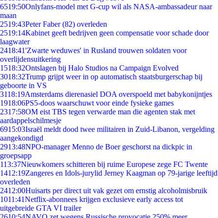
65
19:50
Onlyfans-model met G-cup wil als NASA-ambassadeur naar
maan
25
19:43
Peter Faber (82) overleden
25
19:14
Kabinet geeft bedrijven geen compensatie voor schade door
laagwater
24
18:41
'Zwarte weduwes' in Rusland trouwen soldaten voor
overlijdensuitkering
15
18:32
Ontslagen bij Halo Studios na Campaign Evolved
30
18:32
Trump grijpt weer in op automatisch staatsburgerschap bij
geboorte in VS
31
18:19
Amsterdams dierenasiel DOA overspoeld met babykonijntjes
19
18:06
PS5-doos waarschuwt voor einde fysieke games
23
17:58
OM eist TBS tegen verwarde man die agenten stak met
aardappelschilmesje
69
15:03
Israël meldt dood twee militairen in Zuid-Libanon, vergelding
aangekondigd
29
13:48
NPO-manager Menno de Boer geschorst na dickpic in
groepsapp
1
13:37
Nieuwkomers schitteren bij ruime Europese zege FC Twente
14
12:19
Zangeres en Idols-jurylid Jerney Kaagman op 79-jarige leeftijd
overleden
24
12:00
Huisarts per direct uit vak gezet om ernstig alcoholmisbruik
10
11:41
Netflix-abonnees krijgen exclusieve early access tot
uitgebreide GTA VI trailer
26
10:54
NAVO zet wegens Russische provocatie 250% meer