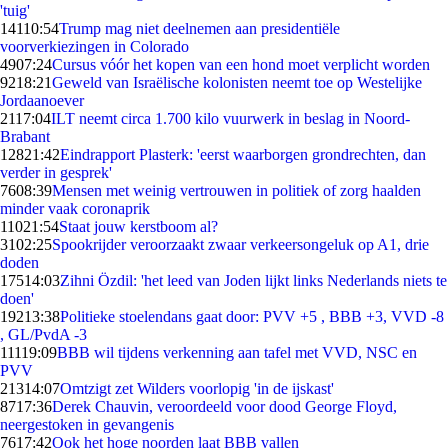
'tuig'
141
10:54
Trump mag niet deelnemen aan presidentiële
voorverkiezingen in Colorado
49
07:24
Cursus vóór het kopen van een hond moet verplicht worden
92
18:21
Geweld van Israëlische kolonisten neemt toe op Westelijke
Jordaanoever
21
17:04
ILT neemt circa 1.700 kilo vuurwerk in beslag in Noord-
Brabant
128
21:42
Eindrapport Plasterk: 'eerst waarborgen grondrechten, dan
verder in gesprek'
76
08:39
Mensen met weinig vertrouwen in politiek of zorg haalden
minder vaak coronaprik
110
21:54
Staat jouw kerstboom al?
31
02:25
Spookrijder veroorzaakt zwaar verkeersongeluk op A1, drie
doden
175
14:03
Zihni Özdil: 'het leed van Joden lijkt links Nederlands niets te
doen'
192
13:38
Politieke stoelendans gaat door: PVV +5 , BBB +3, VVD -8
, GL/PvdA -3
111
19:09
BBB wil tijdens verkenning aan tafel met VVD, NSC en
PVV
213
14:07
Omtzigt zet Wilders voorlopig 'in de ijskast'
87
17:36
Derek Chauvin, veroordeeld voor dood George Floyd,
neergestoken in gevangenis
76
17:42
Ook het hoge noorden laat BBB vallen