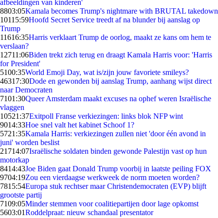
afbeeldingen van kinderen'
88
03:05
Kamala becomes Trump's nightmare with BRUTAL takedown
101
15:59
Hoofd Secret Service treedt af na blunder bij aanslag op
Trump
116
16:35
Harris verklaart Trump de oorlog, maakt ze kans om hem te
verslaan?
127
11:06
Biden trekt zich terug en draagt Kamala Harris voor: 'Harris
for President'
51
00:35
World Emoji Day, wat is/zijn jouw favoriete smileys?
463
17:30
Dode en gewonden bij aanslag Trump, aanhang wijst direct
naar Democraten
71
01:30
Queer Amsterdam maakt excuses na ophef weren Israëlische
vlaggen
105
21:37
Exitpoll Franse verkiezingen: links blok NFP wint
90
14:33
Hoe snel valt het kabinet Schoof 1?
57
21:35
Kamala Harris: verkiezingen zullen niet 'door één avond in
juni' worden beslist
217
14:07
Israëlische soldaten binden gewonde Palestijn vast op hun
motorkap
84
14:43
Joe Biden gaat Donald Trump voorbij in laatste peiling FOX
97
04:19
Zou een vierdaagse werkweek de norm moeten worden?
78
15:54
Europa stuk rechtser maar Christendemocraten (EVP) blijft
grootste partij
71
09:05
Minder stemmen voor coalitiepartijen door lage opkomst
56
03:01
Roddelpraat: nieuw schandaal presentator