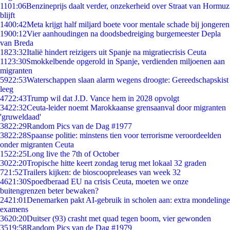
11
01:06
Benzineprijs daalt verder, onzekerheid over Straat van Hormuz
blijft
14
00:42
Meta krijgt half miljard boete voor mentale schade bij jongeren
19
00:12
Vier aanhoudingen na doodsbedreiging burgemeester Depla
van Breda
18
23:32
Italië hindert reizigers uit Spanje na migratiecrisis Ceuta
11
23:30
Smokkelbende opgerold in Spanje, verdienden miljoenen aan
migranten
59
22:53
Waterschappen slaan alarm wegens droogte: Gereedschapskist
leeg
47
22:43
Trump wil dat J.D. Vance hem in 2028 opvolgt
34
22:32
Ceuta-leider noemt Marokkaanse grensaanval door migranten
'gruweldaad'
38
22:29
Random Pics van de Dag #1977
38
22:28
Spaanse politie: minstens tien voor terrorisme veroordeelden
onder migranten Ceuta
15
22:25
Long live the 7th of October
30
22:20
Tropische hitte keert zondag terug met lokaal 32 graden
7
21:52
Trailers kijken: de bioscoopreleases van week 32
46
21:30
Spoedberaad EU na crisis Ceuta, moeten we onze
buitengrenzen beter bewaken?
24
21:01
Denemarken pakt AI-gebruik in scholen aan: extra mondelinge
examens
36
20:20
Duitser (93) crasht met quad tegen boom, vier gewonden
35
19:58
Random Pics van de Dag #1979