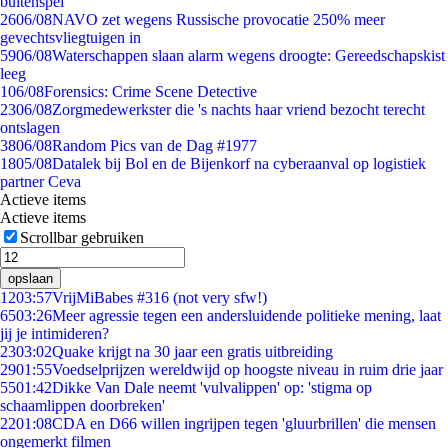
buitenspel
26
06/08
NAVO zet wegens Russische provocatie 250% meer
gevechtsvliegtuigen in
59
06/08
Waterschappen slaan alarm wegens droogte: Gereedschapskist
leeg
1
06/08
Forensics: Crime Scene Detective
23
06/08
Zorgmedewerkster die 's nachts haar vriend bezocht terecht
ontslagen
38
06/08
Random Pics van de Dag #1977
18
05/08
Datalek bij Bol en de Bijenkorf na cyberaanval op logistiek
partner Ceva
Actieve items
Actieve items
Scrollbar gebruiken
opslaan
12
03:57
VrijMiBabes #316 (not very sfw!)
65
03:26
Meer agressie tegen een andersluidende politieke mening, laat
jij je intimideren?
23
03:02
Quake krijgt na 30 jaar een gratis uitbreiding
29
01:55
Voedselprijzen wereldwijd op hoogste niveau in ruim drie jaar
55
01:42
Dikke Van Dale neemt 'vulvalippen' op: 'stigma op
schaamlippen doorbreken'
22
01:08
CDA en D66 willen ingrijpen tegen 'gluurbrillen' die mensen
ongemerkt filmen