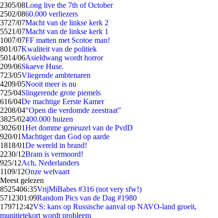
23
05/08
Long live the 7th of October
25
02/08
60.000 verliezers
37
27/07
Macht van de linkse kerk 2
55
21/07
Macht van de linkse kerk 1
10
07/07
FF matten met Scotoe man!
8
01/07
Kwaliteit van de politiek
50
14/06
Asieldwang wordt horror
2
09/06
Skaeve Huse.
7
23/05
Vliegende ambtenaren
42
09/05
Nooit meer is nu
7
25/04
Slingerende grote piemels
6
16/04
De machtige Eerste Kamer
22
08/04
"Open die verdomde zeestraat"
38
25/02
400.000 huizen
30
26/01
Het domme geneuzel van de PvdD
9
20/01
Machtiger dan God op aarde
18
18/01
De wereld in brand!
22
30/12
Bram is vermoord!
9
25/12
Ach, Nederlanders
11
09/12
Onze welvaart
Meest gelezen
85254
06:35
VrijMiBabes #316 (not very sfw!)
57123
01:09
Random Pics van de Dag #1980
1797
12:42
VS: kans op Russische aanval op NAVO-land groeit,
munitietekort wordt probleem