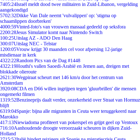
74
05:24
Israël meldt dood twee militairen in Zuid-Libanon, vergelding
aangekondigd
57
02:32
Dikke Van Dale neemt 'vulvalippen' op: 'stigma op
schaamlippen doorbreken'
40
00:59
Vinted-foto's van vrouwen massaal gedeeld op seksfora
22
00:28
Jesus Simulator komt naar Nintendo Switch
1
00:25
Uitslag AZ - ADO Den Haag
3
00:07
Uitslag NEC - Telstar
12
00:05
Vrouw krijgt 30 maanden cel voor afpersing 12-jarige
misdienaar in kerk
43
22:22
Random Pics van de Dag #1448
43
22:19
Houthi's vallen Saoedi-Arabië en Jemen aan, dreigen met
blokkade olieroute
26
21:30
Wegpiraat scheurt met 146 km/u door het centrum van
Amsterdam
39
20:08
CDA en D66 willen ingrijpen tegen 'gluurbrillen' die mensen
ongemerkt filmen
13
19:52
Benzineprijs daalt verder, onzekerheid over Straat van Hormuz
blijft
63
19:04
Spanje: bijna alle migranten in Ceuta weer teruggekeerd naar
Marokko
4
17:13
Niewiadoma profiteert van pokerspel en grijpt geel op Ventoux
7
16:10
Aanhoudende droogte veroorzaakt scheuren in dijken Zuid-
Holland
27
15:52
Italië hindert reizigers uit Spanje na migratiecrisis Ceuta