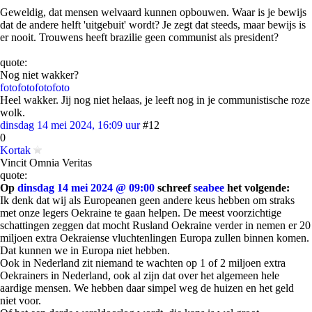
Geweldig, dat mensen welvaard kunnen opbouwen. Waar is je bewijs
dat de andere helft 'uitgebuit' wordt? Je zegt dat steeds, maar bewijs is
er nooit. Trouwens heeft brazilie geen communist als president?
quote:
Nog niet wakker?
foto
foto
foto
foto
Heel wakker. Jij nog niet helaas, je leeft nog in je communistische roze
wolk.
dinsdag 14 mei 2024, 16:09 uur
#12
0
Kortak
Vincit Omnia Veritas
quote:
Op
dinsdag 14 mei 2024 @ 09:00
schreef
seabee
het volgende:
Ik denk dat wij als Europeanen geen andere keus hebben om straks
met onze legers Oekraine te gaan helpen. De meest voorzichtige
schattingen zeggen dat mocht Rusland Oekraine verder in nemen er 20
miljoen extra Oekraiense vluchtenlingen Europa zullen binnen komen.
Dat kunnen we in Europa niet hebben.
Ook in Nederland zit niemand te wachten op 1 of 2 miljoen extra
Oekrainers in Nederland, ook al zijn dat over het algemeen hele
aardige mensen. We hebben daar simpel weg de huizen en het geld
niet voor.