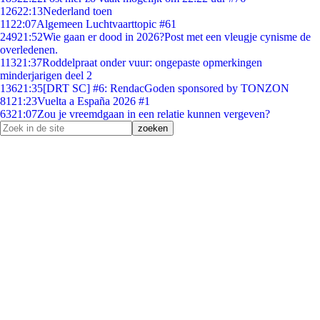
126
22:13
Nederland toen
11
22:07
Algemeen Luchtvaarttopic #61
249
21:52
Wie gaan er dood in 2026?Post met een vleugje cynisme de
overledenen.
113
21:37
Roddelpraat onder vuur: ongepaste opmerkingen
minderjarigen deel 2
136
21:35
[DRT SC] #6: RendacGoden sponsored by TONZON
81
21:23
Vuelta a España 2026 #1
63
21:07
Zou je vreemdgaan in een relatie kunnen vergeven?