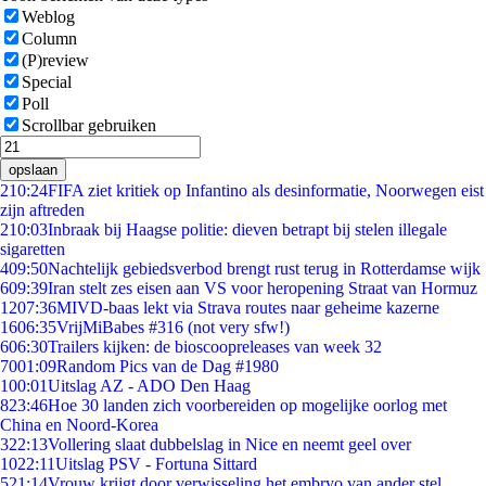
Weblog
Column
(P)review
Special
Poll
Scrollbar gebruiken
opslaan
2
10:24
FIFA ziet kritiek op Infantino als desinformatie, Noorwegen eist
zijn aftreden
2
10:03
Inbraak bij Haagse politie: dieven betrapt bij stelen illegale
sigaretten
4
09:50
Nachtelijk gebiedsverbod brengt rust terug in Rotterdamse wijk
6
09:39
Iran stelt zes eisen aan VS voor heropening Straat van Hormuz
12
07:36
MIVD-baas lekt via Strava routes naar geheime kazerne
16
06:35
VrijMiBabes #316 (not very sfw!)
6
06:30
Trailers kijken: de bioscoopreleases van week 32
70
01:09
Random Pics van de Dag #1980
1
00:01
Uitslag AZ - ADO Den Haag
8
23:46
Hoe 30 landen zich voorbereiden op mogelijke oorlog met
China en Noord-Korea
3
22:13
Vollering slaat dubbelslag in Nice en neemt geel over
10
22:11
Uitslag PSV - Fortuna Sittard
5
21:14
Vrouw krijgt door verwisseling het embryo van ander stel