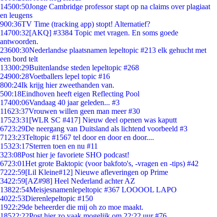
145
00:50
Jonge Cambridge professor stapt op na claims over plagiaat
en leugens
9
00:36
TV Time (tracking app) stopt! Alternatief?
147
00:32
[AKQ] #3384 Topic met vragen. En soms goede
antwoorden.
236
00:30
Nederlandse plaatsnamen lepeltopic #213 elk gehucht met
een bord telt
133
00:29
Buitenlandse steden lepeltopic #268
249
00:28
Voetballers lepel topic #16
8
00:24
Ik krijg hier zweethanden van.
5
00:18
Eindhoven heeft eigen Reflecting Pool
174
00:06
Vandaag 40 jaar geleden... #3
116
23:37
Vrouwen willen geen man meer #30
175
23:31
[WLR SC #417] Nieuw deel openen was kaputt
67
23:29
De neergang van Duitsland als lichtend voorbeeld #3
71
23:23
Teltopic #1567 tel door en door en door....
153
23:17
Sterren toen en nu #11
3
23:08
Post hier je favoriete SHO podcast!
67
23:01
Het grote Baktopic (voor bakfoto's, -vragen en -tips) #42
72
22:59
[Lil Kleine#12] Nieuwe afleveringen op Prime
34
22:59
[AZ#98] Heel Nederland achter AZ
138
22:54
Meisjesnamenlepeltopic #367 LOOOOL LAPO
40
22:53
Dierenlepeltopic #150
19
22:29
de beheerder die mij oh zo moe maakt.
185
22:22
Post hier zo vaak mogelijk om 22:22 uur #76