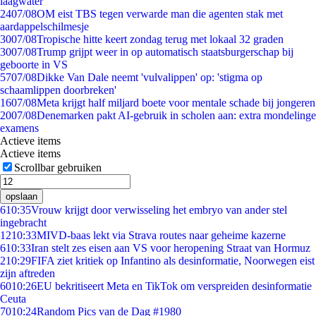
laagwater
24
07/08
OM eist TBS tegen verwarde man die agenten stak met
aardappelschilmesje
30
07/08
Tropische hitte keert zondag terug met lokaal 32 graden
30
07/08
Trump grijpt weer in op automatisch staatsburgerschap bij
geboorte in VS
57
07/08
Dikke Van Dale neemt 'vulvalippen' op: 'stigma op
schaamlippen doorbreken'
16
07/08
Meta krijgt half miljard boete voor mentale schade bij jongeren
20
07/08
Denemarken pakt AI-gebruik in scholen aan: extra mondelinge
examens
Actieve items
Actieve items
Scrollbar gebruiken
opslaan
6
10:35
Vrouw krijgt door verwisseling het embryo van ander stel
ingebracht
12
10:33
MIVD-baas lekt via Strava routes naar geheime kazerne
6
10:33
Iran stelt zes eisen aan VS voor heropening Straat van Hormuz
2
10:29
FIFA ziet kritiek op Infantino als desinformatie, Noorwegen eist
zijn aftreden
60
10:26
EU bekritiseert Meta en TikTok om verspreiden desinformatie
Ceuta
70
10:24
Random Pics van de Dag #1980