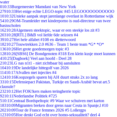
water
0
10:33
Burgemeester Mamdani van New York
279
10:33
Het enige echte LEGO-topic #45 LEGOOOOOOOOOOO
10
10:32
Unieke aanpak stopt jarenlange overlast in Rotterdamse wijk
54
10:29
OM-Teamleider met kinderporno is oud-directeur van twee
basisscholen
162
10:28
Algemeen steektopic, waar er een steekje los zit #3
203
10:28
[RTL] B&B vol liefde 6de seizoen #4
39
10:27
Het hele alfabet #108 en 4letterwoord
182
10:27
Touwtrekken 2.0 #636 - Team 1 beste team *G* *O*
136
10:26
Het grote goedemorgen topic #3
128
10:26
[SBS6] De Bondgenoten #318 Een klein kusje moet kunnen
4
10:25
[Dagboek] Veel aan hoofd - Deel 28
2
10:23
LG nas n1t1 - niet zichtbaar bij aansluiten
104
10:19
De landelijke hittegolf van 2026
114
10:17
Afvallen met injecties #4
124
10:16
Koopzegels sparen bij AH duurt straks 2x zo lang
33
10:15
Defensiepact Pakistan, Turkije en Saudi-Arabië bevat art.5
clausule?
232
10:12
Het FOK!kers maken teringherrie topic
92
10:11
Nederlandse Politiek #725
5
10:11
Centraal Bordspeltopic #9 Waar we schuiven met karton
183
10:09
Migranten breken door grens naar Ceuta in Spanje,l #10
202
10:09
Tour de France femmes 2026 #5 Lollergps
123
10:05
Hoe denkt God echt over homo-seksualiteit? deel 4