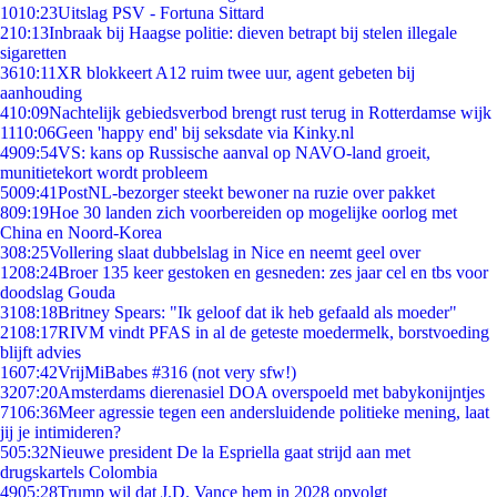
10
10:23
Uitslag PSV - Fortuna Sittard
2
10:13
Inbraak bij Haagse politie: dieven betrapt bij stelen illegale
sigaretten
36
10:11
XR blokkeert A12 ruim twee uur, agent gebeten bij
aanhouding
4
10:09
Nachtelijk gebiedsverbod brengt rust terug in Rotterdamse wijk
11
10:06
Geen 'happy end' bij seksdate via Kinky.nl
49
09:54
VS: kans op Russische aanval op NAVO-land groeit,
munitietekort wordt probleem
50
09:41
PostNL-bezorger steekt bewoner na ruzie over pakket
8
09:19
Hoe 30 landen zich voorbereiden op mogelijke oorlog met
China en Noord-Korea
3
08:25
Vollering slaat dubbelslag in Nice en neemt geel over
12
08:24
Broer 135 keer gestoken en gesneden: zes jaar cel en tbs voor
doodslag Gouda
31
08:18
Britney Spears: "Ik geloof dat ik heb gefaald als moeder"
21
08:17
RIVM vindt PFAS in al de geteste moedermelk, borstvoeding
blijft advies
16
07:42
VrijMiBabes #316 (not very sfw!)
32
07:20
Amsterdams dierenasiel DOA overspoeld met babykonijntjes
71
06:36
Meer agressie tegen een andersluidende politieke mening, laat
jij je intimideren?
5
05:32
Nieuwe president De la Espriella gaat strijd aan met
drugskartels Colombia
49
05:28
Trump wil dat J.D. Vance hem in 2028 opvolgt