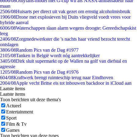
66
06/08
Onlyfans-model met G-cup wil als NASA-ambassadeur naar
maan
25
06/08
Huisarts per direct uit vak gezet om ernstig alcoholmisbruik
19
06/08
Drone met explosieven bij Duits vliegveld voedt vrees voor
hybride aanval
60
06/08
Waterschappen slaan alarm wegens droogte: Gereedschapskist
leeg
24
06/08
Zorgmedewerkster die 's nachts haar vriend bezocht terecht
ontslagen
38
06/08
Random Pics van de Dag #1977
21
05/08
Tanken in België wordt nóg aantrekkelijker
34
05/08
Dirk sluit supermarkt op de Wallen na golf van diefstal en
agressie
12
05/08
Random Pics van de Dag #1976
6
04/08
Kraftwerk brengt ruimteschip terug naar Eindhoven
20
04/08
Apple vecht Britse eis tot inbouwen backdoor in iCloud aan
Laatste items
Laatste items
Toon berichten uit deze thema's
Actueel
Entertainment
Sport
Film & Tv
Games
Toon berichten van deze types