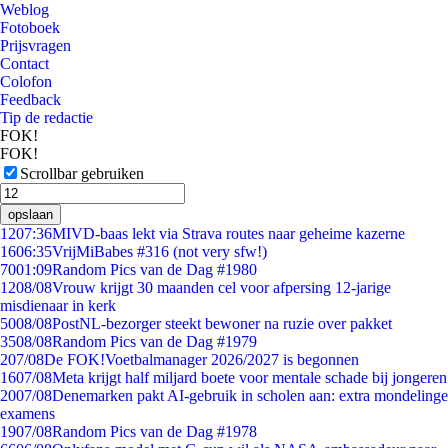
Weblog
Fotoboek
Prijsvragen
Contact
Colofon
Feedback
Tip de redactie
FOK!
FOK!
Scrollbar gebruiken
opslaan
12
07:36
MIVD-baas lekt via Strava routes naar geheime kazerne
16
06:35
VrijMiBabes #316 (not very sfw!)
70
01:09
Random Pics van de Dag #1980
12
08/08
Vrouw krijgt 30 maanden cel voor afpersing 12-jarige
misdienaar in kerk
50
08/08
PostNL-bezorger steekt bewoner na ruzie over pakket
35
08/08
Random Pics van de Dag #1979
2
07/08
De FOK!Voetbalmanager 2026/2027 is begonnen
16
07/08
Meta krijgt half miljard boete voor mentale schade bij jongeren
20
07/08
Denemarken pakt AI-gebruik in scholen aan: extra mondelinge
examens
19
07/08
Random Pics van de Dag #1978