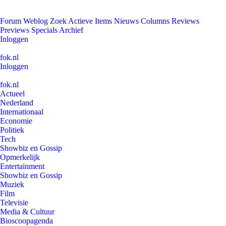
Forum
Weblog
Zoek
Actieve Items
Nieuws
Columns
Reviews
Previews
Specials
Archief
Inloggen
fok.nl
Inloggen
fok.nl
Actueel
Nederland
Internationaal
Economie
Politiek
Tech
Showbiz en Gossip
Opmerkelijk
Entertainment
Showbiz en Gossip
Muziek
Film
Televisie
Media & Cultuur
Bioscoopagenda