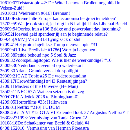
106
10:02
Telstar-topic #2: De Witte Leeuwen Brullen nog altijd in
Velsen-Zuid!
190
10:01
[Wielrennen #616] Brennan!
0
10:00
Extreme hitte Europa kan economische groei tenietdoen'
157
09:59
Wat je ook stemt, je krijgt in NL altijd Links Liberaal Beleid.
296
09:54
Oorlog Iran #136 Bridge and powerplant day incoming?
9
09:52
Hoeveel geld spendeer jij aan je beginnende relatie?
0
09:45
[AMV] VS #1313 Lying sack of shit.
67
09:41
Het grote dagelijkse Trump nieuws topic #31
198
09:41
[Live Eredivisie #1786] We zijn begonnen!
13
09:38
Petitie behoud npo 5 Soul & Jazz
89
09:32
Voorspellingstopic: Wie is hier de weerkundige? #16
250
09:30
Nederland stevent af op watertekort
26
09:30
Ariana Grande verlaat de spotlight.
293
09:21
GAE Topic #25 De wederopstanding
43
09:17
[Crowdfunding] #443 Rentestijgingen?
37
09:11
Masters of the Universe (He-Man)
185
09:11
NEC #77: Wat een seizoen is dit zeg
7
09:07
EK Atletiek 2026 te Birmingham #1
42
09:05
Horrorfilms #33: Halloween
51
09:01
[Netflix #210] TUDUM
88
08:45
GTA VI #12 GTA VI Extended look 27 Augustus Netflix/YT
163
08:23
1993: Vermissing van Tanja Groen #2
101
08:18
De Schatkamer van Beeld & Geluid #4
84
08:15
2010: Vermissing van Herman Ploegstra