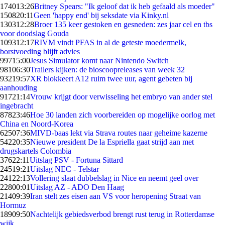
1740
13:26
Britney Spears: "Ik geloof dat ik heb gefaald als moeder"
1508
20:11
Geen 'happy end' bij seksdate via Kinky.nl
1303
12:28
Broer 135 keer gestoken en gesneden: zes jaar cel en tbs
voor doodslag Gouda
1093
12:17
RIVM vindt PFAS in al de geteste moedermelk,
borstvoeding blijft advies
997
15:00
Jesus Simulator komt naar Nintendo Switch
981
06:30
Trailers kijken: de bioscoopreleases van week 32
932
19:57
XR blokkeert A12 ruim twee uur, agent gebeten bij
aanhouding
917
21:14
Vrouw krijgt door verwisseling het embryo van ander stel
ingebracht
878
23:46
Hoe 30 landen zich voorbereiden op mogelijke oorlog met
China en Noord-Korea
625
07:36
MIVD-baas lekt via Strava routes naar geheime kazerne
542
20:35
Nieuwe president De la Espriella gaat strijd aan met
drugskartels Colombia
376
22:11
Uitslag PSV - Fortuna Sittard
245
19:21
Uitslag NEC - Telstar
241
22:13
Vollering slaat dubbelslag in Nice en neemt geel over
228
00:01
Uitslag AZ - ADO Den Haag
214
09:39
Iran stelt zes eisen aan VS voor heropening Straat van
Hormuz
189
09:50
Nachtelijk gebiedsverbod brengt rust terug in Rotterdamse
wijk