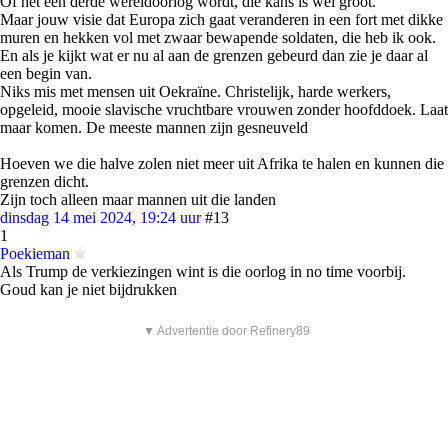
Of het een derde wereldoorlog wordt, die kans is wel groot.
Maar jouw visie dat Europa zich gaat veranderen in een fort met dikke
muren en hekken vol met zwaar bewapende soldaten, die heb ik ook.
En als je kijkt wat er nu al aan de grenzen gebeurd dan zie je daar al
een begin van.
Niks mis met mensen uit Oekraïne. Christelijk, harde werkers,
opgeleid, mooie slavische vruchtbare vrouwen zonder hoofddoek. Laat
maar komen. De meeste mannen zijn gesneuveld
Hoeven we die halve zolen niet meer uit Afrika te halen en kunnen die
grenzen dicht.
Zijn toch alleen maar mannen uit die landen
dinsdag 14 mei 2024, 19:24 uur
#13
1
Poekieman
Als Trump de verkiezingen wint is die oorlog in no time voorbij.
Goud kan je niet bijdrukken
▼ Advertentie door Refinery89