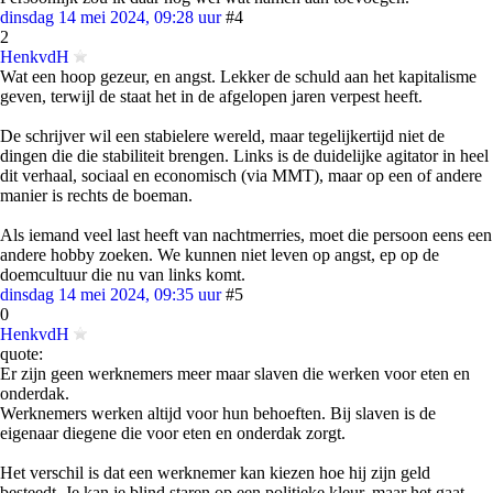
dinsdag 14 mei 2024, 09:28 uur
#4
2
HenkvdH
Wat een hoop gezeur, en angst. Lekker de schuld aan het kapitalisme
geven, terwijl de staat het in de afgelopen jaren verpest heeft.
De schrijver wil een stabielere wereld, maar tegelijkertijd niet de
dingen die die stabiliteit brengen. Links is de duidelijke agitator in heel
dit verhaal, sociaal en economisch (via MMT), maar op een of andere
manier is rechts de boeman.
Als iemand veel last heeft van nachtmerries, moet die persoon eens een
andere hobby zoeken. We kunnen niet leven op angst, ep op de
doemcultuur die nu van links komt.
dinsdag 14 mei 2024, 09:35 uur
#5
0
HenkvdH
quote:
Er zijn geen werknemers meer maar slaven die werken voor eten en
onderdak.
Werknemers werken altijd voor hun behoeften. Bij slaven is de
eigenaar diegene die voor eten en onderdak zorgt.
Het verschil is dat een werknemer kan kiezen hoe hij zijn geld
besteedt. Je kan je blind staren op een politieke kleur, maar het gaat