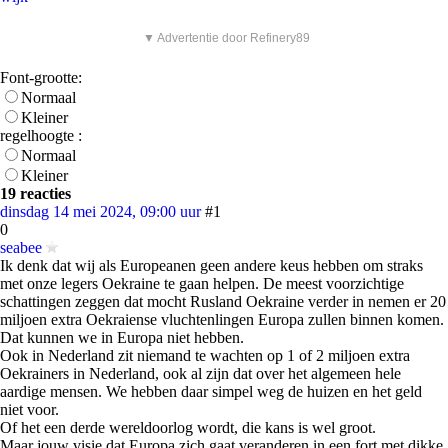
▼ Advertentie door Refinery89
Font-grootte:
Normaal
Kleiner
regelhoogte :
Normaal
Kleiner
19 reacties
dinsdag 14 mei 2024, 09:00 uur
#1
0
seabee
Ik denk dat wij als Europeanen geen andere keus hebben om straks
met onze legers Oekraine te gaan helpen. De meest voorzichtige
schattingen zeggen dat mocht Rusland Oekraine verder in nemen er 20
miljoen extra Oekraiense vluchtenlingen Europa zullen binnen komen.
Dat kunnen we in Europa niet hebben.
Ook in Nederland zit niemand te wachten op 1 of 2 miljoen extra
Oekrainers in Nederland, ook al zijn dat over het algemeen hele
aardige mensen. We hebben daar simpel weg de huizen en het geld
niet voor.
Of het een derde wereldoorlog wordt, die kans is wel groot.
Maar jouw visie dat Europa zich gaat veranderen in een fort met dikke