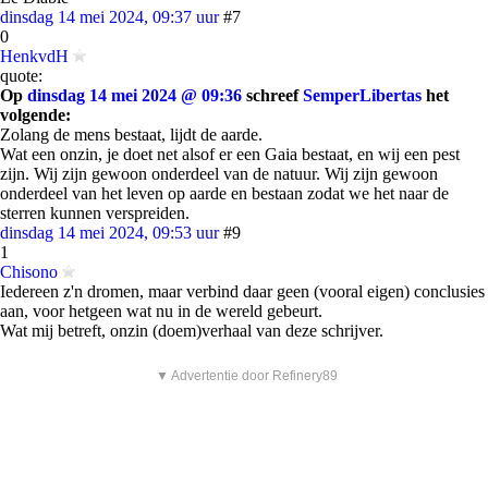
dinsdag 14 mei 2024, 09:37 uur
#7
0
HenkvdH
quote:
Op
dinsdag 14 mei 2024 @ 09:36
schreef
SemperLibertas
het
volgende:
Zolang de mens bestaat, lijdt de aarde.
Wat een onzin, je doet net alsof er een Gaia bestaat, en wij een pest
zijn. Wij zijn gewoon onderdeel van de natuur. Wij zijn gewoon
onderdeel van het leven op aarde en bestaan zodat we het naar de
sterren kunnen verspreiden.
dinsdag 14 mei 2024, 09:53 uur
#9
1
Chisono
Iedereen z'n dromen, maar verbind daar geen (vooral eigen) conclusies
aan, voor hetgeen wat nu in de wereld gebeurt.
Wat mij betreft, onzin (doem)verhaal van deze schrijver.
▼ Advertentie door Refinery89