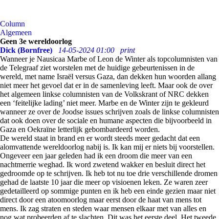
Column
Algemeen
Geen 3e wereldoorlog
Dick (Bornfree)
14-05-2024 01:00
print
Wanneer je Nausicaa Marbe of Leon de Winter als topcolumnisten van
de Telegraaf ziet worstelen met de huidige gebeurtenissen in de
wereld, met name Israël versus Gaza, dan dekken hun woorden allang
niet meer het gevoel dat er in de samenleving leeft. Maar ook de over
het algemeen linkse columnisten van de Volkskrant of NRC dekken
een ‘feitelijke lading’ niet meer. Marbe en de Winter zijn te gekleurd
wanneer ze over de Joodse issues schrijven zoals de linkse columnisten
dat ook doen over de sociale en humane aspecten die bijvoorbeeld in
Gaza en Oekraïne letterlijk gebombardeerd worden.
De wereld staat in brand en er wordt steeds meer gedacht dat een
alomvattende wereldoorlog nabij is. Ik kan mij er niets bij voorstellen.
Ongeveer een jaar geleden had ik een droom die meer van een
nachtmerrie weghad. Ik word zwetend wakker en besluit direct het
gedroomde op te schrijven. Ik heb tot nu toe drie verschillende dromen
gehad de laatste 10 jaar die meer op visioenen leken. Ze waren zeer
gedetailleerd op sommige punten en ik heb een einde gezien maar niet
direct door een atoomoorlog maar eerst door de haat van mens tot
mens. Ik zag straten en steden waar mensen elkaar met van alles en
nog wat probeerden af te slachten. Dit was het eerste deel. Het tweede