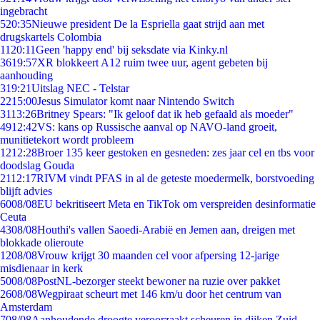
ingebracht
5
20:35
Nieuwe president De la Espriella gaat strijd aan met
drugskartels Colombia
11
20:11
Geen 'happy end' bij seksdate via Kinky.nl
36
19:57
XR blokkeert A12 ruim twee uur, agent gebeten bij
aanhouding
3
19:21
Uitslag NEC - Telstar
22
15:00
Jesus Simulator komt naar Nintendo Switch
31
13:26
Britney Spears: "Ik geloof dat ik heb gefaald als moeder"
49
12:42
VS: kans op Russische aanval op NAVO-land groeit,
munitietekort wordt probleem
12
12:28
Broer 135 keer gestoken en gesneden: zes jaar cel en tbs voor
doodslag Gouda
21
12:17
RIVM vindt PFAS in al de geteste moedermelk, borstvoeding
blijft advies
60
08/08
EU bekritiseert Meta en TikTok om verspreiden desinformatie
Ceuta
43
08/08
Houthi's vallen Saoedi-Arabië en Jemen aan, dreigen met
blokkade olieroute
12
08/08
Vrouw krijgt 30 maanden cel voor afpersing 12-jarige
misdienaar in kerk
50
08/08
PostNL-bezorger steekt bewoner na ruzie over pakket
26
08/08
Wegpiraat scheurt met 146 km/u door het centrum van
Amsterdam
7
08/08
Aanhoudende droogte veroorzaakt scheuren in dijken Zuid-