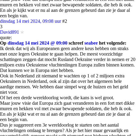
muren en hekken vol met zwaar bewapende soldaten, die heb ik ook.
En als je kijkt wat er nu al aan de grenzen gebeurd dan zie je daar al
een begin van.
dinsdag 14 mei 2024, 09:08 uur
#2
3
David891
quote:
Op
dinsdag 14 mei 2024 @ 09:00
schreef
seabee
het volgende:
Ik denk dat wij als Europeanen geen andere keus hebben om straks
met onze legers Oekraine te gaan helpen. De meest voorzichtige
schattingen zeggen dat mocht Rusland Oekraine verder in nemen er 20
miljoen extra Oekraiense vluchtenlingen Europa zullen binnen komen.
Dat kunnen we in Europa niet hebben.
Ook in Nederland zit niemand te wachten op 1 of 2 miljoen extra
Oekrainers in Nederland, ook al zijn dat over het algemeen hele
aardige mensen. We hebben daar simpel weg de huizen en het geld
niet voor.
Of het een derde wereldoorlog wordt, die kans is wel groot.
Maar jouw visie dat Europa zich gaat veranderen in een fort met dikke
muren en hekken vol met zwaar bewapende soldaten, die heb ik ook.
En als je kijkt wat er nu al aan de grenzen gebeurd dan zie je daar al
een begin van.
Dus je suggereert een 3e wereldoorlog te starten om het aantal
vluchtelingen omlaag te brengen? Als je het hier maar gevaarlijk en
onaantrekkelijk genoeg maakt wilt niemand nog hieheen vluchten of