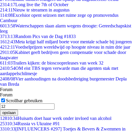
23
14:17
Long live the 7th of October
2
14:11
Nieuw te streamen in augustus
1
14:08
Excelsior opent seizoen met ruime zege op promovendus
Cambuur
60
13:58
Waterschappen slaan alarm wegens droogte: Gereedschapskist
leeg
37
13:13
Random Pics van de Dag #1833
16
12:43
Meta krijgt half miljard boete voor mentale schade bij jongeren
42
12:11
Voedselprijzen wereldwijd op hoogste niveau in ruim drie jaar
29
11:05
Kabinet geeft bedrijven geen compensatie voor schade door
laagwater
6
11:03
Trailers kijken: de bioscoopreleases van week 32
24
10:54
OM eist TBS tegen verwarde man die agenten stak met
aardappelschilmesje
24
08/08
Vier aanhoudingen na doodsbedreiging burgemeester Depla
van Breda
Forum
Forum
Scrollbar gebruiken
opslaan
128
10:34
Huisarts doet haar werk onder invloed van alcohol
253
10:34
Russia vs Ukraine #91
33
10:33
[INFLUENCERS #297] Toetjes & Bevers & Zwemmen in