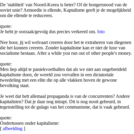
De 'stabliteit' van Noord-Korea is beter? Of de hongersnood van de
soviet unie? Armoedie is ellende, Kaptalisme geeft je de mogelijkheid
om die ellende te reduceren.
quote:
Je hebt je oorzaak/gevolg dus precies verkeerd om.
foto
Nee hoor, jij wil welvaart creeren door het te extraheren van diegenen
die het kunnen creeren. Zonder kapitalisme kan er niet de luxe van
socialisme bestaan. After a while you run out of other people's money.
quote:
Men liep altijd te paniekvoetballen dat als we niet aan ongebreideld
kapitalisme doen, de wereld zou vervallen in een dictatoriale
tweedeling met een elite die op alle vlakken boven de gewone
bevolking staat.
Je weet dat hett allemaal propaganda is van de concurrenten? Andere
kapitalisten? Dat je daar nog intrapt. Dit is nog nooit gebeurd, in
tegenstelling tot de gulags van het communisme, dat is vaak gebeurd.
quote:
Ondertussen onder kapitalisme:
[
afbeelding
]