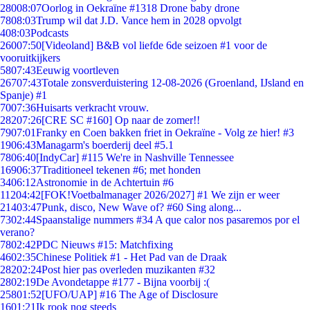
280
08:07
Oorlog in Oekraïne #1318 Drone baby drone
78
08:03
Trump wil dat J.D. Vance hem in 2028 opvolgt
4
08:03
Podcasts
260
07:50
[Videoland] B&B vol liefde 6de seizoen #1 voor de
vooruitkijkers
58
07:43
Eeuwig voortleven
267
07:43
Totale zonsverduistering 12-08-2026 (Groenland, IJsland en
Spanje) #1
70
07:36
Huisarts verkracht vrouw.
282
07:26
[CRE SC #160] Op naar de zomer!!
79
07:01
Franky en Coen bakken friet in Oekraïne - Volg ze hier! #3
19
06:43
Managarm's boerderij deel #5.1
78
06:40
[IndyCar] #115 We're in Nashville Tennessee
169
06:37
Traditioneel tekenen #6; met honden
34
06:12
Astronomie in de Achtertuin #6
112
04:42
[FOK!Voetbalmanager 2026/2027] #1 We zijn er weer
214
03:47
Punk, disco, New Wave of? #60 Sing along...
73
02:44
Spaanstalige nummers #34 A que calor nos pasaremos por el
verano?
78
02:42
PDC Nieuws #15: Matchfixing
46
02:35
Chinese Politiek #1 - Het Pad van de Draak
282
02:24
Post hier pas overleden muzikanten #32
28
02:19
De Avondetappe #177 - Bijna voorbij :(
258
01:52
[UFO/UAP] #16 The Age of Disclosure
16
01:21
Ik rook nog steeds