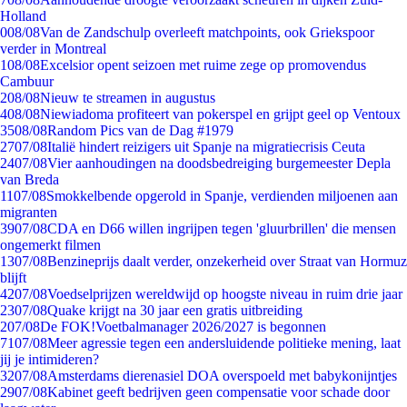
Holland
0
08/08
Van de Zandschulp overleeft matchpoints, ook Griekspoor
verder in Montreal
1
08/08
Excelsior opent seizoen met ruime zege op promovendus
Cambuur
2
08/08
Nieuw te streamen in augustus
4
08/08
Niewiadoma profiteert van pokerspel en grijpt geel op Ventoux
35
08/08
Random Pics van de Dag #1979
27
07/08
Italië hindert reizigers uit Spanje na migratiecrisis Ceuta
24
07/08
Vier aanhoudingen na doodsbedreiging burgemeester Depla
van Breda
11
07/08
Smokkelbende opgerold in Spanje, verdienden miljoenen aan
migranten
39
07/08
CDA en D66 willen ingrijpen tegen 'gluurbrillen' die mensen
ongemerkt filmen
13
07/08
Benzineprijs daalt verder, onzekerheid over Straat van Hormuz
blijft
42
07/08
Voedselprijzen wereldwijd op hoogste niveau in ruim drie jaar
23
07/08
Quake krijgt na 30 jaar een gratis uitbreiding
2
07/08
De FOK!Voetbalmanager 2026/2027 is begonnen
71
07/08
Meer agressie tegen een andersluidende politieke mening, laat
jij je intimideren?
32
07/08
Amsterdams dierenasiel DOA overspoeld met babykonijntjes
29
07/08
Kabinet geeft bedrijven geen compensatie voor schade door