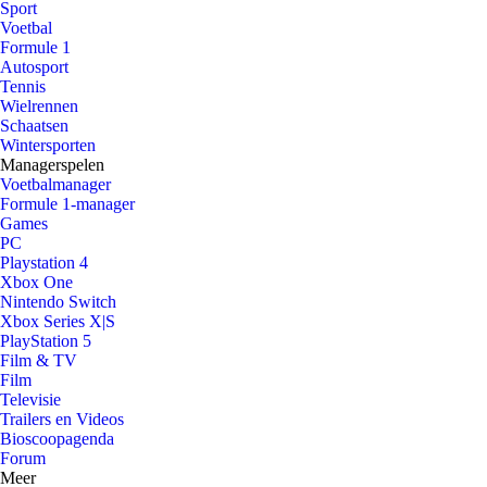
Sport
Voetbal
Formule 1
Autosport
Tennis
Wielrennen
Schaatsen
Wintersporten
Managerspelen
Voetbalmanager
Formule 1-manager
Games
PC
Playstation 4
Xbox One
Nintendo Switch
Xbox Series X|S
PlayStation 5
Film & TV
Film
Televisie
Trailers en Videos
Bioscoopagenda
Forum
Meer