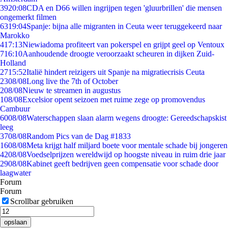
39
20:08
CDA en D66 willen ingrijpen tegen 'gluurbrillen' die mensen
ongemerkt filmen
63
19:04
Spanje: bijna alle migranten in Ceuta weer teruggekeerd naar
Marokko
4
17:13
Niewiadoma profiteert van pokerspel en grijpt geel op Ventoux
7
16:10
Aanhoudende droogte veroorzaakt scheuren in dijken Zuid-
Holland
27
15:52
Italië hindert reizigers uit Spanje na migratiecrisis Ceuta
23
08/08
Long live the 7th of October
2
08/08
Nieuw te streamen in augustus
1
08/08
Excelsior opent seizoen met ruime zege op promovendus
Cambuur
60
08/08
Waterschappen slaan alarm wegens droogte: Gereedschapskist
leeg
37
08/08
Random Pics van de Dag #1833
16
08/08
Meta krijgt half miljard boete voor mentale schade bij jongeren
42
08/08
Voedselprijzen wereldwijd op hoogste niveau in ruim drie jaar
29
08/08
Kabinet geeft bedrijven geen compensatie voor schade door
laagwater
Forum
Forum
Scrollbar gebruiken
opslaan