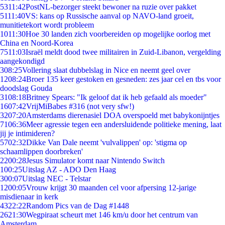
53
11:42
PostNL-bezorger steekt bewoner na ruzie over pakket
51
11:40
VS: kans op Russische aanval op NAVO-land groeit,
munitietekort wordt probleem
10
11:30
Hoe 30 landen zich voorbereiden op mogelijke oorlog met
China en Noord-Korea
75
11:03
Israël meldt dood twee militairen in Zuid-Libanon, vergelding
aangekondigd
3
08:25
Vollering slaat dubbelslag in Nice en neemt geel over
12
08:24
Broer 135 keer gestoken en gesneden: zes jaar cel en tbs voor
doodslag Gouda
31
08:18
Britney Spears: "Ik geloof dat ik heb gefaald als moeder"
16
07:42
VrijMiBabes #316 (not very sfw!)
32
07:20
Amsterdams dierenasiel DOA overspoeld met babykonijntjes
71
06:36
Meer agressie tegen een andersluidende politieke mening, laat
jij je intimideren?
57
02:32
Dikke Van Dale neemt 'vulvalippen' op: 'stigma op
schaamlippen doorbreken'
22
00:28
Jesus Simulator komt naar Nintendo Switch
1
00:25
Uitslag AZ - ADO Den Haag
3
00:07
Uitslag NEC - Telstar
12
00:05
Vrouw krijgt 30 maanden cel voor afpersing 12-jarige
misdienaar in kerk
43
22:22
Random Pics van de Dag #1448
26
21:30
Wegpiraat scheurt met 146 km/u door het centrum van
Amsterdam