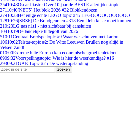
254
10:48
Oscar Piastri: Over 10 jaar de BESTE allertijden-topic
271
10:40
[NET5] Het blok 2026 #32 Blokkendozen
279
10:33
Het enige echte LEGO-topic #45 LEGOOOOOOOOOOO
128
10:26
[SBS6] De Bondgenoten #318 Een klein kusje moet kunnen
2
10:23
LG nas n1t1 - niet zichtbaar bij aansluiten
104
10:19
De landelijke hittegolf van 2026
5
10:11
Centraal Bordspeltopic #9 Waar we schuiven met karton
106
10:02
Telstar-topic #2: De Witte Leeuwen Brullen nog altijd in
Velsen-Zuid!
0
10:00
Extreme hitte Europa kan economische groei tenietdoen'
89
09:32
Voorspellingstopic: Wie is hier de weerkundige? #16
293
09:21
GAE Topic #25 De wederopstanding