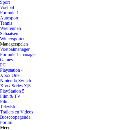
Sport
Voetbal
Formule 1
Autosport
Tennis
Wielrennen
Schaatsen
Wintersporten
Managerspelen
Voetbalmanager
Formule 1-manager
Games
PC
Playstation 4
Xbox One
Nintendo Switch
Xbox Series X|S
PlayStation 5
Film & TV
Film
Televisie
Trailers en Videos
Bioscoopagenda
Forum
Meer