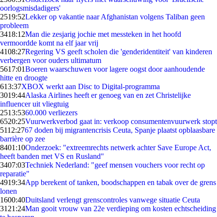
oorlogsmisdadigers'
25
19:52
Lekker op vakantie naar Afghanistan volgens Taliban geen
probleem
34
18:12
Man die zesjarig jochie met messteken in het hoofd
vermoordde komt na elf jaar vrij
41
08:27
Regering VS geeft scholen die 'genderidentiteit' van kinderen
verbergen voor ouders ultimatum
56
17:01
Boeren waarschuwen voor lagere oogst door aanhoudende
hitte en droogte
6
13:37
XBOX werkt aan Disc to Digital-programma
30
19:44
Alaska Airlines heeft er genoeg van en zet Christelijke
influencer uit vliegtuig
25
13:53
60.000 verliezers
65
20:25
Vuurwerkverbod gaat in: verkoop consumentenvuurwerk stopt
51
12:27
67 doden bij migrantencrisis Ceuta, Spanje plaatst opblaasbare
barrière op zee
84
01:10
Onderzoek: "extreemrechts netwerk achter Save Europe Act,
heeft banden met VS en Rusland"
34
07:03
Techniek Nederland: "geef mensen vouchers voor recht op
reparatie"
49
19:34
App berekent of tanken, boodschappen en tabak over de grens
lonen
16
00:40
Duitsland verlengt grenscontroles vanwege situatie Ceuta
31
21:24
Man gooit vrouw van 22e verdieping om kosten echtscheiding