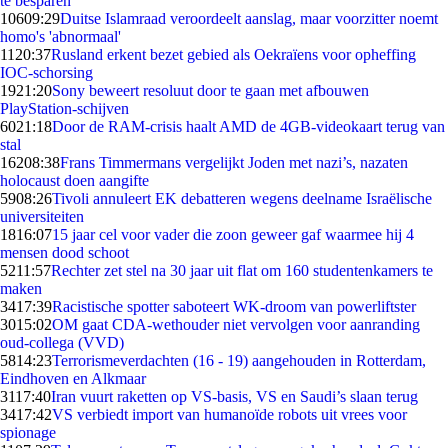
te besparen
106
09:29
Duitse Islamraad veroordeelt aanslag, maar voorzitter noemt
homo's 'abnormaal'
11
20:37
Rusland erkent bezet gebied als Oekraïens voor opheffing
IOC-schorsing
19
21:20
Sony beweert resoluut door te gaan met afbouwen
PlayStation-schijven
60
21:18
Door de RAM-crisis haalt AMD de 4GB-videokaart terug van
stal
162
08:38
Frans Timmermans vergelijkt Joden met nazi’s, nazaten
holocaust doen aangifte
59
08:26
Tivoli annuleert EK debatteren wegens deelname Israëlische
universiteiten
18
16:07
15 jaar cel voor vader die zoon geweer gaf waarmee hij 4
mensen dood schoot
52
11:57
Rechter zet stel na 30 jaar uit flat om 160 studentenkamers te
maken
34
17:39
Racistische spotter saboteert WK-droom van powerliftster
30
15:02
OM gaat CDA-wethouder niet vervolgen voor aanranding
oud-collega (VVD)
58
14:23
Terrorismeverdachten (16 - 19) aangehouden in Rotterdam,
Eindhoven en Alkmaar
31
17:40
Iran vuurt raketten op VS-basis, VS en Saudi’s slaan terug
34
17:42
VS verbiedt import van humanoïde robots uit vrees voor
spionage