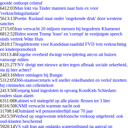
gooide ontloopt celstraf
64
12:03
Man lokt via Tinder mannen naar huis ex voor
'verkrachtingsfantasie'
56
13:13
Poetin: Rusland staat onder 'ongekende druk' door westerse
sancties
27
15:05
Iran verwacht 20 miljoen mensen bij begrafenis Khamenei
68
12:52
Biden noemt Trump 'loser' en 'corrupt' in venijnigste speech
sinds vertrek Witte Huis
26
10:17
Jeugddetentie voor Kandidaat-raadslid FVD ivm verkrachting
en kinderpornobezit
101
13:46
Engelse overheid dwingt verwijdering aircos uit huizen
vanwege milieu
81
21:27
FNV dreigt met nieuwe acties tegen afbraak sociale zekerheid,
sta jij hier achter?
24
03:16
Meer ontslagen bij Bungie
53
12:05
D66-staatssecretaris wil sneller enkelbanden en verlof inzetten
bij criminelen om cellentekort
24
13:50
Eenjarig kind ingesloten in opvang KomKids Schiedam:
ouders slaan alarm
63
11:08
Kabinet wil statiegeld op alle plastic flessen tot 3 liter
83
16:50
KNMI verwacht warmste nacht ooit
117
08:14
Duitsland wil pensioenleeftijd naar 70 jaar
26
15:59
Verbod op ongewenste telefonische verkoop uitgebreid: ook
oud-klanten beschermd
59
20:14
VS valt Iran aan ondanks wapenstilstand na aanval op