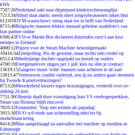
kWh
75
07:26
Nederland zakt naar dieptepunt kinderrechtenranglijst
72
13:34
Nibud slaat alarm: steeds meer jongvolwassenen raken blut
6
12:01
RIVM waarschuwt: smog slaat toe in helft van Nederland
87
15:48
Belgische mannen lekken massaal geheime naaktfoto's van
hun partner online
65
06:43
FVD-er Martin Bos declareert duizenden euro's aan luxe
etentjes in Zeeland
40
00:12
Prijzen voor de Steam Machine bekendgemaakt
104
16:34
Zetelpeiling: Pro de grootste, maar rechts rukt verder op
65
12:43
Minderjarige dochter opgepakt na moord op ouders
47
00:19
Energietarieven stijgen per 1 juli: kies nu slim je contract
136
19:15
Zangeres stuurt 'witte' mannen naar achteren in de zaal
120
15:47
Vertrouwen coalitie onderuit, zou jij nu anders gaan stemmen
bij Tweede Kamerverkiezingen?
87
13:26
Meerderheid kiezers tegen bezuinigingen, verdeeld over ov-
staking 24 juni
77
11:36
Olieprijs daalt door vooruitgang Iran-VS vredesgesprekken,
Straat van Hormuz blijft risicovol
78
19:32
Feministen: 'Stop met termen als papadag'
39
15:30
DUO wil einde aan achterstelling mbo'ers bij
studiefinanciering
84
14:28
Man aangeklaagd na aanvallen met machete op moslims in
Edinburgh
97
16:10
Linksjugend: antisemitisme en verheerlijking van Stalin en