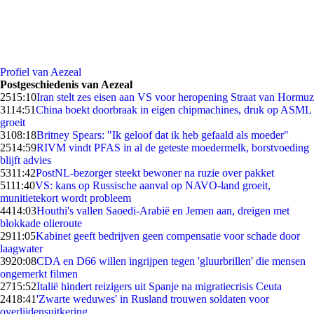
Profiel van Aezeal
Postgeschiedenis van Aezeal
25
15:10
Iran stelt zes eisen aan VS voor heropening Straat van Hormuz
31
14:51
China boekt doorbraak in eigen chipmachines, druk op ASML
groeit
31
08:18
Britney Spears: "Ik geloof dat ik heb gefaald als moeder"
25
14:59
RIVM vindt PFAS in al de geteste moedermelk, borstvoeding
blijft advies
53
11:42
PostNL-bezorger steekt bewoner na ruzie over pakket
51
11:40
VS: kans op Russische aanval op NAVO-land groeit,
munitietekort wordt probleem
44
14:03
Houthi's vallen Saoedi-Arabië en Jemen aan, dreigen met
blokkade olieroute
29
11:05
Kabinet geeft bedrijven geen compensatie voor schade door
laagwater
39
20:08
CDA en D66 willen ingrijpen tegen 'gluurbrillen' die mensen
ongemerkt filmen
27
15:52
Italië hindert reizigers uit Spanje na migratiecrisis Ceuta
24
18:41
'Zwarte weduwes' in Rusland trouwen soldaten voor
overlijdensuitkering