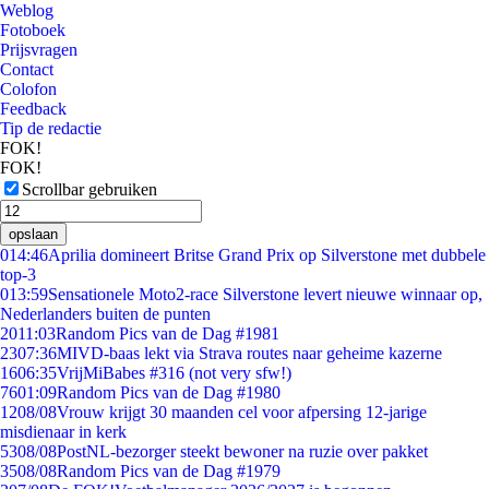
Weblog
Fotoboek
Prijsvragen
Contact
Colofon
Feedback
Tip de redactie
FOK!
FOK!
Scrollbar gebruiken
opslaan
0
14:46
Aprilia domineert Britse Grand Prix op Silverstone met dubbele
top-3
0
13:59
Sensationele Moto2-race Silverstone levert nieuwe winnaar op,
Nederlanders buiten de punten
20
11:03
Random Pics van de Dag #1981
23
07:36
MIVD-baas lekt via Strava routes naar geheime kazerne
16
06:35
VrijMiBabes #316 (not very sfw!)
76
01:09
Random Pics van de Dag #1980
12
08/08
Vrouw krijgt 30 maanden cel voor afpersing 12-jarige
misdienaar in kerk
53
08/08
PostNL-bezorger steekt bewoner na ruzie over pakket
35
08/08
Random Pics van de Dag #1979