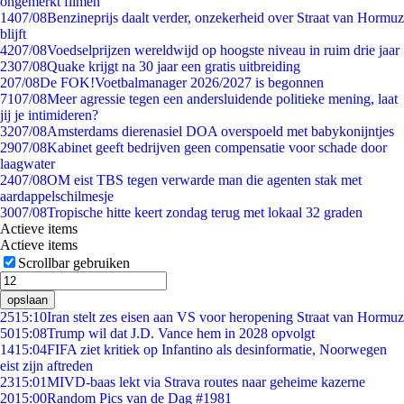
ongemerkt filmen
14
07/08
Benzineprijs daalt verder, onzekerheid over Straat van Hormuz
blijft
42
07/08
Voedselprijzen wereldwijd op hoogste niveau in ruim drie jaar
23
07/08
Quake krijgt na 30 jaar een gratis uitbreiding
2
07/08
De FOK!Voetbalmanager 2026/2027 is begonnen
71
07/08
Meer agressie tegen een andersluidende politieke mening, laat
jij je intimideren?
32
07/08
Amsterdams dierenasiel DOA overspoeld met babykonijntjes
29
07/08
Kabinet geeft bedrijven geen compensatie voor schade door
laagwater
24
07/08
OM eist TBS tegen verwarde man die agenten stak met
aardappelschilmesje
30
07/08
Tropische hitte keert zondag terug met lokaal 32 graden
Actieve items
Actieve items
Scrollbar gebruiken
opslaan
25
15:10
Iran stelt zes eisen aan VS voor heropening Straat van Hormuz
50
15:08
Trump wil dat J.D. Vance hem in 2028 opvolgt
14
15:04
FIFA ziet kritiek op Infantino als desinformatie, Noorwegen
eist zijn aftreden
23
15:01
MIVD-baas lekt via Strava routes naar geheime kazerne
20
15:00
Random Pics van de Dag #1981