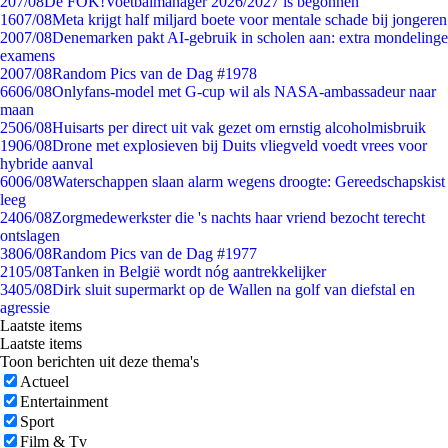
2
07/08
De FOK!Voetbalmanager 2026/2027 is begonnen
16
07/08
Meta krijgt half miljard boete voor mentale schade bij jongeren
20
07/08
Denemarken pakt AI-gebruik in scholen aan: extra mondelinge
examens
20
07/08
Random Pics van de Dag #1978
66
06/08
Onlyfans-model met G-cup wil als NASA-ambassadeur naar
maan
25
06/08
Huisarts per direct uit vak gezet om ernstig alcoholmisbruik
19
06/08
Drone met explosieven bij Duits vliegveld voedt vrees voor
hybride aanval
60
06/08
Waterschappen slaan alarm wegens droogte: Gereedschapskist
leeg
24
06/08
Zorgmedewerkster die 's nachts haar vriend bezocht terecht
ontslagen
38
06/08
Random Pics van de Dag #1977
21
05/08
Tanken in België wordt nóg aantrekkelijker
34
05/08
Dirk sluit supermarkt op de Wallen na golf van diefstal en
agressie
Laatste items
Laatste items
Toon berichten uit deze thema's
Actueel
Entertainment
Sport
Film & Tv