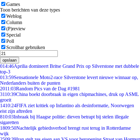
Games
Toon berichten van deze types
Weblog
Column
(P)review
Special
Poll
Scrollbar gebruiken
opslaan
0
14:46
Aprilia domineert Britse Grand Prix op Silverstone met dubbele
top-3
0
13:59
Sensationele Moto2-race Silverstone levert nieuwe winnaar op,
Nederlanders buiten de punten
20
11:03
Random Pics van de Dag #1981
31
10:39
China boekt doorbraak in eigen chipmachines, druk op ASML
groeit
14
10:24
FIFA ziet kritiek op Infantino als desinformatie, Noorwegen
eist zijn aftreden
8
10:03
Inbraak bij Haagse politie: dieven betrapt bij stelen illegale
sigaretten
18
09:50
Nachtelijk gebiedsverbod brengt rust terug in Rotterdamse
wijk
25
09:39
Iran stelt zes eisen aan VS voor heropening Straat van Hormuz