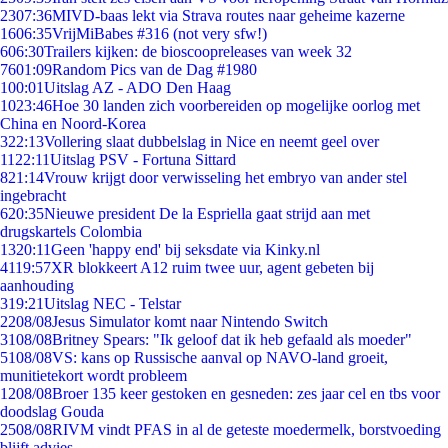
23
07:36
MIVD-baas lekt via Strava routes naar geheime kazerne
16
06:35
VrijMiBabes #316 (not very sfw!)
6
06:30
Trailers kijken: de bioscoopreleases van week 32
76
01:09
Random Pics van de Dag #1980
1
00:01
Uitslag AZ - ADO Den Haag
10
23:46
Hoe 30 landen zich voorbereiden op mogelijke oorlog met
China en Noord-Korea
3
22:13
Vollering slaat dubbelslag in Nice en neemt geel over
11
22:11
Uitslag PSV - Fortuna Sittard
8
21:14
Vrouw krijgt door verwisseling het embryo van ander stel
ingebracht
6
20:35
Nieuwe president De la Espriella gaat strijd aan met
drugskartels Colombia
13
20:11
Geen 'happy end' bij seksdate via Kinky.nl
41
19:57
XR blokkeert A12 ruim twee uur, agent gebeten bij
aanhouding
3
19:21
Uitslag NEC - Telstar
22
08/08
Jesus Simulator komt naar Nintendo Switch
31
08/08
Britney Spears: "Ik geloof dat ik heb gefaald als moeder"
51
08/08
VS: kans op Russische aanval op NAVO-land groeit,
munitietekort wordt probleem
12
08/08
Broer 135 keer gestoken en gesneden: zes jaar cel en tbs voor
doodslag Gouda
25
08/08
RIVM vindt PFAS in al de geteste moedermelk, borstvoeding
blijft advies