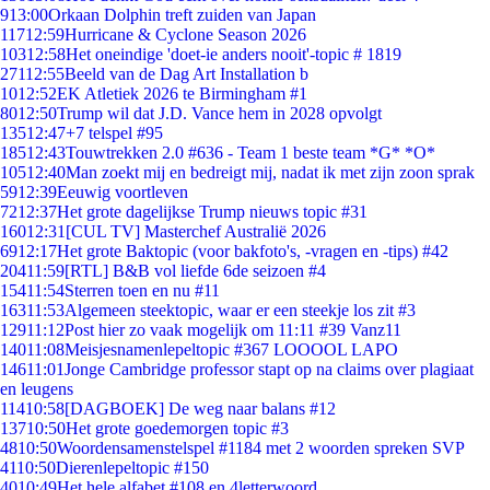
9
13:00
Orkaan Dolphin treft zuiden van Japan
117
12:59
Hurricane & Cyclone Season 2026
103
12:58
Het oneindige 'doet-ie anders nooit'-topic # 1819
271
12:55
Beeld van de Dag Art Installation b
10
12:52
EK Atletiek 2026 te Birmingham #1
80
12:50
Trump wil dat J.D. Vance hem in 2028 opvolgt
135
12:47
+7 telspel #95
185
12:43
Touwtrekken 2.0 #636 - Team 1 beste team *G* *O*
105
12:40
Man zoekt mij en bedreigt mij, nadat ik met zijn zoon sprak
59
12:39
Eeuwig voortleven
72
12:37
Het grote dagelijkse Trump nieuws topic #31
160
12:31
[CUL TV] Masterchef Australië 2026
69
12:17
Het grote Baktopic (voor bakfoto's, -vragen en -tips) #42
204
11:59
[RTL] B&B vol liefde 6de seizoen #4
154
11:54
Sterren toen en nu #11
163
11:53
Algemeen steektopic, waar er een steekje los zit #3
129
11:12
Post hier zo vaak mogelijk om 11:11 #39 Vanz11
140
11:08
Meisjesnamenlepeltopic #367 LOOOOL LAPO
146
11:01
Jonge Cambridge professor stapt op na claims over plagiaat
en leugens
114
10:58
[DAGBOEK] De weg naar balans #12
137
10:50
Het grote goedemorgen topic #3
48
10:50
Woordensamenstelspel #1184 met 2 woorden spreken SVP
41
10:50
Dierenlepeltopic #150
40
10:49
Het hele alfabet #108 en 4letterwoord