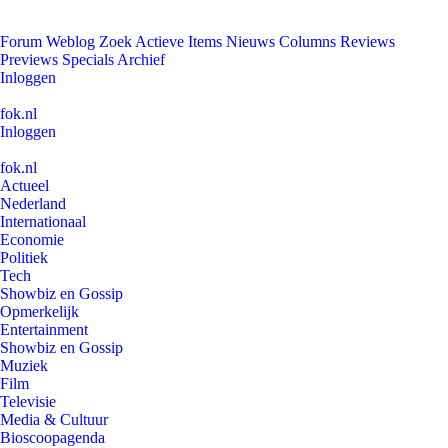
Forum
Weblog
Zoek
Actieve Items
Nieuws
Columns
Reviews
Previews
Specials
Archief
Inloggen
fok.nl
Inloggen
fok.nl
Actueel
Nederland
Internationaal
Economie
Politiek
Tech
Showbiz en Gossip
Opmerkelijk
Entertainment
Showbiz en Gossip
Muziek
Film
Televisie
Media & Cultuur
Bioscoopagenda