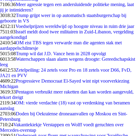
71
06:36
Meer agressie tegen een andersluidende politieke mening, laat
jij je intimideren?
30
18:32
Trump grijpt weer in op automatisch staatsburgerschap bij
geboorte in VS
42
12:11
Voedselprijzen wereldwijd op hoogste niveau in ruim drie jaar
75
11:03
Israël meldt dood twee militairen in Zuid-Libanon, vergelding
aangekondigd
24
10:54
OM eist TBS tegen verwarde man die agenten stak met
aardappelschilmesje
50
15:08
Trump wil dat J.D. Vance hem in 2028 opvolgt
60
13:58
Waterschappen slaan alarm wegens droogte: Gereedschapskist
leeg
64
12:53
Zetelpeiling: 24 zetels voor Pro en 18 zetels voor D66, FvD,
JA21 en PVV
46
09:22
Progressieve Democraat El-Sayed wint nipt voorverkiezing
Michigan
36
19:33
Pentagon verbruikt meer raketten dan kan worden aangevuld,
tekort dreigt
21
19:34
OM: vierde verdachte (18) vast op verdenking van beramen
aanslag
27
03:06
Doden bij Oekraïense droneaanvallen op Moskou en Sint-
Petersburg
7
10:24
Vakantiekiekje Verstappen en Wolff voedt geruchten over
Mercedes-overstap
23
00:51
Onderzoek naar flyers met waarschuwing voor 'Israëlische