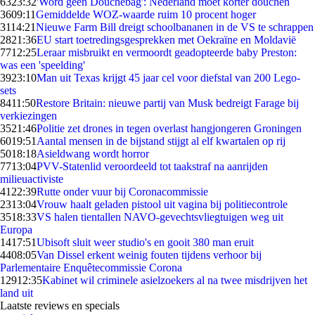
63
23:32
'Word geen Douchebag': Nederland moet korter douchen
36
09:11
Gemiddelde WOZ-waarde ruim 10 procent hoger
31
14:21
Nieuwe Farm Bill dreigt schoolbananen in de VS te schrappen
28
21:36
EU start toetredingsgesprekken met Oekraïne en Moldavië
77
12:25
Leraar misbruikt en vermoordt geadopteerde baby Preston:
was een 'speelding'
39
23:10
Man uit Texas krijgt 45 jaar cel voor diefstal van 200 Lego-
sets
84
11:50
Restore Britain: nieuwe partij van Musk bedreigt Farage bij
verkiezingen
35
21:46
Politie zet drones in tegen overlast hangjongeren Groningen
60
19:51
Aantal mensen in de bijstand stijgt al elf kwartalen op rij
50
18:18
Asieldwang wordt horror
77
13:04
PVV-Statenlid veroordeeld tot taakstraf na aanrijden
milieuactiviste
41
22:39
Rutte onder vuur bij Coronacommissie
23
13:04
Vrouw haalt geladen pistool uit vagina bij politiecontrole
35
18:33
VS halen tientallen NAVO-gevechtsvliegtuigen weg uit
Europa
14
17:51
Ubisoft sluit weer studio's en gooit 380 man eruit
44
08:05
Van Dissel erkent weinig fouten tijdens verhoor bij
Parlementaire Enquêtecommissie Corona
129
12:35
Kabinet wil criminele asielzoekers al na twee misdrijven het
land uit
Laatste reviews en specials