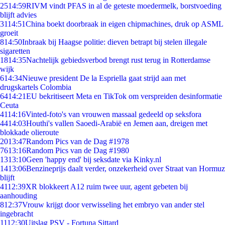
25
14:59
RIVM vindt PFAS in al de geteste moedermelk, borstvoeding
blijft advies
31
14:51
China boekt doorbraak in eigen chipmachines, druk op ASML
groeit
8
14:50
Inbraak bij Haagse politie: dieven betrapt bij stelen illegale
sigaretten
18
14:35
Nachtelijk gebiedsverbod brengt rust terug in Rotterdamse
wijk
6
14:34
Nieuwe president De la Espriella gaat strijd aan met
drugskartels Colombia
64
14:21
EU bekritiseert Meta en TikTok om verspreiden desinformatie
Ceuta
41
14:16
Vinted-foto's van vrouwen massaal gedeeld op seksfora
44
14:03
Houthi's vallen Saoedi-Arabië en Jemen aan, dreigen met
blokkade olieroute
20
13:47
Random Pics van de Dag #1978
76
13:16
Random Pics van de Dag #1980
13
13:10
Geen 'happy end' bij seksdate via Kinky.nl
14
13:06
Benzineprijs daalt verder, onzekerheid over Straat van Hormuz
blijft
41
12:39
XR blokkeert A12 ruim twee uur, agent gebeten bij
aanhouding
8
12:37
Vrouw krijgt door verwisseling het embryo van ander stel
ingebracht
11
12:30
Uitslag PSV - Fortuna Sittard