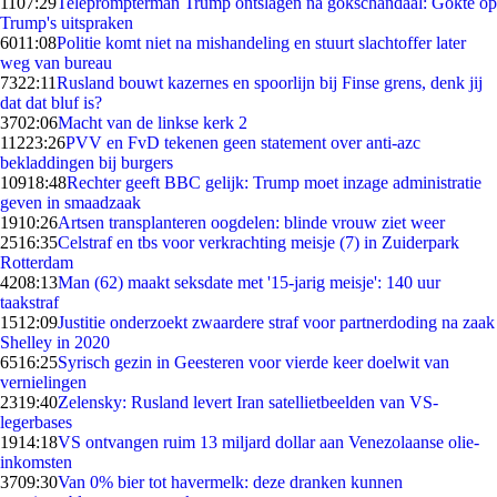
11
07:29
Teleprompterman Trump ontslagen na gokschandaal: Gokte op
Trump's uitspraken
60
11:08
Politie komt niet na mishandeling en stuurt slachtoffer later
weg van bureau
73
22:11
Rusland bouwt kazernes en spoorlijn bij Finse grens, denk jij
dat dat bluf is?
37
02:06
Macht van de linkse kerk 2
112
23:26
PVV en FvD tekenen geen statement over anti-azc
bekladdingen bij burgers
109
18:48
Rechter geeft BBC gelijk: Trump moet inzage administratie
geven in smaadzaak
19
10:26
Artsen transplanteren oogdelen: blinde vrouw ziet weer
25
16:35
Celstraf en tbs voor verkrachting meisje (7) in Zuiderpark
Rotterdam
42
08:13
Man (62) maakt seksdate met '15-jarig meisje': 140 uur
taakstraf
15
12:09
Justitie onderzoekt zwaardere straf voor partnerdoding na zaak
Shelley in 2020
65
16:25
Syrisch gezin in Geesteren voor vierde keer doelwit van
vernielingen
23
19:40
Zelensky: Rusland levert Iran satellietbeelden van VS-
legerbases
19
14:18
VS ontvangen ruim 13 miljard dollar aan Venezolaanse olie-
inkomsten
37
09:30
Van 0% bier tot havermelk: deze dranken kunnen