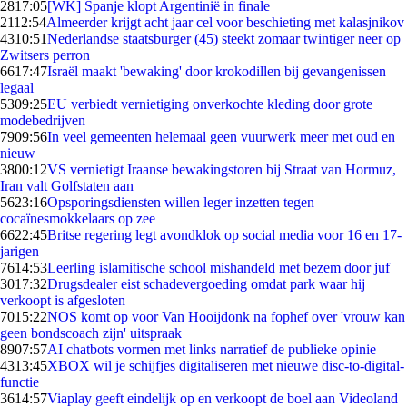
28
17:05
[WK] Spanje klopt Argentinië in finale
21
12:54
Almeerder krijgt acht jaar cel voor beschieting met kalasjnikov
43
10:51
Nederlandse staatsburger (45) steekt zomaar twintiger neer op
Zwitsers perron
66
17:47
Israël maakt 'bewaking' door krokodillen bij gevangenissen
legaal
53
09:25
EU verbiedt vernietiging onverkochte kleding door grote
modebedrijven
79
09:56
In veel gemeenten helemaal geen vuurwerk meer met oud en
nieuw
38
00:12
VS vernietigt Iraanse bewakingstoren bij Straat van Hormuz,
Iran valt Golfstaten aan
56
23:16
Opsporingsdiensten willen leger inzetten tegen
cocaïnesmokkelaars op zee
66
22:45
Britse regering legt avondklok op social media voor 16 en 17-
jarigen
76
14:53
Leerling islamitische school mishandeld met bezem door juf
30
17:32
Drugsdealer eist schadevergoeding omdat park waar hij
verkoopt is afgesloten
70
15:22
NOS komt op voor Van Hooijdonk na fophef over 'vrouw kan
geen bondscoach zijn' uitspraak
89
07:57
AI chatbots vormen met links narratief de publieke opinie
43
13:45
XBOX wil je schijfjes digitaliseren met nieuwe disc-to-digital-
functie
36
14:57
Viaplay geeft eindelijk op en verkoopt de boel aan Videoland