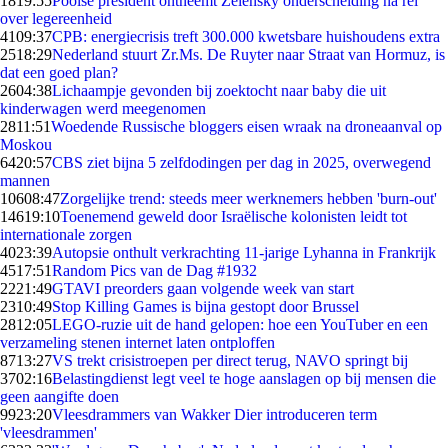
18
19:55
Poolse president ontneemt Zelensky onderscheiding na rel
over legereenheid
41
09:37
CPB: energiecrisis treft 300.000 kwetsbare huishoudens extra
25
18:29
Nederland stuurt Zr.Ms. De Ruyter naar Straat van Hormuz, is
dat een goed plan?
26
04:38
Lichaampje gevonden bij zoektocht naar baby die uit
kinderwagen werd meegenomen
28
11:51
Woedende Russische bloggers eisen wraak na droneaanval op
Moskou
64
20:57
CBS ziet bijna 5 zelfdodingen per dag in 2025, overwegend
mannen
106
08:47
Zorgelijke trend: steeds meer werknemers hebben 'burn-out'
146
19:10
Toenemend geweld door Israëlische kolonisten leidt tot
internationale zorgen
40
23:39
Autopsie onthult verkrachting 11-jarige Lyhanna in Frankrijk
45
17:51
Random Pics van de Dag #1932
22
21:49
GTAVI preorders gaan volgende week van start
23
10:49
Stop Killing Games is bijna gestopt door Brussel
28
12:05
LEGO-ruzie uit de hand gelopen: hoe een YouTuber en een
verzameling stenen internet laten ontploffen
87
13:27
VS trekt crisistroepen per direct terug, NAVO springt bij
37
02:16
Belastingdienst legt veel te hoge aanslagen op bij mensen die
geen aangifte doen
99
23:20
Vleesdrammers van Wakker Dier introduceren term
'vleesdrammen'