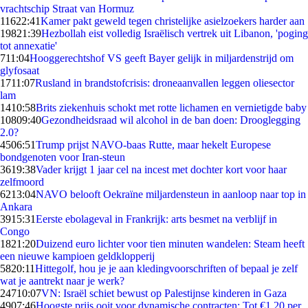
vrachtschip Straat van Hormuz
116
22:41
Kamer pakt geweld tegen christelijke asielzoekers harder aan
198
21:39
Hezbollah eist volledig Israëlisch vertrek uit Libanon, 'poging
tot annexatie'
7
11:04
Hooggerechtshof VS geeft Bayer gelijk in miljardenstrijd om
glyfosaat
17
11:07
Rusland in brandstofcrisis: droneaanvallen leggen oliesector
lam
14
10:58
Brits ziekenhuis schokt met rotte lichamen en vernietigde baby
108
09:40
Gezondheidsraad wil alcohol in de ban doen: Drooglegging
2.0?
45
06:51
Trump prijst NAVO-baas Rutte, maar hekelt Europese
bondgenoten voor Iran-steun
36
19:38
Vader krijgt 1 jaar cel na incest met dochter kort voor haar
zelfmoord
62
13:04
NAVO belooft Oekraïne miljardensteun in aanloop naar top in
Ankara
39
15:31
Eerste ebolageval in Frankrijk: arts besmet na verblijf in
Congo
18
21:20
Duizend euro lichter voor tien minuten wandelen: Steam heeft
een nieuwe kampioen geldklopperij
58
20:11
Hittegolf, hou je je aan kledingvoorschriften of bepaal je zelf
wat je aantrekt naar je werk?
247
10:07
VN: Israël schiet bewust op Palestijnse kinderen in Gaza
49
07:46
Hoogste prijs ooit voor dynamische contracten: Tot €1,20 per