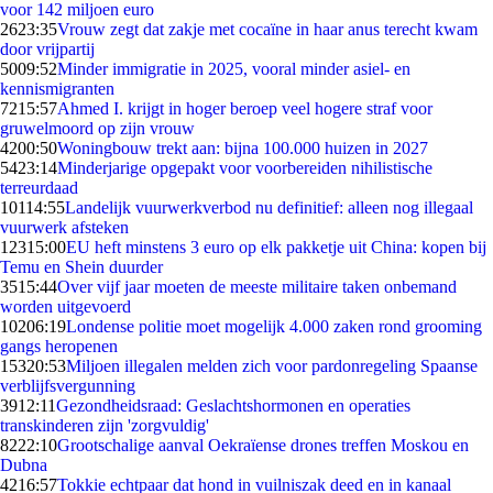
voor 142 miljoen euro
26
23:35
Vrouw zegt dat zakje met cocaïne in haar anus terecht kwam
door vrijpartij
50
09:52
Minder immigratie in 2025, vooral minder asiel- en
kennismigranten
72
15:57
Ahmed I. krijgt in hoger beroep veel hogere straf voor
gruwelmoord op zijn vrouw
42
00:50
Woningbouw trekt aan: bijna 100.000 huizen in 2027
54
23:14
Minderjarige opgepakt voor voorbereiden nihilistische
terreurdaad
101
14:55
Landelijk vuurwerkverbod nu definitief: alleen nog illegaal
vuurwerk afsteken
123
15:00
EU heft minstens 3 euro op elk pakketje uit China: kopen bij
Temu en Shein duurder
35
15:44
Over vijf jaar moeten de meeste militaire taken onbemand
worden uitgevoerd
102
06:19
Londense politie moet mogelijk 4.000 zaken rond grooming
gangs heropenen
153
20:53
Miljoen illegalen melden zich voor pardonregeling Spaanse
verblijfsvergunning
39
12:11
Gezondheidsraad: Geslachtshormonen en operaties
transkinderen zijn 'zorgvuldig'
82
22:10
Grootschalige aanval Oekraïense drones treffen Moskou en
Dubna
42
16:57
Tokkie echtpaar dat hond in vuilniszak deed en in kanaal