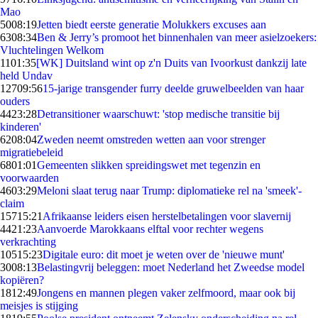
Mao
50
08:19
Jetten biedt eerste generatie Molukkers excuses aan
63
08:34
Ben & Jerry’s promoot het binnenhalen van meer asielzoekers:
Vluchtelingen Welkom
11
01:35
[WK] Duitsland wint op z'n Duits van Ivoorkust dankzij late
held Undav
127
09:56
15-jarige transgender furry deelde gruwelbeelden van haar
ouders
44
23:28
Detransitioner waarschuwt: 'stop medische transitie bij
kinderen'
62
08:04
Zweden neemt omstreden wetten aan voor strenger
migratiebeleid
68
01:01
Gemeenten slikken spreidingswet met tegenzin en
voorwaarden
46
03:29
Meloni slaat terug naar Trump: diplomatieke rel na 'smeek'-
claim
157
15:21
Afrikaanse leiders eisen herstelbetalingen voor slavernij
44
21:23
Aanvoerde Marokkaans elftal voor rechter wegens
verkrachting
105
15:23
Digitale euro: dit moet je weten over de 'nieuwe munt'
30
08:13
Belastingvrij beleggen: moet Nederland het Zweedse model
kopiëren?
18
12:49
Jongens en mannen plegen vaker zelfmoord, maar ook bij
meisjes is stijging