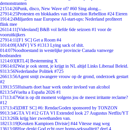
demonstranten
215
14:26
Punk, disco, New Wave of? #60 Sing along...
279
14:25
Protesten en blokkades van Extinction Rebellion #24 Eieren
19
14:24
Miljarden naar Europese AI-start-ups: Nederland profiteert
flink mee
261
14:11
[Videoland] B&B vol liefde 6de seizoen #1 voor de
vooruitkijkers
279
14:11
[F1 SC] Get a Room #4
10
14:09
[AMV] VS #1313 Lying sack of shit.
0
14:07
Noodtoestand in westelijke provincie Canada vanwege
bosbranden
12
14:03
[RTL4] Bestemming X
196
14:02
Wat je ook stemt, je krijgt in NL altijd Links Liberaal Beleid.
93
13:56
Nederlandse Politiek #725
266
13:56
Agent smijt zwangere vrouw op de grond, onderzoek gestart
#2
139
13:55
Huisarts doet haar werk onder invloed van alcohol
82
13:54
Vuelta a España 2026 #1
171
13:47
Wat is op dit moment volgens jou de meest irritante reclame?
#12
137
13:45
[DRT SC] #6: RendacGoden sponsored by TONZON
99
13:34
GTA VI #12 GTA VI Extended look 27 Augustus Netflix/YT
12
13:26
Ik krijg hier zweethanden van.
182
13:19
[Keuken Kampioen Divisie] #44 Vitesse mag weg
136
13:08
Hoe denkt God echt over homo-seksualiteit? deel 4