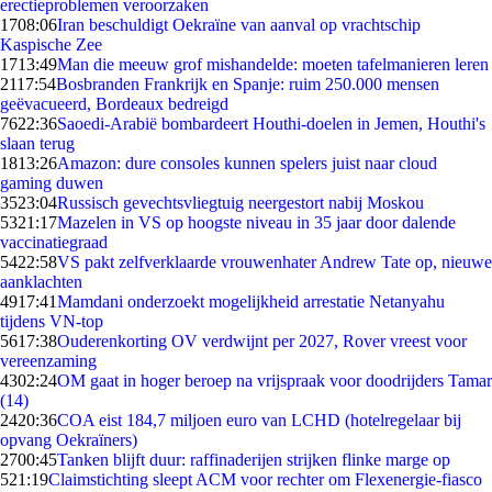
erectieproblemen veroorzaken
17
08:06
Iran beschuldigt Oekraïne van aanval op vrachtschip
Kaspische Zee
17
13:49
Man die meeuw grof mishandelde: moeten tafelmanieren leren
21
17:54
Bosbranden Frankrijk en Spanje: ruim 250.000 mensen
geëvacueerd, Bordeaux bedreigd
76
22:36
Saoedi-Arabië bombardeert Houthi-doelen in Jemen, Houthi's
slaan terug
18
13:26
Amazon: dure consoles kunnen spelers juist naar cloud
gaming duwen
35
23:04
Russisch gevechtsvliegtuig neergestort nabij Moskou
53
21:17
Mazelen in VS op hoogste niveau in 35 jaar door dalende
vaccinatiegraad
54
22:58
VS pakt zelfverklaarde vrouwenhater Andrew Tate op, nieuwe
aanklachten
49
17:41
Mamdani onderzoekt mogelijkheid arrestatie Netanyahu
tijdens VN-top
56
17:38
Ouderenkorting OV verdwijnt per 2027, Rover vreest voor
vereenzaming
43
02:24
OM gaat in hoger beroep na vrijspraak voor doodrijders Tamar
(14)
24
20:36
COA eist 184,7 miljoen euro van LCHD (hotelregelaar bij
opvang Oekraïners)
27
00:45
Tanken blijft duur: raffinaderijen strijken flinke marge op
5
21:19
Claimstichting sleept ACM voor rechter om Flexenergie-fiasco