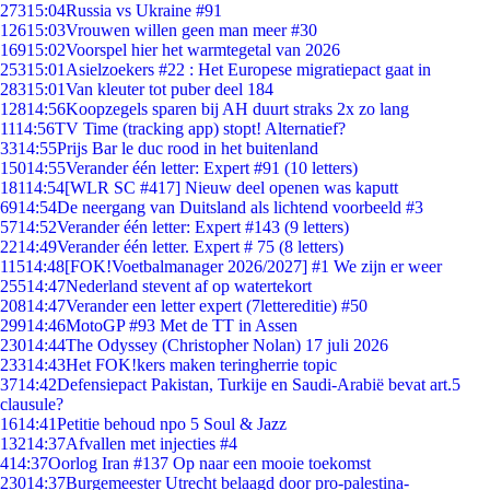
273
15:04
Russia vs Ukraine #91
126
15:03
Vrouwen willen geen man meer #30
169
15:02
Voorspel hier het warmtegetal van 2026
253
15:01
Asielzoekers #22 : Het Europese migratiepact gaat in
283
15:01
Van kleuter tot puber deel 184
128
14:56
Koopzegels sparen bij AH duurt straks 2x zo lang
11
14:56
TV Time (tracking app) stopt! Alternatief?
33
14:55
Prijs Bar le duc rood in het buitenland
150
14:55
Verander één letter: Expert #91 (10 letters)
181
14:54
[WLR SC #417] Nieuw deel openen was kaputt
69
14:54
De neergang van Duitsland als lichtend voorbeeld #3
57
14:52
Verander één letter: Expert #143 (9 letters)
22
14:49
Verander één letter. Expert # 75 (8 letters)
115
14:48
[FOK!Voetbalmanager 2026/2027] #1 We zijn er weer
255
14:47
Nederland stevent af op watertekort
208
14:47
Verander een letter expert (7lettereditie) #50
299
14:46
MotoGP #93 Met de TT in Assen
230
14:44
The Odyssey (Christopher Nolan) 17 juli 2026
233
14:43
Het FOK!kers maken teringherrie topic
37
14:42
Defensiepact Pakistan, Turkije en Saudi-Arabië bevat art.5
clausule?
16
14:41
Petitie behoud npo 5 Soul & Jazz
132
14:37
Afvallen met injecties #4
4
14:37
Oorlog Iran #137 Op naar een mooie toekomst
230
14:37
Burgemeester Utrecht belaagd door pro-palestina-