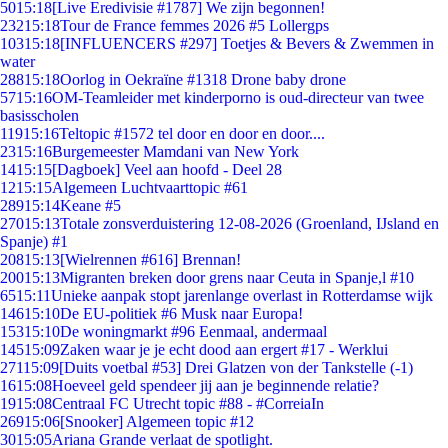
50
15:18
[Live Eredivisie #1787] We zijn begonnen!
232
15:18
Tour de France femmes 2026 #5 Lollergps
103
15:18
[INFLUENCERS #297] Toetjes & Bevers & Zwemmen in
water
288
15:18
Oorlog in Oekraïne #1318 Drone baby drone
57
15:16
OM-Teamleider met kinderporno is oud-directeur van twee
basisscholen
119
15:16
Teltopic #1572 tel door en door en door....
23
15:16
Burgemeester Mamdani van New York
14
15:15
[Dagboek] Veel aan hoofd - Deel 28
12
15:15
Algemeen Luchtvaarttopic #61
289
15:14
Keane #5
270
15:13
Totale zonsverduistering 12-08-2026 (Groenland, IJsland en
Spanje) #1
208
15:13
[Wielrennen #616] Brennan!
200
15:13
Migranten breken door grens naar Ceuta in Spanje,l #10
65
15:11
Unieke aanpak stopt jarenlange overlast in Rotterdamse wijk
146
15:10
De EU-politiek #6 Musk naar Europa!
153
15:10
De woningmarkt #96 Eenmaal, andermaal
145
15:09
Zaken waar je je echt dood aan ergert #17 - Werklui
271
15:09
[Duits voetbal #53] Drei Glatzen von der Tankstelle (-1)
16
15:08
Hoeveel geld spendeer jij aan je beginnende relatie?
19
15:08
Centraal FC Utrecht topic #88 - #CorreiaIn
269
15:06
[Snooker] Algemeen topic #12
30
15:05
Ariana Grande verlaat de spotlight.