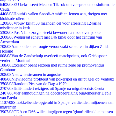
64
08/08
EU bekritiseert Meta en TikTok om verspreiden desinformatie
Ceuta
44
08/08
Houthi's vallen Saoedi-Arabië en Jemen aan, dreigen met
blokkade olieroute
12
08/08
Vrouw krijgt 30 maanden cel voor afpersing 12-jarige
misdienaar in kerk
53
08/08
PostNL-bezorger steekt bewoner na ruzie over pakket
26
08/08
Wegpiraat scheurt met 146 km/u door het centrum van
Amsterdam
7
08/08
Aanhoudende droogte veroorzaakt scheuren in dijken Zuid-
Holland
0
08/08
Van de Zandschulp overleeft matchpoints, ook Griekspoor
verder in Montreal
1
08/08
Excelsior opent seizoen met ruime zege op promovendus
Cambuur
2
08/08
Nieuw te streamen in augustus
4
08/08
Niewiadoma profiteert van pokerspel en grijpt geel op Ventoux
35
08/08
Random Pics van de Dag #1979
27
07/08
Italië hindert reizigers uit Spanje na migratiecrisis Ceuta
24
07/08
Vier aanhoudingen na doodsbedreiging burgemeester Depla
van Breda
11
07/08
Smokkelbende opgerold in Spanje, verdienden miljoenen aan
migranten
39
07/08
CDA en D66 willen ingrijpen tegen 'gluurbrillen' die mensen