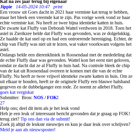
Kat na zes jaar terug bij eigenaar
Jippie
14-05-2024 10:47
print
Een vrouw uit Goes dacht in 2021 haar vermiste kat terug te hebben,
maar het bleek een vreemde kat te zijn. Pas vorige week vond ze haar
echte vermiste kat. Nu heeft ze twee bijna identieke katten in huis.
De zwarte kat Fluffy van Deborah Wattel verdween in 2018. Toen het
asiel in Zierikzee belde dat Fluffy was gevonden, was ze dolgelukkig.
Ze haalde de kat snel op en had een ontroerende hereniging. Echter, de
chip van Fluffy was niet uit te lezen, wat vaker voorkwam volgens het
asiel.
Onlangs belde een dierenkliniek in Roosendaal met de mededeling dat
de echte Fluffy daar was gevonden. Wattel kon het eerst niet geloven,
omdat ze dacht dat ze al Fluffy in huis had. Na controle bleek de chip
van de kat uit Roosendaal overeen te komen met die van de echte
Fluffy. Nu heeft ze twee vrijwel identieke zwarte katten in huis. Om ze
uit elkaar te houden, heeft ze de originele Fluffy een blauwe halsband
gegeven en de dubbelganger een rode. Ze noemt ze allebei Fluffy.
goes
kat
vergiskat
Submitter:
Bron:
NOS / FOK!
27
Help ons; deel dit item als je het leuk vond
Heb je een leuk of interessant bericht gevonden dat je graag op FOK!
terug ziet?
Tip ons dan via de submit!
Zoek jij altijd de leukste nieuwtjes en kun je daar leuk over schrijven?
Meld je aan als nieuwsposter!