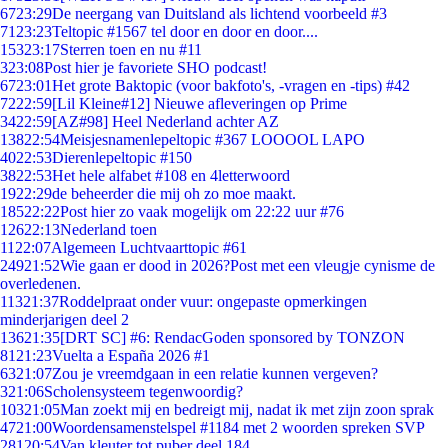
67
23:29
De neergang van Duitsland als lichtend voorbeeld #3
71
23:23
Teltopic #1567 tel door en door en door....
153
23:17
Sterren toen en nu #11
3
23:08
Post hier je favoriete SHO podcast!
67
23:01
Het grote Baktopic (voor bakfoto's, -vragen en -tips) #42
72
22:59
[Lil Kleine#12] Nieuwe afleveringen op Prime
34
22:59
[AZ#98] Heel Nederland achter AZ
138
22:54
Meisjesnamenlepeltopic #367 LOOOOL LAPO
40
22:53
Dierenlepeltopic #150
38
22:53
Het hele alfabet #108 en 4letterwoord
19
22:29
de beheerder die mij oh zo moe maakt.
185
22:22
Post hier zo vaak mogelijk om 22:22 uur #76
126
22:13
Nederland toen
11
22:07
Algemeen Luchtvaarttopic #61
249
21:52
Wie gaan er dood in 2026?Post met een vleugje cynisme de
overledenen.
113
21:37
Roddelpraat onder vuur: ongepaste opmerkingen
minderjarigen deel 2
136
21:35
[DRT SC] #6: RendacGoden sponsored by TONZON
81
21:23
Vuelta a España 2026 #1
63
21:07
Zou je vreemdgaan in een relatie kunnen vergeven?
3
21:06
Scholensysteem tegenwoordig?
103
21:05
Man zoekt mij en bedreigt mij, nadat ik met zijn zoon sprak
47
21:00
Woordensamenstelspel #1184 met 2 woorden spreken SVP
281
20:54
Van kleuter tot puber deel 184