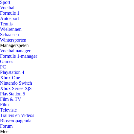
Sport
Voetbal
Formule 1
Autosport
Tennis
Wielrennen
Schaatsen
Wintersporten
Managerspelen
Voetbalmanager
Formule 1-manager
Games
PC
Playstation 4
Xbox One
Nintendo Switch
Xbox Series X|S
PlayStation 5
Film & TV
Film
Televisie
Trailers en Videos
Bioscoopagenda
Forum
Meer