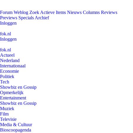
Forum
Weblog
Zoek
Actieve Items
Nieuws
Columns
Reviews
Previews
Specials
Archief
Inloggen
fok.nl
Inloggen
fok.nl
Actueel
Nederland
Internationaal
Economie
Politiek
Tech
Showbiz en Gossip
Opmerkelijk
Entertainment
Showbiz en Gossip
Muziek
Film
Televisie
Media & Cultuur
Bioscoopagenda