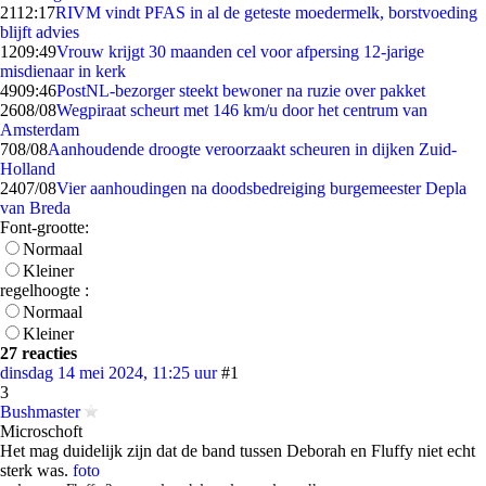
21
12:17
RIVM vindt PFAS in al de geteste moedermelk, borstvoeding
blijft advies
12
09:49
Vrouw krijgt 30 maanden cel voor afpersing 12-jarige
misdienaar in kerk
49
09:46
PostNL-bezorger steekt bewoner na ruzie over pakket
26
08/08
Wegpiraat scheurt met 146 km/u door het centrum van
Amsterdam
7
08/08
Aanhoudende droogte veroorzaakt scheuren in dijken Zuid-
Holland
24
07/08
Vier aanhoudingen na doodsbedreiging burgemeester Depla
van Breda
Font-grootte:
Normaal
Kleiner
regelhoogte :
Normaal
Kleiner
27 reacties
dinsdag 14 mei 2024, 11:25 uur
#1
3
Bushmaster
Microschoft
Het mag duidelijk zijn dat de band tussen Deborah en Fluffy niet echt
sterk was.
foto