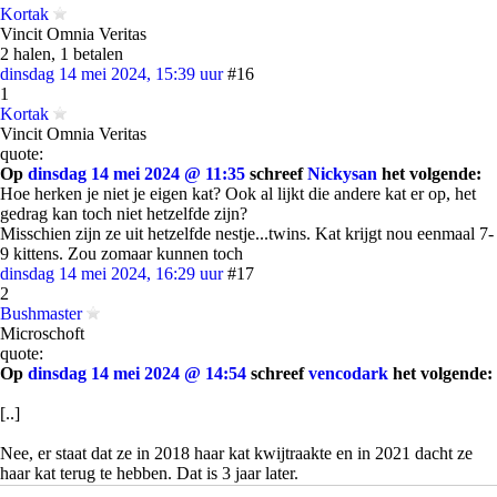
Kortak
Vincit Omnia Veritas
2 halen, 1 betalen
dinsdag 14 mei 2024, 15:39 uur
#16
1
Kortak
Vincit Omnia Veritas
quote:
Op
dinsdag 14 mei 2024 @ 11:35
schreef
Nickysan
het volgende:
Hoe herken je niet je eigen kat? Ook al lijkt die andere kat er op, het
gedrag kan toch niet hetzelfde zijn?
Misschien zijn ze uit hetzelfde nestje...twins. Kat krijgt nou eenmaal 7-
9 kittens. Zou zomaar kunnen toch
dinsdag 14 mei 2024, 16:29 uur
#17
2
Bushmaster
Microschoft
quote:
Op
dinsdag 14 mei 2024 @ 14:54
schreef
vencodark
het volgende:
[..]
Nee, er staat dat ze in 2018 haar kat kwijtraakte en in 2021 dacht ze
haar kat terug te hebben. Dat is 3 jaar later.
Pas vorige week werd ze gebeld dat de echte Fluffy terug was