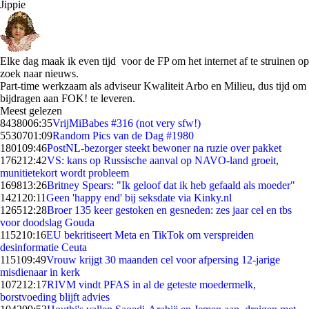
Jippie
Elke dag maak ik even tijd voor de FP om het internet af te struinen op
zoek naar nieuws.
Part-time werkzaam als adviseur Kwaliteit Arbo en Milieu, dus tijd om
bijdragen aan FOK! te leveren.
Meest gelezen
84380
06:35
VrijMiBabes #316 (not very sfw!)
55307
01:09
Random Pics van de Dag #1980
1801
09:46
PostNL-bezorger steekt bewoner na ruzie over pakket
1762
12:42
VS: kans op Russische aanval op NAVO-land groeit,
munitietekort wordt probleem
1698
13:26
Britney Spears: "Ik geloof dat ik heb gefaald als moeder"
1421
20:11
Geen 'happy end' bij seksdate via Kinky.nl
1265
12:28
Broer 135 keer gestoken en gesneden: zes jaar cel en tbs
voor doodslag Gouda
1152
10:16
EU bekritiseert Meta en TikTok om verspreiden
desinformatie Ceuta
1151
09:49
Vrouw krijgt 30 maanden cel voor afpersing 12-jarige
misdienaar in kerk
1072
12:17
RIVM vindt PFAS in al de geteste moedermelk,
borstvoeding blijft advies