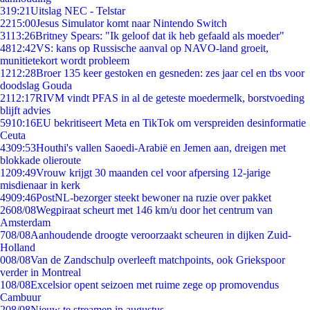
3
19:21
Uitslag NEC - Telstar
22
15:00
Jesus Simulator komt naar Nintendo Switch
31
13:26
Britney Spears: "Ik geloof dat ik heb gefaald als moeder"
48
12:42
VS: kans op Russische aanval op NAVO-land groeit,
munitietekort wordt probleem
12
12:28
Broer 135 keer gestoken en gesneden: zes jaar cel en tbs voor
doodslag Gouda
21
12:17
RIVM vindt PFAS in al de geteste moedermelk, borstvoeding
blijft advies
59
10:16
EU bekritiseert Meta en TikTok om verspreiden desinformatie
Ceuta
43
09:53
Houthi's vallen Saoedi-Arabië en Jemen aan, dreigen met
blokkade olieroute
12
09:49
Vrouw krijgt 30 maanden cel voor afpersing 12-jarige
misdienaar in kerk
49
09:46
PostNL-bezorger steekt bewoner na ruzie over pakket
26
08/08
Wegpiraat scheurt met 146 km/u door het centrum van
Amsterdam
7
08/08
Aanhoudende droogte veroorzaakt scheuren in dijken Zuid-
Holland
0
08/08
Van de Zandschulp overleeft matchpoints, ook Griekspoor
verder in Montreal
1
08/08
Excelsior opent seizoen met ruime zege op promovendus
Cambuur
2
08/08
Nieuw te streamen in augustus