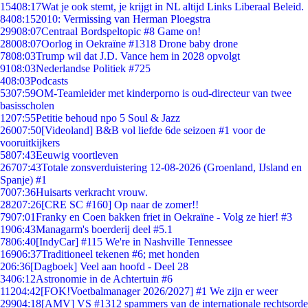
154
08:17
Wat je ook stemt, je krijgt in NL altijd Links Liberaal Beleid.
84
08:15
2010: Vermissing van Herman Ploegstra
299
08:07
Centraal Bordspeltopic #8 Game on!
280
08:07
Oorlog in Oekraïne #1318 Drone baby drone
78
08:03
Trump wil dat J.D. Vance hem in 2028 opvolgt
91
08:03
Nederlandse Politiek #725
4
08:03
Podcasts
53
07:59
OM-Teamleider met kinderporno is oud-directeur van twee
basisscholen
12
07:55
Petitie behoud npo 5 Soul & Jazz
260
07:50
[Videoland] B&B vol liefde 6de seizoen #1 voor de
vooruitkijkers
58
07:43
Eeuwig voortleven
267
07:43
Totale zonsverduistering 12-08-2026 (Groenland, IJsland en
Spanje) #1
70
07:36
Huisarts verkracht vrouw.
282
07:26
[CRE SC #160] Op naar de zomer!!
79
07:01
Franky en Coen bakken friet in Oekraïne - Volg ze hier! #3
19
06:43
Managarm's boerderij deel #5.1
78
06:40
[IndyCar] #115 We're in Nashville Tennessee
169
06:37
Traditioneel tekenen #6; met honden
2
06:36
[Dagboek] Veel aan hoofd - Deel 28
34
06:12
Astronomie in de Achtertuin #6
112
04:42
[FOK!Voetbalmanager 2026/2027] #1 We zijn er weer
299
04:18
[AMV] VS #1312 spammers van de internationale rechtsorde