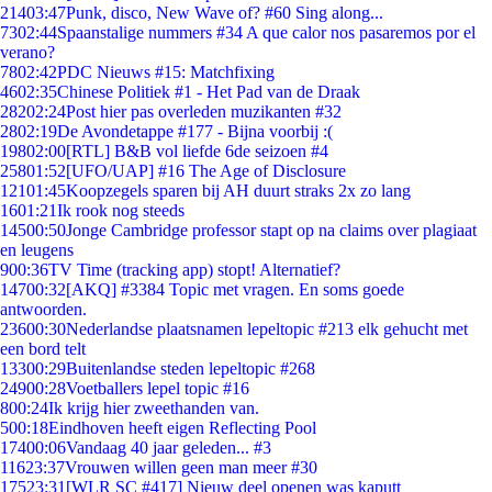
214
03:47
Punk, disco, New Wave of? #60 Sing along...
73
02:44
Spaanstalige nummers #34 A que calor nos pasaremos por el
verano?
78
02:42
PDC Nieuws #15: Matchfixing
46
02:35
Chinese Politiek #1 - Het Pad van de Draak
282
02:24
Post hier pas overleden muzikanten #32
28
02:19
De Avondetappe #177 - Bijna voorbij :(
198
02:00
[RTL] B&B vol liefde 6de seizoen #4
258
01:52
[UFO/UAP] #16 The Age of Disclosure
121
01:45
Koopzegels sparen bij AH duurt straks 2x zo lang
16
01:21
Ik rook nog steeds
145
00:50
Jonge Cambridge professor stapt op na claims over plagiaat
en leugens
9
00:36
TV Time (tracking app) stopt! Alternatief?
147
00:32
[AKQ] #3384 Topic met vragen. En soms goede
antwoorden.
236
00:30
Nederlandse plaatsnamen lepeltopic #213 elk gehucht met
een bord telt
133
00:29
Buitenlandse steden lepeltopic #268
249
00:28
Voetballers lepel topic #16
8
00:24
Ik krijg hier zweethanden van.
5
00:18
Eindhoven heeft eigen Reflecting Pool
174
00:06
Vandaag 40 jaar geleden... #3
116
23:37
Vrouwen willen geen man meer #30
175
23:31
[WLR SC #417] Nieuw deel openen was kaputt