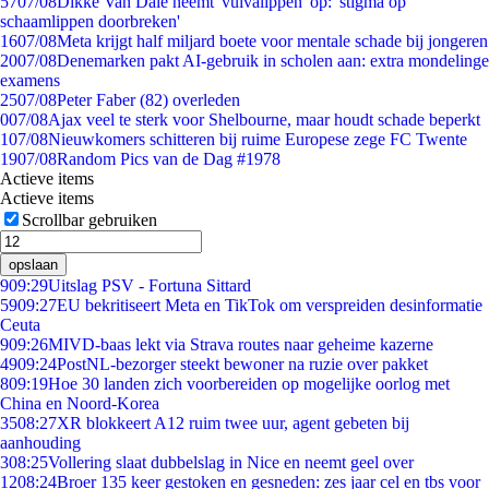
57
07/08
Dikke Van Dale neemt 'vulvalippen' op: 'stigma op
schaamlippen doorbreken'
16
07/08
Meta krijgt half miljard boete voor mentale schade bij jongeren
20
07/08
Denemarken pakt AI-gebruik in scholen aan: extra mondelinge
examens
25
07/08
Peter Faber (82) overleden
0
07/08
Ajax veel te sterk voor Shelbourne, maar houdt schade beperkt
1
07/08
Nieuwkomers schitteren bij ruime Europese zege FC Twente
19
07/08
Random Pics van de Dag #1978
Actieve items
Actieve items
Scrollbar gebruiken
opslaan
9
09:29
Uitslag PSV - Fortuna Sittard
59
09:27
EU bekritiseert Meta en TikTok om verspreiden desinformatie
Ceuta
9
09:26
MIVD-baas lekt via Strava routes naar geheime kazerne
49
09:24
PostNL-bezorger steekt bewoner na ruzie over pakket
8
09:19
Hoe 30 landen zich voorbereiden op mogelijke oorlog met
China en Noord-Korea
35
08:27
XR blokkeert A12 ruim twee uur, agent gebeten bij
aanhouding
3
08:25
Vollering slaat dubbelslag in Nice en neemt geel over
12
08:24
Broer 135 keer gestoken en gesneden: zes jaar cel en tbs voor