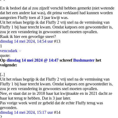
En ik bedoel dat al zou zijzelf verschil hebben gemerkt (niet wetende
dat het een andere kat was), dit prima verklaard had kunnen worden
aangezien Fluffy toen al 3 jaar kwijt was.
Uit het relaas begrijp ik dat Fluffy 2 vrij snel na de vermissing van
Fluffy 1 bij haar terecht kwam. Omdat katpoes een gewoontedier is,
zou je een verandering in gewoontes snel moeten opvallen.
Raak ik hier een gevoelige sneer?
dinsdag 14 mei 2024, 14:54 uur
#13
1
vencodark
quote:
Op
dinsdag 14 mei 2024 @ 14:47
schreef
Bushmaster
het
volgende:
[..]
Uit het relaas begrijp ik dat Fluffy 2 vrij snel na de vermissing van
Fluffy 1 bij haar terecht kwam. Omdat katpoes een gewoontedier is,
zou je een verandering in gewoontes snel moeten opvallen.
Nee, er staat dat ze in 2018 haar kat kwijtraakte en in 2021 dacht ze
haar kat terug te hebben. Dat is 3 jaar later.
Pas vorige week werd ze gebeld dat de echte Fluffy terug was
gevonden.
dinsdag 14 mei 2024, 15:17 uur
#14
2