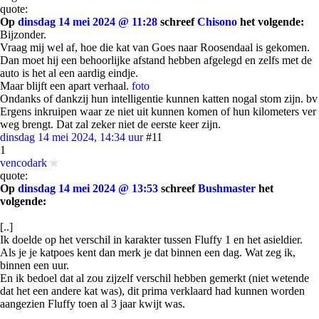
quote:
Op
dinsdag 14 mei 2024 @ 11:28
schreef
Chisono
het volgende:
Bijzonder.
Vraag mij wel af, hoe die kat van Goes naar Roosendaal is gekomen.
Dan moet hij een behoorlijke afstand hebben afgelegd en zelfs met de
auto is het al een aardig eindje.
Maar blijft een apart verhaal.
foto
Ondanks of dankzij hun intelligentie kunnen katten nogal stom zijn. bv
Ergens inkruipen waar ze niet uit kunnen komen of hun kilometers ver
weg brengt. Dat zal zeker niet de eerste keer zijn.
dinsdag 14 mei 2024, 14:34 uur
#11
1
vencodark
quote:
Op
dinsdag 14 mei 2024 @ 13:53
schreef
Bushmaster
het
volgende:
[..]
Ik doelde op het verschil in karakter tussen Fluffy 1 en het asieldier.
Als je je katpoes kent dan merk je dat binnen een dag. Wat zeg ik,
binnen een uur.
En ik bedoel dat al zou zijzelf verschil hebben gemerkt (niet wetende
dat het een andere kat was), dit prima verklaard had kunnen worden
aangezien Fluffy toen al 3 jaar kwijt was.