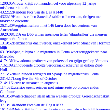
12
00:05
Vrouw krijgt 30 maanden cel voor afpersing 12-jarige
misdienaar in kerk
43
22:22
Random Pics van de Dag #1448
43
22:19
Houthi's vallen Saoedi-Arabië en Jemen aan, dreigen met
blokkade olieroute
26
21:30
Wegpiraat scheurt met 146 km/u door het centrum van
Amsterdam
39
20:08
CDA en D66 willen ingrijpen tegen 'gluurbrillen' die mensen
ongemerkt filmen
13
19:52
Benzineprijs daalt verder, onzekerheid over Straat van Hormuz
blijft
63
19:04
Spanje: bijna alle migranten in Ceuta weer teruggekeerd naar
Marokko
4
17:13
Niewiadoma profiteert van pokerspel en grijpt geel op Ventoux
7
16:10
Aanhoudende droogte veroorzaakt scheuren in dijken Zuid-
Holland
27
15:52
Italië hindert reizigers uit Spanje na migratiecrisis Ceuta
23
14:17
Long live the 7th of October
2
14:11
Nieuw te streamen in augustus
1
14:08
Excelsior opent seizoen met ruime zege op promovendus
Cambuur
60
13:58
Waterschappen slaan alarm wegens droogte: Gereedschapskist
leeg
37
13:13
Random Pics van de Dag #1833
16
12:43
Meta krijgt half miljard boete voor mentale schade bij jongeren