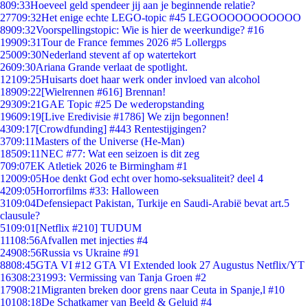
8
09:33
Hoeveel geld spendeer jij aan je beginnende relatie?
277
09:32
Het enige echte LEGO-topic #45 LEGOOOOOOOOOOO
89
09:32
Voorspellingstopic: Wie is hier de weerkundige? #16
199
09:31
Tour de France femmes 2026 #5 Lollergps
250
09:30
Nederland stevent af op watertekort
26
09:30
Ariana Grande verlaat de spotlight.
121
09:25
Huisarts doet haar werk onder invloed van alcohol
189
09:22
[Wielrennen #616] Brennan!
293
09:21
GAE Topic #25 De wederopstanding
196
09:19
[Live Eredivisie #1786] We zijn begonnen!
43
09:17
[Crowdfunding] #443 Rentestijgingen?
37
09:11
Masters of the Universe (He-Man)
185
09:11
NEC #77: Wat een seizoen is dit zeg
7
09:07
EK Atletiek 2026 te Birmingham #1
120
09:05
Hoe denkt God echt over homo-seksualiteit? deel 4
42
09:05
Horrorfilms #33: Halloween
31
09:04
Defensiepact Pakistan, Turkije en Saudi-Arabië bevat art.5
clausule?
51
09:01
[Netflix #210] TUDUM
111
08:56
Afvallen met injecties #4
249
08:56
Russia vs Ukraine #91
88
08:45
GTA VI #12 GTA VI Extended look 27 Augustus Netflix/YT
163
08:23
1993: Vermissing van Tanja Groen #2
179
08:21
Migranten breken door grens naar Ceuta in Spanje,l #10
101
08:18
De Schatkamer van Beeld & Geluid #4