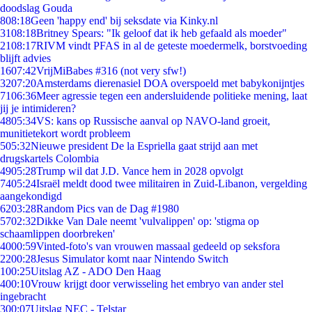
doodslag Gouda
8
08:18
Geen 'happy end' bij seksdate via Kinky.nl
31
08:18
Britney Spears: "Ik geloof dat ik heb gefaald als moeder"
21
08:17
RIVM vindt PFAS in al de geteste moedermelk, borstvoeding
blijft advies
16
07:42
VrijMiBabes #316 (not very sfw!)
32
07:20
Amsterdams dierenasiel DOA overspoeld met babykonijntjes
71
06:36
Meer agressie tegen een andersluidende politieke mening, laat
jij je intimideren?
48
05:34
VS: kans op Russische aanval op NAVO-land groeit,
munitietekort wordt probleem
5
05:32
Nieuwe president De la Espriella gaat strijd aan met
drugskartels Colombia
49
05:28
Trump wil dat J.D. Vance hem in 2028 opvolgt
74
05:24
Israël meldt dood twee militairen in Zuid-Libanon, vergelding
aangekondigd
62
03:28
Random Pics van de Dag #1980
57
02:32
Dikke Van Dale neemt 'vulvalippen' op: 'stigma op
schaamlippen doorbreken'
40
00:59
Vinted-foto's van vrouwen massaal gedeeld op seksfora
22
00:28
Jesus Simulator komt naar Nintendo Switch
1
00:25
Uitslag AZ - ADO Den Haag
4
00:10
Vrouw krijgt door verwisseling het embryo van ander stel
ingebracht
3
00:07
Uitslag NEC - Telstar