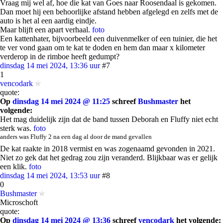
Vraag mij wel af, hoe die kat van Goes naar Roosendaal is gekomen.
Dan moet hij een behoorlijke afstand hebben afgelegd en zelfs met de
auto is het al een aardig eindje.
Maar blijft een apart verhaal.
foto
Een kattenhater, bijvoorbeeld een duivenmelker of een tuinier, die het
te ver vond gaan om te kat te doden en hem dan maar x kilometer
verderop in de rimboe heeft gedumpt?
dinsdag 14 mei 2024, 13:36 uur
#7
1
vencodark
quote:
Op
dinsdag 14 mei 2024 @ 11:25
schreef
Bushmaster
het
volgende:
Het mag duidelijk zijn dat de band tussen Deborah en Fluffy niet echt
sterk was.
foto
anders was Fluffy 2 na een dag al door de mand gevallen
De kat raakte in 2018 vermist en was zogenaamd gevonden in 2021.
Niet zo gek dat het gedrag zou zijn veranderd. Blijkbaar was er gelijk
een klik.
foto
dinsdag 14 mei 2024, 13:53 uur
#8
0
Bushmaster
Microschoft
quote:
Op
dinsdag 14 mei 2024 @ 13:36
schreef
vencodark
het volgende: