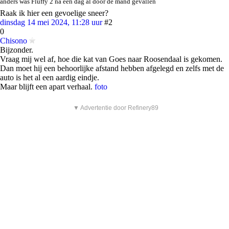
anders was Fluffy 2 na een dag al door de mand gevallen
Raak ik hier een gevoelige sneer?
dinsdag 14 mei 2024, 11:28 uur
#2
0
Chisono
Bijzonder.
Vraag mij wel af, hoe die kat van Goes naar Roosendaal is gekomen.
Dan moet hij een behoorlijke afstand hebben afgelegd en zelfs met de
auto is het al een aardig eindje.
Maar blijft een apart verhaal.
foto
▼ Advertentie door Refinery89