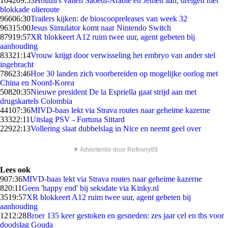
1042
09:53
Houthi's vallen Saoedi-Arabië en Jemen aan, dreigen met
blokkade olieroute
966
06:30
Trailers kijken: de bioscoopreleases van week 32
963
15:00
Jesus Simulator komt naar Nintendo Switch
879
19:57
XR blokkeert A12 ruim twee uur, agent gebeten bij
aanhouding
833
21:14
Vrouw krijgt door verwisseling het embryo van ander stel
ingebracht
786
23:46
Hoe 30 landen zich voorbereiden op mogelijke oorlog met
China en Noord-Korea
508
20:35
Nieuwe president De la Espriella gaat strijd aan met
drugskartels Colombia
441
07:36
MIVD-baas lekt via Strava routes naar geheime kazerne
333
22:11
Uitslag PSV - Fortuna Sittard
229
22:13
Vollering slaat dubbelslag in Nice en neemt geel over
▼ Advertentie door Refinery89
Lees ook
9
07:36
MIVD-baas lekt via Strava routes naar geheime kazerne
8
20:11
Geen 'happy end' bij seksdate via Kinky.nl
35
19:57
XR blokkeert A12 ruim twee uur, agent gebeten bij
aanhouding
12
12:28
Broer 135 keer gestoken en gesneden: zes jaar cel en tbs voor
doodslag Gouda