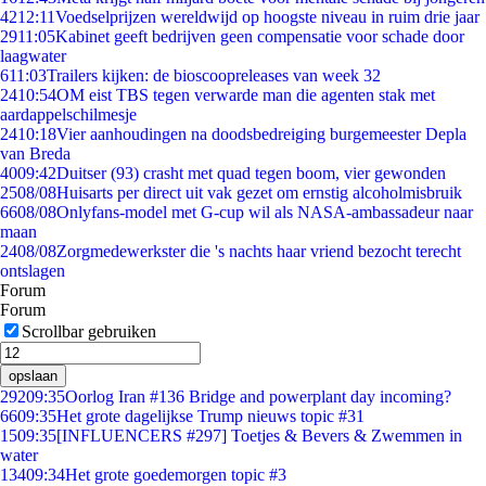
42
12:11
Voedselprijzen wereldwijd op hoogste niveau in ruim drie jaar
29
11:05
Kabinet geeft bedrijven geen compensatie voor schade door
laagwater
6
11:03
Trailers kijken: de bioscoopreleases van week 32
24
10:54
OM eist TBS tegen verwarde man die agenten stak met
aardappelschilmesje
24
10:18
Vier aanhoudingen na doodsbedreiging burgemeester Depla
van Breda
40
09:42
Duitser (93) crasht met quad tegen boom, vier gewonden
25
08/08
Huisarts per direct uit vak gezet om ernstig alcoholmisbruik
66
08/08
Onlyfans-model met G-cup wil als NASA-ambassadeur naar
maan
24
08/08
Zorgmedewerkster die 's nachts haar vriend bezocht terecht
ontslagen
Forum
Forum
Scrollbar gebruiken
opslaan
292
09:35
Oorlog Iran #136 Bridge and powerplant day incoming?
66
09:35
Het grote dagelijkse Trump nieuws topic #31
15
09:35
[INFLUENCERS #297] Toetjes & Bevers & Zwemmen in
water
134
09:34
Het grote goedemorgen topic #3