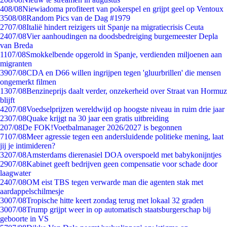
4
08/08
Niewiadoma profiteert van pokerspel en grijpt geel op Ventoux
35
08/08
Random Pics van de Dag #1979
27
07/08
Italië hindert reizigers uit Spanje na migratiecrisis Ceuta
24
07/08
Vier aanhoudingen na doodsbedreiging burgemeester Depla
van Breda
11
07/08
Smokkelbende opgerold in Spanje, verdienden miljoenen aan
migranten
39
07/08
CDA en D66 willen ingrijpen tegen 'gluurbrillen' die mensen
ongemerkt filmen
13
07/08
Benzineprijs daalt verder, onzekerheid over Straat van Hormuz
blijft
42
07/08
Voedselprijzen wereldwijd op hoogste niveau in ruim drie jaar
23
07/08
Quake krijgt na 30 jaar een gratis uitbreiding
2
07/08
De FOK!Voetbalmanager 2026/2027 is begonnen
71
07/08
Meer agressie tegen een andersluidende politieke mening, laat
jij je intimideren?
32
07/08
Amsterdams dierenasiel DOA overspoeld met babykonijntjes
29
07/08
Kabinet geeft bedrijven geen compensatie voor schade door
laagwater
24
07/08
OM eist TBS tegen verwarde man die agenten stak met
aardappelschilmesje
30
07/08
Tropische hitte keert zondag terug met lokaal 32 graden
30
07/08
Trump grijpt weer in op automatisch staatsburgerschap bij
geboorte in VS