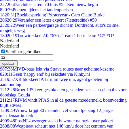
227
20:47
archito's jaren '70 huis #5 - Een nieuw begin
8
20:36
Poepen tijdens het tandenpoetsen
18
20:31
[Boekbespreking] Yesteryear - Caro Claire Burke
206
20:29
Verander een letter expert (7lettereditie) #50
23
20:22
Weer een parkeergarage dicht in Dordrecht, auto's zo snel
mogelijk weg
180
20:19
Touwtrekken 2.0 #636 - Team 1 beste team *G* *O*
Nederland
Nederland
Scrollbar gebruiken
opslaan
9
07:36
MIVD-baas lekt via Strava routes naar geheime kazerne
8
20:11
Geen 'happy end' bij seksdate via Kinky.nl
35
19:57
XR blokkeert A12 ruim twee uur, agent gebeten bij
aanhouding
12
12:28
Broer 135 keer gestoken en gesneden: zes jaar cel en tbs voor
doodslag Gouda
21
12:17
RIVM vindt PFAS in al de geteste moedermelk, borstvoeding
blijft advies
12
09:49
Vrouw krijgt 30 maanden cel voor afpersing 12-jarige
misdienaar in kerk
49
09:46
PostNL-bezorger steekt bewoner na ruzie over pakket
26
08/08
Wegpiraat scheurt met 146 km/u door het centrum van