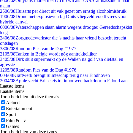
66
06/08
Onlyfans-model met G-cup wil als NASA-ambassadeur naar
maan
25
06/08
Huisarts per direct uit vak gezet om ernstig alcoholmisbruik
19
06/08
Drone met explosieven bij Duits vliegveld voedt vrees voor
hybride aanval
60
06/08
Waterschappen slaan alarm wegens droogte: Gereedschapskist
leeg
24
06/08
Zorgmedewerkster die 's nachts haar vriend bezocht terecht
ontslagen
38
06/08
Random Pics van de Dag #1977
21
05/08
Tanken in België wordt nóg aantrekkelijker
34
05/08
Dirk sluit supermarkt op de Wallen na golf van diefstal en
agressie
12
05/08
Random Pics van de Dag #1976
6
04/08
Kraftwerk brengt ruimteschip terug naar Eindhoven
20
04/08
Apple vecht Britse eis tot inbouwen backdoor in iCloud aan
Laatste items
Laatste items
Toon berichten uit deze thema's
Actueel
Entertainment
Sport
Film & Tv
Games
Toon berichten van deze types