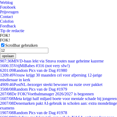
Weblog
Fotoboek
Prijsvragen
Contact
Colofon
Feedback
Tip de redactie
FOK!
FOK!
Scrollbar gebruiken
opslaan
9
07:36
MIVD-baas lekt via Strava routes naar geheime kazerne
16
06:35
VrijMiBabes #316 (not very sfw!)
62
01:09
Random Pics van de Dag #1980
12
09:49
Vrouw krijgt 30 maanden cel voor afpersing 12-jarige
misdienaar in kerk
49
09:46
PostNL-bezorger steekt bewoner na ruzie over pakket
35
08/08
Random Pics van de Dag #1979
2
07/08
De FOK!Voetbalmanager 2026/2027 is begonnen
16
07/08
Meta krijgt half miljard boete voor mentale schade bij jongeren
20
07/08
Denemarken pakt AI-gebruik in scholen aan: extra mondelinge
examens
19
07/08
Random Pics van de Dag #1978