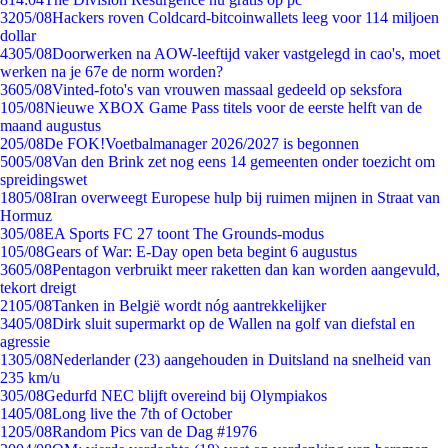
32
05/08
Hackers roven Coldcard-bitcoinwallets leeg voor 114 miljoen
dollar
43
05/08
Doorwerken na AOW-leeftijd vaker vastgelegd in cao's, moet
werken na je 67e de norm worden?
36
05/08
Vinted-foto's van vrouwen massaal gedeeld op seksfora
1
05/08
Nieuwe XBOX Game Pass titels voor de eerste helft van de
maand augustus
2
05/08
De FOK!Voetbalmanager 2026/2027 is begonnen
50
05/08
Van den Brink zet nog eens 14 gemeenten onder toezicht om
spreidingswet
18
05/08
Iran overweegt Europese hulp bij ruimen mijnen in Straat van
Hormuz
3
05/08
EA Sports FC 27 toont The Grounds-modus
1
05/08
Gears of War: E-Day open beta begint 6 augustus
36
05/08
Pentagon verbruikt meer raketten dan kan worden aangevuld,
tekort dreigt
21
05/08
Tanken in België wordt nóg aantrekkelijker
34
05/08
Dirk sluit supermarkt op de Wallen na golf van diefstal en
agressie
13
05/08
Nederlander (23) aangehouden in Duitsland na snelheid van
235 km/u
3
05/08
Gedurfd NEC blijft overeind bij Olympiakos
14
05/08
Long live the 7th of October
12
05/08
Random Pics van de Dag #1976