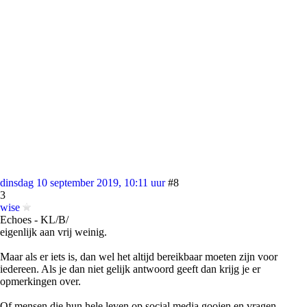
dinsdag 10 september 2019, 10:11 uur
#8
3
wise
Echoes - KL/B/
eigenlijk aan vrij weinig.
Maar als er iets is, dan wel het altijd bereikbaar moeten zijn voor
iedereen. Als je dan niet gelijk antwoord geeft dan krijg je er
opmerkingen over.
Of mensen die hun hele leven op social media gooien en vragen