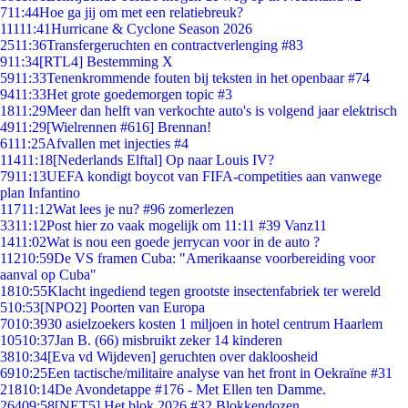
7
11:44
Hoe ga jij om met een relatiebreuk?
111
11:41
Hurricane & Cyclone Season 2026
25
11:36
Transfergeruchten en contractverlenging #83
9
11:34
[RTL4] Bestemming X
59
11:33
Tenenkrommende fouten bij teksten in het openbaar #74
94
11:33
Het grote goedemorgen topic #3
18
11:29
Meer dan helft van verkochte auto's is volgend jaar elektrisch
49
11:29
[Wielrennen #616] Brennan!
61
11:25
Afvallen met injecties #4
114
11:18
[Nederlands Elftal] Op naar Louis IV?
79
11:13
UEFA kondigt boycot van FIFA-competities aan vanwege
plan Infantino
117
11:12
Wat lees je nu? #96 zomerlezen
33
11:12
Post hier zo vaak mogelijk om 11:11 #39 Vanz11
14
11:02
Wat is nou een goede jerrycan voor in de auto ?
112
10:59
De VS framen Cuba: "Amerikaanse voorbereiding voor
aanval op Cuba"
18
10:55
Klacht ingediend tegen grootste insectenfabriek ter wereld
5
10:53
[NPO2] Poorten van Europa
70
10:39
30 asielzoekers kosten 1 miljoen in hotel centrum Haarlem
105
10:37
Jan B. (66) misbruikt zeker 14 kinderen
38
10:34
[Eva vd Wijdeven] geruchten over dakloosheid
69
10:25
Een tactische/militaire analyse van het front in Oekraïne #31
218
10:14
De Avondetappe #176 - Met Ellen ten Damme.
264
09:58
[NET5] Het blok 2026 #32 Blokkendozen