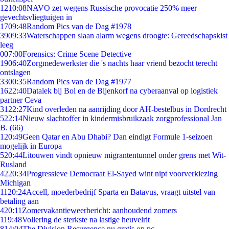
12
10:08
NAVO zet wegens Russische provocatie 250% meer
gevechtsvliegtuigen in
17
09:48
Random Pics van de Dag #1978
39
09:33
Waterschappen slaan alarm wegens droogte: Gereedschapskist
leeg
0
07:00
Forensics: Crime Scene Detective
19
06:40
Zorgmedewerkster die 's nachts haar vriend bezocht terecht
ontslagen
33
00:35
Random Pics van de Dag #1977
16
22:40
Datalek bij Bol en de Bijenkorf na cyberaanval op logistiek
partner Ceva
31
22:27
Kind overleden na aanrijding door AH-bestelbus in Dordrecht
5
22:14
Nieuw slachtoffer in kindermisbruikzaak zorgprofessional Jan
B. (66)
1
20:49
Geen Qatar en Abu Dhabi? Dan eindigt Formule 1-seizoen
mogelijk in Europa
5
20:44
Litouwen vindt opnieuw migrantentunnel onder grens met Wit-
Rusland
42
20:34
Progressieve Democraat El-Sayed wint nipt voorverkiezing
Michigan
11
20:24
Accell, moederbedrijf Sparta en Batavus, vraagt uitstel van
betaling aan
4
20:11
Zomervakantieweerbericht: aanhoudend zomers
1
19:48
Vollering de sterkste na lastige heuvelrit
8
14:04
The Division Resurgence nu gratis op pc