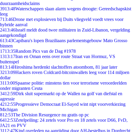
duurzaamheidsclaims
39
13:48
Waterschappen slaan alarm wegens droogte: Gereedschapskist
leeg
7
13:46
Drone met explosieven bij Duits vliegveld voedt vrees voor
hybride aanval
24
13:46
Israël meldt dood twee militairen in Zuid-Libanon, vergelding
aangekondigd
6
13:43
Capibara's lopen Braziliaans parlementsgebouw Mato Grosso
binnen
17
13:35
Random Pics van de Dag #1978
13
13:17
Iran en Oman eens over route Straat van Hormuz, VS
buitenspel
8
13:14
Hiroshima herdenkt slachtoffers atoombom, 81 jaar later
32
13:09
Hackers roven Coldcard-bitcoinwallets leeg voor 114 miljoen
dollar
31
13:00
Spaanse politie: minstens tien voor terrorisme veroordeelden
onder migranten Ceuta
34
12:59
Dirk sluit supermarkt op de Wallen na golf van diefstal en
agressie
42
12:55
Progressieve Democraat El-Sayed wint nipt voorverkiezing
Michigan
8
12:53
The Division Resurgence nu gratis op pc
64
12:53
Zetelpeiling: 24 zetels voor Pro en 18 zetels voor D66, FvD,
JA21 en PVV
31
12:47
Kind overleden na aanrijding door AH-bestelbus in Dordrecht