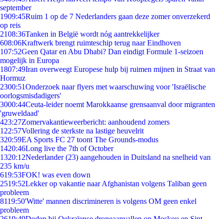
september
19
09:45
Ruim 1 op de 7 Nederlanders gaan deze zomer onverzekerd
op reis
21
08:36
Tanken in België wordt nóg aantrekkelijker
6
08:06
Kraftwerk brengt ruimteschip terug naar Eindhoven
1
07:52
Geen Qatar en Abu Dhabi? Dan eindigt Formule 1-seizoen
mogelijk in Europa
18
07:49
Iran overweegt Europese hulp bij ruimen mijnen in Straat van
Hormuz
23
00:51
Onderzoek naar flyers met waarschuwing voor 'Israëlische
oorlogsmisdadigers'
30
00:44
Ceuta-leider noemt Marokkaanse grensaanval door migranten
'gruweldaad'
4
23:27
Zomervakantieweerbericht: aanhoudend zomers
1
22:57
Vollering de sterkste na lastige heuvelrit
3
20:59
EA Sports FC 27 toont The Grounds-modus
14
20:46
Long live the 7th of October
13
20:12
Nederlander (23) aangehouden in Duitsland na snelheid van
235 km/u
6
19:53
FOK! was even down
25
19:52
Lekker op vakantie naar Afghanistan volgens Taliban geen
probleem
81
19:50
'Witte' mannen discrimineren is volgens OM geen enkel
probleem
26
19:49
Doden bij Oekraïense droneaanvallen op Moskou en Sint-