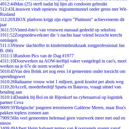
49
12:44
Man (25) sterft nadat hij lijm als condoom gebruikt
5
12:43
Litouwen vindt opnieuw migrantentunnel onder grens met Wit-
Rusland
1
12:20
XBOX platform krijgt zijn eigen "Platinum" achievements dit
jaar
36
11:55
Vinted-foto's van vrouwen massaal gedeeld op seksfora
19
11:52
Zorgmedewerkster die 's nachts haar vriend bezocht terecht
ontslagen
5
11:13
Nieuw slachtoffer in kindermisbruikzaak zorgprofessional Jan
B. (66)
33
11:13
Random Pics van de Dag #1977
43
11:10
Doorwerken na AOW-leeftijd vaker vastgelegd in cao's, moet
werken na je 67e de norm worden?
50
10:45
Van den Brink zet nog eens 14 gemeenten onder toezicht om
spreidingswet
16
10:26
Italiaanse vrouw wint 1 miljoen, gooit kraslot per abuis weg
11
10:20
Accell, moederbedrijf Sparta en Batavus, vraagt uitstel van
betaling aan
16
10:14
Datalek bij Bol en de Bijenkorf na cyberaanval op logistiek
partner Ceva
90
09:59
'Belgische' jongeren terroriseren Galderse Meren, maar Boa's
pakken topless zonnen aan
79
09:56
In veel gemeenten helemaal geen vuurwerk meer met oud en
nieuw
34
09:49
Albert Heijn halveert tempo van Koopzegels sparen vanaf