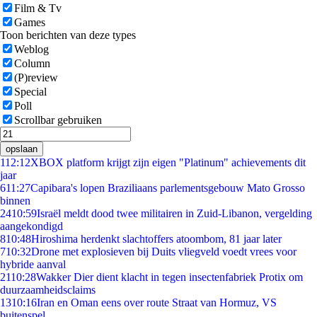
Film & Tv
Games
Toon berichten van deze types
Weblog
Column
(P)review
Special
Poll
Scrollbar gebruiken
opslaan
1
12:12
XBOX platform krijgt zijn eigen "Platinum" achievements dit
jaar
6
11:27
Capibara's lopen Braziliaans parlementsgebouw Mato Grosso
binnen
24
10:59
Israël meldt dood twee militairen in Zuid-Libanon, vergelding
aangekondigd
8
10:48
Hiroshima herdenkt slachtoffers atoombom, 81 jaar later
7
10:32
Drone met explosieven bij Duits vliegveld voedt vrees voor
hybride aanval
21
10:28
Wakker Dier dient klacht in tegen insectenfabriek Protix om
duurzaamheidsclaims
13
10:16
Iran en Oman eens over route Straat van Hormuz, VS
buitenspel