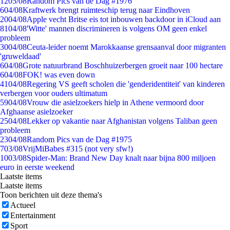
12
05/08
Random Pics van de Dag #1976
6
04/08
Kraftwerk brengt ruimteschip terug naar Eindhoven
20
04/08
Apple vecht Britse eis tot inbouwen backdoor in iCloud aan
81
04/08
'Witte' mannen discrimineren is volgens OM geen enkel
probleem
30
04/08
Ceuta-leider noemt Marokkaanse grensaanval door migranten
'gruweldaad'
6
04/08
Grote natuurbrand Boschhuizerbergen groeit naar 100 hectare
6
04/08
FOK! was even down
41
04/08
Regering VS geeft scholen die 'genderidentiteit' van kinderen
verbergen voor ouders ultimatum
59
04/08
Vrouw die asielzoekers hielp in Athene vermoord door
Afghaanse asielzoeker
25
04/08
Lekker op vakantie naar Afghanistan volgens Taliban geen
probleem
23
04/08
Random Pics van de Dag #1975
7
03/08
VrijMiBabes #315 (not very sfw!)
10
03/08
Spider-Man: Brand New Day knalt naar bijna 800 miljoen
euro in eerste weekend
Laatste items
Laatste items
Toon berichten uit deze thema's
Actueel
Entertainment
Sport