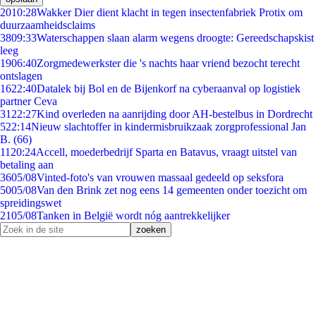
20
10:28
Wakker Dier dient klacht in tegen insectenfabriek Protix om
duurzaamheidsclaims
38
09:33
Waterschappen slaan alarm wegens droogte: Gereedschapskist
leeg
19
06:40
Zorgmedewerkster die 's nachts haar vriend bezocht terecht
ontslagen
16
22:40
Datalek bij Bol en de Bijenkorf na cyberaanval op logistiek
partner Ceva
31
22:27
Kind overleden na aanrijding door AH-bestelbus in Dordrecht
5
22:14
Nieuw slachtoffer in kindermisbruikzaak zorgprofessional Jan
B. (66)
11
20:24
Accell, moederbedrijf Sparta en Batavus, vraagt uitstel van
betaling aan
36
05/08
Vinted-foto's van vrouwen massaal gedeeld op seksfora
50
05/08
Van den Brink zet nog eens 14 gemeenten onder toezicht om
spreidingswet
21
05/08
Tanken in België wordt nóg aantrekkelijker