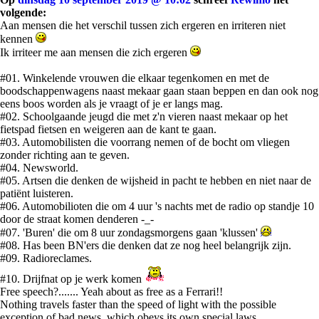
volgende:
Aan mensen die het verschil tussen zich ergeren en irriteren niet
kennen
Ik irriteer me aan mensen die zich ergeren
#01. Winkelende vrouwen die elkaar tegenkomen en met de
boodschappenwagens naast mekaar gaan staan beppen en dan ook nog
eens boos worden als je vraagt of je er langs mag.
#02. Schoolgaande jeugd die met z'n vieren naast mekaar op het
fietspad fietsen en weigeren aan de kant te gaan.
#03. Automobilisten die voorrang nemen of de bocht om vliegen
zonder richting aan te geven.
#04. Newsworld.
#05. Artsen die denken de wijsheid in pacht te hebben en niet naar de
patiënt luisteren.
#06. Automobilioten die om 4 uur 's nachts met de radio op standje 10
door de straat komen denderen -_-
#07. 'Buren' die om 8 uur zondagsmorgens gaan 'klussen'
#08. Has been BN'ers die denken dat ze nog heel belangrijk zijn.
#09. Radioreclames.
#10. Drijfnat op je werk komen
Free speech?....... Yeah about as free as a Ferrari!!
Nothing travels faster than the speed of light with the possible
exception of bad news, which obeys its own special laws.