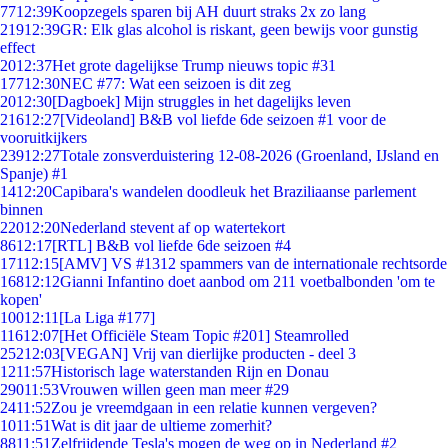
77
12:39
Koopzegels sparen bij AH duurt straks 2x zo lang
219
12:39
GR: Elk glas alcohol is riskant, geen bewijs voor gunstig
effect
20
12:37
Het grote dagelijkse Trump nieuws topic #31
177
12:30
NEC #77: Wat een seizoen is dit zeg
20
12:30
[Dagboek] Mijn struggles in het dagelijks leven
216
12:27
[Videoland] B&B vol liefde 6de seizoen #1 voor de
vooruitkijkers
239
12:27
Totale zonsverduistering 12-08-2026 (Groenland, IJsland en
Spanje) #1
14
12:20
Capibara's wandelen doodleuk het Braziliaanse parlement
binnen
220
12:20
Nederland stevent af op watertekort
86
12:17
[RTL] B&B vol liefde 6de seizoen #4
171
12:15
[AMV] VS #1312 spammers van de internationale rechtsorde
168
12:12
Gianni Infantino doet aanbod om 211 voetbalbonden 'om te
kopen'
100
12:11
[La Liga #177]
116
12:07
[Het Officiële Steam Topic #201] Steamrolled
252
12:03
[VEGAN] Vrij van dierlijke producten - deel 3
12
11:57
Historisch lage waterstanden Rijn en Donau
290
11:53
Vrouwen willen geen man meer #29
24
11:52
Zou je vreemdgaan in een relatie kunnen vergeven?
10
11:51
Wat is dit jaar de ultieme zomerhit?
88
11:51
Zelfrijdende Tesla's mogen de weg op in Nederland #2