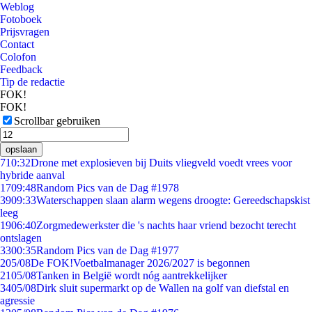
Weblog
Fotoboek
Prijsvragen
Contact
Colofon
Feedback
Tip de redactie
FOK!
FOK!
Scrollbar gebruiken
opslaan
7
10:32
Drone met explosieven bij Duits vliegveld voedt vrees voor
hybride aanval
17
09:48
Random Pics van de Dag #1978
39
09:33
Waterschappen slaan alarm wegens droogte: Gereedschapskist
leeg
19
06:40
Zorgmedewerkster die 's nachts haar vriend bezocht terecht
ontslagen
33
00:35
Random Pics van de Dag #1977
2
05/08
De FOK!Voetbalmanager 2026/2027 is begonnen
21
05/08
Tanken in België wordt nóg aantrekkelijker
34
05/08
Dirk sluit supermarkt op de Wallen na golf van diefstal en
agressie