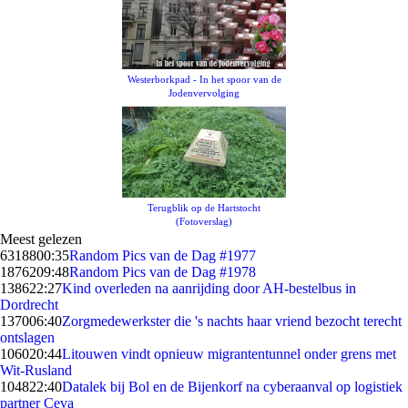
Westerborkpad - In het spoor van de
Jodenvervolging
Terugblik op de Hartstocht
(Fotoverslag)
Meest gelezen
63188
00:35
Random Pics van de Dag #1977
18762
09:48
Random Pics van de Dag #1978
1386
22:27
Kind overleden na aanrijding door AH-bestelbus in
Dordrecht
1370
06:40
Zorgmedewerkster die 's nachts haar vriend bezocht terecht
ontslagen
1060
20:44
Litouwen vindt opnieuw migrantentunnel onder grens met
Wit-Rusland
1048
22:40
Datalek bij Bol en de Bijenkorf na cyberaanval op logistiek
partner Ceva