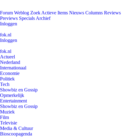
Forum
Weblog
Zoek
Actieve Items
Nieuws
Columns
Reviews
Previews
Specials
Archief
Inloggen
fok.nl
Inloggen
fok.nl
Actueel
Nederland
Internationaal
Economie
Politiek
Tech
Showbiz en Gossip
Opmerkelijk
Entertainment
Showbiz en Gossip
Muziek
Film
Televisie
Media & Cultuur
Bioscoopagenda