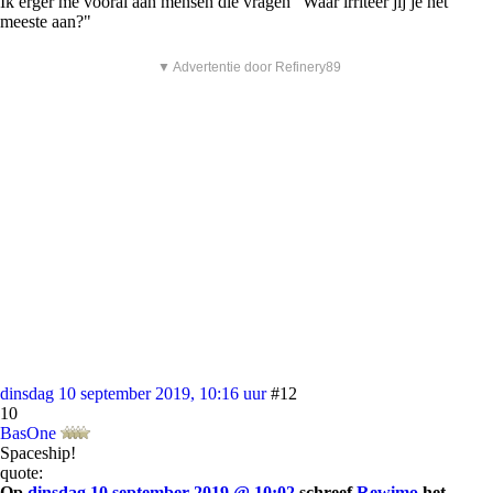
Ik erger me vooral aan mensen die vragen "Waar irriteer jij je het
meeste aan?"
▼ Advertentie door Refinery89
dinsdag 10 september 2019, 10:16 uur
#12
10
BasOne
Spaceship!
quote:
Op
dinsdag 10 september 2019 @ 10:02
schreef
Rewimo
het