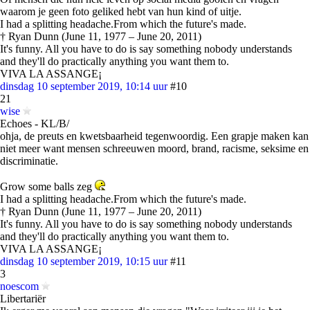
waarom je geen foto geliked hebt van hun kind of uitje.
I had a splitting headache.From which the future's made.
† Ryan Dunn (June 11, 1977 – June 20, 2011)
It's funny. All you have to do is say something nobody understands
and they'll do practically anything you want them to.
VIVA LA ASSANGE¡
dinsdag 10 september 2019, 10:14 uur
#10
21
wise
Echoes - KL/B/
ohja, de preuts en kwetsbaarheid tegenwoordig. Een grapje maken kan
niet meer want mensen schreeuwen moord, brand, racisme, seksime en
discriminatie.
Grow some balls zeg
I had a splitting headache.From which the future's made.
† Ryan Dunn (June 11, 1977 – June 20, 2011)
It's funny. All you have to do is say something nobody understands
and they'll do practically anything you want them to.
VIVA LA ASSANGE¡
dinsdag 10 september 2019, 10:15 uur
#11
3
noescom
Libertariër