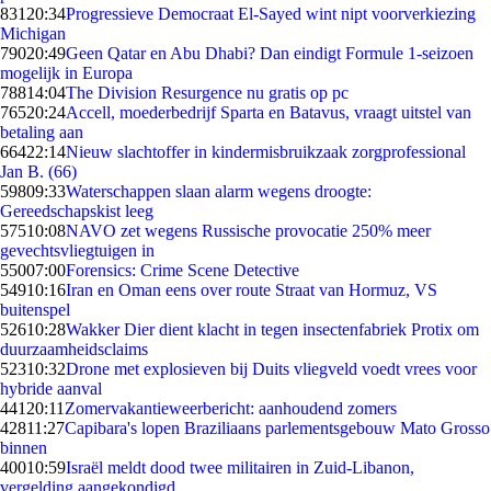
831
20:34
Progressieve Democraat El-Sayed wint nipt voorverkiezing
Michigan
790
20:49
Geen Qatar en Abu Dhabi? Dan eindigt Formule 1-seizoen
mogelijk in Europa
788
14:04
The Division Resurgence nu gratis op pc
765
20:24
Accell, moederbedrijf Sparta en Batavus, vraagt uitstel van
betaling aan
664
22:14
Nieuw slachtoffer in kindermisbruikzaak zorgprofessional
Jan B. (66)
598
09:33
Waterschappen slaan alarm wegens droogte:
Gereedschapskist leeg
575
10:08
NAVO zet wegens Russische provocatie 250% meer
gevechtsvliegtuigen in
550
07:00
Forensics: Crime Scene Detective
549
10:16
Iran en Oman eens over route Straat van Hormuz, VS
buitenspel
526
10:28
Wakker Dier dient klacht in tegen insectenfabriek Protix om
duurzaamheidsclaims
523
10:32
Drone met explosieven bij Duits vliegveld voedt vrees voor
hybride aanval
441
20:11
Zomervakantieweerbericht: aanhoudend zomers
428
11:27
Capibara's lopen Braziliaans parlementsgebouw Mato Grosso
binnen
400
10:59
Israël meldt dood twee militairen in Zuid-Libanon,
vergelding aangekondigd