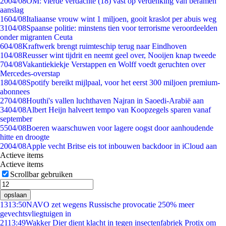
20
04/08
OM: vierde verdachte (18) vast op verdenking van beramen
aanslag
16
04/08
Italiaanse vrouw wint 1 miljoen, gooit kraslot per abuis weg
31
04/08
Spaanse politie: minstens tien voor terrorisme veroordeelden
onder migranten Ceuta
6
04/08
Kraftwerk brengt ruimteschip terug naar Eindhoven
1
04/08
Reusser wint tijdrit en neemt geel over, Nooijen knap tweede
7
04/08
Vakantiekiekje Verstappen en Wolff voedt geruchten over
Mercedes-overstap
18
04/08
Spotify bereikt mijlpaal, voor het eerst 300 miljoen premium-
abonnees
27
04/08
Houthi's vallen luchthaven Najran in Saoedi-Arabië aan
34
04/08
Albert Heijn halveert tempo van Koopzegels sparen vanaf
september
55
04/08
Boeren waarschuwen voor lagere oogst door aanhoudende
hitte en droogte
20
04/08
Apple vecht Britse eis tot inbouwen backdoor in iCloud aan
Actieve items
Actieve items
Scrollbar gebruiken
opslaan
13
13:50
NAVO zet wegens Russische provocatie 250% meer
gevechtsvliegtuigen in
21
13:49
Wakker Dier dient klacht in tegen insectenfabriek Protix om