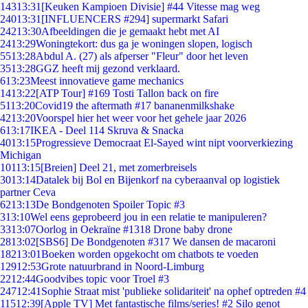
143
13:31
[Keuken Kampioen Divisie] #44 Vitesse mag weg
240
13:31
[INFLUENCERS #294] supermarkt Safari
242
13:30
Afbeeldingen die je gemaakt hebt met AI
24
13:29
Woningtekort: dus ga je woningen slopen, logisch
55
13:28
Abdul A. (27) als afperser "Fleur" door het leven
35
13:28
GGZ heeft mij gezond verklaard.
6
13:23
Meest innovatieve game mechanics
14
13:22
[ATP Tour] #169 Tosti Tallon back on fire
51
13:20
Covid19 the aftermath #17 bananenmilkshake
42
13:20
Voorspel hier het weer voor het gehele jaar 2026
6
13:17
IKEA - Deel 114 Skruva & Snacka
40
13:15
Progressieve Democraat El-Sayed wint nipt voorverkiezing
Michigan
101
13:15
[Breien] Deel 21, met zomerbreisels
30
13:14
Datalek bij Bol en Bijenkorf na cyberaanval op logistiek
partner Ceva
62
13:13
De Bondgenoten Spoiler Topic #3
3
13:10
Wel eens geprobeerd jou in een relatie te manipuleren?
33
13:07
Oorlog in Oekraïne #1318 Drone baby drone
28
13:02
[SBS6] De Bondgenoten #317 We dansen de macaroni
182
13:01
Boeken worden opgekocht om chatbots te voeden
129
12:53
Grote natuurbrand in Noord-Limburg
22
12:44
Goodvibes topic voor Troel #3
247
12:41
Sophie Straat mist 'publieke solidariteit' na ophef optreden #4
115
12:39
[Apple TV] Met fantastische films/series! #2 Silo genot