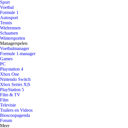
Sport
Voetbal
Formule 1
Autosport
Tennis
Wielrennen
Schaatsen
Wintersporten
Managerspelen
Voetbalmanager
Formule 1-manager
Games
PC
Playstation 4
Xbox One
Nintendo Switch
Xbox Series X|S
PlayStation 5
Film & TV
Film
Televisie
Trailers en Videos
Bioscoopagenda
Forum
Meer