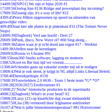
144
09:58
[NPO1] We zijn er bijna 2026 #1
171
09:56
Oorlog Iran #136 Bridge and powerplant day incoming?
179
09:50
Zuunig zijn, it's a way of life! #22
43
09:45
Perez Hilton opgenomen op spoed na uitzenden van
gruwelijke video
4
09:40
Draai hier alle platen in je platenkast #32 (The Torture Never
Stops)
249
09:39
[Dagboek] Veel aan hoofd - Deel 27
206
09:38
Punk, disco, New Wave of? #60 Sing along...
139
09:38
Zaken waar je je echt dood aan ergert #17 - Werklui
14
09:38
Aftellen naar de kerstdagen
206
09:02
Russia vs Ukraine #91
5
08:55
Insta360 Studio software, lagging en stotteren
13
08:52
Koot en Bie hun tijd ver vooruit..................
113
08:44
Vrienden gaan op vakantie zonder mij uit te nodigen
138
08:43
Wat je ook stemt, je krijgt in NL altijd Links Liberaal Beleid.
37
08:40
Dierenlepeltopic #150
176
08:39
Touwtrekken 2.0 #636 - Team 1 beste team *G* *O*
21
08:28
[2026/2027] Eredivisietoto #1
150
08:25
"Niche"-historische producten in de supermarkt
40
08:23
[Dagboek] What's in your head? #2
158
08:20
Lizzy (21) op klaarlichte dag zwaar mishandeld
108
07:50
Lisa (38) vermoord door Afghaanse asielzoeker
161
07:47
Wat is jullie binnenhuistemperatuur? #81 Horrorzomer
Lifestyle