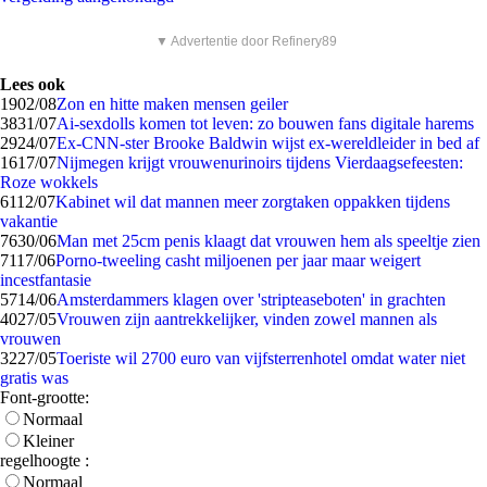
▼ Advertentie door Refinery89
Lees ook
19
02/08
Zon en hitte maken mensen geiler
38
31/07
Ai-sexdolls komen tot leven: zo bouwen fans digitale harems
29
24/07
Ex-CNN-ster Brooke Baldwin wijst ex-wereldleider in bed af
16
17/07
Nijmegen krijgt vrouwenurinoirs tijdens Vierdaagsefeesten:
Roze wokkels
61
12/07
Kabinet wil dat mannen meer zorgtaken oppakken tijdens
vakantie
76
30/06
Man met 25cm penis klaagt dat vrouwen hem als speeltje zien
71
17/06
Porno-tweeling casht miljoenen per jaar maar weigert
incestfantasie
57
14/06
Amsterdammers klagen over 'stripteaseboten' in grachten
40
27/05
Vrouwen zijn aantrekkelijker, vinden zowel mannen als
vrouwen
32
27/05
Toeriste wil 2700 euro van vijfsterrenhotel omdat water niet
gratis was
Font-grootte:
Normaal
Kleiner
regelhoogte :
Normaal