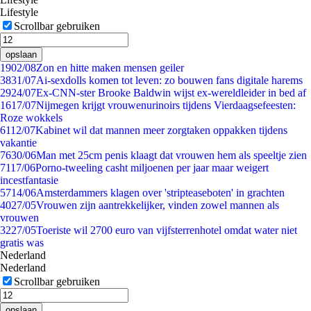
Lifestyle
Scrollbar gebruiken
opslaan
19
02/08
Zon en hitte maken mensen geiler
38
31/07
Ai-sexdolls komen tot leven: zo bouwen fans digitale harems
29
24/07
Ex-CNN-ster Brooke Baldwin wijst ex-wereldleider in bed af
16
17/07
Nijmegen krijgt vrouwenurinoirs tijdens Vierdaagsefeesten:
Roze wokkels
61
12/07
Kabinet wil dat mannen meer zorgtaken oppakken tijdens
vakantie
76
30/06
Man met 25cm penis klaagt dat vrouwen hem als speeltje zien
71
17/06
Porno-tweeling casht miljoenen per jaar maar weigert
incestfantasie
57
14/06
Amsterdammers klagen over 'stripteaseboten' in grachten
40
27/05
Vrouwen zijn aantrekkelijker, vinden zowel mannen als
vrouwen
32
27/05
Toeriste wil 2700 euro van vijfsterrenhotel omdat water niet
gratis was
Nederland
Nederland
Scrollbar gebruiken
opslaan