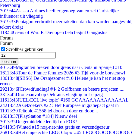
Petersburg
30
19:44
Alaska Airlines heeft er genoeg van en zet Christelijke
influencer uit vliegtuig
36
19:33
Pentagon verbruikt meer raketten dan kan worden aangevuld,
tekort dreigt
1
18:54
Gears of War: E-Day open beta begint 6 augustus
Forum
Forum
Scrollbar gebruiken
opslaan
40
13:49
Migranten breken door grens naar Ceuta in Spanje,l #10
161
13:48
Tour de France femmes 2026 #3 Tijd voor de borstcrawl
186
13:48
[SBS6] De Oranjezomer #10 Helene je kan het niet stop
ermee
292
13:46
[Crowdfunding] #442 Golfbanen en betere projecten.....
33
13:45
Droneaanval op Oekrains vliegtuig in Leipzig
116
13:43
[UEL/ECL live topic] #160 GOAAAAAAAAAAAAAL
242
13:42
Asielzoekers #22 : Het Europese migratiepact gaat in
119
13:39
Teltopic #1558 tel door en door en door....
166
13:37
[PlayStation #184] Nieuw deel
30
13:35
De gemiddelde leeftijd op FOK!
244
13:34
Vinted #15 nog-net-niet gratis en verzendgezeur
268
13:34
Het enige echte LEGO-topic #45 LEGOOOOOOOOOOO