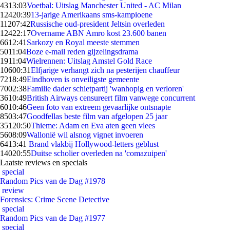
43
13:03
Voetbal: Uitslag Manchester United - AC Milan
124
20:39
13-jarige Amerikaans sms-kampioene
112
07:42
Russische oud-president Jeltsin overleden
124
22:17
Overname ABN Amro kost 23.600 banen
66
12:41
Sarkozy en Royal meeste stemmen
50
11:04
Boze e-mail reden gijzelingsdrama
19
11:04
Wielrennen: Uitslag Amstel Gold Race
106
00:31
Elfjarige verhangt zich na pesterijen chauffeur
72
18:49
Eindhoven is onveiligste gemeente
70
02:38
Familie dader schietpartij 'wanhopig en verloren'
36
10:49
British Airways censureert film vanwege concurrent
60
10:46
Geen foto van extreem gevaarlijke ontsnapte
85
03:47
Goodfellas beste film van afgelopen 25 jaar
351
20:50
Thieme: Adam en Eva aten geen vlees
56
08:09
Wallonië wil alsnog vignet invoeren
64
13:41
Brand vlakbij Hollywood-letters geblust
140
20:55
Duitse scholier overleden na 'comazuipen'
Laatste reviews en specials
special
Random Pics van de Dag #1978
review
Forensics: Crime Scene Detective
special
Random Pics van de Dag #1977
special