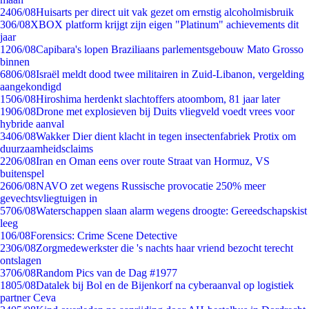
24
06/08
Huisarts per direct uit vak gezet om ernstig alcoholmisbruik
3
06/08
XBOX platform krijgt zijn eigen "Platinum" achievements dit
jaar
12
06/08
Capibara's lopen Braziliaans parlementsgebouw Mato Grosso
binnen
68
06/08
Israël meldt dood twee militairen in Zuid-Libanon, vergelding
aangekondigd
15
06/08
Hiroshima herdenkt slachtoffers atoombom, 81 jaar later
19
06/08
Drone met explosieven bij Duits vliegveld voedt vrees voor
hybride aanval
34
06/08
Wakker Dier dient klacht in tegen insectenfabriek Protix om
duurzaamheidsclaims
22
06/08
Iran en Oman eens over route Straat van Hormuz, VS
buitenspel
26
06/08
NAVO zet wegens Russische provocatie 250% meer
gevechtsvliegtuigen in
57
06/08
Waterschappen slaan alarm wegens droogte: Gereedschapskist
leeg
1
06/08
Forensics: Crime Scene Detective
23
06/08
Zorgmedewerkster die 's nachts haar vriend bezocht terecht
ontslagen
37
06/08
Random Pics van de Dag #1977
18
05/08
Datalek bij Bol en de Bijenkorf na cyberaanval op logistiek
partner Ceva