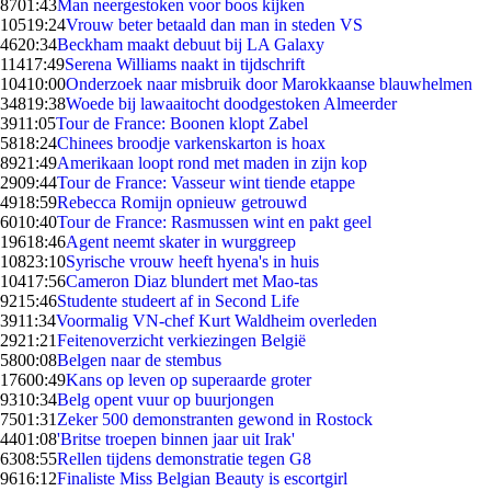
87
01:43
Man neergestoken voor boos kijken
105
19:24
Vrouw beter betaald dan man in steden VS
46
20:34
Beckham maakt debuut bij LA Galaxy
114
17:49
Serena Williams naakt in tijdschrift
104
10:00
Onderzoek naar misbruik door Marokkaanse blauwhelmen
348
19:38
Woede bij lawaaitocht doodgestoken Almeerder
39
11:05
Tour de France: Boonen klopt Zabel
58
18:24
Chinees broodje varkenskarton is hoax
89
21:49
Amerikaan loopt rond met maden in zijn kop
29
09:44
Tour de France: Vasseur wint tiende etappe
49
18:59
Rebecca Romijn opnieuw getrouwd
60
10:40
Tour de France: Rasmussen wint en pakt geel
196
18:46
Agent neemt skater in wurggreep
108
23:10
Syrische vrouw heeft hyena's in huis
104
17:56
Cameron Diaz blundert met Mao-tas
92
15:46
Studente studeert af in Second Life
39
11:34
Voormalig VN-chef Kurt Waldheim overleden
29
21:21
Feitenoverzicht verkiezingen België
58
00:08
Belgen naar de stembus
176
00:49
Kans op leven op superaarde groter
93
10:34
Belg opent vuur op buurjongen
75
01:31
Zeker 500 demonstranten gewond in Rostock
44
01:08
'Britse troepen binnen jaar uit Irak'
63
08:55
Rellen tijdens demonstratie tegen G8
96
16:12
Finaliste Miss Belgian Beauty is escortgirl