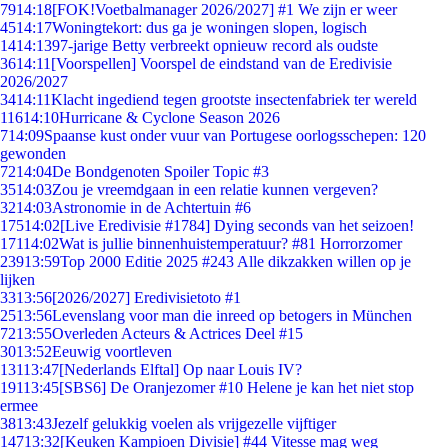
79
14:18
[FOK!Voetbalmanager 2026/2027] #1 We zijn er weer
45
14:17
Woningtekort: dus ga je woningen slopen, logisch
14
14:13
97-jarige Betty verbreekt opnieuw record als oudste
36
14:11
[Voorspellen] Voorspel de eindstand van de Eredivisie
2026/2027
34
14:11
Klacht ingediend tegen grootste insectenfabriek ter wereld
116
14:10
Hurricane & Cyclone Season 2026
7
14:09
Spaanse kust onder vuur van Portugese oorlogsschepen: 120
gewonden
72
14:04
De Bondgenoten Spoiler Topic #3
35
14:03
Zou je vreemdgaan in een relatie kunnen vergeven?
32
14:03
Astronomie in de Achtertuin #6
175
14:02
[Live Eredivisie #1784] Dying seconds van het seizoen!
171
14:02
Wat is jullie binnenhuistemperatuur? #81 Horrorzomer
239
13:59
Top 2000 Editie 2025 #243 Alle dikzakken willen op je
lijken
33
13:56
[2026/2027] Eredivisietoto #1
25
13:56
Levenslang voor man die inreed op betogers in München
72
13:55
Overleden Acteurs & Actrices Deel #15
30
13:52
Eeuwig voortleven
131
13:47
[Nederlands Elftal] Op naar Louis IV?
191
13:45
[SBS6] De Oranjezomer #10 Helene je kan het niet stop
ermee
38
13:43
Jezelf gelukkig voelen als vrijgezelle vijftiger
147
13:32
[Keuken Kampioen Divisie] #44 Vitesse mag weg