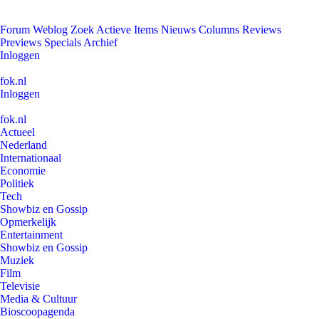
Forum
Weblog
Zoek
Actieve Items
Nieuws
Columns
Reviews
Previews
Specials
Archief
Inloggen
fok.nl
Inloggen
fok.nl
Actueel
Nederland
Internationaal
Economie
Politiek
Tech
Showbiz en Gossip
Opmerkelijk
Entertainment
Showbiz en Gossip
Muziek
Film
Televisie
Media & Cultuur
Bioscoopagenda