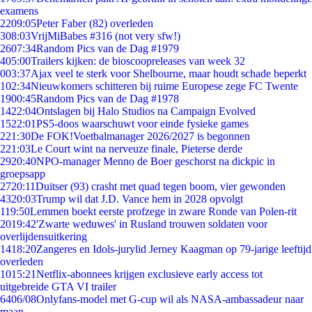
examens
22
09:05
Peter Faber (82) overleden
3
08:03
VrijMiBabes #316 (not very sfw!)
26
07:34
Random Pics van de Dag #1979
4
05:00
Trailers kijken: de bioscoopreleases van week 32
0
03:37
Ajax veel te sterk voor Shelbourne, maar houdt schade beperkt
1
02:34
Nieuwkomers schitteren bij ruime Europese zege FC Twente
19
00:45
Random Pics van de Dag #1978
14
22:04
Ontslagen bij Halo Studios na Campaign Evolved
15
22:01
PS5-doos waarschuwt voor einde fysieke games
2
21:30
De FOK!Voetbalmanager 2026/2027 is begonnen
2
21:03
Le Court wint na nerveuze finale, Pieterse derde
29
20:40
NPO-manager Menno de Boer geschorst na dickpic in
groepsapp
27
20:11
Duitser (93) crasht met quad tegen boom, vier gewonden
43
20:03
Trump wil dat J.D. Vance hem in 2028 opvolgt
1
19:50
Lemmen boekt eerste profzege in zware Ronde van Polen-rit
20
19:42
'Zwarte weduwes' in Rusland trouwen soldaten voor
overlijdensuitkering
14
18:20
Zangeres en Idols-jurylid Jerney Kaagman op 79-jarige leeftijd
overleden
10
15:21
Netflix-abonnees krijgen exclusieve early access tot
uitgebreide GTA VI trailer
64
06/08
Onlyfans-model met G-cup wil als NASA-ambassadeur naar
maan