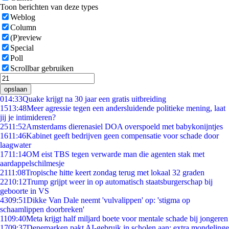
Toon berichten van deze types
Weblog
Column
(P)review
Special
Poll
Scrollbar gebruiken
opslaan
0
14:33
Quake krijgt na 30 jaar een gratis uitbreiding
15
13:48
Meer agressie tegen een andersluidende politieke mening, laat
jij je intimideren?
25
11:52
Amsterdams dierenasiel DOA overspoeld met babykonijntjes
16
11:46
Kabinet geeft bedrijven geen compensatie voor schade door
laagwater
17
11:14
OM eist TBS tegen verwarde man die agenten stak met
aardappelschilmesje
21
11:08
Tropische hitte keert zondag terug met lokaal 32 graden
22
10:12
Trump grijpt weer in op automatisch staatsburgerschap bij
geboorte in VS
43
09:51
Dikke Van Dale neemt 'vulvalippen' op: 'stigma op
schaamlippen doorbreken'
11
09:40
Meta krijgt half miljard boete voor mentale schade bij jongeren
17
09:37
Denemarken pakt AI-gebruik in scholen aan: extra mondelinge