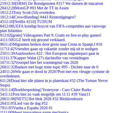
219
12:30
[SBS6] De Bondgenoten #317 We dansen de macaroni
284
12:28
MotoGP #93 Met de TT in Assen
18
12:23
Tony Scott (54) overleden
18
12:14
[Crowdfunding] #443 Rentestijgingen?
45
12:10
[Netflix #210] TUDUM
84
12:08
UEFA kondigt boycot van FIFA-competities aan vanwege
plan Infantino
9
12:02
[gratis] Videogames Part 9: Gratis en free-to-play games!
41
11:50
GGZ heeft mij gezond verklaard.
96
11:45
Migranten breken door grens naar Ceuta in Spanje,l #10
117
11:42
Vrienden gaan op vakantie zonder mij uit te nodigen
250
11:39
Asielzoekers #22 : Het Europese migratiepact gaat in
111
11:37
Kapper Walat (27) slachtoffer van vernielingen
167
11:32
Voorspel hier het warmtegetal van 2026
268
11:32
Banken met hoge rente topic #95 - Dichter naar de 0
240
11:26
Wie gaan er dood in 2026?Post met een vleugje cynisme de
overledenen.
6
11:26
Draai hier alle platen in je platenkast #32 (The Torture Never
Stops)
16
11:14
[Boekbespreking] Yesteryear - Caro Claire Burke
54
11:11
Post hier zo vaak mogelijk om 11:11 #39 Vanz11
266
11:06
[NET5] Het blok 2026 #32 Blokkendozen
264
11:05
Lied van de dag #52
79
11:05
Vuelta a España 2026 #1
11
11:00
Meest innovatieve game mechanics