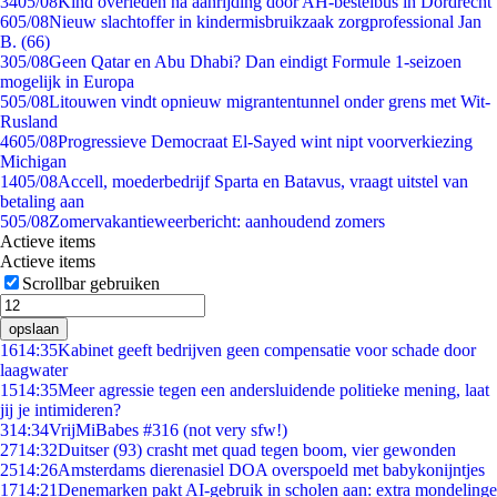
34
05/08
Kind overleden na aanrijding door AH-bestelbus in Dordrecht
6
05/08
Nieuw slachtoffer in kindermisbruikzaak zorgprofessional Jan
B. (66)
3
05/08
Geen Qatar en Abu Dhabi? Dan eindigt Formule 1-seizoen
mogelijk in Europa
5
05/08
Litouwen vindt opnieuw migrantentunnel onder grens met Wit-
Rusland
46
05/08
Progressieve Democraat El-Sayed wint nipt voorverkiezing
Michigan
14
05/08
Accell, moederbedrijf Sparta en Batavus, vraagt uitstel van
betaling aan
5
05/08
Zomervakantieweerbericht: aanhoudend zomers
Actieve items
Actieve items
Scrollbar gebruiken
opslaan
16
14:35
Kabinet geeft bedrijven geen compensatie voor schade door
laagwater
15
14:35
Meer agressie tegen een andersluidende politieke mening, laat
jij je intimideren?
3
14:34
VrijMiBabes #316 (not very sfw!)
27
14:32
Duitser (93) crasht met quad tegen boom, vier gewonden
25
14:26
Amsterdams dierenasiel DOA overspoeld met babykonijntjes
17
14:21
Denemarken pakt AI-gebruik in scholen aan: extra mondelinge