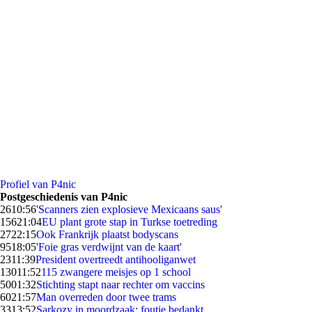
Profiel van P4nic
Postgeschiedenis van P4nic
26
10:56
'Scanners zien explosieve Mexicaans saus'
156
21:04
EU plant grote stap in Turkse toetreding
27
22:15
Ook Frankrijk plaatst bodyscans
95
18:05
'Foie gras verdwijnt van de kaart'
23
11:39
President overtreedt antihooliganwet
130
11:52
115 zwangere meisjes op 1 school
50
01:32
Stichting stapt naar rechter om vaccins
60
21:57
Man overreden door twee trams
33
13:52
Sarkozy in moordzaak: foutje bedankt