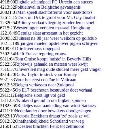
49
18:00
Digitale schandpaal FC Utrecht een succes
42
13:32
Politieinval in Belgische gevangenis
208
21:01
Man speelt slachtofferrol voor naaktfoto's
126
15:15
Druk uit Urk te groot voor Mr. Gay-finalist
123
20:54
Britney verlaat vliegtuig zonder leren stoel
67
15:29
Westerlingen verlaten massaal Hongkong
122
16:49
Getuige slaat arrestant in het gezicht
30
00:32
Duitsers na 88 jaar weer welkom op golfclub
102
11:18
9-jarigen moeten opstel over pijpen schrijven
91
09:01
Drie loverboys opgepakt
75
02:54
Helft Franse regering vrouw
98
11:04
Tom Cruise koopt 'huisje' in Beverly Hills
53
22:35
Rijbewijs gehaald en meteen weer kwijt
75
16:37
Universiteit mag oude student meer geld vragen
48
14:20
Darts: Taylor te sterk voor Barney
59
21:33
Voor het eerst cocaïne in Vaticaan
60
12:52
Belgen verkassen naar Zuidpool
58
22:45
Op E17 beschoten bestuurder doet verhaal
39
11:12
Belgische sloot ligt vol geld
131
12:37
Krakend geluid in oor blijken spinnen
318
23:59
Relletjes naar aanleiding van winst Sarkozy
47
11:10
Nederlander door bewakers doodgeslagen
86
23:13
Victoria Beckham draagt 'ze' zoals ze wil
50
12:32
Onafhankelijkheid Schotland ver weg
215
01:53
'Dealers brachten Felix tot zelfmoord'