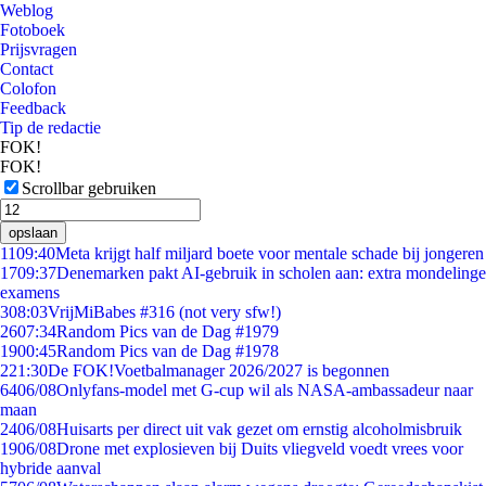
Weblog
Fotoboek
Prijsvragen
Contact
Colofon
Feedback
Tip de redactie
FOK!
FOK!
Scrollbar gebruiken
opslaan
11
09:40
Meta krijgt half miljard boete voor mentale schade bij jongeren
17
09:37
Denemarken pakt AI-gebruik in scholen aan: extra mondelinge
examens
3
08:03
VrijMiBabes #316 (not very sfw!)
26
07:34
Random Pics van de Dag #1979
19
00:45
Random Pics van de Dag #1978
2
21:30
De FOK!Voetbalmanager 2026/2027 is begonnen
64
06/08
Onlyfans-model met G-cup wil als NASA-ambassadeur naar
maan
24
06/08
Huisarts per direct uit vak gezet om ernstig alcoholmisbruik
19
06/08
Drone met explosieven bij Duits vliegveld voedt vrees voor
hybride aanval