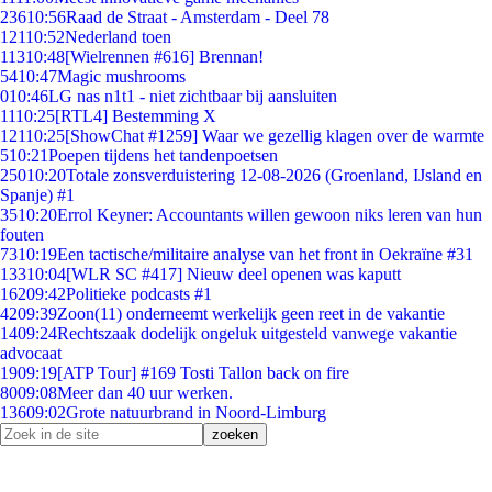
236
10:56
Raad de Straat - Amsterdam - Deel 78
121
10:52
Nederland toen
113
10:48
[Wielrennen #616] Brennan!
54
10:47
Magic mushrooms
0
10:46
LG nas n1t1 - niet zichtbaar bij aansluiten
11
10:25
[RTL4] Bestemming X
121
10:25
[ShowChat #1259] Waar we gezellig klagen over de warmte
5
10:21
Poepen tijdens het tandenpoetsen
250
10:20
Totale zonsverduistering 12-08-2026 (Groenland, IJsland en
Spanje) #1
35
10:20
Errol Keyner: Accountants willen gewoon niks leren van hun
fouten
73
10:19
Een tactische/militaire analyse van het front in Oekraïne #31
133
10:04
[WLR SC #417] Nieuw deel openen was kaputt
162
09:42
Politieke podcasts #1
42
09:39
Zoon(11) onderneemt werkelijk geen reet in de vakantie
14
09:24
Rechtszaak dodelijk ongeluk uitgesteld vanwege vakantie
advocaat
19
09:19
[ATP Tour] #169 Tosti Tallon back on fire
80
09:08
Meer dan 40 uur werken.
136
09:02
Grote natuurbrand in Noord-Limburg