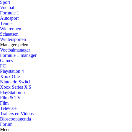
Sport
Voetbal
Formule 1
Autosport
Tennis
Wielrennen
Schaatsen
Wintersporten
Managerspelen
Voetbalmanager
Formule 1-manager
Games
PC
Playstation 4
Xbox One
Nintendo Switch
Xbox Series X|S
PlayStation 5
Film & TV
Film
Televisie
Trailers en Videos
Bioscoopagenda
Forum
Meer