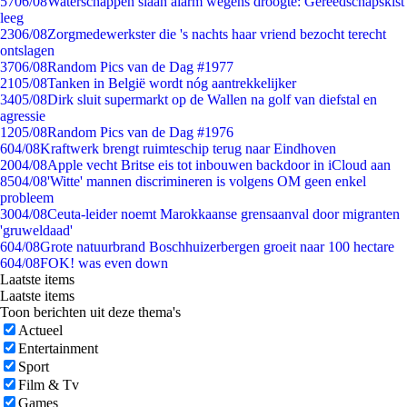
57
06/08
Waterschappen slaan alarm wegens droogte: Gereedschapskist
leeg
23
06/08
Zorgmedewerkster die 's nachts haar vriend bezocht terecht
ontslagen
37
06/08
Random Pics van de Dag #1977
21
05/08
Tanken in België wordt nóg aantrekkelijker
34
05/08
Dirk sluit supermarkt op de Wallen na golf van diefstal en
agressie
12
05/08
Random Pics van de Dag #1976
6
04/08
Kraftwerk brengt ruimteschip terug naar Eindhoven
20
04/08
Apple vecht Britse eis tot inbouwen backdoor in iCloud aan
85
04/08
'Witte' mannen discrimineren is volgens OM geen enkel
probleem
30
04/08
Ceuta-leider noemt Marokkaanse grensaanval door migranten
'gruweldaad'
6
04/08
Grote natuurbrand Boschhuizerbergen groeit naar 100 hectare
6
04/08
FOK! was even down
Laatste items
Laatste items
Toon berichten uit deze thema's
Actueel
Entertainment
Sport
Film & Tv
Games