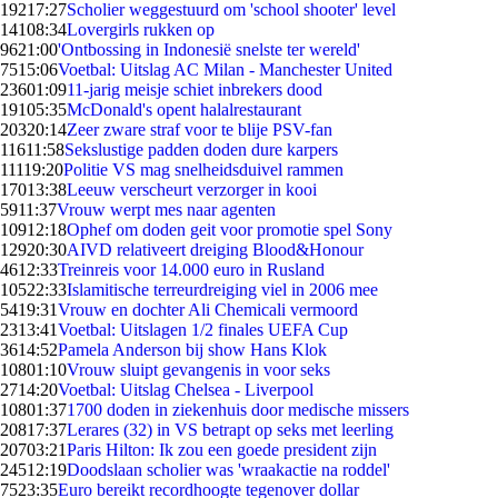
192
17:27
Scholier weggestuurd om 'school shooter' level
141
08:34
Lovergirls rukken op
96
21:00
'Ontbossing in Indonesië snelste ter wereld'
75
15:06
Voetbal: Uitslag AC Milan - Manchester United
236
01:09
11-jarig meisje schiet inbrekers dood
191
05:35
McDonald's opent halalrestaurant
203
20:14
Zeer zware straf voor te blije PSV-fan
116
11:58
Sekslustige padden doden dure karpers
111
19:20
Politie VS mag snelheidsduivel rammen
170
13:38
Leeuw verscheurt verzorger in kooi
59
11:37
Vrouw werpt mes naar agenten
109
12:18
Ophef om doden geit voor promotie spel Sony
129
20:30
AIVD relativeert dreiging Blood&Honour
46
12:33
Treinreis voor 14.000 euro in Rusland
105
22:33
Islamitische terreurdreiging viel in 2006 mee
54
19:31
Vrouw en dochter Ali Chemicali vermoord
23
13:41
Voetbal: Uitslagen 1/2 finales UEFA Cup
36
14:52
Pamela Anderson bij show Hans Klok
108
01:10
Vrouw sluipt gevangenis in voor seks
27
14:20
Voetbal: Uitslag Chelsea - Liverpool
108
01:37
1700 doden in ziekenhuis door medische missers
208
17:37
Lerares (32) in VS betrapt op seks met leerling
207
03:21
Paris Hilton: Ik zou een goede president zijn
245
12:19
Doodslaan scholier was 'wraakactie na roddel'
75
23:35
Euro bereikt recordhoogte tegenover dollar