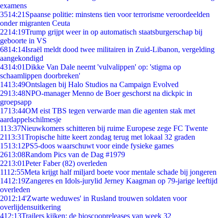
examens
35
14:21
Spaanse politie: minstens tien voor terrorisme veroordeelden
onder migranten Ceuta
22
14:19
Trump grijpt weer in op automatisch staatsburgerschap bij
geboorte in VS
68
14:14
Israël meldt dood twee militairen in Zuid-Libanon, vergelding
aangekondigd
43
14:01
Dikke Van Dale neemt 'vulvalippen' op: 'stigma op
schaamlippen doorbreken'
14
13:49
Ontslagen bij Halo Studios na Campaign Evolved
29
13:48
NPO-manager Menno de Boer geschorst na dickpic in
groepsapp
17
13:44
OM eist TBS tegen verwarde man die agenten stak met
aardappelschilmesje
1
13:37
Nieuwkomers schitteren bij ruime Europese zege FC Twente
21
13:31
Tropische hitte keert zondag terug met lokaal 32 graden
15
13:12
PS5-doos waarschuwt voor einde fysieke games
26
13:08
Random Pics van de Dag #1979
22
13:01
Peter Faber (82) overleden
11
12:55
Meta krijgt half miljard boete voor mentale schade bij jongeren
14
12:19
Zangeres en Idols-jurylid Jerney Kaagman op 79-jarige leeftijd
overleden
20
12:14
'Zwarte weduwes' in Rusland trouwen soldaten voor
overlijdensuitkering
4
12:13
Trailers kijken: de bioscoopreleases van week 32