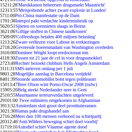
152
11:28
'Marokkanen beheersen drugsmarkt Maastricht'
123
13:55
'Meisjesbende achter zware explosie in Londen'
57
11:00
Pro-China manifestatie op de Dam
17
01:38
Interpol pakt verdachte kindermisbruik op
56
20:51
Sjiieten en soennieten slaags in Beirut
36
21:06
'Giftige stoffen in Chinese tandkronen'
75
09:09
'Coffeeshops betalen 400 miljoen belasting'
12
13:26
Zware verliezen voor Labour in verkiezingen
27
18:20
Gevreesde hoerenmadam van Washington overleden
16
16:00
Dominee Wright loopt eredoctoraat mis
41
18:30
Zussen tot 21 jaar de cel in voor drugssmokkel
27
23:49
Rechter bezoekt clubhuis Hells Angels Amsterdam
31
11:31
SMS-tarieven omlaag per 1 juli
98
01:28
Mogelijke aanslag in Barcelona verijdeld
84
01:39
Stonede automobilist botst tegen politieauto
150
13:47
Bree Olson wint Porno-Oscar 2008 (nsfw)
159
05:26
Belg steekt Nederlander neer in Gent
25
10:55
Mauritaanse terreurverdachten uitgeleverd
291
01:00
Twee militairen omgekomen in Afghanistan
39
13:32
Amsterdam sluit groot deel prostitutieramen
30
21:30
Hamas pakt drugshandel aan
27
16:28
Meer dan 100 mensen verhoord na schietpartij
203
12:46
'Anti-Wilders beweging schiet doel voorbij'
117
19:10
Autodief schiet Vlaamse agente dood