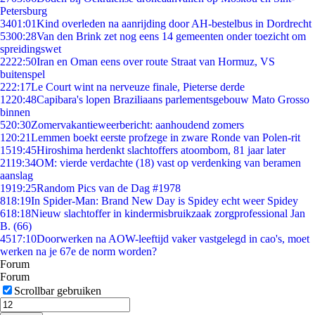
Petersburg
34
01:01
Kind overleden na aanrijding door AH-bestelbus in Dordrecht
53
00:28
Van den Brink zet nog eens 14 gemeenten onder toezicht om
spreidingswet
22
22:50
Iran en Oman eens over route Straat van Hormuz, VS
buitenspel
2
22:17
Le Court wint na nerveuze finale, Pieterse derde
12
20:48
Capibara's lopen Braziliaans parlementsgebouw Mato Grosso
binnen
5
20:30
Zomervakantieweerbericht: aanhoudend zomers
1
20:21
Lemmen boekt eerste profzege in zware Ronde van Polen-rit
15
19:45
Hiroshima herdenkt slachtoffers atoombom, 81 jaar later
21
19:34
OM: vierde verdachte (18) vast op verdenking van beramen
aanslag
19
19:25
Random Pics van de Dag #1978
8
18:19
In Spider-Man: Brand New Day is Spidey echt weer Spidey
6
18:18
Nieuw slachtoffer in kindermisbruikzaak zorgprofessional Jan
B. (66)
45
17:10
Doorwerken na AOW-leeftijd vaker vastgelegd in cao's, moet
werken na je 67e de norm worden?
Forum
Forum
Scrollbar gebruiken