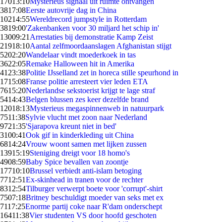
170
13:10
Mysterieus signaal uit ruimte ontvangen
38
17:08
Eerste autovrije dag in China
102
14:55
Wereldrecord jumpstyle in Rotterdam
38
19:00
'Zakenbanken voor 30 miljard het schip in'
130
09:21
Arrestaties bij demonstratie Kamp Zeist
219
18:10
Aantal zelfmoordaanslagen Afghanistan stijgt
52
02:20
Wandelaar vindt moederkoek in tas
36
22:05
Remake Halloween hit in Amerika
41
23:38
Politie IJsselland zet in horeca stille speurhond in
17
15:08
Franse politie arresteert vier leden ETA
76
15:20
Nederlandse sekstoerist krijgt te lage straf
54
14:43
Belgen blussen zes keer dezelfde brand
120
18:13
Mysterieus megaspinnenweb in natuurpark
75
11:38
Sylvie vlucht met zoon naar Nederland
97
21:35
'Sjarapova kreunt niet in bed'
31
00:41
Ook gif in kinderkleding uit China
68
14:24
Vrouw woont samen met lijken zussen
139
15:19
Steniging dreigt voor 18 homo's
49
08:59
Baby Spice bevallen van zoontje
177
10:10
Brussel verbiedt anti-islam betoging
77
12:51
Ex-skinhead in tranen voor de rechter
83
12:54
Tilburger verwerpt boete voor 'corrupt'-shirt
75
07:18
Britney beschuldigt moeder van seks met ex
71
17:25
Enorme partij coke naar R'dam onderschept
164
11:38
Vier studenten VS door hoofd geschoten