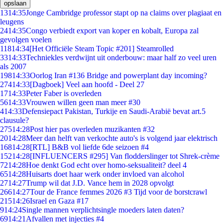
opslaan
13
14:35
Jonge Cambridge professor stapt op na claims over plagiaat en
leugens
24
14:35
Congo verbiedt export van koper en kobalt, Europa zal
gevolgen voelen
118
14:34
[Het Officiële Steam Topic #201] Steamrolled
33
14:33
Techniekles verdwijnt uit onderbouw: maar half zo veel uren
als 2007
198
14:33
Oorlog Iran #136 Bridge and powerplant day incoming?
274
14:33
[Dagboek] Veel aan hoofd - Deel 27
17
14:33
Peter Faber is overleden
56
14:33
Vrouwen willen geen man meer #30
4
14:33
Defensiepact Pakistan, Turkije en Saudi-Arabië bevat art.5
clausule?
275
14:28
Post hier pas overleden muzikanten #32
20
14:28
Meer dan helft van verkochte auto's is volgend jaar elektrisch
168
14:28
[RTL] B&B vol liefde 6de seizoen #4
152
14:28
[INFLUENCERS #295] Van flodderslinger tot Shrek-crème
72
14:28
Hoe denkt God echt over homo-seksualiteit? deel 4
65
14:28
Huisarts doet haar werk onder invloed van alcohol
27
14:27
Trump wil dat J.D. Vance hem in 2028 opvolgt
266
14:27
Tour de France femmes 2026 #3 Tijd voor de borstcrawl
215
14:26
Israel en Gaza #17
9
14:24
Single mannen verplichtsingle moeders laten daten?
69
14:21
Afvallen met injecties #4