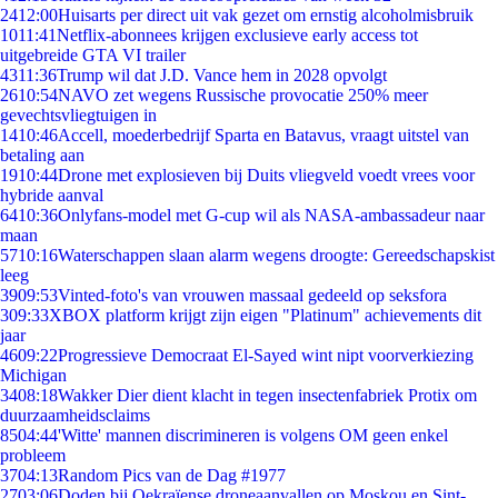
24
12:00
Huisarts per direct uit vak gezet om ernstig alcoholmisbruik
10
11:41
Netflix-abonnees krijgen exclusieve early access tot
uitgebreide GTA VI trailer
43
11:36
Trump wil dat J.D. Vance hem in 2028 opvolgt
26
10:54
NAVO zet wegens Russische provocatie 250% meer
gevechtsvliegtuigen in
14
10:46
Accell, moederbedrijf Sparta en Batavus, vraagt uitstel van
betaling aan
19
10:44
Drone met explosieven bij Duits vliegveld voedt vrees voor
hybride aanval
64
10:36
Onlyfans-model met G-cup wil als NASA-ambassadeur naar
maan
57
10:16
Waterschappen slaan alarm wegens droogte: Gereedschapskist
leeg
39
09:53
Vinted-foto's van vrouwen massaal gedeeld op seksfora
3
09:33
XBOX platform krijgt zijn eigen "Platinum" achievements dit
jaar
46
09:22
Progressieve Democraat El-Sayed wint nipt voorverkiezing
Michigan
34
08:18
Wakker Dier dient klacht in tegen insectenfabriek Protix om
duurzaamheidsclaims
85
04:44
'Witte' mannen discrimineren is volgens OM geen enkel
probleem
37
04:13
Random Pics van de Dag #1977
27
03:06
Doden bij Oekraïense droneaanvallen op Moskou en Sint-