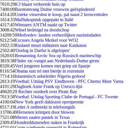
76
10:29
K3 blaast verkeerde huis op
74
00:09
Borstomvang Duitse vrouwen geëxplodeerd
43
14:20
Unieke vissershut te koop, pal naast 2 kerncentrales
16
14:33
Maffiakopstuk opgepakt in Italië
43
17:45
Winnares ANTM naakt op Twitter
30
08:42
Witsel bedreigd na doodschop
142
09:59
Medvedev: landen verheerlijken nazimisdaden
92
12:54
Excuses Angela Merkel voor WO2
19
22:33
Rusland stuurt militairen naar Kaukasus
25
02:40
'Oorlog in Darfur is afgelopen'
16
20:01
Bemanning Arctic Sea op Russisch marineschip
38
19:38
Flinke xtc-vangst aan Nederlands-Duitse grens
83
20:45
Veel jongeren komen met griep uit Spanje
81
16:54
Obama sust rel met biertje in rozentuin
77
14:16
Islamistisch sekteleider Nigeria gedood
28
13:19
Voetbal: Uitslag PSV Eindhoven - PFC Cherno More Varna
41
01:29
Dagboek Anne Frank op Unesco-lijst
496
20:29
Rechter oordeelt over Pirate Bay
70
13:58
Voetbal: Uitslag Sporting Clube de Portugal - FC Twente
41
00:04
New York geeft daklozen oprotpremie
65
17:19
Letter A ontbreekt in telefoongids
137
06:49
Hersenen krimpen door blowen
75
21:08
Mieren zaaien paniek in Texas
23
09:45
Honderdduizenden staken in Frankrijk
47
21:01
Grote wietbende opgerold in Rotterdam