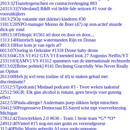
29
13:32
Transfergeruchten en contractverlenging #83
243
13:31
[Videoland] B&B vol liefde 6de seizoen #1 voor de
vooruitkijkers
18
13:25
Op vakantie met (kleine) kinderen #30
118
13:20
NPO-manager Menno de Boer (47) op non-actief stuurde
dick-pic rond
189
13:18
Teltopic #1561 tel door en door en door....
13
13:14
Historisch lage waterstanden Rijn en Donau
48
13:10
Hoe kom je van egels af?
60
13:07
Oorlog in Oekraïne #1318 Drone baby drone
63
13:04
GTA VI #12 GTA VI Extended look 27 Augustus Netflix/YT
233
13:03
[AMV] VS #1312 spammers van de internationale rechtsorde
85
13:02
[Britse politiek] #141 Declining Gracefully Was Never Really
an Option
26
13:00
Heb jij wel eens (online of irl) te maken gehad met
discriminatie?
153
12:57
[podcasts] Misdaad podcasts #3 - Twee weken taakstraf
225
12:56
GR: Elk glas alcohol is riskant, geen bewijs voor gunstig
effect
24
12:53
Pinda-allergie? Andermans poep slikken helpt misschien
104
12:50
Progressieve Democraat El-Sayed wint nipt voorverkiezing
Michigan
178
12:42
Touwtrekken 2.0 #636 - Team 1 beste team *G* *O*
249
12:40
Vinted #15 nog-net-niet gratis en verzendgezeur
3
12:40
Philip Morris gebruikt AI voor rookcampagne