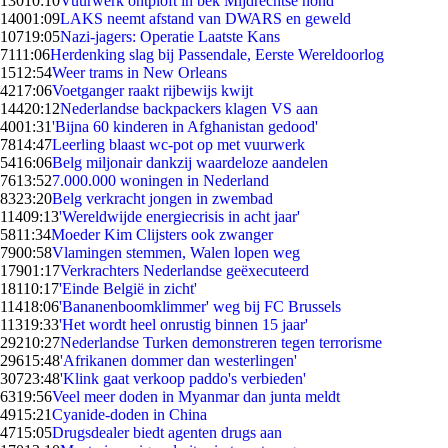
130
10:10
Vuurwerk ontploft in bek Mijdrechtse hond
140
01:09
LAKS neemt afstand van DWARS en geweld
107
19:05
Nazi-jagers: Operatie Laatste Kans
71
11:06
Herdenking slag bij Passendale, Eerste Wereldoorlog
15
12:54
Weer trams in New Orleans
42
17:06
Voetganger raakt rijbewijs kwijt
144
20:12
Nederlandse backpackers klagen VS aan
40
01:31
'Bijna 60 kinderen in Afghanistan gedood'
78
14:47
Leerling blaast wc-pot op met vuurwerk
54
16:06
Belg miljonair dankzij waardeloze aandelen
76
13:52
7.000.000 woningen in Nederland
83
23:20
Belg verkracht jongen in zwembad
114
09:13
'Wereldwijde energiecrisis in acht jaar'
58
11:34
Moeder Kim Clijsters ook zwanger
79
00:58
Vlamingen stemmen, Walen lopen weg
179
01:17
Verkrachters Nederlandse geëxecuteerd
181
10:17
'Einde België in zicht'
114
18:06
'Bananenboomklimmer' weg bij FC Brussels
113
19:33
'Het wordt heel onrustig binnen 15 jaar'
292
10:27
Nederlandse Turken demonstreren tegen terrorisme
296
15:48
'Afrikanen dommer dan westerlingen'
307
23:48
'Klink gaat verkoop paddo's verbieden'
63
19:56
Veel meer doden in Myanmar dan junta meldt
49
15:21
Cyanide-doden in China
47
15:05
Drugsdealer biedt agenten drugs aan