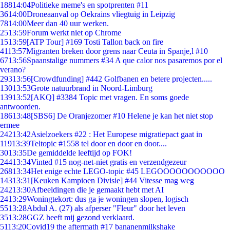
188
14:04
Politieke meme's en spotprenten #11
36
14:00
Droneaanval op Oekrains vliegtuig in Leipzig
78
14:00
Meer dan 40 uur werken.
25
13:59
Forum werkt niet op Chrome
15
13:59
[ATP Tour] #169 Tosti Tallon back on fire
41
13:57
Migranten breken door grens naar Ceuta in Spanje,l #10
67
13:56
Spaanstalige nummers #34 A que calor nos pasaremos por el
verano?
293
13:56
[Crowdfunding] #442 Golfbanen en betere projecten.....
130
13:53
Grote natuurbrand in Noord-Limburg
139
13:52
[AKQ] #3384 Topic met vragen. En soms goede
antwoorden.
186
13:48
[SBS6] De Oranjezomer #10 Helene je kan het niet stop
ermee
242
13:42
Asielzoekers #22 : Het Europese migratiepact gaat in
119
13:39
Teltopic #1558 tel door en door en door....
30
13:35
De gemiddelde leeftijd op FOK!
244
13:34
Vinted #15 nog-net-niet gratis en verzendgezeur
268
13:34
Het enige echte LEGO-topic #45 LEGOOOOOOOOOOO
143
13:31
[Keuken Kampioen Divisie] #44 Vitesse mag weg
242
13:30
Afbeeldingen die je gemaakt hebt met AI
24
13:29
Woningtekort: dus ga je woningen slopen, logisch
55
13:28
Abdul A. (27) als afperser "Fleur" door het leven
35
13:28
GGZ heeft mij gezond verklaard.
51
13:20
Covid19 the aftermath #17 bananenmilkshake