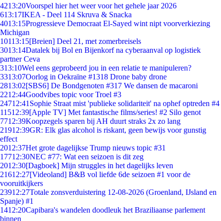
42
13:20
Voorspel hier het weer voor het gehele jaar 2026
6
13:17
IKEA - Deel 114 Skruva & Snacka
40
13:15
Progressieve Democraat El-Sayed wint nipt voorverkiezing
Michigan
101
13:15
[Breien] Deel 21, met zomerbreisels
30
13:14
Datalek bij Bol en Bijenkorf na cyberaanval op logistiek
partner Ceva
3
13:10
Wel eens geprobeerd jou in een relatie te manipuleren?
33
13:07
Oorlog in Oekraïne #1318 Drone baby drone
28
13:02
[SBS6] De Bondgenoten #317 We dansen de macaroni
22
12:44
Goodvibes topic voor Troel #3
247
12:41
Sophie Straat mist 'publieke solidariteit' na ophef optreden #4
115
12:39
[Apple TV] Met fantastische films/series! #2 Silo genot
77
12:39
Koopzegels sparen bij AH duurt straks 2x zo lang
219
12:39
GR: Elk glas alcohol is riskant, geen bewijs voor gunstig
effect
20
12:37
Het grote dagelijkse Trump nieuws topic #31
177
12:30
NEC #77: Wat een seizoen is dit zeg
20
12:30
[Dagboek] Mijn struggles in het dagelijks leven
216
12:27
[Videoland] B&B vol liefde 6de seizoen #1 voor de
vooruitkijkers
239
12:27
Totale zonsverduistering 12-08-2026 (Groenland, IJsland en
Spanje) #1
14
12:20
Capibara's wandelen doodleuk het Braziliaanse parlement
binnen