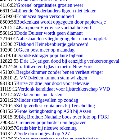
41
16:02
'Groene' organisaties groeien weer
66
11:14
Lijnende Nederlanders liggen niet lekker
56
19:04
Echinacea tegen verkoudheid
85
00:55
Boekenkast wordt opgegeten door papiervisje
376
15:14
Kampioen Eredivisie voetbal bekend
56
01:20
Dode Duitser wordt geen diamant
22
16:01
Nabestaanden vliegtuigongeluk naar rampplek
123
00:27
IJskoud Heinekenbiertje gelanceerd
102
00:10
Geen post meer op maandag
45
19:14
Doodskistdrager populaire bijbaan
128
22:53
Drie 13-jarigen dood bij eenzijdig verkeersongeval
62
12:56
Graffitiwerend glas in metro New York
45
18:01
Bergbeklimmer zonder benen verliest vinger
128
10:22
VVD-leden kunnen stem wijzigen
93
18:15
Britse zit drie jaar dood voor televisie
111
19:12
Verdonk kandidaat voor lijsttrekkerschap VVD
12
21:56
We laten ons niet kisten
20
21:22
Minder sterfgevallen op zondag
37
10:25
Schip verliest containers bij Terschelling
68
15:25
Grote kettingbotsing op A28 bij Assen
150
15:09
Big Brother: Nathalie boos over foto op FOK!
29
08:41
Cremeren populairder dan begraven
40
10:57
Gratis bier bij nieuwe rekening
16
13:22
Dode door ongeval op A27