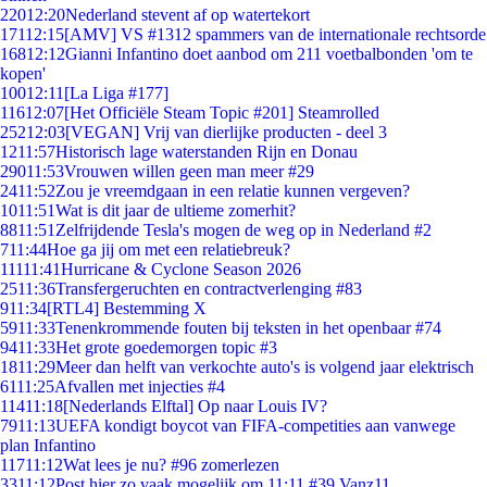
220
12:20
Nederland stevent af op watertekort
171
12:15
[AMV] VS #1312 spammers van de internationale rechtsorde
168
12:12
Gianni Infantino doet aanbod om 211 voetbalbonden 'om te
kopen'
100
12:11
[La Liga #177]
116
12:07
[Het Officiële Steam Topic #201] Steamrolled
252
12:03
[VEGAN] Vrij van dierlijke producten - deel 3
12
11:57
Historisch lage waterstanden Rijn en Donau
290
11:53
Vrouwen willen geen man meer #29
24
11:52
Zou je vreemdgaan in een relatie kunnen vergeven?
10
11:51
Wat is dit jaar de ultieme zomerhit?
88
11:51
Zelfrijdende Tesla's mogen de weg op in Nederland #2
7
11:44
Hoe ga jij om met een relatiebreuk?
111
11:41
Hurricane & Cyclone Season 2026
25
11:36
Transfergeruchten en contractverlenging #83
9
11:34
[RTL4] Bestemming X
59
11:33
Tenenkrommende fouten bij teksten in het openbaar #74
94
11:33
Het grote goedemorgen topic #3
18
11:29
Meer dan helft van verkochte auto's is volgend jaar elektrisch
61
11:25
Afvallen met injecties #4
114
11:18
[Nederlands Elftal] Op naar Louis IV?
79
11:13
UEFA kondigt boycot van FIFA-competities aan vanwege
plan Infantino
117
11:12
Wat lees je nu? #96 zomerlezen
33
11:12
Post hier zo vaak mogelijk om 11:11 #39 Vanz11