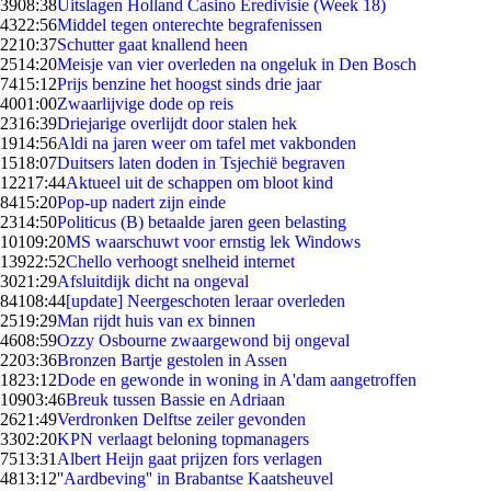
39
08:38
Uitslagen Holland Casino Eredivisie (Week 18)
43
22:56
Middel tegen onterechte begrafenissen
22
10:37
Schutter gaat knallend heen
25
14:20
Meisje van vier overleden na ongeluk in Den Bosch
74
15:12
Prijs benzine het hoogst sinds drie jaar
40
01:00
Zwaarlijvige dode op reis
23
16:39
Driejarige overlijdt door stalen hek
19
14:56
Aldi na jaren weer om tafel met vakbonden
15
18:07
Duitsers laten doden in Tsjechië begraven
122
17:44
Aktueel uit de schappen om bloot kind
84
15:20
Pop-up nadert zijn einde
23
14:50
Politicus (B) betaalde jaren geen belasting
101
09:20
MS waarschuwt voor ernstig lek Windows
139
22:52
Chello verhoogt snelheid internet
30
21:29
Afsluitdijk dicht na ongeval
841
08:44
[update] Neergeschoten leraar overleden
25
19:29
Man rijdt huis van ex binnen
46
08:59
Ozzy Osbourne zwaargewond bij ongeval
22
03:36
Bronzen Bartje gestolen in Assen
18
23:12
Dode en gewonde in woning in A'dam aangetroffen
109
03:46
Breuk tussen Bassie en Adriaan
26
21:49
Verdronken Delftse zeiler gevonden
33
02:20
KPN verlaagt beloning topmanagers
75
13:31
Albert Heijn gaat prijzen fors verlagen
48
13:12
''Aardbeving'' in Brabantse Kaatsheuvel