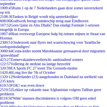
september
19
09:45
Ruim 1 op de 7 Nederlanders gaan deze zomer onverzekerd
op reis
21
08:36
Tanken in België wordt nóg aantrekkelijker
6
08:06
Kraftwerk brengt ruimteschip terug naar Eindhoven
1
07:52
Geen Qatar en Abu Dhabi? Dan eindigt Formule 1-seizoen
mogelijk in Europa
18
07:49
Iran overweegt Europese hulp bij ruimen mijnen in Straat van
Hormuz
23
00:51
Onderzoek naar flyers met waarschuwing voor 'Israëlische
oorlogsmisdadigers'
30
00:44
Ceuta-leider noemt Marokkaanse grensaanval door migranten
'gruweldaad'
4
23:27
Zomervakantieweerbericht: aanhoudend zomers
1
22:57
Vollering de sterkste na lastige heuvelrit
3
20:59
EA Sports FC 27 toont The Grounds-modus
14
20:46
Long live the 7th of October
13
20:12
Nederlander (23) aangehouden in Duitsland na snelheid van
235 km/u
6
19:53
FOK! was even down
25
19:52
Lekker op vakantie naar Afghanistan volgens Taliban geen
probleem
81
19:50
'Witte' mannen discrimineren is volgens OM geen enkel
probleem
26
19:49
Doden bij Oekraïense droneaanvallen op Moskou en Sint-