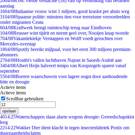
20
04/08
OM: vierde verdachte (18) vast op verdenking van beramen
aanslag
16
04/08
Italiaanse vrouw wint 1 miljoen, gooit kraslot per abuis weg
31
04/08
Spaanse politie: minstens tien voor terrorisme veroordeelden
onder migranten Ceuta
6
04/08
Kraftwerk brengt ruimteschip terug naar Eindhoven
1
04/08
Reusser wint tijdrit en neemt geel over, Nooijen knap tweede
7
04/08
Vakantiekiekje Verstappen en Wolff voedt geruchten over
Mercedes-overstap
18
04/08
Spotify bereikt mijlpaal, voor het eerst 300 miljoen premium-
abonnees
27
04/08
Houthi's vallen luchthaven Najran in Saoedi-Arabië aan
34
04/08
Albert Heijn halveert tempo van Koopzegels sparen vanaf
september
55
04/08
Boeren waarschuwen voor lagere oogst door aanhoudende
hitte en droogte
Actieve items
Actieve items
Scrollbar gebruiken
opslaan
40
14:25
Waterschappen slaan alarm wegens droogte: Gereedschapskist
leeg
22
14:22
Wakker Dier dient klacht in tegen insectenfabriek Protix om
duurzaamheidsclaims