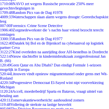
17
10:08
NAVO zet wegens Russische provocatie 250% meer
gevechtsvliegtuigen in
17
09:48
Random Pics van de Dag #1978
40
09:33
Waterschappen slaan alarm wegens droogte: Gereedschapskist
leeg
0
07:00
Forensics: Crime Scene Detective
19
06:40
Zorgmedewerkster die 's nachts haar vriend bezocht terecht
ontslagen
33
00:35
Random Pics van de Dag #1977
16
22:40
Datalek bij Bol en de Bijenkorf na cyberaanval op logistiek
partner Ceva
31
22:27
Kind overleden na aanrijding door AH-bestelbus in Dordrecht
5
22:14
Nieuw slachtoffer in kindermisbruikzaak zorgprofessional Jan
B. (66)
1
20:49
Geen Qatar en Abu Dhabi? Dan eindigt Formule 1-seizoen
mogelijk in Europa
5
20:44
Litouwen vindt opnieuw migrantentunnel onder grens met Wit-
Rusland
42
20:34
Progressieve Democraat El-Sayed wint nipt voorverkiezing
Michigan
11
20:24
Accell, moederbedrijf Sparta en Batavus, vraagt uitstel van
betaling aan
4
20:11
Zomervakantieweerbericht: aanhoudend zomers
1
19:48
Vollering de sterkste na lastige heuvelrit
8
05/08
The Division Resurgence nu gratis op pc