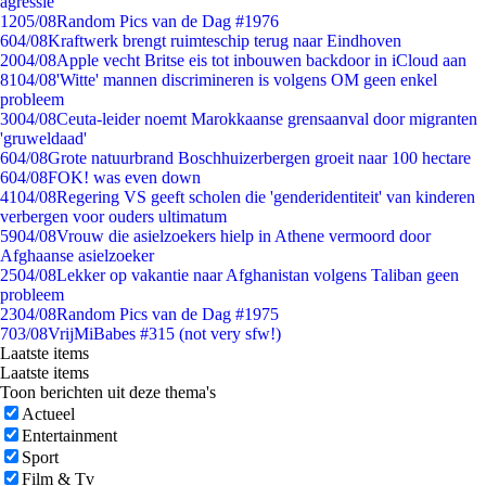
agressie
12
05/08
Random Pics van de Dag #1976
6
04/08
Kraftwerk brengt ruimteschip terug naar Eindhoven
20
04/08
Apple vecht Britse eis tot inbouwen backdoor in iCloud aan
81
04/08
'Witte' mannen discrimineren is volgens OM geen enkel
probleem
30
04/08
Ceuta-leider noemt Marokkaanse grensaanval door migranten
'gruweldaad'
6
04/08
Grote natuurbrand Boschhuizerbergen groeit naar 100 hectare
6
04/08
FOK! was even down
41
04/08
Regering VS geeft scholen die 'genderidentiteit' van kinderen
verbergen voor ouders ultimatum
59
04/08
Vrouw die asielzoekers hielp in Athene vermoord door
Afghaanse asielzoeker
25
04/08
Lekker op vakantie naar Afghanistan volgens Taliban geen
probleem
23
04/08
Random Pics van de Dag #1975
7
03/08
VrijMiBabes #315 (not very sfw!)
Laatste items
Laatste items
Toon berichten uit deze thema's
Actueel
Entertainment
Sport
Film & Tv