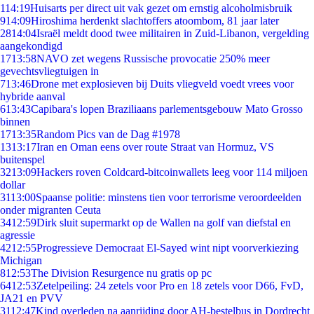
1
14:19
Huisarts per direct uit vak gezet om ernstig alcoholmisbruik
9
14:09
Hiroshima herdenkt slachtoffers atoombom, 81 jaar later
28
14:04
Israël meldt dood twee militairen in Zuid-Libanon, vergelding
aangekondigd
17
13:58
NAVO zet wegens Russische provocatie 250% meer
gevechtsvliegtuigen in
7
13:46
Drone met explosieven bij Duits vliegveld voedt vrees voor
hybride aanval
6
13:43
Capibara's lopen Braziliaans parlementsgebouw Mato Grosso
binnen
17
13:35
Random Pics van de Dag #1978
13
13:17
Iran en Oman eens over route Straat van Hormuz, VS
buitenspel
32
13:09
Hackers roven Coldcard-bitcoinwallets leeg voor 114 miljoen
dollar
31
13:00
Spaanse politie: minstens tien voor terrorisme veroordeelden
onder migranten Ceuta
34
12:59
Dirk sluit supermarkt op de Wallen na golf van diefstal en
agressie
42
12:55
Progressieve Democraat El-Sayed wint nipt voorverkiezing
Michigan
8
12:53
The Division Resurgence nu gratis op pc
64
12:53
Zetelpeiling: 24 zetels voor Pro en 18 zetels voor D66, FvD,
JA21 en PVV
31
12:47
Kind overleden na aanrijding door AH-bestelbus in Dordrecht