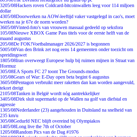
32
05/08
Hackers roven Coldcard-bitcoinwallets leeg voor 114 miljoen
dollar
43
05/08
Doorwerken na AOW-leeftijd vaker vastgelegd in cao's, moet
werken na je 67e de norm worden?
36
05/08
Vinted-foto's van vrouwen massaal gedeeld op seksfora
1
05/08
Nieuwe XBOX Game Pass titels voor de eerste helft van de
maand augustus
2
05/08
De FOK!Voetbalmanager 2026/2027 is begonnen
50
05/08
Van den Brink zet nog eens 14 gemeenten onder toezicht om
spreidingswet
18
05/08
Iran overweegt Europese hulp bij ruimen mijnen in Straat van
Hormuz
3
05/08
EA Sports FC 27 toont The Grounds-modus
1
05/08
Gears of War: E-Day open beta begint 6 augustus
36
05/08
Pentagon verbruikt meer raketten dan kan worden aangevuld,
tekort dreigt
21
05/08
Tanken in België wordt nóg aantrekkelijker
34
05/08
Dirk sluit supermarkt op de Wallen na golf van diefstal en
agressie
13
05/08
Nederlander (23) aangehouden in Duitsland na snelheid van
235 km/u
3
05/08
Gedurfd NEC blijft overeind bij Olympiakos
14
05/08
Long live the 7th of October
12
05/08
Random Pics van de Dag #1976