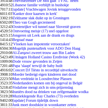
39
14:48
Televisiezender De Mol gaat 'TVNL' heten
49
10:52
Libanese familie verblijft in bushokje
70
17:11
[update] Vrachtwagen Jovink teruggevonden
60
11:03
'Kanker door kaarsen in kerk'
33
02:19
Zeldzame slak duikt op in Groningen
65
02:09
Theo van Gogh gecremeerd
32
12:43
Oostenrijker wil tunnel naar Slovenië graven
45
20:51
Ontvoering meisje (17) snel opgelost
42
15:15
Jongeren uit Leek aan de drank en drugs
14
14:43
Begraaf maar
84
15:12
'Vloeken kan impotentie veroorzaken'
65
04:36
Mogelijk puntenaftrek voor ADO Den Haag
29
10:08
Al-Zarqawi zweert trouw aan Bin Laden
54
23:49
Uitslagen Holland Casino Eredivisie (Week 42)
10
09:06
Dode vrouw gevonden in Zeijen
72
01:48
Papa 'slaapt' terwijl de baby huilt
49
16:02
Concert DJ Tiësto in recordtijd uitverkocht
39
08:10
Moeder bedreigt eigen kinderen met dood
22
23:50
Man verdrinkt in Loosdrechtse Plassen
35
23:35
Nederlanders komen om bij ongeval in België
52
18:45
Vodafone mengt zich in sms-prijzenslag
38
23:56
Iraniërs dood na drinken van zelfgemaakte wodka
51
19:28
Muzieklegende Ray Charles (73) overleden
94
02:00
[update] Forum tijdelijk down
38
11:33
Junk moet doodskist in woonkamer zetten