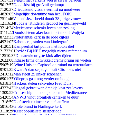
16
17:59
Wagen met varkens veel te zwaar beladen
50
13:57
Doodskist bij grofvuil gedumpt
71
20:37
Drieduizend vissers vermist na noodweer
48
20:05
Mogelijke downtime van heel FOK!
75
11:46
Vallend Jezusbeeld doodt 38-jarige vrouw
121
16:34
[update] Kinderen gedood bij gezinsgeweld
32
14:24
Mexicaanse schenkt leven aan zesling
31
11:22
Doodskistenmaker komt met model Wojtyla
87
23:33
Protestantse kerk in de rode cijfers
49
21:07
Kabouter gestolen van kindergraf
41
20:51
Kampeerhal tart politie met foto's dief
217
23:01
PvdA: Bij NEE mogelijk nieuw referendum
125
10:37
De nauwkeurigste klok aller tijden
26
22:08
Indiase firma ontwikkelt crematorium op wielen
59
05:19
Witte Huis en Capitool ontruimd na terreuralarm
97
01:35
Kwart A'damse jeugd haalt Cito-toets niet
24
16:12
Man steelt 25 linker schoenen
69
01:35
'Olieprijs gaat nog verder omhoog'
63
18:34
Hackers stelen seksvideo Fred Durst
43
22:43
Illegaal gebrouwen drankje kost zes levens
13
09:52
Cruiseschip in moeilijkheden in Mediterranee
54
20:54
ANWB vindt bromfietskenteken te duur
13
18:59
Dief steelt taximeter van chauffeur
59
16:43
Grote brand in Harlingse kerk
31
18:29
'Kerst populairste sterfperiode'