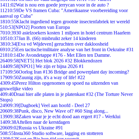
14
11:02
Wat is nou een goede jerrycan voor in de auto ?
112
10:59
De VS framen Cuba: "Amerikaanse voorbereiding voor
aanval op Cuba"
18
10:55
Klacht ingediend tegen grootste insectenfabriek ter wereld
5
10:53
[NPO2] Poorten van Europa
70
10:39
30 asielzoekers kosten 1 miljoen in hotel centrum Haarlem
105
10:37
Jan B. (66) misbruikt zeker 14 kinderen
38
10:34
[Eva vd Wijdeven] geruchten over dakloosheid
69
10:25
Een tactische/militaire analyse van het front in Oekraïne #31
218
10:14
De Avondetappe #176 - Met Ellen ten Damme.
264
09:58
[NET5] Het blok 2026 #32 Blokkendozen
144
09:58
[NPO1] We zijn er bijna 2026 #1
171
09:56
Oorlog Iran #136 Bridge and powerplant day incoming?
179
09:50
Zuunig zijn, it's a way of life! #22
43
09:45
Perez Hilton opgenomen op spoed na uitzenden van
gruwelijke video
4
09:40
Draai hier alle platen in je platenkast #32 (The Torture Never
Stops)
249
09:39
[Dagboek] Veel aan hoofd - Deel 27
206
09:38
Punk, disco, New Wave of? #60 Sing along...
139
09:38
Zaken waar je je echt dood aan ergert #17 - Werklui
14
09:38
Aftellen naar de kerstdagen
206
09:02
Russia vs Ukraine #91
5
08:55
Insta360 Studio software, lagging en stotteren
13
08:52
Koot en Bie hun tijd ver vooruit..................