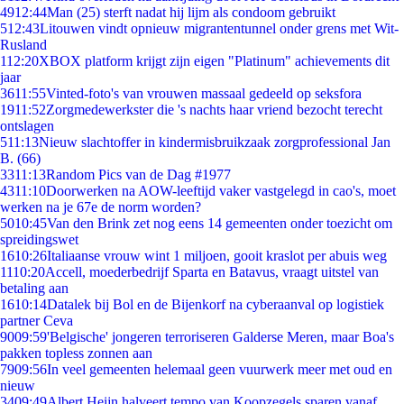
49
12:44
Man (25) sterft nadat hij lijm als condoom gebruikt
5
12:43
Litouwen vindt opnieuw migrantentunnel onder grens met Wit-
Rusland
1
12:20
XBOX platform krijgt zijn eigen "Platinum" achievements dit
jaar
36
11:55
Vinted-foto's van vrouwen massaal gedeeld op seksfora
19
11:52
Zorgmedewerkster die 's nachts haar vriend bezocht terecht
ontslagen
5
11:13
Nieuw slachtoffer in kindermisbruikzaak zorgprofessional Jan
B. (66)
33
11:13
Random Pics van de Dag #1977
43
11:10
Doorwerken na AOW-leeftijd vaker vastgelegd in cao's, moet
werken na je 67e de norm worden?
50
10:45
Van den Brink zet nog eens 14 gemeenten onder toezicht om
spreidingswet
16
10:26
Italiaanse vrouw wint 1 miljoen, gooit kraslot per abuis weg
11
10:20
Accell, moederbedrijf Sparta en Batavus, vraagt uitstel van
betaling aan
16
10:14
Datalek bij Bol en de Bijenkorf na cyberaanval op logistiek
partner Ceva
90
09:59
'Belgische' jongeren terroriseren Galderse Meren, maar Boa's
pakken topless zonnen aan
79
09:56
In veel gemeenten helemaal geen vuurwerk meer met oud en
nieuw
34
09:49
Albert Heijn halveert tempo van Koopzegels sparen vanaf