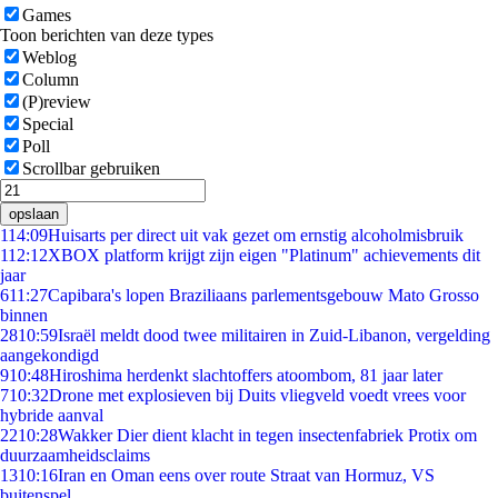
Games
Toon berichten van deze types
Weblog
Column
(P)review
Special
Poll
Scrollbar gebruiken
opslaan
1
14:09
Huisarts per direct uit vak gezet om ernstig alcoholmisbruik
1
12:12
XBOX platform krijgt zijn eigen "Platinum" achievements dit
jaar
6
11:27
Capibara's lopen Braziliaans parlementsgebouw Mato Grosso
binnen
28
10:59
Israël meldt dood twee militairen in Zuid-Libanon, vergelding
aangekondigd
9
10:48
Hiroshima herdenkt slachtoffers atoombom, 81 jaar later
7
10:32
Drone met explosieven bij Duits vliegveld voedt vrees voor
hybride aanval
22
10:28
Wakker Dier dient klacht in tegen insectenfabriek Protix om
duurzaamheidsclaims
13
10:16
Iran en Oman eens over route Straat van Hormuz, VS
buitenspel