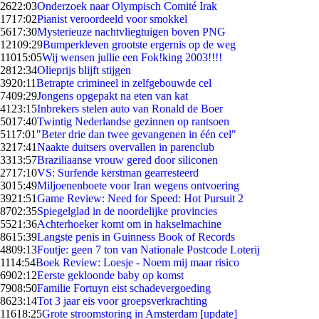
26
22:03
Onderzoek naar Olympisch Comité Irak
17
17:02
Pianist veroordeeld voor smokkel
56
17:30
Mysterieuze nachtvliegtuigen boven PNG
121
09:29
Bumperkleven grootste ergernis op de weg
110
15:05
Wij wensen jullie een Fok!king 2003!!!!
28
12:34
Olieprijs blijft stijgen
39
20:11
Betrapte crimineel in zelfgebouwde cel
74
09:29
Jongens opgepakt na eten van kat
41
23:15
Inbrekers stelen auto van Ronald de Boer
50
17:40
Twintig Nederlandse gezinnen op rantsoen
51
17:01
"Beter drie dan twee gevangenen in één cel"
32
17:41
Naakte duitsers overvallen in parenclub
33
13:57
Braziliaanse vrouw gered door siliconen
27
17:10
VS: Surfende kerstman gearresteerd
30
15:49
Miljoenenboete voor Iran wegens ontvoering
39
21:51
Game Review: Need for Speed: Hot Pursuit 2
87
02:35
Spiegelglad in de noordelijke provincies
55
21:36
Achterhoeker komt om in hakselmachine
86
15:39
Langste penis in Guinness Book of Records
48
09:13
Foutje: geen 7 ton van Nationale Postcode Loterij
11
14:54
Boek Review: Loesje - Noem mij maar risico
69
02:12
Eerste gekloonde baby op komst
79
08:50
Familie Fortuyn eist schadevergoeding
86
23:14
Tot 3 jaar eis voor groepsverkrachting
116
18:25
Grote stroomstoring in Amsterdam [update]