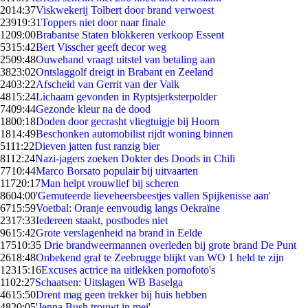
20
14:37
Viskwekerij Tolbert door brand verwoest
239
19:31
Toppers niet door naar finale
12
09:00
Brabantse Staten blokkeren verkoop Essent
53
15:42
Bert Visscher geeft decor weg
25
09:48
Ouwehand vraagt uitstel van betaling aan
38
23:02
Ontslaggolf dreigt in Brabant en Zeeland
24
03:22
Afscheid van Gerrit van der Valk
48
15:24
Lichaam gevonden in Ryptsjerksterpolder
74
09:44
Gezonde kleur na de dood
18
00:18
Doden door gecrasht vliegtuigje bij Hoorn
18
14:49
Beschonken automobilist rijdt woning binnen
51
11:22
Dieven jatten fust ranzig bier
81
12:24
Nazi-jagers zoeken Dokter des Doods in Chili
77
10:44
Marco Borsato populair bij uitvaarten
117
20:17
Man helpt vrouwlief bij scheren
86
04:00
'Gemuteerde lieveheersbeestjes vallen Spijkenisse aan'
67
15:59
Voetbal: Oranje eenvoudig langs Oekraïne
23
17:33
Iedereen staakt, postbodes niet
96
15:42
Grote verslagenheid na brand in Eelde
175
10:35
Drie brandweermannen overleden bij grote brand De Punt
26
18:48
Onbekend graf te Zeebrugge blijkt van WO 1 held te zijn
123
15:16
Excuses actrice na uitlekken pornofoto's
11
02:27
Schaatsen: Uitslagen WB Baselga
46
15:50
Drent mag geen trekker bij huis hebben
48
20:05
'Jenna Bush trouwt in mei'