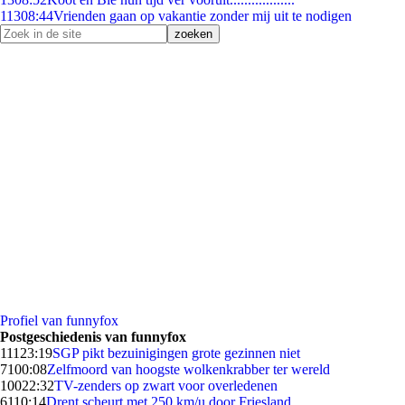
113
08:44
Vrienden gaan op vakantie zonder mij uit te nodigen
Profiel van funnyfox
Postgeschiedenis van funnyfox
111
23:19
SGP pikt bezuinigingen grote gezinnen niet
71
00:08
Zelfmoord van hoogste wolkenkrabber ter wereld
100
22:32
TV-zenders op zwart voor overledenen
61
10:14
Drent scheurt met 250 km/u door Friesland