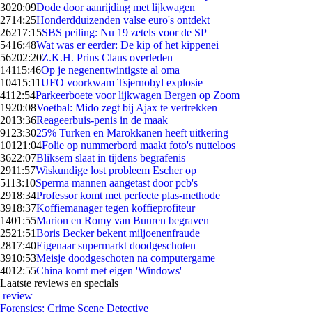
30
20:09
Dode door aanrijding met lijkwagen
27
14:25
Honderdduizenden valse euro's ontdekt
262
17:15
SBS peiling: Nu 19 zetels voor de SP
54
16:48
Wat was er eerder: De kip of het kippenei
562
02:20
Z.K.H. Prins Claus overleden
141
15:46
Op je negenentwintigste al oma
104
15:11
UFO voorkwam Tsjernobyl explosie
41
12:54
Parkeerboete voor lijkwagen Bergen op Zoom
19
20:08
Voetbal: Mido zegt bij Ajax te vertrekken
20
13:36
Reageerbuis-penis in de maak
91
23:30
25% Turken en Marokkanen heeft uitkering
101
21:04
Folie op nummerbord maakt foto's nutteloos
36
22:07
Bliksem slaat in tijdens begrafenis
29
11:57
Wiskundige lost probleem Escher op
51
13:10
Sperma mannen aangetast door pcb's
29
18:34
Professor komt met perfecte plas-methode
39
18:37
Koffiemanager tegen koffieprofiteur
14
01:55
Marion en Romy van Buuren begraven
25
21:51
Boris Becker bekent miljoenenfraude
28
17:40
Eigenaar supermarkt doodgeschoten
39
10:53
Meisje doodgeschoten na computergame
40
12:55
China komt met eigen 'Windows'
Laatste reviews en specials
review
Forensics: Crime Scene Detective