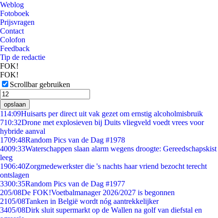
Weblog
Fotoboek
Prijsvragen
Contact
Colofon
Feedback
Tip de redactie
FOK!
FOK!
Scrollbar gebruiken
opslaan
1
14:09
Huisarts per direct uit vak gezet om ernstig alcoholmisbruik
7
10:32
Drone met explosieven bij Duits vliegveld voedt vrees voor
hybride aanval
17
09:48
Random Pics van de Dag #1978
40
09:33
Waterschappen slaan alarm wegens droogte: Gereedschapskist
leeg
19
06:40
Zorgmedewerkster die 's nachts haar vriend bezocht terecht
ontslagen
33
00:35
Random Pics van de Dag #1977
2
05/08
De FOK!Voetbalmanager 2026/2027 is begonnen
21
05/08
Tanken in België wordt nóg aantrekkelijker
34
05/08
Dirk sluit supermarkt op de Wallen na golf van diefstal en