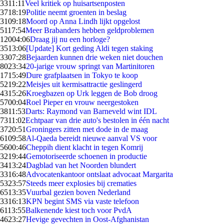
33
11:11
Veel kritiek op huisartsenposten
37
18:19
Politie neemt groenten in beslag
31
09:18
Moord op Anna Lindh lijkt opgelost
51
17:54
Meer Brabanders hebben geldproblemen
120
04:06
Draag jij nu een horloge?
35
13:06
[Update] Kort geding Aldi tegen staking
33
07:28
Bejaarden kunnen drie weken niet douchen
80
23:34
20-jarige vrouw springt van Martinitoren
17
15:49
Dure grafplaatsen in Tokyo te koop
52
19:22
Meisjes uit kermisattractie geslingerd
43
15:26
Kroegbazen op Urk leggen de Bob droog
57
00:04
Roel Pieper en vrouw neergestoken
38
11:53
Darts: Raymond van Barneveld wint IDL
73
11:02
Echtpaar van drie auto's bestolen in één nacht
37
20:51
Groningers zitten met dode in de maag
61
09:58
Al-Qaeda bereidt nieuwe aanval VS voor
56
00:46
Cheppih dient klacht in tegen Komrij
32
19:44
Gemotoriseerde schoenen in productie
34
13:24
Dagblad van het Noorden blundert
33
16:48
Advocatenkantoor ontslaat advocaat Margarita
53
23:57
Steeds meer explosies bij crematies
65
13:35
Vuurbal gezien boven Nederland
33
16:13
KPN begint SMS via vaste telefoon
61
13:55
Balkenende kiest toch voor PvdA
46
23:27
Hevige gevechten in Oost-Afghanistan