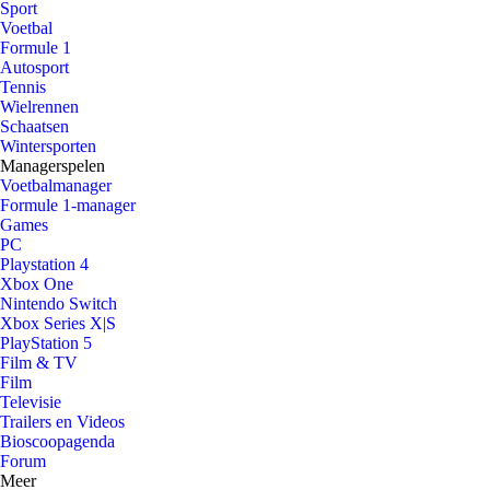
Sport
Voetbal
Formule 1
Autosport
Tennis
Wielrennen
Schaatsen
Wintersporten
Managerspelen
Voetbalmanager
Formule 1-manager
Games
PC
Playstation 4
Xbox One
Nintendo Switch
Xbox Series X|S
PlayStation 5
Film & TV
Film
Televisie
Trailers en Videos
Bioscoopagenda
Forum
Meer