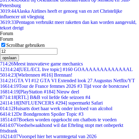
Petersburg
30
19:44
Alaska Airlines heeft er genoeg van en zet Christelijke
influencer uit vliegtuig
36
19:33
Pentagon verbruikt meer raketten dan kan worden aangevuld,
tekort dreigt
Forum
Forum
Scrollbar gebruiken
opslaan
7
14:26
Meest innovatieve game mechanics
123
14:24
[UEL/ECL live topic] #160 GOAAAAAAAAAAAAAL
50
14:23
[Wielrennen #616] Brennan!
3
14:21
GTA VI #12 GTA VI Extended look 27 Augustus Netflix/YT
166
14:19
Tour de France femmes 2026 #3 Tijd voor de borstcrawl
168
14:19
[PlayStation #184] Nieuw deel
87
14:18
[RTL] B&B vol liefde 6de seizoen #4
241
14:18
[INFLUENCERS #294] supermarkt Safari
0
14:12
Huisarts doet haar werk onder invloed van alcohol
64
14:12
De Bondgenoten Spoiler Topic #3
185
14:07
Boeken worden opgekocht om chatbots te voeden
64
14:07
Voedselwaakhond wil dat Efteling stopt met onbeperkt
frisdrank
162
14:07
Voorspel hier het warmtegetal van 2026