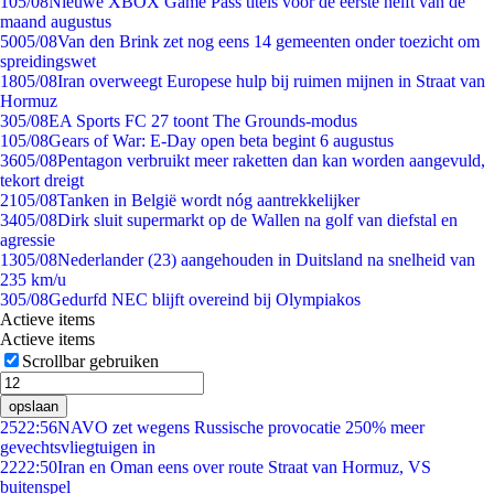
1
05/08
Nieuwe XBOX Game Pass titels voor de eerste helft van de
maand augustus
50
05/08
Van den Brink zet nog eens 14 gemeenten onder toezicht om
spreidingswet
18
05/08
Iran overweegt Europese hulp bij ruimen mijnen in Straat van
Hormuz
3
05/08
EA Sports FC 27 toont The Grounds-modus
1
05/08
Gears of War: E-Day open beta begint 6 augustus
36
05/08
Pentagon verbruikt meer raketten dan kan worden aangevuld,
tekort dreigt
21
05/08
Tanken in België wordt nóg aantrekkelijker
34
05/08
Dirk sluit supermarkt op de Wallen na golf van diefstal en
agressie
13
05/08
Nederlander (23) aangehouden in Duitsland na snelheid van
235 km/u
3
05/08
Gedurfd NEC blijft overeind bij Olympiakos
Actieve items
Actieve items
Scrollbar gebruiken
opslaan
25
22:56
NAVO zet wegens Russische provocatie 250% meer
gevechtsvliegtuigen in
22
22:50
Iran en Oman eens over route Straat van Hormuz, VS
buitenspel