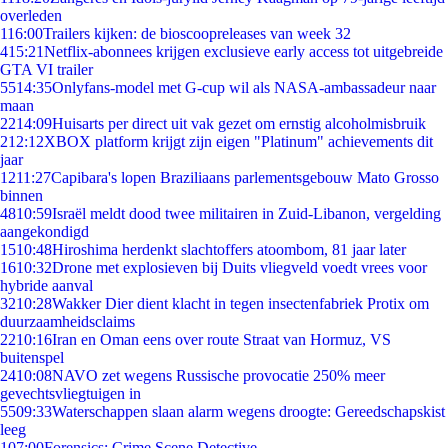
overleden
1
16:00
Trailers kijken: de bioscoopreleases van week 32
4
15:21
Netflix-abonnees krijgen exclusieve early access tot uitgebreide
GTA VI trailer
55
14:35
Onlyfans-model met G-cup wil als NASA-ambassadeur naar
maan
22
14:09
Huisarts per direct uit vak gezet om ernstig alcoholmisbruik
2
12:12
XBOX platform krijgt zijn eigen "Platinum" achievements dit
jaar
12
11:27
Capibara's lopen Braziliaans parlementsgebouw Mato Grosso
binnen
48
10:59
Israël meldt dood twee militairen in Zuid-Libanon, vergelding
aangekondigd
15
10:48
Hiroshima herdenkt slachtoffers atoombom, 81 jaar later
16
10:32
Drone met explosieven bij Duits vliegveld voedt vrees voor
hybride aanval
32
10:28
Wakker Dier dient klacht in tegen insectenfabriek Protix om
duurzaamheidsclaims
22
10:16
Iran en Oman eens over route Straat van Hormuz, VS
buitenspel
24
10:08
NAVO zet wegens Russische provocatie 250% meer
gevechtsvliegtuigen in
55
09:33
Waterschappen slaan alarm wegens droogte: Gereedschapskist
leeg
1
07:00
Forensics: Crime Scene Detective