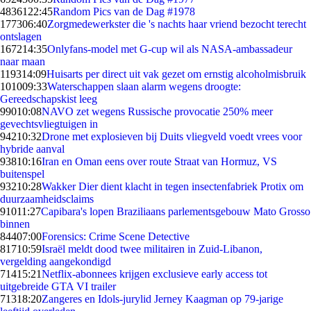
48361
22:45
Random Pics van de Dag #1978
1773
06:40
Zorgmedewerkster die 's nachts haar vriend bezocht terecht
ontslagen
1672
14:35
Onlyfans-model met G-cup wil als NASA-ambassadeur
naar maan
1193
14:09
Huisarts per direct uit vak gezet om ernstig alcoholmisbruik
1010
09:33
Waterschappen slaan alarm wegens droogte:
Gereedschapskist leeg
990
10:08
NAVO zet wegens Russische provocatie 250% meer
gevechtsvliegtuigen in
942
10:32
Drone met explosieven bij Duits vliegveld voedt vrees voor
hybride aanval
938
10:16
Iran en Oman eens over route Straat van Hormuz, VS
buitenspel
932
10:28
Wakker Dier dient klacht in tegen insectenfabriek Protix om
duurzaamheidsclaims
910
11:27
Capibara's lopen Braziliaans parlementsgebouw Mato Grosso
binnen
844
07:00
Forensics: Crime Scene Detective
817
10:59
Israël meldt dood twee militairen in Zuid-Libanon,
vergelding aangekondigd
714
15:21
Netflix-abonnees krijgen exclusieve early access tot
uitgebreide GTA VI trailer
713
18:20
Zangeres en Idols-jurylid Jerney Kaagman op 79-jarige