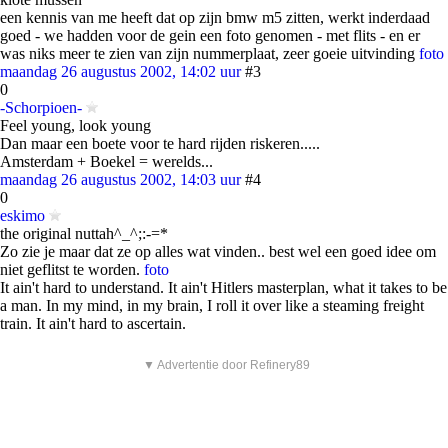
een kennis van me heeft dat op zijn bmw m5 zitten, werkt inderdaad
goed - we hadden voor de gein een foto genomen - met flits - en er
was niks meer te zien van zijn nummerplaat, zeer goeie uitvinding
foto
maandag 26 augustus 2002, 14:02 uur
#3
0
-Schorpioen-
Feel young, look young
Dan maar een boete voor te hard rijden riskeren.....
Amsterdam + Boekel = werelds...
maandag 26 augustus 2002, 14:03 uur
#4
0
eskimo
the original nuttah^_^;:-=*
Zo zie je maar dat ze op alles wat vinden.. best wel een goed idee om
niet geflitst te worden.
foto
It ain't hard to understand. It ain't Hitlers masterplan, what it takes to be
a man. In my mind, in my brain, I roll it over like a steaming freight
train. It ain't hard to ascertain.
▼ Advertentie door Refinery89