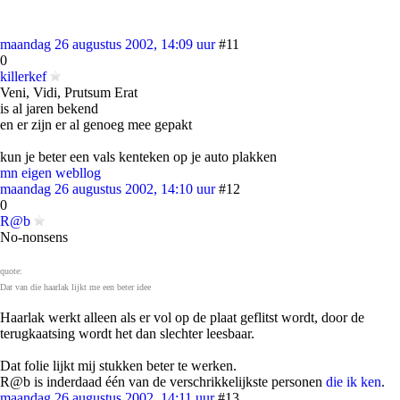
maandag 26 augustus 2002, 14:09 uur
#11
0
killerkef
Veni, Vidi, Prutsum Erat
is al jaren bekend
en er zijn er al genoeg mee gepakt
kun je beter een vals kenteken op je auto plakken
mn eigen webllog
maandag 26 augustus 2002, 14:10 uur
#12
0
R@b
No-nonsens
quote:
Dat van die haarlak lijkt me een beter idee
Haarlak werkt alleen als er vol op de plaat geflitst wordt, door de
terugkaatsing wordt het dan slechter leesbaar.
Dat folie lijkt mij stukken beter te werken.
R@b is inderdaad één van de verschrikkelijkste personen
die ik ken
.
maandag 26 augustus 2002, 14:11 uur
#13