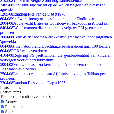
21
05/08
Tanken in België wordt nóg aantrekkelijker
34
05/08
Dirk sluit supermarkt op de Wallen na golf van diefstal en
agressie
12
05/08
Random Pics van de Dag #1976
6
04/08
Kraftwerk brengt ruimteschip terug naar Eindhoven
20
04/08
Apple vecht Britse eis tot inbouwen backdoor in iCloud aan
84
04/08
'Witte' mannen discrimineren is volgens OM geen enkel
probleem
30
04/08
Ceuta-leider noemt Marokkaanse grensaanval door migranten
'gruweldaad'
6
04/08
Grote natuurbrand Boschhuizerbergen groeit naar 100 hectare
6
04/08
FOK! was even down
41
04/08
Regering VS geeft scholen die 'genderidentiteit' van kinderen
verbergen voor ouders ultimatum
59
04/08
Vrouw die asielzoekers hielp in Athene vermoord door
Afghaanse asielzoeker
25
04/08
Lekker op vakantie naar Afghanistan volgens Taliban geen
probleem
23
04/08
Random Pics van de Dag #1975
Laatste items
Laatste items
Toon berichten uit deze thema's
Actueel
Entertainment
Sport