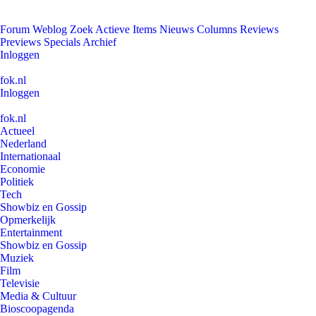
Forum
Weblog
Zoek
Actieve Items
Nieuws
Columns
Reviews
Previews
Specials
Archief
Inloggen
fok.nl
Inloggen
fok.nl
Actueel
Nederland
Internationaal
Economie
Politiek
Tech
Showbiz en Gossip
Opmerkelijk
Entertainment
Showbiz en Gossip
Muziek
Film
Televisie
Media & Cultuur
Bioscoopagenda