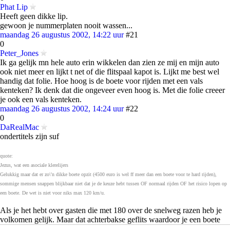
Phat Lip
Heeft geen dikke lip.
gewoon je nummerplaten nooit wassen...
maandag 26 augustus 2002, 14:22 uur
#21
0
Peter_Jones
Ik ga gelijk mn hele auto erin wikkelen dan zien ze mij en mijn auto
ook niet meer en lijkt t net of die flitspaal kapot is. Lijkt me best wel
handig dat folie. Hoe hoog is de boete voor rijden met een vals
kenteken? Ik denk dat die ongeveer even hoog is. Met die folie creeer
je ook een vals kenteken.
maandag 26 augustus 2002, 14:24 uur
#22
0
DaRealMac
ondertitels zijn suf
quote:
Jezus, wat een asociale klerelijers
Gelukkig maar dat er zo\'n dikke boete opzit (4500 euro is wel ff meer dan een boete voor te hard rijden),
sommige mensen snappen blijkbaar niet dat je de keuze hebt tussen OF normaal rijden OF het risico lopen op
een boete. De wet is niet voor niks max 120 km/u.
Als je het hebt over gasten die met 180 over de snelweg razen heb je
volkomen gelijk. Maar dat achterbakse geflits waardoor je een boete
krijgt als je 54 rijdt in de stad op een grote doorgaande weg is gewoon