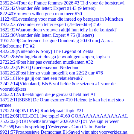
235
22:44
Tour de France femmes 2026 #3 Tijd voor de borstcrawl
47
22:42
Verander één letter: Expert #143 (9 letters)
8
22:40
Vrouwen willen geen man meer #30
11
22:40
Levenslang voor man die inreed op betogers in München
197
22:35
Verander een letter expert (7lettereditie) #50
16
22:32
Waarom doen vrouwen altijd hun telly in de kontzak?
12
22:30
Verander één letter. Expert # 75 (8 letters)
195
22:29
[Conference League Donderdag 20:00 uur] Ajax -
Shelbourne FC #2
43
22:28
[Nintendo & Sony] The Legend of Zelda
38
22:28
Woningtekort: dus ga je woningen slopen, logisch
272
22:24
Post hier pas overleden muzikanten #32
50
22:23
[NPO1] Goedenavond Nederland
180
22:22
Post hier zo vaak mogelijk om 22:22 uur #76
14
22:18
Hoe ga jij om met een relatiebreuk?
224
22:14
[Videoland] B&B vol liefde 6de seizoen #1 voor de
vooruitkijkers
246
22:12
Afbeeldingen die je gemaakt hebt met AI
187
22:11
[SBS6] De Oranjezomer #10 Helene je kan het niet stop
ermee
179
22:06
[ONLINE] Roddelpraat Topic #21
216
22:05
[UEL/ECL live topic] #160 GOAAAAAAAAAAAAAL
75
22:02
[FOK!Voetbalmanager 2026/2027] #1 We zijn er weer
5
21:58
[Boekbespreking] Yesteryear - Caro Claire Burke
99
21:57
Progressieve Democraat El-Sayed wint nipt voorverkiezing