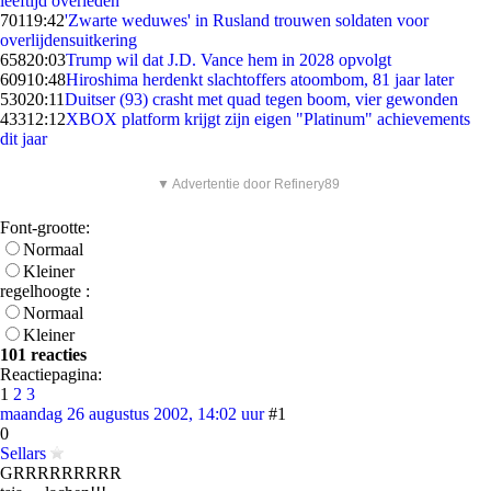
leeftijd overleden
701
19:42
'Zwarte weduwes' in Rusland trouwen soldaten voor
overlijdensuitkering
658
20:03
Trump wil dat J.D. Vance hem in 2028 opvolgt
609
10:48
Hiroshima herdenkt slachtoffers atoombom, 81 jaar later
530
20:11
Duitser (93) crasht met quad tegen boom, vier gewonden
433
12:12
XBOX platform krijgt zijn eigen "Platinum" achievements
dit jaar
▼ Advertentie door Refinery89
Font-grootte:
Normaal
Kleiner
regelhoogte :
Normaal
Kleiner
101 reacties
Reactiepagina:
1
2
3
maandag 26 augustus 2002, 14:02 uur
#1
0
Sellars
GRRRRRRRRR