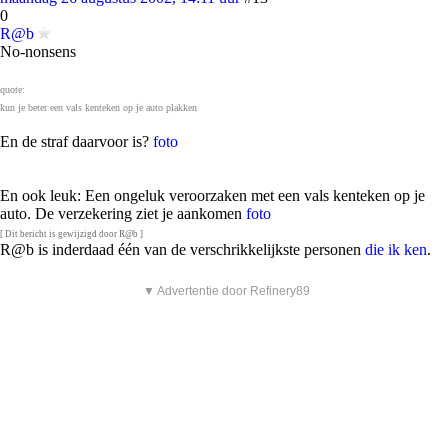
0
R@b
No-nonsens
quote:
kun je beter een vals kenteken op je auto plakken
En de straf daarvoor is?
foto
En ook leuk: Een ongeluk veroorzaken met een vals kenteken op je
auto. De verzekering ziet je aankomen
foto
[ Dit bericht is gewijzigd door R@b ]
R@b is inderdaad één van de verschrikkelijkste personen
die ik ken
.
▼ Advertentie door Refinery89