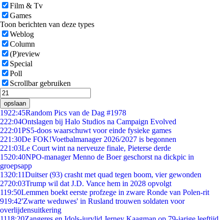
Film & Tv
Games
Toon berichten van deze types
Weblog
Column
(P)review
Special
Poll
Scrollbar gebruiken
opslaan
19
22:45
Random Pics van de Dag #1978
2
22:04
Ontslagen bij Halo Studios na Campaign Evolved
2
22:01
PS5-doos waarschuwt voor einde fysieke games
2
21:30
De FOK!Voetbalmanager 2026/2027 is begonnen
2
21:03
Le Court wint na nerveuze finale, Pieterse derde
15
20:40
NPO-manager Menno de Boer geschorst na dickpic in
groepsapp
13
20:11
Duitser (93) crasht met quad tegen boom, vier gewonden
27
20:03
Trump wil dat J.D. Vance hem in 2028 opvolgt
1
19:50
Lemmen boekt eerste profzege in zware Ronde van Polen-rit
9
19:42
'Zwarte weduwes' in Rusland trouwen soldaten voor
overlijdensuitkering
11
18:20
Zangeres en Idols-jurylid Jerney Kaagman op 79-jarige leeftijd