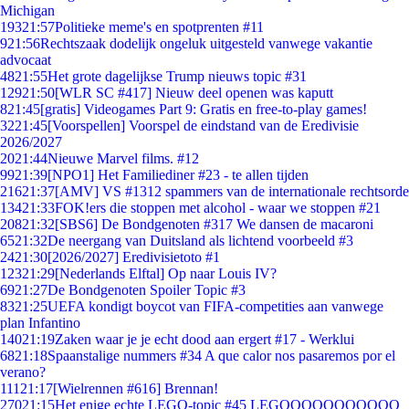
Michigan
193
21:57
Politieke meme's en spotprenten #11
9
21:56
Rechtszaak dodelijk ongeluk uitgesteld vanwege vakantie
advocaat
48
21:55
Het grote dagelijkse Trump nieuws topic #31
129
21:50
[WLR SC #417] Nieuw deel openen was kaputt
8
21:45
[gratis] Videogames Part 9: Gratis en free-to-play games!
32
21:45
[Voorspellen] Voorspel de eindstand van de Eredivisie
2026/2027
20
21:44
Nieuwe Marvel films. #12
99
21:39
[NPO1] Het Familiediner #23 - te allen tijden
216
21:37
[AMV] VS #1312 spammers van de internationale rechtsorde
134
21:33
FOK!ers die stoppen met alcohol - waar we stoppen #21
208
21:32
[SBS6] De Bondgenoten #317 We dansen de macaroni
65
21:32
De neergang van Duitsland als lichtend voorbeeld #3
24
21:30
[2026/2027] Eredivisietoto #1
123
21:29
[Nederlands Elftal] Op naar Louis IV?
69
21:27
De Bondgenoten Spoiler Topic #3
83
21:25
UEFA kondigt boycot van FIFA-competities aan vanwege
plan Infantino
140
21:19
Zaken waar je je echt dood aan ergert #17 - Werklui
68
21:18
Spaanstalige nummers #34 A que calor nos pasaremos por el
verano?
111
21:17
[Wielrennen #616] Brennan!
270
21:15
Het enige echte LEGO-topic #45 LEGOOOOOOOOOOO