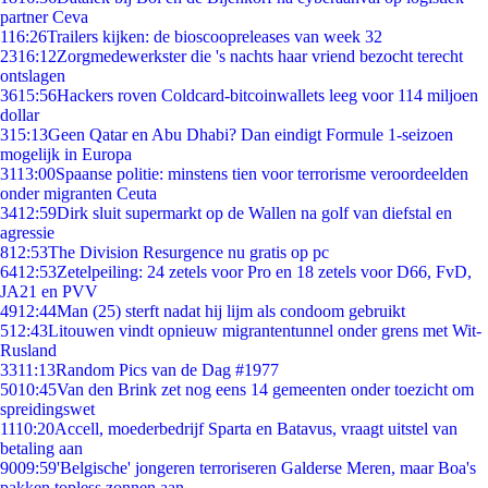
partner Ceva
1
16:26
Trailers kijken: de bioscoopreleases van week 32
23
16:12
Zorgmedewerkster die 's nachts haar vriend bezocht terecht
ontslagen
36
15:56
Hackers roven Coldcard-bitcoinwallets leeg voor 114 miljoen
dollar
3
15:13
Geen Qatar en Abu Dhabi? Dan eindigt Formule 1-seizoen
mogelijk in Europa
31
13:00
Spaanse politie: minstens tien voor terrorisme veroordeelden
onder migranten Ceuta
34
12:59
Dirk sluit supermarkt op de Wallen na golf van diefstal en
agressie
8
12:53
The Division Resurgence nu gratis op pc
64
12:53
Zetelpeiling: 24 zetels voor Pro en 18 zetels voor D66, FvD,
JA21 en PVV
49
12:44
Man (25) sterft nadat hij lijm als condoom gebruikt
5
12:43
Litouwen vindt opnieuw migrantentunnel onder grens met Wit-
Rusland
33
11:13
Random Pics van de Dag #1977
50
10:45
Van den Brink zet nog eens 14 gemeenten onder toezicht om
spreidingswet
11
10:20
Accell, moederbedrijf Sparta en Batavus, vraagt uitstel van
betaling aan
90
09:59
'Belgische' jongeren terroriseren Galderse Meren, maar Boa's
pakken topless zonnen aan