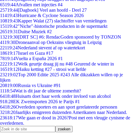
65
19:44
Afvallen met injecties #4
257
19:44
[Dagboek] Veel aan hoofd - Deel 27
114
19:43
Hurricane & Cyclone Season 2026
108
19:43
Kapper Walat (27) slachtoffer van vernielingen
151
19:42
"Niche"-historische producten in de supermarkt
265
19:31
Duitse Muziek #2
132
19:30
[DRT SC] #6: RendacGoden sponsored by TONZON
41
19:30
Droneaanval op Oekrains vliegtuig in Leipzig
221
19:24
Nederland stevent af op watertekort
186
19:17
Israel en Gaza #17
78
19:14
Vuelta a España 2026 #1
222
19:12
Welk geurtje draag jij nu #48 Geurend de winter in
165
19:12
Haiku ketting #27 - strooi wat liefde
232
19:02
Top 2000 Editie 2025 #243 Alle dikzakken willen op je
lijken
208
19:00
Russia vs Ukraine #91
11
18:54
Wat is dit jaar de ultieme zomerhit?
64
18:48
Huisarts doet haar werk onder invloed van alcohol
9
18:28
EK Zwemsporten 2026 te Parijs #1
64
18:26
Overleden sporters en aan sport gerelateerde personen
32
18:20
Jaarlijks emigreren duizenden Amerikanen naar Nederland.
236
18:17
Wie gaan er dood in 2026?Post met een vleugje cynisme de
overledenen.