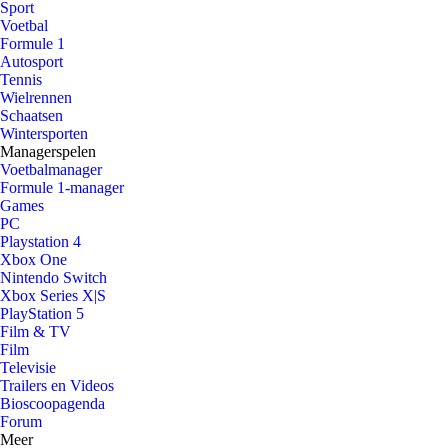
Sport
Voetbal
Formule 1
Autosport
Tennis
Wielrennen
Schaatsen
Wintersporten
Managerspelen
Voetbalmanager
Formule 1-manager
Games
PC
Playstation 4
Xbox One
Nintendo Switch
Xbox Series X|S
PlayStation 5
Film & TV
Film
Televisie
Trailers en Videos
Bioscoopagenda
Forum
Meer