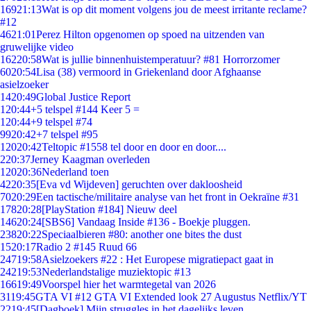
169
21:13
Wat is op dit moment volgens jou de meest irritante reclame?
#12
46
21:01
Perez Hilton opgenomen op spoed na uitzenden van
gruwelijke video
162
20:58
Wat is jullie binnenhuistemperatuur? #81 Horrorzomer
60
20:54
Lisa (38) vermoord in Griekenland door Afghaanse
asielzoeker
14
20:49
Global Justice Report
1
20:44
+5 telspel #144 Keer 5 =
1
20:44
+9 telspel #74
99
20:42
+7 telspel #95
120
20:42
Teltopic #1558 tel door en door en door....
2
20:37
Jerney Kaagman overleden
120
20:36
Nederland toen
42
20:35
[Eva vd Wijdeven] geruchten over dakloosheid
70
20:29
Een tactische/militaire analyse van het front in Oekraïne #31
178
20:28
[PlayStation #184] Nieuw deel
146
20:24
[SBS6] Vandaag Inside #136 - Boekje pluggen.
238
20:22
Speciaalbieren #80: another one bites the dust
15
20:17
Radio 2 #145 Ruud 66
247
19:58
Asielzoekers #22 : Het Europese migratiepact gaat in
242
19:53
Nederlandstalige muziektopic #13
166
19:49
Voorspel hier het warmtegetal van 2026
31
19:45
GTA VI #12 GTA VI Extended look 27 Augustus Netflix/YT
22
19:45
[Dagboek] Mijn struggles in het dagelijks leven