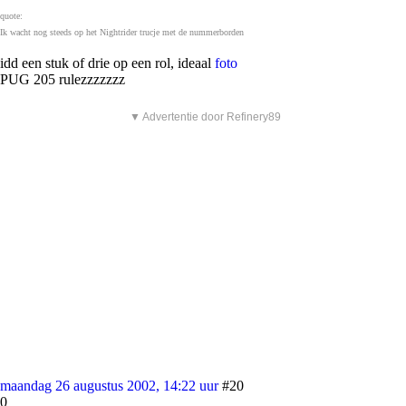
quote:
Ik wacht nog steeds op het Nightrider trucje met de nummerborden
idd een stuk of drie op een rol, ideaal
foto
PUG 205 rulezzzzzzz
▼ Advertentie door Refinery89
maandag 26 augustus 2002, 14:22 uur
#20
0