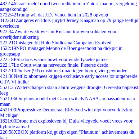
48
22:46
Israël meldt dood twee militairen in Zuid-Libanon, vergelding
aangekondigd
27
22:42
Trump wil dat J.D. Vance hem in 2028 opvolgt
11
22:41
Zangeres en Idols-jurylid Jerney Kaagman op 79-jarige leeftijd
overleden
9
22:34
'Zwarte weduwes' in Rusland trouwen soldaten voor
overlijdensuitkering
2
22:21
Ontslagen bij Halo Studios na Campaign Evolved
15
22:19
NPO-manager Menno de Boer geschorst na dickpic in
groepsapp
2
22:18
PS5-doos waarschuwt voor einde fysieke games
2
22:17
Le Court wint na nerveuze finale, Pieterse derde
13
22:10
Duitser (93) crasht met quad tegen boom, vier gewonden
4
21:38
Netflix-abonnees krijgen exclusieve early access tot uitgebreide
GTA VI trailer
55
21:25
Waterschappen slaan alarm wegens droogte: Gereedschapskist
leeg
55
21:06
Onlyfans-model met G-cup wil als NASA-ambassadeur naar
maan
45
21:00
Progressieve Democraat El-Sayed wint nipt voorverkiezing
Michigan
16
21:00
Drone met explosieven bij Duits vliegveld voedt vrees voor
hybride aanval
2
20:58
XBOX platform krijgt zijn eigen "Platinum" achievements dit
jaar