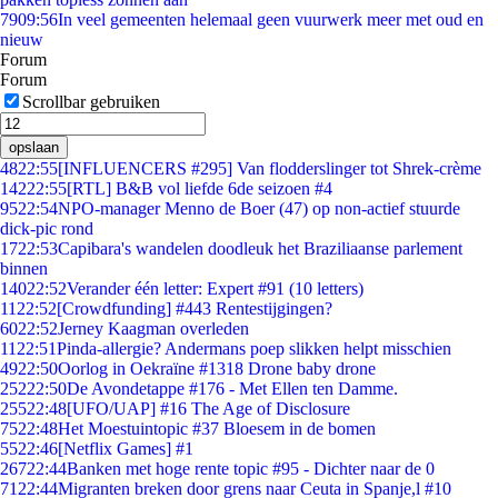
79
09:56
In veel gemeenten helemaal geen vuurwerk meer met oud en
nieuw
Forum
Forum
Scrollbar gebruiken
opslaan
48
22:55
[INFLUENCERS #295] Van flodderslinger tot Shrek-crème
142
22:55
[RTL] B&B vol liefde 6de seizoen #4
95
22:54
NPO-manager Menno de Boer (47) op non-actief stuurde
dick-pic rond
17
22:53
Capibara's wandelen doodleuk het Braziliaanse parlement
binnen
140
22:52
Verander één letter: Expert #91 (10 letters)
11
22:52
[Crowdfunding] #443 Rentestijgingen?
60
22:52
Jerney Kaagman overleden
11
22:51
Pinda-allergie? Andermans poep slikken helpt misschien
49
22:50
Oorlog in Oekraïne #1318 Drone baby drone
252
22:50
De Avondetappe #176 - Met Ellen ten Damme.
255
22:48
[UFO/UAP] #16 The Age of Disclosure
75
22:48
Het Moestuintopic #37 Bloesem in de bomen
55
22:46
[Netflix Games] #1
267
22:44
Banken met hoge rente topic #95 - Dichter naar de 0
71
22:44
Migranten breken door grens naar Ceuta in Spanje,l #10