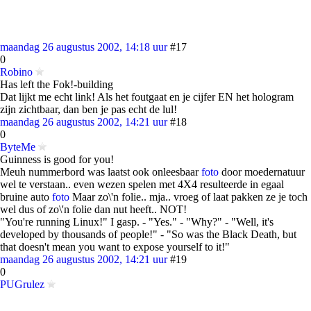
maandag 26 augustus 2002, 14:18 uur
#17
0
Robino
Has left the Fok!-building
Dat lijkt me echt link! Als het foutgaat en je cijfer EN het hologram
zijn zichtbaar, dan ben je pas echt de lul!
maandag 26 augustus 2002, 14:21 uur
#18
0
ByteMe
Guinness is good for you!
Meuh nummerbord was laatst ook onleesbaar
foto
door moedernatuur
wel te verstaan.. even wezen spelen met 4X4 resulteerde in egaal
bruine auto
foto
Maar zo\'n folie.. mja.. vroeg of laat pakken ze je toch
wel dus of zo\'n folie dan nut heeft.. NOT!
"You're running Linux!" I gasp. - "Yes." - "Why?" - "Well, it's
developed by thousands of people!" - "So was the Black Death, but
that doesn't mean you want to expose yourself to it!"
maandag 26 augustus 2002, 14:21 uur
#19
0
PUGrulez