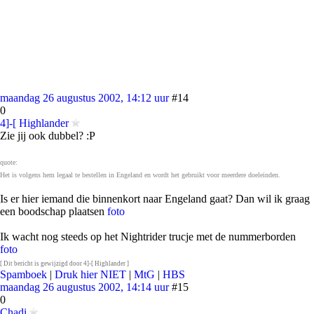
maandag 26 augustus 2002, 14:12 uur
#14
0
4]-[ Highlander
Zie jij ook dubbel? :P
quote:
Het is volgens hem legaal te bestellen in Engeland en wordt het gebruikt voor meerdere doeleinden.
Is er hier iemand die binnenkort naar Engeland gaat? Dan wil ik graag
een boodschap plaatsen
foto
Ik wacht nog steeds op het Nightrider trucje met de nummerborden
foto
[ Dit bericht is gewijzigd door 4]-[ Highlander ]
Spamboek
|
Druk hier NIET
|
MtG
|
HBS
maandag 26 augustus 2002, 14:14 uur
#15
0
Chadi