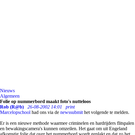
Nieuws
Algemeen
Folie op nummerbord maakt foto's nutteloos
Rob (R@b)
26-08-2002 14:01
print
Marcelopschool
had ons via de
newssubmit
het volgende te melden.
Er is een nieuwe methode waarmee criminelen en hardrijders flitspalen
en bewakingscamera's kunnen omzeilen. Het gaat om uit Engeland
afkomstig folie dat over het nummerbord wordt geplakt en dat zo het