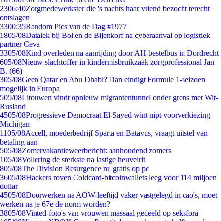
23
06:40
Zorgmedewerkster die 's nachts haar vriend bezocht terecht
ontslagen
33
00:35
Random Pics van de Dag #1977
18
05/08
Datalek bij Bol en de Bijenkorf na cyberaanval op logistiek
partner Ceva
33
05/08
Kind overleden na aanrijding door AH-bestelbus in Dordrecht
6
05/08
Nieuw slachtoffer in kindermisbruikzaak zorgprofessional Jan
B. (66)
3
05/08
Geen Qatar en Abu Dhabi? Dan eindigt Formule 1-seizoen
mogelijk in Europa
5
05/08
Litouwen vindt opnieuw migrantentunnel onder grens met Wit-
Rusland
45
05/08
Progressieve Democraat El-Sayed wint nipt voorverkiezing
Michigan
11
05/08
Accell, moederbedrijf Sparta en Batavus, vraagt uitstel van
betaling aan
5
05/08
Zomervakantieweerbericht: aanhoudend zomers
1
05/08
Vollering de sterkste na lastige heuvelrit
8
05/08
The Division Resurgence nu gratis op pc
36
05/08
Hackers roven Coldcard-bitcoinwallets leeg voor 114 miljoen
dollar
45
05/08
Doorwerken na AOW-leeftijd vaker vastgelegd in cao's, moet
werken na je 67e de norm worden?
38
05/08
Vinted-foto's van vrouwen massaal gedeeld op seksfora