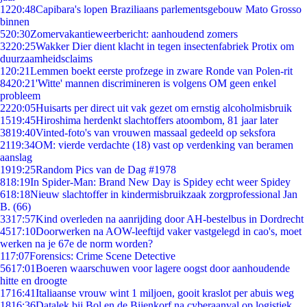
12
20:48
Capibara's lopen Braziliaans parlementsgebouw Mato Grosso
binnen
5
20:30
Zomervakantieweerbericht: aanhoudend zomers
32
20:25
Wakker Dier dient klacht in tegen insectenfabriek Protix om
duurzaamheidsclaims
1
20:21
Lemmen boekt eerste profzege in zware Ronde van Polen-rit
84
20:21
'Witte' mannen discrimineren is volgens OM geen enkel
probleem
22
20:05
Huisarts per direct uit vak gezet om ernstig alcoholmisbruik
15
19:45
Hiroshima herdenkt slachtoffers atoombom, 81 jaar later
38
19:40
Vinted-foto's van vrouwen massaal gedeeld op seksfora
21
19:34
OM: vierde verdachte (18) vast op verdenking van beramen
aanslag
19
19:25
Random Pics van de Dag #1978
8
18:19
In Spider-Man: Brand New Day is Spidey echt weer Spidey
6
18:18
Nieuw slachtoffer in kindermisbruikzaak zorgprofessional Jan
B. (66)
33
17:57
Kind overleden na aanrijding door AH-bestelbus in Dordrecht
45
17:10
Doorwerken na AOW-leeftijd vaker vastgelegd in cao's, moet
werken na je 67e de norm worden?
1
17:07
Forensics: Crime Scene Detective
56
17:01
Boeren waarschuwen voor lagere oogst door aanhoudende
hitte en droogte
17
16:41
Italiaanse vrouw wint 1 miljoen, gooit kraslot per abuis weg
18
16:36
Datalek bij Bol en de Bijenkorf na cyberaanval op logistiek