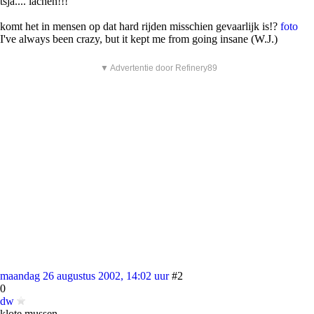
tsja.... lachen!!!
komt het in mensen op dat hard rijden misschien gevaarlijk is!?
foto
I've always been crazy, but it kept me from going insane (W.J.)
▼ Advertentie door Refinery89
maandag 26 augustus 2002, 14:02 uur
#2
0
dw
klote mussen