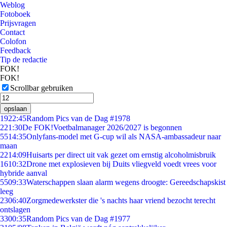
Weblog
Fotoboek
Prijsvragen
Contact
Colofon
Feedback
Tip de redactie
FOK!
FOK!
Scrollbar gebruiken
opslaan
19
22:45
Random Pics van de Dag #1978
2
21:30
De FOK!Voetbalmanager 2026/2027 is begonnen
55
14:35
Onlyfans-model met G-cup wil als NASA-ambassadeur naar
maan
22
14:09
Huisarts per direct uit vak gezet om ernstig alcoholmisbruik
16
10:32
Drone met explosieven bij Duits vliegveld voedt vrees voor
hybride aanval
55
09:33
Waterschappen slaan alarm wegens droogte: Gereedschapskist
leeg
23
06:40
Zorgmedewerkster die 's nachts haar vriend bezocht terecht
ontslagen
33
00:35
Random Pics van de Dag #1977