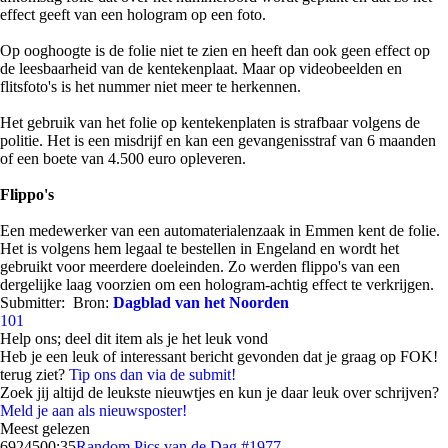
effect geeft van een hologram op een foto.
Op ooghoogte is de folie niet te zien en heeft dan ook geen effect op
de leesbaarheid van de kentekenplaat. Maar op videobeelden en
flitsfoto's is het nummer niet meer te herkennen.
Het gebruik van het folie op kentekenplaten is strafbaar volgens de
politie. Het is een misdrijf en kan een gevangenisstraf van 6 maanden
of een boete van 4.500 euro opleveren.
Flippo's
Een medewerker van een automaterialenzaak in Emmen kent de folie.
Het is volgens hem legaal te bestellen in Engeland en wordt het
gebruikt voor meerdere doeleinden. Zo werden flippo's van een
dergelijke laag voorzien om een hologram-achtig effect te verkrijgen.
Submitter:
Bron:
Dagblad van het Noorden
101
Help ons; deel dit item als je het leuk vond
Heb je een leuk of interessant bericht gevonden dat je graag op FOK!
terug ziet?
Tip ons dan via de submit!
Zoek jij altijd de leukste nieuwtjes en kun je daar leuk over schrijven?
Meld je aan als nieuwsposter!
Meest gelezen
69245
00:35
Random Pics van de Dag #1977