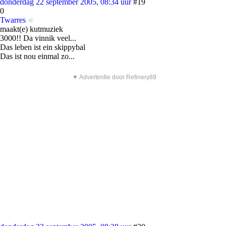
donderdag 22 september 2005, 08:34 uur
#19
0
Twarres
maakt(e) kutmuziek
3000!! Da vinnik veel...
Das leben ist ein skippybal
Das ist nou einmal zo...
▼ Advertentie door Refinery89