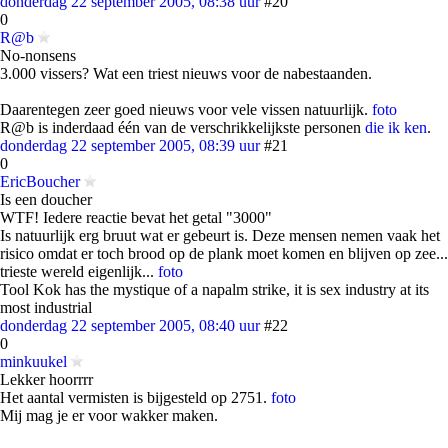
donderdag 22 september 2005, 08:38 uur
#20
0
R@b
No-nonsens
3.000 vissers? Wat een triest nieuws voor de nabestaanden.
Daarentegen zeer goed nieuws voor vele vissen natuurlijk.
foto
R@b is inderdaad één van de verschrikkelijkste personen
die ik ken
.
donderdag 22 september 2005, 08:39 uur
#21
0
EricBoucher
Is een doucher
WTF! Iedere reactie bevat het getal "3000"
Is natuurlijk erg bruut wat er gebeurt is. Deze mensen nemen vaak het
risico omdat er toch brood op de plank moet komen en blijven op zee...
trieste wereld eigenlijk...
foto
Tool Kok has the mystique of a napalm strike, it is sex industry at its
most industrial
donderdag 22 september 2005, 08:40 uur
#22
0
minkuukel
Lekker hoorrrr
Het aantal vermisten is bijgesteld op 2751.
foto
Mij mag je er voor wakker maken.