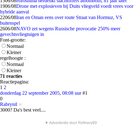
15
06/08
Hiroshima herdenkt slachtoffers atoombom, 81 jaar later
19
06/08
Drone met explosieven bij Duits vliegveld voedt vrees voor
hybride aanval
22
06/08
Iran en Oman eens over route Straat van Hormuz, VS
buitenspel
26
06/08
NAVO zet wegens Russische provocatie 250% meer
gevechtsvliegtuigen in
Font-grootte:
Normaal
Kleiner
regelhoogte :
Normaal
Kleiner
71 reacties
Reactiepagina:
1
2
donderdag 22 september 2005, 08:08 uur
#1
0
Rabrynil
3000? Da's best veel....
▼ Advertentie door Refinery89