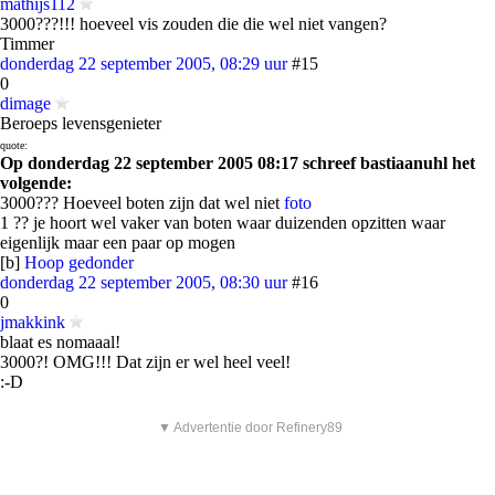
mathijs112
3000???!!! hoeveel vis zouden die die wel niet vangen?
Timmer
donderdag 22 september 2005, 08:29 uur
#15
0
dimage
Beroeps levensgenieter
quote:
Op donderdag 22 september 2005 08:17 schreef bastiaanuhl het
volgende:
3000??? Hoeveel boten zijn dat wel niet
foto
1 ?? je hoort wel vaker van boten waar duizenden opzitten waar
eigenlijk maar een paar op mogen
[b]
Hoop gedonder
donderdag 22 september 2005, 08:30 uur
#16
0
jmakkink
blaat es nomaaal!
3000?! OMG!!! Dat zijn er wel heel veel!
:-D
▼ Advertentie door Refinery89