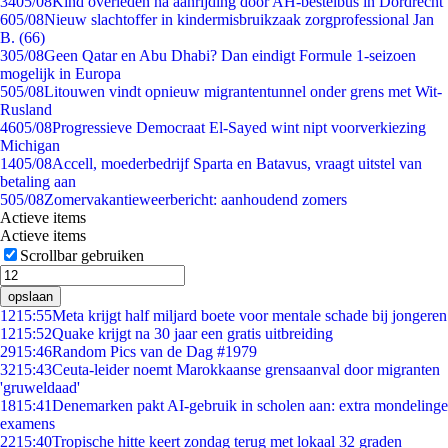
34
05/08
Kind overleden na aanrijding door AH-bestelbus in Dordrecht
6
05/08
Nieuw slachtoffer in kindermisbruikzaak zorgprofessional Jan
B. (66)
3
05/08
Geen Qatar en Abu Dhabi? Dan eindigt Formule 1-seizoen
mogelijk in Europa
5
05/08
Litouwen vindt opnieuw migrantentunnel onder grens met Wit-
Rusland
46
05/08
Progressieve Democraat El-Sayed wint nipt voorverkiezing
Michigan
14
05/08
Accell, moederbedrijf Sparta en Batavus, vraagt uitstel van
betaling aan
5
05/08
Zomervakantieweerbericht: aanhoudend zomers
Actieve items
Actieve items
Scrollbar gebruiken
opslaan
12
15:55
Meta krijgt half miljard boete voor mentale schade bij jongeren
12
15:52
Quake krijgt na 30 jaar een gratis uitbreiding
29
15:46
Random Pics van de Dag #1979
32
15:43
Ceuta-leider noemt Marokkaanse grensaanval door migranten
'gruweldaad'
18
15:41
Denemarken pakt AI-gebruik in scholen aan: extra mondelinge
examens
22
15:40
Tropische hitte keert zondag terug met lokaal 32 graden