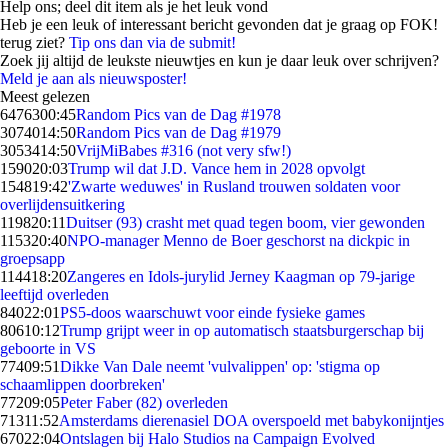
Help ons; deel dit item als je het leuk vond
Heb je een leuk of interessant bericht gevonden dat je graag op FOK!
terug ziet?
Tip ons dan via de submit!
Zoek jij altijd de leukste nieuwtjes en kun je daar leuk over schrijven?
Meld je aan als nieuwsposter!
Meest gelezen
64763
00:45
Random Pics van de Dag #1978
30740
14:50
Random Pics van de Dag #1979
30534
14:50
VrijMiBabes #316 (not very sfw!)
1590
20:03
Trump wil dat J.D. Vance hem in 2028 opvolgt
1548
19:42
'Zwarte weduwes' in Rusland trouwen soldaten voor
overlijdensuitkering
1198
20:11
Duitser (93) crasht met quad tegen boom, vier gewonden
1153
20:40
NPO-manager Menno de Boer geschorst na dickpic in
groepsapp
1144
18:20
Zangeres en Idols-jurylid Jerney Kaagman op 79-jarige
leeftijd overleden
840
22:01
PS5-doos waarschuwt voor einde fysieke games
806
10:12
Trump grijpt weer in op automatisch staatsburgerschap bij
geboorte in VS
774
09:51
Dikke Van Dale neemt 'vulvalippen' op: 'stigma op
schaamlippen doorbreken'
772
09:05
Peter Faber (82) overleden
713
11:52
Amsterdams dierenasiel DOA overspoeld met babykonijntjes
670
22:04
Ontslagen bij Halo Studios na Campaign Evolved