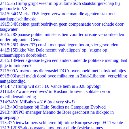
24
15:35
Trump grijpt weer in op automatisch staatsburgerschap bij
geboorte in VS
18
15:34
OM eist TBS tegen verwarde man die agenten stak met
aardappelschilmesje
19
15:34
Kabinet geeft bedrijven geen compensatie voor schade door
laagwater
36
15:28
Spaanse politie: minstens tien voor terrorisme veroordeelden
onder migranten Ceuta
30
15:28
Duitser (93) crasht met quad tegen boom, vier gewonden
44
15:15
Dikke Van Dale neemt 'vulvalippen' op: 'stigma op
schaamlippen doorbreken'
25
15:13
Meer agressie tegen een andersluidende politieke mening, laat
jij je intimideren?
27
15:09
Amsterdams dierenasiel DOA overspoeld met babykonijntjes
69
15:03
Israël meldt dood twee militairen in Zuid-Libanon, vergelding
aangekondigd
44
14:47
Trump wil dat J.D. Vance hem in 2028 opvolgt
21
14:43
'Zwarte weduwes' in Rusland trouwen soldaten voor
overlijdensuitkering
3
14:34
VrijMiBabes #316 (not very sfw!)
14
13:49
Ontslagen bij Halo Studios na Campaign Evolved
29
13:48
NPO-manager Menno de Boer geschorst na dickpic in
groepsapp
1
13:37
Nieuwkomers schitteren bij ruime Europese zege FC Twente
15
13:12
PS5-doos waarschuwt voor einde fysieke games