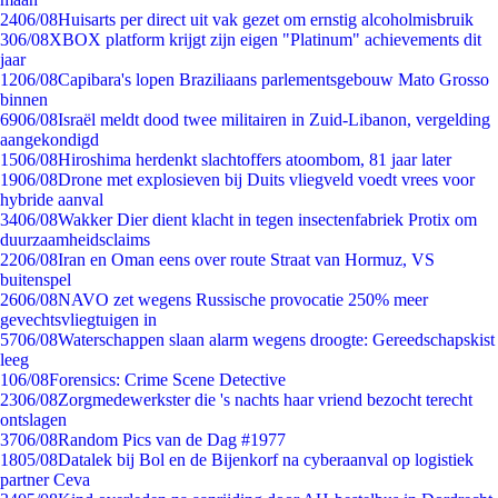
24
06/08
Huisarts per direct uit vak gezet om ernstig alcoholmisbruik
3
06/08
XBOX platform krijgt zijn eigen "Platinum" achievements dit
jaar
12
06/08
Capibara's lopen Braziliaans parlementsgebouw Mato Grosso
binnen
69
06/08
Israël meldt dood twee militairen in Zuid-Libanon, vergelding
aangekondigd
15
06/08
Hiroshima herdenkt slachtoffers atoombom, 81 jaar later
19
06/08
Drone met explosieven bij Duits vliegveld voedt vrees voor
hybride aanval
34
06/08
Wakker Dier dient klacht in tegen insectenfabriek Protix om
duurzaamheidsclaims
22
06/08
Iran en Oman eens over route Straat van Hormuz, VS
buitenspel
26
06/08
NAVO zet wegens Russische provocatie 250% meer
gevechtsvliegtuigen in
57
06/08
Waterschappen slaan alarm wegens droogte: Gereedschapskist
leeg
1
06/08
Forensics: Crime Scene Detective
23
06/08
Zorgmedewerkster die 's nachts haar vriend bezocht terecht
ontslagen
37
06/08
Random Pics van de Dag #1977
18
05/08
Datalek bij Bol en de Bijenkorf na cyberaanval op logistiek
partner Ceva