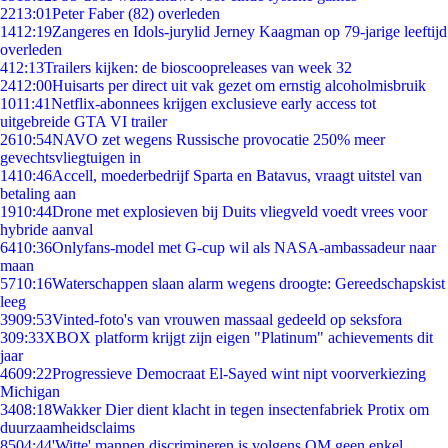
22
13:01
Peter Faber (82) overleden
14
12:19
Zangeres en Idols-jurylid Jerney Kaagman op 79-jarige leeftijd
overleden
4
12:13
Trailers kijken: de bioscoopreleases van week 32
24
12:00
Huisarts per direct uit vak gezet om ernstig alcoholmisbruik
10
11:41
Netflix-abonnees krijgen exclusieve early access tot
uitgebreide GTA VI trailer
26
10:54
NAVO zet wegens Russische provocatie 250% meer
gevechtsvliegtuigen in
14
10:46
Accell, moederbedrijf Sparta en Batavus, vraagt uitstel van
betaling aan
19
10:44
Drone met explosieven bij Duits vliegveld voedt vrees voor
hybride aanval
64
10:36
Onlyfans-model met G-cup wil als NASA-ambassadeur naar
maan
57
10:16
Waterschappen slaan alarm wegens droogte: Gereedschapskist
leeg
39
09:53
Vinted-foto's van vrouwen massaal gedeeld op seksfora
3
09:33
XBOX platform krijgt zijn eigen "Platinum" achievements dit
jaar
46
09:22
Progressieve Democraat El-Sayed wint nipt voorverkiezing
Michigan
34
08:18
Wakker Dier dient klacht in tegen insectenfabriek Protix om
duurzaamheidsclaims
85
04:44
'Witte' mannen discrimineren is volgens OM geen enkel