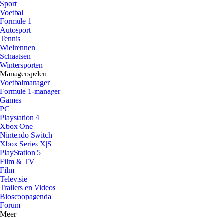
Sport
Voetbal
Formule 1
Autosport
Tennis
Wielrennen
Schaatsen
Wintersporten
Managerspelen
Voetbalmanager
Formule 1-manager
Games
PC
Playstation 4
Xbox One
Nintendo Switch
Xbox Series X|S
PlayStation 5
Film & TV
Film
Televisie
Trailers en Videos
Bioscoopagenda
Forum
Meer