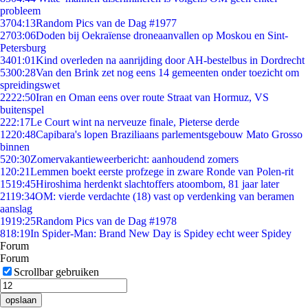
probleem
37
04:13
Random Pics van de Dag #1977
27
03:06
Doden bij Oekraïense droneaanvallen op Moskou en Sint-
Petersburg
34
01:01
Kind overleden na aanrijding door AH-bestelbus in Dordrecht
53
00:28
Van den Brink zet nog eens 14 gemeenten onder toezicht om
spreidingswet
22
22:50
Iran en Oman eens over route Straat van Hormuz, VS
buitenspel
2
22:17
Le Court wint na nerveuze finale, Pieterse derde
12
20:48
Capibara's lopen Braziliaans parlementsgebouw Mato Grosso
binnen
5
20:30
Zomervakantieweerbericht: aanhoudend zomers
1
20:21
Lemmen boekt eerste profzege in zware Ronde van Polen-rit
15
19:45
Hiroshima herdenkt slachtoffers atoombom, 81 jaar later
21
19:34
OM: vierde verdachte (18) vast op verdenking van beramen
aanslag
19
19:25
Random Pics van de Dag #1978
8
18:19
In Spider-Man: Brand New Day is Spidey echt weer Spidey
Forum
Forum
Scrollbar gebruiken
opslaan