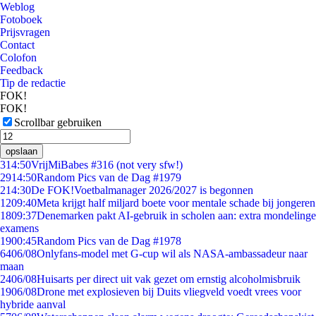
Weblog
Fotoboek
Prijsvragen
Contact
Colofon
Feedback
Tip de redactie
FOK!
FOK!
Scrollbar gebruiken
opslaan
3
14:50
VrijMiBabes #316 (not very sfw!)
29
14:50
Random Pics van de Dag #1979
2
14:30
De FOK!Voetbalmanager 2026/2027 is begonnen
12
09:40
Meta krijgt half miljard boete voor mentale schade bij jongeren
18
09:37
Denemarken pakt AI-gebruik in scholen aan: extra mondelinge
examens
19
00:45
Random Pics van de Dag #1978
64
06/08
Onlyfans-model met G-cup wil als NASA-ambassadeur naar
maan
24
06/08
Huisarts per direct uit vak gezet om ernstig alcoholmisbruik
19
06/08
Drone met explosieven bij Duits vliegveld voedt vrees voor
hybride aanval