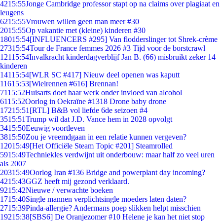
42
15:55
Jonge Cambridge professor stapt op na claims over plagiaat en
leugens
62
15:55
Vrouwen willen geen man meer #30
20
15:55
Op vakantie met (kleine) kinderen #30
180
15:54
[INFLUENCERS #295] Van flodderslinger tot Shrek-crème
273
15:54
Tour de France femmes 2026 #3 Tijd voor de borstcrawl
121
15:54
Invalkracht kinderdagverblijf Jan B. (66) misbruikt zeker 14
kinderen
141
15:54
[WLR SC #417] Nieuw deel openen was kaputt
116
15:53
[Wielrennen #616] Brennan!
71
15:52
Huisarts doet haar werk onder invloed van alcohol
61
15:52
Oorlog in Oekraïne #1318 Drone baby drone
172
15:51
[RTL] B&B vol liefde 6de seizoen #4
35
15:51
Trump wil dat J.D. Vance hem in 2028 opvolgt
34
15:50
Eeuwig voortleven
38
15:50
Zou je vreemdgaan in een relatie kunnen vergeven?
120
15:49
[Het Officiële Steam Topic #201] Steamrolled
59
15:49
Techniekles verdwijnt uit onderbouw: maar half zo veel uren
als 2007
203
15:49
Oorlog Iran #136 Bridge and powerplant day incoming?
42
15:43
GGZ heeft mij gezond verklaard.
92
15:42
Nieuwe / verwachte boeken
17
15:40
Single mannen verplichtsingle moeders laten daten?
27
15:39
Pinda-allergie? Andermans poep slikken helpt misschien
192
15:38
[SBS6] De Oranjezomer #10 Helene je kan het niet stop