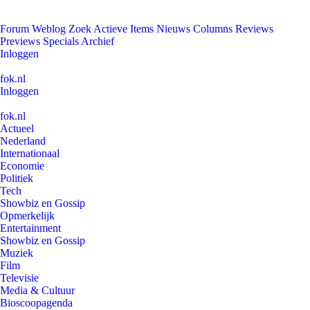
Forum
Weblog
Zoek
Actieve Items
Nieuws
Columns
Reviews
Previews
Specials
Archief
Inloggen
fok.nl
Inloggen
fok.nl
Actueel
Nederland
Internationaal
Economie
Politiek
Tech
Showbiz en Gossip
Opmerkelijk
Entertainment
Showbiz en Gossip
Muziek
Film
Televisie
Media & Cultuur
Bioscoopagenda