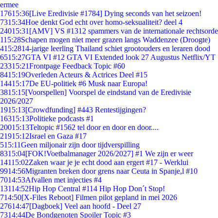
ermee
176
15:36
[Live Eredivisie #1784] Dying seconds van het seizoen!
73
15:34
Hoe denkt God echt over homo-seksualiteit? deel 4
240
15:31
[AMV] VS #1312 spammers van de internationale rechtsorde
1
15:28
Schapen mogen niet meer grazen langs Waddenzee (Droogte)
4
15:28
14-jarige leerling Thailand schiet grootouders en leraren dood
65
15:27
GTA VI #12 GTA VI Extended look 27 Augustus Netflix/YT
233
15:21
Frontpage Feedback Topic #60
84
15:19
Overleden Acteurs & Actrices Deel #15
144
15:17
De EU-politiek #6 Musk naar Europa!
38
15:15
[Voorspellen] Voorspel de eindstand van de Eredivisie
2026/2027
19
15:13
[Crowdfunding] #443 Rentestijgingen?
163
15:13
Politieke podcasts #1
200
15:13
Teltopic #1562 tel door en door en door....
219
15:12
Israel en Gaza #17
5
15:11
Geen miljonair zijn door tijdverspilling
83
15:04
[FOK!Voetbalmanager 2026/2027] #1 We zijn er weer
141
15:02
Zaken waar je je echt dood aan ergert #17 - Werklui
99
14:56
Migranten breken door grens naar Ceuta in Spanje,l #10
70
14:53
Afvallen met injecties #4
131
14:52
Hip Hop Central #114 Hip Hop Don´t Stop!
7
14:50
[X-Files Reboot] Filmen pilot gepland in mei 2026
276
14:47
[Dagboek] Veel aan hoofd - Deel 27
73
14:44
De Bondgenoten Spoiler Topic #3