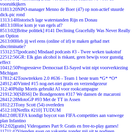
vooruitkijkers
118
13:20
NPO-manager Menno de Boer (47) op non-actief stuurde
dick-pic rond
13
13:14
Historisch lage waterstanden Rijn en Donau
48
13:10
Hoe kom je van egels af?
85
13:02
[Britse politiek] #141 Declining Gracefully Was Never Really
an Option
26
13:00
Heb jij wel eens (online of irl) te maken gehad met
discriminatie?
153
12:57
[podcasts] Misdaad podcasts #3 - Twee weken taakstraf
225
12:56
GR: Elk glas alcohol is riskant, geen bewijs voor gunstig
effect
104
12:50
Progressieve Democraat El-Sayed wint nipt voorverkiezing
Michigan
178
12:42
Touwtrekken 2.0 #636 - Team 1 beste team *G* *O*
249
12:40
Vinted #15 nog-net-niet gratis en verzendgezeur
3
12:40
Philip Morris gebruikt AI voor rookcampagne
219
12:30
[SBS6] De Bondgenoten #317 We dansen de macaroni
284
12:28
MotoGP #93 Met de TT in Assen
18
12:23
Tony Scott (54) overleden
45
12:10
[Netflix #210] TUDUM
84
12:08
UEFA kondigt boycot van FIFA-competities aan vanwege
plan Infantino
9
12:02
[gratis] Videogames Part 9: Gratis en free-to-play games!
117
11:42
Vrienden gaan op vakantie zonder mij uit te nodigen