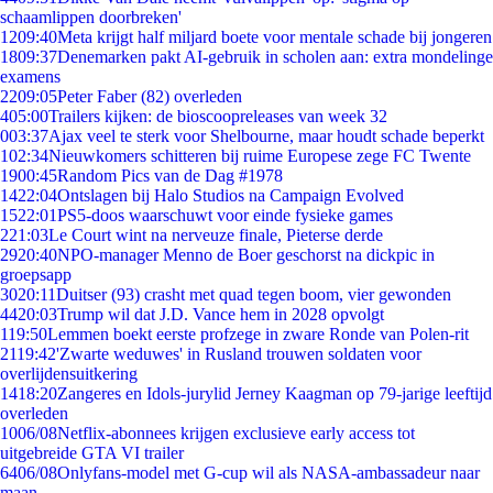
schaamlippen doorbreken'
12
09:40
Meta krijgt half miljard boete voor mentale schade bij jongeren
18
09:37
Denemarken pakt AI-gebruik in scholen aan: extra mondelinge
examens
22
09:05
Peter Faber (82) overleden
4
05:00
Trailers kijken: de bioscoopreleases van week 32
0
03:37
Ajax veel te sterk voor Shelbourne, maar houdt schade beperkt
1
02:34
Nieuwkomers schitteren bij ruime Europese zege FC Twente
19
00:45
Random Pics van de Dag #1978
14
22:04
Ontslagen bij Halo Studios na Campaign Evolved
15
22:01
PS5-doos waarschuwt voor einde fysieke games
2
21:03
Le Court wint na nerveuze finale, Pieterse derde
29
20:40
NPO-manager Menno de Boer geschorst na dickpic in
groepsapp
30
20:11
Duitser (93) crasht met quad tegen boom, vier gewonden
44
20:03
Trump wil dat J.D. Vance hem in 2028 opvolgt
1
19:50
Lemmen boekt eerste profzege in zware Ronde van Polen-rit
21
19:42
'Zwarte weduwes' in Rusland trouwen soldaten voor
overlijdensuitkering
14
18:20
Zangeres en Idols-jurylid Jerney Kaagman op 79-jarige leeftijd
overleden
10
06/08
Netflix-abonnees krijgen exclusieve early access tot
uitgebreide GTA VI trailer
64
06/08
Onlyfans-model met G-cup wil als NASA-ambassadeur naar
maan