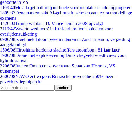
geboorte in VS
11
09:40
Meta krijgt half miljard boete voor mentale schade bij jongeren
18
09:37
Denemarken pakt AI-gebruik in scholen aan: extra mondelinge
examens
44
20:03
Trump wil dat J.D. Vance hem in 2028 opvolgt
21
19:42
'Zwarte weduwes' in Rusland trouwen soldaten voor
overlijdensuitkering
69
06/08
Israël meldt dood twee militairen in Zuid-Libanon, vergelding
aangekondigd
15
06/08
Hiroshima herdenkt slachtoffers atoombom, 81 jaar later
19
06/08
Drone met explosieven bij Duits vliegveld voedt vrees voor
hybride aanval
22
06/08
Iran en Oman eens over route Straat van Hormuz, VS
buitenspel
26
06/08
NAVO zet wegens Russische provocatie 250% meer
gevechtsvliegtuigen in