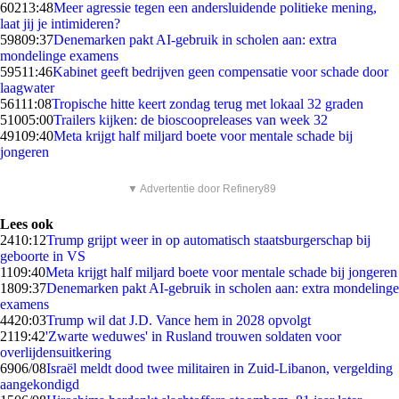
602
13:48
Meer agressie tegen een andersluidende politieke mening,
laat jij je intimideren?
598
09:37
Denemarken pakt AI-gebruik in scholen aan: extra
mondelinge examens
595
11:46
Kabinet geeft bedrijven geen compensatie voor schade door
laagwater
561
11:08
Tropische hitte keert zondag terug met lokaal 32 graden
510
05:00
Trailers kijken: de bioscoopreleases van week 32
491
09:40
Meta krijgt half miljard boete voor mentale schade bij
jongeren
▼ Advertentie door Refinery89
Lees ook
24
10:12
Trump grijpt weer in op automatisch staatsburgerschap bij
geboorte in VS
11
09:40
Meta krijgt half miljard boete voor mentale schade bij jongeren
18
09:37
Denemarken pakt AI-gebruik in scholen aan: extra mondelinge
examens
44
20:03
Trump wil dat J.D. Vance hem in 2028 opvolgt
21
19:42
'Zwarte weduwes' in Rusland trouwen soldaten voor
overlijdensuitkering
69
06/08
Israël meldt dood twee militairen in Zuid-Libanon, vergelding
aangekondigd