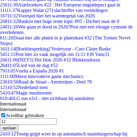
250
11:39
Asielzoekers #22 : Het Europese migratiepact gaat in
111
11:37
Kapper Walat (27) slachtoffer van vernielingen
167
11:32
Voorspel hier het warmtegetal van 2026
268
11:32
Banken met hoge rente topic #95 - Dichter naar de 0
240
11:26
Wie gaan er dood in 2026?Post met een vleugje cynisme de
overledenen.
6
11:26
Draai hier alle platen in je platenkast #32 (The Torture Never
Stops)
16
11:14
[Boekbespreking] Yesteryear - Caro Claire Burke
54
11:11
Post hier zo vaak mogelijk om 11:11 #39 Vanz11
266
11:06
[NET5] Het blok 2026 #32 Blokkendozen
264
11:05
Lied van de dag #52
79
11:05
Vuelta a España 2026 #1
11
11:00
Meest innovatieve game mechanics
236
10:56
Raad de Straat - Amsterdam - Deel 78
121
10:52
Nederland toen
54
10:47
Magic mushrooms
0
10:46
LG nas n1t1 - niet zichtbaar bij aansluiten
Internationaal
Internationaal
Scrollbar gebruiken
opslaan
24
10:12
Trump grijpt weer in op automatisch staatsburgerschap bij