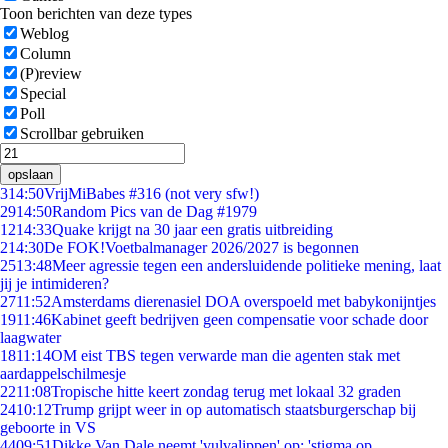
Toon berichten van deze types
Weblog
Column
(P)review
Special
Poll
Scrollbar gebruiken
opslaan
3
14:50
VrijMiBabes #316 (not very sfw!)
29
14:50
Random Pics van de Dag #1979
12
14:33
Quake krijgt na 30 jaar een gratis uitbreiding
2
14:30
De FOK!Voetbalmanager 2026/2027 is begonnen
25
13:48
Meer agressie tegen een andersluidende politieke mening, laat
jij je intimideren?
27
11:52
Amsterdams dierenasiel DOA overspoeld met babykonijntjes
19
11:46
Kabinet geeft bedrijven geen compensatie voor schade door
laagwater
18
11:14
OM eist TBS tegen verwarde man die agenten stak met
aardappelschilmesje
22
11:08
Tropische hitte keert zondag terug met lokaal 32 graden
24
10:12
Trump grijpt weer in op automatisch staatsburgerschap bij
geboorte in VS
44
09:51
Dikke Van Dale neemt 'vulvalippen' op: 'stigma op