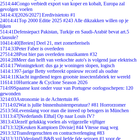
25
14:44
Congo verbiedt export van koper en kobalt, Europa zal
gevolgen voelen
34
14:43
[2026/2027] Eredivisietoto #1
240
14:41
Top 2000 Editie 2025 #243 Alle dikzakken willen op je
lijken
5
14:41
Defensiepact Pakistan, Turkije en Saudi-Arabië bevat art.5
clausule?
104
14:40
[Breien] Deel 21, met zomerbreisels
17
14:33
Peter Faber is overleden
275
14:28
Post hier pas overleden muzikanten #32
20
14:28
Meer dan helft van verkochte auto's is volgend jaar elektrisch
45
14:17
Woningtekort: dus ga je woningen slopen, logisch
14
14:13
97-jarige Betty verbreekt opnieuw record als oudste
34
14:11
Klacht ingediend tegen grootste insectenfabriek ter wereld
116
14:10
Hurricane & Cyclone Season 2026
7
14:09
Spaanse kust onder vuur van Portugese oorlogsschepen: 120
gewonden
32
14:03
Astronomie in de Achtertuin #6
171
14:02
Wat is jullie binnenhuistemperatuur? #81 Horrorzomer
25
13:56
Levenslang voor man die inreed op betogers in München
131
13:47
[Nederlands Elftal] Op naar Louis IV?
38
13:43
Jezelf gelukkig voelen als vrijgezelle vijftiger
147
13:32
[Keuken Kampioen Divisie] #44 Vitesse mag weg
29
13:32
Transfergeruchten en contractverlenging #83
243
13:31
[Videoland] B&B vol liefde 6de seizoen #1 voor de