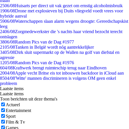
maan
25
06/08
Huisarts per direct uit vak gezet om ernstig alcoholmisbruik
19
06/08
Drone met explosieven bij Duits vliegveld voedt vrees voor
hybride aanval
59
06/08
Waterschappen slaan alarm wegens droogte: Gereedschapskist
leeg
24
06/08
Zorgmedewerkster die 's nachts haar vriend bezocht terecht
ontslagen
38
06/08
Random Pics van de Dag #1977
21
05/08
Tanken in België wordt nóg aantrekkelijker
34
05/08
Dirk sluit supermarkt op de Wallen na golf van diefstal en
agressie
12
05/08
Random Pics van de Dag #1976
6
04/08
Kraftwerk brengt ruimteschip terug naar Eindhoven
20
04/08
Apple vecht Britse eis tot inbouwen backdoor in iCloud aan
85
04/08
'Witte' mannen discrimineren is volgens OM geen enkel
probleem
Laatste items
Laatste items
Toon berichten uit deze thema's
Actueel
Entertainment
Sport
Film & Tv
Games