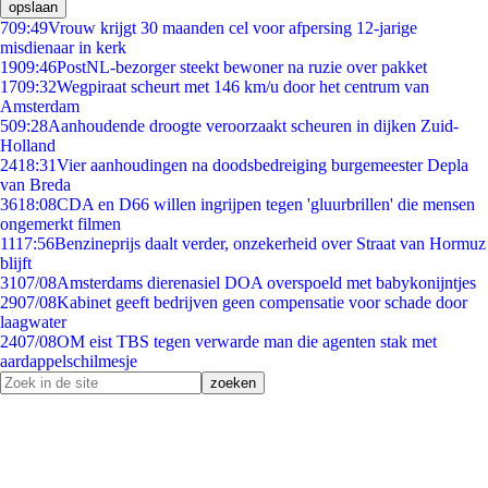
opslaan
7
09:49
Vrouw krijgt 30 maanden cel voor afpersing 12-jarige
misdienaar in kerk
19
09:46
PostNL-bezorger steekt bewoner na ruzie over pakket
17
09:32
Wegpiraat scheurt met 146 km/u door het centrum van
Amsterdam
5
09:28
Aanhoudende droogte veroorzaakt scheuren in dijken Zuid-
Holland
24
18:31
Vier aanhoudingen na doodsbedreiging burgemeester Depla
van Breda
36
18:08
CDA en D66 willen ingrijpen tegen 'gluurbrillen' die mensen
ongemerkt filmen
11
17:56
Benzineprijs daalt verder, onzekerheid over Straat van Hormuz
blijft
31
07/08
Amsterdams dierenasiel DOA overspoeld met babykonijntjes
29
07/08
Kabinet geeft bedrijven geen compensatie voor schade door
laagwater
24
07/08
OM eist TBS tegen verwarde man die agenten stak met
aardappelschilmesje