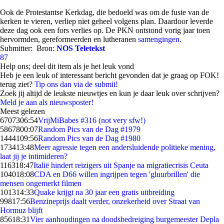
Ook de Protestantse Kerkdag, die bedoeld was om de fusie van de
kerken te vieren, verliep niet geheel volgens plan. Daardoor leverde
deze dag ook een fors verlies op. De PKN ontstond vorig jaar toen
hervormden, gereformeerden en lutheranen
samengingen
.
Submitter:
Bron:
NOS Teletekst
87
Help ons; deel dit item als je het leuk vond
Heb je een leuk of interessant bericht gevonden dat je graag op FOK!
terug ziet?
Tip ons dan via de submit!
Zoek jij altijd de leukste nieuwtjes en kun je daar leuk over schrijven?
Meld je aan als nieuwsposter!
Meest gelezen
67073
06:54
VrijMiBabes #316 (not very sfw!)
58678
00:07
Random Pics van de Dag #1979
14441
09:56
Random Pics van de Dag #1980
1734
13:48
Meer agressie tegen een andersluidende politieke mening,
laat jij je intimideren?
1163
18:47
Italië hindert reizigers uit Spanje na migratiecrisis Ceuta
1040
18:08
CDA en D66 willen ingrijpen tegen 'gluurbrillen' die
mensen ongemerkt filmen
1013
14:33
Quake krijgt na 30 jaar een gratis uitbreiding
998
17:56
Benzineprijs daalt verder, onzekerheid over Straat van
Hormuz blijft
856
18:31
Vier aanhoudingen na doodsbedreiging burgemeester Depla