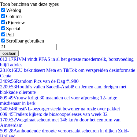
Toon berichten van deze types
Weblog
Column
(P)review
Special
Poll
Scrollbar gebruiken
opslaan
0
12:17
RIVM vindt PFAS in al het geteste moedermelk, borstvoeding
blijft advies
28
10:16
EU bekritiseert Meta en TikTok om verspreiden desinformatie
Ceuta
34
09:56
Random Pics van de Dag #1980
22
09:53
Houthi's vallen Saoedi-Arabië en Jemen aan, dreigen met
blokkade olieroute
8
09:49
Vrouw krijgt 30 maanden cel voor afpersing 12-jarige
misdienaar in kerk
24
09:46
PostNL-bezorger steekt bewoner na ruzie over pakket
6
09:45
Trailers kijken: de bioscoopreleases van week 32
17
09:32
Wegpiraat scheurt met 146 km/u door het centrum van
Amsterdam
5
09:28
Aanhoudende droogte veroorzaakt scheuren in dijken Zuid-
Holland