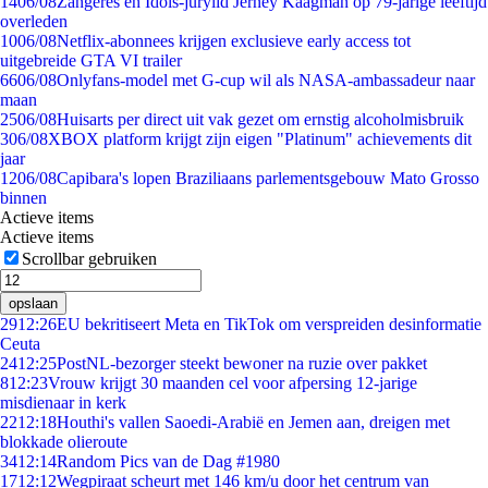
14
06/08
Zangeres en Idols-jurylid Jerney Kaagman op 79-jarige leeftijd
overleden
10
06/08
Netflix-abonnees krijgen exclusieve early access tot
uitgebreide GTA VI trailer
66
06/08
Onlyfans-model met G-cup wil als NASA-ambassadeur naar
maan
25
06/08
Huisarts per direct uit vak gezet om ernstig alcoholmisbruik
3
06/08
XBOX platform krijgt zijn eigen "Platinum" achievements dit
jaar
12
06/08
Capibara's lopen Braziliaans parlementsgebouw Mato Grosso
binnen
Actieve items
Actieve items
Scrollbar gebruiken
opslaan
29
12:26
EU bekritiseert Meta en TikTok om verspreiden desinformatie
Ceuta
24
12:25
PostNL-bezorger steekt bewoner na ruzie over pakket
8
12:23
Vrouw krijgt 30 maanden cel voor afpersing 12-jarige
misdienaar in kerk
22
12:18
Houthi's vallen Saoedi-Arabië en Jemen aan, dreigen met
blokkade olieroute
34
12:14
Random Pics van de Dag #1980
17
12:12
Wegpiraat scheurt met 146 km/u door het centrum van