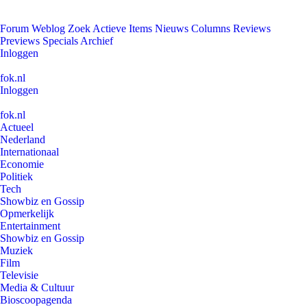
Forum
Weblog
Zoek
Actieve Items
Nieuws
Columns
Reviews
Previews
Specials
Archief
Inloggen
fok.nl
Inloggen
fok.nl
Actueel
Nederland
Internationaal
Economie
Politiek
Tech
Showbiz en Gossip
Opmerkelijk
Entertainment
Showbiz en Gossip
Muziek
Film
Televisie
Media & Cultuur
Bioscoopagenda