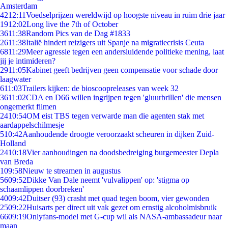
Amsterdam
42
12:11
Voedselprijzen wereldwijd op hoogste niveau in ruim drie jaar
19
12:02
Long live the 7th of October
36
11:38
Random Pics van de Dag #1833
26
11:38
Italië hindert reizigers uit Spanje na migratiecrisis Ceuta
68
11:29
Meer agressie tegen een andersluidende politieke mening, laat
jij je intimideren?
29
11:05
Kabinet geeft bedrijven geen compensatie voor schade door
laagwater
6
11:03
Trailers kijken: de bioscoopreleases van week 32
36
11:02
CDA en D66 willen ingrijpen tegen 'gluurbrillen' die mensen
ongemerkt filmen
24
10:54
OM eist TBS tegen verwarde man die agenten stak met
aardappelschilmesje
5
10:42
Aanhoudende droogte veroorzaakt scheuren in dijken Zuid-
Holland
24
10:18
Vier aanhoudingen na doodsbedreiging burgemeester Depla
van Breda
1
09:58
Nieuw te streamen in augustus
56
09:52
Dikke Van Dale neemt 'vulvalippen' op: 'stigma op
schaamlippen doorbreken'
40
09:42
Duitser (93) crasht met quad tegen boom, vier gewonden
25
09:22
Huisarts per direct uit vak gezet om ernstig alcoholmisbruik
66
09:19
Onlyfans-model met G-cup wil als NASA-ambassadeur naar
maan