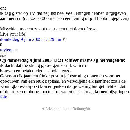
on:
ik zag gister op TV dat ze juist heel veel leningen hebben uitgegeven
aan mensen (dat ze 10.000 mensen een lening of gift hebben gegeven)
Misschien moeten ze dat maar even niet doen ofzow...
Live your life!
donderdag 9 juni 2005, 13:29 uur
#7
0
rayteon
quote:
Op donderdag 9 juni 2005 13:21 schreef dramslag het volgende:
ik dacht dat die streng gelovigen zo rijk waren?
bouwen en betalen eigen scholen enzo.
Gewoon elk jaar een flinke post in je begroting opnemen voor het
opbouwen van een leuk kapitaal, en vervolgens elk jaar (net zoals de
woningbouwcorpo's) komen janken dat je weinig budget hebt en dat
of de prijzen omhoog moeten, of vadertje staat mag komen bijspringen.
foto
▼ Advertentie door Refinery89