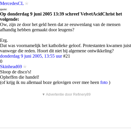
MercedesCL
quote:
Op donderdag 9 juni 2005 13:39 schreef VelvetAcidChrist het
volgende:
Ow, zijn ze door het geld heen dat ze eeuwenlang van de mensen
afhandig hebben gemaakt door leugens?
Erg.
Dat was voornamelijk het katholieke geloof. Protestanten kwamen juist
vanwege die reden. Hoort dit niet bij algemene ontwikkeling?
donderdag 9 juni 2005, 13:55 uur
#21
0
Skinhead69
Sloop de disco's!
Opheffen die handel!
(of krijg ik nu allemaal boze gelovigen over mee heen
foto
)
▼ Advertentie door Refinery89