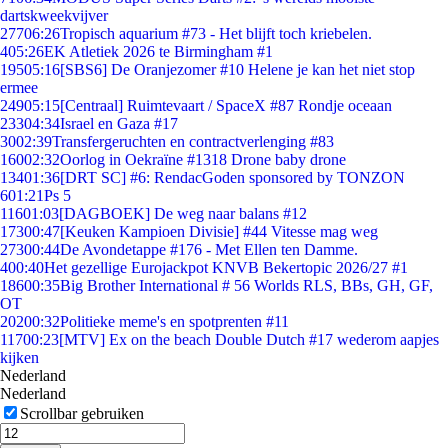
dartskweekvijver
277
06:26
Tropisch aquarium #73 - Het blijft toch kriebelen.
4
05:26
EK Atletiek 2026 te Birmingham #1
195
05:16
[SBS6] De Oranjezomer #10 Helene je kan het niet stop
ermee
249
05:15
[Centraal] Ruimtevaart / SpaceX #87 Rondje oceaan
233
04:34
Israel en Gaza #17
30
02:39
Transfergeruchten en contractverlenging #83
160
02:32
Oorlog in Oekraïne #1318 Drone baby drone
134
01:36
[DRT SC] #6: RendacGoden sponsored by TONZON
6
01:21
Ps 5
116
01:03
[DAGBOEK] De weg naar balans #12
173
00:47
[Keuken Kampioen Divisie] #44 Vitesse mag weg
273
00:44
De Avondetappe #176 - Met Ellen ten Damme.
4
00:40
Het gezellige Eurojackpot KNVB Bekertopic 2026/27 #1
186
00:35
Big Brother International # 56 Worlds RLS, BBs, GH, GF,
OT
202
00:32
Politieke meme's en spotprenten #11
117
00:23
[MTV] Ex on the beach Double Dutch #17 wederom aapjes
kijken
Nederland
Nederland
Scrollbar gebruiken