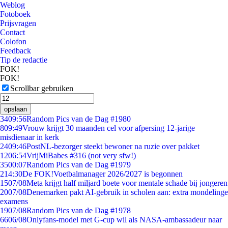
Weblog
Fotoboek
Prijsvragen
Contact
Colofon
Feedback
Tip de redactie
FOK!
FOK!
Scrollbar gebruiken
opslaan
34
09:56
Random Pics van de Dag #1980
8
09:49
Vrouw krijgt 30 maanden cel voor afpersing 12-jarige
misdienaar in kerk
24
09:46
PostNL-bezorger steekt bewoner na ruzie over pakket
12
06:54
VrijMiBabes #316 (not very sfw!)
35
00:07
Random Pics van de Dag #1979
2
14:30
De FOK!Voetbalmanager 2026/2027 is begonnen
15
07/08
Meta krijgt half miljard boete voor mentale schade bij jongeren
20
07/08
Denemarken pakt AI-gebruik in scholen aan: extra mondelinge
examens
19
07/08
Random Pics van de Dag #1978
66
06/08
Onlyfans-model met G-cup wil als NASA-ambassadeur naar