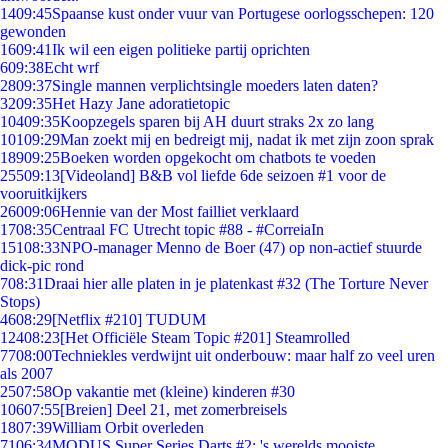
14
09:45
Spaanse kust onder vuur van Portugese oorlogsschepen: 120
gewonden
16
09:41
Ik wil een eigen politieke partij oprichten
6
09:38
Echt wrf
28
09:37
Single mannen verplichtsingle moeders laten daten?
32
09:35
Het Hazy Jane adoratietopic
104
09:35
Koopzegels sparen bij AH duurt straks 2x zo lang
101
09:29
Man zoekt mij en bedreigt mij, nadat ik met zijn zoon sprak
189
09:25
Boeken worden opgekocht om chatbots te voeden
255
09:13
[Videoland] B&B vol liefde 6de seizoen #1 voor de
vooruitkijkers
260
09:06
Hennie van der Most failliet verklaard
17
08:35
Centraal FC Utrecht topic #88 - #CorreiaIn
151
08:33
NPO-manager Menno de Boer (47) op non-actief stuurde
dick-pic rond
7
08:31
Draai hier alle platen in je platenkast #32 (The Torture Never
Stops)
46
08:29
[Netflix #210] TUDUM
124
08:23
[Het Officiële Steam Topic #201] Steamrolled
77
08:00
Techniekles verdwijnt uit onderbouw: maar half zo veel uren
als 2007
25
07:58
Op vakantie met (kleine) kinderen #30
106
07:55
[Breien] Deel 21, met zomerbreisels
18
07:39
William Orbit overleden
71
06:34
MODUS Super Series Darts #2: 's werelds mooiste