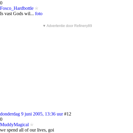
0
Fosco_Hardbottle
Is vast Gods wil...
foto
▼ Advertentie door Refinery89
donderdag 9 juni 2005, 13:36 uur
#12
0
MuddyMagical
we spend all of our lives, goi