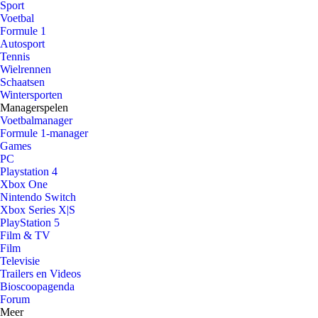
Sport
Voetbal
Formule 1
Autosport
Tennis
Wielrennen
Schaatsen
Wintersporten
Managerspelen
Voetbalmanager
Formule 1-manager
Games
PC
Playstation 4
Xbox One
Nintendo Switch
Xbox Series X|S
PlayStation 5
Film & TV
Film
Televisie
Trailers en Videos
Bioscoopagenda
Forum
Meer