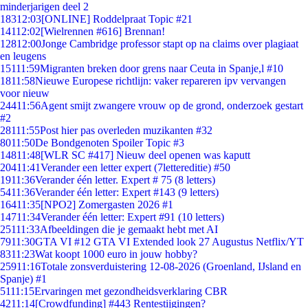
minderjarigen deel 2
183
12:03
[ONLINE] Roddelpraat Topic #21
141
12:02
[Wielrennen #616] Brennan!
128
12:00
Jonge Cambridge professor stapt op na claims over plagiaat
en leugens
151
11:59
Migranten breken door grens naar Ceuta in Spanje,l #10
18
11:58
Nieuwe Europese richtlijn: vaker repareren ipv vervangen
voor nieuw
244
11:56
Agent smijt zwangere vrouw op de grond, onderzoek gestart
#2
281
11:55
Post hier pas overleden muzikanten #32
80
11:50
De Bondgenoten Spoiler Topic #3
148
11:48
[WLR SC #417] Nieuw deel openen was kaputt
204
11:41
Verander een letter expert (7lettereditie) #50
19
11:36
Verander één letter. Expert # 75 (8 letters)
54
11:36
Verander één letter: Expert #143 (9 letters)
164
11:35
[NPO2] Zomergasten 2026 #1
147
11:34
Verander één letter: Expert #91 (10 letters)
251
11:33
Afbeeldingen die je gemaakt hebt met AI
79
11:30
GTA VI #12 GTA VI Extended look 27 Augustus Netflix/YT
83
11:23
Wat koopt 1000 euro in jouw hobby?
259
11:16
Totale zonsverduistering 12-08-2026 (Groenland, IJsland en
Spanje) #1
51
11:15
Ervaringen met gezondheidsverklaring CBR
42
11:14
[Crowdfunding] #443 Rentestijgingen?