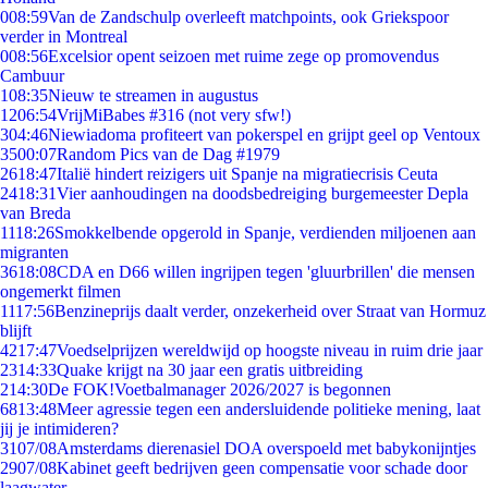
0
08:59
Van de Zandschulp overleeft matchpoints, ook Griekspoor
verder in Montreal
0
08:56
Excelsior opent seizoen met ruime zege op promovendus
Cambuur
1
08:35
Nieuw te streamen in augustus
12
06:54
VrijMiBabes #316 (not very sfw!)
3
04:46
Niewiadoma profiteert van pokerspel en grijpt geel op Ventoux
35
00:07
Random Pics van de Dag #1979
26
18:47
Italië hindert reizigers uit Spanje na migratiecrisis Ceuta
24
18:31
Vier aanhoudingen na doodsbedreiging burgemeester Depla
van Breda
11
18:26
Smokkelbende opgerold in Spanje, verdienden miljoenen aan
migranten
36
18:08
CDA en D66 willen ingrijpen tegen 'gluurbrillen' die mensen
ongemerkt filmen
11
17:56
Benzineprijs daalt verder, onzekerheid over Straat van Hormuz
blijft
42
17:47
Voedselprijzen wereldwijd op hoogste niveau in ruim drie jaar
23
14:33
Quake krijgt na 30 jaar een gratis uitbreiding
2
14:30
De FOK!Voetbalmanager 2026/2027 is begonnen
68
13:48
Meer agressie tegen een andersluidende politieke mening, laat
jij je intimideren?
31
07/08
Amsterdams dierenasiel DOA overspoeld met babykonijntjes
29
07/08
Kabinet geeft bedrijven geen compensatie voor schade door
laagwater