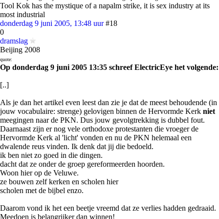
Tool Kok has the mystique of a napalm strike, it is sex industry at its
most industrial
donderdag 9 juni 2005, 13:48 uur
#18
0
dramslag
Beijing 2008
quote:
Op donderdag 9 juni 2005 13:35 schreef ElectricEye het volgende:
[..]
Als je dan het artikel even leest dan zie je dat de meest behoudende (in
jouw vocabulaire: strenge) gelovigen binnen de Hervormde Kerk
niet
meegingen naar de PKN. Dus jouw gevolgtrekking is dubbel fout.
Daarnaast zijn er nog vele orthodoxe protestanten die vroeger de
Hervormde Kerk al 'licht' vonden en nu de PKN helemaal een
dwalende reus vinden. Ik denk dat jij die bedoeld.
ik ben niet zo goed in die dingen.
dacht dat ze onder de groep gereformeerden hoorden.
Woon hier op de Veluwe.
ze bouwen zelf kerken en scholen hier
scholen met de bijbel enzo.
Daarom vond ik het een beetje vreemd dat ze verlies hadden gedraaid.
Meedoen is belangrijker dan winnen!