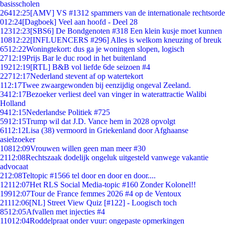
basisscholen
264
12:25
[AMV] VS #1312 spammers van de internationale rechtsorde
0
12:24
[Dagboek] Veel aan hoofd - Deel 28
123
12:23
[SBS6] De Bondgenoten #318 Een klein kusje moet kunnen
108
12:22
[INFLUENCERS #296] Alles is welkom kneuzing of breuk
65
12:22
Woningtekort: dus ga je woningen slopen, logisch
27
12:19
Prijs Bar le duc rood in het buitenland
192
12:19
[RTL] B&B vol liefde 6de seizoen #4
227
12:17
Nederland stevent af op watertekort
1
12:17
Twee zwaargewonden bij eenzijdig ongeval Zeeland.
34
12:17
Bezoeker verliest deel van vinger in waterattractie Walibi
Holland
94
12:15
Nederlandse Politiek #725
59
12:15
Trump wil dat J.D. Vance hem in 2028 opvolgt
61
12:12
Lisa (38) vermoord in Griekenland door Afghaanse
asielzoeker
108
12:09
Vrouwen willen geen man meer #30
21
12:08
Rechtszaak dodelijk ongeluk uitgesteld vanwege vakantie
advocaat
2
12:08
Teltopic #1566 tel door en door en door....
121
12:07
Het RLS Social Media-topic #160 Zonder Kolonel!!
199
12:07
Tour de France femmes 2026 #4 op de Ventoux
211
12:06
[NL] Street View Quiz [#122] - Loogisch toch
85
12:05
Afvallen met injecties #4
110
12:04
Roddelpraat onder vuur: ongepaste opmerkingen