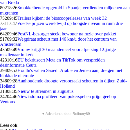
van Breda
802
18:26
Smokkelbende opgerold in Spanje, verdienden miljoenen aan
migranten
752
09:45
Trailers kijken: de bioscoopreleases van week 32
731
17:47
Voedselprijzen wereldwijd op hoogste niveau in ruim drie
jaar
642
09:46
PostNL-bezorger steekt bewoner na ruzie over pakket
517
09:32
Wegpiraat scheurt met 146 km/u door het centrum van
Amsterdam
435
09:49
Vrouw krijgt 30 maanden cel voor afpersing 12-jarige
misdienaar in kerk
423
10:16
EU bekritiseert Meta en TikTok om verspreiden
desinformatie Ceuta
394
09:53
Houthi's vallen Saoedi-Arabië en Jemen aan, dreigen met
blokkade olieroute
346
09:28
Aanhoudende droogte veroorzaakt scheuren in dijken Zuid-
Holland
313
08:35
Nieuw te streamen in augustus
242
04:46
Niewiadoma profiteert van pokerspel en grijpt geel op
Ventoux
▼ Advertentie door Refinery89
Lees ook