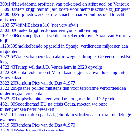
3
09:14
Niewiadoma profiteert van pokerspel en grijpt geel op Ventoux
15
09:02
Meta krijgt half miljard boete voor mentale schade bij jongeren
24
09:02
Zorgmedewerkster die 's nachts haar vriend bezocht terecht
ontslagen
12
03:57
VrijMiBabes #316 (not very sfw!)
23
03:02
Quake krijgt na 30 jaar een gratis uitbreiding
11
01:06
Benzineprijs daalt verder, onzekerheid over Straat van Hormuz
blijft
11
23:30
Smokkelbende opgerold in Spanje, verdienden miljoenen aan
migranten
59
22:53
Waterschappen slaan alarm wegens droogte: Gereedschapskist
leeg
47
22:43
Trump wil dat J.D. Vance hem in 2028 opvolgt
34
22:32
Ceuta-leider noemt Marokkaanse grensaanval door migranten
'gruweldaad'
38
22:29
Random Pics van de Dag #1977
38
22:28
Spaanse politie: minstens tien voor terrorisme veroordeelden
onder migranten Ceuta
30
22:20
Tropische hitte keert zondag terug met lokaal 32 graden
46
21:30
Spoedberaad EU na crisis Ceuta, moeten we onze
buitengrenzen beter bewaken?
20
21:01
Denemarken pakt AI-gebruik in scholen aan: extra mondelinge
examens
35
19:58
Random Pics van de Dag #1979
25
19:43
Peter Faber (82) overleden