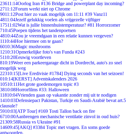
236
11:14
Oorlog Iran #136 Bridge and powerplant day incoming?
27
11:12
Forum werkt niet op Chrome
90
11:12
Post hier zo vaak mogelijk om 11:11 #39 Vanz11
48
11:04
Jezelf gelukkig voelen als vrijgezelle vijftiger
175
11:02
Wat is jullie binnenhuistemperatuur? #81 Horrorzomer
7
10:45
Poepen tijdens het tandenpoetsen
48
10:44
Zou je vreemdgaan in een relatie kunnen vergeven?
11
10:44
Hoe hiermee om te gaan?
60
10:36
Magic mushrooms
12
10:31
Opmerkelijke foto's van Funda #243
51
10:20
Eeuwig voortleven
8
10:19
Weer een parkeergarage dicht in Dordrecht, auto's zo snel
mogelijk weg
223
10:15
[Live Eredivisie #1784] Dying seconds van het seizoen!
0
10:14
[KERST] Adventskalenders 2026
105
10:11
Het grote goedemorgen topic #3
38
10:08
Horrorfilms #33: Halloween
118
10:04
Vrienden gaan op vakantie zonder mij uit te nodigen
14
10:03
Defensiepact Pakistan, Turkije en Saudi-Arabië bevat art.5
clausule?
59
10:03
[ATP Tour] #169 Tosti Tallon back on fire
67
10:00
Aanbrengen mechanische ventilatie zinvol in oud huis?
213
09:58
Russia vs Ukraine #91
146
09:45
[AKQ] #3384 Topic met vragen. En soms goede
antwoorden.