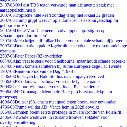
24
07/08
OM eist TBS tegen verwarde man die agenten stak met
aardappelschilmesje
30
07/08
Tropische hitte keert zondag terug met lokaal 32 graden
30
07/08
Trump grijpt weer in op automatisch staatsburgerschap bij
geboorte in VS
56
07/08
Dikke Van Dale neemt 'vulvalippen' op: 'stigma op
schaamlippen doorbreken'
15
07/08
Meta krijgt half miljard boete voor mentale schade bij jongeren
20
07/08
Denemarken pakt AI-gebruik in scholen aan: extra mondelinge
examens
25
07/08
Peter Faber (82) overleden
0
07/08
Ajax veel te sterk voor Shelbourne, maar houdt schade beperkt
1
07/08
Nieuwkomers schitteren bij ruime Europese zege FC Twente
19
07/08
Random Pics van de Dag #1978
15
06/08
Ontslagen bij Halo Studios na Campaign Evolved
19
06/08
PS5-doos waarschuwt voor einde fysieke games
2
06/08
Le Court wint na nerveuze finale, Pieterse derde
29
06/08
NPO-manager Menno de Boer geschorst na dickpic in
groepsapp
40
06/08
Duitser (93) crasht met quad tegen boom, vier gewonden
47
06/08
Trump wil dat J.D. Vance hem in 2028 opvolgt
1
06/08
Lemmen boekt eerste profzege in zware Ronde van Polen-rit
24
06/08
'Zwarte weduwes' in Rusland trouwen soldaten voor
overlijdensuitkering