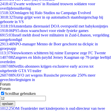
24
18:41
'Zwarte weduwes' in Rusland trouwen soldaten voor
overlijdensuitkering
15
18:32
Ontslagen bij Halo Studios na Campaign Evolved
30
18:32
Trump grijpt weer in op automatisch staatsburgerschap bij
geboorte in VS
31
18:19
Amsterdams dierenasiel DOA overspoeld met babykonijntjes
19
18:06
PS5-doos waarschuwt voor einde fysieke games
69
15:03
Israël meldt dood twee militairen in Zuid-Libanon, vergelding
aangekondigd
29
13:48
NPO-manager Menno de Boer geschorst na dickpic in
groepsapp
1
13:37
Nieuwkomers schitteren bij ruime Europese zege FC Twente
14
07/08
Zangeres en Idols-jurylid Jerney Kaagman op 79-jarige leeftijd
overleden
10
07/08
Netflix-abonnees krijgen exclusieve early access tot
uitgebreide GTA VI trailer
26
07/08
NAVO zet wegens Russische provocatie 250% meer
gevechtsvliegtuigen in
Forum
Forum
Scrollbar gebruiken
opslaan
10
12:25
OM-Teamleider met kinderporno is oud-directeur van twee