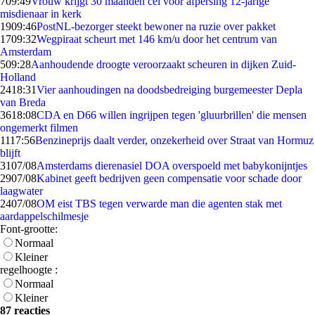
7
09:49
Vrouw krijgt 30 maanden cel voor afpersing 12-jarige
misdienaar in kerk
19
09:46
PostNL-bezorger steekt bewoner na ruzie over pakket
17
09:32
Wegpiraat scheurt met 146 km/u door het centrum van
Amsterdam
5
09:28
Aanhoudende droogte veroorzaakt scheuren in dijken Zuid-
Holland
24
18:31
Vier aanhoudingen na doodsbedreiging burgemeester Depla
van Breda
36
18:08
CDA en D66 willen ingrijpen tegen 'gluurbrillen' die mensen
ongemerkt filmen
11
17:56
Benzineprijs daalt verder, onzekerheid over Straat van Hormuz
blijft
31
07/08
Amsterdams dierenasiel DOA overspoeld met babykonijntjes
29
07/08
Kabinet geeft bedrijven geen compensatie voor schade door
laagwater
24
07/08
OM eist TBS tegen verwarde man die agenten stak met
aardappelschilmesje
Font-grootte:
Normaal
Kleiner
regelhoogte :
Normaal
Kleiner
87 reacties