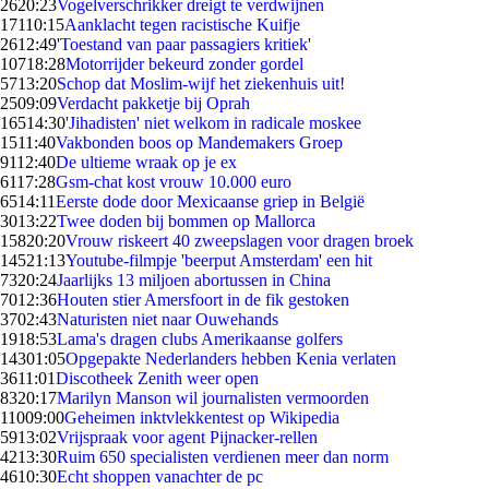
26
20:23
Vogelverschrikker dreigt te verdwijnen
171
10:15
Aanklacht tegen racistische Kuifje
26
12:49
'Toestand van paar passagiers kritiek'
107
18:28
Motorrijder bekeurd zonder gordel
57
13:20
Schop dat Moslim-wijf het ziekenhuis uit!
25
09:09
Verdacht pakketje bij Oprah
165
14:30
'Jihadisten' niet welkom in radicale moskee
15
11:40
Vakbonden boos op Mandemakers Groep
91
12:40
De ultieme wraak op je ex
61
17:28
Gsm-chat kost vrouw 10.000 euro
65
14:11
Eerste dode door Mexicaanse griep in België
30
13:22
Twee doden bij bommen op Mallorca
158
20:20
Vrouw riskeert 40 zweepslagen voor dragen broek
145
21:13
Youtube-filmpje 'beerput Amsterdam' een hit
73
20:24
Jaarlijks 13 miljoen abortussen in China
70
12:36
Houten stier Amersfoort in de fik gestoken
37
02:43
Naturisten niet naar Ouwehands
19
18:53
Lama's dragen clubs Amerikaanse golfers
143
01:05
Opgepakte Nederlanders hebben Kenia verlaten
36
11:01
Discotheek Zenith weer open
83
20:17
Marilyn Manson wil journalisten vermoorden
110
09:00
Geheimen inktvlekkentest op Wikipedia
59
13:02
Vrijspraak voor agent Pijnacker-rellen
42
13:30
Ruim 650 specialisten verdienen meer dan norm
46
10:30
Echt shoppen vanachter de pc