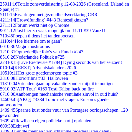
259
11:16
Totale zonsverduistering 12-08-2026 (Groenland, IJsland en
Spanje) #1
51
11:15
Ervaringen met gezondheidsverklaring CBR
42
11:14
[Crowdfunding] #443 Rentestijgingen?
27
11:12
Forum werkt niet op Chrome
90
11:12
Post hier zo vaak mogelijk om 11:11 #39 Vanz11
7
10:45
Poepen tijdens het tandenpoetsen
11
10:44
Hoe hiermee om te gaan?
60
10:36
Magic mushrooms
12
10:31
Opmerkelijke foto's van Funda #243
85
10:26
Nederlandse Politiek #725
223
10:15
[Live Eredivisie #1784] Dying seconds van het seizoen!
0
10:14
[KERST] Adventskalenders 2026
105
10:11
Het grote goedemorgen topic #3
38
10:08
Horrorfilms #33: Halloween
118
10:04
Vrienden gaan op vakantie zonder mij uit te nodigen
59
10:03
[ATP Tour] #169 Tosti Tallon back on fire
67
10:00
Aanbrengen mechanische ventilatie zinvol in oud huis?
146
09:45
[AKQ] #3384 Topic met vragen. En soms goede
antwoorden.
14
09:45
Spaanse kust onder vuur van Portugese oorlogsschepen: 120
gewonden
16
09:41
Ik wil een eigen politieke partij oprichten
6
09:38
Echt wrf
28
09:37
Single mannen verplichtsingle moeders laten daten?