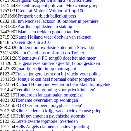
67
21:00
Belgisch koppel wil al na 24 uur scheiden
18
15:44
Ziekenhuis opent poli voor Mexicaanse griep
175
21:31
General Motors: Volt loopt 1 op 100
107
16:06
Pretpark verbiedt ballenknijpers
62
02:18
Film Michael Jackson 30 oktober in première
103
18:03
Aardbeienpluksters in staking
144
20:07
Islamisten trekken gouden tanden
37
15:32
Kamp Holland weer doelwit van raketten
84
18:57
Geen Idols in 2010
8
08:40
20 doden door explosie kolenmijn Slowakije
35
11:45
Naam Osterhaus misbruikt op Twitter
156
01:28
[Sitenieuws] PC tong80 doet het niet meer
115
20:26
Eigenaresse kinderdagverblijf doodgestoken
45
23:39
Quadrijder rijdt in op motoragent
81
23:47
Franse jongere komt om bij vlucht voor politie
134
13:34
Jointje roken heel normaal onder jongeren
56
23:54
Richard Hammond wederom betrokken bij ongeluk
19
14:47
'Verplichte vergunning voor privéklinieken'
48
22:19
'Honderden lantaarnpalen omgeplast'
40
21:02
Toename overvallen op woningen
53
23:56
FOK!ker probeert 'polyphasic sleep'
70
12:50
Klink: Iedereen krijgt vaccin Mexicaanse griep
58
19:19
Helft gevangenen psychische stoornis
51
23:55
Eerste zwarte topmodel overleden
19
17:54
Hells Angels claimen schadevergoeding