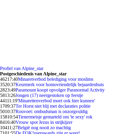
Profiel van Alpine_star
Postgeschiedenis van Alpine_star
462
17:40
Minaretverbod belediging voor moslims
35
20:37
Keurmerk voor homovriendelijk bejaardenhuis
28
23:49
Paramount koopt opvolger Paranormal Activity
58
13:26
Jongen (17) neergestoken op feestje
441
11:19
'Minarettenverbod moet ook hier kunnen'
17
09:37
Ter Horst niet blij met declaraties politie
50
10:37
Rouvoet: ombudsman is onzorgvuldig
158
10:54
Tienermeisje gemarteld om 'te sexy' rok
84
16:40
Vrouw spot Jezus in strijkijzer
104
11:27
België nog nooit zo machtig
71
01:55
De FOK!userawards zijn er weer!