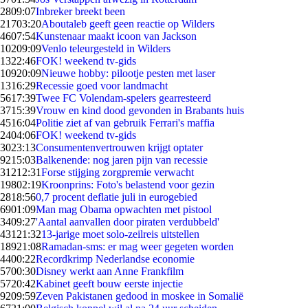
28
09:07
Inbreker breekt been
217
03:20
Aboutaleb geeft geen reactie op Wilders
46
07:54
Kunstenaar maakt icoon van Jackson
102
09:09
Venlo teleurgesteld in Wilders
13
22:46
FOK! weekend tv-gids
109
20:09
Nieuwe hobby: pilootje pesten met laser
13
16:29
Recessie goed voor landmacht
56
17:39
Twee FC Volendam-spelers gearresteerd
37
15:39
Vrouw en kind dood gevonden in Brabants huis
45
16:04
Politie ziet af van gebruik Ferrari's maffia
24
04:06
FOK! weekend tv-gids
30
23:13
Consumentenvertrouwen krijgt optater
92
15:03
Balkenende: nog jaren pijn van recessie
312
12:31
Forse stijging zorgpremie verwacht
198
02:19
Kroonprins: Foto's belastend voor gezin
28
18:56
0,7 procent deflatie juli in eurogebied
69
01:09
Man mag Obama opwachten met pistool
34
09:27
'Aantal aanvallen door piraten verdubbeld'
431
21:32
13-jarige moet solo-zeilreis uitstellen
189
21:08
Ramadan-sms: er mag weer gegeten worden
44
00:22
Recordkrimp Nederlandse economie
57
00:30
Disney werkt aan Anne Frankfilm
57
20:42
Kabinet geeft bouw eerste injectie
92
09:59
Zeven Pakistanen gedood in moskee in Somalië