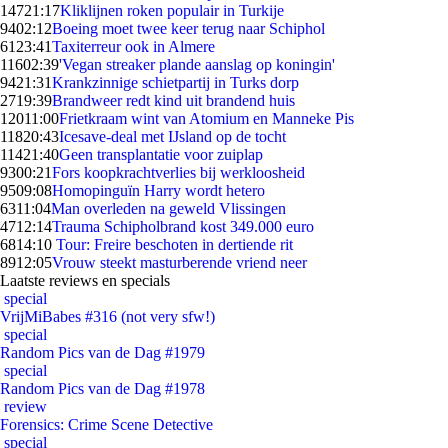
147
21:17
Kliklijnen roken populair in Turkije
94
02:12
Boeing moet twee keer terug naar Schiphol
61
23:41
Taxiterreur ook in Almere
116
02:39
'Vegan streaker plande aanslag op koningin'
94
21:31
Krankzinnige schietpartij in Turks dorp
27
19:39
Brandweer redt kind uit brandend huis
120
11:00
Frietkraam wint van Atomium en Manneke Pis
118
20:43
Icesave-deal met IJsland op de tocht
114
21:40
Geen transplantatie voor zuiplap
93
00:21
Fors koopkrachtverlies bij werkloosheid
95
09:08
Homopinguïn Harry wordt hetero
63
11:04
Man overleden na geweld Vlissingen
47
12:14
Trauma Schipholbrand kost 349.000 euro
68
14:10
Tour: Freire beschoten in dertiende rit
89
12:05
Vrouw steekt masturberende vriend neer
Laatste reviews en specials
special
VrijMiBabes #316 (not very sfw!)
special
Random Pics van de Dag #1979
special
Random Pics van de Dag #1978
review
Forensics: Crime Scene Detective
special