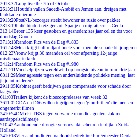
20
13:32
Long live the 7th of October
26
13:31
Houthi's vallen Saoedi-Arabië en Jemen aan, dreigen met
blokkade olieroute
29
13:20
PostNL-bezorger steekt bewoner na ruzie over pakket
28
13:19
Italië hindert reizigers uit Spanje na migratiecrisis Ceuta
3
13:14
Broer 135 keer gestoken en gesneden: zes jaar cel en tbs voor
doodslag Gouda
37
13:13
Random Pics van de Dag #1833
16
12:43
Meta krijgt half miljard boete voor mentale schade bij jongeren
8
12:23
Vrouw krijgt 30 maanden cel voor afpersing 12-jarige
misdienaar in kerk
34
12:14
Random Pics van de Dag #1980
42
12:11
Voedselprijzen wereldwijd op hoogste niveau in ruim drie jaar
68
11:29
Meer agressie tegen een andersluidende politieke mening, laat
jij je intimideren?
29
11:05
Kabinet geeft bedrijven geen compensatie voor schade door
laagwater
6
11:03
Trailers kijken: de bioscoopreleases van week 32
36
11:02
CDA en D66 willen ingrijpen tegen 'gluurbrillen' die mensen
ongemerkt filmen
24
10:54
OM eist TBS tegen verwarde man die agenten stak met
aardappelschilmesje
5
10:42
Aanhoudende droogte veroorzaakt scheuren in dijken Zuid-
Holland
24
10:18
Vier aanhoudingen na doodsbedreiging burgemeester Depla