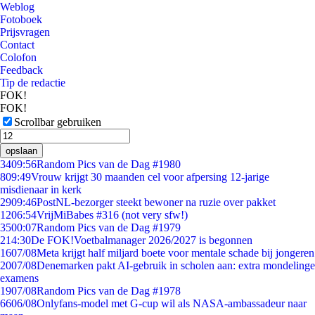
Weblog
Fotoboek
Prijsvragen
Contact
Colofon
Feedback
Tip de redactie
FOK!
FOK!
Scrollbar gebruiken
opslaan
34
09:56
Random Pics van de Dag #1980
8
09:49
Vrouw krijgt 30 maanden cel voor afpersing 12-jarige
misdienaar in kerk
29
09:46
PostNL-bezorger steekt bewoner na ruzie over pakket
12
06:54
VrijMiBabes #316 (not very sfw!)
35
00:07
Random Pics van de Dag #1979
2
14:30
De FOK!Voetbalmanager 2026/2027 is begonnen
16
07/08
Meta krijgt half miljard boete voor mentale schade bij jongeren
20
07/08
Denemarken pakt AI-gebruik in scholen aan: extra mondelinge
examens
19
07/08
Random Pics van de Dag #1978
66
06/08
Onlyfans-model met G-cup wil als NASA-ambassadeur naar