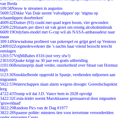
van Breda
1
09:58
Nieuw te streamen in augustus
56
09:52
Dikke Van Dale neemt 'vulvalippen' op: 'stigma op
schaamlippen doorbreken'
40
09:42
Duitser (93) crasht met quad tegen boom, vier gewonden
25
09:22
Huisarts per direct uit vak gezet om ernstig alcoholmisbruik
66
09:19
Onlyfans-model met G-cup wil als NASA-ambassadeur naar
maan
3
09:14
Niewiadoma profiteert van pokerspel en grijpt geel op Ventoux
24
09:02
Zorgmedewerkster die 's nachts haar vriend bezocht terecht
ontslagen
12
03:57
VrijMiBabes #316 (not very sfw!)
23
03:02
Quake krijgt na 30 jaar een gratis uitbreiding
11
01:06
Benzineprijs daalt verder, onzekerheid over Straat van Hormuz
blijft
11
23:30
Smokkelbende opgerold in Spanje, verdienden miljoenen aan
migranten
59
22:53
Waterschappen slaan alarm wegens droogte: Gereedschapskist
leeg
47
22:43
Trump wil dat J.D. Vance hem in 2028 opvolgt
34
22:32
Ceuta-leider noemt Marokkaanse grensaanval door migranten
'gruweldaad'
38
22:29
Random Pics van de Dag #1977
38
22:28
Spaanse politie: minstens tien voor terrorisme veroordeelden
onder migranten Ceuta