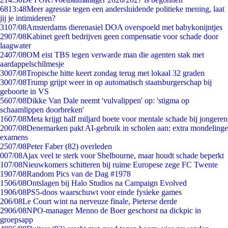
68
13:48
Meer agressie tegen een andersluidende politieke mening, laat
jij je intimideren?
31
07/08
Amsterdams dierenasiel DOA overspoeld met babykonijntjes
29
07/08
Kabinet geeft bedrijven geen compensatie voor schade door
laagwater
24
07/08
OM eist TBS tegen verwarde man die agenten stak met
aardappelschilmesje
30
07/08
Tropische hitte keert zondag terug met lokaal 32 graden
30
07/08
Trump grijpt weer in op automatisch staatsburgerschap bij
geboorte in VS
56
07/08
Dikke Van Dale neemt 'vulvalippen' op: 'stigma op
schaamlippen doorbreken'
16
07/08
Meta krijgt half miljard boete voor mentale schade bij jongeren
20
07/08
Denemarken pakt AI-gebruik in scholen aan: extra mondelinge
examens
25
07/08
Peter Faber (82) overleden
0
07/08
Ajax veel te sterk voor Shelbourne, maar houdt schade beperkt
1
07/08
Nieuwkomers schitteren bij ruime Europese zege FC Twente
19
07/08
Random Pics van de Dag #1978
15
06/08
Ontslagen bij Halo Studios na Campaign Evolved
19
06/08
PS5-doos waarschuwt voor einde fysieke games
2
06/08
Le Court wint na nerveuze finale, Pieterse derde
29
06/08
NPO-manager Menno de Boer geschorst na dickpic in
groepsapp