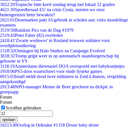
30
22:20
Tropische hitte keert zondag terug met lokaal 32 graden
46
21:30
Spoedberaad EU na crisis Ceuta, moeten we onze
buitengrenzen beter bewaken?
20
21:01
Denemarken pakt AI-gebruik in scholen aan: extra mondelinge
examens
35
19:58
Random Pics van de Dag #1979
25
19:43
Peter Faber (82) overleden
24
18:41
'Zwarte weduwes' in Rusland trouwen soldaten voor
overlijdensuitkering
15
18:32
Ontslagen bij Halo Studios na Campaign Evolved
30
18:32
Trump grijpt weer in op automatisch staatsburgerschap bij
geboorte in VS
31
18:19
Amsterdams dierenasiel DOA overspoeld met babykonijntjes
19
18:06
PS5-doos waarschuwt voor einde fysieke games
69
15:03
Israël meldt dood twee militairen in Zuid-Libanon, vergelding
aangekondigd
29
13:48
NPO-manager Menno de Boer geschorst na dickpic in
groepsapp
Forum
Forum
Scrollbar gebruiken
opslaan
162
13:40
Oorlog in Oekraïne #1318 Drone baby drone