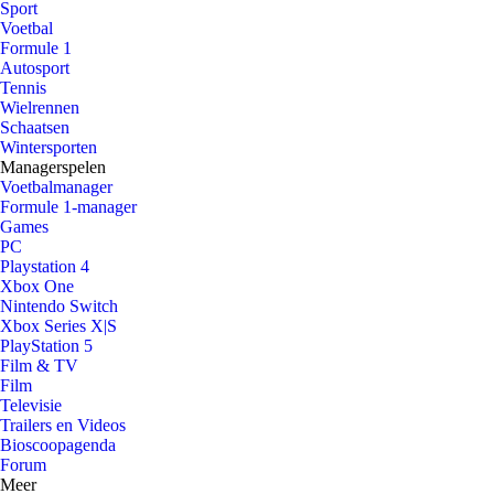
Sport
Voetbal
Formule 1
Autosport
Tennis
Wielrennen
Schaatsen
Wintersporten
Managerspelen
Voetbalmanager
Formule 1-manager
Games
PC
Playstation 4
Xbox One
Nintendo Switch
Xbox Series X|S
PlayStation 5
Film & TV
Film
Televisie
Trailers en Videos
Bioscoopagenda
Forum
Meer