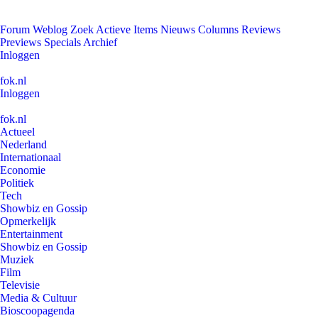
Forum
Weblog
Zoek
Actieve Items
Nieuws
Columns
Reviews
Previews
Specials
Archief
Inloggen
fok.nl
Inloggen
fok.nl
Actueel
Nederland
Internationaal
Economie
Politiek
Tech
Showbiz en Gossip
Opmerkelijk
Entertainment
Showbiz en Gossip
Muziek
Film
Televisie
Media & Cultuur
Bioscoopagenda