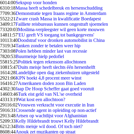
60
14:00
Sekspop voor honden
63
10:18
Massa heeft schedelbreuk en hersenschudding
77
09:36
Demonstratie tegen Iraans regime in Amsterdam
55
22:21
Zware crash Massa in kwalificatie Boedapest
34
09:17
Failliete reisbureaus kunnen ongestraft sjoemelen
733
20:03
Moslima-verpleegster wil geen korte mouwen
148
11:57
'EU geeft VS toegang tot bankgegevens'
101
13:40
Doodstraf voor dronken automobilist in China
73
19:34
Tanken zonder te betalen weer hip
73
03:08
Polen hebben minder last van recessie
78
20:53
Buurmeisje hielp pedofiel
558
15:25
Politiek tegen rekensom allochtonen
108
15:47
Duits meisje heeft slechts één hersenhelft
16
14:28
Landelijke open dag ziekenhuizen uitgesteld
29
21:06
KPN boekt 4,8 procent meer winst
164
16:27
Amerikanen doden zoon Bin Laden
43
02:30
Jaap De Hoop Scheffer gaat goed vooruit
146
03:46
Turk eist geld van NL'se overheid
433
13:19
Wat kost een allochtoon?
291
16:02
Vrouwen verkracht voor executie in Iran
59
16:31
Crossende agent in opleiding op non-actief
29
13:48
Artsen op wachtlijst voor Afghanistan
52
09:33
Kelly Hildebrandt trouwt Kelly Hildebrandt
62
12:34
Brits meisje wil dood. Of toch niet?
86
08:44
Anouk zet muzikanten op straat