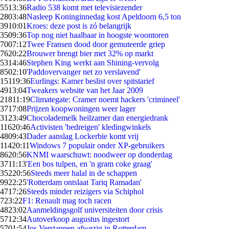
55
13:36
Radio 538 komt met televisiezender
28
03:48
Nasleep Koninginnedag kost Apeldoorn 6,5 ton
39
10:01
Kroes: deze post is zó belangrijk
35
09:36
Top nog niet haalbaar in hoogste woontoren
70
07:12
Twee Fransen dood door gemuteerde griep
76
20:22
Brouwer brengt bier met 32% op markt
53
14:46
Stephen King werkt aan Shining-vervolg
85
02:10
'Paddovervanger net zo verslavend'
151
19:36
Eurlings: Kamer beslist over spitstarief
49
13:04
Tweakers website van het Jaar 2009
218
11:19
Climategate: Cramer noemt hackers 'crimineel'
37
17:08
Prijzen koopwoningen weer lager
31
23:49
Chocolademelk heilzamer dan energiedrank
116
20:46
Activisten 'bedreigen' kledingwinkels
48
09:43
Dader aanslag Lockerbie komt vrij
114
20:11
Windows 7 populair onder XP-gebruikers
86
20:56
KNMI waarschuwt: noodweer op donderdag
37
11:13
'Een bos tulpen, en 'n gram coke graag'
352
20:56
Steeds meer halal in de schappen
99
22:25
'Rotterdam ontslaat Tariq Ramadan'
47
17:26
Steeds minder reizigers via Schiphol
7
23:22
F1: Renault mag toch racen
48
23:02
Aanmeldingsgolf universiteiten door crisis
57
12:34
Autoverkoop augustus ingestort
57
01:54
Jos Verstappen afwezig in Rotterdam