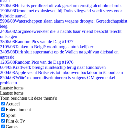
maan
25
06/08
Huisarts per direct uit vak gezet om ernstig alcoholmisbruik
19
06/08
Drone met explosieven bij Duits vliegveld voedt vrees voor
hybride aanval
59
06/08
Waterschappen slaan alarm wegens droogte: Gereedschapskist
leeg
24
06/08
Zorgmedewerkster die 's nachts haar vriend bezocht terecht
ontslagen
38
06/08
Random Pics van de Dag #1977
21
05/08
Tanken in België wordt nóg aantrekkelijker
34
05/08
Dirk sluit supermarkt op de Wallen na golf van diefstal en
agressie
12
05/08
Random Pics van de Dag #1976
6
04/08
Kraftwerk brengt ruimteschip terug naar Eindhoven
20
04/08
Apple vecht Britse eis tot inbouwen backdoor in iCloud aan
85
04/08
'Witte' mannen discrimineren is volgens OM geen enkel
probleem
Laatste items
Laatste items
Toon berichten uit deze thema's
Actueel
Entertainment
Sport
Film & Tv
Games