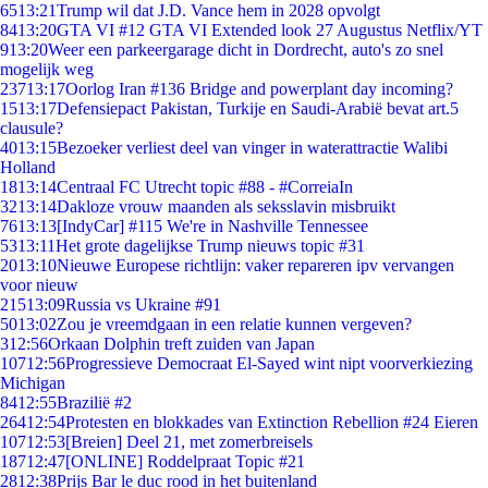
65
13:21
Trump wil dat J.D. Vance hem in 2028 opvolgt
84
13:20
GTA VI #12 GTA VI Extended look 27 Augustus Netflix/YT
9
13:20
Weer een parkeergarage dicht in Dordrecht, auto's zo snel
mogelijk weg
237
13:17
Oorlog Iran #136 Bridge and powerplant day incoming?
15
13:17
Defensiepact Pakistan, Turkije en Saudi-Arabië bevat art.5
clausule?
40
13:15
Bezoeker verliest deel van vinger in waterattractie Walibi
Holland
18
13:14
Centraal FC Utrecht topic #88 - #CorreiaIn
32
13:14
Dakloze vrouw maanden als seksslavin misbruikt
76
13:13
[IndyCar] #115 We're in Nashville Tennessee
53
13:11
Het grote dagelijkse Trump nieuws topic #31
20
13:10
Nieuwe Europese richtlijn: vaker repareren ipv vervangen
voor nieuw
215
13:09
Russia vs Ukraine #91
50
13:02
Zou je vreemdgaan in een relatie kunnen vergeven?
3
12:56
Orkaan Dolphin treft zuiden van Japan
107
12:56
Progressieve Democraat El-Sayed wint nipt voorverkiezing
Michigan
84
12:55
Brazilië #2
264
12:54
Protesten en blokkades van Extinction Rebellion #24 Eieren
107
12:53
[Breien] Deel 21, met zomerbreisels
187
12:47
[ONLINE] Roddelpraat Topic #21
28
12:38
Prijs Bar le duc rood in het buitenland