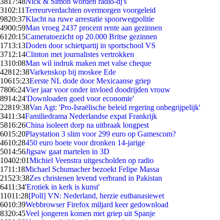
38
17:48
Nick & Simon worden radio-dj's
31
02:11
Terreurverdachten overmorgen voorgeleid
98
20:37
Klacht na ruwe arrestatie spoorwegpolitie
49
00:59
Man vroeg 2437 procent rente aan gezinnen
61
20:15
Cameratoezicht op 20.000 Britse gezinnen
17
13:13
Doden door schietpartij in sportschool VS
37
12:14
Clinton met journalistes vertrokken
13
10:08
Man wil indruk maken met valse cheque
428
12:38
Varkenskop bij moskee Ede
106
15:23
Eerste NL dode door Mexicaanse griep
78
06:24
Vier jaar voor onder invloed doodrijden vrouw
89
14:24
'Downloaden goed voor economie'
228
19:38
Van Agt: 'Pro-Israëlische beleid regering onbegrijpelijk'
34
11:34
Familiedrama Nederlandse expat Frankrijk
58
16:26
China isoleert dorp na uitbraak longpest
60
15:20
Playstation 3 slim voor 299 euro op Gamescom?
46
10:28
450 euro boete voor dronken 14-jarige
50
14:56
Jigsaw gaat martelen in 3D
104
02:01
Michiel Veenstra uitgescholden op radio
17
11:18
Michael Schumacher bezoekt Felipe Massa
215
23:38
Zes christenen levend verbrand in Pakistan
64
11:34
'Erotiek in kerk is kunst'
110
11:28
[Poll] VN: Nederland, herzie euthanasiewet
60
10:39
Webbrowser Firefox miljard keer gedownload
83
20:45
Veel jongeren komen met griep uit Spanje