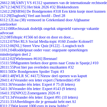
266
12:38
[AMV] VS #1312 spammers van de internationale rechtsorde
267
12:34
[NET5] Het blok 2026 #32 Blokkendozen
124
12:29
[SBS6] De Bondgenoten #318 Een klein kusje moet kunnen
1
12:29
[Dagboek] Veel aan hoofd - Deel 28
61
12:12
Lisa (38) vermoord in Griekenland door Afghaanse
asielzoeker
21
12:08
Rechtszaak dodelijk ongeluk uitgesteld vanwege vakantie
advocaat
2
12:08
Teltopic #1566 tel door en door en door....
121
12:07
Het RLS Social Media-topic #160 Zonder Kolonel!!
211
12:06
[NL] Street View Quiz [#122] - Loogisch toch
110
12:04
Roddelpraat onder vuur: ongepaste opmerkingen
minderjarigen deel 2
141
12:02
[Wielrennen #616] Brennan!
151
11:59
Migranten breken door grens naar Ceuta in Spanje,l #10
281
11:55
Post hier pas overleden muzikanten #32
80
11:50
De Bondgenoten Spoiler Topic #3
148
11:48
[WLR SC #417] Nieuw deel openen was kaputt
204
11:41
Verander een letter expert (7lettereditie) #50
19
11:36
Verander één letter. Expert # 75 (8 letters)
54
11:36
Verander één letter: Expert #143 (9 letters)
164
11:35
[NPO2] Zomergasten 2026 #1
147
11:34
Verander één letter: Expert #91 (10 letters)
251
11:33
Afbeeldingen die je gemaakt hebt met AI
83
11:23
Wat koopt 1000 euro in jouw hobby?