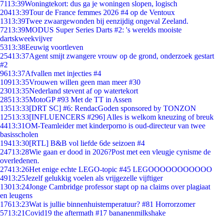
71
13:39
Woningtekort: dus ga je woningen slopen, logisch
204
13:39
Tour de France femmes 2026 #4 op de Ventoux
13
13:39
Twee zwaargewonden bij eenzijdig ongeval Zeeland.
72
13:39
MODUS Super Series Darts #2: 's werelds mooiste
dartskweekvijver
53
13:38
Eeuwig voortleven
254
13:37
Agent smijt zwangere vrouw op de grond, onderzoek gestart
#2
96
13:37
Afvallen met injecties #4
109
13:35
Vrouwen willen geen man meer #30
230
13:35
Nederland stevent af op watertekort
285
13:35
MotoGP #93 Met de TT in Assen
135
13:33
[DRT SC] #6: RendacGoden sponsored by TONZON
125
13:33
[INFLUENCERS #296] Alles is welkom kneuzing of breuk
44
13:31
OM-Teamleider met kinderporno is oud-directeur van twee
basisscholen
194
13:30
[RTL] B&B vol liefde 6de seizoen #4
247
13:28
Wie gaan er dood in 2026?Post met een vleugje cynisme de
overledenen.
274
13:26
Het enige echte LEGO-topic #45 LEGOOOOOOOOOOO
49
13:25
Jezelf gelukkig voelen als vrijgezelle vijftiger
130
13:24
Jonge Cambridge professor stapt op na claims over plagiaat
en leugens
176
13:23
Wat is jullie binnenhuistemperatuur? #81 Horrorzomer
57
13:21
Covid19 the aftermath #17 bananenmilkshake