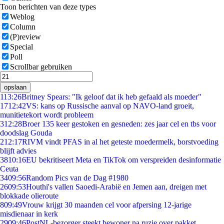
Toon berichten van deze types
Weblog
Column
(P)review
Special
Poll
Scrollbar gebruiken
opslaan
1
13:26
Britney Spears: "Ik geloof dat ik heb gefaald als moeder"
17
12:42
VS: kans op Russische aanval op NAVO-land groeit,
munitietekort wordt probleem
3
12:28
Broer 135 keer gestoken en gesneden: zes jaar cel en tbs voor
doodslag Gouda
2
12:17
RIVM vindt PFAS in al het geteste moedermelk, borstvoeding
blijft advies
38
10:16
EU bekritiseert Meta en TikTok om verspreiden desinformatie
Ceuta
34
09:56
Random Pics van de Dag #1980
26
09:53
Houthi's vallen Saoedi-Arabië en Jemen aan, dreigen met
blokkade olieroute
8
09:49
Vrouw krijgt 30 maanden cel voor afpersing 12-jarige
misdienaar in kerk
29
09:46
PostNL-bezorger steekt bewoner na ruzie over pakket