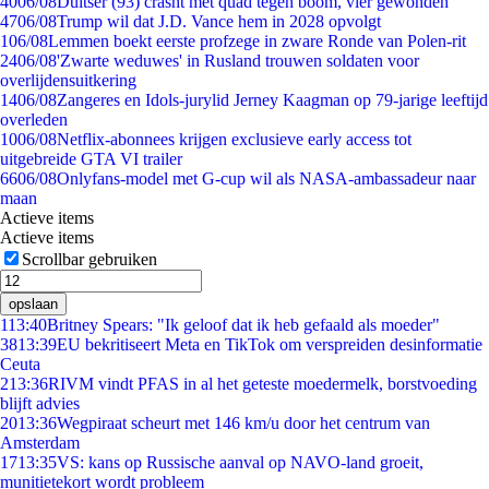
40
06/08
Duitser (93) crasht met quad tegen boom, vier gewonden
47
06/08
Trump wil dat J.D. Vance hem in 2028 opvolgt
1
06/08
Lemmen boekt eerste profzege in zware Ronde van Polen-rit
24
06/08
'Zwarte weduwes' in Rusland trouwen soldaten voor
overlijdensuitkering
14
06/08
Zangeres en Idols-jurylid Jerney Kaagman op 79-jarige leeftijd
overleden
10
06/08
Netflix-abonnees krijgen exclusieve early access tot
uitgebreide GTA VI trailer
66
06/08
Onlyfans-model met G-cup wil als NASA-ambassadeur naar
maan
Actieve items
Actieve items
Scrollbar gebruiken
opslaan
1
13:40
Britney Spears: "Ik geloof dat ik heb gefaald als moeder"
38
13:39
EU bekritiseert Meta en TikTok om verspreiden desinformatie
Ceuta
2
13:36
RIVM vindt PFAS in al het geteste moedermelk, borstvoeding
blijft advies
20
13:36
Wegpiraat scheurt met 146 km/u door het centrum van
Amsterdam
17
13:35
VS: kans op Russische aanval op NAVO-land groeit,
munitietekort wordt probleem