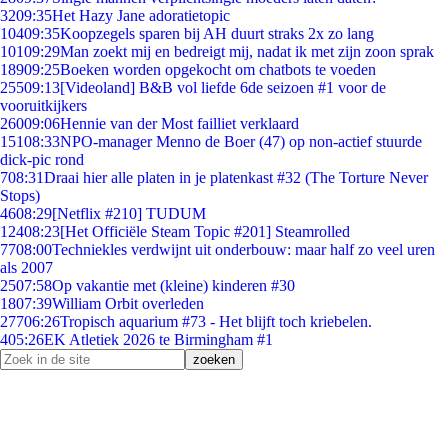
32
09:35
Het Hazy Jane adoratietopic
104
09:35
Koopzegels sparen bij AH duurt straks 2x zo lang
101
09:29
Man zoekt mij en bedreigt mij, nadat ik met zijn zoon sprak
189
09:25
Boeken worden opgekocht om chatbots te voeden
255
09:13
[Videoland] B&B vol liefde 6de seizoen #1 voor de
vooruitkijkers
260
09:06
Hennie van der Most failliet verklaard
151
08:33
NPO-manager Menno de Boer (47) op non-actief stuurde
dick-pic rond
7
08:31
Draai hier alle platen in je platenkast #32 (The Torture Never
Stops)
46
08:29
[Netflix #210] TUDUM
124
08:23
[Het Officiële Steam Topic #201] Steamrolled
77
08:00
Techniekles verdwijnt uit onderbouw: maar half zo veel uren
als 2007
25
07:58
Op vakantie met (kleine) kinderen #30
18
07:39
William Orbit overleden
277
06:26
Tropisch aquarium #73 - Het blijft toch kriebelen.
4
05:26
EK Atletiek 2026 te Birmingham #1