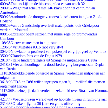
6
09:45
Trailers kijken: de bioscoopreleases van week 32
20
09:32
Wegpiraat scheurt met 146 km/u door het centrum van
Amsterdam
5
09:28
Aanhoudende droogte veroorzaakt scheuren in dijken Zuid-
Holland
0
08:59
Van de Zandschulp overleeft matchpoints, ook Griekspoor
verder in Montreal
0
08:56
Excelsior opent seizoen met ruime zege op promovendus
Cambuur
1
08:35
Nieuw te streamen in augustus
12
06:54
VrijMiBabes #316 (not very sfw!)
3
04:46
Niewiadoma profiteert van pokerspel en grijpt geel op Ventoux
35
00:07
Random Pics van de Dag #1979
28
18:47
Italië hindert reizigers uit Spanje na migratiecrisis Ceuta
24
18:31
Vier aanhoudingen na doodsbedreiging burgemeester Depla
van Breda
11
18:26
Smokkelbende opgerold in Spanje, verdienden miljoenen aan
migranten
36
18:08
CDA en D66 willen ingrijpen tegen 'gluurbrillen' die mensen
ongemerkt filmen
11
17:56
Benzineprijs daalt verder, onzekerheid over Straat van Hormuz
blijft
42
17:47
Voedselprijzen wereldwijd op hoogste niveau in ruim drie jaar
23
14:33
Quake krijgt na 30 jaar een gratis uitbreiding
2
14:30
De FOK!Voetbalmanager 2026/2027 is begonnen