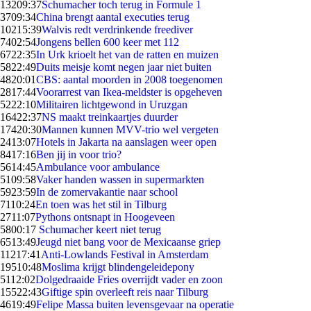
132
09:37
Schumacher toch terug in Formule 1
37
09:34
China brengt aantal executies terug
102
15:39
Walvis redt verdrinkende freediver
74
02:54
Jongens bellen 600 keer met 112
67
22:35
In Urk krioelt het van de ratten en muizen
58
22:49
Duits meisje komt negen jaar niet buiten
48
20:01
CBS: aantal moorden in 2008 toegenomen
28
17:44
Voorarrest van Ikea-meldster is opgeheven
52
22:10
Militairen lichtgewond in Uruzgan
164
22:37
NS maakt treinkaartjes duurder
174
20:30
Mannen kunnen MVV-trio wel vergeten
24
13:07
Hotels in Jakarta na aanslagen weer open
84
17:16
Ben jij in voor trio?
56
14:45
Ambulance voor ambulance
51
09:58
Vaker handen wassen in supermarkten
59
23:59
In de zomervakantie naar school
71
10:24
En toen was het stil in Tilburg
27
11:07
Pythons ontsnapt in Hoogeveen
58
00:17
Schumacher keert niet terug
65
13:49
Jeugd niet bang voor de Mexicaanse griep
112
17:41
Anti-Lowlands Festival in Amsterdam
195
10:48
Moslima krijgt blindengeleidepony
51
12:02
Dolgedraaide Fries overrijdt vader en zoon
155
22:43
Giftige spin overleeft reis naar Tilburg
46
19:49
Felipe Massa buiten levensgevaar na operatie