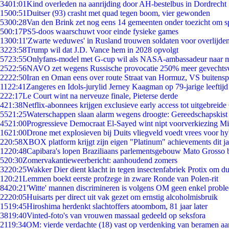
34
01:01
Kind overleden na aanrijding door AH-bestelbus in Dordrecht
15
00:51
Duitser (93) crasht met quad tegen boom, vier gewonden
53
00:28
Van den Brink zet nog eens 14 gemeenten onder toezicht om s
5
00:17
PS5-doos waarschuwt voor einde fysieke games
13
00:11
'Zwarte weduwes' in Rusland trouwen soldaten voor overlijden
32
23:58
Trump wil dat J.D. Vance hem in 2028 opvolgt
57
23:55
Onlyfans-model met G-cup wil als NASA-ambassadeur naar 
25
22:56
NAVO zet wegens Russische provocatie 250% meer gevechtsvl
22
22:50
Iran en Oman eens over route Straat van Hormuz, VS buitensp
11
22:41
Zangeres en Idols-jurylid Jerney Kaagman op 79-jarige leeftijd
2
22:17
Le Court wint na nerveuze finale, Pieterse derde
4
21:38
Netflix-abonnees krijgen exclusieve early access tot uitgebreide
55
21:25
Waterschappen slaan alarm wegens droogte: Gereedschapskist
45
21:00
Progressieve Democraat El-Sayed wint nipt voorverkiezing M
16
21:00
Drone met explosieven bij Duits vliegveld voedt vrees voor hy
2
20:58
XBOX platform krijgt zijn eigen "Platinum" achievements dit ja
12
20:48
Capibara's lopen Braziliaans parlementsgebouw Mato Grosso 
5
20:30
Zomervakantieweerbericht: aanhoudend zomers
32
20:25
Wakker Dier dient klacht in tegen insectenfabriek Protix om 
1
20:21
Lemmen boekt eerste profzege in zware Ronde van Polen-rit
84
20:21
'Witte' mannen discrimineren is volgens OM geen enkel probl
22
20:05
Huisarts per direct uit vak gezet om ernstig alcoholmisbruik
15
19:45
Hiroshima herdenkt slachtoffers atoombom, 81 jaar later
38
19:40
Vinted-foto's van vrouwen massaal gedeeld op seksfora
21
19:34
OM: vierde verdachte (18) vast op verdenking van beramen aa