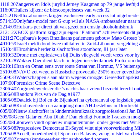
11
18:20
Zangeres en Idols-jurylid Jerney Kaagman op 79-jarige leeftijd
1
16:00
Trailers kijken: de bioscoopreleases van week 32
4
15:21
Netflix-abonnees krijgen exclusieve early access tot uitgebreide
57
14:35
Onlyfans-model met G-cup wil als NASA-ambassadeur naar 
22
14:09
Huisarts per direct uit vak gezet om ernstig alcoholmisbruik
2
12:12
XBOX platform krijgt zijn eigen "Platinum" achievements dit ja
12
11:27
Capibara's lopen Braziliaans parlementsgebouw Mato Grosso 
49
10:59
Israël meldt dood twee militairen in Zuid-Libanon, vergeldin
15
10:48
Hiroshima herdenkt slachtoffers atoombom, 81 jaar later
16
10:32
Drone met explosieven bij Duits vliegveld voedt vrees voor hy
32
10:28
Wakker Dier dient klacht in tegen insectenfabriek Protix om 
22
10:16
Iran en Oman eens over route Straat van Hormuz, VS buitensp
25
10:08
NAVO zet wegens Russische provocatie 250% meer gevechtsvl
55
09:33
Waterschappen slaan alarm wegens droogte: Gereedschapskist
1
07:00
Forensics: Crime Scene Detective
23
06:40
Zorgmedewerkster die 's nachts haar vriend bezocht terecht on
33
06/08
Random Pics van de Dag #1977
18
05/08
Datalek bij Bol en de Bijenkorf na cyberaanval op logistiek pa
34
05/08
Kind overleden na aanrijding door AH-bestelbus in Dordrecht
6
05/08
Nieuw slachtoffer in kindermisbruikzaak zorgprofessional Jan B
3
05/08
Geen Qatar en Abu Dhabi? Dan eindigt Formule 1-seizoen moge
5
05/08
Litouwen vindt opnieuw migrantentunnel onder grens met Wit-
45
05/08
Progressieve Democraat El-Sayed wint nipt voorverkiezing M
12
05/08
Accell, moederbedrijf Sparta en Batavus, vraagt uitstel van bet
5
05/08
Zomervakantieweerbericht: aanhoudend zomers