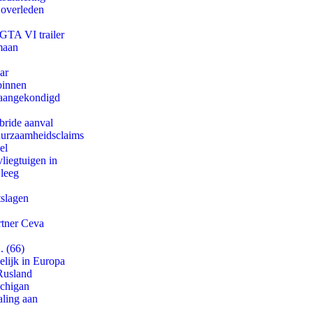
 overleden
 GTA VI trailer
maan
ar
binnen
g aangekondigd
bride aanval
duurzaamheidsclaims
el
iegtuigen in
 leeg
tslagen
rtner Ceva
. (66)
lijk in Europa
Rusland
ichigan
aling aan