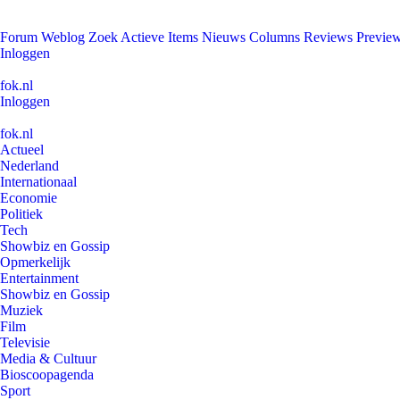
Forum
Weblog
Zoek
Actieve Items
Nieuws
Columns
Reviews
Previe
Inloggen
fok.nl
Inloggen
fok.nl
Actueel
Nederland
Internationaal
Economie
Politiek
Tech
Showbiz en Gossip
Opmerkelijk
Entertainment
Showbiz en Gossip
Muziek
Film
Televisie
Media & Cultuur
Bioscoopagenda
Sport