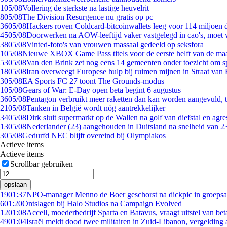
1
05/08
Vollering de sterkste na lastige heuvelrit
8
05/08
The Division Resurgence nu gratis op pc
36
05/08
Hackers roven Coldcard-bitcoinwallets leeg voor 114 miljoen d
45
05/08
Doorwerken na AOW-leeftijd vaker vastgelegd in cao's, moet
38
05/08
Vinted-foto's van vrouwen massaal gedeeld op seksfora
1
05/08
Nieuwe XBOX Game Pass titels voor de eerste helft van de ma
53
05/08
Van den Brink zet nog eens 14 gemeenten onder toezicht om s
18
05/08
Iran overweegt Europese hulp bij ruimen mijnen in Straat va
3
05/08
EA Sports FC 27 toont The Grounds-modus
1
05/08
Gears of War: E-Day open beta begint 6 augustus
36
05/08
Pentagon verbruikt meer raketten dan kan worden aangevuld, t
21
05/08
Tanken in België wordt nóg aantrekkelijker
34
05/08
Dirk sluit supermarkt op de Wallen na golf van diefstal en agre
13
05/08
Nederlander (23) aangehouden in Duitsland na snelheid van 
3
05/08
Gedurfd NEC blijft overeind bij Olympiakos
Actieve items
Actieve items
Scrollbar gebruiken
opslaan
19
01:37
NPO-manager Menno de Boer geschorst na dickpic in groeps
6
01:20
Ontslagen bij Halo Studios na Campaign Evolved
12
01:08
Accell, moederbedrijf Sparta en Batavus, vraagt uitstel van bet
49
01:04
Israël meldt dood twee militairen in Zuid-Libanon, vergeldin