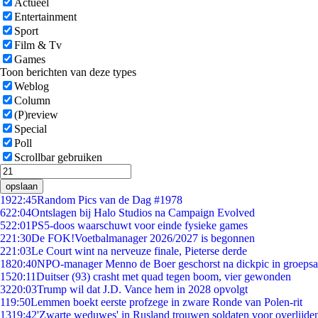
Actueel
Entertainment
Sport
Film & Tv
Games
Toon berichten van deze types
Weblog
Column
(P)review
Special
Poll
Scrollbar gebruiken
opslaan
19
22:45
Random Pics van de Dag #1978
6
22:04
Ontslagen bij Halo Studios na Campaign Evolved
5
22:01
PS5-doos waarschuwt voor einde fysieke games
2
21:30
De FOK!Voetbalmanager 2026/2027 is begonnen
2
21:03
Le Court wint na nerveuze finale, Pieterse derde
18
20:40
NPO-manager Menno de Boer geschorst na dickpic in groeps
15
20:11
Duitser (93) crasht met quad tegen boom, vier gewonden
32
20:03
Trump wil dat J.D. Vance hem in 2028 opvolgt
1
19:50
Lemmen boekt eerste profzege in zware Ronde van Polen-rit
13
19:42
'Zwarte weduwes' in Rusland trouwen soldaten voor overlijden