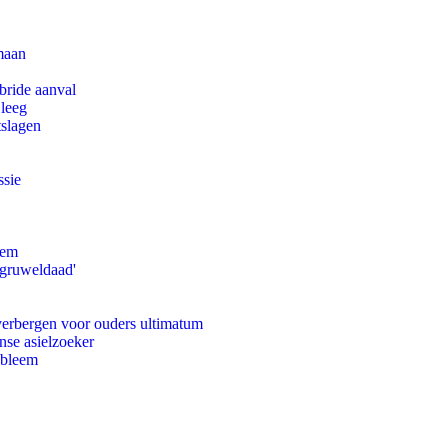
maan
bride aanval
 leeg
tslagen
ssie
eem
'gruweldaad'
 verbergen voor ouders ultimatum
nse asielzoeker
obleem