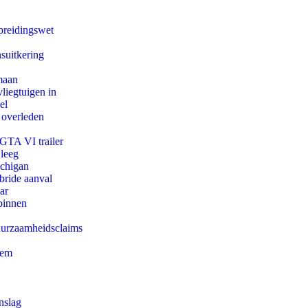
preidingswet
suitkering
maan
iegtuigen in
el
 overleden
 GTA VI trailer
 leeg
ichigan
bride aanval
ar
binnen
duurzaamheidsclaims
eem
nslag