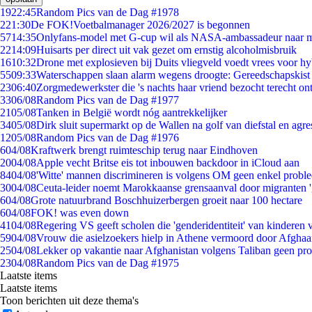
19
22:45
Random Pics van de Dag #1978
2
21:30
De FOK!Voetbalmanager 2026/2027 is begonnen
57
14:35
Onlyfans-model met G-cup wil als NASA-ambassadeur naar 
22
14:09
Huisarts per direct uit vak gezet om ernstig alcoholmisbruik
16
10:32
Drone met explosieven bij Duits vliegveld voedt vrees voor hy
55
09:33
Waterschappen slaan alarm wegens droogte: Gereedschapskist
23
06:40
Zorgmedewerkster die 's nachts haar vriend bezocht terecht on
33
06/08
Random Pics van de Dag #1977
21
05/08
Tanken in België wordt nóg aantrekkelijker
34
05/08
Dirk sluit supermarkt op de Wallen na golf van diefstal en agre
12
05/08
Random Pics van de Dag #1976
6
04/08
Kraftwerk brengt ruimteschip terug naar Eindhoven
20
04/08
Apple vecht Britse eis tot inbouwen backdoor in iCloud aan
84
04/08
'Witte' mannen discrimineren is volgens OM geen enkel probl
30
04/08
Ceuta-leider noemt Marokkaanse grensaanval door migranten 
6
04/08
Grote natuurbrand Boschhuizerbergen groeit naar 100 hectare
6
04/08
FOK! was even down
41
04/08
Regering VS geeft scholen die 'genderidentiteit' van kinderen
59
04/08
Vrouw die asielzoekers hielp in Athene vermoord door Afghaa
25
04/08
Lekker op vakantie naar Afghanistan volgens Taliban geen pr
23
04/08
Random Pics van de Dag #1975
Laatste items
Laatste items
Toon berichten uit deze thema's