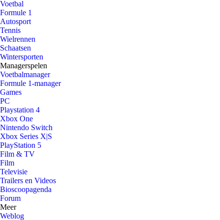
Voetbal
Formule 1
Autosport
Tennis
Wielrennen
Schaatsen
Wintersporten
Managerspelen
Voetbalmanager
Formule 1-manager
Games
PC
Playstation 4
Xbox One
Nintendo Switch
Xbox Series X|S
PlayStation 5
Film & TV
Film
Televisie
Trailers en Videos
Bioscoopagenda
Forum
Meer
Weblog