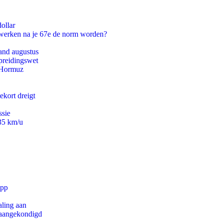
ollar
 werken na je 67e de norm worden?
and augustus
preidingswet
n Hormuz
ekort dreigt
ssie
235 km/u
app
aling aan
g aangekondigd