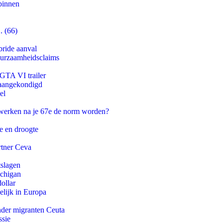
binnen
. (66)
bride aanval
duurzaamheidsclaims
 GTA VI trailer
g aangekondigd
el
 werken na je 67e de norm worden?
e en droogte
rtner Ceva
tslagen
ichigan
ollar
lijk in Europa
onder migranten Ceuta
ssie