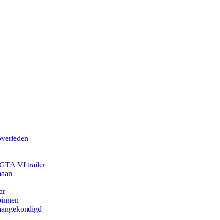
overleden
 GTA VI trailer
maan
ar
binnen
g aangekondigd