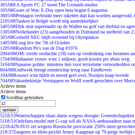
3
05/08
EA Sports FC 27 toont The Grounds-modus
1
05/08
Gears of War: E-Day open beta begint 6 augustus
36
05/08
Pentagon verbruikt meer raketten dan kan worden aangevuld, t
21
05/08
Tanken in België wordt nóg aantrekkelijker
34
05/08
Dirk sluit supermarkt op de Wallen na golf van diefstal en agre
13
05/08
Nederlander (23) aangehouden in Duitsland na snelheid van 
3
05/08
Gedurfd NEC blijft overeind bij Olympiakos
14
05/08
Long live the 7th of October
12
05/08
Random Pics van de Dag #1976
20
04/08
OM: vierde verdachte (18) vast op verdenking van beramen aa
17
04/08
Italiaanse vrouw wint 1 miljoen, gooit kraslot per abuis weg
31
04/08
Spaanse politie: minstens tien voor terrorisme veroordeelden 
6
04/08
Kraftwerk brengt ruimteschip terug naar Eindhoven
1
04/08
Reusser wint tijdrit en neemt geel over, Nooijen knap tweede
7
04/08
Vakantiekiekje Verstappen en Wolff voedt geruchten over Merc
Actieve items
Actieve items
Scrollbar gebruiken
opslaan
52
18:53
Waterschappen slaan alarm wegens droogte: Gereedschapskist
51
18:51
Onlyfans-model met G-cup wil als NASA-ambassadeur naar 
22
18:42
NAVO zet wegens Russische provocatie 250% meer gevechtsvl
2
18:37
Zangeres en Idols-jurylid Jerney Kaagman op 79-jarige leeftijd 