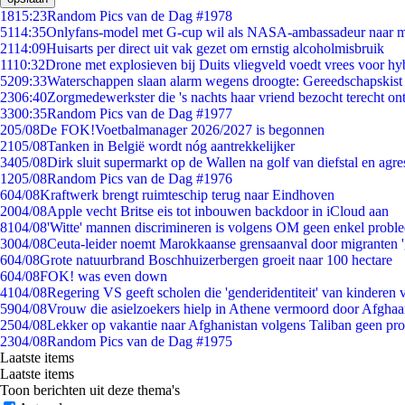
18
15:23
Random Pics van de Dag #1978
51
14:35
Onlyfans-model met G-cup wil als NASA-ambassadeur naar 
21
14:09
Huisarts per direct uit vak gezet om ernstig alcoholmisbruik
11
10:32
Drone met explosieven bij Duits vliegveld voedt vrees voor hy
52
09:33
Waterschappen slaan alarm wegens droogte: Gereedschapskist
23
06:40
Zorgmedewerkster die 's nachts haar vriend bezocht terecht on
33
00:35
Random Pics van de Dag #1977
2
05/08
De FOK!Voetbalmanager 2026/2027 is begonnen
21
05/08
Tanken in België wordt nóg aantrekkelijker
34
05/08
Dirk sluit supermarkt op de Wallen na golf van diefstal en agre
12
05/08
Random Pics van de Dag #1976
6
04/08
Kraftwerk brengt ruimteschip terug naar Eindhoven
20
04/08
Apple vecht Britse eis tot inbouwen backdoor in iCloud aan
81
04/08
'Witte' mannen discrimineren is volgens OM geen enkel probl
30
04/08
Ceuta-leider noemt Marokkaanse grensaanval door migranten 
6
04/08
Grote natuurbrand Boschhuizerbergen groeit naar 100 hectare
6
04/08
FOK! was even down
41
04/08
Regering VS geeft scholen die 'genderidentiteit' van kinderen
59
04/08
Vrouw die asielzoekers hielp in Athene vermoord door Afghaa
25
04/08
Lekker op vakantie naar Afghanistan volgens Taliban geen pr
23
04/08
Random Pics van de Dag #1975
Laatste items
Laatste items
Toon berichten uit deze thema's