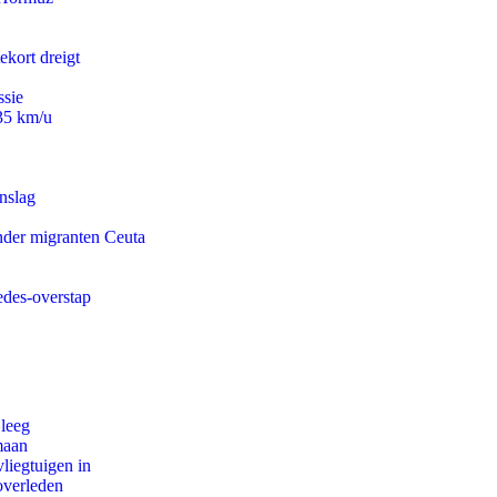
ekort dreigt
ssie
235 km/u
nslag
onder migranten Ceuta
edes-overstap
 leeg
maan
iegtuigen in
overleden