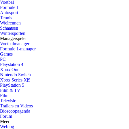
Voetbal
Formule 1
Autosport
Tennis
Wielrennen
Schaatsen
Wintersporten
Managerspelen
Voetbalmanager
Formule 1-manager
Games
PC
Playstation 4
Xbox One
Nintendo Switch
Xbox Series X|S
PlayStation 5
Film & TV
Film
Televisie
Trailers en Videos
Bioscoopagenda
Forum
Meer
Weblog