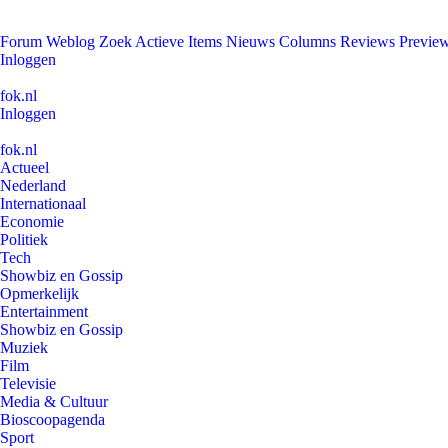
Forum
Weblog
Zoek
Actieve Items
Nieuws
Columns
Reviews
Previe
Inloggen
fok.nl
Inloggen
fok.nl
Actueel
Nederland
Internationaal
Economie
Politiek
Tech
Showbiz en Gossip
Opmerkelijk
Entertainment
Showbiz en Gossip
Muziek
Film
Televisie
Media & Cultuur
Bioscoopagenda
Sport