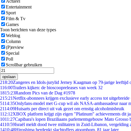
Actueel
Entertainment
Sport
Film & Tv
Games
Toon berichten van deze types
Weblog
Column
(P)review
Special
Poll
Scrollbar gebruiken
opslaan
2
18:20
Zangeres en Idols-jurylid Jerney Kaagman op 79-jarige leeftijd 
1
16:00
Trailers kijken: de bioscoopreleases van week 32
18
15:23
Random Pics van de Dag #1978
2
15:21
Netflix-abonnees krijgen exclusieve early access tot uitgebreide
51
14:35
Onlyfans-model met G-cup wil als NASA-ambassadeur naar 
21
14:09
Huisarts per direct uit vak gezet om ernstig alcoholmisbruik
1
12:12
XBOX platform krijgt zijn eigen "Platinum" achievements dit ja
10
11:27
Capibara's lopen Braziliaans parlementsgebouw Mato Grosso 
41
10:59
Israël meldt dood twee militairen in Zuid-Libanon, vergeldin
14
10:48
Hiroshima herdenkt slachtoffers atoombom, 81 jaar later