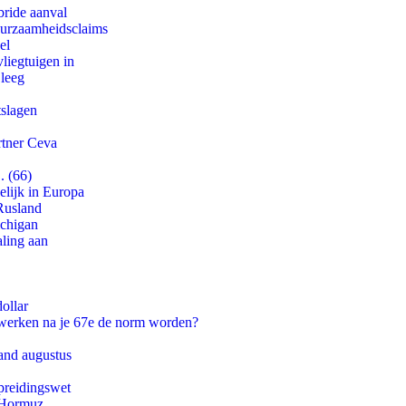
bride aanval
duurzaamheidsclaims
el
iegtuigen in
 leeg
tslagen
rtner Ceva
. (66)
lijk in Europa
Rusland
ichigan
aling aan
ollar
 werken na je 67e de norm worden?
and augustus
preidingswet
n Hormuz