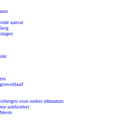
maan
bride aanval
 leeg
tslagen
ssie
eem
'gruweldaad'
 verbergen voor ouders ultimatum
nse asielzoeker
obleem