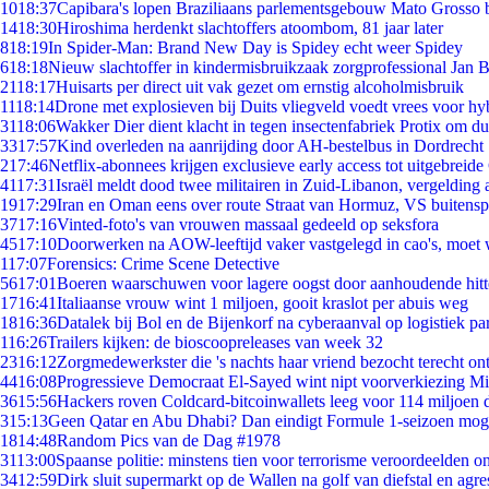
10
18:37
Capibara's lopen Braziliaans parlementsgebouw Mato Grosso 
14
18:30
Hiroshima herdenkt slachtoffers atoombom, 81 jaar later
8
18:19
In Spider-Man: Brand New Day is Spidey echt weer Spidey
6
18:18
Nieuw slachtoffer in kindermisbruikzaak zorgprofessional Jan B
21
18:17
Huisarts per direct uit vak gezet om ernstig alcoholmisbruik
11
18:14
Drone met explosieven bij Duits vliegveld voedt vrees voor hy
31
18:06
Wakker Dier dient klacht in tegen insectenfabriek Protix om 
33
17:57
Kind overleden na aanrijding door AH-bestelbus in Dordrecht
2
17:46
Netflix-abonnees krijgen exclusieve early access tot uitgebreide
41
17:31
Israël meldt dood twee militairen in Zuid-Libanon, vergeldin
19
17:29
Iran en Oman eens over route Straat van Hormuz, VS buitensp
37
17:16
Vinted-foto's van vrouwen massaal gedeeld op seksfora
45
17:10
Doorwerken na AOW-leeftijd vaker vastgelegd in cao's, moet
1
17:07
Forensics: Crime Scene Detective
56
17:01
Boeren waarschuwen voor lagere oogst door aanhoudende hitt
17
16:41
Italiaanse vrouw wint 1 miljoen, gooit kraslot per abuis weg
18
16:36
Datalek bij Bol en de Bijenkorf na cyberaanval op logistiek pa
1
16:26
Trailers kijken: de bioscoopreleases van week 32
23
16:12
Zorgmedewerkster die 's nachts haar vriend bezocht terecht on
44
16:08
Progressieve Democraat El-Sayed wint nipt voorverkiezing M
36
15:56
Hackers roven Coldcard-bitcoinwallets leeg voor 114 miljoen d
3
15:13
Geen Qatar en Abu Dhabi? Dan eindigt Formule 1-seizoen moge
18
14:48
Random Pics van de Dag #1978
31
13:00
Spaanse politie: minstens tien voor terrorisme veroordeelden 
34
12:59
Dirk sluit supermarkt op de Wallen na golf van diefstal en agre