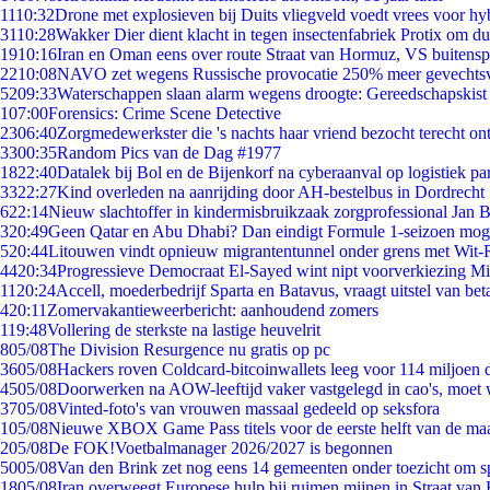
11
10:32
Drone met explosieven bij Duits vliegveld voedt vrees voor hy
31
10:28
Wakker Dier dient klacht in tegen insectenfabriek Protix om 
19
10:16
Iran en Oman eens over route Straat van Hormuz, VS buitensp
22
10:08
NAVO zet wegens Russische provocatie 250% meer gevechtsvl
52
09:33
Waterschappen slaan alarm wegens droogte: Gereedschapskist
1
07:00
Forensics: Crime Scene Detective
23
06:40
Zorgmedewerkster die 's nachts haar vriend bezocht terecht on
33
00:35
Random Pics van de Dag #1977
18
22:40
Datalek bij Bol en de Bijenkorf na cyberaanval op logistiek pa
33
22:27
Kind overleden na aanrijding door AH-bestelbus in Dordrecht
6
22:14
Nieuw slachtoffer in kindermisbruikzaak zorgprofessional Jan B
3
20:49
Geen Qatar en Abu Dhabi? Dan eindigt Formule 1-seizoen moge
5
20:44
Litouwen vindt opnieuw migrantentunnel onder grens met Wit-
44
20:34
Progressieve Democraat El-Sayed wint nipt voorverkiezing M
11
20:24
Accell, moederbedrijf Sparta en Batavus, vraagt uitstel van bet
4
20:11
Zomervakantieweerbericht: aanhoudend zomers
1
19:48
Vollering de sterkste na lastige heuvelrit
8
05/08
The Division Resurgence nu gratis op pc
36
05/08
Hackers roven Coldcard-bitcoinwallets leeg voor 114 miljoen d
45
05/08
Doorwerken na AOW-leeftijd vaker vastgelegd in cao's, moet
37
05/08
Vinted-foto's van vrouwen massaal gedeeld op seksfora
1
05/08
Nieuwe XBOX Game Pass titels voor de eerste helft van de ma
2
05/08
De FOK!Voetbalmanager 2026/2027 is begonnen
50
05/08
Van den Brink zet nog eens 14 gemeenten onder toezicht om s
18
05/08
Iran overweegt Europese hulp bij ruimen mijnen in Straat va