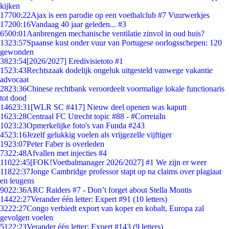
kijken
177
00:22
Ajax is een parodie op een voetbalclub #7 Vuurwerkjes
172
00:16
Vandaag 40 jaar geleden... #3
65
00:01
Aanbrengen mechanische ventilatie zinvol in oud huis?
13
23:57
Spaanse kust onder vuur van Portugese oorlogsschepen: 120
gewonden
38
23:54
[2026/2027] Eredivisietoto #1
15
23:43
Rechtszaak dodelijk ongeluk uitgesteld vanwege vakantie
advocaat
28
23:36
Chinese rechtbank veroordeelt voormalige lokale functionaris
tot dood
146
23:31
[WLR SC #417] Nieuw deel openen was kaputt
16
23:28
Centraal FC Utrecht topic #88 - #CorreiaIn
10
23:23
Opmerkelijke foto's van Funda #243
45
23:16
Jezelf gelukkig voelen als vrijgezelle vijftiger
19
23:07
Peter Faber is overleden
73
22:48
Afvallen met injecties #4
110
22:45
[FOK!Voetbalmanager 2026/2027] #1 We zijn er weer
118
22:37
Jonge Cambridge professor stapt op na claims over plagiaat
en leugens
90
22:36
ARC Raiders #7 - Don’t forget about Stella Montis
144
22:27
Verander één letter: Expert #91 (10 letters)
32
22:27
Congo verbiedt export van koper en kobalt, Europa zal
gevolgen voelen
51
22:23
Verander één letter: Expert #143 (9 letters)