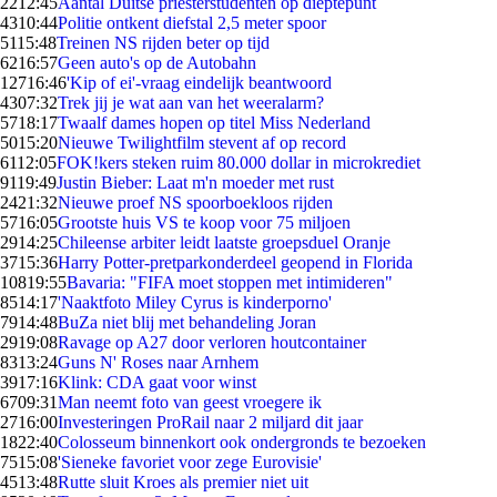
22
12:45
Aantal Duitse priesterstudenten op dieptepunt
43
10:44
Politie ontkent diefstal 2,5 meter spoor
51
15:48
Treinen NS rijden beter op tijd
62
16:57
Geen auto's op de Autobahn
127
16:46
'Kip of ei'-vraag eindelijk beantwoord
43
07:32
Trek jij je wat aan van het weeralarm?
57
18:17
Twaalf dames hopen op titel Miss Nederland
50
15:20
Nieuwe Twilightfilm stevent af op record
61
12:05
FOK!kers steken ruim 80.000 dollar in microkrediet
91
19:49
Justin Bieber: Laat m'n moeder met rust
24
21:32
Nieuwe proef NS spoorboekloos rijden
57
16:05
Grootste huis VS te koop voor 75 miljoen
29
14:25
Chileense arbiter leidt laatste groepsduel Oranje
37
15:36
Harry Potter-pretparkonderdeel geopend in Florida
108
19:55
Bavaria: "FIFA moet stoppen met intimideren"
85
14:17
'Naaktfoto Miley Cyrus is kinderporno'
79
14:48
BuZa niet blij met behandeling Joran
29
19:08
Ravage op A27 door verloren houtcontainer
83
13:24
Guns N' Roses naar Arnhem
39
17:16
Klink: CDA gaat voor winst
67
09:31
Man neemt foto van geest vroegere ik
27
16:00
Investeringen ProRail naar 2 miljard dit jaar
18
22:40
Colosseum binnenkort ook ondergronds te bezoeken
75
15:08
'Sieneke favoriet voor zege Eurovisie'
45
13:48
Rutte sluit Kroes als premier niet uit