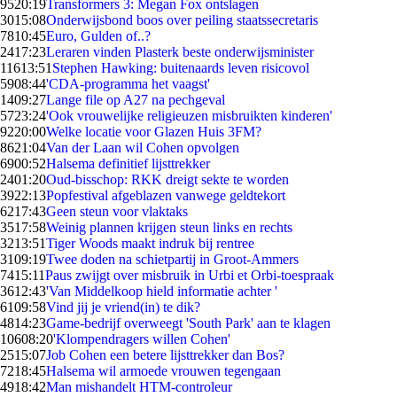
95
20:19
Transformers 3: Megan Fox ontslagen
30
15:08
Onderwijsbond boos over peiling staatssecretaris
78
10:45
Euro, Gulden of..?
24
17:23
Leraren vinden Plasterk beste onderwijsminister
116
13:51
Stephen Hawking: buitenaards leven risicovol
59
08:44
'CDA-programma het vaagst'
14
09:27
Lange file op A27 na pechgeval
57
23:24
'Ook vrouwelijke religieuzen misbruikten kinderen'
92
20:00
Welke locatie voor Glazen Huis 3FM?
86
21:04
Van der Laan wil Cohen opvolgen
69
00:52
Halsema definitief lijsttrekker
24
01:20
Oud-bisschop: RKK dreigt sekte te worden
39
22:13
Popfestival afgeblazen vanwege geldtekort
62
17:43
Geen steun voor vlaktaks
35
17:58
Weinig plannen krijgen steun links en rechts
32
13:51
Tiger Woods maakt indruk bij rentree
31
09:19
Twee doden na schietpartij in Groot-Ammers
74
15:11
Paus zwijgt over misbruik in Urbi et Orbi-toespraak
36
12:43
'Van Middelkoop hield informatie achter '
61
09:58
Vind jij je vriend(in) te dik?
48
14:23
Game-bedrijf overweegt 'South Park' aan te klagen
106
08:20
'Klompendragers willen Cohen'
25
15:07
Job Cohen een betere lijsttrekker dan Bos?
72
18:45
Halsema wil armoede vrouwen tegengaan
49
18:42
Man mishandelt HTM-controleur