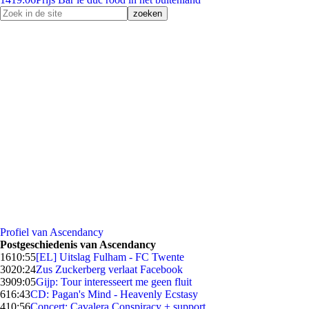
Profiel van Ascendancy
Postgeschiedenis van Ascendancy
16
10:55
[EL] Uitslag Fulham - FC Twente
30
20:24
Zus Zuckerberg verlaat Facebook
39
09:05
Gijp: Tour interesseert me geen fluit
6
16:43
CD: Pagan's Mind - Heavenly Ecstasy
4
10:56
Concert: Cavalera Conspiracy + support