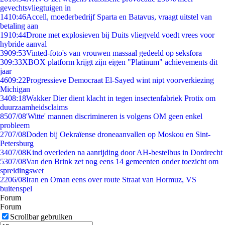
gevechtsvliegtuigen in
14
10:46
Accell, moederbedrijf Sparta en Batavus, vraagt uitstel van
betaling aan
19
10:44
Drone met explosieven bij Duits vliegveld voedt vrees voor
hybride aanval
39
09:53
Vinted-foto's van vrouwen massaal gedeeld op seksfora
3
09:33
XBOX platform krijgt zijn eigen "Platinum" achievements dit
jaar
46
09:22
Progressieve Democraat El-Sayed wint nipt voorverkiezing
Michigan
34
08:18
Wakker Dier dient klacht in tegen insectenfabriek Protix om
duurzaamheidsclaims
85
07/08
'Witte' mannen discrimineren is volgens OM geen enkel
probleem
27
07/08
Doden bij Oekraïense droneaanvallen op Moskou en Sint-
Petersburg
34
07/08
Kind overleden na aanrijding door AH-bestelbus in Dordrecht
53
07/08
Van den Brink zet nog eens 14 gemeenten onder toezicht om
spreidingswet
22
06/08
Iran en Oman eens over route Straat van Hormuz, VS
buitenspel
Forum
Forum
Scrollbar gebruiken