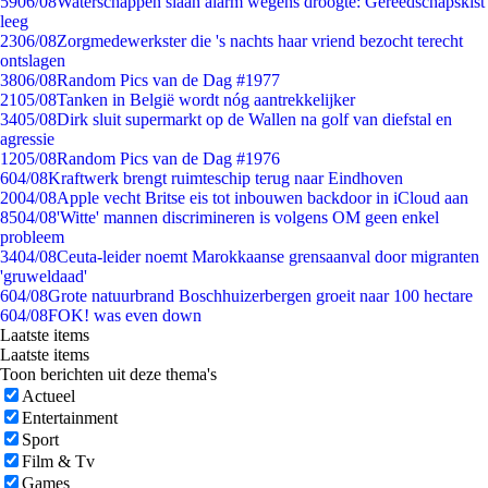
59
06/08
Waterschappen slaan alarm wegens droogte: Gereedschapskist
leeg
23
06/08
Zorgmedewerkster die 's nachts haar vriend bezocht terecht
ontslagen
38
06/08
Random Pics van de Dag #1977
21
05/08
Tanken in België wordt nóg aantrekkelijker
34
05/08
Dirk sluit supermarkt op de Wallen na golf van diefstal en
agressie
12
05/08
Random Pics van de Dag #1976
6
04/08
Kraftwerk brengt ruimteschip terug naar Eindhoven
20
04/08
Apple vecht Britse eis tot inbouwen backdoor in iCloud aan
85
04/08
'Witte' mannen discrimineren is volgens OM geen enkel
probleem
34
04/08
Ceuta-leider noemt Marokkaanse grensaanval door migranten
'gruweldaad'
6
04/08
Grote natuurbrand Boschhuizerbergen groeit naar 100 hectare
6
04/08
FOK! was even down
Laatste items
Laatste items
Toon berichten uit deze thema's
Actueel
Entertainment
Sport
Film & Tv
Games