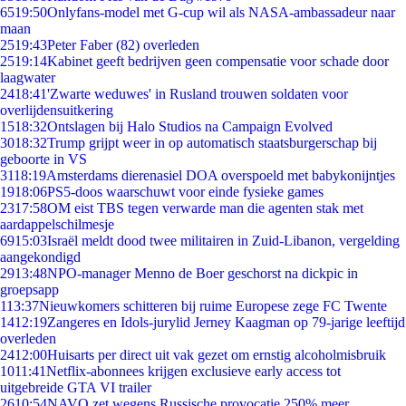
65
19:50
Onlyfans-model met G-cup wil als NASA-ambassadeur naar
maan
25
19:43
Peter Faber (82) overleden
25
19:14
Kabinet geeft bedrijven geen compensatie voor schade door
laagwater
24
18:41
'Zwarte weduwes' in Rusland trouwen soldaten voor
overlijdensuitkering
15
18:32
Ontslagen bij Halo Studios na Campaign Evolved
30
18:32
Trump grijpt weer in op automatisch staatsburgerschap bij
geboorte in VS
31
18:19
Amsterdams dierenasiel DOA overspoeld met babykonijntjes
19
18:06
PS5-doos waarschuwt voor einde fysieke games
23
17:58
OM eist TBS tegen verwarde man die agenten stak met
aardappelschilmesje
69
15:03
Israël meldt dood twee militairen in Zuid-Libanon, vergelding
aangekondigd
29
13:48
NPO-manager Menno de Boer geschorst na dickpic in
groepsapp
1
13:37
Nieuwkomers schitteren bij ruime Europese zege FC Twente
14
12:19
Zangeres en Idols-jurylid Jerney Kaagman op 79-jarige leeftijd
overleden
24
12:00
Huisarts per direct uit vak gezet om ernstig alcoholmisbruik
10
11:41
Netflix-abonnees krijgen exclusieve early access tot
uitgebreide GTA VI trailer
26
10:54
NAVO zet wegens Russische provocatie 250% meer