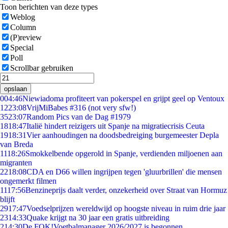
Toon berichten van deze types
Weblog
Column
(P)review
Special
Poll
Scrollbar gebruiken
opslaan
0
04:46
Niewiadoma profiteert van pokerspel en grijpt geel op Ventoux
12
23:08
VrijMiBabes #316 (not very sfw!)
35
23:07
Random Pics van de Dag #1979
18
18:47
Italië hindert reizigers uit Spanje na migratiecrisis Ceuta
19
18:31
Vier aanhoudingen na doodsbedreiging burgemeester Depla
van Breda
11
18:26
Smokkelbende opgerold in Spanje, verdienden miljoenen aan
migranten
22
18:08
CDA en D66 willen ingrijpen tegen 'gluurbrillen' die mensen
ongemerkt filmen
11
17:56
Benzineprijs daalt verder, onzekerheid over Straat van Hormuz
blijft
29
17:47
Voedselprijzen wereldwijd op hoogste niveau in ruim drie jaar
23
14:33
Quake krijgt na 30 jaar een gratis uitbreiding
2
14:30
De FOK!Voetbalmanager 2026/2027 is begonnen