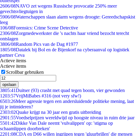
buitenspel
26
06/08
NAVO zet wegens Russische provocatie 250% meer
gevechtsvliegtuigen in
59
06/08
Waterschappen slaan alarm wegens droogte: Gereedschapskist
leeg
1
06/08
Forensics: Crime Scene Detective
23
06/08
Zorgmedewerkster die 's nachts haar vriend bezocht terecht
ontslagen
38
06/08
Random Pics van de Dag #1977
18
05/08
Datalek bij Bol en de Bijenkorf na cyberaanval op logistiek
partner Ceva
Actieve items
Actieve items
Scrollbar gebruiken
opslaan
38
05:41
Duitser (93) crasht met quad tegen boom, vier gewonden
12
03:57
VrijMiBabes #316 (not very sfw!)
65
03:26
Meer agressie tegen een andersluidende politieke mening, laat
jij je intimideren?
23
03:02
Quake krijgt na 30 jaar een gratis uitbreiding
29
01:55
Voedselprijzen wereldwijd op hoogste niveau in ruim drie jaar
55
01:42
Dikke Van Dale neemt 'vulvalippen' op: 'stigma op
schaamlippen doorbreken'
22
01:08
CDA en D66 willen ingrijpen tegen 'gluurbrillen' die mensen