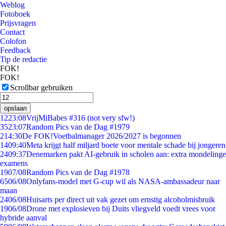
Weblog
Fotoboek
Prijsvragen
Contact
Colofon
Feedback
Tip de redactie
FOK!
FOK!
Scrollbar gebruiken
opslaan
12
23:08
VrijMiBabes #316 (not very sfw!)
35
23:07
Random Pics van de Dag #1979
2
14:30
De FOK!Voetbalmanager 2026/2027 is begonnen
14
09:40
Meta krijgt half miljard boete voor mentale schade bij jongeren
24
09:37
Denemarken pakt AI-gebruik in scholen aan: extra mondelinge
examens
19
07/08
Random Pics van de Dag #1978
65
06/08
Onlyfans-model met G-cup wil als NASA-ambassadeur naar
maan
24
06/08
Huisarts per direct uit vak gezet om ernstig alcoholmisbruik
19
06/08
Drone met explosieven bij Duits vliegveld voedt vrees voor
hybride aanval