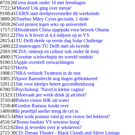
87
19:26
Geen drank onder 16 met feestdagen
77
22:34
'Moord Urk ging over meisje'
91
08:41
CERN start deeltjesversneller dit weekeinde
38
09:26
Tourbus Miley Cyrus gecrasht, 1 dode
50
18:26
Geil protest tegen seks op universiteit
17
17:15
Dissidenten China opgepakt voor bezoek Obama
50
11:22
This is It levert al 4,4 miljoen op in VS
28
15:41
TU Delft derde op eerste dag Solar Challenge
24
00:22
Zonnewagen TU Delft start als tweede
25
03:19
CDA: omroep en cultuur ook onder de loep
49
00:17
Grootste wielwebspin ter wereld ontdekt
91
00:13
Apple overtreft verwachtingen
47
02:57
Herfst
19
08:17
NBA verbiedt Twitteren in de rust
10
05:35
Spoor Barendrecht nog dagen geblokkeerd
32
01:21
Site voor ideetjes betere gezondheidszorg
67
00:55
Psycholoog: 'Navel is kleine vagina'
113
23:11
Hoevaak per week drink jij alcohol?
37
10:48
Pubers vissen 60K uit water
72
18:40
Gordon Ramsay kookt over
14
09:08
In proeftijd sneller terug de cel in
66
15:34
Met welk postuur vind jij een vrouw het lekkerst?
45
16:54
'Bonus bankier VS sowieso hoog'
53
12:02
Ben jij tevreden over je seksleven?
27
15:30
CD: Dream Theater - Black Clouds and Silver Linings