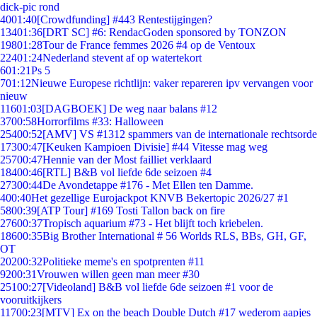
dick-pic rond
40
01:40
[Crowdfunding] #443 Rentestijgingen?
134
01:36
[DRT SC] #6: RendacGoden sponsored by TONZON
198
01:28
Tour de France femmes 2026 #4 op de Ventoux
224
01:24
Nederland stevent af op watertekort
6
01:21
Ps 5
7
01:12
Nieuwe Europese richtlijn: vaker repareren ipv vervangen voor
nieuw
116
01:03
[DAGBOEK] De weg naar balans #12
37
00:58
Horrorfilms #33: Halloween
254
00:52
[AMV] VS #1312 spammers van de internationale rechtsorde
173
00:47
[Keuken Kampioen Divisie] #44 Vitesse mag weg
257
00:47
Hennie van der Most failliet verklaard
184
00:46
[RTL] B&B vol liefde 6de seizoen #4
273
00:44
De Avondetappe #176 - Met Ellen ten Damme.
4
00:40
Het gezellige Eurojackpot KNVB Bekertopic 2026/27 #1
58
00:39
[ATP Tour] #169 Tosti Tallon back on fire
276
00:37
Tropisch aquarium #73 - Het blijft toch kriebelen.
186
00:35
Big Brother International # 56 Worlds RLS, BBs, GH, GF,
OT
202
00:32
Politieke meme's en spotprenten #11
92
00:31
Vrouwen willen geen man meer #30
251
00:27
[Videoland] B&B vol liefde 6de seizoen #1 voor de
vooruitkijkers
117
00:23
[MTV] Ex on the beach Double Dutch #17 wederom aapjes