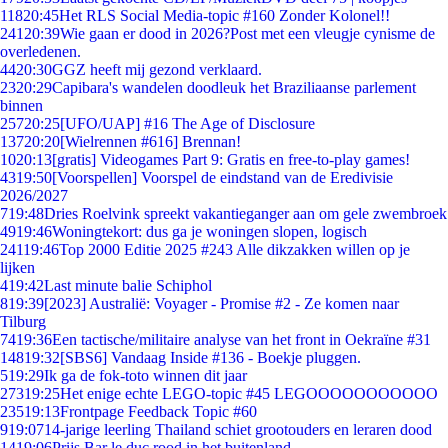
118
20:45
Het RLS Social Media-topic #160 Zonder Kolonel!!
241
20:39
Wie gaan er dood in 2026?Post met een vleugje cynisme de
overledenen.
44
20:30
GGZ heeft mij gezond verklaard.
23
20:29
Capibara's wandelen doodleuk het Braziliaanse parlement
binnen
257
20:25
[UFO/UAP] #16 The Age of Disclosure
137
20:20
[Wielrennen #616] Brennan!
10
20:13
[gratis] Videogames Part 9: Gratis en free-to-play games!
43
19:50
[Voorspellen] Voorspel de eindstand van de Eredivisie
2026/2027
7
19:48
Dries Roelvink spreekt vakantieganger aan om gele zwembroek
49
19:46
Woningtekort: dus ga je woningen slopen, logisch
241
19:46
Top 2000 Editie 2025 #243 Alle dikzakken willen op je
lijken
4
19:42
Last minute balie Schiphol
8
19:39
[2023] Australië: Voyager - Promise #2 - Ze komen naar
Tilburg
74
19:36
Een tactische/militaire analyse van het front in Oekraïne #31
148
19:32
[SBS6] Vandaag Inside #136 - Boekje pluggen.
5
19:29
Ik ga de fok-toto winnen dit jaar
273
19:25
Het enige echte LEGO-topic #45 LEGOOOOOOOOOOO
235
19:13
Frontpage Feedback Topic #60
9
19:07
14-jarige leerling Thailand schiet grootouders en leraren dood
14
19:06
Prijs Bar le duc rood in het buitenland