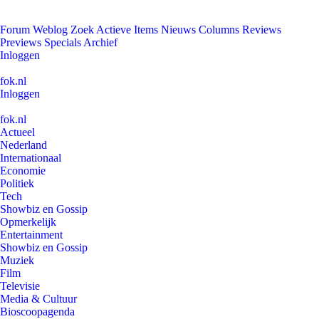
Forum
Weblog
Zoek
Actieve Items
Nieuws
Columns
Reviews
Previews
Specials
Archief
Inloggen
fok.nl
Inloggen
fok.nl
Actueel
Nederland
Internationaal
Economie
Politiek
Tech
Showbiz en Gossip
Opmerkelijk
Entertainment
Showbiz en Gossip
Muziek
Film
Televisie
Media & Cultuur
Bioscoopagenda