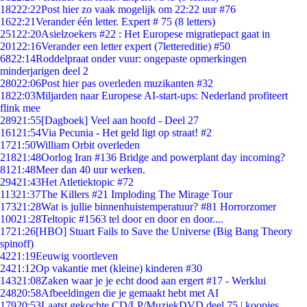
182
22:22
Post hier zo vaak mogelijk om 22:22 uur #76
16
22:21
Verander één letter. Expert # 75 (8 letters)
251
22:20
Asielzoekers #22 : Het Europese migratiepact gaat in
201
22:16
Verander een letter expert (7lettereditie) #50
68
22:14
Roddelpraat onder vuur: ongepaste opmerkingen
minderjarigen deel 2
280
22:06
Post hier pas overleden muzikanten #32
18
22:03
Miljarden naar Europese AI-start-ups: Nederland profiteert
flink mee
289
21:55
[Dagboek] Veel aan hoofd - Deel 27
161
21:54
Via Pecunia - Het geld ligt op straat! #2
17
21:50
William Orbit overleden
218
21:48
Oorlog Iran #136 Bridge and powerplant day incoming?
81
21:48
Meer dan 40 uur werken.
294
21:43
Het Atletiektopic #72
113
21:37
The Killers #21 Imploding The Mirage Tour
173
21:28
Wat is jullie binnenhuistemperatuur? #81 Horrorzomer
100
21:28
Teltopic #1563 tel door en door en door....
17
21:26
[HBO] Stuart Fails to Save the Universe (Big Bang Theory
spinoff)
42
21:19
Eeuwig voortleven
24
21:12
Op vakantie met (kleine) kinderen #30
143
21:08
Zaken waar je je echt dood aan ergert #17 - Werklui
248
20:58
Afbeeldingen die je gemaakt hebt met AI
179
20:53
Laatst gekochte CD/LP/MuziekDVD deel 75 | koopjes