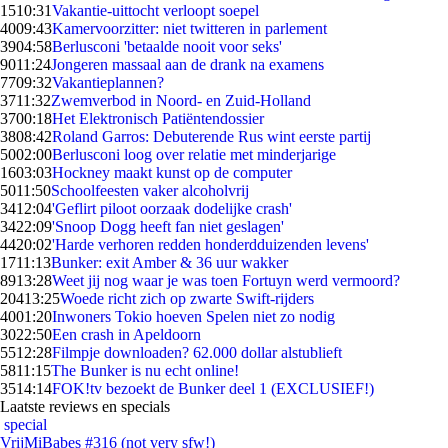
15
10:31
Vakantie-uittocht verloopt soepel
40
09:43
Kamervoorzitter: niet twitteren in parlement
39
04:58
Berlusconi 'betaalde nooit voor seks'
90
11:24
Jongeren massaal aan de drank na examens
77
09:32
Vakantieplannen?
37
11:32
Zwemverbod in Noord- en Zuid-Holland
37
00:18
Het Elektronisch Patiëntendossier
38
08:42
Roland Garros: Debuterende Rus wint eerste partij
50
02:00
Berlusconi loog over relatie met minderjarige
16
03:03
Hockney maakt kunst op de computer
50
11:50
Schoolfeesten vaker alcoholvrij
34
12:04
'Geflirt piloot oorzaak dodelijke crash'
34
22:09
'Snoop Dogg heeft fan niet geslagen'
44
20:02
'Harde verhoren redden honderdduizenden levens'
17
11:13
Bunker: exit Amber & 36 uur wakker
89
13:28
Weet jij nog waar je was toen Fortuyn werd vermoord?
204
13:25
Woede richt zich op zwarte Swift-rijders
40
01:20
Inwoners Tokio hoeven Spelen niet zo nodig
30
22:50
Een crash in Apeldoorn
55
12:28
Filmpje downloaden? 62.000 dollar alstublieft
58
11:15
The Bunker is nu echt online!
35
14:14
FOK!tv bezoekt de Bunker deel 1 (EXCLUSIEF!)
Laatste reviews en specials
special
VrijMiBabes #316 (not very sfw!)