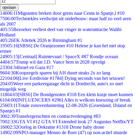
opslaan
146
06:11
Migranten breken door grens naar Ceuta in Spanje,l #10
75
06:00
Techniekles verdwijnt uit onderbouw: maar half zo veel uren
als 2007
4
05:55
Bezoeker verliest deel van vinger in waterattractie Walibi
Holland
4
05:26
EK Atletiek 2026 te Birmingham #1
195
05:16
[SBS6] De Oranjezomer #10 Helene je kan het niet stop
ermee
249
05:15
[Centraal] Ruimtevaart / SpaceX #87 Rondje oceaan
44
04:57
Trump wil dat J.D. Vance hem in 2028 opvolgt
233
04:34
Israel en Gaza #17
96
04:30
Koopzegels sparen bij AH duurt straks 2x zo lang
221
04:06
[Live Eredivisie #1784] Dying seconds van het seizoen!
2
04:05
Weer een parkeergarage dicht in Dordrecht, auto's zo snel
mogelijk weg
118
04:03
[SBS6] De Bondgenoten #318 Een klein kusje moet kunnen
61
04:00
[INFLUENCERS #296] Alles is welkom kneuzing of breuk
256
03:11
Totale zonsverduistering 12-08-2026 (Groenland, IJsland en
Spanje) #1
30
02:39
Transfergeruchten en contractverlenging #83
70
02:33
GTA VI #12 GTA VI Extended look 27 Augustus Netflix/YT
160
02:32
Oorlog in Oekraïne #1318 Drone baby drone
149
02:09
NPO-manager Menno de Boer (47) op non-actief stuurde