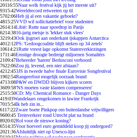
201
16:55
Naar welk festival kijk jij het meeste uit?
93
15:42
Wereldrecord retweeten op til
57
02:06
Heb jij al een vakantie geboekt?
48
15:25
VVD wil sollicitatiebrief voor studenten
26
14:14
Libië: Rutte naar spoedtop in Parijs
62
14:38
16-jarig meisje is 'lekker stuk vlees'
32
19:43
Ook ijsgroei aan onderkant ijskappen Antarctica
40
12:12
PS: 'Gedoogcoalitie blijft steken op 34 zetels'
106
14:21
Rutte vreest lage opkomst Statenverkiezingen
17
11:46
Ernstige droogte bedreigt miljoenen Somaliërs
21
09:47
Beheerder 'harem' Berlusconi verhoord
76
22:06
Zou jij, levend, een nier afstaan?
42
12:45
3JS in tweede halve finale Eurovisie Songfestival
19
02:54
Rangeerfout mogelijk oorzaak brand
47
13:08
P&W en DWDD blijven kijkers scoren
36
09:58
'NS moeten vaste klanten compenseren'
25
15:50
CD: My Chemical Romance - Danger Days
4
19:03
Wandelaars omgekomen in lawine Frankrijk
70
15:54
Ik heb zin in...
61
17:22
Zware boete Pinkpop om buitenlandse vrijwilligers
96
00:45
Treinverkeer rond Utrecht plat na brand
89
20:02
Rol voor de nieuwe koning?
65
14:35
Voor hoeveel euro gemiddeld koop jij ondergoed?
20
21:36
Afsluitdijk niet op Unesco-lijst