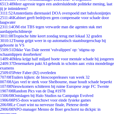
65
13:48
Meer agressie tegen een andersluidende politieke mening, laat
jij je intimideren?
31
11:52
Amsterdams dierenasiel DOA overspoeld met babykonijntjes
25
11:46
Kabinet geeft bedrijven geen compensatie voor schade door
laagwater
23
11:14
OM eist TBS tegen verwarde man die agenten stak met
aardappelschilmesje
30
11:08
Tropische hitte keert zondag terug met lokaal 32 graden
30
10:12
Trump grijpt weer in op automatisch staatsburgerschap bij
geboorte in VS
55
09:51
Dikke Van Dale neemt 'vulvalippen' op: 'stigma op
schaamlippen doorbreken'
14
09:40
Meta krijgt half miljard boete voor mentale schade bij jongeren
24
09:37
Denemarken pakt AI-gebruik in scholen aan: extra mondelinge
examens
25
09:05
Peter Faber (82) overleden
7
07/08
Trailers kijken: de bioscoopreleases van week 32
0
07/08
Ajax veel te sterk voor Shelbourne, maar houdt schade beperkt
1
07/08
Nieuwkomers schitteren bij ruime Europese zege FC Twente
19
07/08
Random Pics van de Dag #1978
15
06/08
Ontslagen bij Halo Studios na Campaign Evolved
19
06/08
PS5-doos waarschuwt voor einde fysieke games
2
06/08
Le Court wint na nerveuze finale, Pieterse derde
29
06/08
NPO-manager Menno de Boer geschorst na dickpic in
groepsapp