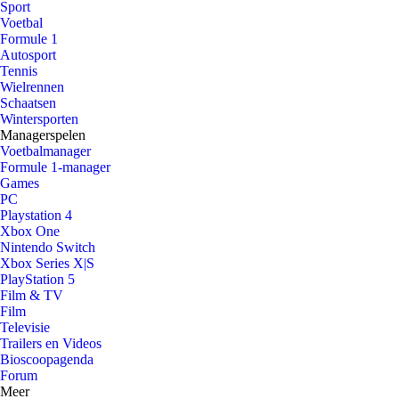
Sport
Voetbal
Formule 1
Autosport
Tennis
Wielrennen
Schaatsen
Wintersporten
Managerspelen
Voetbalmanager
Formule 1-manager
Games
PC
Playstation 4
Xbox One
Nintendo Switch
Xbox Series X|S
PlayStation 5
Film & TV
Film
Televisie
Trailers en Videos
Bioscoopagenda
Forum
Meer