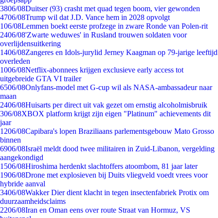
38
06/08
Duitser (93) crasht met quad tegen boom, vier gewonden
47
06/08
Trump wil dat J.D. Vance hem in 2028 opvolgt
1
06/08
Lemmen boekt eerste profzege in zware Ronde van Polen-rit
24
06/08
'Zwarte weduwes' in Rusland trouwen soldaten voor
overlijdensuitkering
14
06/08
Zangeres en Idols-jurylid Jerney Kaagman op 79-jarige leeftijd
overleden
10
06/08
Netflix-abonnees krijgen exclusieve early access tot
uitgebreide GTA VI trailer
65
06/08
Onlyfans-model met G-cup wil als NASA-ambassadeur naar
maan
24
06/08
Huisarts per direct uit vak gezet om ernstig alcoholmisbruik
3
06/08
XBOX platform krijgt zijn eigen "Platinum" achievements dit
jaar
12
06/08
Capibara's lopen Braziliaans parlementsgebouw Mato Grosso
binnen
69
06/08
Israël meldt dood twee militairen in Zuid-Libanon, vergelding
aangekondigd
15
06/08
Hiroshima herdenkt slachtoffers atoombom, 81 jaar later
19
06/08
Drone met explosieven bij Duits vliegveld voedt vrees voor
hybride aanval
34
06/08
Wakker Dier dient klacht in tegen insectenfabriek Protix om
duurzaamheidsclaims
22
06/08
Iran en Oman eens over route Straat van Hormuz, VS