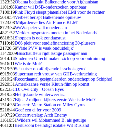
13
23:32
Obama bedankt Balkenende voor Afghanistan
11
01:08
Kamer wil DSB-onderzoeken openbaar
71
00:19
Pink Floyd sleept platenlabel EMI voor de rechter
50
19:54
Verbeet berispt Balkenende opnieuw
17
23:08
'Miljardenverlies Air France-KLM'
87
23:34
WoW-speler valt moeder aan
48
21:52
'Verkiezingsposters moeten in het Nederlands'
68
16:31
Shoppen is ook zondagsrust
71
10:49
D66 pleit voor studiefinanciering 30-plussers
217
20:59
'Visie PVV is vaak onduidelijk'
114
20:09
Buschauffeur rijdt lastige passagier aan
50
14:14
Studenten Utrecht maken zich op voor ontruiming
56
16:11
Wie is de Mol?
23
19:59
Schaatser op afdrijvende ijsschots gered
69
15:03
Superman redt vrouw van GHB-verkrachting
19
19:24
Recordaantal gesignaleerden onderschept op Schiphol
39
20:31
Amerikaanse versie Kluun-film op komst
0
22:33
CD: Owl City - Ocean Eyes
29
19:28
Het ijskoude winterweer is...
43
19:27
Bijna 2 miljoen kijkers eerste Wie is de Mol?
15
14:35
Concert: Metro Station en Miley Cyrus
52
16:44
Geef een cijfer voor 2009
14
07:29
Concertverslag: Arch Enemy
116
16:51
Wilders wil Mohammed B. als getuige
46
11:01
Berlusconi beëindigt isolatie Wit-Rusland