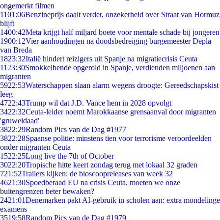
ongemerkt filmen
11
01:06
Benzineprijs daalt verder, onzekerheid over Straat van Hormuz
blijft
14
00:42
Meta krijgt half miljard boete voor mentale schade bij jongeren
19
00:12
Vier aanhoudingen na doodsbedreiging burgemeester Depla
van Breda
18
23:32
Italië hindert reizigers uit Spanje na migratiecrisis Ceuta
11
23:30
Smokkelbende opgerold in Spanje, verdienden miljoenen aan
migranten
59
22:53
Waterschappen slaan alarm wegens droogte: Gereedschapskist
leeg
47
22:43
Trump wil dat J.D. Vance hem in 2028 opvolgt
34
22:32
Ceuta-leider noemt Marokkaanse grensaanval door migranten
'gruweldaad'
38
22:29
Random Pics van de Dag #1977
38
22:28
Spaanse politie: minstens tien voor terrorisme veroordeelden
onder migranten Ceuta
15
22:25
Long live the 7th of October
30
22:20
Tropische hitte keert zondag terug met lokaal 32 graden
7
21:52
Trailers kijken: de bioscoopreleases van week 32
46
21:30
Spoedberaad EU na crisis Ceuta, moeten we onze
buitengrenzen beter bewaken?
24
21:01
Denemarken pakt AI-gebruik in scholen aan: extra mondelinge
examens
35
19:58
Random Pics van de Dag #1979