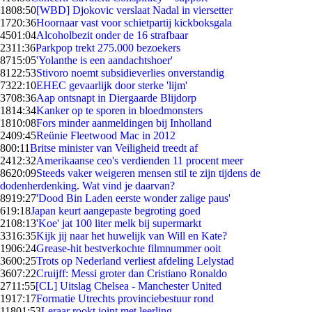
18
08:50
[WBD] Djokovic verslaat Nadal in viersetter
17
20:36
Hoornaar vast voor schietpartij kickboksgala
45
01:04
Alcoholbezit onder de 16 strafbaar
23
11:36
Parkpop trekt 275.000 bezoekers
87
15:05
'Yolanthe is een aandachtshoer'
81
22:53
Stivoro noemt subsidieverlies onverstandig
73
22:10
EHEC gevaarlijk door sterke 'lijm'
37
08:36
Aap ontsnapt in Diergaarde Blijdorp
18
14:34
Kanker op te sporen in bloedmonsters
18
10:08
Fors minder aanmeldingen bij Inholland
24
09:45
Reünie Fleetwood Mac in 2012
8
00:11
Britse minister van Veiligheid treedt af
24
12:32
Amerikaanse ceo's verdienden 11 procent meer
86
20:09
Steeds vaker weigeren mensen stil te zijn tijdens de
dodenherdenking. Wat vind je daarvan?
89
19:27
'Dood Bin Laden eerste wonder zalige paus'
6
19:18
Japan keurt aangepaste begroting goed
21
08:13
'Koe' jat 100 liter melk bij supermarkt
33
16:35
Kijk jij naar het huwelijk van Will en Kate?
19
06:24
Grease-hit bestverkochte filmnummer ooit
36
00:25
Trots op Nederland verliest afdeling Lelystad
36
07:22
Cruijff: Messi groter dan Cristiano Ronaldo
27
11:55
[CL] Uitslag Chelsea - Manchester United
19
17:17
Formatie Utrechts provinciebestuur rond
118
01:53
Leraar rookt joint met leerling