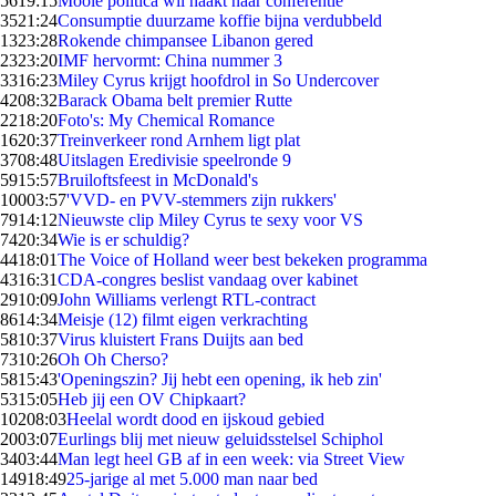
56
19:15
Mooie politica wil naakt naar conferentie
35
21:24
Consumptie duurzame koffie bijna verdubbeld
13
23:28
Rokende chimpansee Libanon gered
23
23:20
IMF hervormt: China nummer 3
33
16:23
Miley Cyrus krijgt hoofdrol in So Undercover
42
08:32
Barack Obama belt premier Rutte
22
18:20
Foto's: My Chemical Romance
16
20:37
Treinverkeer rond Arnhem ligt plat
37
08:48
Uitslagen Eredivisie speelronde 9
59
15:57
Bruiloftsfeest in McDonald's
100
03:57
'VVD- en PVV-stemmers zijn rukkers'
79
14:12
Nieuwste clip Miley Cyrus te sexy voor VS
74
20:34
Wie is er schuldig?
44
18:01
The Voice of Holland weer best bekeken programma
43
16:31
CDA-congres beslist vandaag over kabinet
29
10:09
John Williams verlengt RTL-contract
86
14:34
Meisje (12) filmt eigen verkrachting
58
10:37
Virus kluistert Frans Duijts aan bed
73
10:26
Oh Oh Cherso?
58
15:43
'Openingszin? Jij hebt een opening, ik heb zin'
53
15:05
Heb jij een OV Chipkaart?
102
08:03
Heelal wordt dood en ijskoud gebied
20
03:07
Eurlings blij met nieuw geluidsstelsel Schiphol
34
03:44
Man legt heel GB af in een week: via Street View
149
18:49
25-jarige al met 5.000 man naar bed