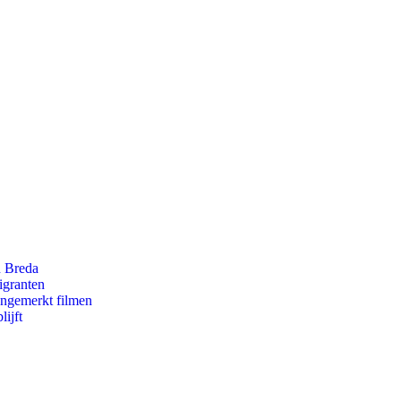
n Breda
igranten
ongemerkt filmen
ijft