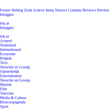
Forum
Weblog
Zoek
Actieve Items
Nieuws
Columns
Reviews
Previe
Inloggen
fok.nl
Inloggen
fok.nl
Actueel
Nederland
Internationaal
Economie
Politiek
Tech
Showbiz en Gossip
Opmerkelijk
Entertainment
Showbiz en Gossip
Muziek
Film
Televisie
Media & Cultuur
Bioscoopagenda
Sport