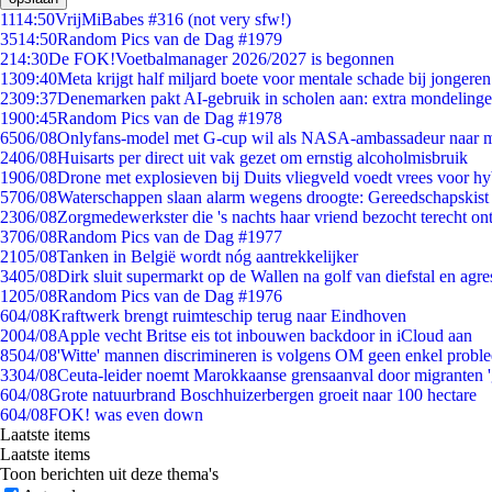
11
14:50
VrijMiBabes #316 (not very sfw!)
35
14:50
Random Pics van de Dag #1979
2
14:30
De FOK!Voetbalmanager 2026/2027 is begonnen
13
09:40
Meta krijgt half miljard boete voor mentale schade bij jongeren
23
09:37
Denemarken pakt AI-gebruik in scholen aan: extra mondeling
19
00:45
Random Pics van de Dag #1978
65
06/08
Onlyfans-model met G-cup wil als NASA-ambassadeur naar 
24
06/08
Huisarts per direct uit vak gezet om ernstig alcoholmisbruik
19
06/08
Drone met explosieven bij Duits vliegveld voedt vrees voor hy
57
06/08
Waterschappen slaan alarm wegens droogte: Gereedschapskist
23
06/08
Zorgmedewerkster die 's nachts haar vriend bezocht terecht on
37
06/08
Random Pics van de Dag #1977
21
05/08
Tanken in België wordt nóg aantrekkelijker
34
05/08
Dirk sluit supermarkt op de Wallen na golf van diefstal en agre
12
05/08
Random Pics van de Dag #1976
6
04/08
Kraftwerk brengt ruimteschip terug naar Eindhoven
20
04/08
Apple vecht Britse eis tot inbouwen backdoor in iCloud aan
85
04/08
'Witte' mannen discrimineren is volgens OM geen enkel probl
33
04/08
Ceuta-leider noemt Marokkaanse grensaanval door migranten 
6
04/08
Grote natuurbrand Boschhuizerbergen groeit naar 100 hectare
6
04/08
FOK! was even down
Laatste items
Laatste items
Toon berichten uit deze thema's