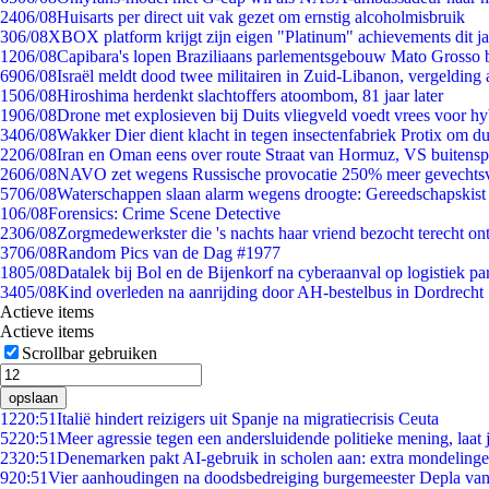
24
06/08
Huisarts per direct uit vak gezet om ernstig alcoholmisbruik
3
06/08
XBOX platform krijgt zijn eigen "Platinum" achievements dit ja
12
06/08
Capibara's lopen Braziliaans parlementsgebouw Mato Grosso 
69
06/08
Israël meldt dood twee militairen in Zuid-Libanon, vergeldin
15
06/08
Hiroshima herdenkt slachtoffers atoombom, 81 jaar later
19
06/08
Drone met explosieven bij Duits vliegveld voedt vrees voor hy
34
06/08
Wakker Dier dient klacht in tegen insectenfabriek Protix om 
22
06/08
Iran en Oman eens over route Straat van Hormuz, VS buitensp
26
06/08
NAVO zet wegens Russische provocatie 250% meer gevechtsvl
57
06/08
Waterschappen slaan alarm wegens droogte: Gereedschapskist
1
06/08
Forensics: Crime Scene Detective
23
06/08
Zorgmedewerkster die 's nachts haar vriend bezocht terecht on
37
06/08
Random Pics van de Dag #1977
18
05/08
Datalek bij Bol en de Bijenkorf na cyberaanval op logistiek pa
34
05/08
Kind overleden na aanrijding door AH-bestelbus in Dordrecht
Actieve items
Actieve items
Scrollbar gebruiken
opslaan
12
20:51
Italië hindert reizigers uit Spanje na migratiecrisis Ceuta
52
20:51
Meer agressie tegen een andersluidende politieke mening, laat j
23
20:51
Denemarken pakt AI-gebruik in scholen aan: extra mondeling
9
20:51
Vier aanhoudingen na doodsbedreiging burgemeester Depla va