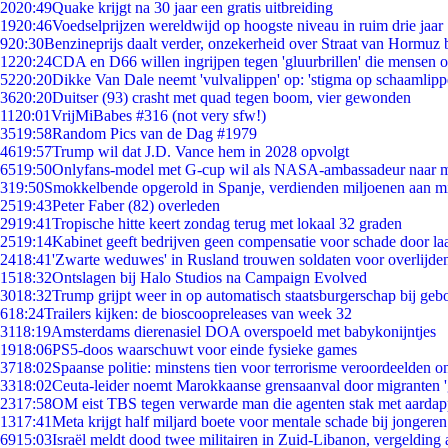
20
20:49
Quake krijgt na 30 jaar een gratis uitbreiding
19
20:46
Voedselprijzen wereldwijd op hoogste niveau in ruim drie jaar
9
20:30
Benzineprijs daalt verder, onzekerheid over Straat van Hormuz bl
12
20:24
CDA en D66 willen ingrijpen tegen 'gluurbrillen' die mensen 
52
20:20
Dikke Van Dale neemt 'vulvalippen' op: 'stigma op schaamlip
36
20:20
Duitser (93) crasht met quad tegen boom, vier gewonden
11
20:01
VrijMiBabes #316 (not very sfw!)
35
19:58
Random Pics van de Dag #1979
46
19:57
Trump wil dat J.D. Vance hem in 2028 opvolgt
65
19:50
Onlyfans-model met G-cup wil als NASA-ambassadeur naar 
3
19:50
Smokkelbende opgerold in Spanje, verdienden miljoenen aan m
25
19:43
Peter Faber (82) overleden
29
19:41
Tropische hitte keert zondag terug met lokaal 32 graden
25
19:14
Kabinet geeft bedrijven geen compensatie voor schade door la
24
18:41
'Zwarte weduwes' in Rusland trouwen soldaten voor overlijden
15
18:32
Ontslagen bij Halo Studios na Campaign Evolved
30
18:32
Trump grijpt weer in op automatisch staatsburgerschap bij geb
6
18:24
Trailers kijken: de bioscoopreleases van week 32
31
18:19
Amsterdams dierenasiel DOA overspoeld met babykonijntjes
19
18:06
PS5-doos waarschuwt voor einde fysieke games
37
18:02
Spaanse politie: minstens tien voor terrorisme veroordeelden 
33
18:02
Ceuta-leider noemt Marokkaanse grensaanval door migranten 
23
17:58
OM eist TBS tegen verwarde man die agenten stak met aardap
13
17:41
Meta krijgt half miljard boete voor mentale schade bij jongeren
69
15:03
Israël meldt dood twee militairen in Zuid-Libanon, vergeldin