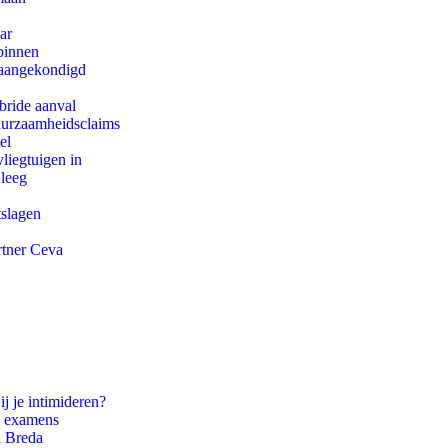
ar
binnen
g aangekondigd
bride aanval
duurzaamheidsclaims
el
iegtuigen in
 leeg
tslagen
rtner Ceva
ij je intimideren?
e examens
n Breda