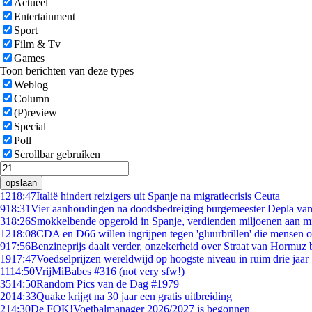
Actueel
Entertainment
Sport
Film & Tv
Games
Toon berichten van deze types
Weblog
Column
(P)review
Special
Poll
Scrollbar gebruiken
opslaan
12
18:47
Italië hindert reizigers uit Spanje na migratiecrisis Ceuta
9
18:31
Vier aanhoudingen na doodsbedreiging burgemeester Depla va
3
18:26
Smokkelbende opgerold in Spanje, verdienden miljoenen aan m
12
18:08
CDA en D66 willen ingrijpen tegen 'gluurbrillen' die mensen 
9
17:56
Benzineprijs daalt verder, onzekerheid over Straat van Hormuz bl
19
17:47
Voedselprijzen wereldwijd op hoogste niveau in ruim drie jaar
11
14:50
VrijMiBabes #316 (not very sfw!)
35
14:50
Random Pics van de Dag #1979
20
14:33
Quake krijgt na 30 jaar een gratis uitbreiding
2
14:30
De FOK!Voetbalmanager 2026/2027 is begonnen