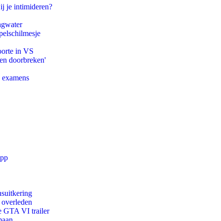
ij je intimideren?
agwater
pelschilmesje
oorte in VS
pen doorbreken'
e examens
app
suitkering
d overleden
e GTA VI trailer
maan