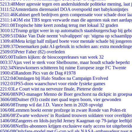
52
13:48
Meer agressie tegen een andersluidende politieke mening, laat j
31
11:52
Amsterdams dierenasiel DOA overspoeld met babykonijntjes
25
11:46
Kabinet geeft bedrijven geen compensatie voor schade door la
23
11:14
OM eist TBS tegen verwarde man die agenten stak met aardap
29
11:08
Tropische hitte keert zondag terug met lokaal 32 graden
30
10:12
Trump grijpt weer in op automatisch staatsburgerschap bij geb
52
09:51
Dikke Van Dale neemt 'vulvalippen' op: 'stigma op schaamlip
13
09:40
Meta krijgt half miljard boete voor mentale schade bij jongeren
23
09:37
Denemarken pakt AI-gebruik in scholen aan: extra mondeling
25
09:05
Peter Faber (82) overleden
6
05:00
Trailers kijken: de bioscoopreleases van week 32
0
03:37
Ajax veel te sterk voor Shelbourne, maar houdt schade beperkt
1
02:34
Nieuwkomers schitteren bij ruime Europese zege FC Twente
19
00:45
Random Pics van de Dag #1978
15
22:04
Ontslagen bij Halo Studios na Campaign Evolved
19
22:01
PS5-doos waarschuwt voor einde fysieke games
2
21:03
Le Court wint na nerveuze finale, Pieterse derde
29
06/08
NPO-manager Menno de Boer geschorst na dickpic in groeps
36
06/08
Duitser (93) crasht met quad tegen boom, vier gewonden
46
06/08
Trump wil dat J.D. Vance hem in 2028 opvolgt
1
06/08
Lemmen boekt eerste profzege in zware Ronde van Polen-rit
24
06/08
'Zwarte weduwes' in Rusland trouwen soldaten voor overlijden
14
06/08
Zangeres en Idols-jurylid Jerney Kaagman op 79-jarige leeftij
10
06/08
Netflix-abonnees krijgen exclusieve early access tot uitgebreid
65
06/08
Onlyfans-model met G-cup wil als NASA-ambassadeur naar 