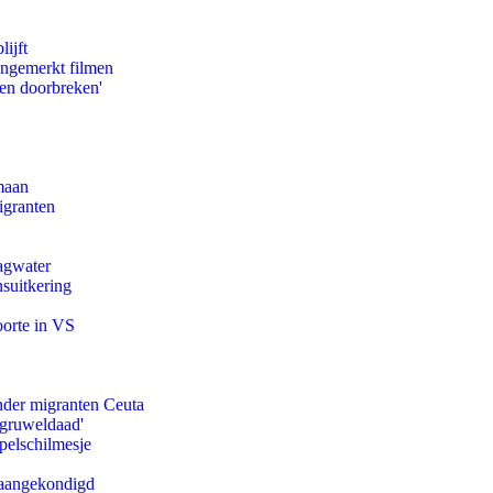
ijft
ongemerkt filmen
pen doorbreken'
maan
igranten
agwater
suitkering
oorte in VS
onder migranten Ceuta
'gruweldaad'
pelschilmesje
g aangekondigd