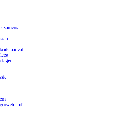
e examens
maan
bride aanval
 leeg
tslagen
ssie
eem
'gruweldaad'