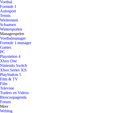
Voetbal
Formule 1
Autosport
Tennis
Wielrennen
Schaatsen
Wintersporten
Managerspelen
Voetbalmanager
Formule 1-manager
Games
PC
Playstation 4
Xbox One
Nintendo Switch
Xbox Series X|S
PlayStation 5
Film & TV
Film
Televisie
Trailers en Videos
Bioscoopagenda
Forum
Meer
Weblog