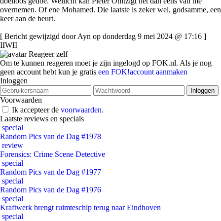
doelloos gedoe. Wellicht kan Pieter Omtzigt het dan eens van me
overnemen. Of ene Mohamed. Die laatste is zeker wel, godsamme, een
keer aan de beurt.
[ Bericht gewijzigd door Ayn op donderdag 9 mei 2024 @ 17:16 ]
IIWII
Reageer zelf
Om te kunnen reageren moet je zijn ingelogd op FOK.nl. Als je nog
geen account hebt kun je gratis
een FOK!account aanmaken
Inloggen
Voorwaarden
Ik accepteer de
voorwaarden
.
Laatste reviews en specials
special
Random Pics van de Dag #1978
review
Forensics: Crime Scene Detective
special
Random Pics van de Dag #1977
special
Random Pics van de Dag #1976
special
Kraftwerk brengt ruimteschip terug naar Eindhoven
special