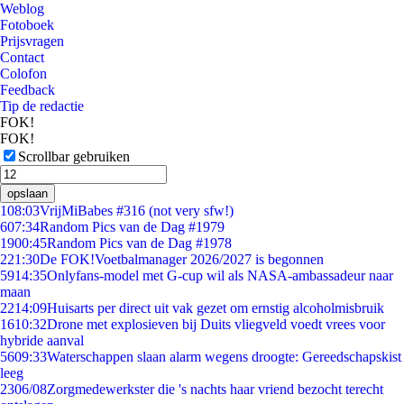
Weblog
Fotoboek
Prijsvragen
Contact
Colofon
Feedback
Tip de redactie
FOK!
FOK!
Scrollbar gebruiken
opslaan
1
08:03
VrijMiBabes #316 (not very sfw!)
6
07:34
Random Pics van de Dag #1979
19
00:45
Random Pics van de Dag #1978
2
21:30
De FOK!Voetbalmanager 2026/2027 is begonnen
59
14:35
Onlyfans-model met G-cup wil als NASA-ambassadeur naar
maan
22
14:09
Huisarts per direct uit vak gezet om ernstig alcoholmisbruik
16
10:32
Drone met explosieven bij Duits vliegveld voedt vrees voor
hybride aanval
56
09:33
Waterschappen slaan alarm wegens droogte: Gereedschapskist
leeg
23
06/08
Zorgmedewerkster die 's nachts haar vriend bezocht terecht