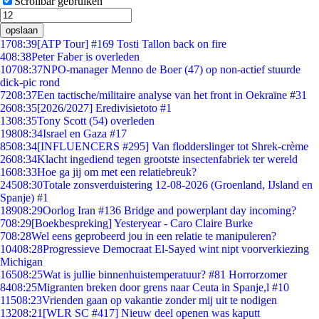
Scrollbar gebruiken
opslaan
17
08:39
[ATP Tour] #169 Tosti Tallon back on fire
4
08:38
Peter Faber is overleden
107
08:37
NPO-manager Menno de Boer (47) op non-actief stuurde
dick-pic rond
72
08:37
Een tactische/militaire analyse van het front in Oekraïne #31
26
08:35
[2026/2027] Eredivisietoto #1
13
08:35
Tony Scott (54) overleden
198
08:34
Israel en Gaza #17
85
08:34
[INFLUENCERS #295] Van flodderslinger tot Shrek-crème
26
08:34
Klacht ingediend tegen grootste insectenfabriek ter wereld
16
08:33
Hoe ga jij om met een relatiebreuk?
245
08:30
Totale zonsverduistering 12-08-2026 (Groenland, IJsland en
Spanje) #1
189
08:29
Oorlog Iran #136 Bridge and powerplant day incoming?
7
08:29
[Boekbespreking] Yesteryear - Caro Claire Burke
7
08:28
Wel eens geprobeerd jou in een relatie te manipuleren?
104
08:28
Progressieve Democraat El-Sayed wint nipt voorverkiezing
Michigan
165
08:25
Wat is jullie binnenhuistemperatuur? #81 Horrorzomer
84
08:25
Migranten breken door grens naar Ceuta in Spanje,l #10
115
08:23
Vrienden gaan op vakantie zonder mij uit te nodigen
132
08:21
[WLR SC #417] Nieuw deel openen was kaputt