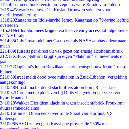
1
19:50
Lemmen boekt eerste profzege in zware Ronde van Polen-rit
16
19:42
'Zwarte weduwes' in Rusland trouwen soldaten voor
overlijdensuitkering
13
18:20
Zangeres en Idols-jurylid Jerney Kaagman op 79-jarige leeftijd
overleden
7
15:21
Netflix-abonnees krijgen exclusieve early access tot uitgebreide
GTA VI trailer
59
14:35
Onlyfans-model met G-cup wil als NASA-ambassadeur naar
maan
22
14:09
Huisarts per direct uit vak gezet om ernstig alcoholmisbruik
2
12:12
XBOX platform krijgt zijn eigen "Platinum" achievements dit
jaar
12
11:27
Capibara's lopen Braziliaans parlementsgebouw Mato Grosso
binnen
52
10:59
Israël meldt dood twee militairen in Zuid-Libanon, vergelding
aangekondigd
15
10:48
Hiroshima herdenkt slachtoffers atoombom, 81 jaar later
16
10:32
Drone met explosieven bij Duits vliegveld voedt vrees voor
hybride aanval
34
10:28
Wakker Dier dient klacht in tegen insectenfabriek Protix om
duurzaamheidsclaims
22
10:16
Iran en Oman eens over route Straat van Hormuz, VS
buitenspel
25
10:08
NAVO zet wegens Russische provocatie 250% meer
gevechtsvliegtuigen in