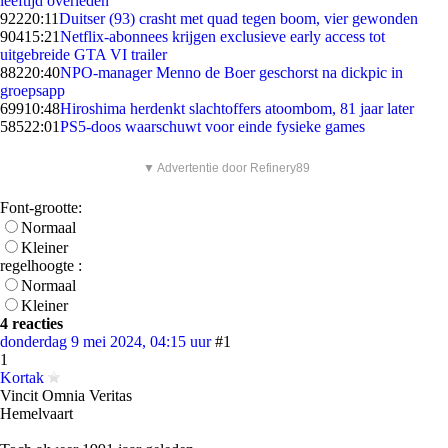
leeftijd overleden
922
20:11
Duitser (93) crasht met quad tegen boom, vier gewonden
904
15:21
Netflix-abonnees krijgen exclusieve early access tot
uitgebreide GTA VI trailer
882
20:40
NPO-manager Menno de Boer geschorst na dickpic in
groepsapp
699
10:48
Hiroshima herdenkt slachtoffers atoombom, 81 jaar later
585
22:01
PS5-doos waarschuwt voor einde fysieke games
▼ Advertentie door Refinery89
Font-grootte:
Normaal
Kleiner
regelhoogte :
Normaal
Kleiner
4 reacties
donderdag 9 mei 2024, 04:15 uur
#1
1
Kortak
Vincit Omnia Veritas
Hemelvaart