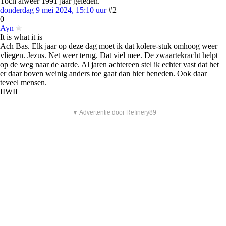
Toch alweer 1991 jaar geleden.
donderdag 9 mei 2024, 15:10 uur
#2
0
Ayn
It is what it is
Ach Bas. Elk jaar op deze dag moet ik dat kolere-stuk omhoog weer
vliegen. Jezus. Net weer terug. Dat viel mee. De zwaartekracht helpt
op de weg naar de aarde. Al jaren achtereen stel ik echter vast dat het
er daar boven weinig anders toe gaat dan hier beneden. Ook daar
teveel mensen.
IIWII
▼ Advertentie door Refinery89