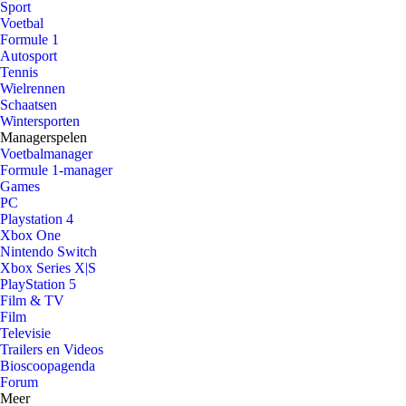
Sport
Voetbal
Formule 1
Autosport
Tennis
Wielrennen
Schaatsen
Wintersporten
Managerspelen
Voetbalmanager
Formule 1-manager
Games
PC
Playstation 4
Xbox One
Nintendo Switch
Xbox Series X|S
PlayStation 5
Film & TV
Film
Televisie
Trailers en Videos
Bioscoopagenda
Forum
Meer