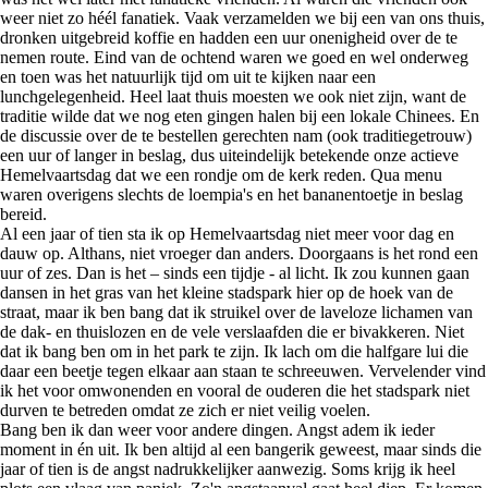
weer niet zo héél fanatiek. Vaak verzamelden we bij een van ons thuis,
dronken uitgebreid koffie en hadden een uur onenigheid over de te
nemen route. Eind van de ochtend waren we goed en wel onderweg
en toen was het natuurlijk tijd om uit te kijken naar een
lunchgelegenheid. Heel laat thuis moesten we ook niet zijn, want de
traditie wilde dat we nog eten gingen halen bij een lokale Chinees. En
de discussie over de te bestellen gerechten nam (ook traditiegetrouw)
een uur of langer in beslag, dus uiteindelijk betekende onze actieve
Hemelvaartsdag dat we een rondje om de kerk reden. Qua menu
waren overigens slechts de loempia's en het bananentoetje in beslag
bereid.
Al een jaar of tien sta ik op Hemelvaartsdag niet meer voor dag en
dauw op. Althans, niet vroeger dan anders. Doorgaans is het rond een
uur of zes. Dan is het – sinds een tijdje - al licht. Ik zou kunnen gaan
dansen in het gras van het kleine stadspark hier op de hoek van de
straat, maar ik ben bang dat ik struikel over de laveloze lichamen van
de dak- en thuislozen en de vele verslaafden die er bivakkeren. Niet
dat ik bang ben om in het park te zijn. Ik lach om die halfgare lui die
daar een beetje tegen elkaar aan staan te schreeuwen. Vervelender vind
ik het voor omwonenden en vooral de ouderen die het stadspark niet
durven te betreden omdat ze zich er niet veilig voelen.
Bang ben ik dan weer voor andere dingen. Angst adem ik ieder
moment in én uit. Ik ben altijd al een bangerik geweest, maar sinds die
jaar of tien is de angst nadrukkelijker aanwezig. Soms krijg ik heel