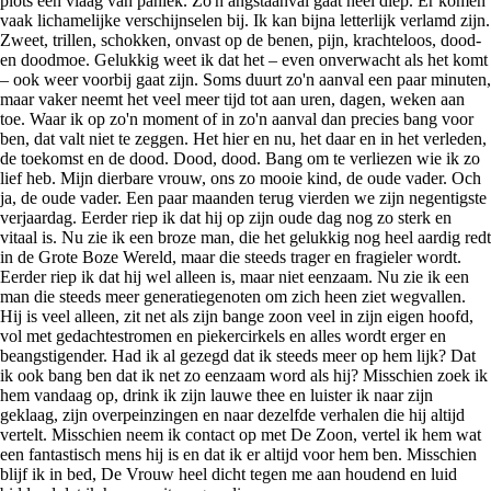
plots een vlaag van paniek. Zo'n angstaanval gaat heel diep. Er komen
vaak lichamelijke verschijnselen bij. Ik kan bijna letterlijk verlamd zijn.
Zweet, trillen, schokken, onvast op de benen, pijn, krachteloos, dood-
en doodmoe. Gelukkig weet ik dat het – even onverwacht als het komt
– ook weer voorbij gaat zijn. Soms duurt zo'n aanval een paar minuten,
maar vaker neemt het veel meer tijd tot aan uren, dagen, weken aan
toe. Waar ik op zo'n moment of in zo'n aanval dan precies bang voor
ben, dat valt niet te zeggen. Het hier en nu, het daar en in het verleden,
de toekomst en de dood. Dood, dood. Bang om te verliezen wie ik zo
lief heb. Mijn dierbare vrouw, ons zo mooie kind, de oude vader. Och
ja, de oude vader. Een paar maanden terug vierden we zijn negentigste
verjaardag. Eerder riep ik dat hij op zijn oude dag nog zo sterk en
vitaal is. Nu zie ik een broze man, die het gelukkig nog heel aardig redt
in de Grote Boze Wereld, maar die steeds trager en fragieler wordt.
Eerder riep ik dat hij wel alleen is, maar niet eenzaam. Nu zie ik een
man die steeds meer generatiegenoten om zich heen ziet wegvallen.
Hij is veel alleen, zit net als zijn bange zoon veel in zijn eigen hoofd,
vol met gedachtestromen en piekercirkels en alles wordt erger en
beangstigender. Had ik al gezegd dat ik steeds meer op hem lijk? Dat
ik ook bang ben dat ik net zo eenzaam word als hij? Misschien zoek ik
hem vandaag op, drink ik zijn lauwe thee en luister ik naar zijn
geklaag, zijn overpeinzingen en naar dezelfde verhalen die hij altijd
vertelt. Misschien neem ik contact op met De Zoon, vertel ik hem wat
een fantastisch mens hij is en dat ik er altijd voor hem ben. Misschien
blijf ik in bed, De Vrouw heel dicht tegen me aan houdend en luid