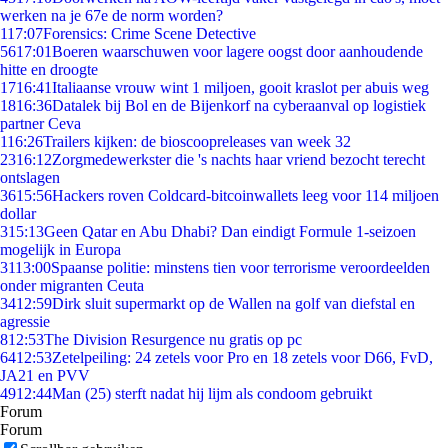
werken na je 67e de norm worden?
1
17:07
Forensics: Crime Scene Detective
56
17:01
Boeren waarschuwen voor lagere oogst door aanhoudende
hitte en droogte
17
16:41
Italiaanse vrouw wint 1 miljoen, gooit kraslot per abuis weg
18
16:36
Datalek bij Bol en de Bijenkorf na cyberaanval op logistiek
partner Ceva
1
16:26
Trailers kijken: de bioscoopreleases van week 32
23
16:12
Zorgmedewerkster die 's nachts haar vriend bezocht terecht
ontslagen
36
15:56
Hackers roven Coldcard-bitcoinwallets leeg voor 114 miljoen
dollar
3
15:13
Geen Qatar en Abu Dhabi? Dan eindigt Formule 1-seizoen
mogelijk in Europa
31
13:00
Spaanse politie: minstens tien voor terrorisme veroordeelden
onder migranten Ceuta
34
12:59
Dirk sluit supermarkt op de Wallen na golf van diefstal en
agressie
8
12:53
The Division Resurgence nu gratis op pc
64
12:53
Zetelpeiling: 24 zetels voor Pro en 18 zetels voor D66, FvD,
JA21 en PVV
49
12:44
Man (25) sterft nadat hij lijm als condoom gebruikt
Forum
Forum