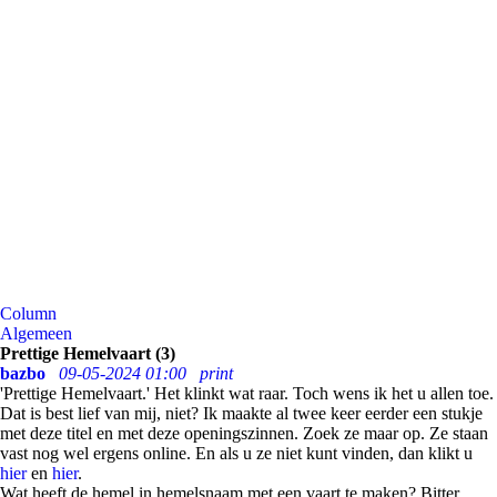
Column
Algemeen
Prettige Hemelvaart (3)
bazbo
09-05-2024 01:00
print
'Prettige Hemelvaart.' Het klinkt wat raar. Toch wens ik het u allen toe.
Dat is best lief van mij, niet? Ik maakte al twee keer eerder een stukje
met deze titel en met deze openingszinnen. Zoek ze maar op. Ze staan
vast nog wel ergens online. En als u ze niet kunt vinden, dan klikt u
hier
en
hier
.
Wat heeft de hemel in hemelsnaam met een vaart te maken? Bitter