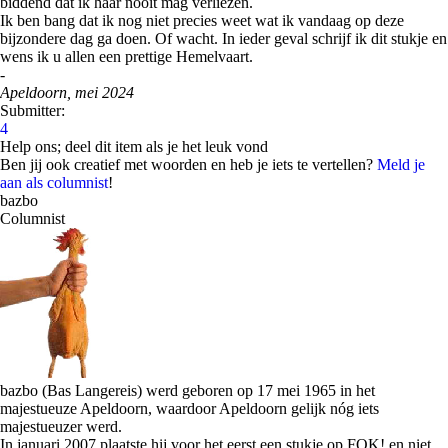
biddend dat ik haar nooit mag verliezen.
Ik ben bang dat ik nog niet precies weet wat ik vandaag op deze
bijzondere dag ga doen. Of wacht. In ieder geval schrijf ik dit stukje en
wens ik u allen een prettige Hemelvaart.
-
Apeldoorn, mei 2024
Submitter:
4
Help ons; deel dit item als je het leuk vond
Ben jij ook creatief met woorden en heb je iets te vertellen?
Meld je
aan als columnist
!
bazbo
Columnist
bazbo (Bas Langereis) werd geboren op 17 mei 1965 in het
majestueuze Apeldoorn, waardoor Apeldoorn gelijk nóg iets
majestueuzer werd.
In januari 2007 plaatste hij voor het eerst een stukje op FOK! en niet