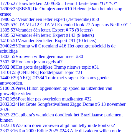
177
06:27
Touwtrekken 2.0 #636 - Team 1 beste team *G* *O*
189
06:23
[SBS6] De Oranjezomer #10 Helene je kan het niet stop
ermee
198
05:54
Verander een letter expert (7lettereditie) #50
38
05:53
GTA VI #12 GTA VI Extended look 27 Augustus Netflix/YT
13
05:53
Verander één letter. Expert # 75 (8 letters)
48
05:52
Verander één letter: Expert #143 (9 letters)
141
05:51
Verander één letter: Expert #91 (10 letters)
204
02:55
Trump wil Groenland #16 Het opengrensbeleid is de
schuldige
18
02:55
Vrouwen willen geen man meer #30
35
02:38
Hoe kom je van egels af?
50
02:08
Het grote dagelijkse Trump nieuws topic #31
181
01:55
[ONLINE] Roddelpraat Topic #21
144
00:29
[AKQ] #3384 Topic met vragen. En soms goede
antwoorden.
51
00:26
Perez Hilton opgenomen op spoed na uitzenden van
gruwelijke video
274
23:56
Post hier pas overleden muzikanten #32
203
23:24
Het Grote Songfestivalfeest Ziggo Dome #5 13 november
2026
20
23:23
Capibara's wandelen doodleuk het Braziliaanse parlement
binnen
18
23:19
Waarom doen vrouwen altijd hun telly in de kontzak?
233
23:16
Top 2000 Editie 2025 #243 Alle dikzakken willen op je