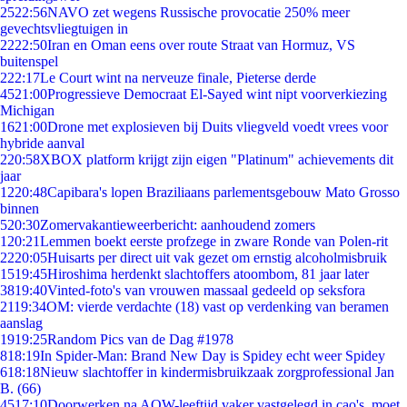
25
22:56
NAVO zet wegens Russische provocatie 250% meer
gevechtsvliegtuigen in
22
22:50
Iran en Oman eens over route Straat van Hormuz, VS
buitenspel
2
22:17
Le Court wint na nerveuze finale, Pieterse derde
45
21:00
Progressieve Democraat El-Sayed wint nipt voorverkiezing
Michigan
16
21:00
Drone met explosieven bij Duits vliegveld voedt vrees voor
hybride aanval
2
20:58
XBOX platform krijgt zijn eigen "Platinum" achievements dit
jaar
12
20:48
Capibara's lopen Braziliaans parlementsgebouw Mato Grosso
binnen
5
20:30
Zomervakantieweerbericht: aanhoudend zomers
1
20:21
Lemmen boekt eerste profzege in zware Ronde van Polen-rit
22
20:05
Huisarts per direct uit vak gezet om ernstig alcoholmisbruik
15
19:45
Hiroshima herdenkt slachtoffers atoombom, 81 jaar later
38
19:40
Vinted-foto's van vrouwen massaal gedeeld op seksfora
21
19:34
OM: vierde verdachte (18) vast op verdenking van beramen
aanslag
19
19:25
Random Pics van de Dag #1978
8
18:19
In Spider-Man: Brand New Day is Spidey echt weer Spidey
6
18:18
Nieuw slachtoffer in kindermisbruikzaak zorgprofessional Jan
B. (66)
45
17:10
Doorwerken na AOW-leeftijd vaker vastgelegd in cao's, moet