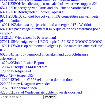
134
21:33
FOK!ers die stoppen met alcohol - waar we stoppen #21
65
21:32
De neergang van Duitsland als lichtend voorbeeld #3
69
21:27
De Bondgenoten Spoiler Topic #3
83
21:25
UEFA kondigt boycot van FIFA-competities aan vanwege
plan Infantino
140
21:19
Zaken waar je je echt dood aan ergert #17 - Werklui
68
21:18
Spaanstalige nummers #34 A que calor nos pasaremos por el
verano?
111
21:17
[Wielrennen #616] Brennan!
270
21:15
Het enige echte LEGO-topic #45 LEGOOOOOOOOOOO
169
21:13
Wat is op dit moment volgens jou de meest irritante reclame?
#12
60
20:54
Lisa (38) vermoord in Griekenland door Afghaanse
asielzoeker
14
20:49
Global Justice Report
1
20:44
+5 telspel #144 Keer 5 =
1
20:44
+9 telspel #74
99
20:42
+7 telspel #95
120
20:42
Teltopic #1558 tel door en door en door....
2
20:37
Jerney Kaagman overleden
120
20:36
Nederland toen
42
20:35
[Eva vd Wijdeven] geruchten over dakloosheid