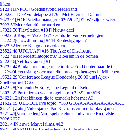
lijken
51
23:11
[NPO1] Goedenavond Nederland
254
23:11
De Avondetappe #176 - Met Ellen ten Damme.
76
23:01
[FOK!Voetbalmanager 2026/2027] #1 We zijn er weer
79
22:59
Meer dan 40 uur werken.
179
22:56
[PlayStation #184] Nieuw deel
109
22:56
Kapper Walat (27) slachtoffer van vernielingen
11
22:52
[Crowdfunding] #443 Rentestijgingen?
60
22:52
Jerney Kaagman overleden
255
22:48
[UFO/UAP] #16 The Age of Disclosure
75
22:48
Het Moestuintopic #37 Bloesem in de bomen
55
22:46
[Netflix Games] #1
267
22:44
Banken met hoge rente topic #95 - Dichter naar de 0
11
22:40
Levenslang voor man die inreed op betogers in München
195
22:29
[Conference League Donderdag 20:00 uur] Ajax -
Shelbourne FC #2
43
22:28
[Nintendo & Sony] The Legend of Zelda
180
22:22
Post hier zo vaak mogelijk om 22:22 uur #76
246
22:12
Afbeeldingen die je gemaakt hebt met AI
216
22:05
[UEL/ECL live topic] #160 GOAAAAAAAAAAAAAL
8
21:45
[gratis] Videogames Part 9: Gratis en free-to-play games!
32
21:45
[Voorspellen] Voorspel de eindstand van de Eredivisie
2026/2027
20
21:44
Nieuwe Marvel films. #12
99
21:39
[NPO1] Het Familiediner #23 - te allen tijden