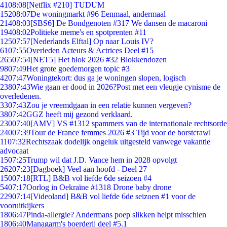
41
08:08
[Netflix #210] TUDUM
152
08:07
De woningmarkt #96 Eenmaal, andermaal
214
08:03
[SBS6] De Bondgenoten #317 We dansen de macaroni
194
08:02
Politieke meme's en spotprenten #11
125
07:57
[Nederlands Elftal] Op naar Louis IV?
61
07:55
Overleden Acteurs & Actrices Deel #15
265
07:54
[NET5] Het blok 2026 #32 Blokkendozen
98
07:49
Het grote goedemorgen topic #3
42
07:47
Woningtekort: dus ga je woningen slopen, logisch
238
07:43
Wie gaan er dood in 2026?Post met een vleugje cynisme de
overledenen.
33
07:43
Zou je vreemdgaan in een relatie kunnen vergeven?
38
07:42
GGZ heeft mij gezond verklaard.
230
07:40
[AMV] VS #1312 spammers van de internationale rechtsorde
240
07:39
Tour de France femmes 2026 #3 Tijd voor de borstcrawl
11
07:32
Rechtszaak dodelijk ongeluk uitgesteld vanwege vakantie
advocaat
15
07:25
Trump wil dat J.D. Vance hem in 2028 opvolgt
262
07:23
[Dagboek] Veel aan hoofd - Deel 27
150
07:18
[RTL] B&B vol liefde 6de seizoen #4
54
07:17
Oorlog in Oekraïne #1318 Drone baby drone
229
07:14
[Videoland] B&B vol liefde 6de seizoen #1 voor de
vooruitkijkers
18
06:47
Pinda-allergie? Andermans poep slikken helpt misschien
18
06:40
Managarm's boerderij deel #5.1