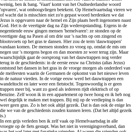
weinig, ben ik bang. 'Vaart' komt van het Oudnederlandse woord
'opvaren', wat omhoogvliegen betekent. Op Hemelvaartsdag vieren we
of wacht dat is misschien niet zo'n gepast woord herdenken we dat
Jezus is opgevaren naar de hemel en Zijn plaats heeft ingenomen naast
God. Het is de veertigste dag na Zijn wederopstanding. Ergens in de
negentiende eeuw gingen mensen 'hemelvaren': ze stonden op de
veertigste dag na Pasen al om drie uur 's nachts op om zingend en
blootsvoets op het gras te dansen. Hier zou de term 'dauwtrappen'
vandaan komen. De mensen stonden zo vroeg op, omdat de mis om
negen uur 's morgens begon en dan moesten ze weer terug zijn. Maar
waarschijnlijk gaat de oorsprong van het dauwtrappen nog verder
terug in de geschiedenis: in de eerste eeuw na Christus (alias Jezus)
ontstond het dansen in het gras in de vroege morgen als onderdeel van
de meifeesten waarin de Germanen de opkomst van het nieuwe leven
in de natuur vierden. In de vorige eeuw werd het dauwtrappen een
wandeltocht en later weer een fietstocht. Tegenwoordig is er geen
trappen meer bij, want zo goed als iedereen rijdt elektrisch of op
benzine. Zelf woon ik in een appartement op twee hoog en ik heb nog
wel degelijk te maken met trappen. Bij mij op de verdieping is dan
weer geen gras. Zo is het ook altijd gezeik. Dat is dan ook de enige les
die we van de geschiedenis zouden kunnen leren. (Dat het altijd gezeik
is.)
In een grijs verleden ben ik zelf vaak op Hemelvaartsdag in alle
vroegte op de fiets gestapt. Was het niet in verenigingsverband, dan
was het wel later met fanatieke vrienden. Al waren die vrienden ook