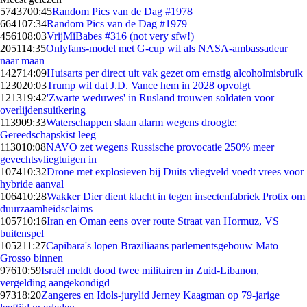
57437
00:45
Random Pics van de Dag #1978
6641
07:34
Random Pics van de Dag #1979
4561
08:03
VrijMiBabes #316 (not very sfw!)
2051
14:35
Onlyfans-model met G-cup wil als NASA-ambassadeur
naar maan
1427
14:09
Huisarts per direct uit vak gezet om ernstig alcoholmisbruik
1230
20:03
Trump wil dat J.D. Vance hem in 2028 opvolgt
1213
19:42
'Zwarte weduwes' in Rusland trouwen soldaten voor
overlijdensuitkering
1139
09:33
Waterschappen slaan alarm wegens droogte:
Gereedschapskist leeg
1130
10:08
NAVO zet wegens Russische provocatie 250% meer
gevechtsvliegtuigen in
1074
10:32
Drone met explosieven bij Duits vliegveld voedt vrees voor
hybride aanval
1064
10:28
Wakker Dier dient klacht in tegen insectenfabriek Protix om
duurzaamheidsclaims
1057
10:16
Iran en Oman eens over route Straat van Hormuz, VS
buitenspel
1052
11:27
Capibara's lopen Braziliaans parlementsgebouw Mato
Grosso binnen
976
10:59
Israël meldt dood twee militairen in Zuid-Libanon,
vergelding aangekondigd
973
18:20
Zangeres en Idols-jurylid Jerney Kaagman op 79-jarige