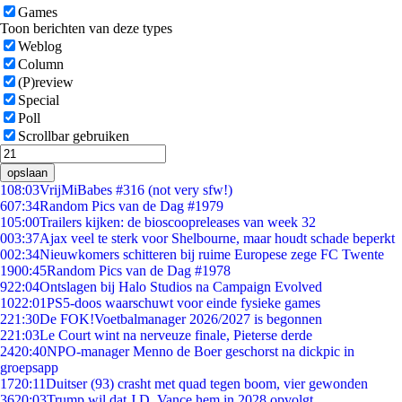
Games
Toon berichten van deze types
Weblog
Column
(P)review
Special
Poll
Scrollbar gebruiken
opslaan
1
08:03
VrijMiBabes #316 (not very sfw!)
6
07:34
Random Pics van de Dag #1979
1
05:00
Trailers kijken: de bioscoopreleases van week 32
0
03:37
Ajax veel te sterk voor Shelbourne, maar houdt schade beperkt
0
02:34
Nieuwkomers schitteren bij ruime Europese zege FC Twente
19
00:45
Random Pics van de Dag #1978
9
22:04
Ontslagen bij Halo Studios na Campaign Evolved
10
22:01
PS5-doos waarschuwt voor einde fysieke games
2
21:30
De FOK!Voetbalmanager 2026/2027 is begonnen
2
21:03
Le Court wint na nerveuze finale, Pieterse derde
24
20:40
NPO-manager Menno de Boer geschorst na dickpic in
groepsapp
17
20:11
Duitser (93) crasht met quad tegen boom, vier gewonden
36
20:03
Trump wil dat J.D. Vance hem in 2028 opvolgt