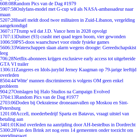
6
08:08
Random Pics van de Dag #1979
59
07:58
Onlyfans-model met G-cup wil als NASA-ambassadeur naar
maan
52
07:28
Israël meldt dood twee militairen in Zuid-Libanon, vergelding
aangekondigd
36
07:17
Trump wil dat J.D. Vance hem in 2028 opvolgt
17
07:13
Duitser (93) crasht met quad tegen boom, vier gewonden
10
06:59
PS5-doos waarschuwt voor einde fysieke games
56
06:33
Waterschappen slaan alarm wegens droogte: Gereedschapskist
leeg
7
06:28
Netflix-abonnees krijgen exclusieve early access tot uitgebreide
GTA VI trailer
13
06:11
Zangeres en Idols-jurylid Jerney Kaagman op 79-jarige leeftijd
overleden
85
04:44
'Witte' mannen discrimineren is volgens OM geen enkel
probleem
9
04:27
Ontslagen bij Halo Studios na Campaign Evolved
37
04:13
Random Pics van de Dag #1977
27
03:06
Doden bij Oekraïense droneaanvallen op Moskou en Sint-
Petersburg
12
01:08
Accell, moederbedrijf Sparta en Batavus, vraagt uitstel van
betaling aan
34
01:01
Kind overleden na aanrijding door AH-bestelbus in Dordrecht
53
00:28
Van den Brink zet nog eens 14 gemeenten onder toezicht om
spreidingswet