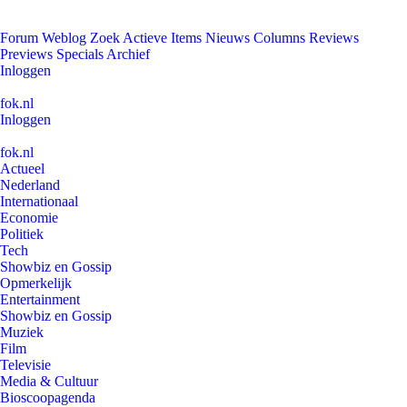
Forum
Weblog
Zoek
Actieve Items
Nieuws
Columns
Reviews
Previews
Specials
Archief
Inloggen
fok.nl
Inloggen
fok.nl
Actueel
Nederland
Internationaal
Economie
Politiek
Tech
Showbiz en Gossip
Opmerkelijk
Entertainment
Showbiz en Gossip
Muziek
Film
Televisie
Media & Cultuur
Bioscoopagenda