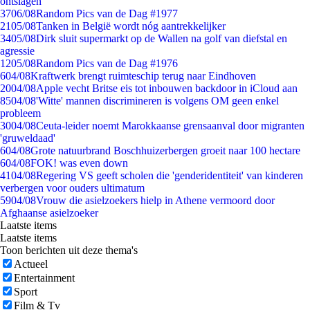
ontslagen
37
06/08
Random Pics van de Dag #1977
21
05/08
Tanken in België wordt nóg aantrekkelijker
34
05/08
Dirk sluit supermarkt op de Wallen na golf van diefstal en
agressie
12
05/08
Random Pics van de Dag #1976
6
04/08
Kraftwerk brengt ruimteschip terug naar Eindhoven
20
04/08
Apple vecht Britse eis tot inbouwen backdoor in iCloud aan
85
04/08
'Witte' mannen discrimineren is volgens OM geen enkel
probleem
30
04/08
Ceuta-leider noemt Marokkaanse grensaanval door migranten
'gruweldaad'
6
04/08
Grote natuurbrand Boschhuizerbergen groeit naar 100 hectare
6
04/08
FOK! was even down
41
04/08
Regering VS geeft scholen die 'genderidentiteit' van kinderen
verbergen voor ouders ultimatum
59
04/08
Vrouw die asielzoekers hielp in Athene vermoord door
Afghaanse asielzoeker
Laatste items
Laatste items
Toon berichten uit deze thema's
Actueel
Entertainment
Sport
Film & Tv