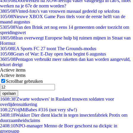
45
05/08
Doorwerken na AOW-leeftijd vaker vastgelegd in cao's, moet
werken na je 67e de norm worden?
38
05/08
Vinted-foto's van vrouwen massaal gedeeld op seksfora
1
05/08
Nieuwe XBOX Game Pass titels voor de eerste helft van de
maand augustus
53
05/08
Van den Brink zet nog eens 14 gemeenten onder toezicht om
spreidingswet
18
05/08
Iran overweegt Europese hulp bij ruimen mijnen in Straat van
Hormuz
3
05/08
EA Sports FC 27 toont The Grounds-modus
1
05/08
Gears of War: E-Day open beta begint 6 augustus
36
05/08
Pentagon verbruikt meer raketten dan kan worden aangevuld,
tekort dreigt
Actieve items
Actieve items
Scrollbar gebruiken
opslaan
16
08:38
'Zwarte weduwes' in Rusland trouwen soldaten voor
overlijdensuitkering
1
08:22
VrijMiBabes #316 (not very sfw!)
34
08:18
Wakker Dier dient klacht in tegen insectenfabriek Protix om
duurzaamheidsclaims
24
08:10
NPO-manager Menno de Boer geschorst na dickpic in
groepsapp