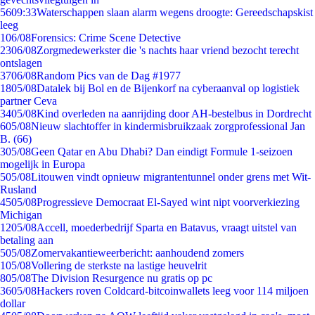
56
09:33
Waterschappen slaan alarm wegens droogte: Gereedschapskist
leeg
1
06/08
Forensics: Crime Scene Detective
23
06/08
Zorgmedewerkster die 's nachts haar vriend bezocht terecht
ontslagen
37
06/08
Random Pics van de Dag #1977
18
05/08
Datalek bij Bol en de Bijenkorf na cyberaanval op logistiek
partner Ceva
34
05/08
Kind overleden na aanrijding door AH-bestelbus in Dordrecht
6
05/08
Nieuw slachtoffer in kindermisbruikzaak zorgprofessional Jan
B. (66)
3
05/08
Geen Qatar en Abu Dhabi? Dan eindigt Formule 1-seizoen
mogelijk in Europa
5
05/08
Litouwen vindt opnieuw migrantentunnel onder grens met Wit-
Rusland
45
05/08
Progressieve Democraat El-Sayed wint nipt voorverkiezing
Michigan
12
05/08
Accell, moederbedrijf Sparta en Batavus, vraagt uitstel van
betaling aan
5
05/08
Zomervakantieweerbericht: aanhoudend zomers
1
05/08
Vollering de sterkste na lastige heuvelrit
8
05/08
The Division Resurgence nu gratis op pc
36
05/08
Hackers roven Coldcard-bitcoinwallets leeg voor 114 miljoen
dollar