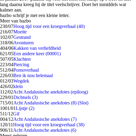
lang daarna kreeg hij de titel veelschrijver. Doet het inmiddels wat
kalmer aan.
bazbo schrijf je met een kleine letter.
Meer van bazbo
2
30/07
Hoog tijd voor een kroegverhaal (40)
2
16/07
Moeite
1
02/07
Gestrand
3
18/06
Avonturen
4
04/06
Kakken van verliefdheid
6
21/05
Een andere keer (00001)
5
07/05
Klachten
2
23/04
Piercing
5
12/04
Pornoverhaal
2
26/03
Ben ik nou helemaal
0
12/03
Wegdek
4
26/02
klein
1
12/02
Acht Andalusische anekdotes (epiloog)
2
29/01
Dichtsels (3)
7
15/01
Acht Andalusische anekdotes (8) (Slot)
10
01/01
Lijstje (2)
5
11/12
Gif
0
04/12
Acht Andalusische anekdotes (7)
1
20/11
Hoog tijd voor een kroegverhaal (38)
9
06/11
Acht Andalusische anekdotes (6)
Meest gelezen