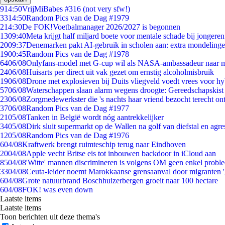
9
14:50
VrijMiBabes #316 (not very sfw!)
33
14:50
Random Pics van de Dag #1979
2
14:30
De FOK!Voetbalmanager 2026/2027 is begonnen
13
09:40
Meta krijgt half miljard boete voor mentale schade bij jongeren
20
09:37
Denemarken pakt AI-gebruik in scholen aan: extra mondeling
19
00:45
Random Pics van de Dag #1978
64
06/08
Onlyfans-model met G-cup wil als NASA-ambassadeur naar 
24
06/08
Huisarts per direct uit vak gezet om ernstig alcoholmisbruik
19
06/08
Drone met explosieven bij Duits vliegveld voedt vrees voor hy
57
06/08
Waterschappen slaan alarm wegens droogte: Gereedschapskist
23
06/08
Zorgmedewerkster die 's nachts haar vriend bezocht terecht on
37
06/08
Random Pics van de Dag #1977
21
05/08
Tanken in België wordt nóg aantrekkelijker
34
05/08
Dirk sluit supermarkt op de Wallen na golf van diefstal en agre
12
05/08
Random Pics van de Dag #1976
6
04/08
Kraftwerk brengt ruimteschip terug naar Eindhoven
20
04/08
Apple vecht Britse eis tot inbouwen backdoor in iCloud aan
85
04/08
'Witte' mannen discrimineren is volgens OM geen enkel probl
33
04/08
Ceuta-leider noemt Marokkaanse grensaanval door migranten 
6
04/08
Grote natuurbrand Boschhuizerbergen groeit naar 100 hectare
6
04/08
FOK! was even down
Laatste items
Laatste items
Toon berichten uit deze thema's