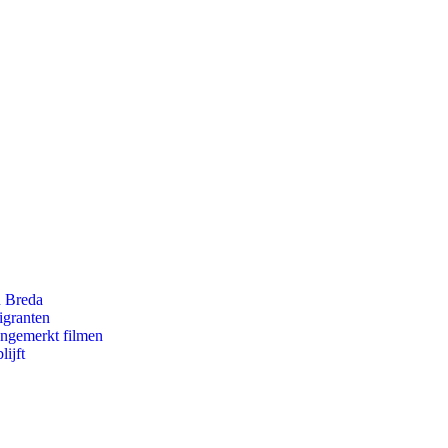
n Breda
igranten
ongemerkt filmen
ijft