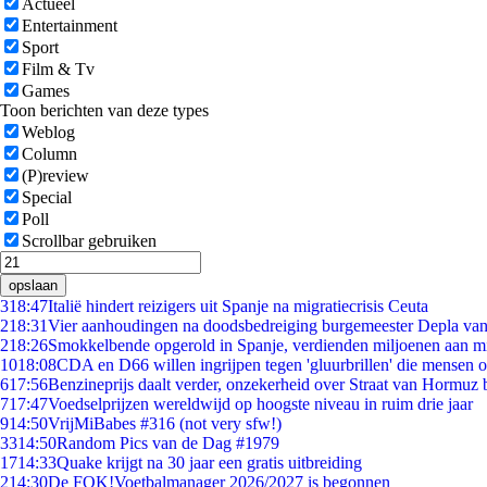
Actueel
Entertainment
Sport
Film & Tv
Games
Toon berichten van deze types
Weblog
Column
(P)review
Special
Poll
Scrollbar gebruiken
opslaan
3
18:47
Italië hindert reizigers uit Spanje na migratiecrisis Ceuta
2
18:31
Vier aanhoudingen na doodsbedreiging burgemeester Depla va
2
18:26
Smokkelbende opgerold in Spanje, verdienden miljoenen aan m
10
18:08
CDA en D66 willen ingrijpen tegen 'gluurbrillen' die mensen 
6
17:56
Benzineprijs daalt verder, onzekerheid over Straat van Hormuz bl
7
17:47
Voedselprijzen wereldwijd op hoogste niveau in ruim drie jaar
9
14:50
VrijMiBabes #316 (not very sfw!)
33
14:50
Random Pics van de Dag #1979
17
14:33
Quake krijgt na 30 jaar een gratis uitbreiding
2
14:30
De FOK!Voetbalmanager 2026/2027 is begonnen