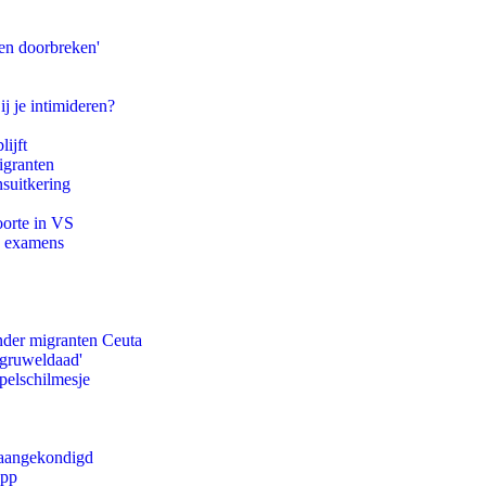
en doorbreken'
ij je intimideren?
ijft
igranten
suitkering
oorte in VS
e examens
onder migranten Ceuta
'gruweldaad'
pelschilmesje
g aangekondigd
app