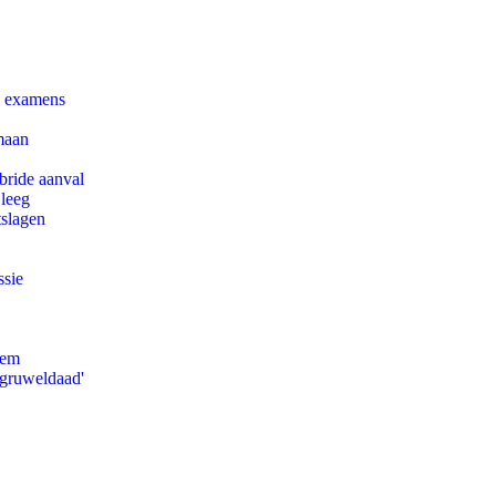
e examens
maan
bride aanval
 leeg
tslagen
ssie
eem
'gruweldaad'