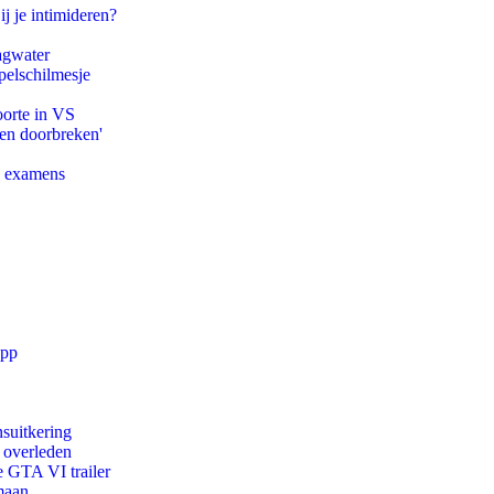
ij je intimideren?
agwater
pelschilmesje
oorte in VS
pen doorbreken'
e examens
app
suitkering
d overleden
e GTA VI trailer
maan