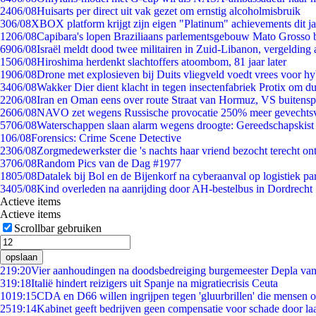
24
06/08
Huisarts per direct uit vak gezet om ernstig alcoholmisbruik
3
06/08
XBOX platform krijgt zijn eigen "Platinum" achievements dit ja
12
06/08
Capibara's lopen Braziliaans parlementsgebouw Mato Grosso 
69
06/08
Israël meldt dood twee militairen in Zuid-Libanon, vergeldin
15
06/08
Hiroshima herdenkt slachtoffers atoombom, 81 jaar later
19
06/08
Drone met explosieven bij Duits vliegveld voedt vrees voor hy
34
06/08
Wakker Dier dient klacht in tegen insectenfabriek Protix om 
22
06/08
Iran en Oman eens over route Straat van Hormuz, VS buitensp
26
06/08
NAVO zet wegens Russische provocatie 250% meer gevechtsvl
57
06/08
Waterschappen slaan alarm wegens droogte: Gereedschapskist
1
06/08
Forensics: Crime Scene Detective
23
06/08
Zorgmedewerkster die 's nachts haar vriend bezocht terecht on
37
06/08
Random Pics van de Dag #1977
18
05/08
Datalek bij Bol en de Bijenkorf na cyberaanval op logistiek pa
34
05/08
Kind overleden na aanrijding door AH-bestelbus in Dordrecht
Actieve items
Actieve items
Scrollbar gebruiken
opslaan
2
19:20
Vier aanhoudingen na doodsbedreiging burgemeester Depla va
3
19:18
Italië hindert reizigers uit Spanje na migratiecrisis Ceuta
10
19:15
CDA en D66 willen ingrijpen tegen 'gluurbrillen' die mensen 
25
19:14
Kabinet geeft bedrijven geen compensatie voor schade door la