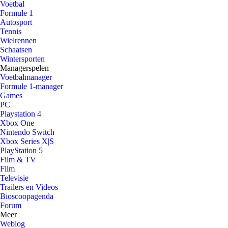
Voetbal
Formule 1
Autosport
Tennis
Wielrennen
Schaatsen
Wintersporten
Managerspelen
Voetbalmanager
Formule 1-manager
Games
PC
Playstation 4
Xbox One
Nintendo Switch
Xbox Series X|S
PlayStation 5
Film & TV
Film
Televisie
Trailers en Videos
Bioscoopagenda
Forum
Meer
Weblog