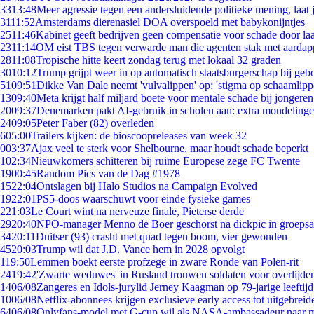
33
13:48
Meer agressie tegen een andersluidende politieke mening, laat j
31
11:52
Amsterdams dierenasiel DOA overspoeld met babykonijntjes
25
11:46
Kabinet geeft bedrijven geen compensatie voor schade door la
23
11:14
OM eist TBS tegen verwarde man die agenten stak met aardap
28
11:08
Tropische hitte keert zondag terug met lokaal 32 graden
30
10:12
Trump grijpt weer in op automatisch staatsburgerschap bij geb
51
09:51
Dikke Van Dale neemt 'vulvalippen' op: 'stigma op schaamlip
13
09:40
Meta krijgt half miljard boete voor mentale schade bij jongeren
20
09:37
Denemarken pakt AI-gebruik in scholen aan: extra mondeling
24
09:05
Peter Faber (82) overleden
6
05:00
Trailers kijken: de bioscoopreleases van week 32
0
03:37
Ajax veel te sterk voor Shelbourne, maar houdt schade beperkt
1
02:34
Nieuwkomers schitteren bij ruime Europese zege FC Twente
19
00:45
Random Pics van de Dag #1978
15
22:04
Ontslagen bij Halo Studios na Campaign Evolved
19
22:01
PS5-doos waarschuwt voor einde fysieke games
2
21:03
Le Court wint na nerveuze finale, Pieterse derde
29
20:40
NPO-manager Menno de Boer geschorst na dickpic in groeps
34
20:11
Duitser (93) crasht met quad tegen boom, vier gewonden
45
20:03
Trump wil dat J.D. Vance hem in 2028 opvolgt
1
19:50
Lemmen boekt eerste profzege in zware Ronde van Polen-rit
24
19:42
'Zwarte weduwes' in Rusland trouwen soldaten voor overlijden
14
06/08
Zangeres en Idols-jurylid Jerney Kaagman op 79-jarige leeftij
10
06/08
Netflix-abonnees krijgen exclusieve early access tot uitgebreid
64
06/08
Onlyfans-model met G-cup wil als NASA-ambassadeur naar 