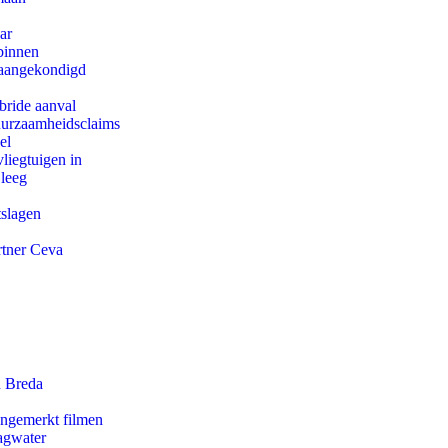
ar
binnen
g aangekondigd
bride aanval
duurzaamheidsclaims
el
iegtuigen in
 leeg
tslagen
rtner Ceva
n Breda
ongemerkt filmen
agwater