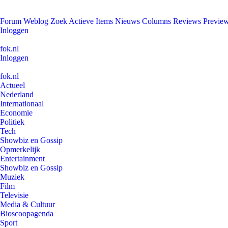
Forum
Weblog
Zoek
Actieve Items
Nieuws
Columns
Reviews
Previe
Inloggen
fok.nl
Inloggen
fok.nl
Actueel
Nederland
Internationaal
Economie
Politiek
Tech
Showbiz en Gossip
Opmerkelijk
Entertainment
Showbiz en Gossip
Muziek
Film
Televisie
Media & Cultuur
Bioscoopagenda
Sport