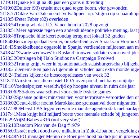
17
19:11
Quake krijgt na 30 jaar een gratis uitbreiding
34
19:02
Duitser (93) crasht met quad tegen boom, vier gewonden
51
18:57
Dikke Van Dale neemt 'vulvalippen' op: 'stigma op schaamlipp
24
18:54
Peter Faber (82) overleden
45
18:54
Trump wil dat J.D. Vance hem in 2028 opvolgt
33
18:51
Meer agressie tegen een andersluidende politieke mening, laat j
28
18:48
Tropische hitte keert zondag terug met lokaal 32 graden
6
18:48
Benzineprijs daalt verder, onzekerheid over Straat van Hormuz bl
2
18:43
Smokkelbende opgerold in Spanje, verdienden miljoenen aan m
24
18:41
'Zwarte weduwes' in Rusland trouwen soldaten voor overlijden
15
18:32
Ontslagen bij Halo Studios na Campaign Evolved
30
18:32
Trump grijpt weer in op automatisch staatsburgerschap bij geb
20
18:25
Denemarken pakt AI-gebruik in scholen aan: extra mondeling
6
18:24
Trailers kijken: de bioscoopreleases van week 32
31
18:19
Amsterdams dierenasiel DOA overspoeld met babykonijntjes
7
18:10
Voedselprijzen wereldwijd op hoogste niveau in ruim drie jaar
19
18:06
PS5-doos waarschuwt voor einde fysieke games
37
18:02
Spaanse politie: minstens tien voor terrorisme veroordeelden 
33
18:02
Ceuta-leider noemt Marokkaanse grensaanval door migranten 
23
17:58
OM eist TBS tegen verwarde man die agenten stak met aardap
13
17:41
Meta krijgt half miljard boete voor mentale schade bij jongeren
9
16:29
VrijMiBabes #316 (not very sfw!)
33
16:10
Random Pics van de Dag #1979
69
15:03
Israël meldt dood twee militairen in Zuid-Libanon, vergeldin
29
13:48
NPO-manager Menno de Boer geschorst na dickpic in groeps