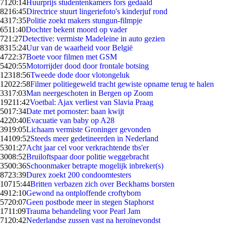
71
20:14
Huurprijs studentenkamers fors gedaald
82
16:45
Directrice stuurt lingeriefoto's kinderjuf rond
43
17:35
Politie zoekt makers stungun-filmpje
65
11:40
Dochter bekent moord op vader
7
21:27
Detective: vermiste Madeleine in auto gezien
83
15:24
Uur van de waarheid voor België
47
22:37
Boete voor filmen met GSM
54
20:55
Motorrijder dood door frontale botsing
123
18:56
Tweede dode door vlotongeluk
120
22:58
Filmer politiegeweld tracht gewiste opname terug te halen
33
17:03
Man neergeschoten in Bergen op Zoom
192
11:42
Voetbal: Ajax verliest van Slavia Praag
50
17:34
Date met pornoster: baan kwijt
42
20:40
Evacuatie van baby op A28
39
19:05
Lichaam vermiste Groninger gevonden
141
09:52
Steeds meer gedetineerden in Nederland
53
01:27
Acht jaar cel voor verkrachtende tbs'er
30
08:52
Bruiloftspaar door politie weggebracht
35
00:36
Schoonmaker betrapte mogelijk inbreker(s)
87
23:39
Durex zoekt 200 condoomtesters
107
15:44
Britten verbazen zich over Beckhams borsten
49
12:10
Gewond na ontploffende croftybom
57
20:07
Geen postbode meer in stegen Staphorst
17
11:09
Trauma behandeling voor Pearl Jam
71
20:42
Nederlandse zussen vast na heroïnevondst