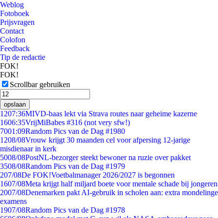
Weblog
Fotoboek
Prijsvragen
Contact
Colofon
Feedback
Tip de redactie
FOK!
FOK!
Scrollbar gebruiken
opslaan
12
07:36
MIVD-baas lekt via Strava routes naar geheime kazerne
16
06:35
VrijMiBabes #316 (not very sfw!)
70
01:09
Random Pics van de Dag #1980
12
08/08
Vrouw krijgt 30 maanden cel voor afpersing 12-jarige
misdienaar in kerk
50
08/08
PostNL-bezorger steekt bewoner na ruzie over pakket
35
08/08
Random Pics van de Dag #1979
2
07/08
De FOK!Voetbalmanager 2026/2027 is begonnen
16
07/08
Meta krijgt half miljard boete voor mentale schade bij jongeren
20
07/08
Denemarken pakt AI-gebruik in scholen aan: extra mondelinge
examens
19
07/08
Random Pics van de Dag #1978