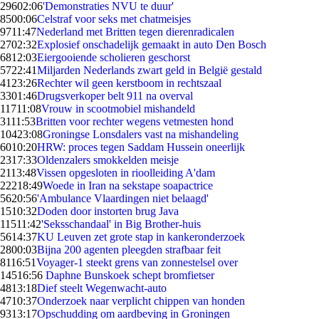
296
02:06
'Demonstraties NVU te duur'
85
00:06
Celstraf voor seks met chatmeisjes
97
11:47
Nederland met Britten tegen dierenradicalen
27
02:32
Explosief onschadelijk gemaakt in auto Den Bosch
68
12:03
Eiergooiende scholieren geschorst
57
22:41
Miljarden Nederlands zwart geld in België gestald
41
23:26
Rechter wil geen kerstboom in rechtszaal
33
01:46
Drugsverkoper belt 911 na overval
117
11:08
Vrouw in scootmobiel mishandeld
31
11:53
Britten voor rechter wegens vetmesten hond
104
23:08
Groningse Lonsdalers vast na mishandeling
60
10:20
HRW: proces tegen Saddam Hussein oneerlijk
23
17:33
Oldenzalers smokkelden meisje
21
13:48
Vissen opgesloten in rioolleiding A'dam
222
18:49
Woede in Iran na sekstape soapactrice
56
20:56
'Ambulance Vlaardingen niet belaagd'
15
10:32
Doden door instorten brug Java
115
11:42
'Seksschandaal' in Big Brother-huis
56
14:37
KU Leuven zet grote stap in kankeronderzoek
28
00:03
Bijna 200 agenten pleegden strafbaar feit
81
16:51
Voyager-1 steekt grens van zonnestelsel over
145
16:56
Daphne Bunskoek schept bromfietser
48
13:18
Dief steelt Wegenwacht-auto
47
10:37
Onderzoek naar verplicht chippen van honden
93
13:17
Opschudding om aardbeving in Groningen