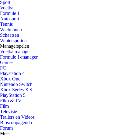
Sport
Voetbal
Formule 1
Autosport
Tennis
Wielrennen
Schaatsen
Wintersporten
Managerspelen
Voetbalmanager
Formule 1-manager
Games
PC
Playstation 4
Xbox One
Nintendo Switch
Xbox Series X|S
PlayStation 5
Film & TV
Film
Televisie
Trailers en Videos
Bioscoopagenda
Forum
Meer