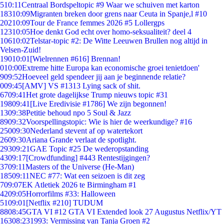
5
10:11
Centraal Bordspeltopic #9 Waar we schuiven met karton
183
10:09
Migranten breken door grens naar Ceuta in Spanje,l #10
202
10:09
Tour de France femmes 2026 #5 Lollergps
123
10:05
Hoe denkt God echt over homo-seksualiteit? deel 4
106
10:02
Telstar-topic #2: De Witte Leeuwen Brullen nog altijd in
Velsen-Zuid!
190
10:01
[Wielrennen #616] Brennan!
0
10:00
Extreme hitte Europa kan economische groei tenietdoen'
9
09:52
Hoeveel geld spendeer jij aan je beginnende relatie?
0
09:45
[AMV] VS #1313 Lying sack of shit.
67
09:41
Het grote dagelijkse Trump nieuws topic #31
198
09:41
[Live Eredivisie #1786] We zijn begonnen!
13
09:38
Petitie behoud npo 5 Soul & Jazz
89
09:32
Voorspellingstopic: Wie is hier de weerkundige? #16
250
09:30
Nederland stevent af op watertekort
26
09:30
Ariana Grande verlaat de spotlight.
293
09:21
GAE Topic #25 De wederopstanding
43
09:17
[Crowdfunding] #443 Rentestijgingen?
37
09:11
Masters of the Universe (He-Man)
185
09:11
NEC #77: Wat een seizoen is dit zeg
7
09:07
EK Atletiek 2026 te Birmingham #1
42
09:05
Horrorfilms #33: Halloween
51
09:01
[Netflix #210] TUDUM
88
08:45
GTA VI #12 GTA VI Extended look 27 Augustus Netflix/YT
163
08:23
1993: Vermissing van Tanja Groen #2