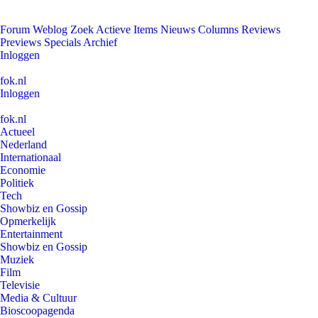
Forum
Weblog
Zoek
Actieve Items
Nieuws
Columns
Reviews
Previews
Specials
Archief
Inloggen
fok.nl
Inloggen
fok.nl
Actueel
Nederland
Internationaal
Economie
Politiek
Tech
Showbiz en Gossip
Opmerkelijk
Entertainment
Showbiz en Gossip
Muziek
Film
Televisie
Media & Cultuur
Bioscoopagenda