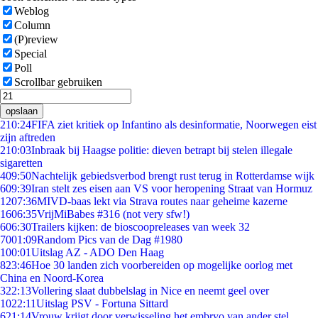
Weblog
Column
(P)review
Special
Poll
Scrollbar gebruiken
opslaan
2
10:24
FIFA ziet kritiek op Infantino als desinformatie, Noorwegen eist
zijn aftreden
2
10:03
Inbraak bij Haagse politie: dieven betrapt bij stelen illegale
sigaretten
4
09:50
Nachtelijk gebiedsverbod brengt rust terug in Rotterdamse wijk
6
09:39
Iran stelt zes eisen aan VS voor heropening Straat van Hormuz
12
07:36
MIVD-baas lekt via Strava routes naar geheime kazerne
16
06:35
VrijMiBabes #316 (not very sfw!)
6
06:30
Trailers kijken: de bioscoopreleases van week 32
70
01:09
Random Pics van de Dag #1980
1
00:01
Uitslag AZ - ADO Den Haag
8
23:46
Hoe 30 landen zich voorbereiden op mogelijke oorlog met
China en Noord-Korea
3
22:13
Vollering slaat dubbelslag in Nice en neemt geel over
10
22:11
Uitslag PSV - Fortuna Sittard
6
21:14
Vrouw krijgt door verwisseling het embryo van ander stel