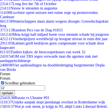
23
14:17
Long live the 7th of October
2
14:11
Nieuw te streamen in augustus
1
14:08
Excelsior opent seizoen met ruime zege op promovendus
Cambuur
60
13:58
Waterschappen slaan alarm wegens droogte: Gereedschapskist
leeg
37
13:13
Random Pics van de Dag #1833
16
12:43
Meta krijgt half miljard boete voor mentale schade bij jongeren
42
12:11
Voedselprijzen wereldwijd op hoogste niveau in ruim drie jaar
29
11:05
Kabinet geeft bedrijven geen compensatie voor schade door
laagwater
6
11:03
Trailers kijken: de bioscoopreleases van week 32
24
10:54
OM eist TBS tegen verwarde man die agenten stak met
aardappelschilmesje
24
08/08
Vier aanhoudingen na doodsbedreiging burgemeester Depla
van Breda
Forum
Forum
Scrollbar gebruiken
opslaan
254
10:38
Russia vs Ukraine #91
11
10:37
Unieke aanpak stopt jarenlange overlast in Rotterdamse wijk
158
10:37
Wat je ook stemt, je krijgt in NL altijd Links Liberaal Beleid.