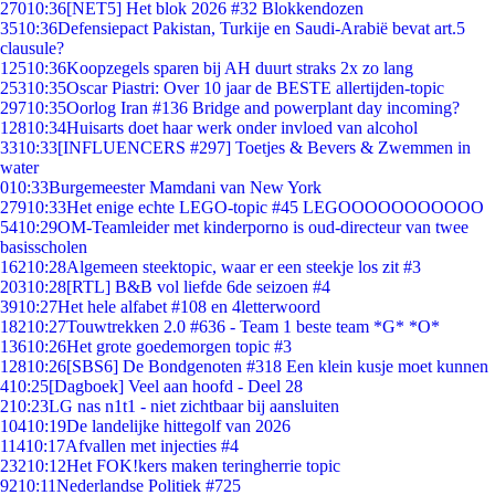
270
10:36
[NET5] Het blok 2026 #32 Blokkendozen
35
10:36
Defensiepact Pakistan, Turkije en Saudi-Arabië bevat art.5
clausule?
125
10:36
Koopzegels sparen bij AH duurt straks 2x zo lang
253
10:35
Oscar Piastri: Over 10 jaar de BESTE allertijden-topic
297
10:35
Oorlog Iran #136 Bridge and powerplant day incoming?
128
10:34
Huisarts doet haar werk onder invloed van alcohol
33
10:33
[INFLUENCERS #297] Toetjes & Bevers & Zwemmen in
water
0
10:33
Burgemeester Mamdani van New York
279
10:33
Het enige echte LEGO-topic #45 LEGOOOOOOOOOOO
54
10:29
OM-Teamleider met kinderporno is oud-directeur van twee
basisscholen
162
10:28
Algemeen steektopic, waar er een steekje los zit #3
203
10:28
[RTL] B&B vol liefde 6de seizoen #4
39
10:27
Het hele alfabet #108 en 4letterwoord
182
10:27
Touwtrekken 2.0 #636 - Team 1 beste team *G* *O*
136
10:26
Het grote goedemorgen topic #3
128
10:26
[SBS6] De Bondgenoten #318 Een klein kusje moet kunnen
4
10:25
[Dagboek] Veel aan hoofd - Deel 28
2
10:23
LG nas n1t1 - niet zichtbaar bij aansluiten
104
10:19
De landelijke hittegolf van 2026
114
10:17
Afvallen met injecties #4
232
10:12
Het FOK!kers maken teringherrie topic
92
10:11
Nederlandse Politiek #725