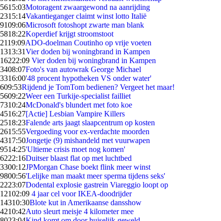
56
15:03
Motoragent zwaargewond na aanrijding
23
15:14
Vakantieganger claimt winst lotto Italië
91
09:06
Microsoft fotoshopt zwarte man blank
58
18:22
Koperdief krijgt stroomstoot
21
19:09
ADO-doelman Coutinho op vrije voeten
13
13:31
Vier doden bij woningbrand in Kampen
162
22:09
Vier doden bij woningbrand in Kampen
34
08:07
Foto's van autowrak George Michael
33
16:00
'48 procent hypotheken VS onder water'
6
09:53
Rijdend je TomTom bedienen? Vergeet het maar!
56
09:22
Weer een Turkije-specialist failliet
73
10:24
McDonald's blundert met foto koe
45
16:27
[Actie] Lesbian Vampire Killers
25
18:23
Falende arts jaagt slaapcentrum op kosten
26
15:55
Vergoeding voor ex-verdachte moorden
43
17:50
Jongetje (9) mishandeld met vuurwapen
95
14:25
'Ultieme crisis moet nog komen'
62
22:16
Duitser blaast flat op met luchtbed
33
00:12
JPMorgan Chase boekt flink meer winst
98
00:56
'Lelijke man maakt meer sperma tijdens seks'
22
23:07
Dodental explosie gastrein Viareggio loopt op
121
02:09
4 jaar cel voor IKEA-doodrijder
143
10:30
Blote kut in Amerikaanse dansshow
42
10:42
Auto sleurt meisje 4 kilometer mee
80
23:04
Kind komt om door huiselijk geweld