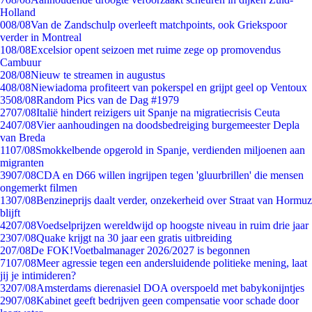
Holland
0
08/08
Van de Zandschulp overleeft matchpoints, ook Griekspoor
verder in Montreal
1
08/08
Excelsior opent seizoen met ruime zege op promovendus
Cambuur
2
08/08
Nieuw te streamen in augustus
4
08/08
Niewiadoma profiteert van pokerspel en grijpt geel op Ventoux
35
08/08
Random Pics van de Dag #1979
27
07/08
Italië hindert reizigers uit Spanje na migratiecrisis Ceuta
24
07/08
Vier aanhoudingen na doodsbedreiging burgemeester Depla
van Breda
11
07/08
Smokkelbende opgerold in Spanje, verdienden miljoenen aan
migranten
39
07/08
CDA en D66 willen ingrijpen tegen 'gluurbrillen' die mensen
ongemerkt filmen
13
07/08
Benzineprijs daalt verder, onzekerheid over Straat van Hormuz
blijft
42
07/08
Voedselprijzen wereldwijd op hoogste niveau in ruim drie jaar
23
07/08
Quake krijgt na 30 jaar een gratis uitbreiding
2
07/08
De FOK!Voetbalmanager 2026/2027 is begonnen
71
07/08
Meer agressie tegen een andersluidende politieke mening, laat
jij je intimideren?
32
07/08
Amsterdams dierenasiel DOA overspoeld met babykonijntjes
29
07/08
Kabinet geeft bedrijven geen compensatie voor schade door