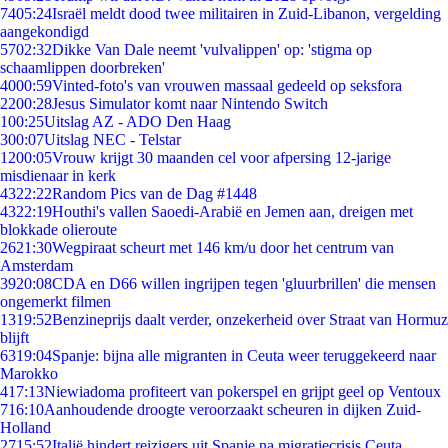
74
05:24
Israël meldt dood twee militairen in Zuid-Libanon, vergelding
aangekondigd
57
02:32
Dikke Van Dale neemt 'vulvalippen' op: 'stigma op
schaamlippen doorbreken'
40
00:59
Vinted-foto's van vrouwen massaal gedeeld op seksfora
22
00:28
Jesus Simulator komt naar Nintendo Switch
1
00:25
Uitslag AZ - ADO Den Haag
3
00:07
Uitslag NEC - Telstar
12
00:05
Vrouw krijgt 30 maanden cel voor afpersing 12-jarige
misdienaar in kerk
43
22:22
Random Pics van de Dag #1448
43
22:19
Houthi's vallen Saoedi-Arabië en Jemen aan, dreigen met
blokkade olieroute
26
21:30
Wegpiraat scheurt met 146 km/u door het centrum van
Amsterdam
39
20:08
CDA en D66 willen ingrijpen tegen 'gluurbrillen' die mensen
ongemerkt filmen
13
19:52
Benzineprijs daalt verder, onzekerheid over Straat van Hormuz
blijft
63
19:04
Spanje: bijna alle migranten in Ceuta weer teruggekeerd naar
Marokko
4
17:13
Niewiadoma profiteert van pokerspel en grijpt geel op Ventoux
7
16:10
Aanhoudende droogte veroorzaakt scheuren in dijken Zuid-
Holland
27
15:52
Italië hindert reizigers uit Spanje na migratiecrisis Ceuta