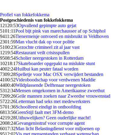
Profiel van fokkefokkema
Postgeschiedenis van fokkefokkema
121
20:53
Opvallend gepimpte auto gejat
51
01:11
Pool bijt pink van marechaussee af op Schiphol
94
11:26
Tienermeisje ontvoerd en misbruikt in Veldhoven
23
01:59
Man vlucht dak op voor politie
51
00:23
Gezochte crimineel zit al jaar vast
12
19:54
Restaurant veilt crisisspullen
95
08:54
Scholier neergestoken in Rotterdam
102
18:17
Skateboarder opgepakt na mislukte stunt
40
02:24
Huilbui kan peuter fataal worden
73
09:28
Spelletje voor Mac OSX verwijdert bestanden
41
00:52
Videoboodschap voor verdwenen Maddie
44
00:40
Wildplassende Delftenaar neergestoken
53
12:34
Mensen omgekomen in Amerikaanse zweethut
72
09:26
Geile mannen zoeken naar Zweedse vrouwenstad
57
22:26
Letterman had seks met medewerksters
57
01:36
Schoolfeest eindigt in onthoofding
68
13:56
GeenStijl faalt met 3FM-demo
42
19:28
Uithuwelijken? Geen ouderlijke macht!
20
08:24
Gevangenisstraf voor corrupte agent
60
17:32
Man licht Belastingdienst voor miljoenen op
95
12:02
Vis met mensentanden verbaast wetenschap