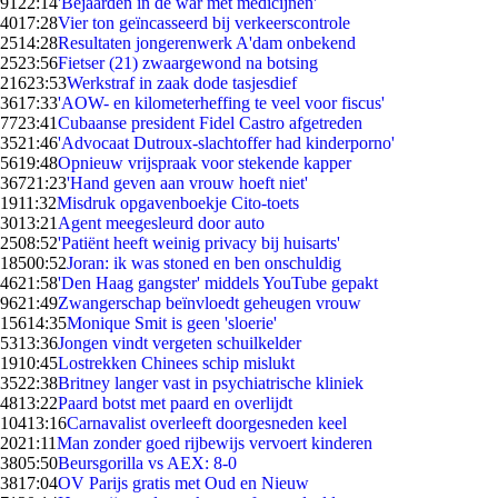
91
22:14
'Bejaarden in de war met medicijnen'
40
17:28
Vier ton geïncasseerd bij verkeerscontrole
25
14:28
Resultaten jongerenwerk A'dam onbekend
25
23:56
Fietser (21) zwaargewond na botsing
216
23:53
Werkstraf in zaak dode tasjesdief
36
17:33
'AOW- en kilometerheffing te veel voor fiscus'
77
23:41
Cubaanse president Fidel Castro afgetreden
35
21:46
'Advocaat Dutroux-slachtoffer had kinderporno'
56
19:48
Opnieuw vrijspraak voor stekende kapper
367
21:23
'Hand geven aan vrouw hoeft niet'
19
11:32
Misdruk opgavenboekje Cito-toets
30
13:21
Agent meegesleurd door auto
25
08:52
'Patiënt heeft weinig privacy bij huisarts'
185
00:52
Joran: ik was stoned en ben onschuldig
46
21:58
'Den Haag gangster' middels YouTube gepakt
96
21:49
Zwangerschap beïnvloedt geheugen vrouw
156
14:35
Monique Smit is geen 'sloerie'
53
13:36
Jongen vindt vergeten schuilkelder
19
10:45
Lostrekken Chinees schip mislukt
35
22:38
Britney langer vast in psychiatrische kliniek
48
13:22
Paard botst met paard en overlijdt
104
13:16
Carnavalist overleeft doorgesneden keel
20
21:11
Man zonder goed rijbewijs vervoert kinderen
38
05:50
Beursgorilla vs AEX: 8-0
38
17:04
OV Parijs gratis met Oud en Nieuw