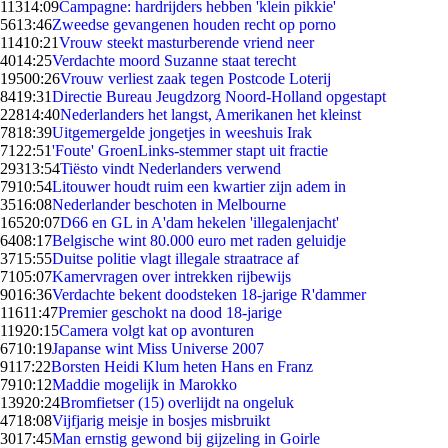
113
14:09
Campagne: hardrijders hebben 'klein pikkie'
56
13:46
Zweedse gevangenen houden recht op porno
114
10:21
Vrouw steekt masturberende vriend neer
40
14:25
Verdachte moord Suzanne staat terecht
195
00:26
Vrouw verliest zaak tegen Postcode Loterij
84
19:31
Directie Bureau Jeugdzorg Noord-Holland opgestapt
228
14:40
Nederlanders het langst, Amerikanen het kleinst
78
18:39
Uitgemergelde jongetjes in weeshuis Irak
71
22:51
'Foute' GroenLinks-stemmer stapt uit fractie
293
13:54
Tiësto vindt Nederlanders verwend
79
10:54
Litouwer houdt ruim een kwartier zijn adem in
35
16:08
Nederlander beschoten in Melbourne
165
20:07
D66 en GL in A'dam hekelen 'illegalenjacht'
64
08:17
Belgische wint 80.000 euro met raden geluidje
37
15:55
Duitse politie vlagt illegale straatrace af
71
05:07
Kamervragen over intrekken rijbewijs
90
16:36
Verdachte bekent doodsteken 18-jarige R'dammer
116
11:47
Premier geschokt na dood 18-jarige
119
20:15
Camera volgt kat op avonturen
67
10:19
Japanse wint Miss Universe 2007
91
17:22
Borsten Heidi Klum heten Hans en Franz
79
10:12
Maddie mogelijk in Marokko
139
20:24
Bromfietser (15) overlijdt na ongeluk
47
18:08
Vijfjarig meisje in bosjes misbruikt
30
17:45
Man ernstig gewond bij gijzeling in Goirle