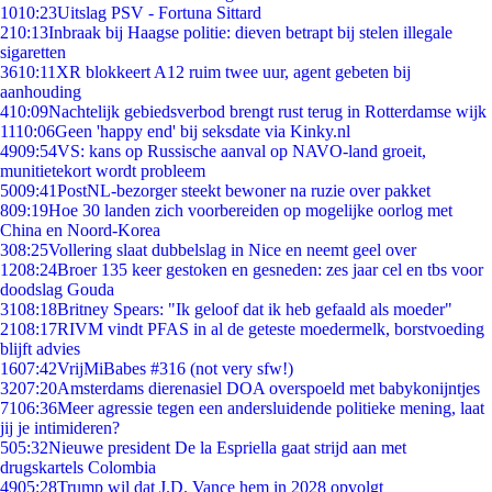
10
10:23
Uitslag PSV - Fortuna Sittard
2
10:13
Inbraak bij Haagse politie: dieven betrapt bij stelen illegale
sigaretten
36
10:11
XR blokkeert A12 ruim twee uur, agent gebeten bij
aanhouding
4
10:09
Nachtelijk gebiedsverbod brengt rust terug in Rotterdamse wijk
11
10:06
Geen 'happy end' bij seksdate via Kinky.nl
49
09:54
VS: kans op Russische aanval op NAVO-land groeit,
munitietekort wordt probleem
50
09:41
PostNL-bezorger steekt bewoner na ruzie over pakket
8
09:19
Hoe 30 landen zich voorbereiden op mogelijke oorlog met
China en Noord-Korea
3
08:25
Vollering slaat dubbelslag in Nice en neemt geel over
12
08:24
Broer 135 keer gestoken en gesneden: zes jaar cel en tbs voor
doodslag Gouda
31
08:18
Britney Spears: "Ik geloof dat ik heb gefaald als moeder"
21
08:17
RIVM vindt PFAS in al de geteste moedermelk, borstvoeding
blijft advies
16
07:42
VrijMiBabes #316 (not very sfw!)
32
07:20
Amsterdams dierenasiel DOA overspoeld met babykonijntjes
71
06:36
Meer agressie tegen een andersluidende politieke mening, laat
jij je intimideren?
5
05:32
Nieuwe president De la Espriella gaat strijd aan met
drugskartels Colombia
49
05:28
Trump wil dat J.D. Vance hem in 2028 opvolgt