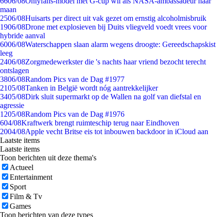
66
06/08
Onlyfans-model met G-cup wil als NASA-ambassadeur naar
maan
25
06/08
Huisarts per direct uit vak gezet om ernstig alcoholmisbruik
19
06/08
Drone met explosieven bij Duits vliegveld voedt vrees voor
hybride aanval
60
06/08
Waterschappen slaan alarm wegens droogte: Gereedschapskist
leeg
24
06/08
Zorgmedewerkster die 's nachts haar vriend bezocht terecht
ontslagen
38
06/08
Random Pics van de Dag #1977
21
05/08
Tanken in België wordt nóg aantrekkelijker
34
05/08
Dirk sluit supermarkt op de Wallen na golf van diefstal en
agressie
12
05/08
Random Pics van de Dag #1976
6
04/08
Kraftwerk brengt ruimteschip terug naar Eindhoven
20
04/08
Apple vecht Britse eis tot inbouwen backdoor in iCloud aan
Laatste items
Laatste items
Toon berichten uit deze thema's
Actueel
Entertainment
Sport
Film & Tv
Games
Toon berichten van deze types