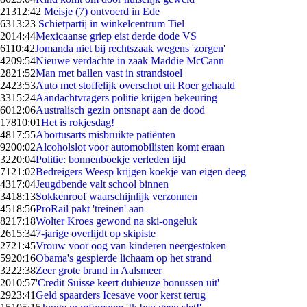
213
12:42
Meisje (7) ontvoerd in Ede
63
13:23
Schietpartij in winkelcentrum Tiel
20
14:44
Mexicaanse griep eist derde dode VS
61
10:42
Jomanda niet bij rechtszaak wegens 'zorgen'
42
09:54
Nieuwe verdachte in zaak Maddie McCann
28
21:52
Man met ballen vast in strandstoel
24
23:53
Auto met stoffelijk overschot uit Roer gehaald
33
15:24
Aandachtvragers politie krijgen bekeuring
60
12:06
Australisch gezin ontsnapt aan de dood
178
10:01
Het is rokjesdag!
48
17:55
Abortusarts misbruikte patiënten
92
00:02
Alcoholslot voor automobilisten komt eraan
32
20:04
Politie: bonnenboekje verleden tijd
71
21:02
Bedreigers Weesp krijgen koekje van eigen deeg
43
17:04
Jeugdbende valt school binnen
34
18:13
Sokkenroof waarschijnlijk verzonnen
45
18:56
ProRail pakt 'treinen' aan
82
17:18
Wolter Kroes gewond na ski-ongeluk
26
15:34
7-jarige overlijdt op skipiste
27
21:45
Vrouw voor oog van kinderen neergestoken
59
20:16
Obama's gespierde lichaam op het strand
32
22:38
Zeer grote brand in Aalsmeer
20
10:57
'Credit Suisse keert dubieuze bonussen uit'
29
23:41
Geld spaarders Icesave voor kerst terug