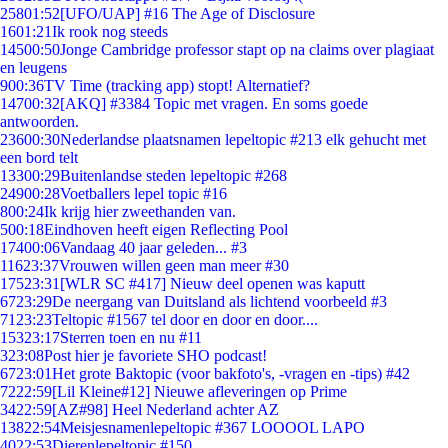
258
01:52
[UFO/UAP] #16 The Age of Disclosure
16
01:21
Ik rook nog steeds
145
00:50
Jonge Cambridge professor stapt op na claims over plagiaat
en leugens
9
00:36
TV Time (tracking app) stopt! Alternatief?
147
00:32
[AKQ] #3384 Topic met vragen. En soms goede
antwoorden.
236
00:30
Nederlandse plaatsnamen lepeltopic #213 elk gehucht met
een bord telt
133
00:29
Buitenlandse steden lepeltopic #268
249
00:28
Voetballers lepel topic #16
8
00:24
Ik krijg hier zweethanden van.
5
00:18
Eindhoven heeft eigen Reflecting Pool
174
00:06
Vandaag 40 jaar geleden... #3
116
23:37
Vrouwen willen geen man meer #30
175
23:31
[WLR SC #417] Nieuw deel openen was kaputt
67
23:29
De neergang van Duitsland als lichtend voorbeeld #3
71
23:23
Teltopic #1567 tel door en door en door....
153
23:17
Sterren toen en nu #11
3
23:08
Post hier je favoriete SHO podcast!
67
23:01
Het grote Baktopic (voor bakfoto's, -vragen en -tips) #42
72
22:59
[Lil Kleine#12] Nieuwe afleveringen op Prime
34
22:59
[AZ#98] Heel Nederland achter AZ
138
22:54
Meisjesnamenlepeltopic #367 LOOOOL LAPO
40
22:53
Dierenlepeltopic #150