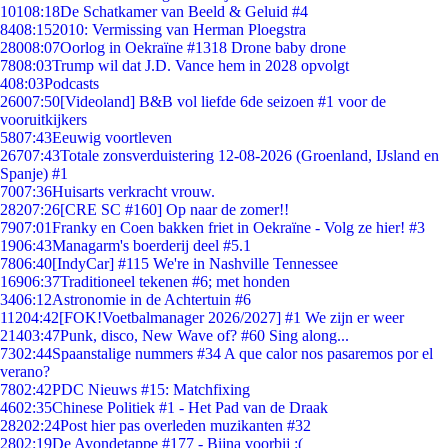
101
08:18
De Schatkamer van Beeld & Geluid #4
84
08:15
2010: Vermissing van Herman Ploegstra
280
08:07
Oorlog in Oekraïne #1318 Drone baby drone
78
08:03
Trump wil dat J.D. Vance hem in 2028 opvolgt
4
08:03
Podcasts
260
07:50
[Videoland] B&B vol liefde 6de seizoen #1 voor de
vooruitkijkers
58
07:43
Eeuwig voortleven
267
07:43
Totale zonsverduistering 12-08-2026 (Groenland, IJsland en
Spanje) #1
70
07:36
Huisarts verkracht vrouw.
282
07:26
[CRE SC #160] Op naar de zomer!!
79
07:01
Franky en Coen bakken friet in Oekraïne - Volg ze hier! #3
19
06:43
Managarm's boerderij deel #5.1
78
06:40
[IndyCar] #115 We're in Nashville Tennessee
169
06:37
Traditioneel tekenen #6; met honden
34
06:12
Astronomie in de Achtertuin #6
112
04:42
[FOK!Voetbalmanager 2026/2027] #1 We zijn er weer
214
03:47
Punk, disco, New Wave of? #60 Sing along...
73
02:44
Spaanstalige nummers #34 A que calor nos pasaremos por el
verano?
78
02:42
PDC Nieuws #15: Matchfixing
46
02:35
Chinese Politiek #1 - Het Pad van de Draak
282
02:24
Post hier pas overleden muzikanten #32
28
02:19
De Avondetappe #177 - Bijna voorbij :(