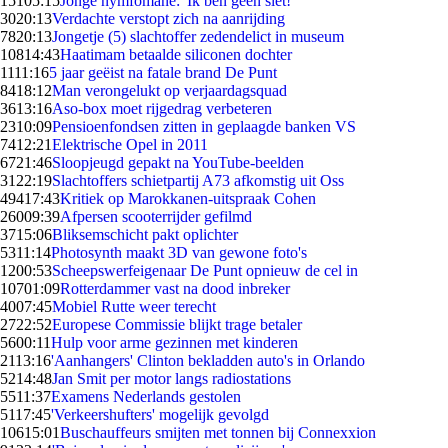
151
05:15
Jonge nymfomane: 'Ik ben geen slet!'
30
20:13
Verdachte verstopt zich na aanrijding
78
20:13
Jongetje (5) slachtoffer zedendelict in museum
108
14:43
Haatimam betaalde siliconen dochter
11
11:16
5 jaar geëist na fatale brand De Punt
84
18:12
Man verongelukt op verjaardagsquad
36
13:16
Aso-box moet rijgedrag verbeteren
23
10:09
Pensioenfondsen zitten in geplaagde banken VS
74
12:21
Elektrische Opel in 2011
67
21:46
Sloopjeugd gepakt na YouTube-beelden
31
22:19
Slachtoffers schietpartij A73 afkomstig uit Oss
494
17:43
Kritiek op Marokkanen-uitspraak Cohen
260
09:39
Afpersen scooterrijder gefilmd
37
15:06
Bliksemschicht pakt oplichter
53
11:14
Photosynth maakt 3D van gewone foto's
12
00:53
Scheepswerfeigenaar De Punt opnieuw de cel in
107
01:09
Rotterdammer vast na dood inbreker
40
07:45
Mobiel Rutte weer terecht
27
22:52
Europese Commissie blijkt trage betaler
56
00:11
Hulp voor arme gezinnen met kinderen
21
13:16
'Aanhangers' Clinton bekladden auto's in Orlando
52
14:48
Jan Smit per motor langs radiostations
55
11:37
Examens Nederlands gestolen
51
17:45
'Verkeershufters' mogelijk gevolgd
106
15:01
Buschauffeurs smijten met tonnen bij Connexxion