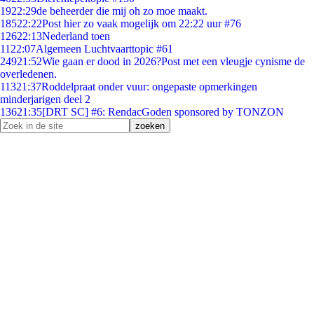
19
22:29
de beheerder die mij oh zo moe maakt.
185
22:22
Post hier zo vaak mogelijk om 22:22 uur #76
126
22:13
Nederland toen
11
22:07
Algemeen Luchtvaarttopic #61
249
21:52
Wie gaan er dood in 2026?Post met een vleugje cynisme de
overledenen.
113
21:37
Roddelpraat onder vuur: ongepaste opmerkingen
minderjarigen deel 2
136
21:35
[DRT SC] #6: RendacGoden sponsored by TONZON