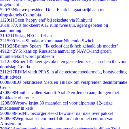
ingebracht
5
20:35
Nieuwe president De la Espriella gaat strijd aan met
drugskartels Colombia
11
20:11
Geen 'happy end' bij seksdate via Kinky.nl
36
19:57
XR blokkeert A12 ruim twee uur, agent gebeten bij
aanhouding
3
19:21
Uitslag NEC - Telstar
22
15:00
Jesus Simulator komt naar Nintendo Switch
31
13:26
Britney Spears: "Ik geloof dat ik heb gefaald als moeder"
49
12:42
VS: kans op Russische aanval op NAVO-land groeit,
munitietekort wordt probleem
12
12:28
Broer 135 keer gestoken en gesneden: zes jaar cel en tbs voor
doodslag Gouda
21
12:17
RIVM vindt PFAS in al de geteste moedermelk, borstvoeding
blijft advies
60
08/08
EU bekritiseert Meta en TikTok om verspreiden desinformatie
Ceuta
43
08/08
Houthi's vallen Saoedi-Arabië en Jemen aan, dreigen met
blokkade olieroute
12
08/08
Vrouw krijgt 30 maanden cel voor afpersing 12-jarige
misdienaar in kerk
50
08/08
PostNL-bezorger steekt bewoner na ruzie over pakket
26
08/08
Wegpiraat scheurt met 146 km/u door het centrum van
Amsterdam
7
08/08
Aanhoudende droogte veroorzaakt scheuren in dijken Zuid-