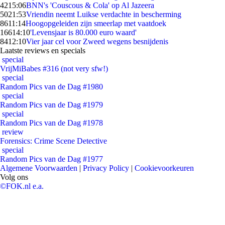
42
15:06
BNN's 'Couscous & Cola' op Al Jazeera
50
21:53
Vriendin neemt Luikse verdachte in bescherming
86
11:14
Hoogopgeleiden zijn smeerlap met vaatdoek
166
14:10
'Levensjaar is 80.000 euro waard'
84
12:10
Vier jaar cel voor Zweed wegens besnijdenis
Laatste reviews en specials
special
VrijMiBabes #316 (not very sfw!)
special
Random Pics van de Dag #1980
special
Random Pics van de Dag #1979
special
Random Pics van de Dag #1978
review
Forensics: Crime Scene Detective
special
Random Pics van de Dag #1977
Algemene Voorwaarden
|
Privacy Policy
|
Cookievoorkeuren
Volg ons
©FOK.nl e.a.