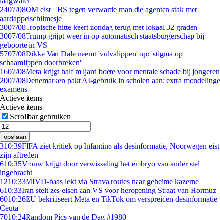
laagwater
24
07/08
OM eist TBS tegen verwarde man die agenten stak met
aardappelschilmesje
30
07/08
Tropische hitte keert zondag terug met lokaal 32 graden
30
07/08
Trump grijpt weer in op automatisch staatsburgerschap bij
geboorte in VS
57
07/08
Dikke Van Dale neemt 'vulvalippen' op: 'stigma op
schaamlippen doorbreken'
16
07/08
Meta krijgt half miljard boete voor mentale schade bij jongeren
20
07/08
Denemarken pakt AI-gebruik in scholen aan: extra mondelinge
examens
Actieve items
Actieve items
Scrollbar gebruiken
opslaan
3
10:39
FIFA ziet kritiek op Infantino als desinformatie, Noorwegen eist
zijn aftreden
6
10:35
Vrouw krijgt door verwisseling het embryo van ander stel
ingebracht
12
10:33
MIVD-baas lekt via Strava routes naar geheime kazerne
6
10:33
Iran stelt zes eisen aan VS voor heropening Straat van Hormuz
60
10:26
EU bekritiseert Meta en TikTok om verspreiden desinformatie
Ceuta
70
10:24
Random Pics van de Dag #1980