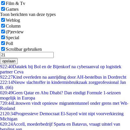
Film & Tv
Games
Toon berichten van deze types
Weblog
Column
(P)review
Special
Poll
Scrollbar gebruiken
opslaan
9
22:40
Datalek bij Bol en de Bijenkorf na cyberaanval op logistiek
partner Ceva
9
22:27
Kind overleden na aanrijding door AH-bestelbus in Dordrecht
2
22:14
Nieuw slachtoffer in kindermisbruikzaak zorgprofessional Jan
B. (66)
0
20:49
Geen Qatar en Abu Dhabi? Dan eindigt Formule 1-seizoen
mogelijk in Europa
7
20:44
Litouwen vindt opnieuw migrantentunnel onder grens met Wit-
Rusland
21
20:34
Progressieve Democraat El-Sayed wint nipt voorverkiezing
Michigan
6
20:24
Accell, moederbedrijf Sparta en Batavus, vraagt uitstel van
betaling aan