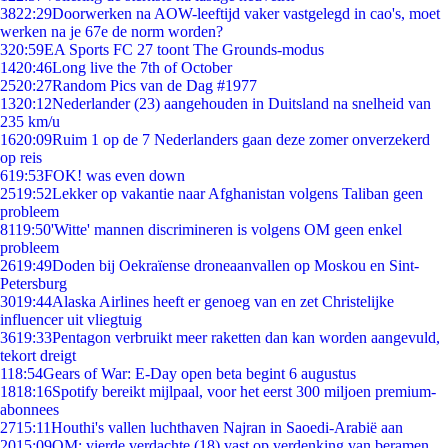
38
22:29
Doorwerken na AOW-leeftijd vaker vastgelegd in cao's, moet
werken na je 67e de norm worden?
3
20:59
EA Sports FC 27 toont The Grounds-modus
14
20:46
Long live the 7th of October
25
20:27
Random Pics van de Dag #1977
13
20:12
Nederlander (23) aangehouden in Duitsland na snelheid van
235 km/u
16
20:09
Ruim 1 op de 7 Nederlanders gaan deze zomer onverzekerd
op reis
6
19:53
FOK! was even down
25
19:52
Lekker op vakantie naar Afghanistan volgens Taliban geen
probleem
81
19:50
'Witte' mannen discrimineren is volgens OM geen enkel
probleem
26
19:49
Doden bij Oekraïense droneaanvallen op Moskou en Sint-
Petersburg
30
19:44
Alaska Airlines heeft er genoeg van en zet Christelijke
influencer uit vliegtuig
36
19:33
Pentagon verbruikt meer raketten dan kan worden aangevuld,
tekort dreigt
1
18:54
Gears of War: E-Day open beta begint 6 augustus
18
18:16
Spotify bereikt mijlpaal, voor het eerst 300 miljoen premium-
abonnees
27
15:11
Houthi's vallen luchthaven Najran in Saoedi-Arabië aan
20
15:09
OM: vierde verdachte (18) vast op verdenking van beramen