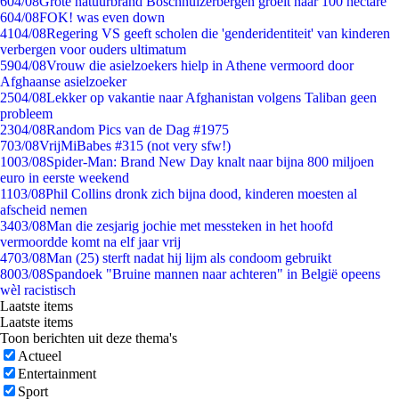
6
04/08
Grote natuurbrand Boschhuizerbergen groeit naar 100 hectare
6
04/08
FOK! was even down
41
04/08
Regering VS geeft scholen die 'genderidentiteit' van kinderen
verbergen voor ouders ultimatum
59
04/08
Vrouw die asielzoekers hielp in Athene vermoord door
Afghaanse asielzoeker
25
04/08
Lekker op vakantie naar Afghanistan volgens Taliban geen
probleem
23
04/08
Random Pics van de Dag #1975
7
03/08
VrijMiBabes #315 (not very sfw!)
10
03/08
Spider-Man: Brand New Day knalt naar bijna 800 miljoen
euro in eerste weekend
11
03/08
Phil Collins dronk zich bijna dood, kinderen moesten al
afscheid nemen
34
03/08
Man die zesjarig jochie met messteken in het hoofd
vermoordde komt na elf jaar vrij
47
03/08
Man (25) sterft nadat hij lijm als condoom gebruikt
80
03/08
Spandoek "Bruine mannen naar achteren" in België opeens
wèl racistisch
Laatste items
Laatste items
Toon berichten uit deze thema's
Actueel
Entertainment
Sport