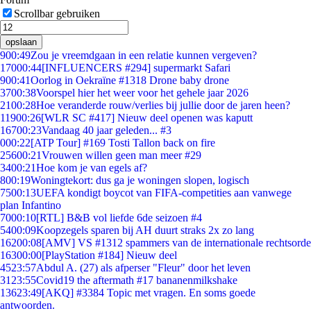
Scrollbar gebruiken
opslaan
9
00:49
Zou je vreemdgaan in een relatie kunnen vergeven?
170
00:44
[INFLUENCERS #294] supermarkt Safari
9
00:41
Oorlog in Oekraïne #1318 Drone baby drone
37
00:38
Voorspel hier het weer voor het gehele jaar 2026
21
00:28
Hoe veranderde rouw/verlies bij jullie door de jaren heen?
119
00:26
[WLR SC #417] Nieuw deel openen was kaputt
167
00:23
Vandaag 40 jaar geleden... #3
0
00:22
[ATP Tour] #169 Tosti Tallon back on fire
256
00:21
Vrouwen willen geen man meer #29
34
00:21
Hoe kom je van egels af?
8
00:19
Woningtekort: dus ga je woningen slopen, logisch
75
00:13
UEFA kondigt boycot van FIFA-competities aan vanwege
plan Infantino
70
00:10
[RTL] B&B vol liefde 6de seizoen #4
54
00:09
Koopzegels sparen bij AH duurt straks 2x zo lang
162
00:08
[AMV] VS #1312 spammers van de internationale rechtsorde
163
00:00
[PlayStation #184] Nieuw deel
45
23:57
Abdul A. (27) als afperser "Fleur" door het leven
31
23:55
Covid19 the aftermath #17 bananenmilkshake
136
23:49
[AKQ] #3384 Topic met vragen. En soms goede
antwoorden.