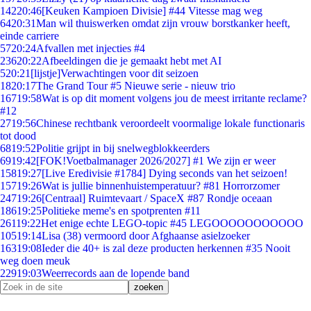
142
20:46
[Keuken Kampioen Divisie] #44 Vitesse mag weg
64
20:31
Man wil thuiswerken omdat zijn vrouw borstkanker heeft,
einde carriere
57
20:24
Afvallen met injecties #4
236
20:22
Afbeeldingen die je gemaakt hebt met AI
5
20:21
[lijstje]Verwachtingen voor dit seizoen
18
20:17
The Grand Tour #5 Nieuwe serie - nieuw trio
167
19:58
Wat is op dit moment volgens jou de meest irritante reclame?
#12
27
19:56
Chinese rechtbank veroordeelt voormalige lokale functionaris
tot dood
68
19:52
Politie grijpt in bij snelwegblokkeerders
69
19:42
[FOK!Voetbalmanager 2026/2027] #1 We zijn er weer
158
19:27
[Live Eredivisie #1784] Dying seconds van het seizoen!
157
19:26
Wat is jullie binnenhuistemperatuur? #81 Horrorzomer
247
19:26
[Centraal] Ruimtevaart / SpaceX #87 Rondje oceaan
186
19:25
Politieke meme's en spotprenten #11
261
19:22
Het enige echte LEGO-topic #45 LEGOOOOOOOOOOO
105
19:14
Lisa (38) vermoord door Afghaanse asielzoeker
163
19:08
Ieder die 40+ is zal deze producten herkennen #35 Nooit
weg doen meuk
229
19:03
Weerrecords aan de lopende band