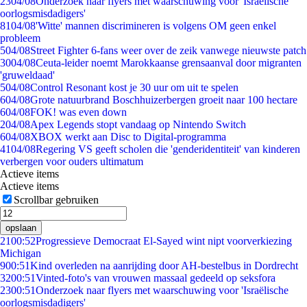
23
04/08
Onderzoek naar flyers met waarschuwing voor 'Israëlische
oorlogsmisdadigers'
81
04/08
'Witte' mannen discrimineren is volgens OM geen enkel
probleem
5
04/08
Street Fighter 6-fans weer over de zeik vanwege nieuwste patch
30
04/08
Ceuta-leider noemt Marokkaanse grensaanval door migranten
'gruweldaad'
5
04/08
Control Resonant kost je 30 uur om uit te spelen
6
04/08
Grote natuurbrand Boschhuizerbergen groeit naar 100 hectare
6
04/08
FOK! was even down
2
04/08
Apex Legends stopt vandaag op Nintendo Switch
6
04/08
XBOX werkt aan Disc to Digital-programma
41
04/08
Regering VS geeft scholen die 'genderidentiteit' van kinderen
verbergen voor ouders ultimatum
Actieve items
Actieve items
Scrollbar gebruiken
opslaan
21
00:52
Progressieve Democraat El-Sayed wint nipt voorverkiezing
Michigan
9
00:51
Kind overleden na aanrijding door AH-bestelbus in Dordrecht
32
00:51
Vinted-foto's van vrouwen massaal gedeeld op seksfora
23
00:51
Onderzoek naar flyers met waarschuwing voor 'Israëlische
oorlogsmisdadigers'