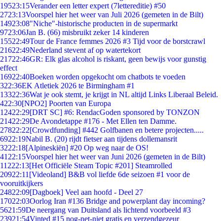
195
23:15
Verander een letter expert (7lettereditie) #50
27
23:13
Voorspel hier het weer van Juli 2026 (gemeten in de Bilt)
149
23:08
"Niche"-historische producten in de supermarkt
97
23:06
Jan B. (66) misbruikt zeker 14 kinderen
155
22:49
Tour de France femmes 2026 #3 Tijd voor de borstcrawl
216
22:49
Nederland stevent af op watertekort
217
22:46
GR: Elk glas alcohol is riskant, geen bewijs voor gunstig
effect
169
22:40
Boeken worden opgekocht om chatbots te voeden
3
22:36
EK Atletiek 2026 te Birmingham #1
133
22:36
Wat je ook stemt, je krijgt in NL altijd Links Liberaal Beleid.
4
22:30
[NPO2] Poorten van Europa
124
22:29
[DRT SC] #6: RendacGoden sponsored by TONZON
214
22:29
De Avondetappe #176 - Met Ellen ten Damme.
278
22:22
[Crowdfunding] #442 Golfbanen en betere projecten.....
69
22:19
Nabil B. (20) rijdt fietser aan tijdens dollemansrit
32
22:18
[Alpineskiën] #20 Op weg naar de OS!
41
22:15
Voorspel hier het weer van Juni 2026 (gemeten in de Bilt)
112
22:13
[Het Officiële Steam Topic #201] Steamrolled
209
22:11
[Videoland] B&B vol liefde 6de seizoen #1 voor de
vooruitkijkers
248
22:09
[Dagboek] Veel aan hoofd - Deel 27
170
22:03
Oorlog Iran #136 Bridge and powerplant day incoming?
56
21:59
De neergang van Duitsland als lichtend voorbeeld #3
239
21:54
Vinted #15 nog-net-niet gratis en verzendgezeur