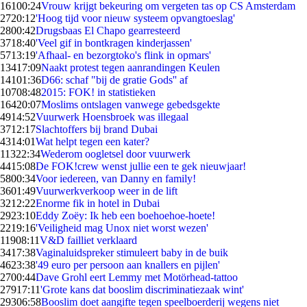
161
00:24
Vrouw krijgt bekeuring om vergeten tas op CS Amsterdam
27
20:12
'Hoog tijd voor nieuw systeem opvangtoeslag'
28
00:42
Drugsbaas El Chapo gearresteerd
37
18:40
'Veel gif in bontkragen kinderjassen'
57
13:19
'Afhaal- en bezorgtoko's flink in opmars'
134
17:09
Naakt protest tegen aanrandingen Keulen
141
01:36
D66: schaf "bij de gratie Gods'' af
107
08:48
2015: FOK! in statistieken
164
20:07
Moslims ontslagen vanwege gebedsgekte
49
14:52
Vuurwerk Hoensbroek was illegaal
37
12:17
Slachtoffers bij brand Dubai
43
14:01
Wat helpt tegen een kater?
113
22:34
Wederom oogletsel door vuurwerk
44
15:08
De FOK!crew wenst jullie een te gek nieuwjaar!
58
00:34
Voor iedereen, van Danny en family!
36
01:49
Vuurwerkverkoop weer in de lift
32
12:22
Enorme fik in hotel in Dubai
29
23:10
Eddy Zoëy: Ik heb een boehoehoe-hoete!
22
19:16
'Veiligheid mag Unox niet worst wezen'
119
08:11
V&D failliet verklaard
34
17:38
Vaginaluidspreker stimuleert baby in de buik
46
23:38
'49 euro per persoon aan knallers en pijlen'
27
00:44
Dave Grohl eert Lemmy met Motörhead-tattoo
279
17:11
'Grote kans dat booslim discriminatiezaak wint'
293
06:58
Booslim doet aangifte tegen speelboerderij wegens niet