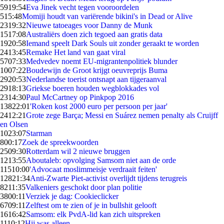
59
19:54
Eva Jinek vecht tegen vooroordelen
5
15:48
Momiji houdt van variërende bikini's in Dead or Alive
23
19:32
Nieuwe tatoeages voor Danny de Munk
15
17:08
Australiërs doen zich tegoed aan gratis data
19
20:58
Iemand speelt Dark Souls uit zonder geraakt te worden
24
13:45
Remake Het land van gaat viral
57
07:33
Medvedev noemt EU-migrantenpolitiek blunder
10
07:22
Boudewijn de Groot krijgt oeuvreprijs Buma
29
20:53
Nederlandse toerist ontsnapt aan tijgeraanval
29
18:13
Griekse boeren houden wegblokkades vol
23
14:30
Paul McCartney op Pinkpop 2016
138
22:01
'Roken kost 2000 euro per persoon per jaar'
24
12:21
Grote zege Barça; Messi en Suárez nemen penalty als Cruijff
en Olsen
10
23:07
Starman
8
00:17
Zoek de spreekwoorden
25
09:30
Rotterdam wil 2 nieuwe bruggen
12
13:55
Aboutaleb: opvolging Samsom niet aan de orde
115
10:00
'Advocaat moslimmeisje verdraait feiten'
128
21:34
Anti-Zwarte Piet-activist overlijdt tijdens terugreis
82
11:35
Valkeniers geschokt door plan politie
38
00:11
Verziek je dag: Cookieclicker
67
09:11
Zelftest om te zien of je in bullshit gelooft
16
16:42
Samsom: elk PvdA-lid kan zich uitspreken
11
10:12
Hij was alleen ...