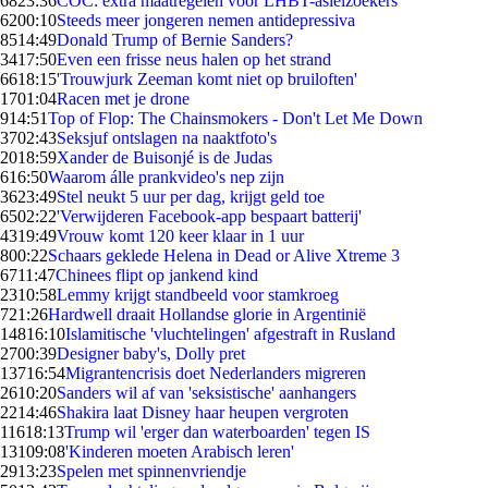
68
23:36
COC: extra maatregelen voor LHBT-asielzoekers
62
00:10
Steeds meer jongeren nemen antidepressiva
85
14:49
Donald Trump of Bernie Sanders?
34
17:50
Even een frisse neus halen op het strand
66
18:15
'Trouwjurk Zeeman komt niet op bruiloften'
17
01:04
Racen met je drone
9
14:51
Top of Flop: The Chainsmokers - Don't Let Me Down
37
02:43
Seksjuf ontslagen na naaktfoto's
20
18:59
Xander de Buisonjé is de Judas
6
16:50
Waarom álle prankvideo's nep zijn
36
23:49
Stel neukt 5 uur per dag, krijgt geld toe
65
02:22
'Verwijderen Facebook-app bespaart batterij'
43
19:49
Vrouw komt 120 keer klaar in 1 uur
8
00:22
Schaars geklede Helena in Dead or Alive Xtreme 3
67
11:47
Chinees flipt op jankend kind
23
10:58
Lemmy krijgt standbeeld voor stamkroeg
7
21:26
Hardwell draait Hollandse glorie in Argentinië
148
16:10
Islamitische 'vluchtelingen' afgestraft in Rusland
27
00:39
Designer baby's, Dolly pret
137
16:54
Migrantencrisis doet Nederlanders migreren
26
10:20
Sanders wil af van 'seksistische' aanhangers
22
14:46
Shakira laat Disney haar heupen vergroten
116
18:13
Trump wil 'erger dan waterboarden' tegen IS
131
09:08
'Kinderen moeten Arabisch leren'
29
13:23
Spelen met spinnenvriendje