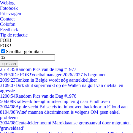
Weblog
Fotoboek
Prijsvragen
Contact
Colofon
Feedback
Tip de redactie
FOK!
FOK!
Scrollbar gebruiken
opslaan
25
14:35
Random Pics van de Dag #1977
2
09:50
De FOK!Voetbalmanager 2026/2027 is begonnen
20
09:23
Tanken in België wordt nóg aantrekkelijker
31
09:07
Dirk sluit supermarkt op de Wallen na golf van diefstal en
agressie
12
00:54
Random Pics van de Dag #1976
5
04/08
Kraftwerk brengt ruimteschip terug naar Eindhoven
20
04/08
Apple vecht Britse eis tot inbouwen backdoor in iCloud aan
81
04/08
'Witte' mannen discrimineren is volgens OM geen enkel
probleem
30
04/08
Ceuta-leider noemt Marokkaanse grensaanval door migranten
'gruweldaad'