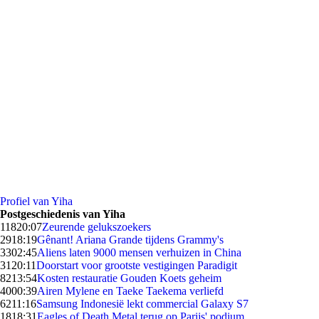
Profiel van Yiha
Postgeschiedenis van Yiha
118
20:07
Zeurende gelukszoekers
29
18:19
Gênant! Ariana Grande tijdens Grammy's
33
02:45
Aliens laten 9000 mensen verhuizen in China
31
20:11
Doorstart voor grootste vestigingen Paradigit
82
13:54
Kosten restauratie Gouden Koets geheim
40
00:39
Airen Mylene en Taeke Taekema verliefd
62
11:16
Samsung Indonesië lekt commercial Galaxy S7
18
18:31
Eagles of Death Metal terug op Parijs' podium