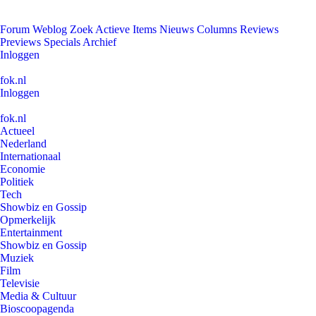
Forum
Weblog
Zoek
Actieve Items
Nieuws
Columns
Reviews
Previews
Specials
Archief
Inloggen
fok.nl
Inloggen
fok.nl
Actueel
Nederland
Internationaal
Economie
Politiek
Tech
Showbiz en Gossip
Opmerkelijk
Entertainment
Showbiz en Gossip
Muziek
Film
Televisie
Media & Cultuur
Bioscoopagenda