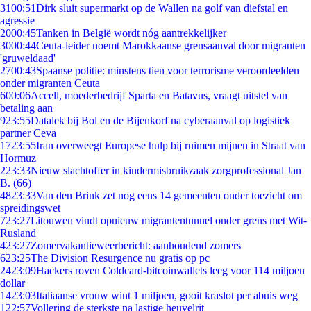
31
00:51
Dirk sluit supermarkt op de Wallen na golf van diefstal en
agressie
20
00:45
Tanken in België wordt nóg aantrekkelijker
30
00:44
Ceuta-leider noemt Marokkaanse grensaanval door migranten
'gruweldaad'
27
00:43
Spaanse politie: minstens tien voor terrorisme veroordeelden
onder migranten Ceuta
6
00:06
Accell, moederbedrijf Sparta en Batavus, vraagt uitstel van
betaling aan
9
23:55
Datalek bij Bol en de Bijenkorf na cyberaanval op logistiek
partner Ceva
17
23:55
Iran overweegt Europese hulp bij ruimen mijnen in Straat van
Hormuz
2
23:33
Nieuw slachtoffer in kindermisbruikzaak zorgprofessional Jan
B. (66)
48
23:33
Van den Brink zet nog eens 14 gemeenten onder toezicht om
spreidingswet
7
23:27
Litouwen vindt opnieuw migrantentunnel onder grens met Wit-
Rusland
4
23:27
Zomervakantieweerbericht: aanhoudend zomers
6
23:25
The Division Resurgence nu gratis op pc
24
23:09
Hackers roven Coldcard-bitcoinwallets leeg voor 114 miljoen
dollar
14
23:03
Italiaanse vrouw wint 1 miljoen, gooit kraslot per abuis weg
1
22:57
Vollering de sterkste na lastige heuvelrit