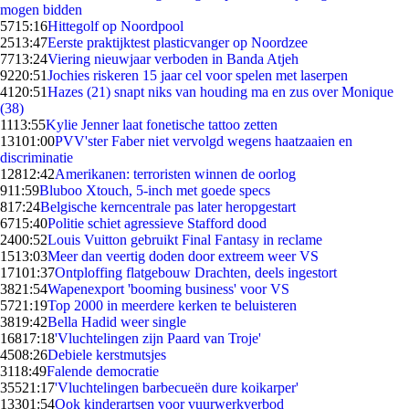
mogen bidden
57
15:16
Hittegolf op Noordpool
25
13:47
Eerste praktijktest plasticvanger op Noordzee
77
13:24
Viering nieuwjaar verboden in Banda Atjeh
92
20:51
Jochies riskeren 15 jaar cel voor spelen met laserpen
41
20:51
Hazes (21) snapt niks van houding ma en zus over Monique
(38)
11
13:55
Kylie Jenner laat fonetische tattoo zetten
131
01:00
PVV'ster Faber niet vervolgd wegens haatzaaien en
discriminatie
128
12:42
Amerikanen: terroristen winnen de oorlog
9
11:59
Bluboo Xtouch, 5-inch met goede specs
8
17:24
Belgische kerncentrale pas later heropgestart
67
15:40
Politie schiet agressieve Stafford dood
24
00:52
Louis Vuitton gebruikt Final Fantasy in reclame
15
13:03
Meer dan veertig doden door extreem weer VS
171
01:37
Ontploffing flatgebouw Drachten, deels ingestort
38
21:54
Wapenexport 'booming business' voor VS
57
21:19
Top 2000 in meerdere kerken te beluisteren
38
19:42
Bella Hadid weer single
168
17:18
'Vluchtelingen zijn Paard van Troje'
45
08:26
Debiele kerstmutsjes
31
18:49
Falende democratie
355
21:17
'Vluchtelingen barbecueën dure koikarper'
133
01:54
Ook kinderartsen voor vuurwerkverbod