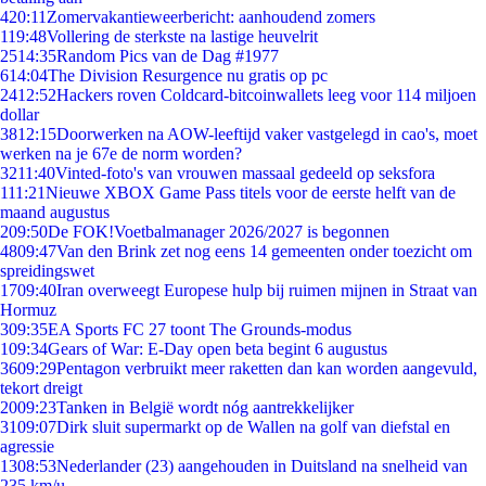
4
20:11
Zomervakantieweerbericht: aanhoudend zomers
1
19:48
Vollering de sterkste na lastige heuvelrit
25
14:35
Random Pics van de Dag #1977
6
14:04
The Division Resurgence nu gratis op pc
24
12:52
Hackers roven Coldcard-bitcoinwallets leeg voor 114 miljoen
dollar
38
12:15
Doorwerken na AOW-leeftijd vaker vastgelegd in cao's, moet
werken na je 67e de norm worden?
32
11:40
Vinted-foto's van vrouwen massaal gedeeld op seksfora
1
11:21
Nieuwe XBOX Game Pass titels voor de eerste helft van de
maand augustus
2
09:50
De FOK!Voetbalmanager 2026/2027 is begonnen
48
09:47
Van den Brink zet nog eens 14 gemeenten onder toezicht om
spreidingswet
17
09:40
Iran overweegt Europese hulp bij ruimen mijnen in Straat van
Hormuz
3
09:35
EA Sports FC 27 toont The Grounds-modus
1
09:34
Gears of War: E-Day open beta begint 6 augustus
36
09:29
Pentagon verbruikt meer raketten dan kan worden aangevuld,
tekort dreigt
20
09:23
Tanken in België wordt nóg aantrekkelijker
31
09:07
Dirk sluit supermarkt op de Wallen na golf van diefstal en
agressie
13
08:53
Nederlander (23) aangehouden in Duitsland na snelheid van
235 km/u