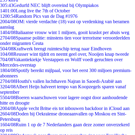
3
05:43
Gedurfd NEC blijft overeind bij Olympiakos
14
01:00
Long live the 7th of October
12
00:54
Random Pics van de Dag #1976
20
04/08
OM: vierde verdachte (18) vast op verdenking van beramen
aanslag
14
04/08
Italiaanse vrouw wint 1 miljoen, gooit kraslot per abuis weg
27
04/08
Spaanse politie: minstens tien voor terrorisme veroordeelden
onder migranten Ceuta
5
04/08
Kraftwerk brengt ruimteschip terug naar Eindhoven
1
04/08
Reusser wint tijdrit en neemt geel over, Nooijen knap tweede
7
04/08
Vakantiekiekje Verstappen en Wolff voedt geruchten over
Mercedes-overstap
18
04/08
Spotify bereikt mijlpaal, voor het eerst 300 miljoen premium-
abonnees
27
04/08
Houthi's vallen luchthaven Najran in Saoedi-Arabië aan
32
04/08
Albert Heijn halveert tempo van Koopzegels sparen vanaf
september
55
04/08
Boeren waarschuwen voor lagere oogst door aanhoudende
hitte en droogte
20
04/08
Apple vecht Britse eis tot inbouwen backdoor in iCloud aan
26
04/08
Doden bij Oekraïense droneaanvallen op Moskou en Sint-
Petersburg
16
04/08
Ruim 1 op de 7 Nederlanders gaan deze zomer onverzekerd
op reis