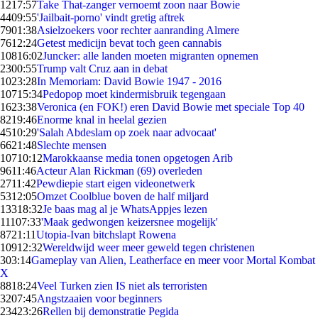
12
17:57
Take That-zanger vernoemt zoon naar Bowie
44
09:55
'Jailbait-porno' vindt gretig aftrek
79
01:38
Asielzoekers voor rechter aanranding Almere
76
12:24
Getest medicijn bevat toch geen cannabis
108
16:02
Juncker: alle landen moeten migranten opnemen
23
00:55
Trump valt Cruz aan in debat
10
23:28
In Memoriam: David Bowie 1947 - 2016
107
15:34
Pedopop moet kindermisbruik tegengaan
16
23:38
Veronica (en FOK!) eren David Bowie met speciale Top 40
82
19:46
Enorme knal in heelal gezien
45
10:29
'Salah Abdeslam op zoek naar advocaat'
66
21:48
Slechte mensen
107
10:12
Marokkaanse media tonen opgetogen Arib
96
11:46
Acteur Alan Rickman (69) overleden
27
11:42
Pewdiepie start eigen videonetwerk
53
12:05
Omzet Coolblue boven de half miljard
133
18:32
Je baas mag al je WhatsAppjes lezen
111
07:33
'Maak gedwongen keizersnee mogelijk'
87
21:11
Utopia-Ivan bitchslapt Rowena
109
12:32
Wereldwijd weer meer geweld tegen christenen
3
03:14
Gameplay van Alien, Leatherface en meer voor Mortal Kombat
X
88
18:24
Veel Turken zien IS niet als terroristen
32
07:45
Angstzaaien voor beginners
234
23:26
Rellen bij demonstratie Pegida