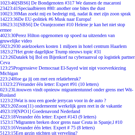
10
23:46
[SBS6] De Bondgenoten #317 We dansen de macaroni
234
23:41
Speciaalbieren #80: another one bites the dust
100
23:39
Man zoekt mij en bedreigt mij, nadat ik met zijn zoon sprak
142
23:36
De EU-politiek #6 Musk naar Europa!
186
23:31
[SBS6] De Oranjezomer #10 Helene je kan het niet stop
ermee
40
23:30
Perez Hilton opgenomen op spoed na uitzenden van
gruwelijke video
59
23:29
30 asielzoekers kosten 1 miljoen in hotel centrum Haarlem
18
23:27
Het grote dagelijkse Trump nieuws topic #31
1
23:26
Datalek bij Bol en Bijenkorf na cyberaanval op logistiek partner
Ceva
1
23:25
Progressieve Democraat El-Sayed wint nipt voorverkiezing
Michigan
2
23:24
Hoe ga jij om met een relatiebreuk?
133
23:23
Verander één letter: Expert #91 (10 letters)
0
23:23
Litouwen vindt opnieuw migrantentunnel onder grens met Wit-
Rusland
12
23:23
Wat is nou een goede jerrycan voor in de auto ?
38
23:20
Zoon(11) onderneemt werkelijk geen reet in de vakantie
49
23:19
[NPO1] Goedenavond Nederland
42
23:18
Verander één letter: Expert #143 (9 letters)
15
23:17
Migranten breken door grens naar Ceuta in Spanje,l #10
10
23:16
Verander één letter. Expert # 75 (8 letters)
51
23:15
Een gezin stichten uit verveling?