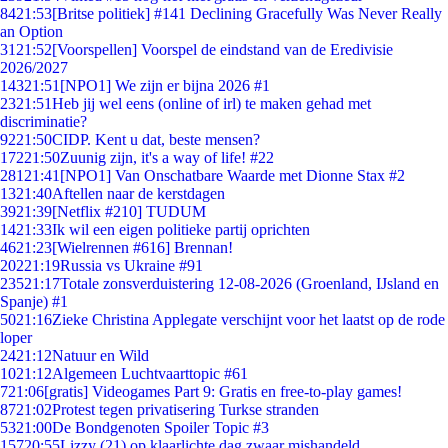
84
21:53
[Britse politiek] #141 Declining Gracefully Was Never Really
an Option
31
21:52
[Voorspellen] Voorspel de eindstand van de Eredivisie
2026/2027
143
21:51
[NPO1] We zijn er bijna 2026 #1
23
21:51
Heb jij wel eens (online of irl) te maken gehad met
discriminatie?
92
21:50
CIDP. Kent u dat, beste mensen?
172
21:50
Zuunig zijn, it's a way of life! #22
281
21:41
[NPO1] Van Onschatbare Waarde met Dionne Stax #2
13
21:40
Aftellen naar de kerstdagen
39
21:39
[Netflix #210] TUDUM
14
21:33
Ik wil een eigen politieke partij oprichten
46
21:23
[Wielrennen #616] Brennan!
202
21:19
Russia vs Ukraine #91
235
21:17
Totale zonsverduistering 12-08-2026 (Groenland, IJsland en
Spanje) #1
50
21:16
Zieke Christina Applegate verschijnt voor het laatst op de rode
loper
24
21:12
Natuur en Wild
10
21:12
Algemeen Luchtvaarttopic #61
7
21:06
[gratis] Videogames Part 9: Gratis en free-to-play games!
87
21:02
Protest tegen privatisering Turkse stranden
53
21:00
De Bondgenoten Spoiler Topic #3
157
20:55
Lizzy (21) op klaarlichte dag zwaar mishandeld