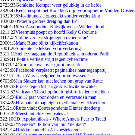
27
23:35
Geraldine Kemper weer gelukkig in de liefde
28
20:47
Reclamespot met Ronaldo zorgt voor ophef in Midden-Oosten
133
20:35
Moslimmeisje opgepakt zonder verdenking
102
00:03
'Poetin grotere dreiging dan IS'
154
01:16
PvdA-voorzitter Katwijk wenst Wilders dood
12
11:23
Vleermuis poept op hoofd Kelly Osbourne
11
17:41
'Politie verliest strijd tegen cybercrime'
20
00:13
Mark Rutte blijkt kijkcijferkanon
70
01:26
Studente 'te lekker' voor verkering
33
11:11
Stel je vraag aan de Republikeinse moderne Partij
38
09:41
'Politie verliest strijd tegen cybercrime'
113
11:14
Groot nieuws over groot mysterie
44
23:08
Facebook verplaatst paginalikes naar tegenpartij
33
19:52
'Star Wars-speelgoed voor volwassene'
67
03:06
Jan Slagter kan niet lachen om grap van Rutte
40
20:38
Proces tegen 93-jarige Auschwitz-bewaker
15
11:52
Vaticaan: 'Bisschop hoeft misbruik niet te melden'
29
15:50
Eis 12 jaar voor doden en verbranden man
18
14:28
Hiv-patiënt mag eigen medicinale wiet kweken
55
12:10
Rutte vindt Correspondents Dinner doodeng
60
17:39
Meest nutteloze websites #1
3
22:10
CD: Apokathilosis - Where Angels Fear to Tread
51
09:02
*Neuken* 'Ik hou van jou' *neuken*
16
22:14
Drukke handel in AH-bestekzegels