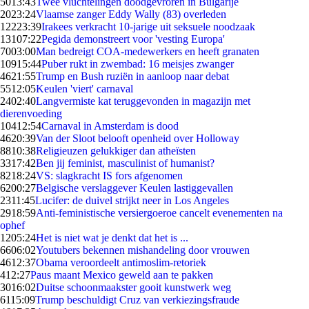
50
13:43
Twee vluchtelingen doodgevroren in Bulgarije
20
23:24
Vlaamse zanger Eddy Wally (83) overleden
122
23:39
Irakees verkracht 10-jarige uit seksuele noodzaak
131
07:22
Pegida demonstreert voor 'vesting Europa'
70
03:00
Man bedreigt COA-medewerkers en heeft granaten
109
15:44
Puber rukt in zwembad: 16 meisjes zwanger
46
21:55
Trump en Bush ruziën in aanloop naar debat
55
12:05
Keulen 'viert' carnaval
24
02:40
Langvermiste kat teruggevonden in magazijn met
dierenvoeding
104
12:54
Carnaval in Amsterdam is dood
46
20:39
Van der Sloot belooft openheid over Holloway
88
10:38
Religieuzen gelukkiger dan atheïsten
33
17:42
Ben jij feminist, masculinist of humanist?
82
18:24
VS: slagkracht IS fors afgenomen
62
00:27
Belgische verslaggever Keulen lastiggevallen
23
11:45
Lucifer: de duivel strijkt neer in Los Angeles
29
18:59
Anti-feministische versiergoeroe cancelt evenementen na
ophef
12
05:24
Het is niet wat je denkt dat het is ...
66
06:02
Youtubers bekennen mishandeling door vrouwen
46
12:37
Obama veroordeelt antimoslim-retoriek
4
12:27
Paus maant Mexico geweld aan te pakken
30
16:02
Duitse schoonmaakster gooit kunstwerk weg
61
15:09
Trump beschuldigt Cruz van verkiezingsfraude