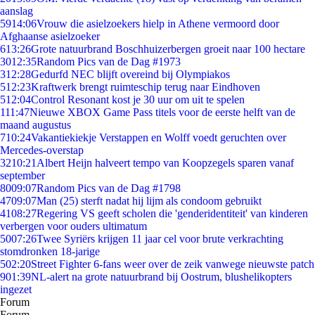
aanslag
59
14:06
Vrouw die asielzoekers hielp in Athene vermoord door
Afghaanse asielzoeker
6
13:26
Grote natuurbrand Boschhuizerbergen groeit naar 100 hectare
30
12:35
Random Pics van de Dag #1973
3
12:28
Gedurfd NEC blijft overeind bij Olympiakos
5
12:23
Kraftwerk brengt ruimteschip terug naar Eindhoven
5
12:04
Control Resonant kost je 30 uur om uit te spelen
1
11:47
Nieuwe XBOX Game Pass titels voor de eerste helft van de
maand augustus
7
10:24
Vakantiekiekje Verstappen en Wolff voedt geruchten over
Mercedes-overstap
32
10:21
Albert Heijn halveert tempo van Koopzegels sparen vanaf
september
80
09:07
Random Pics van de Dag #1798
47
09:07
Man (25) sterft nadat hij lijm als condoom gebruikt
41
08:27
Regering VS geeft scholen die 'genderidentiteit' van kinderen
verbergen voor ouders ultimatum
50
07:26
Twee Syriërs krijgen 11 jaar cel voor brute verkrachting
stomdronken 18-jarige
5
02:20
Street Fighter 6-fans weer over de zeik vanwege nieuwste patch
9
01:39
NL-alert na grote natuurbrand bij Oostrum, blushelikopters
ingezet
Forum
Forum