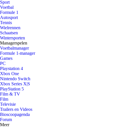
Sport
Voetbal
Formule 1
Autosport
Tennis
Wielrennen
Schaatsen
Wintersporten
Managerspelen
Voetbalmanager
Formule 1-manager
Games
PC
Playstation 4
Xbox One
Nintendo Switch
Xbox Series X|S
PlayStation 5
Film & TV
Film
Televisie
Trailers en Videos
Bioscoopagenda
Forum
Meer