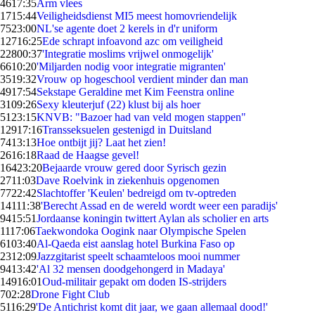
46
17:35
Arm vlees
17
15:44
Veiligheidsdienst MI5 meest homovriendelijk
75
23:00
NL'se agente doet 2 kerels in d'r uniform
127
16:25
Ede schrapt infoavond azc om veiligheid
228
00:37
'Integratie moslims vrijwel onmogelijk'
66
10:20
'Miljarden nodig voor integratie migranten'
35
19:32
Vrouw op hogeschool verdient minder dan man
49
17:54
Sekstape Geraldine met Kim Feenstra online
31
09:26
Sexy kleuterjuf (22) klust bij als hoer
51
23:15
KNVB: "Bazoer had van veld mogen stappen"
129
17:16
Transseksuelen gestenigd in Duitsland
74
13:13
Hoe ontbijt jij? Laat het zien!
26
16:18
Raad de Haagse gevel!
164
23:20
Bejaarde vrouw gered door Syrisch gezin
27
11:03
Dave Roelvink in ziekenhuis opgenomen
77
22:42
Slachtoffer 'Keulen' bedreigd om tv-optreden
141
11:38
'Berecht Assad en de wereld wordt weer een paradijs'
94
15:51
Jordaanse koningin twittert Aylan als scholier en arts
11
17:06
Taekwondoka Oogink naar Olympische Spelen
61
03:40
Al-Qaeda eist aanslag hotel Burkina Faso op
23
12:09
Jazzgitarist speelt schaamteloos mooi nummer
94
13:42
'Al 32 mensen doodgehongerd in Madaya'
149
16:01
Oud-militair gepakt om doden IS-strijders
7
02:28
Drone Fight Club
51
16:29
'De Antichrist komt dit jaar, we gaan allemaal dood!'