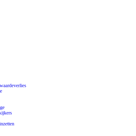
 waardeverlies
ie
ege
ijkers
inzetten