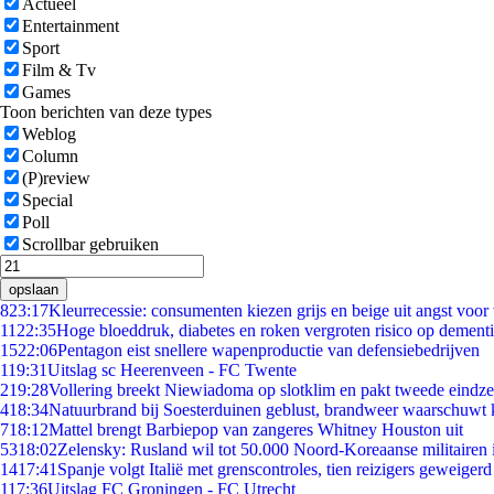
Actueel
Entertainment
Sport
Film & Tv
Games
Toon berichten van deze types
Weblog
Column
(P)review
Special
Poll
Scrollbar gebruiken
opslaan
8
23:17
Kleurrecessie: consumenten kiezen grijs en beige uit angst voor
11
22:35
Hoge bloeddruk, diabetes en roken vergroten risico op dement
15
22:06
Pentagon eist snellere wapenproductie van defensiebedrijven
1
19:31
Uitslag sc Heerenveen - FC Twente
2
19:28
Vollering breekt Niewiadoma op slotklim en pakt tweede eindz
4
18:34
Natuurbrand bij Soesterduinen geblust, brandweer waarschuwt k
7
18:12
Mattel brengt Barbiepop van zangeres Whitney Houston uit
53
18:02
Zelensky: Rusland wil tot 50.000 Noord-Koreaanse militairen 
14
17:41
Spanje volgt Italië met grenscontroles, tien reizigers geweigerd
1
17:36
Uitslag FC Groningen - FC Utrecht