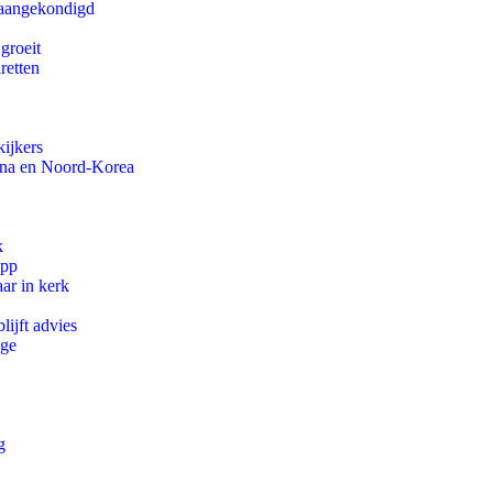
g aangekondigd
groeit
aretten
ijkers
ina en Noord-Korea
k
app
ar in kerk
ijft advies
ege
g