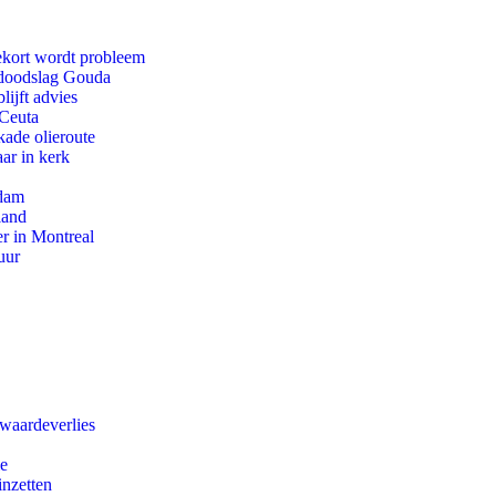
ekort wordt probleem
r doodslag Gouda
ijft advies
 Ceuta
kade olieroute
ar in kerk
rdam
land
r in Montreal
uur
 waardeverlies
ie
inzetten