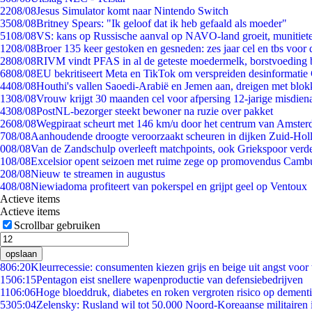
22
08/08
Jesus Simulator komt naar Nintendo Switch
35
08/08
Britney Spears: "Ik geloof dat ik heb gefaald als moeder"
51
08/08
VS: kans op Russische aanval op NAVO-land groeit, munitiet
12
08/08
Broer 135 keer gestoken en gesneden: zes jaar cel en tbs voo
28
08/08
RIVM vindt PFAS in al de geteste moedermelk, borstvoeding bl
68
08/08
EU bekritiseert Meta en TikTok om verspreiden desinformatie
44
08/08
Houthi's vallen Saoedi-Arabië en Jemen aan, dreigen met blok
13
08/08
Vrouw krijgt 30 maanden cel voor afpersing 12-jarige misdiena
43
08/08
PostNL-bezorger steekt bewoner na ruzie over pakket
26
08/08
Wegpiraat scheurt met 146 km/u door het centrum van Amste
7
08/08
Aanhoudende droogte veroorzaakt scheuren in dijken Zuid-Hol
0
08/08
Van de Zandschulp overleeft matchpoints, ook Griekspoor verde
1
08/08
Excelsior opent seizoen met ruime zege op promovendus Camb
2
08/08
Nieuw te streamen in augustus
4
08/08
Niewiadoma profiteert van pokerspel en grijpt geel op Ventoux
Actieve items
Actieve items
Scrollbar gebruiken
opslaan
8
06:20
Kleurrecessie: consumenten kiezen grijs en beige uit angst voor
15
06:15
Pentagon eist snellere wapenproductie van defensiebedrijven
11
06:06
Hoge bloeddruk, diabetes en roken vergroten risico op dement
53
05:04
Zelensky: Rusland wil tot 50.000 Noord-Koreaanse militairen 