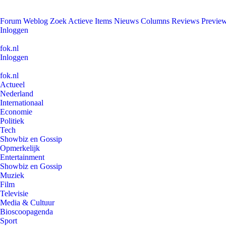
Forum
Weblog
Zoek
Actieve Items
Nieuws
Columns
Reviews
Previe
Inloggen
fok.nl
Inloggen
fok.nl
Actueel
Nederland
Internationaal
Economie
Politiek
Tech
Showbiz en Gossip
Opmerkelijk
Entertainment
Showbiz en Gossip
Muziek
Film
Televisie
Media & Cultuur
Bioscoopagenda
Sport