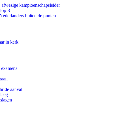
an afwezige kampioenschapsleider
 top-3
 Nederlanders buiten de punten
ar in kerk
e examens
maan
bride aanval
 leeg
tslagen