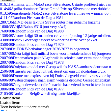
0
16:11
Almansa wint Moto3-race Silverstone, Uriarte profiteert niet v
0
14:46
Aprilia domineert Britse Grand Prix op Silverstone met dubbele
0
13:59
Sensationele Moto2-race Silverstone levert nieuwe winnaar op,
41
11:03
Random Pics van de Dag #1981
28
07:36
MIVD-baas lekt via Strava routes naar geheime kazerne
16
06:35
VrijMiBabes #316 (not very sfw!)
76
09/08
Random Pics van de Dag #1980
13
08/08
Vrouw krijgt 30 maanden cel voor afpersing 12-jarige misdiena
43
08/08
PostNL-bezorger steekt bewoner na ruzie over pakket
35
08/08
Random Pics van de Dag #1979
2
07/08
De FOK!Voetbalmanager 2026/2027 is begonnen
16
07/08
Meta krijgt half miljard boete voor mentale schade bij jongeren
20
07/08
Denemarken pakt AI-gebruik in scholen aan: extra mondeling
20
07/08
Random Pics van de Dag #1978
66
06/08
Onlyfans-model met G-cup wil als NASA-ambassadeur naar 
25
06/08
Huisarts per direct uit vak gezet om ernstig alcoholmisbruik
19
06/08
Drone met explosieven bij Duits vliegveld voedt vrees voor hy
60
06/08
Waterschappen slaan alarm wegens droogte: Gereedschapskist
24
06/08
Zorgmedewerkster die 's nachts haar vriend bezocht terecht on
38
06/08
Random Pics van de Dag #1977
21
05/08
Tanken in België wordt nóg aantrekkelijker
Laatste items
Laatste items
Toon berichten uit deze thema's