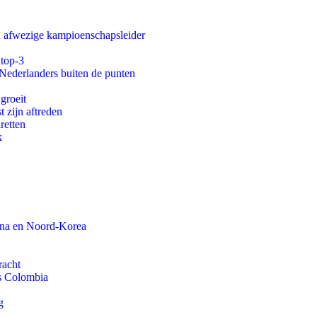
an afwezige kampioenschapsleider
 top-3
 Nederlanders buiten de punten
groeit
t zijn aftreden
aretten
k
ina en Noord-Korea
racht
ls Colombia
g