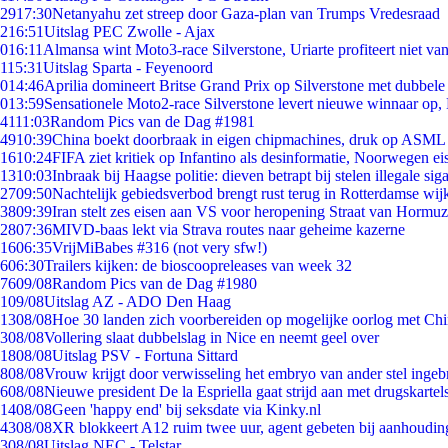
29
17:30
Netanyahu zet streep door Gaza-plan van Trumps Vredesraad
2
16:51
Uitslag PEC Zwolle - Ajax
0
16:11
Almansa wint Moto3-race Silverstone, Uriarte profiteert niet v
1
15:31
Uitslag Sparta - Feyenoord
0
14:46
Aprilia domineert Britse Grand Prix op Silverstone met dubbele
0
13:59
Sensationele Moto2-race Silverstone levert nieuwe winnaar op,
41
11:03
Random Pics van de Dag #1981
49
10:39
China boekt doorbraak in eigen chipmachines, druk op ASML 
16
10:24
FIFA ziet kritiek op Infantino als desinformatie, Noorwegen eis
13
10:03
Inbraak bij Haagse politie: dieven betrapt bij stelen illegale sig
27
09:50
Nachtelijk gebiedsverbod brengt rust terug in Rotterdamse wij
38
09:39
Iran stelt zes eisen aan VS voor heropening Straat van Hormuz
28
07:36
MIVD-baas lekt via Strava routes naar geheime kazerne
16
06:35
VrijMiBabes #316 (not very sfw!)
6
06:30
Trailers kijken: de bioscoopreleases van week 32
76
09/08
Random Pics van de Dag #1980
1
09/08
Uitslag AZ - ADO Den Haag
13
08/08
Hoe 30 landen zich voorbereiden op mogelijke oorlog met Ch
3
08/08
Vollering slaat dubbelslag in Nice en neemt geel over
18
08/08
Uitslag PSV - Fortuna Sittard
8
08/08
Vrouw krijgt door verwisseling het embryo van ander stel ingeb
6
08/08
Nieuwe president De la Espriella gaat strijd aan met drugskarte
14
08/08
Geen 'happy end' bij seksdate via Kinky.nl
43
08/08
XR blokkeert A12 ruim twee uur, agent gebeten bij aanhoudin
3
08/08
Uitslag NEC - Telstar