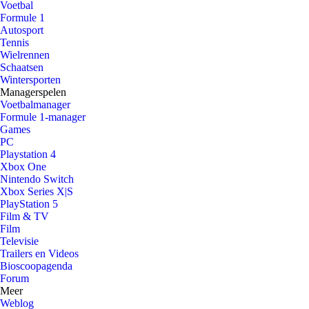
Voetbal
Formule 1
Autosport
Tennis
Wielrennen
Schaatsen
Wintersporten
Managerspelen
Voetbalmanager
Formule 1-manager
Games
PC
Playstation 4
Xbox One
Nintendo Switch
Xbox Series X|S
PlayStation 5
Film & TV
Film
Televisie
Trailers en Videos
Bioscoopagenda
Forum
Meer
Weblog