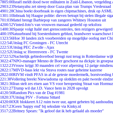
78
05:00
Israël meldt dood twee militairen in Zuid-Libanon, vergeldin
29
03:23
Netanyahu zet streep door Gaza-plan van Trumps Vredesraad
49
01:28
China boekt doorbraak in eigen chipmachines, druk op ASML 
13
01:10
Inbraak bij Haagse politie: dieven betrapt bij stelen illegale sig
7
01:03
Mattel brengt Barbiepop van zangeres Whitney Houston uit
42
00:52
Vinted-foto's van vrouwen massaal gedeeld op seksfora
14
00:30
Spanje volgt Italië met grenscontroles, tien reizigers geweigerd
4
00:19
Natuurbrand bij Soesterduinen geblust, brandweer waarschuwt k
13
23:56
Hoe 30 landen zich voorbereiden op mogelijke oorlog met Ch
1
22:54
Uitslag FC Groningen - FC Utrecht
2
22:53
Uitslag PEC Zwolle - Ajax
1
22:52
Uitslag sc Heerenveen - FC Twente
27
22:52
Nachtelijk gebiedsverbod brengt rust terug in Rotterdamse wij
30
22:47
NPO-manager Menno de Boer geschorst na dickpic in groeps
13
22:23
Vrouw krijgt 30 maanden cel voor afpersing 12-jarige misdiena
28
22:17
MIVD-baas lekt via Strava routes naar geheime kazerne
28
22:00
RIVM vindt PFAS in al de geteste moedermelk, borstvoeding bl
2
21:38
Vollering breekt Niewiadoma op slotklim en pakt tweede eindz
38
21:36
Iran stelt zes eisen aan VS voor heropening Straat van Hormuz
53
21:27
Trump wil dat J.D. Vance hem in 2028 opvolgt
41
20:56
Random Pics van de Dag #1981
18
20:37
Uitslag PSV - Fortuna Sittard
43
20:00
XR blokkeert A12 ruim twee uur, agent gebeten bij aanhoudin
14
17:23
Geen 'happy end' bij seksdate via Kinky.nl
35
17:22
Britney Spears: "Ik geloof dat ik heb gefaald als moeder"