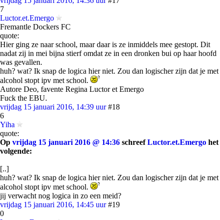
vrijdag 15 januari 2016, 14:36 uur
#17
7
Luctor.et.Emergo
Fremantle Dockers FC
quote:
Hier ging ze naar school, maar daar is ze inmiddels mee gestopt. Dit
nadat zij in mei bijna stierf omdat ze in een dronken bui op haar hoofd
was gevallen.
huh? wat? Ik snap de logica hier niet. Zou dan logischer zijn dat je met
alcohol stopt ipv met school.
Autore Deo, favente Regina Luctor et Emergo
Fuck the EBU.
vrijdag 15 januari 2016, 14:39 uur
#18
6
Yiha
quote:
Op
vrijdag 15 januari 2016 @ 14:36
schreef
Luctor.et.Emergo
het
volgende:
[..]
huh? wat? Ik snap de logica hier niet. Zou dan logischer zijn dat je met
alcohol stopt ipv met school.
jij verwacht nog logica in zo een meid?
vrijdag 15 januari 2016, 14:45 uur
#19
0