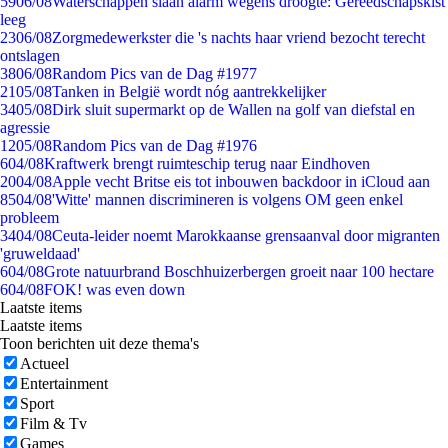
59
06/08
Waterschappen slaan alarm wegens droogte: Gereedschapskist
leeg
23
06/08
Zorgmedewerkster die 's nachts haar vriend bezocht terecht
ontslagen
38
06/08
Random Pics van de Dag #1977
21
05/08
Tanken in België wordt nóg aantrekkelijker
34
05/08
Dirk sluit supermarkt op de Wallen na golf van diefstal en
agressie
12
05/08
Random Pics van de Dag #1976
6
04/08
Kraftwerk brengt ruimteschip terug naar Eindhoven
20
04/08
Apple vecht Britse eis tot inbouwen backdoor in iCloud aan
85
04/08
'Witte' mannen discrimineren is volgens OM geen enkel
probleem
34
04/08
Ceuta-leider noemt Marokkaanse grensaanval door migranten
'gruweldaad'
6
04/08
Grote natuurbrand Boschhuizerbergen groeit naar 100 hectare
6
04/08
FOK! was even down
Laatste items
Laatste items
Toon berichten uit deze thema's
Actueel
Entertainment
Sport
Film & Tv
Games