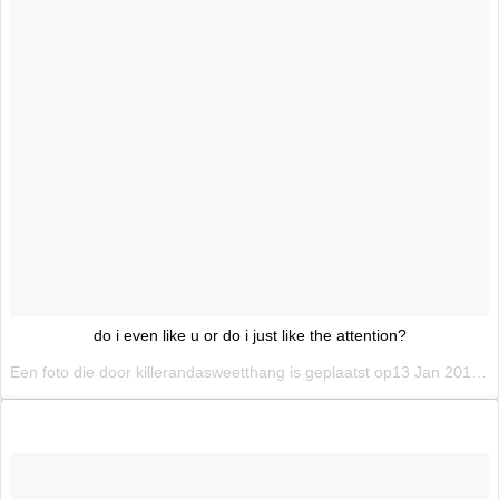
do i even like u or do i just like the attention?
Een foto die door killerandasweetthang is geplaatst op13 Jan 2016 om 7:23 PST