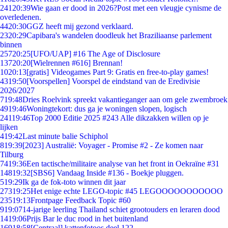
241
20:39
Wie gaan er dood in 2026?Post met een vleugje cynisme de
overledenen.
44
20:30
GGZ heeft mij gezond verklaard.
23
20:29
Capibara's wandelen doodleuk het Braziliaanse parlement
binnen
257
20:25
[UFO/UAP] #16 The Age of Disclosure
137
20:20
[Wielrennen #616] Brennan!
10
20:13
[gratis] Videogames Part 9: Gratis en free-to-play games!
43
19:50
[Voorspellen] Voorspel de eindstand van de Eredivisie
2026/2027
7
19:48
Dries Roelvink spreekt vakantieganger aan om gele zwembroek
49
19:46
Woningtekort: dus ga je woningen slopen, logisch
241
19:46
Top 2000 Editie 2025 #243 Alle dikzakken willen op je
lijken
4
19:42
Last minute balie Schiphol
8
19:39
[2023] Australië: Voyager - Promise #2 - Ze komen naar
Tilburg
74
19:36
Een tactische/militaire analyse van het front in Oekraïne #31
148
19:32
[SBS6] Vandaag Inside #136 - Boekje pluggen.
5
19:29
Ik ga de fok-toto winnen dit jaar
273
19:25
Het enige echte LEGO-topic #45 LEGOOOOOOOOOOO
235
19:13
Frontpage Feedback Topic #60
9
19:07
14-jarige leerling Thailand schiet grootouders en leraren dood
14
19:06
Prijs Bar le duc rood in het buitenland
169
18:58
[Centraal] kattenfotoos deel 122