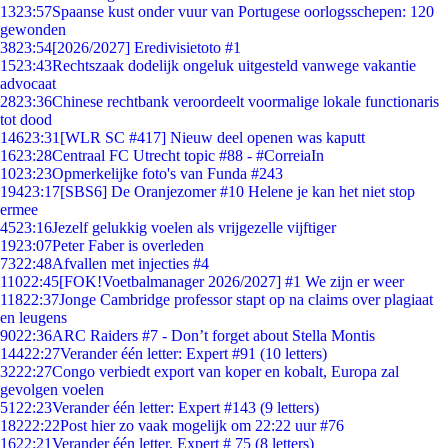
13
23:57
Spaanse kust onder vuur van Portugese oorlogsschepen: 120
gewonden
38
23:54
[2026/2027] Eredivisietoto #1
15
23:43
Rechtszaak dodelijk ongeluk uitgesteld vanwege vakantie
advocaat
28
23:36
Chinese rechtbank veroordeelt voormalige lokale functionaris
tot dood
146
23:31
[WLR SC #417] Nieuw deel openen was kaputt
16
23:28
Centraal FC Utrecht topic #88 - #CorreiaIn
10
23:23
Opmerkelijke foto's van Funda #243
194
23:17
[SBS6] De Oranjezomer #10 Helene je kan het niet stop
ermee
45
23:16
Jezelf gelukkig voelen als vrijgezelle vijftiger
19
23:07
Peter Faber is overleden
73
22:48
Afvallen met injecties #4
110
22:45
[FOK!Voetbalmanager 2026/2027] #1 We zijn er weer
118
22:37
Jonge Cambridge professor stapt op na claims over plagiaat
en leugens
90
22:36
ARC Raiders #7 - Don’t forget about Stella Montis
144
22:27
Verander één letter: Expert #91 (10 letters)
32
22:27
Congo verbiedt export van koper en kobalt, Europa zal
gevolgen voelen
51
22:23
Verander één letter: Expert #143 (9 letters)
182
22:22
Post hier zo vaak mogelijk om 22:22 uur #76
16
22:21
Verander één letter. Expert # 75 (8 letters)