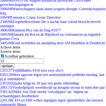
26
06/08
NAVO zet wegens Russische provocatie 250% meer
gevechtsvliegtuigen in
59
06/08
Waterschappen slaan alarm wegens droogte: Gereedschapskist
leeg
1
06/08
Forensics: Crime Scene Detective
23
06/08
Zorgmedewerkster die 's nachts haar vriend bezocht terecht
ontslagen
38
06/08
Random Pics van de Dag #1977
18
05/08
Datalek bij Bol en de Bijenkorf na cyberaanval op logistiek
partner Ceva
34
05/08
Kind overleden na aanrijding door AH-bestelbus in Dordrecht
Actieve items
Actieve items
Scrollbar gebruiken
opslaan
12
03:57
VrijMiBabes #316 (not very sfw!)
65
03:26
Meer agressie tegen een andersluidende politieke mening, laat
jij je intimideren?
23
03:02
Quake krijgt na 30 jaar een gratis uitbreiding
29
01:55
Voedselprijzen wereldwijd op hoogste niveau in ruim drie jaar
55
01:42
Dikke Van Dale neemt 'vulvalippen' op: 'stigma op
schaamlippen doorbreken'
22
01:08
CDA en D66 willen ingrijpen tegen 'gluurbrillen' die mensen
ongemerkt filmen