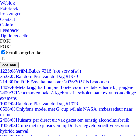
Weblog
Fotoboek
Prijsvragen
Contact
Colofon
Feedback
Tip de redactie
FOK!
FOK!
Scrollbar gebruiken
opslaan
12
23:08
VrijMiBabes #316 (not very sfw!)
35
23:07
Random Pics van de Dag #1979
2
14:30
De FOK!Voetbalmanager 2026/2027 is begonnen
14
09:40
Meta krijgt half miljard boete voor mentale schade bij jongeren
24
09:37
Denemarken pakt AI-gebruik in scholen aan: extra mondelinge
examens
19
07/08
Random Pics van de Dag #1978
65
06/08
Onlyfans-model met G-cup wil als NASA-ambassadeur naar
maan
24
06/08
Huisarts per direct uit vak gezet om ernstig alcoholmisbruik
19
06/08
Drone met explosieven bij Duits vliegveld voedt vrees voor
hybride aanval