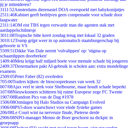
jij je intimideren?
31
11:52
Amsterdams dierenasiel DOA overspoeld met babykonijntjes
25
11:46
Kabinet geeft bedrijven geen compensatie voor schade door
laagwater
23
11:14
OM eist TBS tegen verwarde man die agenten stak met
aardappelschilmesje
30
11:08
Tropische hitte keert zondag terug met lokaal 32 graden
30
10:12
Trump grijpt weer in op automatisch staatsburgerschap bij
geboorte in VS
55
09:51
Dikke Van Dale neemt 'vulvalippen' op: 'stigma op
schaamlippen doorbreken'
14
09:40
Meta krijgt half miljard boete voor mentale schade bij jongeren
24
09:37
Denemarken pakt AI-gebruik in scholen aan: extra mondelinge
examens
25
09:05
Peter Faber (82) overleden
7
05:00
Trailers kijken: de bioscoopreleases van week 32
0
07/08
Ajax veel te sterk voor Shelbourne, maar houdt schade beperkt
1
07/08
Nieuwkomers schitteren bij ruime Europese zege FC Twente
19
07/08
Random Pics van de Dag #1978
15
06/08
Ontslagen bij Halo Studios na Campaign Evolved
19
06/08
PS5-doos waarschuwt voor einde fysieke games
2
06/08
Le Court wint na nerveuze finale, Pieterse derde
29
06/08
NPO-manager Menno de Boer geschorst na dickpic in
groepsapp
36
06/08
Duitser (93) crasht met quad tegen boom, vier gewonden