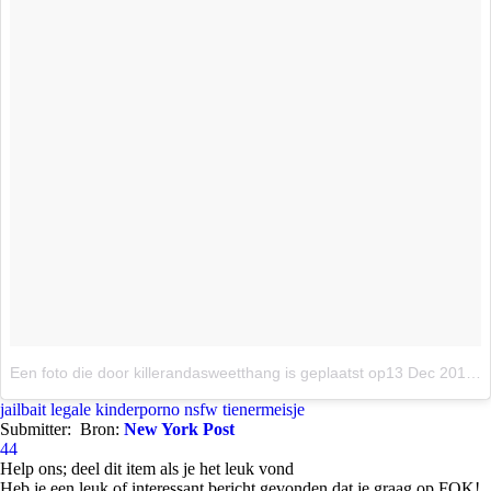
Een foto die door killerandasweetthang is geplaatst
op13 Dec 2015 om 7:15 PST
jailbait
legale kinderporno
nsfw
tienermeisje
Submitter:
Bron:
New York Post
44
Help ons; deel dit item als je het leuk vond
Heb je een leuk of interessant bericht gevonden dat je graag op FOK!