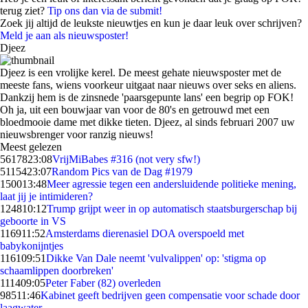
terug ziet?
Tip ons dan via de submit!
Zoek jij altijd de leukste nieuwtjes en kun je daar leuk over schrijven?
Meld je aan als nieuwsposter!
Djeez
Djeez is een vrolijke kerel. De meest gehate nieuwsposter met de
meeste fans, wiens voorkeur uitgaat naar nieuws over seks en aliens.
Dankzij hem is de zinsnede 'paarsgepunte lans' een begrip op FOK!
Oh ja, uit een bouwjaar van voor de 80's en getrouwd met een
bloedmooie dame met dikke tieten. Djeez, al sinds februari 2007 uw
nieuwsbrenger voor ranzig nieuws!
Meest gelezen
56178
23:08
VrijMiBabes #316 (not very sfw!)
51154
23:07
Random Pics van de Dag #1979
1500
13:48
Meer agressie tegen een andersluidende politieke mening,
laat jij je intimideren?
1248
10:12
Trump grijpt weer in op automatisch staatsburgerschap bij
geboorte in VS
1169
11:52
Amsterdams dierenasiel DOA overspoeld met
babykonijntjes
1161
09:51
Dikke Van Dale neemt 'vulvalippen' op: 'stigma op
schaamlippen doorbreken'
1114
09:05
Peter Faber (82) overleden
985
11:46
Kabinet geeft bedrijven geen compensatie voor schade door
laagwater