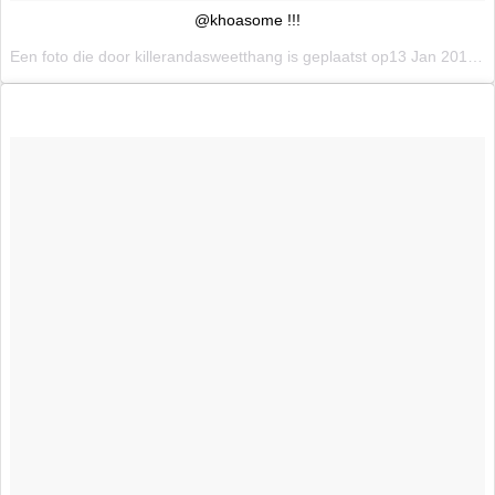
@khoasome !!!
Een foto die door killerandasweetthang is geplaatst op13 Jan 2016 om 6:59 PST