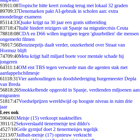
939
11:08
Tropische hitte keert zondag terug met lokaal 32 graden
897
09:37
Denemarken pakt AI-gebruik in scholen aan: extra
mondelinge examens
851
14:33
Quake krijgt na 30 jaar een gratis uitbreiding
837
18:47
Italië hindert reizigers uit Spanje na migratiecrisis Ceuta
788
18:08
CDA en D66 willen ingrijpen tegen 'gluurbrillen' die mensen
ongemerkt filmen
769
17:56
Benzineprijs daalt verder, onzekerheid over Straat van
Hormuz blijft
747
09:40
Meta krijgt half miljard boete voor mentale schade bij
jongeren
643
11:14
OM eist TBS tegen verwarde man die agenten stak met
aardappelschilmesje
611
18:31
Vier aanhoudingen na doodsbedreiging burgemeester Depla
van Breda
568
18:26
Smokkelbende opgerold in Spanje, verdienden miljoenen aan
migranten
518
17:47
Voedselprijzen wereldwijd op hoogste niveau in ruim drie
jaar
Lees ook
59
04/01
Meisje (15) verkoopt naaktselfies
39
11/12
Seksverslaafd tienermeisje test dildo's
45
27/10
Geile gymjuf doet 2 tienermeisjes tegelijk
22
13/07
Jailbait-meisje (17) opnieuw verkracht