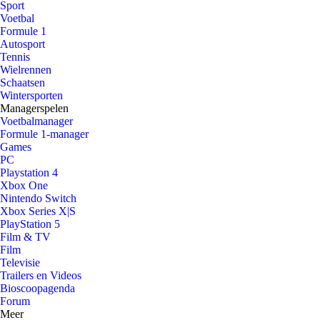
Sport
Voetbal
Formule 1
Autosport
Tennis
Wielrennen
Schaatsen
Wintersporten
Managerspelen
Voetbalmanager
Formule 1-manager
Games
PC
Playstation 4
Xbox One
Nintendo Switch
Xbox Series X|S
PlayStation 5
Film & TV
Film
Televisie
Trailers en Videos
Bioscoopagenda
Forum
Meer