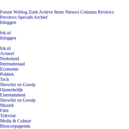
Forum
Weblog
Zoek
Actieve Items
Nieuws
Columns
Reviews
Previews
Specials
Archief
Inloggen
fok.nl
Inloggen
fok.nl
Actueel
Nederland
Internationaal
Economie
Politiek
Tech
Showbiz en Gossip
Opmerkelijk
Entertainment
Showbiz en Gossip
Muziek
Film
Televisie
Media & Cultuur
Bioscoopagenda