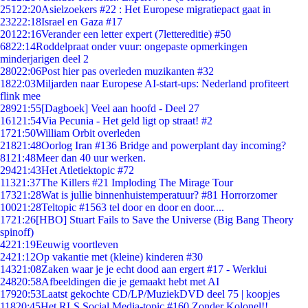
251
22:20
Asielzoekers #22 : Het Europese migratiepact gaat in
232
22:18
Israel en Gaza #17
201
22:16
Verander een letter expert (7lettereditie) #50
68
22:14
Roddelpraat onder vuur: ongepaste opmerkingen
minderjarigen deel 2
280
22:06
Post hier pas overleden muzikanten #32
18
22:03
Miljarden naar Europese AI-start-ups: Nederland profiteert
flink mee
289
21:55
[Dagboek] Veel aan hoofd - Deel 27
161
21:54
Via Pecunia - Het geld ligt op straat! #2
17
21:50
William Orbit overleden
218
21:48
Oorlog Iran #136 Bridge and powerplant day incoming?
81
21:48
Meer dan 40 uur werken.
294
21:43
Het Atletiektopic #72
113
21:37
The Killers #21 Imploding The Mirage Tour
173
21:28
Wat is jullie binnenhuistemperatuur? #81 Horrorzomer
100
21:28
Teltopic #1563 tel door en door en door....
17
21:26
[HBO] Stuart Fails to Save the Universe (Big Bang Theory
spinoff)
42
21:19
Eeuwig voortleven
24
21:12
Op vakantie met (kleine) kinderen #30
143
21:08
Zaken waar je je echt dood aan ergert #17 - Werklui
248
20:58
Afbeeldingen die je gemaakt hebt met AI
179
20:53
Laatst gekochte CD/LP/MuziekDVD deel 75 | koopjes
118
20:45
Het RLS Social Media-topic #160 Zonder Kolonel!!