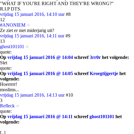
"WHAT IF YOU'RE RIGHT AND THEY'RE WRONG?"
R.I.P DTS.
vrijdag 15 januari 2016, 14:10 uur
#8
12
#ANONIEM
Ze ziet er niet miderjarig uit?
vrijdag 15 januari 2016, 14:11 uur
#9
13
ghost101101
quote:
Op
vrijdag 15 januari 2016 @ 14:04
schreef
3rr0r
het volgende:
Slet
quote:
Op
vrijdag 15 januari 2016 @ 14:05
schreef
Kroegtijgertje
het
volgende:
Hoerrrrr!
moslims...
vrijdag 15 januari 2016, 14:13 uur
#10
3
Refleck
quote:
Op
vrijdag 15 januari 2016 @ 14:11
schreef
ghost101101
het
volgende:
[..]