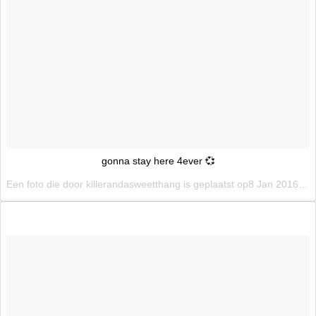
gonna stay here 4ever 💞
Een foto die door killerandasweetthang is geplaatst op8 Jan 2016 om 4:30 PST