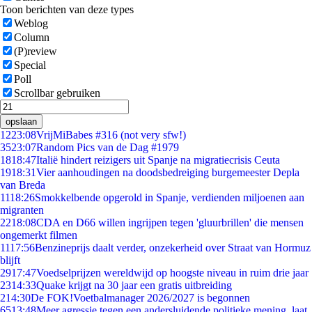
Toon berichten van deze types
Weblog
Column
(P)review
Special
Poll
Scrollbar gebruiken
opslaan
12
23:08
VrijMiBabes #316 (not very sfw!)
35
23:07
Random Pics van de Dag #1979
18
18:47
Italië hindert reizigers uit Spanje na migratiecrisis Ceuta
19
18:31
Vier aanhoudingen na doodsbedreiging burgemeester Depla
van Breda
11
18:26
Smokkelbende opgerold in Spanje, verdienden miljoenen aan
migranten
22
18:08
CDA en D66 willen ingrijpen tegen 'gluurbrillen' die mensen
ongemerkt filmen
11
17:56
Benzineprijs daalt verder, onzekerheid over Straat van Hormuz
blijft
29
17:47
Voedselprijzen wereldwijd op hoogste niveau in ruim drie jaar
23
14:33
Quake krijgt na 30 jaar een gratis uitbreiding
2
14:30
De FOK!Voetbalmanager 2026/2027 is begonnen
65
13:48
Meer agressie tegen een andersluidende politieke mening, laat