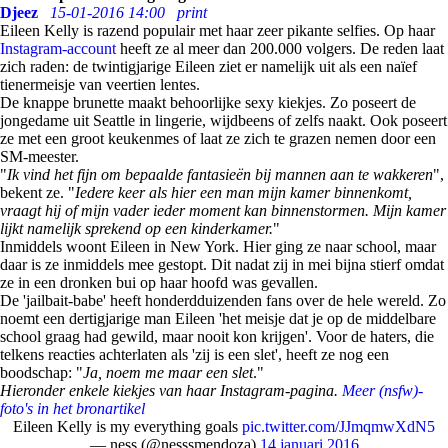
Djeez
15-01-2016 14:00
print
Eileen Kelly is razend populair met haar zeer pikante selfies. Op haar
Instagram-account
heeft ze al meer dan 200.000 volgers. De reden laat
zich raden: de twintigjarige Eileen ziet er namelijk uit als een naïef
tienermeisje van veertien lentes.
De knappe brunette maakt behoorlijke sexy kiekjes. Zo poseert de
jongedame uit Seattle in lingerie, wijdbeens of zelfs naakt. Ook poseert
ze met een groot keukenmes of laat ze zich te grazen nemen door een
SM-meester.
"
Ik vind het fijn om bepaalde fantasieën bij mannen aan te wakkeren
",
bekent ze. "
Iedere keer als hier een man mijn kamer binnenkomt,
vraagt hij of mijn vader ieder moment kan binnenstormen. Mijn kamer
lijkt namelijk sprekend op een kinderkamer.
"
Inmiddels woont Eileen in New York. Hier ging ze naar school, maar
daar is ze inmiddels mee gestopt. Dit nadat zij in mei bijna stierf omdat
ze in een dronken bui op haar hoofd was gevallen.
De 'jailbait-babe' heeft honderdduizenden fans over de hele wereld. Zo
noemt een dertigjarige man Eileen 'het meisje dat je op de middelbare
school graag had gewild, maar nooit kon krijgen'. Voor de haters, die
telkens reacties achterlaten als 'zij is een slet', heeft ze nog een
boodschap: "
Ja, noem me maar een slet
."
Hieronder enkele kiekjes van haar Instagram-pagina.
Meer (nsfw)-
foto's in het bronartikel
Eileen Kelly is my everything goals
pic.twitter.com/JJmqmwXdN5
— ness (@nesssmendoza)
14 januari 2016