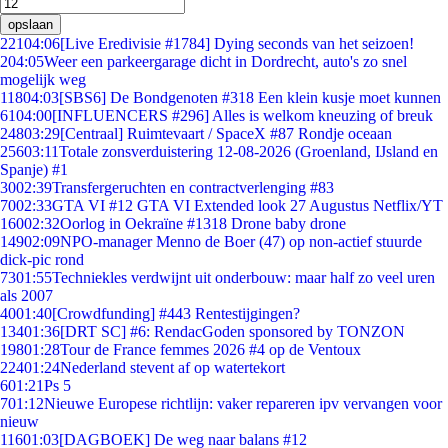
opslaan
221
04:06
[Live Eredivisie #1784] Dying seconds van het seizoen!
2
04:05
Weer een parkeergarage dicht in Dordrecht, auto's zo snel
mogelijk weg
118
04:03
[SBS6] De Bondgenoten #318 Een klein kusje moet kunnen
61
04:00
[INFLUENCERS #296] Alles is welkom kneuzing of breuk
248
03:29
[Centraal] Ruimtevaart / SpaceX #87 Rondje oceaan
256
03:11
Totale zonsverduistering 12-08-2026 (Groenland, IJsland en
Spanje) #1
30
02:39
Transfergeruchten en contractverlenging #83
70
02:33
GTA VI #12 GTA VI Extended look 27 Augustus Netflix/YT
160
02:32
Oorlog in Oekraïne #1318 Drone baby drone
149
02:09
NPO-manager Menno de Boer (47) op non-actief stuurde
dick-pic rond
73
01:55
Techniekles verdwijnt uit onderbouw: maar half zo veel uren
als 2007
40
01:40
[Crowdfunding] #443 Rentestijgingen?
134
01:36
[DRT SC] #6: RendacGoden sponsored by TONZON
198
01:28
Tour de France femmes 2026 #4 op de Ventoux
224
01:24
Nederland stevent af op watertekort
6
01:21
Ps 5
7
01:12
Nieuwe Europese richtlijn: vaker repareren ipv vervangen voor
nieuw
116
01:03
[DAGBOEK] De weg naar balans #12