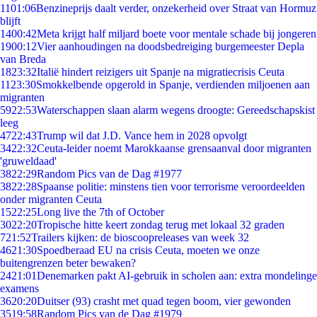
11
01:06
Benzineprijs daalt verder, onzekerheid over Straat van Hormuz
blijft
14
00:42
Meta krijgt half miljard boete voor mentale schade bij jongeren
19
00:12
Vier aanhoudingen na doodsbedreiging burgemeester Depla
van Breda
18
23:32
Italië hindert reizigers uit Spanje na migratiecrisis Ceuta
11
23:30
Smokkelbende opgerold in Spanje, verdienden miljoenen aan
migranten
59
22:53
Waterschappen slaan alarm wegens droogte: Gereedschapskist
leeg
47
22:43
Trump wil dat J.D. Vance hem in 2028 opvolgt
34
22:32
Ceuta-leider noemt Marokkaanse grensaanval door migranten
'gruweldaad'
38
22:29
Random Pics van de Dag #1977
38
22:28
Spaanse politie: minstens tien voor terrorisme veroordeelden
onder migranten Ceuta
15
22:25
Long live the 7th of October
30
22:20
Tropische hitte keert zondag terug met lokaal 32 graden
7
21:52
Trailers kijken: de bioscoopreleases van week 32
46
21:30
Spoedberaad EU na crisis Ceuta, moeten we onze
buitengrenzen beter bewaken?
24
21:01
Denemarken pakt AI-gebruik in scholen aan: extra mondelinge
examens
36
20:20
Duitser (93) crasht met quad tegen boom, vier gewonden
35
19:58
Random Pics van de Dag #1979