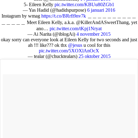
5- Eileen Kelly
pic.twitter.com/KBUu80ZGb1
— Yas Hadid (@hadidspurpose)
6 januari 2016
Instagram by wmag
https://t.co/BRrfi9nv7k
＿＿＿＿＿＿＿＿＿＿
＿＿＿＿＿ Meet Eileen Kelly, a.k.a. @KillerAndASweetThang, yet
ano…
pic.twitter.com/tKpj1Nryat
— Ai Narita (@iblogAi)
4 november 2015
okay sorry can everyone look at Eileen Kelly for two seconds and just
ah !!! like??? ok thx
@jesus
u cool for this
pic.twitter.com/5XOXlAnOcX
— tealar (@chucktealars)
25 oktober 2015