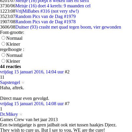
62
01/07
Meisje (16) poept 8 weken niet en sterft
37
30/06
Meisje (16) doet 4 kerels: 9 maanden cel
12
23:08
VrijMiBabes #316 (not very sfw!)
35
23:07
Random Pics van de Dag #1979
19
07/08
Random Pics van de Dag #1978
36
06/08
Duitser (93) crasht met quad tegen boom, vier gewonden
Font-grootte:
Normaal
Kleiner
regelhoogte :
Normaal
Kleiner
44 reacties
vrijdag 15 januari 2016, 14:04 uur
#2
11
Sapstengel
Haha, aftrek.
Direct maar even gevolgd.
vrijdag 15 januari 2016, 14:08 uur
#7
1
Dr.Mikey
Games Crew van het jaar 2013
Een twintigjarige is geen jailbait ook niet tussen haakjes Djeez.
They wish to cure us. But I say to you, WE are the cure!