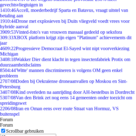
gevechtsvliegtuigen in
14
10:46
Accell, moederbedrijf Sparta en Batavus, vraagt uitstel van
betaling aan
19
10:44
Drone met explosieven bij Duits vliegveld voedt vrees voor
hybride aanval
39
09:53
Vinted-foto's van vrouwen massaal gedeeld op seksfora
3
09:33
XBOX platform krijgt zijn eigen "Platinum" achievements dit
jaar
46
09:22
Progressieve Democraat El-Sayed wint nipt voorverkiezing
Michigan
34
08:18
Wakker Dier dient klacht in tegen insectenfabriek Protix om
duurzaamheidsclaims
85
04:44
'Witte' mannen discrimineren is volgens OM geen enkel
probleem
27
07/08
Doden bij Oekraïense droneaanvallen op Moskou en Sint-
Petersburg
34
07/08
Kind overleden na aanrijding door AH-bestelbus in Dordrecht
53
07/08
Van den Brink zet nog eens 14 gemeenten onder toezicht om
spreidingswet
22
06/08
Iran en Oman eens over route Straat van Hormuz, VS
buitenspel
Forum
Forum
Scrollbar gebruiken