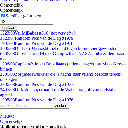
Opmerkelijk
Opmerkelijk
Scrollbar gebruiken
opslaan
12
23:08
VrijMiBabes #316 (not very sfw!)
35
23:07
Random Pics van de Dag #1979
19
07/08
Random Pics van de Dag #1978
36
06/08
Duitser (93) crasht met quad tegen boom, vier gewonden
65
06/08
Onlyfans-model met G-cup wil als NASA-ambassadeur naar
maan
12
06/08
Capibara's lopen Braziliaans parlementsgebouw Mato Grosso
binnen
23
06/08
Zorgmedewerkster die 's nachts haar vriend bezocht terecht
ontslagen
38
06/08
Random Pics van de Dag #1977
34
05/08
Dirk sluit supermarkt op de Wallen na golf van diefstal en
agressie
12
05/08
Random Pics van de Dag #1976
Nieuws
Opmerkelijk
'Jailbait-porno' vindt gretig aftrek