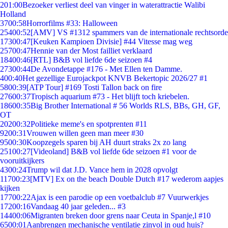
2
01:00
Bezoeker verliest deel van vinger in waterattractie Walibi
Holland
37
00:58
Horrorfilms #33: Halloween
254
00:52
[AMV] VS #1312 spammers van de internationale rechtsorde
173
00:47
[Keuken Kampioen Divisie] #44 Vitesse mag weg
257
00:47
Hennie van der Most failliet verklaard
184
00:46
[RTL] B&B vol liefde 6de seizoen #4
273
00:44
De Avondetappe #176 - Met Ellen ten Damme.
4
00:40
Het gezellige Eurojackpot KNVB Bekertopic 2026/27 #1
58
00:39
[ATP Tour] #169 Tosti Tallon back on fire
276
00:37
Tropisch aquarium #73 - Het blijft toch kriebelen.
186
00:35
Big Brother International # 56 Worlds RLS, BBs, GH, GF,
OT
202
00:32
Politieke meme's en spotprenten #11
92
00:31
Vrouwen willen geen man meer #30
95
00:30
Koopzegels sparen bij AH duurt straks 2x zo lang
251
00:27
[Videoland] B&B vol liefde 6de seizoen #1 voor de
vooruitkijkers
43
00:24
Trump wil dat J.D. Vance hem in 2028 opvolgt
117
00:23
[MTV] Ex on the beach Double Dutch #17 wederom aapjes
kijken
177
00:22
Ajax is een parodie op een voetbalclub #7 Vuurwerkjes
172
00:16
Vandaag 40 jaar geleden... #3
144
00:06
Migranten breken door grens naar Ceuta in Spanje,l #10
65
00:01
Aanbrengen mechanische ventilatie zinvol in oud huis?