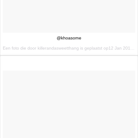
@khoasome
Een foto die door killerandasweetthang is geplaatst op12 Jan 2016 om 3:13 PST