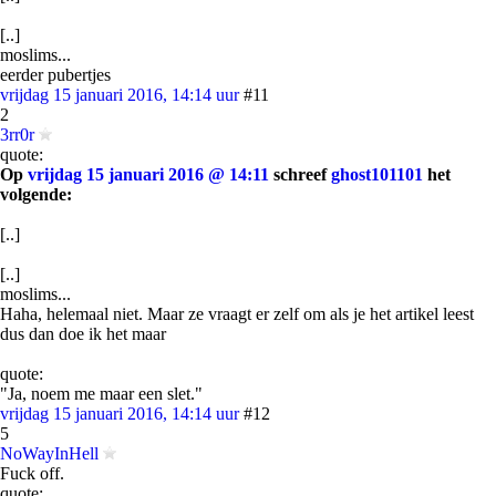
[..]
moslims...
eerder pubertjes
vrijdag 15 januari 2016, 14:14 uur
#11
2
3rr0r
quote:
Op
vrijdag 15 januari 2016 @ 14:11
schreef
ghost101101
het
volgende:
[..]
[..]
moslims...
Haha, helemaal niet. Maar ze vraagt er zelf om als je het artikel leest
dus dan doe ik het maar
quote:
"Ja, noem me maar een slet."
vrijdag 15 januari 2016, 14:14 uur
#12
5
NoWayInHell
Fuck off.
quote: