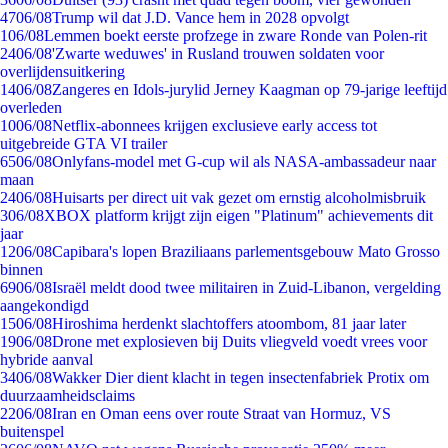
47
06/08
Trump wil dat J.D. Vance hem in 2028 opvolgt
1
06/08
Lemmen boekt eerste profzege in zware Ronde van Polen-rit
24
06/08
'Zwarte weduwes' in Rusland trouwen soldaten voor
overlijdensuitkering
14
06/08
Zangeres en Idols-jurylid Jerney Kaagman op 79-jarige leeftijd
overleden
10
06/08
Netflix-abonnees krijgen exclusieve early access tot
uitgebreide GTA VI trailer
65
06/08
Onlyfans-model met G-cup wil als NASA-ambassadeur naar
maan
24
06/08
Huisarts per direct uit vak gezet om ernstig alcoholmisbruik
3
06/08
XBOX platform krijgt zijn eigen "Platinum" achievements dit
jaar
12
06/08
Capibara's lopen Braziliaans parlementsgebouw Mato Grosso
binnen
69
06/08
Israël meldt dood twee militairen in Zuid-Libanon, vergelding
aangekondigd
15
06/08
Hiroshima herdenkt slachtoffers atoombom, 81 jaar later
19
06/08
Drone met explosieven bij Duits vliegveld voedt vrees voor
hybride aanval
34
06/08
Wakker Dier dient klacht in tegen insectenfabriek Protix om
duurzaamheidsclaims
22
06/08
Iran en Oman eens over route Straat van Hormuz, VS
buitenspel