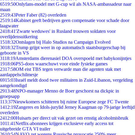
65
19:50
Onlyfans-model met G-cup wil als NASA-ambassadeur naar
maan
25
19:43
Peter Faber (82) overleden
25
19:14
Kabinet geeft bedrijven geen compensatie voor schade door
laagwater
24
18:41
'Zwarte weduwes' in Rusland trouwen soldaten voor
overlijdensuitkering
15
18:32
Ontslagen bij Halo Studios na Campaign Evolved
30
18:32
Trump grijpt weer in op automatisch staatsburgerschap bij
geboorte in VS
31
18:19
Amsterdams dierenasiel DOA overspoeld met babykonijntjes
19
18:06
PS5-doos waarschuwt voor einde fysieke games
23
17:58
OM eist TBS tegen verwarde man die agenten stak met
aardappelschilmesje
69
15:03
Israël meldt dood twee militairen in Zuid-Libanon, vergelding
aangekondigd
29
13:48
NPO-manager Menno de Boer geschorst na dickpic in
groepsapp
1
13:37
Nieuwkomers schitteren bij ruime Europese zege FC Twente
14
12:19
Zangeres en Idols-jurylid Jerney Kaagman op 79-jarige leeftijd
overleden
24
12:00
Huisarts per direct uit vak gezet om ernstig alcoholmisbruik
10
11:41
Netflix-abonnees krijgen exclusieve early access tot
uitgebreide GTA VI trailer
26
10:54
NAVO zet wegens Russische provocatie 250% meer