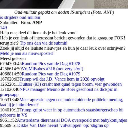
Oud-militair gepakt om doden IS-strijders (Foto: ANP)
is-strijders
oud-militair
Submitter:
Bron:
ANP
149
Help ons; deel dit item als je het leuk vond
Heb je een leuk of interessant bericht gevonden dat je graag op FOK!
terug ziet?
Tip ons dan via de submit!
Zoek jij altijd de leukste nieuwtjes en kun je daar leuk over schrijven?
Meld je aan als nieuwsposter!
Meest gelezen
67943
00:45
Random Pics van de Dag #1978
42566
14:50
VrijMiBabes #316 (not very sfw!)
40668
14:50
Random Pics van de Dag #1979
1676
20:03
Trump wil dat J.D. Vance hem in 2028 opvolgt
1262
20:11
Duitser (93) crasht met quad tegen boom, vier gewonden
1210
20:40
NPO-manager Menno de Boer geschorst na dickpic in
groepsapp
1053
13:48
Meer agressie tegen een andersluidende politieke mening,
laat jij je intimideren?
1040
10:12
Trump grijpt weer in op automatisch staatsburgerschap bij
geboorte in VS
966
11:52
Amsterdams dierenasiel DOA overspoeld met babykonijntjes
956
09:51
Dikke Van Dale neemt 'vulvalippen' op: 'stigma op