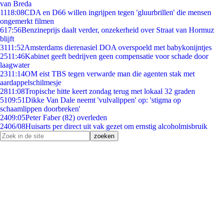
van Breda
11
18:08
CDA en D66 willen ingrijpen tegen 'gluurbrillen' die mensen
ongemerkt filmen
6
17:56
Benzineprijs daalt verder, onzekerheid over Straat van Hormuz
blijft
31
11:52
Amsterdams dierenasiel DOA overspoeld met babykonijntjes
25
11:46
Kabinet geeft bedrijven geen compensatie voor schade door
laagwater
23
11:14
OM eist TBS tegen verwarde man die agenten stak met
aardappelschilmesje
28
11:08
Tropische hitte keert zondag terug met lokaal 32 graden
51
09:51
Dikke Van Dale neemt 'vulvalippen' op: 'stigma op
schaamlippen doorbreken'
24
09:05
Peter Faber (82) overleden
24
06/08
Huisarts per direct uit vak gezet om ernstig alcoholmisbruik