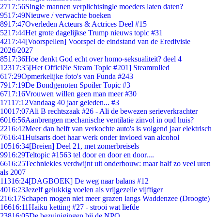
27
17:56
Single mannen verplichtsingle moeders laten daten?
95
17:49
Nieuwe / verwachte boeken
89
17:47
Overleden Acteurs & Actrices Deel #15
52
17:44
Het grote dagelijkse Trump nieuws topic #31
42
17:44
[Voorspellen] Voorspel de eindstand van de Eredivisie
2026/2027
85
17:36
Hoe denkt God echt over homo-seksualiteit? deel 4
123
17:35
[Het Officiële Steam Topic #201] Steamrolled
6
17:29
Opmerkelijke foto's van Funda #243
79
17:19
De Bondgenoten Spoiler Topic #3
67
17:16
Vrouwen willen geen man meer #30
171
17:12
Vandaag 40 jaar geleden... #3
100
17:07
Ali B rechtszaak #26 - Ali de bewezen serieverkrachter
60
16:56
Aanbrengen mechanische ventilatie zinvol in oud huis?
22
16:42
Meer dan helft van verkochte auto's is volgend jaar elektrisch
76
16:41
Huisarts doet haar werk onder invloed van alcohol
105
16:34
[Breien] Deel 21, met zomerbreisels
99
16:29
Teltopic #1563 tel door en door en door....
66
16:25
Techniekles verdwijnt uit onderbouw: maar half zo veel uren
als 2007
113
16:24
[DAGBOEK] De weg naar balans #12
40
16:23
Jezelf gelukkig voelen als vrijgezelle vijftiger
2
16:17
Schapen mogen niet meer grazen langs Waddenzee (Droogte)
166
16:11
Haiku ketting #27 - strooi wat liefde
238
16:05
De bezuinigingen bij de NPO