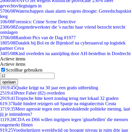
26
06/08
NAVO zet wegens Russische provocatie 250% meer
gevechtsvliegtuigen in
57
06/08
Waterschappen slaan alarm wegens droogte: Gereedschapskist
leeg
1
06/08
Forensics: Crime Scene Detective
23
06/08
Zorgmedewerkster die 's nachts haar vriend bezocht terecht
ontslagen
37
06/08
Random Pics van de Dag #1977
18
05/08
Datalek bij Bol en de Bijenkorf na cyberaanval op logistiek
partner Ceva
34
05/08
Kind overleden na aanrijding door AH-bestelbus in Dordrecht
Actieve items
Actieve items
Scrollbar gebruiken
opslaan
19
19:45
Quake krijgt na 30 jaar een gratis uitbreiding
25
19:43
Peter Faber (82) overleden
29
19:41
Tropische hitte keert zondag terug met lokaal 32 graden
6
19:37
Italië hindert reizigers uit Spanje na migratiecrisis Ceuta
37
19:35
Meer agressie tegen een andersluidende politieke mening, laat
jij je intimideren?
11
19:28
CDA en D66 willen ingrijpen tegen 'gluurbrillen' die mensen
ongemerkt filmen
9
19:25
Voedselprijzen wereldwijd op hoogste niveau in ruim drie jaar