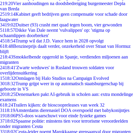
2
19:20
Vier aanhoudingen na doodsbedreiging burgemeester Depla
van Breda
25
19:14
Kabinet geeft bedrijven geen compensatie voor schade door
laagwater
34
19:02
Duitser (93) crasht met quad tegen boom, vier gewonden
51
18:57
Dikke Van Dale neemt 'vulvalippen' op: 'stigma op
schaamlippen doorbreken'
45
18:54
Trump wil dat J.D. Vance hem in 2028 opvolgt
6
18:48
Benzineprijs daalt verder, onzekerheid over Straat van Hormuz
blijft
2
18:43
Smokkelbende opgerold in Spanje, verdienden miljoenen aan
migranten
24
18:41
'Zwarte weduwes' in Rusland trouwen soldaten voor
overlijdensuitkering
15
18:32
Ontslagen bij Halo Studios na Campaign Evolved
30
18:32
Trump grijpt weer in op automatisch staatsburgerschap bij
geboorte in VS
20
18:25
Denemarken pakt AI-gebruik in scholen aan: extra mondelinge
examens
6
18:24
Trailers kijken: de bioscoopreleases van week 32
31
18:19
Amsterdams dierenasiel DOA overspoeld met babykonijntjes
19
18:06
PS5-doos waarschuwt voor einde fysieke games
37
18:02
Spaanse politie: minstens tien voor terrorisme veroordeelden
onder migranten Ceuta
33
18:02
Ceuta-leider noemt Marokkaanse grensaanval door migranten