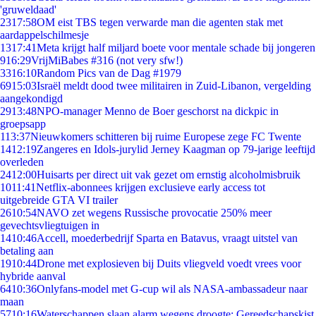
'gruweldaad'
23
17:58
OM eist TBS tegen verwarde man die agenten stak met
aardappelschilmesje
13
17:41
Meta krijgt half miljard boete voor mentale schade bij jongeren
9
16:29
VrijMiBabes #316 (not very sfw!)
33
16:10
Random Pics van de Dag #1979
69
15:03
Israël meldt dood twee militairen in Zuid-Libanon, vergelding
aangekondigd
29
13:48
NPO-manager Menno de Boer geschorst na dickpic in
groepsapp
1
13:37
Nieuwkomers schitteren bij ruime Europese zege FC Twente
14
12:19
Zangeres en Idols-jurylid Jerney Kaagman op 79-jarige leeftijd
overleden
24
12:00
Huisarts per direct uit vak gezet om ernstig alcoholmisbruik
10
11:41
Netflix-abonnees krijgen exclusieve early access tot
uitgebreide GTA VI trailer
26
10:54
NAVO zet wegens Russische provocatie 250% meer
gevechtsvliegtuigen in
14
10:46
Accell, moederbedrijf Sparta en Batavus, vraagt uitstel van
betaling aan
19
10:44
Drone met explosieven bij Duits vliegveld voedt vrees voor
hybride aanval
64
10:36
Onlyfans-model met G-cup wil als NASA-ambassadeur naar
maan
57
10:16
Waterschappen slaan alarm wegens droogte: Gereedschapskist