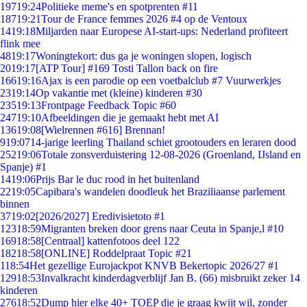
197
19:24
Politieke meme's en spotprenten #11
187
19:21
Tour de France femmes 2026 #4 op de Ventoux
14
19:18
Miljarden naar Europese AI-start-ups: Nederland profiteert
flink mee
48
19:17
Woningtekort: dus ga je woningen slopen, logisch
20
19:17
[ATP Tour] #169 Tosti Tallon back on fire
166
19:16
Ajax is een parodie op een voetbalclub #7 Vuurwerkjes
23
19:14
Op vakantie met (kleine) kinderen #30
235
19:13
Frontpage Feedback Topic #60
247
19:10
Afbeeldingen die je gemaakt hebt met AI
136
19:08
[Wielrennen #616] Brennan!
9
19:07
14-jarige leerling Thailand schiet grootouders en leraren dood
252
19:06
Totale zonsverduistering 12-08-2026 (Groenland, IJsland en
Spanje) #1
14
19:06
Prijs Bar le duc rood in het buitenland
22
19:05
Capibara's wandelen doodleuk het Braziliaanse parlement
binnen
37
19:02
[2026/2027] Eredivisietoto #1
123
18:59
Migranten breken door grens naar Ceuta in Spanje,l #10
169
18:58
[Centraal] kattenfotoos deel 122
182
18:58
[ONLINE] Roddelpraat Topic #21
1
18:54
Het gezellige Eurojackpot KNVB Bekertopic 2026/27 #1
129
18:53
Invalkracht kinderdagverblijf Jan B. (66) misbruikt zeker 14
kinderen
276
18:52
Dump hier elke 40+ TOEP die je graag kwijt wil, zonder