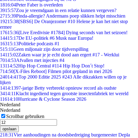
18
16:04
Peter Faber is overleden
39
15:57
Zou je vreemdgaan in een relatie kunnen vergeven?
27
15:39
Pinda-allergie? Andermans poep slikken helpt misschien
192
15:38
[SBS6] De Oranjezomer #10 Helene je kan het niet stop
ermee
176
15:36
[Live Eredivisie #1784] Dying seconds van het seizoen!
144
15:17
De EU-politiek #6 Musk naar Europa!
163
15:13
Politieke podcasts #1
5
15:11
Geen miljonair zijn door tijdverspilling
141
15:02
Zaken waar je je echt dood aan ergert #17 - Werklui
70
14:53
Afvallen met injecties #4
131
14:52
Hip Hop Central #114 Hip Hop Don´t Stop!
7
14:50
[X-Files Reboot] Filmen pilot gepland in mei 2026
240
14:41
Top 2000 Editie 2025 #243 Alle dikzakken willen op je
lijken
14
14:13
97-jarige Betty verbreekt opnieuw record als oudste
34
14:11
Klacht ingediend tegen grootste insectenfabriek ter wereld
116
14:10
Hurricane & Cyclone Season 2026
Nederland
Nederland
Scrollbar gebruiken
opslaan
2
18:31
Vier aanhoudingen na doodsbedreiging burgemeester Depla