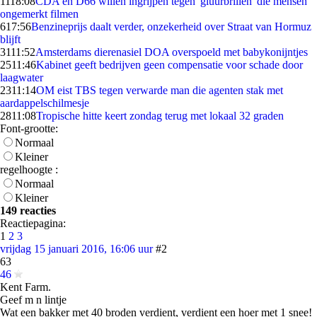
11
18:08
CDA en D66 willen ingrijpen tegen 'gluurbrillen' die mensen
ongemerkt filmen
6
17:56
Benzineprijs daalt verder, onzekerheid over Straat van Hormuz
blijft
31
11:52
Amsterdams dierenasiel DOA overspoeld met babykonijntjes
25
11:46
Kabinet geeft bedrijven geen compensatie voor schade door
laagwater
23
11:14
OM eist TBS tegen verwarde man die agenten stak met
aardappelschilmesje
28
11:08
Tropische hitte keert zondag terug met lokaal 32 graden
Font-grootte:
Normaal
Kleiner
regelhoogte :
Normaal
Kleiner
149 reacties
Reactiepagina:
1
2
3
vrijdag 15 januari 2016, 16:06 uur
#2
63
46
Kent Farm.
Geef m n lintje
Wat een bakker met 40 broden verdient, verdient een hoer met 1 snee!