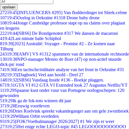
opslaan
272
19:45
[INFLUENCERS #295] Van flodderslinger tot Shrek-crème
107
19:45
Oorlog in Oekraïne #1318 Drone baby drone
108
19:44
Jonge Cambridge professor stapt op na claims over plagiaat
en leugens
222
19:44
[SBS6] De Bondgenoten #317 We dansen de macaroni
4
19:42
Last minute balie Schiphol
8
19:39
[2023] Australië: Voyager - Promise #2 - Ze komen naar
Tilburg
243
19:39
[AMV] VS #1312 spammers van de internationale rechtsorde
130
19:38
NPO-manager Menno de Boer (47) op non-actief stuurde
dick-pic rond
74
19:36
Een tactische/militaire analyse van het front in Oekraïne #31
282
19:35
[Dagboek] Veel aan hoofd - Deel 27
148
19:32
[SBS6] Vandaag Inside #136 - Boekje pluggen.
67
19:31
GTA VI #12 GTA VI Extended look 27 Augustus Netflix/YT
11
19:29
Spaanse kust onder vuur van Portugese oorlogsschepen: 120
gewonden
5
19:29
Ik ga de fok-toto winnen dit jaar
37
19:28
Eeuwig voortleven
6
19:26
Dries Roelvink spreekt vakantieganger aan om gele zwembroek
12
19:26
William Orbit overleden
93
19:25
[FOK!Voetbalmanager 2026/2027] #1 We zijn er weer
273
19:25
Het enige echte LEGO-topic #45 LEGOOOOOOOOOOO