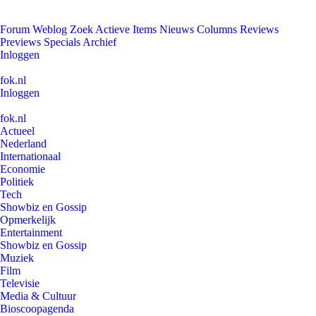
Forum
Weblog
Zoek
Actieve Items
Nieuws
Columns
Reviews
Previews
Specials
Archief
Inloggen
fok.nl
Inloggen
fok.nl
Actueel
Nederland
Internationaal
Economie
Politiek
Tech
Showbiz en Gossip
Opmerkelijk
Entertainment
Showbiz en Gossip
Muziek
Film
Televisie
Media & Cultuur
Bioscoopagenda