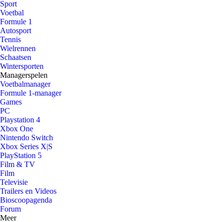
Sport
Voetbal
Formule 1
Autosport
Tennis
Wielrennen
Schaatsen
Wintersporten
Managerspelen
Voetbalmanager
Formule 1-manager
Games
PC
Playstation 4
Xbox One
Nintendo Switch
Xbox Series X|S
PlayStation 5
Film & TV
Film
Televisie
Trailers en Videos
Bioscoopagenda
Forum
Meer