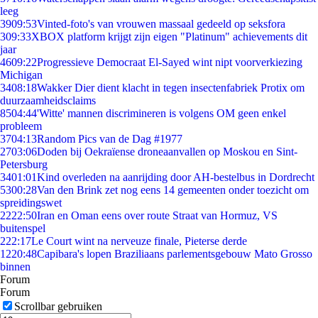
leeg
39
09:53
Vinted-foto's van vrouwen massaal gedeeld op seksfora
3
09:33
XBOX platform krijgt zijn eigen "Platinum" achievements dit
jaar
46
09:22
Progressieve Democraat El-Sayed wint nipt voorverkiezing
Michigan
34
08:18
Wakker Dier dient klacht in tegen insectenfabriek Protix om
duurzaamheidsclaims
85
04:44
'Witte' mannen discrimineren is volgens OM geen enkel
probleem
37
04:13
Random Pics van de Dag #1977
27
03:06
Doden bij Oekraïense droneaanvallen op Moskou en Sint-
Petersburg
34
01:01
Kind overleden na aanrijding door AH-bestelbus in Dordrecht
53
00:28
Van den Brink zet nog eens 14 gemeenten onder toezicht om
spreidingswet
22
22:50
Iran en Oman eens over route Straat van Hormuz, VS
buitenspel
2
22:17
Le Court wint na nerveuze finale, Pieterse derde
12
20:48
Capibara's lopen Braziliaans parlementsgebouw Mato Grosso
binnen
Forum
Forum
Scrollbar gebruiken