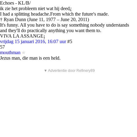
Echoes - KL/B/
ik zie het probleem niet wat hij deed¿
I had a splitting headache.From which the future's made.
† Ryan Dunn (June 11, 1977 – June 20, 2011)
It's funny. All you have to do is say something nobody understands
and they'll do practically anything you want them to.
VIVA LA ASSANGE¡
vrijdag 15 januari 2016, 16:07 uur
#5
57
mouthman
Jezus man, die man is een held.
▼ Advertentie door Refinery89