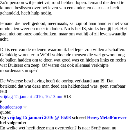
Zo'n persoon wil je niet vrij rond hebben lopen. Iemand die denkt te
kunnen beslissen over het leven van een ander, en daar naar heeft
gehandeld, heeft hulp nodig.
Iemand die heeft gedood, meermaals, zal zijn of haar hand er niet voor
omdraaien weer en meer te doden. Nu is het IS, straks ben jij het. Het
gaat niet om onze onderbuiken, maar om wat hij of zij levenswaardig
acht.
Dit is een van de redenen waarom ik het leger zou willen afschaffen.
Gelukkig waren er in WOII voldoende mensen die wel gewoon nog
de ballen hadden om te doen wat goed was en hielpen links en rechts
wat Duitsers om zeep. Of waren dat ook allemaal verknipte
moordenaars in spé?
De Westerse beschaving heeft de oorlog verklaard aan IS. Dat
betekend dat wat deze man deed een heldendaad was, geen strafbaar
feit!
vrijdag 15 januari 2016, 16:13 uur
#18
6
houdeensop
quote:
Op
vrijdag 15 januari 2016 @ 16:08
schreef
HeavyMetalForever
het volgende:
En welke wet heeft deze man overtreden? Is naar Syrië gaan nu