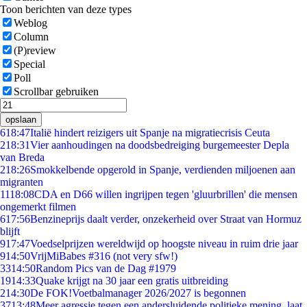
Toon berichten van deze types
Weblog
Column
(P)review
Special
Poll
Scrollbar gebruiken
opslaan
6
18:47
Italië hindert reizigers uit Spanje na migratiecrisis Ceuta
2
18:31
Vier aanhoudingen na doodsbedreiging burgemeester Depla
van Breda
2
18:26
Smokkelbende opgerold in Spanje, verdienden miljoenen aan
migranten
11
18:08
CDA en D66 willen ingrijpen tegen 'gluurbrillen' die mensen
ongemerkt filmen
6
17:56
Benzineprijs daalt verder, onzekerheid over Straat van Hormuz
blijft
9
17:47
Voedselprijzen wereldwijd op hoogste niveau in ruim drie jaar
9
14:50
VrijMiBabes #316 (not very sfw!)
33
14:50
Random Pics van de Dag #1979
19
14:33
Quake krijgt na 30 jaar een gratis uitbreiding
2
14:30
De FOK!Voetbalmanager 2026/2027 is begonnen
37
13:48
Meer agressie tegen een andersluidende politieke mening, laat