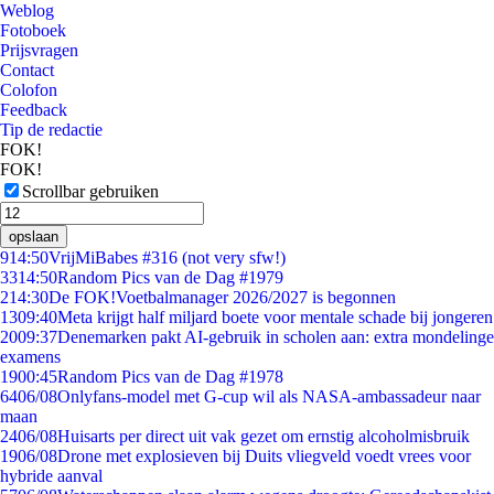
Weblog
Fotoboek
Prijsvragen
Contact
Colofon
Feedback
Tip de redactie
FOK!
FOK!
Scrollbar gebruiken
opslaan
9
14:50
VrijMiBabes #316 (not very sfw!)
33
14:50
Random Pics van de Dag #1979
2
14:30
De FOK!Voetbalmanager 2026/2027 is begonnen
13
09:40
Meta krijgt half miljard boete voor mentale schade bij jongeren
20
09:37
Denemarken pakt AI-gebruik in scholen aan: extra mondelinge
examens
19
00:45
Random Pics van de Dag #1978
64
06/08
Onlyfans-model met G-cup wil als NASA-ambassadeur naar
maan
24
06/08
Huisarts per direct uit vak gezet om ernstig alcoholmisbruik
19
06/08
Drone met explosieven bij Duits vliegveld voedt vrees voor
hybride aanval