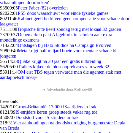
schaamlippen doorbreken'
935
09:05
Peter Faber (82) overleden
920
22:01
PS5-doos waarschuwt voor einde fysieke games
802
11:46
Kabinet geeft bedrijven geen compensatie voor schade door
laagwater
751
11:08
Tropische hitte keert zondag terug met lokaal 32 graden
737
09:37
Denemarken pakt AI-gebruik in scholen aan: extra
mondelinge examens
714
22:04
Ontslagen bij Halo Studios na Campaign Evolved
598
09:40
Meta krijgt half miljard boete voor mentale schade bij
jongeren
565
14:33
Quake krijgt na 30 jaar een gratis uitbreiding
562
05:00
Trailers kijken: de bioscoopreleases van week 32
539
11:14
OM eist TBS tegen verwarde man die agenten stak met
aardappelschilmesje
▼ Advertentie door Refinery89
Lees ook
14
20/10
Groot-Brittannië: 13.000 IS-strijders in Irak
81
21/09
IS-strijders keren groep steeds vaker rug toe
45
08/07
Doodstraf voor IS-strijders in Irak
2
18:31
Vier aanhoudingen na doodsbedreiging burgemeester Depla
van Breda