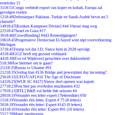
restricties 15
31
18:51
Congo verbiedt export van koper en kobalt, Europa zal
gevolgen voelen
12
18:49
Defensiepact Pakistan, Turkije en Saudi-Arabië bevat art.5
clausule?
149
18:47
[Keuken Kampioen Divisie] #44 Vitesse mag weg
225
18:47
Israel en Gaza #17
30
18:46
[Crowdfunding] #443 Rentestijgingen?
106
18:45
Progressieve Democraat El-Sayed wint nipt voorverkiezing
Michigan
37
18:45
Trump wil dat J.D. Vance hem in 2028 opvolgt
43
18:40
GGZ heeft mij gezond verklaard.
44
18:39
[Eva vd Wijdeven] geruchten over dakloosheid
5
18:38
Hoe hiermee om te gaan?
211
18:35
Russia vs Ukraine #91
212
18:35
Oorlog Iran #136 Bridge and powerplant day incoming?
256
18:31
[UFO/UAP] #16 The Age of Disclosure
143
18:25
[WLR SC #417] Nieuw deel openen was kaputt
277
18:23
Post hier pas overleden muzikanten #32
179
18:21
[RTL] B&B vol liefde 6de seizoen #4
200
18:19
Verander een letter expert (7lettereditie) #50
15
18:19
Verander één letter. Expert # 75 (8 letters)
50
18:18
Verander één letter: Expert #143 (9 letters)
143
18:16
Verander één letter: Expert #91 (10 letters)
55
17:59
Magic mushrooms