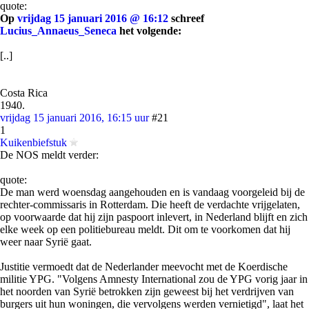
quote:
Op
vrijdag 15 januari 2016 @ 16:12
schreef
Lucius_Annaeus_Seneca
het volgende:
[..]
Costa Rica
1940.
vrijdag 15 januari 2016, 16:15 uur
#21
1
Kuikenbiefstuk
De NOS meldt verder:
quote:
De man werd woensdag aangehouden en is vandaag voorgeleid bij de
rechter-commissaris in Rotterdam. Die heeft de verdachte vrijgelaten,
op voorwaarde dat hij zijn paspoort inlevert, in Nederland blijft en zich
elke week op een politiebureau meldt. Dit om te voorkomen dat hij
weer naar Syrië gaat.
Justitie vermoedt dat de Nederlander meevocht met de Koerdische
militie YPG. "Volgens Amnesty International zou de YPG vorig jaar in
het noorden van Syrië betrokken zijn geweest bij het verdrijven van
burgers uit hun woningen, die vervolgens werden vernietigd", laat het