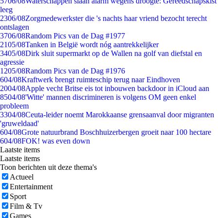
57
06/08
Waterschappen slaan alarm wegens droogte: Gereedschapskist
leeg
23
06/08
Zorgmedewerkster die 's nachts haar vriend bezocht terecht
ontslagen
37
06/08
Random Pics van de Dag #1977
21
05/08
Tanken in België wordt nóg aantrekkelijker
34
05/08
Dirk sluit supermarkt op de Wallen na golf van diefstal en
agressie
12
05/08
Random Pics van de Dag #1976
6
04/08
Kraftwerk brengt ruimteschip terug naar Eindhoven
20
04/08
Apple vecht Britse eis tot inbouwen backdoor in iCloud aan
85
04/08
'Witte' mannen discrimineren is volgens OM geen enkel
probleem
33
04/08
Ceuta-leider noemt Marokkaanse grensaanval door migranten
'gruweldaad'
6
04/08
Grote natuurbrand Boschhuizerbergen groeit naar 100 hectare
6
04/08
FOK! was even down
Laatste items
Laatste items
Toon berichten uit deze thema's
Actueel
Entertainment
Sport
Film & Tv
Games