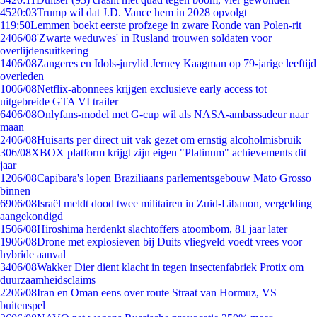
45
20:03
Trump wil dat J.D. Vance hem in 2028 opvolgt
1
19:50
Lemmen boekt eerste profzege in zware Ronde van Polen-rit
24
06/08
'Zwarte weduwes' in Rusland trouwen soldaten voor
overlijdensuitkering
14
06/08
Zangeres en Idols-jurylid Jerney Kaagman op 79-jarige leeftijd
overleden
10
06/08
Netflix-abonnees krijgen exclusieve early access tot
uitgebreide GTA VI trailer
64
06/08
Onlyfans-model met G-cup wil als NASA-ambassadeur naar
maan
24
06/08
Huisarts per direct uit vak gezet om ernstig alcoholmisbruik
3
06/08
XBOX platform krijgt zijn eigen "Platinum" achievements dit
jaar
12
06/08
Capibara's lopen Braziliaans parlementsgebouw Mato Grosso
binnen
69
06/08
Israël meldt dood twee militairen in Zuid-Libanon, vergelding
aangekondigd
15
06/08
Hiroshima herdenkt slachtoffers atoombom, 81 jaar later
19
06/08
Drone met explosieven bij Duits vliegveld voedt vrees voor
hybride aanval
34
06/08
Wakker Dier dient klacht in tegen insectenfabriek Protix om
duurzaamheidsclaims
22
06/08
Iran en Oman eens over route Straat van Hormuz, VS
buitenspel