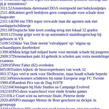
jij je intimideren?
31
11:52
Amsterdams dierenasiel DOA overspoeld met babykonijntjes
25
11:46
Kabinet geeft bedrijven geen compensatie voor schade door
laagwater
23
11:14
OM eist TBS tegen verwarde man die agenten stak met
aardappelschilmesje
29
11:08
Tropische hitte keert zondag terug met lokaal 32 graden
30
10:12
Trump grijpt weer in op automatisch staatsburgerschap bij
geboorte in VS
51
09:51
Dikke Van Dale neemt 'vulvalippen' op: 'stigma op
schaamlippen doorbreken'
13
09:40
Meta krijgt half miljard boete voor mentale schade bij jongeren
20
09:37
Denemarken pakt AI-gebruik in scholen aan: extra mondelinge
examens
25
09:05
Peter Faber (82) overleden
6
05:00
Trailers kijken: de bioscoopreleases van week 32
0
03:37
Ajax veel te sterk voor Shelbourne, maar houdt schade beperkt
1
02:34
Nieuwkomers schitteren bij ruime Europese zege FC Twente
19
00:45
Random Pics van de Dag #1978
15
22:04
Ontslagen bij Halo Studios na Campaign Evolved
19
22:01
PS5-doos waarschuwt voor einde fysieke games
2
21:03
Le Court wint na nerveuze finale, Pieterse derde
29
20:40
NPO-manager Menno de Boer geschorst na dickpic in
groepsapp
34
20:11
Duitser (93) crasht met quad tegen boom, vier gewonden