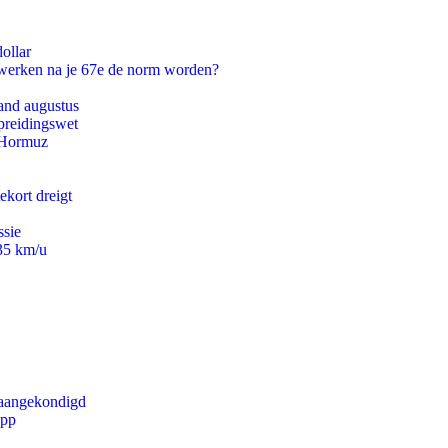
ollar
 werken na je 67e de norm worden?
and augustus
preidingswet
n Hormuz
ekort dreigt
ssie
235 km/u
g aangekondigd
app