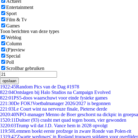
Actueel
Entertainment
Sport
Film & Tv
Games
Toon berichten van deze types
Weblog
Column
(P)review
Special
Poll
Scrollbar gebruiken
opslaan
19
22:45
Random Pics van de Dag #1978
8
22:04
Ontslagen bij Halo Studios na Campaign Evolved
8
22:01
PS5-doos waarschuwt voor einde fysieke games
2
21:30
De FOK!Voetbalmanager 2026/2027 is begonnen
2
21:03
Le Court wint na nerveuze finale, Pieterse derde
20
20:40
NPO-manager Menno de Boer geschorst na dickpic in groeps
15
20:11
Duitser (93) crasht met quad tegen boom, vier gewonden
32
20:03
Trump wil dat J.D. Vance hem in 2028 opvolgt
1
19:50
Lemmen boekt eerste profzege in zware Ronde van Polen-rit
13
19:42
'Zwarte weduwes' in Rusland trouwen soldaten voor overlijden