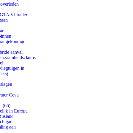
 overleden
 GTA VI trailer
maan
ar
binnen
g aangekondigd
bride aanval
duurzaamheidsclaims
el
iegtuigen in
 leeg
tslagen
rtner Ceva
. (66)
lijk in Europa
Rusland
ichigan
aling aan