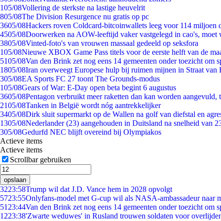
1
05/08
Vollering de sterkste na lastige heuvelrit
8
05/08
The Division Resurgence nu gratis op pc
36
05/08
Hackers roven Coldcard-bitcoinwallets leeg voor 114 miljoen d
45
05/08
Doorwerken na AOW-leeftijd vaker vastgelegd in cao's, moet
38
05/08
Vinted-foto's van vrouwen massaal gedeeld op seksfora
1
05/08
Nieuwe XBOX Game Pass titels voor de eerste helft van de ma
51
05/08
Van den Brink zet nog eens 14 gemeenten onder toezicht om s
18
05/08
Iran overweegt Europese hulp bij ruimen mijnen in Straat va
3
05/08
EA Sports FC 27 toont The Grounds-modus
1
05/08
Gears of War: E-Day open beta begint 6 augustus
36
05/08
Pentagon verbruikt meer raketten dan kan worden aangevuld, t
21
05/08
Tanken in België wordt nóg aantrekkelijker
34
05/08
Dirk sluit supermarkt op de Wallen na golf van diefstal en agre
13
05/08
Nederlander (23) aangehouden in Duitsland na snelheid van 
3
05/08
Gedurfd NEC blijft overeind bij Olympiakos
Actieve items
Actieve items
Scrollbar gebruiken
opslaan
32
23:58
Trump wil dat J.D. Vance hem in 2028 opvolgt
57
23:55
Onlyfans-model met G-cup wil als NASA-ambassadeur naar 
51
23:44
Van den Brink zet nog eens 14 gemeenten onder toezicht om s
12
23:38
'Zwarte weduwes' in Rusland trouwen soldaten voor overlijden