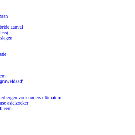
maan
bride aanval
 leeg
tslagen
ssie
eem
'gruweldaad'
 verbergen voor ouders ultimatum
nse asielzoeker
obleem