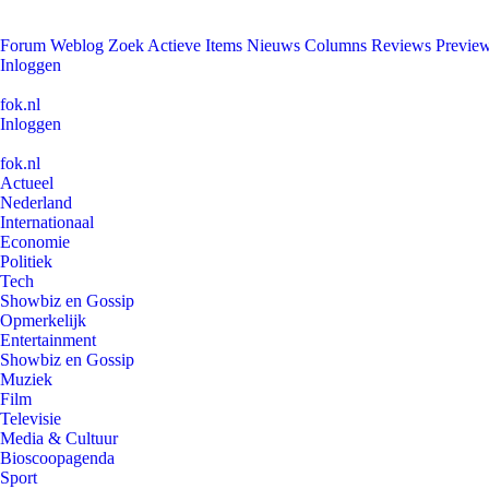
Forum
Weblog
Zoek
Actieve Items
Nieuws
Columns
Reviews
Previe
Inloggen
fok.nl
Inloggen
fok.nl
Actueel
Nederland
Internationaal
Economie
Politiek
Tech
Showbiz en Gossip
Opmerkelijk
Entertainment
Showbiz en Gossip
Muziek
Film
Televisie
Media & Cultuur
Bioscoopagenda
Sport