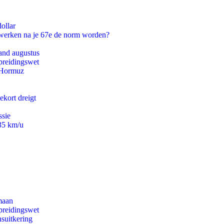
ollar
 werken na je 67e de norm worden?
and augustus
preidingswet
n Hormuz
ekort dreigt
ssie
235 km/u
maan
preidingswet
suitkering