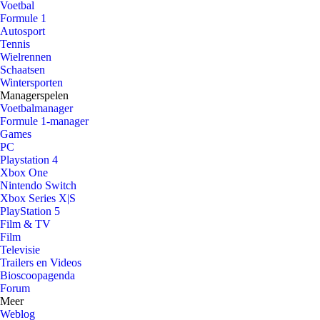
Voetbal
Formule 1
Autosport
Tennis
Wielrennen
Schaatsen
Wintersporten
Managerspelen
Voetbalmanager
Formule 1-manager
Games
PC
Playstation 4
Xbox One
Nintendo Switch
Xbox Series X|S
PlayStation 5
Film & TV
Film
Televisie
Trailers en Videos
Bioscoopagenda
Forum
Meer
Weblog