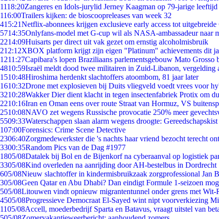
11
18:20
Zangeres en Idols-jurylid Jerney Kaagman op 79-jarige leeftijd
1
16:00
Trailers kijken: de bioscoopreleases van week 32
4
15:21
Netflix-abonnees krijgen exclusieve early access tot uitgebreide
57
14:35
Onlyfans-model met G-cup wil als NASA-ambassadeur naar 
22
14:09
Huisarts per direct uit vak gezet om ernstig alcoholmisbruik
2
12:12
XBOX platform krijgt zijn eigen "Platinum" achievements dit ja
12
11:27
Capibara's lopen Braziliaans parlementsgebouw Mato Grosso 
48
10:59
Israël meldt dood twee militairen in Zuid-Libanon, vergeldin
15
10:48
Hiroshima herdenkt slachtoffers atoombom, 81 jaar later
16
10:32
Drone met explosieven bij Duits vliegveld voedt vrees voor hy
32
10:28
Wakker Dier dient klacht in tegen insectenfabriek Protix om 
22
10:16
Iran en Oman eens over route Straat van Hormuz, VS buitensp
25
10:08
NAVO zet wegens Russische provocatie 250% meer gevechtsvl
55
09:33
Waterschappen slaan alarm wegens droogte: Gereedschapskist
1
07:00
Forensics: Crime Scene Detective
23
06:40
Zorgmedewerkster die 's nachts haar vriend bezocht terecht on
33
00:35
Random Pics van de Dag #1977
18
05/08
Datalek bij Bol en de Bijenkorf na cyberaanval op logistiek pa
33
05/08
Kind overleden na aanrijding door AH-bestelbus in Dordrecht
6
05/08
Nieuw slachtoffer in kindermisbruikzaak zorgprofessional Jan B
3
05/08
Geen Qatar en Abu Dhabi? Dan eindigt Formule 1-seizoen moge
5
05/08
Litouwen vindt opnieuw migrantentunnel onder grens met Wit-
45
05/08
Progressieve Democraat El-Sayed wint nipt voorverkiezing M
11
05/08
Accell, moederbedrijf Sparta en Batavus, vraagt uitstel van bet
5
05/08
Zomervakantieweerbericht: aanhoudend zomers