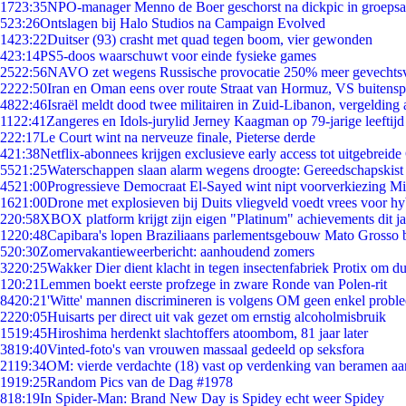
17
23:35
NPO-manager Menno de Boer geschorst na dickpic in groeps
5
23:26
Ontslagen bij Halo Studios na Campaign Evolved
14
23:22
Duitser (93) crasht met quad tegen boom, vier gewonden
4
23:14
PS5-doos waarschuwt voor einde fysieke games
25
22:56
NAVO zet wegens Russische provocatie 250% meer gevechtsvl
22
22:50
Iran en Oman eens over route Straat van Hormuz, VS buitensp
48
22:46
Israël meldt dood twee militairen in Zuid-Libanon, vergeldin
11
22:41
Zangeres en Idols-jurylid Jerney Kaagman op 79-jarige leeftijd
2
22:17
Le Court wint na nerveuze finale, Pieterse derde
4
21:38
Netflix-abonnees krijgen exclusieve early access tot uitgebreide
55
21:25
Waterschappen slaan alarm wegens droogte: Gereedschapskist
45
21:00
Progressieve Democraat El-Sayed wint nipt voorverkiezing M
16
21:00
Drone met explosieven bij Duits vliegveld voedt vrees voor hy
2
20:58
XBOX platform krijgt zijn eigen "Platinum" achievements dit ja
12
20:48
Capibara's lopen Braziliaans parlementsgebouw Mato Grosso 
5
20:30
Zomervakantieweerbericht: aanhoudend zomers
32
20:25
Wakker Dier dient klacht in tegen insectenfabriek Protix om 
1
20:21
Lemmen boekt eerste profzege in zware Ronde van Polen-rit
84
20:21
'Witte' mannen discrimineren is volgens OM geen enkel probl
22
20:05
Huisarts per direct uit vak gezet om ernstig alcoholmisbruik
15
19:45
Hiroshima herdenkt slachtoffers atoombom, 81 jaar later
38
19:40
Vinted-foto's van vrouwen massaal gedeeld op seksfora
21
19:34
OM: vierde verdachte (18) vast op verdenking van beramen aa
19
19:25
Random Pics van de Dag #1978
8
18:19
In Spider-Man: Brand New Day is Spidey echt weer Spidey