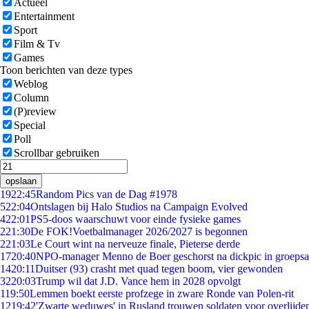
Actueel
Entertainment
Sport
Film & Tv
Games
Toon berichten van deze types
Weblog
Column
(P)review
Special
Poll
Scrollbar gebruiken
opslaan
19
22:45
Random Pics van de Dag #1978
5
22:04
Ontslagen bij Halo Studios na Campaign Evolved
4
22:01
PS5-doos waarschuwt voor einde fysieke games
2
21:30
De FOK!Voetbalmanager 2026/2027 is begonnen
2
21:03
Le Court wint na nerveuze finale, Pieterse derde
17
20:40
NPO-manager Menno de Boer geschorst na dickpic in groeps
14
20:11
Duitser (93) crasht met quad tegen boom, vier gewonden
32
20:03
Trump wil dat J.D. Vance hem in 2028 opvolgt
1
19:50
Lemmen boekt eerste profzege in zware Ronde van Polen-rit
12
19:42
'Zwarte weduwes' in Rusland trouwen soldaten voor overlijden