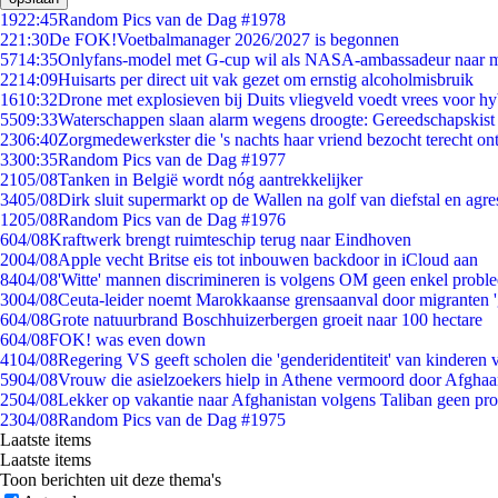
19
22:45
Random Pics van de Dag #1978
2
21:30
De FOK!Voetbalmanager 2026/2027 is begonnen
57
14:35
Onlyfans-model met G-cup wil als NASA-ambassadeur naar 
22
14:09
Huisarts per direct uit vak gezet om ernstig alcoholmisbruik
16
10:32
Drone met explosieven bij Duits vliegveld voedt vrees voor hy
55
09:33
Waterschappen slaan alarm wegens droogte: Gereedschapskist
23
06:40
Zorgmedewerkster die 's nachts haar vriend bezocht terecht on
33
00:35
Random Pics van de Dag #1977
21
05/08
Tanken in België wordt nóg aantrekkelijker
34
05/08
Dirk sluit supermarkt op de Wallen na golf van diefstal en agre
12
05/08
Random Pics van de Dag #1976
6
04/08
Kraftwerk brengt ruimteschip terug naar Eindhoven
20
04/08
Apple vecht Britse eis tot inbouwen backdoor in iCloud aan
84
04/08
'Witte' mannen discrimineren is volgens OM geen enkel probl
30
04/08
Ceuta-leider noemt Marokkaanse grensaanval door migranten 
6
04/08
Grote natuurbrand Boschhuizerbergen groeit naar 100 hectare
6
04/08
FOK! was even down
41
04/08
Regering VS geeft scholen die 'genderidentiteit' van kinderen
59
04/08
Vrouw die asielzoekers hielp in Athene vermoord door Afghaa
25
04/08
Lekker op vakantie naar Afghanistan volgens Taliban geen pr
23
04/08
Random Pics van de Dag #1975
Laatste items
Laatste items
Toon berichten uit deze thema's