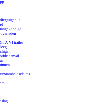
app
iegtuigen in
el
g aangekondigd
 overleden
 GTA VI trailer
 leeg
ichigan
bride aanval
ar
binnen
duurzaamheidsclaims
eem
nslag