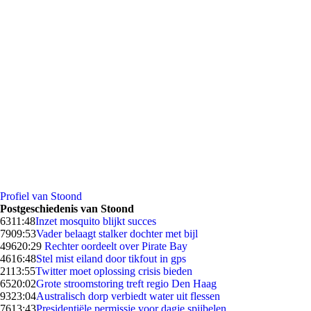
Profiel van Stoond
Postgeschiedenis van Stoond
63
11:48
Inzet mosquito blijkt succes
79
09:53
Vader belaagt stalker dochter met bijl
496
20:29
Rechter oordeelt over Pirate Bay
46
16:48
Stel mist eiland door tikfout in gps
21
13:55
Twitter moet oplossing crisis bieden
65
20:02
Grote stroomstoring treft regio Den Haag
93
23:04
Australisch dorp verbiedt water uit flessen
76
13:43
Presidentiële permissie voor dagje spijbelen