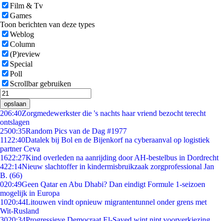
Film & Tv
Games
Toon berichten van deze types
Weblog
Column
(P)review
Special
Poll
Scrollbar gebruiken
opslaan
2
06:40
Zorgmedewerkster die 's nachts haar vriend bezocht terecht
ontslagen
25
00:35
Random Pics van de Dag #1977
11
22:40
Datalek bij Bol en de Bijenkorf na cyberaanval op logistiek
partner Ceva
16
22:27
Kind overleden na aanrijding door AH-bestelbus in Dordrecht
4
22:14
Nieuw slachtoffer in kindermisbruikzaak zorgprofessional Jan
B. (66)
0
20:49
Geen Qatar en Abu Dhabi? Dan eindigt Formule 1-seizoen
mogelijk in Europa
10
20:44
Litouwen vindt opnieuw migrantentunnel onder grens met
Wit-Rusland
30
20:34
Progressieve Democraat El-Sayed wint nipt voorverkiezing