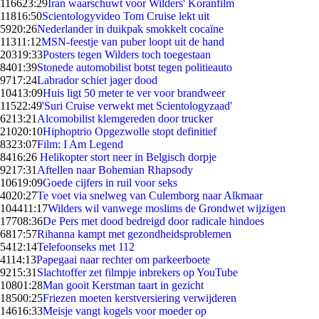
1166
23:29
Iran waarschuwt voor Wilders' Koranfilm
118
16:50
Scientologyvideo Tom Cruise lekt uit
59
20:26
Nederlander in duikpak smokkelt cocaïne
113
11:12
MSN-feestje van puber loopt uit de hand
203
19:33
Posters tegen Wilders toch toegestaan
84
01:39
Stonede automobilist botst tegen politieauto
97
17:24
Labrador schiet jager dood
104
13:09
Huis ligt 50 meter te ver voor brandweer
115
22:49
'Suri Cruise verwekt met Scientologyzaad'
62
13:21
Alcomobilist klemgereden door trucker
210
20:10
Hiphoptrio Opgezwolle stopt definitief
83
23:07
Film: I Am Legend
84
16:26
Helikopter stort neer in Belgisch dorpje
92
17:31
Aftellen naar Bohemian Rhapsody
106
19:09
Goede cijfers in ruil voor seks
40
20:27
Te voet via snelweg van Culemborg naar Alkmaar
1044
11:17
Wilders wil vanwege moslims de Grondwet wijzigen
177
08:36
De Pers met dood bedreigd door radicale hindoes
68
17:57
Rihanna kampt met gezondheidsproblemen
54
12:14
Telefoonseks met 112
41
14:13
Papegaai naar rechter om parkeerboete
92
15:31
Slachtoffer zet filmpje inbrekers op YouTube
108
01:28
Man gooit Kerstman taart in gezicht
185
00:25
Friezen moeten kerstversiering verwijderen
146
16:33
Meisje vangt kogels voor moeder op