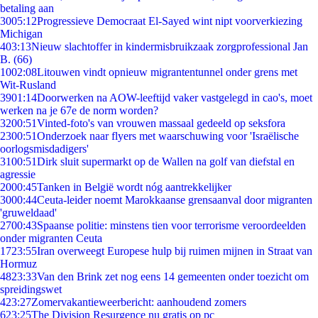
betaling aan
30
05:12
Progressieve Democraat El-Sayed wint nipt voorverkiezing
Michigan
4
03:13
Nieuw slachtoffer in kindermisbruikzaak zorgprofessional Jan
B. (66)
10
02:08
Litouwen vindt opnieuw migrantentunnel onder grens met
Wit-Rusland
39
01:14
Doorwerken na AOW-leeftijd vaker vastgelegd in cao's, moet
werken na je 67e de norm worden?
32
00:51
Vinted-foto's van vrouwen massaal gedeeld op seksfora
23
00:51
Onderzoek naar flyers met waarschuwing voor 'Israëlische
oorlogsmisdadigers'
31
00:51
Dirk sluit supermarkt op de Wallen na golf van diefstal en
agressie
20
00:45
Tanken in België wordt nóg aantrekkelijker
30
00:44
Ceuta-leider noemt Marokkaanse grensaanval door migranten
'gruweldaad'
27
00:43
Spaanse politie: minstens tien voor terrorisme veroordeelden
onder migranten Ceuta
17
23:55
Iran overweegt Europese hulp bij ruimen mijnen in Straat van
Hormuz
48
23:33
Van den Brink zet nog eens 14 gemeenten onder toezicht om
spreidingswet
4
23:27
Zomervakantieweerbericht: aanhoudend zomers
6
23:25
The Division Resurgence nu gratis op pc