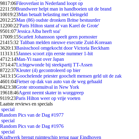
98
17:06
Fileoverlast in Nederland loopt op
22
11:59
Brandweer helpt man in handboeien uit de brand
100
19:23
Man betaalt belasting met kleingeld
20
12:25
Man (86) oudste dronken Britse bestuurder
122
00:22
'Paris Hilton stamt af van Karel de Grote'
95
01:07
'Jessica Alba heeft soa'
170
09:15
Scarlett Johansson speelt geen pornoster
214
15:32
Taliban melden nieuwe executie Zuid-Koreaan
36
20:13
Basisschool omgekocht door Victoria Beckham
113
13:15
Jannes scoort zijn eerste nummer 1-hit
47
12:14
Man-Yi raast over Japan
37
14:47
Lichtgewonde bij steekpartij TT-Assen
87
22:37
Kleuter (4) gecontroleerd op bier
34
13:15
Goochelende priester goochelt mensen geld uit de zak
46
01:04
Fietser op dak van auto van de weg gehaald
84
23:38
Grote stroomuitval in New York
196
18:46
Agent neemt skater in wurggreep
91
19:23
Paris Hilton weer op vrije voeten
Laatste reviews en specials
special
Random Pics van de Dag #1977
special
Random Pics van de Dag #1976
special
Kraftwerk brengt ruimteschip terug naar Eindhoven