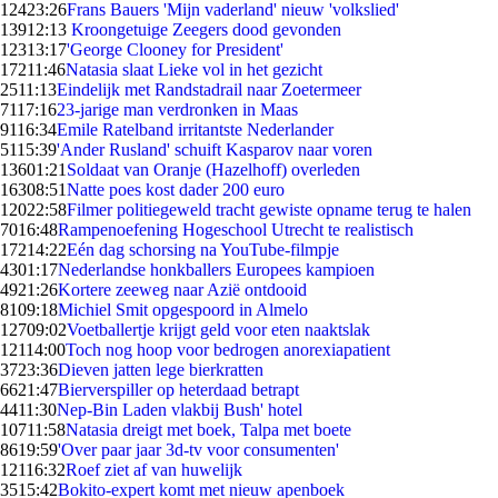
124
23:26
Frans Bauers 'Mijn vaderland' nieuw 'volkslied'
139
12:13
Kroongetuige Zeegers dood gevonden
123
13:17
'George Clooney for President'
172
11:46
Natasia slaat Lieke vol in het gezicht
25
11:13
Eindelijk met Randstadrail naar Zoetermeer
71
17:16
23-jarige man verdronken in Maas
91
16:34
Emile Ratelband irritantste Nederlander
51
15:39
'Ander Rusland' schuift Kasparov naar voren
136
01:21
Soldaat van Oranje (Hazelhoff) overleden
163
08:51
Natte poes kost dader 200 euro
120
22:58
Filmer politiegeweld tracht gewiste opname terug te halen
70
16:48
Rampenoefening Hogeschool Utrecht te realistisch
172
14:22
Eén dag schorsing na YouTube-filmpje
43
01:17
Nederlandse honkballers Europees kampioen
49
21:26
Kortere zeeweg naar Azië ontdooid
81
09:18
Michiel Smit opgespoord in Almelo
127
09:02
Voetballertje krijgt geld voor eten naaktslak
121
14:00
Toch nog hoop voor bedrogen anorexiapatient
37
23:36
Dieven jatten lege bierkratten
66
21:47
Bierverspiller op heterdaad betrapt
44
11:30
Nep-Bin Laden vlakbij Bush' hotel
107
11:58
Natasia dreigt met boek, Talpa met boete
86
19:59
'Over paar jaar 3d-tv voor consumenten'
121
16:32
Roef ziet af van huwelijk
35
15:42
Bokito-expert komt met nieuw apenboek