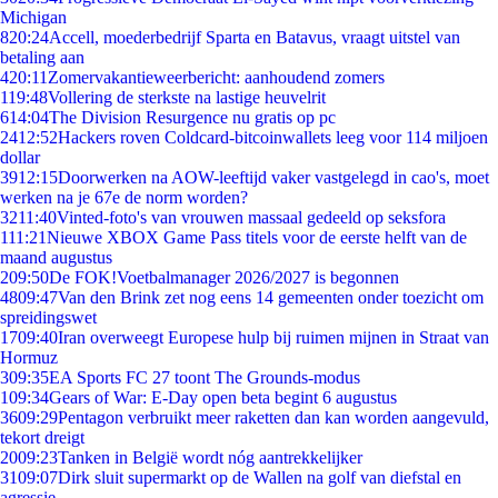
Michigan
8
20:24
Accell, moederbedrijf Sparta en Batavus, vraagt uitstel van
betaling aan
4
20:11
Zomervakantieweerbericht: aanhoudend zomers
1
19:48
Vollering de sterkste na lastige heuvelrit
6
14:04
The Division Resurgence nu gratis op pc
24
12:52
Hackers roven Coldcard-bitcoinwallets leeg voor 114 miljoen
dollar
39
12:15
Doorwerken na AOW-leeftijd vaker vastgelegd in cao's, moet
werken na je 67e de norm worden?
32
11:40
Vinted-foto's van vrouwen massaal gedeeld op seksfora
1
11:21
Nieuwe XBOX Game Pass titels voor de eerste helft van de
maand augustus
2
09:50
De FOK!Voetbalmanager 2026/2027 is begonnen
48
09:47
Van den Brink zet nog eens 14 gemeenten onder toezicht om
spreidingswet
17
09:40
Iran overweegt Europese hulp bij ruimen mijnen in Straat van
Hormuz
3
09:35
EA Sports FC 27 toont The Grounds-modus
1
09:34
Gears of War: E-Day open beta begint 6 augustus
36
09:29
Pentagon verbruikt meer raketten dan kan worden aangevuld,
tekort dreigt
20
09:23
Tanken in België wordt nóg aantrekkelijker
31
09:07
Dirk sluit supermarkt op de Wallen na golf van diefstal en
agressie