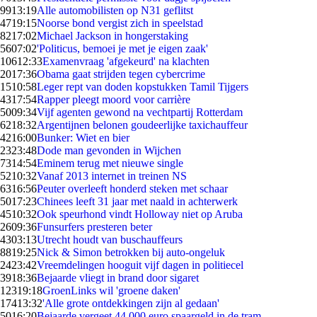
99
13:19
Alle automobilisten op N31 geflitst
47
19:15
Noorse bond vergist zich in speelstad
82
17:02
Michael Jackson in hongerstaking
56
07:02
'Politicus, bemoei je met je eigen zaak'
106
12:33
Examenvraag 'afgekeurd' na klachten
20
17:36
Obama gaat strijden tegen cybercrime
15
10:58
Leger rept van doden kopstukken Tamil Tijgers
43
17:54
Rapper pleegt moord voor carrière
50
09:34
Vijf agenten gewond na vechtpartij Rotterdam
62
18:32
Argentijnen belonen goudeerlijke taxichauffeur
42
16:00
Bunker: Wiet en bier
23
23:48
Dode man gevonden in Wijchen
73
14:54
Eminem terug met nieuwe single
52
10:32
Vanaf 2013 internet in treinen NS
63
16:56
Peuter overleeft honderd steken met schaar
50
17:23
Chinees leeft 31 jaar met naald in achterwerk
45
10:32
Ook speurhond vindt Holloway niet op Aruba
26
09:36
Funsurfers presteren beter
43
03:13
Utrecht houdt van buschauffeurs
88
19:25
Nick & Simon betrokken bij auto-ongeluk
24
23:42
Vreemdelingen hooguit vijf dagen in politiecel
39
18:36
Bejaarde vliegt in brand door sigaret
123
19:18
GroenLinks wil 'groene daken'
174
13:32
'Alle grote ontdekkingen zijn al gedaan'
50
16:20
Bejaarde vergeet 44.000 euro spaargeld in de tram