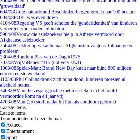
30
04/08
Ceuta-leider noemt Marokkaanse grensaanval door migranten
'gruweldaad'
6
04/08
Grote natuurbrand Boschhuizerbergen groeit naar 100 hectare
6
04/08
FOK! was even down
41
04/08
Regering VS geeft scholen die 'genderidentiteit' van kinderen
verbergen voor ouders ultimatum
59
04/08
Vrouw die asielzoekers hielp in Athene vermoord door
Afghaanse asielzoeker
25
04/08
Lekker op vakantie naar Afghanistan volgens Taliban geen
probleem
23
04/08
Random Pics van de Dag #1975
7
03/08
VrijMiBabes #315 (not very sfw!)
10
03/08
Spider-Man: Brand New Day knalt naar bijna 800 miljoen
euro in eerste weekend
11
03/08
Phil Collins dronk zich bijna dood, kinderen moesten al
afscheid nemen
34
03/08
Man die zesjarig jochie met messteken in het hoofd
vermoordde komt na elf jaar vrij
47
03/08
Man (25) sterft nadat hij lijm als condoom gebruikt
Laatste items
Laatste items
Toon berichten uit deze thema's
Actueel
Entertainment
Sport