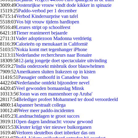
30
09:49
Oostenrijkse vrouw vindt dode kikker in spinazie
151
19:25
Paddo-verbod per 1 december
67
15:14
Verbod Kindersurprise van tafel
55
18:03
Vos bijt vrouw tijdens hardlopen
95
16:49
Lerares stript op schoolfeest
64
21:18
Tiener reanimeert bejaarde
27
11:31
Vader adoptiezoon Madonna verdrietig
81
16:39
Calorieën op menukaart in Californië
51
03:57
Nokia komt met tegenhanger iPhone
21
13:11
Nederlandse rechercheurs naar Bonaire
183
09:58
12-jarig jongetje doet spectaculaire uitvinding
95
19:27
India onderzoekt misbruik door blauwhelmen
79
09:52
Amerikanen sluiten Irakezen op in kisten
114
16:51
Passagier onthoofd in Canadese bus
44
22:04
Nederlandse ontdekt bijzondere nevel
44
20:45
Veel gewonden bomaanslag Minsk
103
13:56
'Joran was een mannenhoer op Aruba'
281
17:54
Belediger profeet Mohammed ter dood veroordeeld
48
00:14
Japanner bestraalt collega
100
12:49
Weer meer paddo-incidenten
41
05:23
Landmachtdagen te groot succes
39
19:11
Open dagen landmacht: vrouw gewond
60
15:53
Kleuter krijgt vier nieuwe buikorganen
16
19:46
Verloren sleutelbos doet inbreker das om