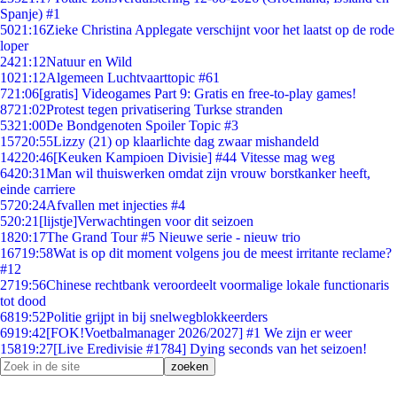
Spanje) #1
50
21:16
Zieke Christina Applegate verschijnt voor het laatst op de rode
loper
24
21:12
Natuur en Wild
10
21:12
Algemeen Luchtvaarttopic #61
7
21:06
[gratis] Videogames Part 9: Gratis en free-to-play games!
87
21:02
Protest tegen privatisering Turkse stranden
53
21:00
De Bondgenoten Spoiler Topic #3
157
20:55
Lizzy (21) op klaarlichte dag zwaar mishandeld
142
20:46
[Keuken Kampioen Divisie] #44 Vitesse mag weg
64
20:31
Man wil thuiswerken omdat zijn vrouw borstkanker heeft,
einde carriere
57
20:24
Afvallen met injecties #4
5
20:21
[lijstje]Verwachtingen voor dit seizoen
18
20:17
The Grand Tour #5 Nieuwe serie - nieuw trio
167
19:58
Wat is op dit moment volgens jou de meest irritante reclame?
#12
27
19:56
Chinese rechtbank veroordeelt voormalige lokale functionaris
tot dood
68
19:52
Politie grijpt in bij snelwegblokkeerders
69
19:42
[FOK!Voetbalmanager 2026/2027] #1 We zijn er weer
158
19:27
[Live Eredivisie #1784] Dying seconds van het seizoen!