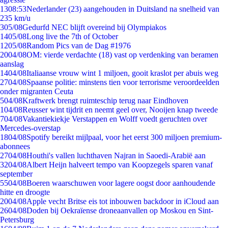
13
08:53
Nederlander (23) aangehouden in Duitsland na snelheid van
235 km/u
3
05/08
Gedurfd NEC blijft overeind bij Olympiakos
14
05/08
Long live the 7th of October
12
05/08
Random Pics van de Dag #1976
20
04/08
OM: vierde verdachte (18) vast op verdenking van beramen
aanslag
14
04/08
Italiaanse vrouw wint 1 miljoen, gooit kraslot per abuis weg
27
04/08
Spaanse politie: minstens tien voor terrorisme veroordeelden
onder migranten Ceuta
5
04/08
Kraftwerk brengt ruimteschip terug naar Eindhoven
1
04/08
Reusser wint tijdrit en neemt geel over, Nooijen knap tweede
7
04/08
Vakantiekiekje Verstappen en Wolff voedt geruchten over
Mercedes-overstap
18
04/08
Spotify bereikt mijlpaal, voor het eerst 300 miljoen premium-
abonnees
27
04/08
Houthi's vallen luchthaven Najran in Saoedi-Arabië aan
32
04/08
Albert Heijn halveert tempo van Koopzegels sparen vanaf
september
55
04/08
Boeren waarschuwen voor lagere oogst door aanhoudende
hitte en droogte
20
04/08
Apple vecht Britse eis tot inbouwen backdoor in iCloud aan
26
04/08
Doden bij Oekraïense droneaanvallen op Moskou en Sint-
Petersburg