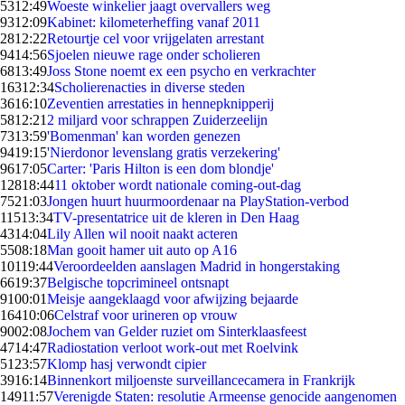
53
12:49
Woeste winkelier jaagt overvallers weg
93
12:09
Kabinet: kilometerheffing vanaf 2011
28
12:22
Retourtje cel voor vrijgelaten arrestant
94
14:56
Sjoelen nieuwe rage onder scholieren
68
13:49
Joss Stone noemt ex een psycho en verkrachter
163
12:34
Scholierenacties in diverse steden
36
16:10
Zeventien arrestaties in hennepknipperij
58
12:21
2 miljard voor schrappen Zuiderzeelijn
73
13:59
'Bomenman' kan worden genezen
94
19:15
'Nierdonor levenslang gratis verzekering'
96
17:05
Carter: 'Paris Hilton is een dom blondje'
128
18:44
11 oktober wordt nationale coming-out-dag
75
21:03
Jongen huurt huurmoordenaar na PlayStation-verbod
115
13:34
TV-presentatrice uit de kleren in Den Haag
43
14:04
Lily Allen wil nooit naakt acteren
55
08:18
Man gooit hamer uit auto op A16
101
19:44
Veroordeelden aanslagen Madrid in hongerstaking
66
19:37
Belgische topcrimineel ontsnapt
91
00:01
Meisje aangeklaagd voor afwijzing bejaarde
164
10:06
Celstraf voor urineren op vrouw
90
02:08
Jochem van Gelder ruziet om Sinterklaasfeest
47
14:47
Radiostation verloot work-out met Roelvink
51
23:57
Klomp hasj verwondt cipier
39
16:14
Binnenkort miljoenste surveillancecamera in Frankrijk
149
11:57
Verenigde Staten: resolutie Armeense genocide aangenomen