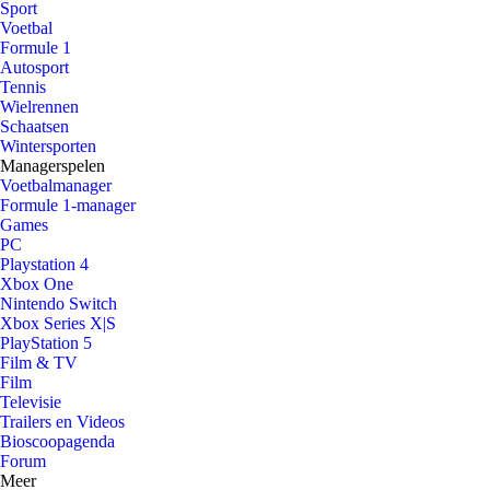
Sport
Voetbal
Formule 1
Autosport
Tennis
Wielrennen
Schaatsen
Wintersporten
Managerspelen
Voetbalmanager
Formule 1-manager
Games
PC
Playstation 4
Xbox One
Nintendo Switch
Xbox Series X|S
PlayStation 5
Film & TV
Film
Televisie
Trailers en Videos
Bioscoopagenda
Forum
Meer