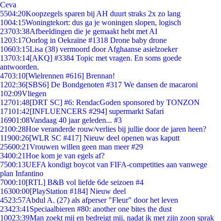
Ceva
55
04:20
Koopzegels sparen bij AH duurt straks 2x zo lang
10
04:15
Woningtekort: dus ga je woningen slopen, logisch
237
03:38
Afbeeldingen die je gemaakt hebt met AI
12
03:17
Oorlog in Oekraïne #1318 Drone baby drone
106
03:15
Lisa (38) vermoord door Afghaanse asielzoeker
137
03:14
[AKQ] #3384 Topic met vragen. En soms goede
antwoorden.
47
03:10
[Wielrennen #616] Brennan!
12
02:36
[SBS6] De Bondgenoten #317 We dansen de macaroni
1
02:09
Vliegen
127
01:48
[DRT SC] #6: RendacGoden sponsored by TONZON
171
01:42
[INFLUENCERS #294] supermarkt Safari
169
01:08
Vandaag 40 jaar geleden... #3
21
00:28
Hoe veranderde rouw/verlies bij jullie door de jaren heen?
119
00:26
[WLR SC #417] Nieuw deel openen was kaputt
256
00:21
Vrouwen willen geen man meer #29
34
00:21
Hoe kom je van egels af?
75
00:13
UEFA kondigt boycot van FIFA-competities aan vanwege
plan Infantino
70
00:10
[RTL] B&B vol liefde 6de seizoen #4
163
00:00
[PlayStation #184] Nieuw deel
45
23:57
Abdul A. (27) als afperser "Fleur" door het leven
234
23:41
Speciaalbieren #80: another one bites the dust
100
23:39
Man zoekt mij en bedreigt mij, nadat ik met zijn zoon sprak