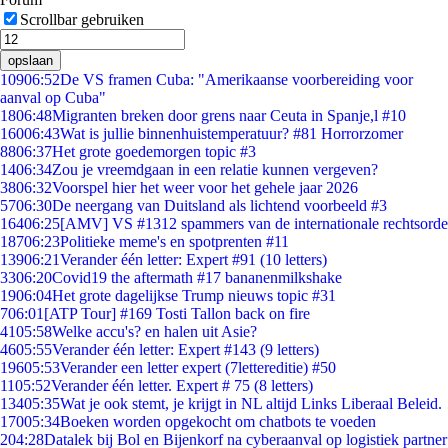
Scrollbar gebruiken
opslaan
109
06:52
De VS framen Cuba: "Amerikaanse voorbereiding voor
aanval op Cuba"
18
06:48
Migranten breken door grens naar Ceuta in Spanje,l #10
160
06:43
Wat is jullie binnenhuistemperatuur? #81 Horrorzomer
88
06:37
Het grote goedemorgen topic #3
14
06:34
Zou je vreemdgaan in een relatie kunnen vergeven?
38
06:32
Voorspel hier het weer voor het gehele jaar 2026
57
06:30
De neergang van Duitsland als lichtend voorbeeld #3
164
06:25
[AMV] VS #1312 spammers van de internationale rechtsorde
187
06:23
Politieke meme's en spotprenten #11
139
06:21
Verander één letter: Expert #91 (10 letters)
33
06:20
Covid19 the aftermath #17 bananenmilkshake
19
06:04
Het grote dagelijkse Trump nieuws topic #31
7
06:01
[ATP Tour] #169 Tosti Tallon back on fire
41
05:58
Welke accu's? en halen uit Asie?
46
05:55
Verander één letter: Expert #143 (9 letters)
196
05:53
Verander een letter expert (7lettereditie) #50
11
05:52
Verander één letter. Expert # 75 (8 letters)
134
05:35
Wat je ook stemt, je krijgt in NL altijd Links Liberaal Beleid.
170
05:34
Boeken worden opgekocht om chatbots te voeden
2
04:28
Datalek bij Bol en Bijenkorf na cyberaanval op logistiek partner