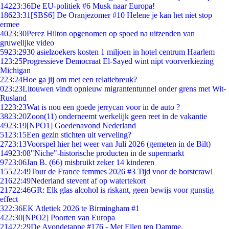
142
23:36
De EU-politiek #6 Musk naar Europa!
186
23:31
[SBS6] De Oranjezomer #10 Helene je kan het niet stop
ermee
40
23:30
Perez Hilton opgenomen op spoed na uitzenden van
gruwelijke video
59
23:29
30 asielzoekers kosten 1 miljoen in hotel centrum Haarlem
1
23:25
Progressieve Democraat El-Sayed wint nipt voorverkiezing
Michigan
2
23:24
Hoe ga jij om met een relatiebreuk?
0
23:23
Litouwen vindt opnieuw migrantentunnel onder grens met Wit-
Rusland
12
23:23
Wat is nou een goede jerrycan voor in de auto ?
38
23:20
Zoon(11) onderneemt werkelijk geen reet in de vakantie
49
23:19
[NPO1] Goedenavond Nederland
51
23:15
Een gezin stichten uit verveling?
27
23:13
Voorspel hier het weer van Juli 2026 (gemeten in de Bilt)
149
23:08
"Niche"-historische producten in de supermarkt
97
23:06
Jan B. (66) misbruikt zeker 14 kinderen
155
22:49
Tour de France femmes 2026 #3 Tijd voor de borstcrawl
216
22:49
Nederland stevent af op watertekort
217
22:46
GR: Elk glas alcohol is riskant, geen bewijs voor gunstig
effect
3
22:36
EK Atletiek 2026 te Birmingham #1
4
22:30
[NPO2] Poorten van Europa
214
22:29
De Avondetappe #176 - Met Ellen ten Damme.