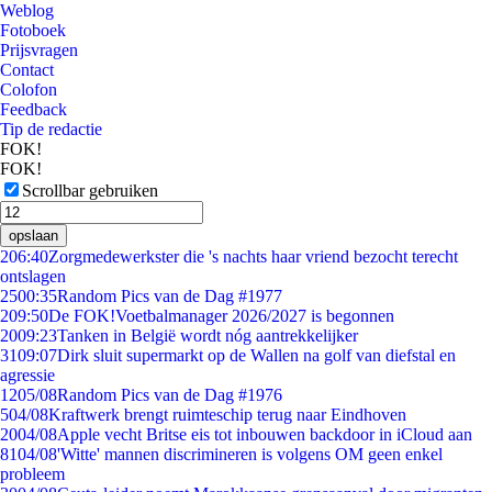
Weblog
Fotoboek
Prijsvragen
Contact
Colofon
Feedback
Tip de redactie
FOK!
FOK!
Scrollbar gebruiken
opslaan
2
06:40
Zorgmedewerkster die 's nachts haar vriend bezocht terecht
ontslagen
25
00:35
Random Pics van de Dag #1977
2
09:50
De FOK!Voetbalmanager 2026/2027 is begonnen
20
09:23
Tanken in België wordt nóg aantrekkelijker
31
09:07
Dirk sluit supermarkt op de Wallen na golf van diefstal en
agressie
12
05/08
Random Pics van de Dag #1976
5
04/08
Kraftwerk brengt ruimteschip terug naar Eindhoven
20
04/08
Apple vecht Britse eis tot inbouwen backdoor in iCloud aan
81
04/08
'Witte' mannen discrimineren is volgens OM geen enkel
probleem