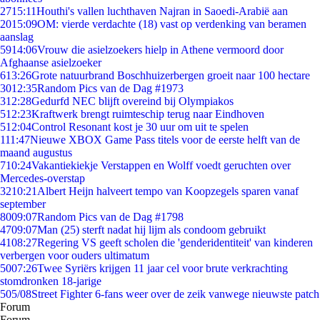
27
15:11
Houthi's vallen luchthaven Najran in Saoedi-Arabië aan
20
15:09
OM: vierde verdachte (18) vast op verdenking van beramen
aanslag
59
14:06
Vrouw die asielzoekers hielp in Athene vermoord door
Afghaanse asielzoeker
6
13:26
Grote natuurbrand Boschhuizerbergen groeit naar 100 hectare
30
12:35
Random Pics van de Dag #1973
3
12:28
Gedurfd NEC blijft overeind bij Olympiakos
5
12:23
Kraftwerk brengt ruimteschip terug naar Eindhoven
5
12:04
Control Resonant kost je 30 uur om uit te spelen
1
11:47
Nieuwe XBOX Game Pass titels voor de eerste helft van de
maand augustus
7
10:24
Vakantiekiekje Verstappen en Wolff voedt geruchten over
Mercedes-overstap
32
10:21
Albert Heijn halveert tempo van Koopzegels sparen vanaf
september
80
09:07
Random Pics van de Dag #1798
47
09:07
Man (25) sterft nadat hij lijm als condoom gebruikt
41
08:27
Regering VS geeft scholen die 'genderidentiteit' van kinderen
verbergen voor ouders ultimatum
50
07:26
Twee Syriërs krijgen 11 jaar cel voor brute verkrachting
stomdronken 18-jarige
5
05/08
Street Fighter 6-fans weer over de zeik vanwege nieuwste patch
Forum
Forum