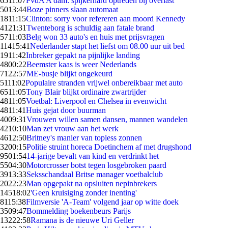
65
11:07
PvdA A'dam: spijkerhard optreden bij overlast
50
13:44
Boze pinners slaan automaat
18
11:15
Clinton: sorry voor refereren aan moord Kennedy
41
21:31
Twenteborg is schuldig aan fatale brand
57
11:03
Belg won 33 auto's en huis met prijsvragen
114
15:41
Nederlander stapt het liefst om 08.00 uur uit bed
19
11:42
Inbreker gepakt na pijnlijke landing
48
00:22
Beemster kaas is weer Nederlands
71
22:57
ME-busje blijkt ongekeurd
51
11:02
Populaire stranden vrijwel onbereikbaar met auto
65
11:05
Tony Blair blijkt ordinaire zwartrijder
48
11:05
Voetbal: Liverpool en Chelsea in evenwicht
48
11:41
Huis gejat door buurman
40
09:31
Vrouwen willen samen dansen, mannen wandelen
42
10:10
Man zet vrouw aan het werk
46
12:50
Britney's manier van topless zonnen
32
00:15
Politie struint horeca Doetinchem af met drugshond
95
01:54
14-jarige bevalt van kind en verdrinkt het
55
04:30
Motorcrosser botst tegen losgebroken paard
39
13:33
Seksschandaal Britse manager voetbalclub
20
22:23
Man opgepakt na opsluiten nepinbrekers
145
18:02
'Geen kruisiging zonder inenting'
81
15:38
Filmversie 'A-Team' volgend jaar op witte doek
35
09:47
Bommelding boekenbeurs Parijs
132
22:58
Ramana is de nieuwe Uri Geller