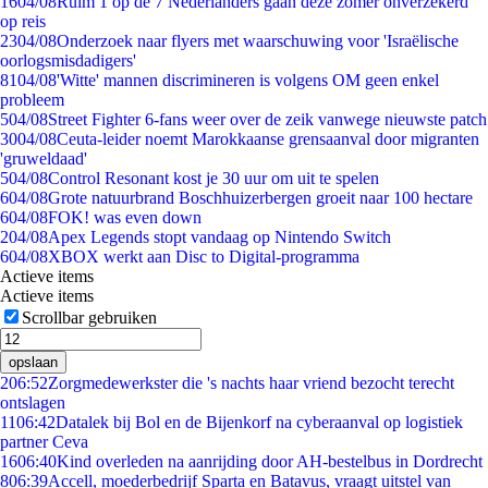
16
04/08
Ruim 1 op de 7 Nederlanders gaan deze zomer onverzekerd
op reis
23
04/08
Onderzoek naar flyers met waarschuwing voor 'Israëlische
oorlogsmisdadigers'
81
04/08
'Witte' mannen discrimineren is volgens OM geen enkel
probleem
5
04/08
Street Fighter 6-fans weer over de zeik vanwege nieuwste patch
30
04/08
Ceuta-leider noemt Marokkaanse grensaanval door migranten
'gruweldaad'
5
04/08
Control Resonant kost je 30 uur om uit te spelen
6
04/08
Grote natuurbrand Boschhuizerbergen groeit naar 100 hectare
6
04/08
FOK! was even down
2
04/08
Apex Legends stopt vandaag op Nintendo Switch
6
04/08
XBOX werkt aan Disc to Digital-programma
Actieve items
Actieve items
Scrollbar gebruiken
opslaan
2
06:52
Zorgmedewerkster die 's nachts haar vriend bezocht terecht
ontslagen
11
06:42
Datalek bij Bol en de Bijenkorf na cyberaanval op logistiek
partner Ceva
16
06:40
Kind overleden na aanrijding door AH-bestelbus in Dordrecht
8
06:39
Accell, moederbedrijf Sparta en Batavus, vraagt uitstel van