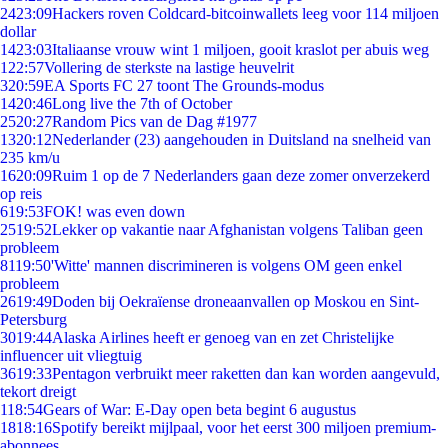
24
23:09
Hackers roven Coldcard-bitcoinwallets leeg voor 114 miljoen
dollar
14
23:03
Italiaanse vrouw wint 1 miljoen, gooit kraslot per abuis weg
1
22:57
Vollering de sterkste na lastige heuvelrit
3
20:59
EA Sports FC 27 toont The Grounds-modus
14
20:46
Long live the 7th of October
25
20:27
Random Pics van de Dag #1977
13
20:12
Nederlander (23) aangehouden in Duitsland na snelheid van
235 km/u
16
20:09
Ruim 1 op de 7 Nederlanders gaan deze zomer onverzekerd
op reis
6
19:53
FOK! was even down
25
19:52
Lekker op vakantie naar Afghanistan volgens Taliban geen
probleem
81
19:50
'Witte' mannen discrimineren is volgens OM geen enkel
probleem
26
19:49
Doden bij Oekraïense droneaanvallen op Moskou en Sint-
Petersburg
30
19:44
Alaska Airlines heeft er genoeg van en zet Christelijke
influencer uit vliegtuig
36
19:33
Pentagon verbruikt meer raketten dan kan worden aangevuld,
tekort dreigt
1
18:54
Gears of War: E-Day open beta begint 6 augustus
18
18:16
Spotify bereikt mijlpaal, voor het eerst 300 miljoen premium-
abonnees