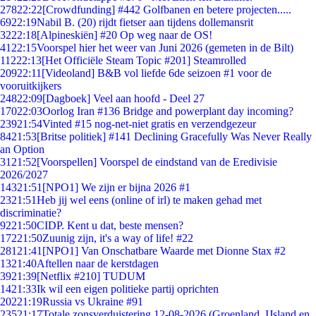
278
22:22
[Crowdfunding] #442 Golfbanen en betere projecten.....
69
22:19
Nabil B. (20) rijdt fietser aan tijdens dollemansrit
32
22:18
[Alpineskiën] #20 Op weg naar de OS!
41
22:15
Voorspel hier het weer van Juni 2026 (gemeten in de Bilt)
112
22:13
[Het Officiële Steam Topic #201] Steamrolled
209
22:11
[Videoland] B&B vol liefde 6de seizoen #1 voor de
vooruitkijkers
248
22:09
[Dagboek] Veel aan hoofd - Deel 27
170
22:03
Oorlog Iran #136 Bridge and powerplant day incoming?
239
21:54
Vinted #15 nog-net-niet gratis en verzendgezeur
84
21:53
[Britse politiek] #141 Declining Gracefully Was Never Really
an Option
31
21:52
[Voorspellen] Voorspel de eindstand van de Eredivisie
2026/2027
143
21:51
[NPO1] We zijn er bijna 2026 #1
23
21:51
Heb jij wel eens (online of irl) te maken gehad met
discriminatie?
92
21:50
CIDP. Kent u dat, beste mensen?
172
21:50
Zuunig zijn, it's a way of life! #22
281
21:41
[NPO1] Van Onschatbare Waarde met Dionne Stax #2
13
21:40
Aftellen naar de kerstdagen
39
21:39
[Netflix #210] TUDUM
14
21:33
Ik wil een eigen politieke partij oprichten
202
21:19
Russia vs Ukraine #91
235
21:17
Totale zonsverduistering 12-08-2026 (Groenland, IJsland en