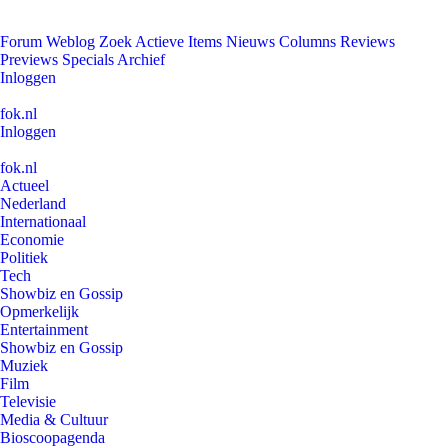
Forum
Weblog
Zoek
Actieve Items
Nieuws
Columns
Reviews
Previews
Specials
Archief
Inloggen
fok.nl
Inloggen
fok.nl
Actueel
Nederland
Internationaal
Economie
Politiek
Tech
Showbiz en Gossip
Opmerkelijk
Entertainment
Showbiz en Gossip
Muziek
Film
Televisie
Media & Cultuur
Bioscoopagenda