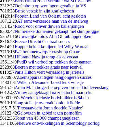
41
03:33
Paris Hilton zoekt vriendin via MTV-show
23
12:37
Oefenbom op woningen gevallen in VS
78
16:28
Britse vetzak in zijn graf gehesen
41
20:14
Poorten Land van Ooit nu echt gesloten
107
12:20
AT ramt verkeerde man van de snelweg
73
14:24
Rood voor omver duwen ballenjongen
83
00:42
Numerieke domeinen gekaapt met slim proggie
525
21:16
Gruwelijke foto's Abu Ghraib opgedoken
83
16:58
Freeze Utrecht Centraal succes
86
14:21
Rapper hekelt konijnenlied Willy Wartaal
77
19:16
B-2 bommenwerper crasht op Guam
70
13:51
Hilbrand Nawijn terug als advocaat
156
11:40
PvdD wil verbod op trekken dode ganzen
25
23:08
Boeren met trekker gratis naar festival
81
13:57
Paris Hilton viert verjaardag in jarretels
107
09:07
Zoemapparaat tegen hangjongeren succes
148
01:31
Willem-Alexander boekt leuk winstje
59
15:56
Amin M. in hoger beroep veroordeeld tot levenslang
60
12:43
Vrouw aangeklaagd na zoektocht naar seks
100
01:05
's Werelds kleinste bodybuilder is 84 cm
50
13:10
Jong stelletje overvalt bank uit liefde
195
17:51
'Prostaatvocht Joran doodde Natalee'
191
22:42
Gelovigen in gebed tegen pornofilm
56
12:36
Toren van 45.000 champagneglazen
114
14:06
Nieuwe ontwikkelingen in Scientology oorlog