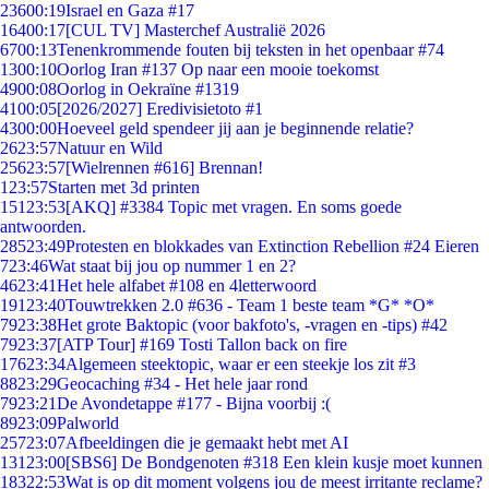
236
00:19
Israel en Gaza #17
164
00:17
[CUL TV] Masterchef Australië 2026
67
00:13
Tenenkrommende fouten bij teksten in het openbaar #74
13
00:10
Oorlog Iran #137 Op naar een mooie toekomst
49
00:08
Oorlog in Oekraïne #1319
41
00:05
[2026/2027] Eredivisietoto #1
43
00:00
Hoeveel geld spendeer jij aan je beginnende relatie?
26
23:57
Natuur en Wild
256
23:57
[Wielrennen #616] Brennan!
1
23:57
Starten met 3d printen
151
23:53
[AKQ] #3384 Topic met vragen. En soms goede
antwoorden.
285
23:49
Protesten en blokkades van Extinction Rebellion #24 Eieren
7
23:46
Wat staat bij jou op nummer 1 en 2?
46
23:41
Het hele alfabet #108 en 4letterwoord
191
23:40
Touwtrekken 2.0 #636 - Team 1 beste team *G* *O*
79
23:38
Het grote Baktopic (voor bakfoto's, -vragen en -tips) #42
79
23:37
[ATP Tour] #169 Tosti Tallon back on fire
176
23:34
Algemeen steektopic, waar er een steekje los zit #3
88
23:29
Geocaching #34 - Het hele jaar rond
79
23:21
De Avondetappe #177 - Bijna voorbij :(
89
23:09
Palworld
257
23:07
Afbeeldingen die je gemaakt hebt met AI
131
23:00
[SBS6] De Bondgenoten #318 Een klein kusje moet kunnen
183
22:53
Wat is op dit moment volgens jou de meest irritante reclame?