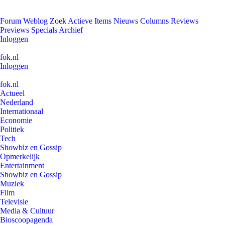
Forum
Weblog
Zoek
Actieve Items
Nieuws
Columns
Reviews
Previews
Specials
Archief
Inloggen
fok.nl
Inloggen
fok.nl
Actueel
Nederland
Internationaal
Economie
Politiek
Tech
Showbiz en Gossip
Opmerkelijk
Entertainment
Showbiz en Gossip
Muziek
Film
Televisie
Media & Cultuur
Bioscoopagenda