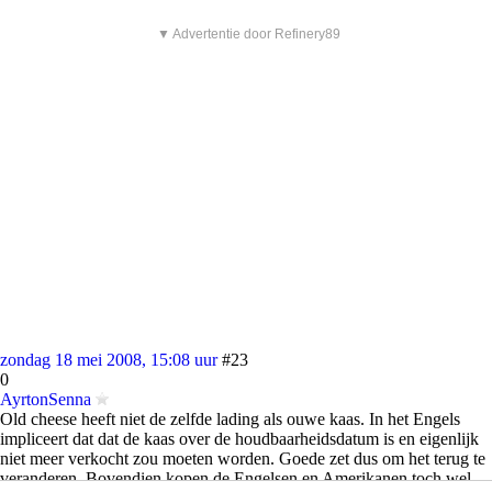
▼ Advertentie door Refinery89
zondag 18 mei 2008, 15:08 uur
#23
0
AyrtonSenna
Old cheese heeft niet de zelfde lading als ouwe kaas. In het Engels
impliceert dat dat de kaas over de houdbaarheidsdatum is en eigenlijk
niet meer verkocht zou moeten worden. Goede zet dus om het terug te
veranderen. Bovendien kopen de Engelsen en Amerikanen toch wel