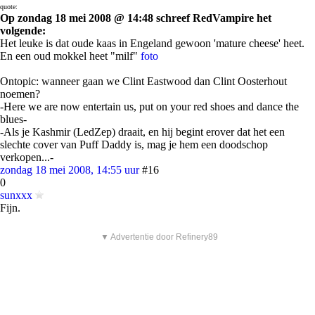
quote:
Op zondag 18 mei 2008 @ 14:48 schreef RedVampire het
volgende:
Het leuke is dat oude kaas in Engeland gewoon 'mature cheese' heet.
En een oud mokkel heet "milf"
foto
Ontopic: wanneer gaan we Clint Eastwood dan Clint Oosterhout
noemen?
-Here we are now entertain us, put on your red shoes and dance the
blues-
-Als je Kashmir (LedZep) draait, en hij begint erover dat het een
slechte cover van Puff Daddy is, mag je hem een doodschop
verkopen...-
zondag 18 mei 2008, 14:55 uur
#16
0
sunxxx
Fijn.
▼ Advertentie door Refinery89