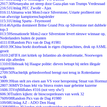
29
17:30
Netanyahu zet streep door Gaza-plan van Trumps Vredesraad
2
16:51
Uitslag PEC Zwolle - Ajax
0
16:11
Almansa wint Moto3-race Silverstone, Uriarte profiteert niet
van afwezige kampioenschapsleider
1
15:31
Uitslag Sparta - Feyenoord
0
14:46
Aprilia domineert Britse Grand Prix op Silverstone met dubbele
top-3
0
13:59
Sensationele Moto2-race Silverstone levert nieuwe winnaar op,
Nederlanders buiten de punten
41
11:03
Random Pics van de Dag #1981
49
10:39
China boekt doorbraak in eigen chipmachines, druk op ASML
groeit
16
10:24
FIFA ziet kritiek op Infantino als desinformatie, Noorwegen
eist zijn aftreden
13
10:03
Inbraak bij Haagse politie: dieven betrapt bij stelen illegale
sigaretten
27
09:50
Nachtelijk gebiedsverbod brengt rust terug in Rotterdamse
wijk
38
09:39
Iran stelt zes eisen aan VS voor heropening Straat van Hormuz
28
07:36
MIVD-baas lekt via Strava routes naar geheime kazerne
16
06:35
VrijMiBabes #316 (not very sfw!)
6
06:30
Trailers kijken: de bioscoopreleases van week 32
76
09/08
Random Pics van de Dag #1980
1
09/08
Uitslag AZ - ADO Den Haag
13
08/08
Hoe 30 landen zich voorbereiden op mogelijke oorlog met