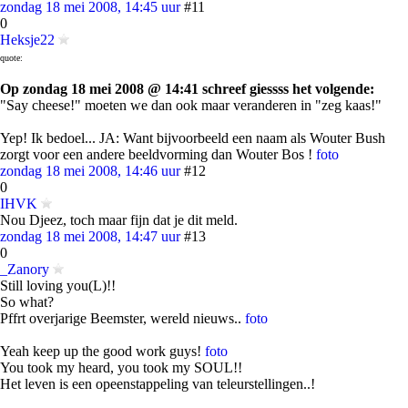
zondag 18 mei 2008, 14:45 uur
#11
0
Heksje22
quote:
Op zondag 18 mei 2008 @ 14:41 schreef giessss het volgende:
"Say cheese!" moeten we dan ook maar veranderen in "zeg kaas!"
Yep! Ik bedoel... JA: Want bijvoorbeeld een naam als Wouter Bush
zorgt voor een andere beeldvorming dan Wouter Bos !
foto
zondag 18 mei 2008, 14:46 uur
#12
0
IHVK
Nou Djeez, toch maar fijn dat je dit meld.
zondag 18 mei 2008, 14:47 uur
#13
0
_Zanory
Still loving you(L)!!
So what?
Pffrt overjarige Beemster, wereld nieuws..
foto
Yeah keep up the good work guys!
foto
You took my heard, you took my SOUL!!
Het leven is een opeenstappeling van teleurstellingen..!