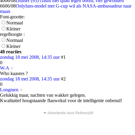
40
06/08
Duitser (93) crasht met quad tegen boom, vier gewonden
66
06/08
Onlyfans-model met G-cup wil als NASA-ambassadeur naar
maan
Font-grootte:
Normaal
Kleiner
regelhoogte :
Normaal
Kleiner
48 reacties
zondag 18 mei 2008, 14:35 uur
#1
0
W-A
Who kaasres ?
zondag 18 mei 2008, 14:35 uur
#2
0
Longmen
Gelukkig maar, nachten van wakker gelegen.
Kwalitatief hoogstaande flauwekul voor de intelligente onbenul!
▼ Advertentie door Refinery89