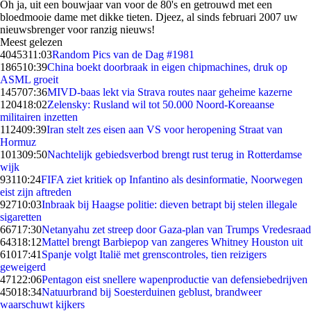
Oh ja, uit een bouwjaar van voor de 80's en getrouwd met een
bloedmooie dame met dikke tieten. Djeez, al sinds februari 2007 uw
nieuwsbrenger voor ranzig nieuws!
Meest gelezen
40453
11:03
Random Pics van de Dag #1981
1865
10:39
China boekt doorbraak in eigen chipmachines, druk op
ASML groeit
1457
07:36
MIVD-baas lekt via Strava routes naar geheime kazerne
1204
18:02
Zelensky: Rusland wil tot 50.000 Noord-Koreaanse
militairen inzetten
1124
09:39
Iran stelt zes eisen aan VS voor heropening Straat van
Hormuz
1013
09:50
Nachtelijk gebiedsverbod brengt rust terug in Rotterdamse
wijk
931
10:24
FIFA ziet kritiek op Infantino als desinformatie, Noorwegen
eist zijn aftreden
927
10:03
Inbraak bij Haagse politie: dieven betrapt bij stelen illegale
sigaretten
667
17:30
Netanyahu zet streep door Gaza-plan van Trumps Vredesraad
643
18:12
Mattel brengt Barbiepop van zangeres Whitney Houston uit
610
17:41
Spanje volgt Italië met grenscontroles, tien reizigers
geweigerd
471
22:06
Pentagon eist snellere wapenproductie van defensiebedrijven
450
18:34
Natuurbrand bij Soesterduinen geblust, brandweer
waarschuwt kijkers