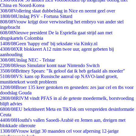
China en Noord-Korea
3
08/08
Vollering slaat dubbelslag in Nice en neemt geel over
18
08/08
Uitslag PSV - Fortuna Sittard
8
08/08
Vrouw krijgt door verwisseling het embryo van ander stel
ingebracht
6
08/08
Nieuwe president De la Espriella gaat strijd aan met
drugskartels Colombia
14
08/08
Geen 'happy end' bij seksdate via Kinky.nl
43
08/08
XR blokkeert A12 ruim twee uur, agent gebeten bij
aanhouding
3
08/08
Uitslag NEC - Telstar
22
08/08
Jesus Simulator komt naar Nintendo Switch
35
08/08
Britney Spears: "Ik geloof dat ik heb gefaald als moeder"
51
08/08
VS: kans op Russische aanval op NAVO-land groeit,
munitietekort wordt probleem
12
08/08
Broer 135 keer gestoken en gesneden: zes jaar cel en tbs voor
doodslag Gouda
28
08/08
RIVM vindt PFAS in al de geteste moedermelk, borstvoeding
blijft advies
68
08/08
EU bekritiseert Meta en TikTok om verspreiden desinformatie
Ceuta
44
08/08
Houthi's vallen Saoedi-Arabië en Jemen aan, dreigen met
blokkade olieroute
13
08/08
Vrouw krijgt 30 maanden cel voor afpersing 12-jarige