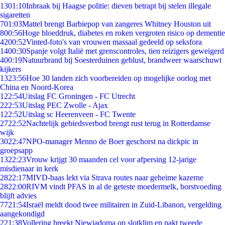
13
01:10
Inbraak bij Haagse politie: dieven betrapt bij stelen illegale
sigaretten
7
01:03
Mattel brengt Barbiepop van zangeres Whitney Houston uit
8
00:56
Hoge bloeddruk, diabetes en roken vergroten risico op dementie
42
00:52
Vinted-foto's van vrouwen massaal gedeeld op seksfora
14
00:30
Spanje volgt Italië met grenscontroles, tien reizigers geweigerd
4
00:19
Natuurbrand bij Soesterduinen geblust, brandweer waarschuwt
kijkers
13
23:56
Hoe 30 landen zich voorbereiden op mogelijke oorlog met
China en Noord-Korea
1
22:54
Uitslag FC Groningen - FC Utrecht
2
22:53
Uitslag PEC Zwolle - Ajax
1
22:52
Uitslag sc Heerenveen - FC Twente
27
22:52
Nachtelijk gebiedsverbod brengt rust terug in Rotterdamse
wijk
30
22:47
NPO-manager Menno de Boer geschorst na dickpic in
groepsapp
13
22:23
Vrouw krijgt 30 maanden cel voor afpersing 12-jarige
misdienaar in kerk
28
22:17
MIVD-baas lekt via Strava routes naar geheime kazerne
28
22:00
RIVM vindt PFAS in al de geteste moedermelk, borstvoeding
blijft advies
77
21:54
Israël meldt dood twee militairen in Zuid-Libanon, vergelding
aangekondigd
2
21:38
Vollering breekt Niewiadoma op slotklim en pakt tweede