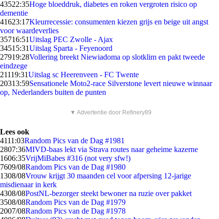
435
22:35
Hoge bloeddruk, diabetes en roken vergroten risico op
dementie
416
23:17
Kleurrecessie: consumenten kiezen grijs en beige uit angst
voor waardeverlies
357
16:51
Uitslag PEC Zwolle - Ajax
345
15:31
Uitslag Sparta - Feyenoord
279
19:28
Vollering breekt Niewiadoma op slotklim en pakt tweede
eindzege
211
19:31
Uitslag sc Heerenveen - FC Twente
203
13:59
Sensationele Moto2-race Silverstone levert nieuwe winnaar
op, Nederlanders buiten de punten
▼ Advertentie door Refinery89
Lees ook
41
11:03
Random Pics van de Dag #1981
28
07:36
MIVD-baas lekt via Strava routes naar geheime kazerne
16
06:35
VrijMiBabes #316 (not very sfw!)
76
09/08
Random Pics van de Dag #1980
13
08/08
Vrouw krijgt 30 maanden cel voor afpersing 12-jarige
misdienaar in kerk
43
08/08
PostNL-bezorger steekt bewoner na ruzie over pakket
35
08/08
Random Pics van de Dag #1979
20
07/08
Random Pics van de Dag #1978