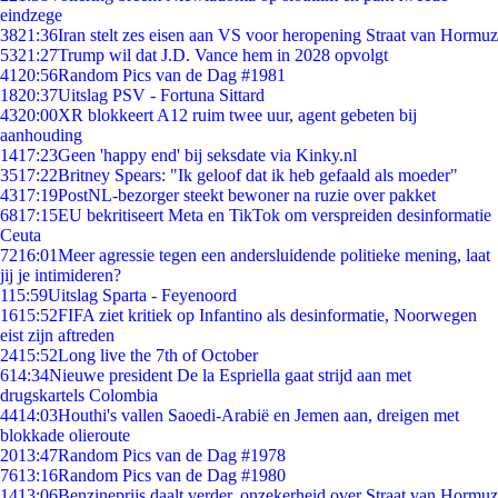
eindzege
38
21:36
Iran stelt zes eisen aan VS voor heropening Straat van Hormuz
53
21:27
Trump wil dat J.D. Vance hem in 2028 opvolgt
41
20:56
Random Pics van de Dag #1981
18
20:37
Uitslag PSV - Fortuna Sittard
43
20:00
XR blokkeert A12 ruim twee uur, agent gebeten bij
aanhouding
14
17:23
Geen 'happy end' bij seksdate via Kinky.nl
35
17:22
Britney Spears: "Ik geloof dat ik heb gefaald als moeder"
43
17:19
PostNL-bezorger steekt bewoner na ruzie over pakket
68
17:15
EU bekritiseert Meta en TikTok om verspreiden desinformatie
Ceuta
72
16:01
Meer agressie tegen een andersluidende politieke mening, laat
jij je intimideren?
1
15:59
Uitslag Sparta - Feyenoord
16
15:52
FIFA ziet kritiek op Infantino als desinformatie, Noorwegen
eist zijn aftreden
24
15:52
Long live the 7th of October
6
14:34
Nieuwe president De la Espriella gaat strijd aan met
drugskartels Colombia
44
14:03
Houthi's vallen Saoedi-Arabië en Jemen aan, dreigen met
blokkade olieroute
20
13:47
Random Pics van de Dag #1978
76
13:16
Random Pics van de Dag #1980
14
13:06
Benzineprijs daalt verder, onzekerheid over Straat van Hormuz