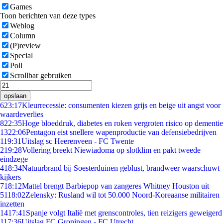
Games
Toon berichten van deze types
Weblog
Column
(P)review
Special
Poll
Scrollbar gebruiken
opslaan
6
23:17
Kleurrecessie: consumenten kiezen grijs en beige uit angst voor
waardeverlies
8
22:35
Hoge bloeddruk, diabetes en roken vergroten risico op dementie
13
22:06
Pentagon eist snellere wapenproductie van defensiebedrijven
1
19:31
Uitslag sc Heerenveen - FC Twente
2
19:28
Vollering breekt Niewiadoma op slotklim en pakt tweede
eindzege
4
18:34
Natuurbrand bij Soesterduinen geblust, brandweer waarschuwt
kijkers
7
18:12
Mattel brengt Barbiepop van zangeres Whitney Houston uit
51
18:02
Zelensky: Rusland wil tot 50.000 Noord-Koreaanse militairen
inzetten
14
17:41
Spanje volgt Italië met grenscontroles, tien reizigers geweigerd
1
17:36
Uitslag FC Groningen - FC Utrecht