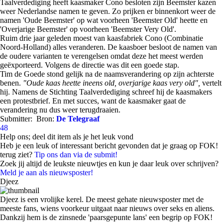
Taalverdediging heeft kaasmaker Cono besloten zijn Beemster kazen
weer Nederlandse namen te geven. Zo prijken er binnenkort weer de
namen 'Oude Beemster' op wat voorheen 'Beemster Old' heette en
'Overjarige Beemster' op voorheen 'Beemster Very Old'.
Ruim drie jaar geleden moest van kaasfabriek Cono (Combinatie
Noord-Holland) alles veranderen. De kaasboer besloot de namen van
de oudere varianten te verengelsen omdat deze het meest werden
geëxporteerd. Volgens de directie was dit een goede stap.
Tim de Goede stond gelijk na de naamsverandering op zijn achterste
benen.
"Oude kaas heette ineens old, overjarige kaas very old",
vertelt
hij. Namens de Stichting Taalverdediging schreef hij de kaasmakers
een protestbrief. En met succes, want de kaasmaker gaat de
verandering nu dus weer terugdraaien.
Submitter:
Bron:
De Telegraaf
48
Help ons; deel dit item als je het leuk vond
Heb je een leuk of interessant bericht gevonden dat je graag op FOK!
terug ziet?
Tip ons dan via de submit!
Zoek jij altijd de leukste nieuwtjes en kun je daar leuk over schrijven?
Meld je aan als nieuwsposter!
Djeez
Djeez is een vrolijke kerel. De meest gehate nieuwsposter met de
meeste fans, wiens voorkeur uitgaat naar nieuws over seks en aliens.
Dankzij hem is de zinsnede 'paarsgepunte lans' een begrip op FOK!