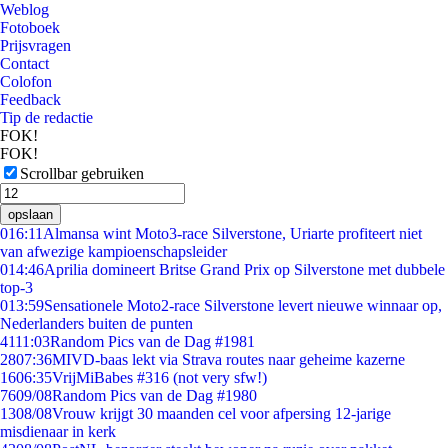
Weblog
Fotoboek
Prijsvragen
Contact
Colofon
Feedback
Tip de redactie
FOK!
FOK!
Scrollbar gebruiken
opslaan
0
16:11
Almansa wint Moto3-race Silverstone, Uriarte profiteert niet
van afwezige kampioenschapsleider
0
14:46
Aprilia domineert Britse Grand Prix op Silverstone met dubbele
top-3
0
13:59
Sensationele Moto2-race Silverstone levert nieuwe winnaar op,
Nederlanders buiten de punten
41
11:03
Random Pics van de Dag #1981
28
07:36
MIVD-baas lekt via Strava routes naar geheime kazerne
16
06:35
VrijMiBabes #316 (not very sfw!)
76
09/08
Random Pics van de Dag #1980
13
08/08
Vrouw krijgt 30 maanden cel voor afpersing 12-jarige
misdienaar in kerk