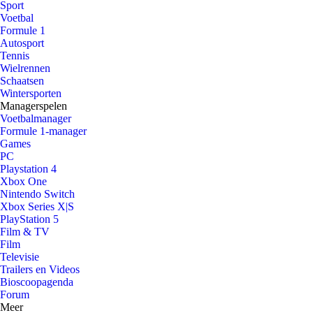
Sport
Voetbal
Formule 1
Autosport
Tennis
Wielrennen
Schaatsen
Wintersporten
Managerspelen
Voetbalmanager
Formule 1-manager
Games
PC
Playstation 4
Xbox One
Nintendo Switch
Xbox Series X|S
PlayStation 5
Film & TV
Film
Televisie
Trailers en Videos
Bioscoopagenda
Forum
Meer