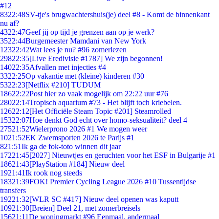
#12
83
22:48
SV-tje's brugwachtershuis(je) deel #8 - Komt de binnenkant
nu af?
43
22:47
Geef jij op tijd je grenzen aan op je werk?
35
22:44
Burgemeester Mamdani van New York
123
22:42
Wat lees je nu? #96 zomerlezen
298
22:35
[Live Eredivisie #1787] We zijn begonnen!
140
22:35
Afvallen met injecties #4
33
22:25
Op vakantie met (kleine) kinderen #30
53
22:23
[Netflix #210] TUDUM
186
22:22
Post hier zo vaak mogelijk om 22:22 uur #76
280
22:14
Tropisch aquarium #73 - Het blijft toch kriebelen.
126
22:12
[Het Officiële Steam Topic #201] Steamrolled
153
22:07
Hoe denkt God echt over homo-seksualiteit? deel 4
275
21:52
Wielerprono 2026 #1 We mogen weer
10
21:52
EK Zwemsporten 2026 te Parijs #1
8
21:51
Ik ga de fok-toto winnen dit jaar
172
21:45
[2027] Nieuwtjes en geruchten voor het ESF in Bulgarije #1
186
21:43
[PlayStation #184] Nieuw deel
19
21:41
Ik rook nog steeds
183
21:39
FOK! Premier Cycling League 2026 #10 Tussentijdse
transfers
192
21:32
[WLR SC #417] Nieuw deel openen was kaputt
109
21:30
[Breien] Deel 21, met zomerbreisels
156
21:11
De woningmarkt #96 Eenmaal, andermaal