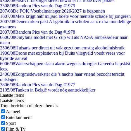
43
08/08
PostNL-bezorger steekt bewoner na ruzie over pakket
35
08/08
Random Pics van de Dag #1979
2
07/08
De FOK!Voetbalmanager 2026/2027 is begonnen
16
07/08
Meta krijgt half miljard boete voor mentale schade bij jongeren
20
07/08
Denemarken pakt AI-gebruik in scholen aan: extra mondelinge
examens
20
07/08
Random Pics van de Dag #1978
66
06/08
Onlyfans-model met G-cup wil als NASA-ambassadeur naar
maan
25
06/08
Huisarts per direct uit vak gezet om ernstig alcoholmisbruik
19
06/08
Drone met explosieven bij Duits vliegveld voedt vrees voor
hybride aanval
60
06/08
Waterschappen slaan alarm wegens droogte: Gereedschapskist
leeg
24
06/08
Zorgmedewerkster die 's nachts haar vriend bezocht terecht
ontslagen
38
06/08
Random Pics van de Dag #1977
21
05/08
Tanken in België wordt nóg aantrekkelijker
Laatste items
Laatste items
Toon berichten uit deze thema's
Actueel
Entertainment
Sport
Film & Tv