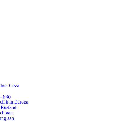
rtner Ceva
. (66)
lijk in Europa
-Rusland
ichigan
ling aan