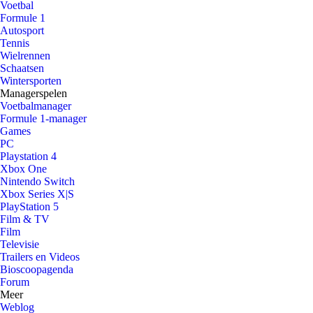
Voetbal
Formule 1
Autosport
Tennis
Wielrennen
Schaatsen
Wintersporten
Managerspelen
Voetbalmanager
Formule 1-manager
Games
PC
Playstation 4
Xbox One
Nintendo Switch
Xbox Series X|S
PlayStation 5
Film & TV
Film
Televisie
Trailers en Videos
Bioscoopagenda
Forum
Meer
Weblog