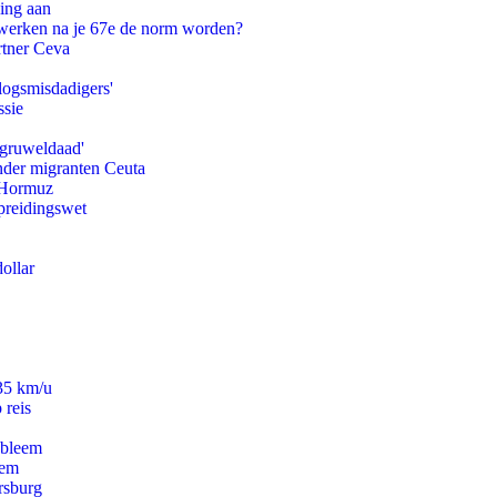
ling aan
 werken na je 67e de norm worden?
rtner Ceva
logsmisdadigers'
ssie
'gruweldaad'
onder migranten Ceuta
n Hormuz
preidingswet
ollar
235 km/u
 reis
obleem
eem
rsburg