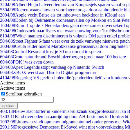
32
04/08
Albert Heijn halveert tempo van Koopzegels sparen vanaf sep
55
04/08
Boeren waarschuwen voor lagere oogst door aanhoudende hitt
20
04/08
Apple vecht Britse eis tot inbouwen backdoor in iCloud aan
26
04/08
Doden bij Oekraïense droneaanvallen op Moskou en Sint-Pete
16
04/08
Ruim 1 op de 7 Nederlanders gaan deze zomer onverzekerd op
23
04/08
Onderzoek naar flyers met waarschuwing voor 'Israëlische oor
81
04/08
'Witte' mannen discrimineren is volgens OM geen enkel probl
5
04/08
Street Fighter 6-fans weer over de zeik vanwege nieuwste patch
30
04/08
Ceuta-leider noemt Marokkaanse grensaanval door migranten 
5
04/08
Control Resonant kost je 30 uur om uit te spelen
6
04/08
Grote natuurbrand Boschhuizerbergen groeit naar 100 hectare
6
04/08
FOK! was even down
2
04/08
Apex Legends stopt vandaag op Nintendo Switch
6
04/08
XBOX werkt aan Disc to Digital-programma
41
04/08
Regering VS geeft scholen die 'genderidentiteit' van kinderen
Actieve items
Actieve items
Scrollbar gebruiken
opslaan
4
03:13
Nieuw slachtoffer in kindermisbruikzaak zorgprofessional Jan B
13
03:11
Kind overleden na aanrijding door AH-bestelbus in Dordrecht
10
02:08
Litouwen vindt opnieuw migrantentunnel onder grens met Wit
29
01:56
Progressieve Democraat El-Sayed wint nipt voorverkiezing M