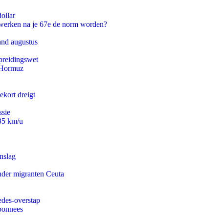
ollar
 werken na je 67e de norm worden?
and augustus
preidingswet
n Hormuz
ekort dreigt
ssie
235 km/u
nslag
onder migranten Ceuta
edes-overstap
abonnees