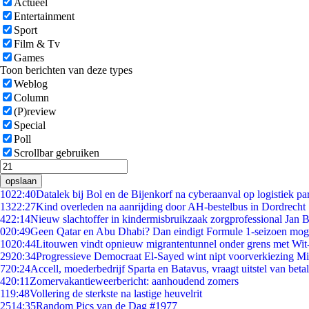
Actueel
Entertainment
Sport
Film & Tv
Games
Toon berichten van deze types
Weblog
Column
(P)review
Special
Poll
Scrollbar gebruiken
opslaan
10
22:40
Datalek bij Bol en de Bijenkorf na cyberaanval op logistiek pa
13
22:27
Kind overleden na aanrijding door AH-bestelbus in Dordrecht
4
22:14
Nieuw slachtoffer in kindermisbruikzaak zorgprofessional Jan B
0
20:49
Geen Qatar en Abu Dhabi? Dan eindigt Formule 1-seizoen moge
10
20:44
Litouwen vindt opnieuw migrantentunnel onder grens met Wit
29
20:34
Progressieve Democraat El-Sayed wint nipt voorverkiezing M
7
20:24
Accell, moederbedrijf Sparta en Batavus, vraagt uitstel van beta
4
20:11
Zomervakantieweerbericht: aanhoudend zomers
1
19:48
Vollering de sterkste na lastige heuvelrit
25
14:35
Random Pics van de Dag #1977