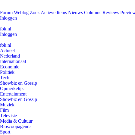
Forum
Weblog
Zoek
Actieve Items
Nieuws
Columns
Reviews
Previe
Inloggen
fok.nl
Inloggen
fok.nl
Actueel
Nederland
Internationaal
Economie
Politiek
Tech
Showbiz en Gossip
Opmerkelijk
Entertainment
Showbiz en Gossip
Muziek
Film
Televisie
Media & Cultuur
Bioscoopagenda
Sport