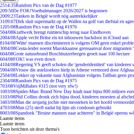
25
14:35
Random Pics van de Dag #1977
2
09:50
De FOK!Voetbalmanager 2026/2027 is begonnen
20
09:23
Tanken in België wordt nóg aantrekkelijker
31
09:07
Dirk sluit supermarkt op de Wallen na golf van diefstal en agre
12
05/08
Random Pics van de Dag #1976
5
04/08
Kraftwerk brengt ruimteschip terug naar Eindhoven
20
04/08
Apple vecht Britse eis tot inbouwen backdoor in iCloud aan
81
04/08
'Witte' mannen discrimineren is volgens OM geen enkel probl
30
04/08
Ceuta-leider noemt Marokkaanse grensaanval door migranten 
6
04/08
Grote natuurbrand Boschhuizerbergen groeit naar 100 hectare
6
04/08
FOK! was even down
41
04/08
Regering VS geeft scholen die 'genderidentiteit' van kinderen
59
04/08
Vrouw die asielzoekers hielp in Athene vermoord door Afghaa
25
04/08
Lekker op vakantie naar Afghanistan volgens Taliban geen pr
23
04/08
Random Pics van de Dag #1975
7
03/08
VrijMiBabes #315 (not very sfw!)
10
03/08
Spider-Man: Brand New Day knalt naar bijna 800 miljoen eur
11
03/08
Phil Collins dronk zich bijna dood, kinderen moesten al afsch
34
03/08
Man die zesjarig jochie met messteken in het hoofd vermoordde 
47
03/08
Man (25) sterft nadat hij lijm als condoom gebruikt
80
03/08
Spandoek "Bruine mannen naar achteren" in België opeens wèl
Laatste items
Laatste items
Toon berichten uit deze thema's