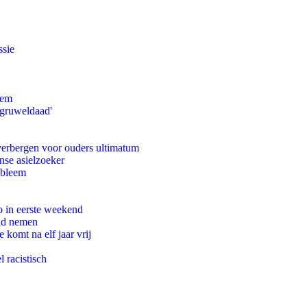
ssie
eem
'gruweldaad'
 verbergen voor ouders ultimatum
nse asielzoeker
obleem
o in eerste weekend
eid nemen
komt na elf jaar vrij
 racistisch