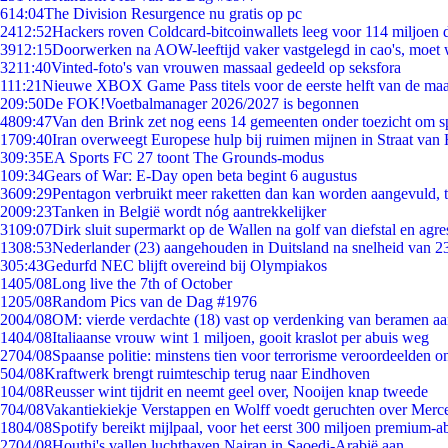
6
14:04
The Division Resurgence nu gratis op pc
24
12:52
Hackers roven Coldcard-bitcoinwallets leeg voor 114 miljoen d
39
12:15
Doorwerken na AOW-leeftijd vaker vastgelegd in cao's, moet
32
11:40
Vinted-foto's van vrouwen massaal gedeeld op seksfora
1
11:21
Nieuwe XBOX Game Pass titels voor de eerste helft van de ma
2
09:50
De FOK!Voetbalmanager 2026/2027 is begonnen
48
09:47
Van den Brink zet nog eens 14 gemeenten onder toezicht om s
17
09:40
Iran overweegt Europese hulp bij ruimen mijnen in Straat va
3
09:35
EA Sports FC 27 toont The Grounds-modus
1
09:34
Gears of War: E-Day open beta begint 6 augustus
36
09:29
Pentagon verbruikt meer raketten dan kan worden aangevuld, t
20
09:23
Tanken in België wordt nóg aantrekkelijker
31
09:07
Dirk sluit supermarkt op de Wallen na golf van diefstal en agre
13
08:53
Nederlander (23) aangehouden in Duitsland na snelheid van 
3
05:43
Gedurfd NEC blijft overeind bij Olympiakos
14
05/08
Long live the 7th of October
12
05/08
Random Pics van de Dag #1976
20
04/08
OM: vierde verdachte (18) vast op verdenking van beramen aa
14
04/08
Italiaanse vrouw wint 1 miljoen, gooit kraslot per abuis weg
27
04/08
Spaanse politie: minstens tien voor terrorisme veroordeelden 
5
04/08
Kraftwerk brengt ruimteschip terug naar Eindhoven
1
04/08
Reusser wint tijdrit en neemt geel over, Nooijen knap tweede
7
04/08
Vakantiekiekje Verstappen en Wolff voedt geruchten over Merc
18
04/08
Spotify bereikt mijlpaal, voor het eerst 300 miljoen premium-
27
04/08
Houthi's vallen luchthaven Najran in Saoedi-Arabië aan