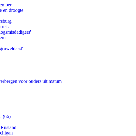
tember
e en droogte
rsburg
 reis
logsmisdadigers'
eem
'gruweldaad'
 verbergen voor ouders ultimatum
. (66)
-Rusland
ichigan