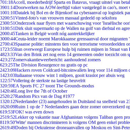
7
01:18
Accell, moederbedrijf Sparta en Batavus, vraagt uitstel van beta
39
01:14
Doorwerken na AOW-leeftijd vaker vastgelegd in cao's, moet
10
01:10
Datalek bij Bol en de Bijenkorf na cyberaanval op logistiek pa
32
00:51
Vinted-foto's van vrouwen massaal gedeeld op seksfora
23
00:51
Onderzoek naar flyers met waarschuwing voor 'Israëlische oor
31
00:51
Dirk sluit supermarkt op de Wallen na golf van diefstal en agre
20
00:45
Tanken in België wordt nóg aantrekkelijker
30
00:44
Ceuta-leider noemt Marokkaanse grensaanval door migranten 
27
00:43
Spaanse politie: minstens tien voor terrorisme veroordeelden 
17
23:55
Iran overweegt Europese hulp bij ruimen mijnen in Straat va
48
23:33
Van den Brink zet nog eens 14 gemeenten onder toezicht om s
4
23:27
Zomervakantieweerbericht: aanhoudend zomers
6
23:25
The Division Resurgence nu gratis op pc
24
23:09
Hackers roven Coldcard-bitcoinwallets leeg voor 114 miljoen d
14
23:03
Italiaanse vrouw wint 1 miljoen, gooit kraslot per abuis weg
1
22:57
Vollering de sterkste na lastige heuvelrit
3
20:59
EA Sports FC 27 toont The Grounds-modus
14
20:46
Long live the 7th of October
25
20:27
Random Pics van de Dag #1977
13
20:12
Nederlander (23) aangehouden in Duitsland na snelheid van 
16
20:09
Ruim 1 op de 7 Nederlanders gaan deze zomer onverzekerd op
6
19:53
FOK! was even down
25
19:52
Lekker op vakantie naar Afghanistan volgens Taliban geen pr
81
19:50
'Witte' mannen discrimineren is volgens OM geen enkel probl
26
19:49
Doden bij Oekraïense droneaanvallen op Moskou en Sint-Pete