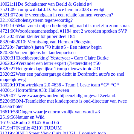
100
21:11
De Schatkamer van Beeld & Geluid #4
75
21:09
Trump wil dat J.D. Vance hem in 2028 opvolgt
63
21:07
Zou je vreemdgaan in een relatie kunnen vergeven?
3
21:06
Scholensysteem tegenwoordig?
103
21:05
Man zoekt mij en bedreigt mij, nadat ik met zijn zoon sprak
47
21:00
Woordensamenstelspel #1184 met 2 woorden spreken SVP
281
20:54
Van kleuter tot puber deel 184
83
20:48
2010: Vermissing van Herman Ploegstra
227
20:47
archito's jaren '70 huis #5 - Een nieuw begin
8
20:36
Poepen tijdens het tandenpoetsen
18
20:31
[Boekbespreking] Yesteryear - Caro Claire Burke
206
20:29
Verander een letter expert (7lettereditie) #50
63
20:27
Het grote dagelijkse Trump nieuws topic #31
23
20:22
Weer een parkeergarage dicht in Dordrecht, auto's zo snel
mogelijk weg
180
20:19
Touwtrekken 2.0 #636 - Team 1 beste team *G* *O*
40
20:14
Horrorfilms #33: Halloween
26
20:07
Twee zwaargewonden bij eenzijdig ongeval Zeeland.
52
20:05
OM-Teamleider met kinderporno is oud-directeur van twee
basisscholen
166
19:58
Dingen waar je enorm vrolijk van wordt #3
25
19:56
Natuur en Wild
16
19:54
Radio 2 #145 Ruud 66
47
19:47
[Netflix #210] TUDUM
212
19:43
[NL] Street View Quiz [#122] - Loogisch toch