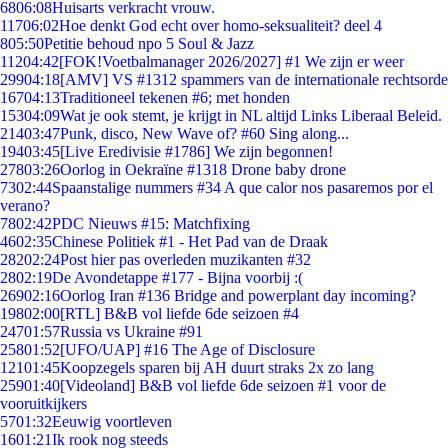
68
06:08
Huisarts verkracht vrouw.
117
06:02
Hoe denkt God echt over homo-seksualiteit? deel 4
8
05:50
Petitie behoud npo 5 Soul & Jazz
112
04:42
[FOK!Voetbalmanager 2026/2027] #1 We zijn er weer
299
04:18
[AMV] VS #1312 spammers van de internationale rechtsorde
167
04:13
Traditioneel tekenen #6; met honden
153
04:09
Wat je ook stemt, je krijgt in NL altijd Links Liberaal Beleid.
214
03:47
Punk, disco, New Wave of? #60 Sing along...
194
03:45
[Live Eredivisie #1786] We zijn begonnen!
278
03:26
Oorlog in Oekraïne #1318 Drone baby drone
73
02:44
Spaanstalige nummers #34 A que calor nos pasaremos por el
verano?
78
02:42
PDC Nieuws #15: Matchfixing
46
02:35
Chinese Politiek #1 - Het Pad van de Draak
282
02:24
Post hier pas overleden muzikanten #32
28
02:19
De Avondetappe #177 - Bijna voorbij :(
269
02:16
Oorlog Iran #136 Bridge and powerplant day incoming?
198
02:00
[RTL] B&B vol liefde 6de seizoen #4
247
01:57
Russia vs Ukraine #91
258
01:52
[UFO/UAP] #16 The Age of Disclosure
121
01:45
Koopzegels sparen bij AH duurt straks 2x zo lang
259
01:40
[Videoland] B&B vol liefde 6de seizoen #1 voor de
vooruitkijkers
57
01:32
Eeuwig voortleven
16
01:21
Ik rook nog steeds