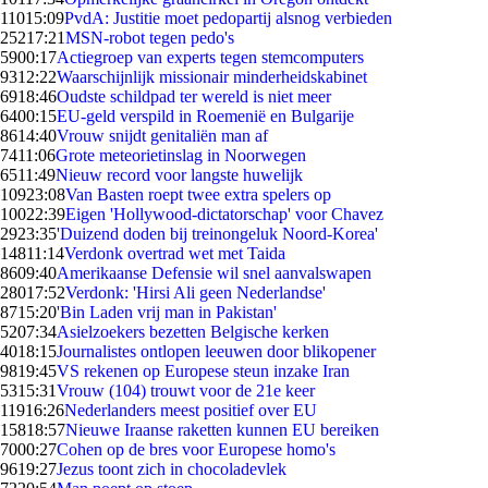
110
15:09
PvdA: Justitie moet pedopartij alsnog verbieden
252
17:21
MSN-robot tegen pedo's
59
00:17
Actiegroep van experts tegen stemcomputers
93
12:22
Waarschijnlijk missionair minderheidskabinet
69
18:46
Oudste schildpad ter wereld is niet meer
64
00:15
EU-geld verspild in Roemenië en Bulgarije
86
14:40
Vrouw snijdt genitaliën man af
74
11:06
Grote meteorietinslag in Noorwegen
65
11:49
Nieuw record voor langste huwelijk
109
23:08
Van Basten roept twee extra spelers op
100
22:39
Eigen 'Hollywood-dictatorschap' voor Chavez
29
23:35
'Duizend doden bij treinongeluk Noord-Korea'
148
11:14
Verdonk overtrad wet met Taida
86
09:40
Amerikaanse Defensie wil snel aanvalswapen
280
17:52
Verdonk: 'Hirsi Ali geen Nederlandse'
87
15:20
'Bin Laden vrij man in Pakistan'
52
07:34
Asielzoekers bezetten Belgische kerken
40
18:15
Journalistes ontlopen leeuwen door blikopener
98
19:45
VS rekenen op Europese steun inzake Iran
53
15:31
Vrouw (104) trouwt voor de 21e keer
119
16:26
Nederlanders meest positief over EU
158
18:57
Nieuwe Iraanse raketten kunnen EU bereiken
70
00:27
Cohen op de bres voor Europese homo's
96
19:27
Jezus toont zich in chocoladevlek