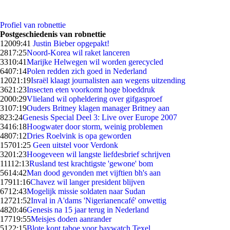
Profiel van robnettie
Postgeschiedenis van robnettie
120
09:41
Justin Bieber opgepakt!
28
17:25
Noord-Korea wil raket lanceren
33
10:41
Marijke Helwegen wil worden gerecycled
64
07:14
Polen redden zich goed in Nederland
120
21:19
Israël klaagt journalisten aan wegens uitzending
36
21:23
Insecten eten voorkomt hoge bloeddruk
20
00:29
Vlieland wil opheldering over gifgasproef
31
07:19
Ouders Britney klagen manager Britney aan
8
23:24
Genesis Special Deel 3: Live over Europe 2007
34
16:18
Hoogwater door storm, weinig problemen
48
07:12
Dries Roelvink is opa geworden
157
01:25
Geen uitstel voor Verdonk
32
01:23
Hoogeveen wil langste liefdesbrief schrijven
111
12:13
Rusland test krachtigste 'gewone' bom
56
14:42
Man dood gevonden met vijftien bh's aan
179
11:16
Chavez wil langer president blijven
67
12:43
Mogelijk missie soldaten naar Sudan
127
21:52
Inval in A'dams 'Nigerianencafé' onwettig
48
20:46
Genesis na 15 jaar terug in Nederland
177
19:55
Meisjes doden aanrander
51
22:15
Blote kont taboe voor baywatch Texel