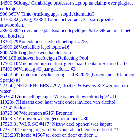
145
00:50
Jonge Cambridge professor stapt op na claims over plagiaat
en leugens
9
00:36
TV Time (tracking app) stopt! Alternatief?
147
00:32
[AKQ] #3384 Topic met vragen. En soms goede
antwoorden.
236
00:30
Nederlandse plaatsnamen lepeltopic #213 elk gehucht met
een bord telt
133
00:29
Buitenlandse steden lepeltopic #268
249
00:28
Voetballers lepel topic #16
8
00:24
Ik krijg hier zweethanden van.
5
00:18
Eindhoven heeft eigen Reflecting Pool
175
00:10
Migranten breken door grens naar Ceuta in Spanje,l #10
174
00:06
Vandaag 40 jaar geleden... #3
264
23:56
Totale zonsverduistering 12-08-2026 (Groenland, IJsland en
Spanje) #1
5
23:50
[INFLUENCERS #297] Toetjes & Bevers & Zwemmen in
water
86
23:49
Voorspellingstopic: Wie is hier de weerkundige? #16
119
23:47
Huisarts doet haar werk onder invloed van alcohol
3
23:45
Podcasts
187
23:38
[Wielrennen #616] Brennan!
116
23:37
Vrouwen willen geen man meer #30
175
23:31
[WLR SC #417] Nieuw deel openen was kaputt
67
23:29
De neergang van Duitsland als lichtend voorbeeld #3
71
23:23
Teltopic #1567 tel door en door en door....