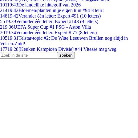
101
19:43
De landelijke hittegolf van 2026
214
19:42
Bloemen/planten in je eigen tuin #94 Kleur!
148
19:42
Verander één letter: Expert #91 (10 letters)
55
19:39
Verander één letter: Expert #143 (9 letters)
2
19:36
UEFA Super Cup #1 PSG - Aston Villa
20
19:34
Verander één letter. Expert # 75 (8 letters)
105
19:31
Telstar-topic #2: De Witte Leeuwen Brullen nog altijd in
Velsen-Zuid!
177
19:28
[Keuken Kampioen Divisie] #44 Vitesse mag weg