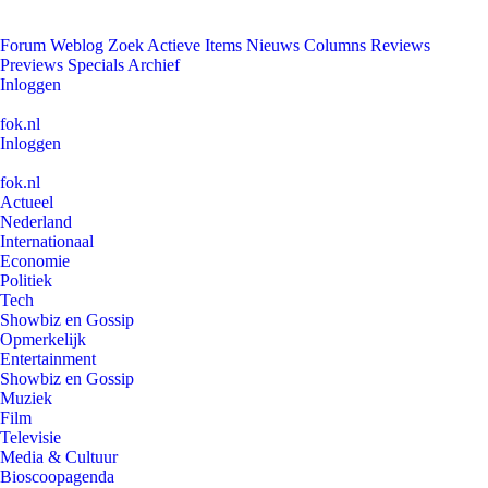
Forum
Weblog
Zoek
Actieve Items
Nieuws
Columns
Reviews
Previews
Specials
Archief
Inloggen
fok.nl
Inloggen
fok.nl
Actueel
Nederland
Internationaal
Economie
Politiek
Tech
Showbiz en Gossip
Opmerkelijk
Entertainment
Showbiz en Gossip
Muziek
Film
Televisie
Media & Cultuur
Bioscoopagenda