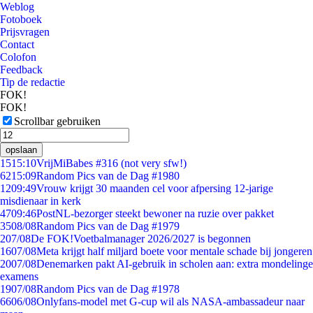
Weblog
Fotoboek
Prijsvragen
Contact
Colofon
Feedback
Tip de redactie
FOK!
FOK!
Scrollbar gebruiken
opslaan
15
15:10
VrijMiBabes #316 (not very sfw!)
62
15:09
Random Pics van de Dag #1980
12
09:49
Vrouw krijgt 30 maanden cel voor afpersing 12-jarige
misdienaar in kerk
47
09:46
PostNL-bezorger steekt bewoner na ruzie over pakket
35
08/08
Random Pics van de Dag #1979
2
07/08
De FOK!Voetbalmanager 2026/2027 is begonnen
16
07/08
Meta krijgt half miljard boete voor mentale schade bij jongeren
20
07/08
Denemarken pakt AI-gebruik in scholen aan: extra mondelinge
examens
19
07/08
Random Pics van de Dag #1978
66
06/08
Onlyfans-model met G-cup wil als NASA-ambassadeur naar