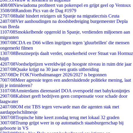
4
08/08
Niewiadoma profiteert van pokerspel en grijpt geel op Ventoux
35
08/08
Random Pics van de Dag #1979
27
07/08
Italië hindert reizigers uit Spanje na migratiecrisis Ceuta
24
07/08
Vier aanhoudingen na doodsbedreiging burgemeester Depla
van Breda
11
07/08
Smokkelbende opgerold in Spanje, verdienden miljoenen aan
migranten
39
07/08
CDA en D66 willen ingrijpen tegen 'gluurbrillen' die mensen
ongemerkt filmen
13
07/08
Benzineprijs daalt verder, onzekerheid over Straat van Hormuz
blijft
42
07/08
Voedselprijzen wereldwijd op hoogste niveau in ruim drie jaar
23
07/08
Quake krijgt na 30 jaar een gratis uitbreiding
2
07/08
De FOK!Voetbalmanager 2026/2027 is begonnen
70
07/08
Meer agressie tegen een andersluidende politieke mening, laat
jij je intimideren?
31
07/08
Amsterdams dierenasiel DOA overspoeld met babykonijntjes
29
07/08
Kabinet geeft bedrijven geen compensatie voor schade door
laagwater
24
07/08
OM eist TBS tegen verwarde man die agenten stak met
aardappelschilmesje
30
07/08
Tropische hitte keert zondag terug met lokaal 32 graden
30
07/08
Trump grijpt weer in op automatisch staatsburgerschap bij
geboorte in VS