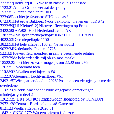
77
23:22
[IndyCar] #115 We're in Nashville Tennessee
17
23:21
Ariana Grande verlaat de spotlight.
153
23:17
Sterren toen en nu #11
3
23:08
Post hier je favoriete SHO podcast!
67
23:01
Het grote Baktopic (voor bakfoto's, -vragen en -tips) #42
72
22:59
[Lil Kleine#12] Nieuwe afleveringen op Prime
34
22:59
[AZ#98] Heel Nederland achter AZ
138
22:54
Meisjesnamenlepeltopic #367 LOOOOL LAPO
40
22:53
Dierenlepeltopic #150
38
22:53
Het hele alfabet #108 en 4letterwoord
90
22:34
Nederlandse Politiek #725
5
22:32
Hoeveel geld spendeer jij aan je beginnende relatie?
19
22:29
de beheerder die mij oh zo moe maakt.
185
22:22
Post hier zo vaak mogelijk om 22:22 uur #76
126
22:13
Nederland toen
110
22:07
Afvallen met injecties #4
11
22:07
Algemeen Luchtvaarttopic #61
249
21:52
Wie gaan er dood in 2026?Post met een vleugje cynisme de
overledenen.
113
21:37
Roddelpraat onder vuur: ongepaste opmerkingen
minderjarigen deel 2
136
21:35
[DRT SC] #6: RendacGoden sponsored by TONZON
297
21:28
Centraal Bordspeltopic #8 Game on!
81
21:23
Vuelta a España 2026 #1
184
21:18
NEC #77: Wat een seizoen is dit zeg