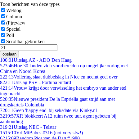
Toon berichten van deze types
Weblog
Column
(P)review
Special
Poll
Scrollbar gebruiken
opslaan
1
00:01
Uitslag AZ - ADO Den Haag
5
23:46
Hoe 30 landen zich voorbereiden op mogelijke oorlog met
China en Noord-Korea
2
22:13
Vollering slaat dubbelslag in Nice en neemt geel over
8
22:11
Uitslag PSV - Fortuna Sittard
4
21:14
Vrouw krijgt door verwisseling het embryo van ander stel
ingebracht
5
20:35
Nieuwe president De la Espriella gaat strijd aan met
drugskartels Colombia
7
20:11
Geen 'happy end' bij seksdate via Kinky.nl
32
19:57
XR blokkeert A12 ruim twee uur, agent gebeten bij
aanhouding
3
19:21
Uitslag NEC - Telstar
15
15:10
VrijMiBabes #316 (not very sfw!)
62
15:09
Random Pics van de Dag #1980