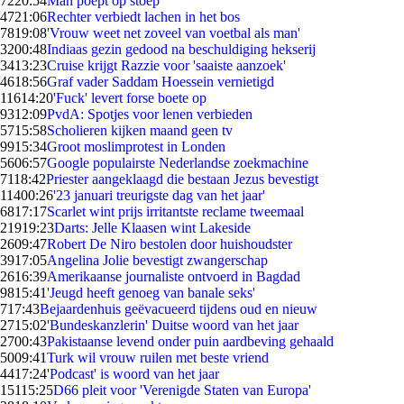
72
20:54
Man poept op stoep
47
21:06
Rechter verbiedt lachen in het bos
78
19:08
'Vrouw weet net zoveel van voetbal als man'
32
00:48
Indiaas gezin gedood na beschuldiging hekserij
34
13:23
Cruise krijgt Razzie voor 'saaiste aanzoek'
46
18:56
Graf vader Saddam Hoessein vernietigd
116
14:20
'Fuck' levert forse boete op
93
12:09
PvdA: Spotjes voor lenen verbieden
57
15:58
Scholieren kijken maand geen tv
99
15:34
Groot moslimprotest in Londen
56
06:57
Google populairste Nederlandse zoekmachine
71
18:42
Priester aangeklaagd die bestaan Jezus bevestigt
114
00:26
'23 januari treurigste dag van het jaar'
68
17:17
Scarlet wint prijs irritantste reclame tweemaal
219
19:23
Darts: Jelle Klaasen wint Lakeside
26
09:47
Robert De Niro bestolen door huishoudster
39
17:05
Angelina Jolie bevestigt zwangerschap
26
16:39
Amerikaanse journaliste ontvoerd in Bagdad
98
15:41
'Jeugd heeft genoeg van banale seks'
7
17:43
Bejaardenhuis geëvacueerd tijdens oud en nieuw
27
15:02
'Bundeskanzlerin' Duitse woord van het jaar
27
00:43
Pakistaanse levend onder puin aardbeving gehaald
50
09:41
Turk wil vrouw ruilen met beste vriend
44
17:24
'Podcast' is woord van het jaar
151
15:25
D66 pleit voor 'Verenigde Staten van Europa'