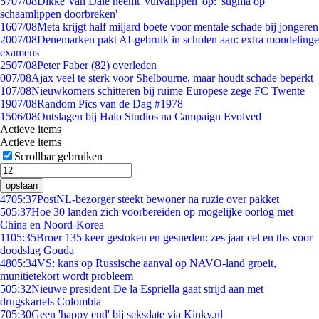
57
07/08
Dikke Van Dale neemt 'vulvalippen' op: 'stigma op
schaamlippen doorbreken'
16
07/08
Meta krijgt half miljard boete voor mentale schade bij jongeren
20
07/08
Denemarken pakt AI-gebruik in scholen aan: extra mondelinge
examens
25
07/08
Peter Faber (82) overleden
0
07/08
Ajax veel te sterk voor Shelbourne, maar houdt schade beperkt
1
07/08
Nieuwkomers schitteren bij ruime Europese zege FC Twente
19
07/08
Random Pics van de Dag #1978
15
06/08
Ontslagen bij Halo Studios na Campaign Evolved
Actieve items
Actieve items
Scrollbar gebruiken
opslaan
47
05:37
PostNL-bezorger steekt bewoner na ruzie over pakket
5
05:37
Hoe 30 landen zich voorbereiden op mogelijke oorlog met
China en Noord-Korea
11
05:35
Broer 135 keer gestoken en gesneden: zes jaar cel en tbs voor
doodslag Gouda
48
05:34
VS: kans op Russische aanval op NAVO-land groeit,
munitietekort wordt probleem
5
05:32
Nieuwe president De la Espriella gaat strijd aan met
drugskartels Colombia
7
05:30
Geen 'happy end' bij seksdate via Kinky.nl