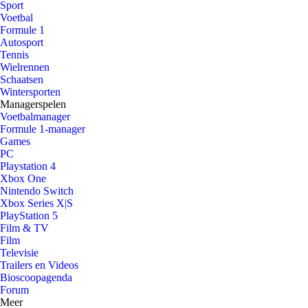
Sport
Voetbal
Formule 1
Autosport
Tennis
Wielrennen
Schaatsen
Wintersporten
Managerspelen
Voetbalmanager
Formule 1-manager
Games
PC
Playstation 4
Xbox One
Nintendo Switch
Xbox Series X|S
PlayStation 5
Film & TV
Film
Televisie
Trailers en Videos
Bioscoopagenda
Forum
Meer