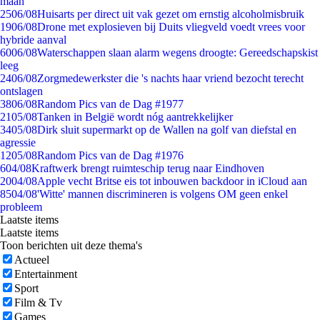
maan
25
06/08
Huisarts per direct uit vak gezet om ernstig alcoholmisbruik
19
06/08
Drone met explosieven bij Duits vliegveld voedt vrees voor
hybride aanval
60
06/08
Waterschappen slaan alarm wegens droogte: Gereedschapskist
leeg
24
06/08
Zorgmedewerkster die 's nachts haar vriend bezocht terecht
ontslagen
38
06/08
Random Pics van de Dag #1977
21
05/08
Tanken in België wordt nóg aantrekkelijker
34
05/08
Dirk sluit supermarkt op de Wallen na golf van diefstal en
agressie
12
05/08
Random Pics van de Dag #1976
6
04/08
Kraftwerk brengt ruimteschip terug naar Eindhoven
20
04/08
Apple vecht Britse eis tot inbouwen backdoor in iCloud aan
85
04/08
'Witte' mannen discrimineren is volgens OM geen enkel
probleem
Laatste items
Laatste items
Toon berichten uit deze thema's
Actueel
Entertainment
Sport
Film & Tv
Games