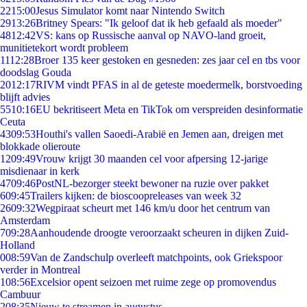
22
15:00
Jesus Simulator komt naar Nintendo Switch
29
13:26
Britney Spears: "Ik geloof dat ik heb gefaald als moeder"
48
12:42
VS: kans op Russische aanval op NAVO-land groeit,
munitietekort wordt probleem
11
12:28
Broer 135 keer gestoken en gesneden: zes jaar cel en tbs voor
doodslag Gouda
20
12:17
RIVM vindt PFAS in al de geteste moedermelk, borstvoeding
blijft advies
55
10:16
EU bekritiseert Meta en TikTok om verspreiden desinformatie
Ceuta
43
09:53
Houthi's vallen Saoedi-Arabië en Jemen aan, dreigen met
blokkade olieroute
12
09:49
Vrouw krijgt 30 maanden cel voor afpersing 12-jarige
misdienaar in kerk
47
09:46
PostNL-bezorger steekt bewoner na ruzie over pakket
6
09:45
Trailers kijken: de bioscoopreleases van week 32
26
09:32
Wegpiraat scheurt met 146 km/u door het centrum van
Amsterdam
7
09:28
Aanhoudende droogte veroorzaakt scheuren in dijken Zuid-
Holland
0
08:59
Van de Zandschulp overleeft matchpoints, ook Griekspoor
verder in Montreal
1
08:56
Excelsior opent seizoen met ruime zege op promovendus
Cambuur
2
08:35
Nieuw te streamen in augustus