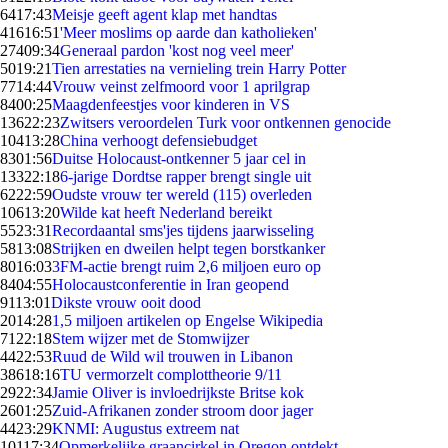
64
17:43
Meisje geeft agent klap met handtas
416
16:51
'Meer moslims op aarde dan katholieken'
274
09:34
Generaal pardon 'kost nog veel meer'
50
19:21
Tien arrestaties na vernieling trein Harry Potter
77
14:44
Vrouw veinst zelfmoord voor 1 aprilgrap
84
00:25
Maagdenfeestjes voor kinderen in VS
136
22:23
Zwitsers veroordelen Turk voor ontkennen genocide
104
13:28
China verhoogt defensiebudget
83
01:56
Duitse Holocaust-ontkenner 5 jaar cel in
133
22:18
6-jarige Dordtse rapper brengt single uit
62
22:59
Oudste vrouw ter wereld (115) overleden
106
13:20
Wilde kat heeft Nederland bereikt
55
23:31
Recordaantal sms'jes tijdens jaarwisseling
58
13:08
Strijken en dweilen helpt tegen borstkanker
80
16:03
3FM-actie brengt ruim 2,6 miljoen euro op
84
04:55
Holocaustconferentie in Iran geopend
91
13:01
Dikste vrouw ooit dood
20
14:28
1,5 miljoen artikelen op Engelse Wikipedia
71
22:18
Stem wijzer met de Stomwijzer
44
22:53
Ruud de Wild wil trouwen in Libanon
386
18:16
TU vermorzelt complottheorie 9/11
29
22:34
Jamie Oliver is invloedrijkste Britse kok
26
01:25
Zuid-Afrikanen zonder stroom door jager
44
23:29
KNMI: Augustus extreem nat
101
17:34
Opmerkelijke graancirkel in Oregon ontdekt