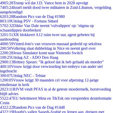
49
05:28
Trump wil dat J.D. Vance hem in 2028 opvolgt
74
05:24
Israël meldt dood twee militairen in Zuid-Libanon, vergelding
aangekondigd
62
03:28
Random Pics van de Dag #1980
8
03:19
Uitslag PSV - Fortuna Sittard
57
02:32
Dikke Van Dale neemt 'vulvalippen' op: 'stigma op
schaamlippen doorbreken'
32
01:51
XR blokkeert A12 ruim twee uur, agent gebeten bij
aanhouding
40
00:59
Vinted-foto's van vrouwen massaal gedeeld op seksfora
2
00:50
Vollering slaat dubbelslag in Nice en neemt geel over
22
00:28
Jesus Simulator komt naar Nintendo Switch
1
00:25
Uitslag AZ - ADO Den Haag
29
00:13
Britney Spears: "Ik geloof dat ik heb gefaald als moeder"
4
00:10
Vrouw krijgt door verwisseling het embryo van ander stel
ingebracht
3
00:07
Uitslag NEC - Telstar
12
00:05
Vrouw krijgt 30 maanden cel voor afpersing 12-jarige
misdienaar in kerk
20
23:11
RIVM vindt PFAS in al de geteste moedermelk, borstvoeding
blijft advies
55
22:47
EU bekritiseert Meta en TikTok om verspreiden desinformatie
Ceuta
43
22:22
Random Pics van de Dag #1448
43
22:19
Houthi's vallen Saoedi-Arabië en Jemen aan, dreigen met