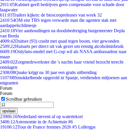
29
11:05
Kabinet geeft bedrijven geen compensatie voor schade door
laagwater
6
11:03
Trailers kijken: de bioscoopreleases van week 32
24
10:54
OM eist TBS tegen verwarde man die agenten stak met
aardappelschilmesje
24
10:18
Vier aanhoudingen na doodsbedreiging burgemeester Depla
van Breda
40
09:42
Duitser (93) crasht met quad tegen boom, vier gewonden
25
09:22
Huisarts per direct uit vak gezet om ernstig alcoholmisbruik
66
09:19
Onlyfans-model met G-cup wil als NASA-ambassadeur naar
maan
24
09:02
Zorgmedewerkster die 's nachts haar vriend bezocht terecht
ontslagen
23
08/08
Quake krijgt na 30 jaar een gratis uitbreiding
11
07/08
Smokkelbende opgerold in Spanje, verdienden miljoenen aan
migranten
Forum
Forum
Scrollbar gebruiken
opslaan
239
06:16
Nederland stevent af op watertekort
34
06:12
Astronomie in de Achtertuin #6
191
06:12
Tour de France femmes 2026 #5 Lollergps