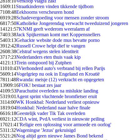
28
18:10
Verkoop viagra zakt
16
09:11
Straatkinderen vinden tikkende tijdbom
71
08:48
Eekhoorns verscheuren hond
69
19:28
Schadevergoeding voor mensen zonder stroom
68
17:50
Katholieke Jongerendag verwacht tweeduizend jongeren
141
21:57
KNMI geeft wederom weeralarm af
74
03:38
Jack Spijkerman komt met Koppensnellers
54
03:13
Gehackte website dode mus bevatte porno
39
12:42
Russell Crowe helpt dief te vangen
26
08:38
Celstraf wegens stelen identiteit
37
17:23
Nederlanders eten thuis vaak kip
41
21:13
Trein ontspoord bij Zutphen
110
10:43
Vierhonderd auto's verbrand bij rellen Parijs
56
09:14
Vogelgriep nu ook in Engeland en Kroatië
78
11:48
Rwanda: meisje (12) verkracht en opgegeten
139
09:16
FOK! bestaat zes jaar
41
09:53
Parachutist overleden na mislukte landing
53
19:01
Agent sprint vluchtende bromfietser eruit
31
14:00
WK Honkbal: Nederland verliest opnieuw
18
19:04
Honkbal: Nederland naar halve finale
66
16:18
Geestelijk vader Tik Tak overleden
69
21:12
CDA wint, PvdA verliest in nieuwste peiling
170
21:41
'Religie een oplossing voor armoede en oorlog'
53
11:32
Wageningse 'Jezus' gekruisigd
55
21:26
Nog altijd geen nieuwe James Bond bekend