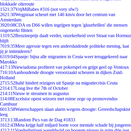
blokkade olieroute
15
21:37
VrijMiBabes #316 (not very sfw!)
26
21:30
Wegpiraat scheurt met 146 km/u door het centrum van
Amsterdam
39
20:08
CDA en D66 willen ingrijpen tegen 'gluurbrillen' die mensen
ongemerkt filmen
13
19:52
Benzineprijs daalt verder, onzekerheid over Straat van Hormuz
blijft
70
19:35
Meer agressie tegen een andersluidende politieke mening, laat
jij je intimideren?
63
19:04
Spanje: bijna alle migranten in Ceuta weer teruggekeerd naar
Marokko
4
17:13
Niewiadoma profiteert van pokerspel en grijpt geel op Ventoux
7
16:10
Aanhoudende droogte veroorzaakt scheuren in dijken Zuid-
Holland
27
15:52
Italië hindert reizigers uit Spanje na migratiecrisis Ceuta
23
14:17
Long live the 7th of October
2
14:11
Nieuw te streamen in augustus
1
14:08
Excelsior opent seizoen met ruime zege op promovendus
Cambuur
60
13:58
Waterschappen slaan alarm wegens droogte: Gereedschapskist
leeg
37
13:13
Random Pics van de Dag #1833
16
12:43
Meta krijgt half miljard boete voor mentale schade bij jongeren
42
12:11
Voedselprijzen wereldwijd op hoogste niveau in ruim drie jaar