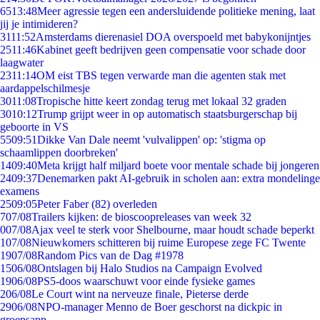
65
13:48
Meer agressie tegen een andersluidende politieke mening, laat
jij je intimideren?
31
11:52
Amsterdams dierenasiel DOA overspoeld met babykonijntjes
25
11:46
Kabinet geeft bedrijven geen compensatie voor schade door
laagwater
23
11:14
OM eist TBS tegen verwarde man die agenten stak met
aardappelschilmesje
30
11:08
Tropische hitte keert zondag terug met lokaal 32 graden
30
10:12
Trump grijpt weer in op automatisch staatsburgerschap bij
geboorte in VS
55
09:51
Dikke Van Dale neemt 'vulvalippen' op: 'stigma op
schaamlippen doorbreken'
14
09:40
Meta krijgt half miljard boete voor mentale schade bij jongeren
24
09:37
Denemarken pakt AI-gebruik in scholen aan: extra mondelinge
examens
25
09:05
Peter Faber (82) overleden
7
07/08
Trailers kijken: de bioscoopreleases van week 32
0
07/08
Ajax veel te sterk voor Shelbourne, maar houdt schade beperkt
1
07/08
Nieuwkomers schitteren bij ruime Europese zege FC Twente
19
07/08
Random Pics van de Dag #1978
15
06/08
Ontslagen bij Halo Studios na Campaign Evolved
19
06/08
PS5-doos waarschuwt voor einde fysieke games
2
06/08
Le Court wint na nerveuze finale, Pieterse derde
29
06/08
NPO-manager Menno de Boer geschorst na dickpic in
groepsapp