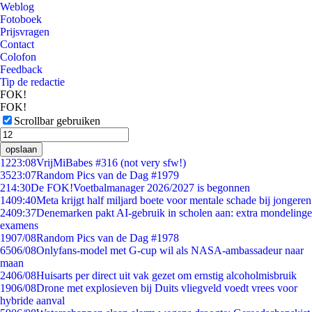
Weblog
Fotoboek
Prijsvragen
Contact
Colofon
Feedback
Tip de redactie
FOK!
FOK!
Scrollbar gebruiken
opslaan
12
23:08
VrijMiBabes #316 (not very sfw!)
35
23:07
Random Pics van de Dag #1979
2
14:30
De FOK!Voetbalmanager 2026/2027 is begonnen
14
09:40
Meta krijgt half miljard boete voor mentale schade bij jongeren
24
09:37
Denemarken pakt AI-gebruik in scholen aan: extra mondelinge
examens
19
07/08
Random Pics van de Dag #1978
65
06/08
Onlyfans-model met G-cup wil als NASA-ambassadeur naar
maan
24
06/08
Huisarts per direct uit vak gezet om ernstig alcoholmisbruik
19
06/08
Drone met explosieven bij Duits vliegveld voedt vrees voor
hybride aanval