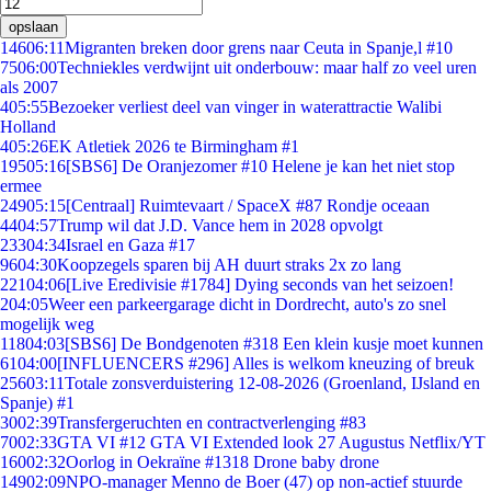
opslaan
146
06:11
Migranten breken door grens naar Ceuta in Spanje,l #10
75
06:00
Techniekles verdwijnt uit onderbouw: maar half zo veel uren
als 2007
4
05:55
Bezoeker verliest deel van vinger in waterattractie Walibi
Holland
4
05:26
EK Atletiek 2026 te Birmingham #1
195
05:16
[SBS6] De Oranjezomer #10 Helene je kan het niet stop
ermee
249
05:15
[Centraal] Ruimtevaart / SpaceX #87 Rondje oceaan
44
04:57
Trump wil dat J.D. Vance hem in 2028 opvolgt
233
04:34
Israel en Gaza #17
96
04:30
Koopzegels sparen bij AH duurt straks 2x zo lang
221
04:06
[Live Eredivisie #1784] Dying seconds van het seizoen!
2
04:05
Weer een parkeergarage dicht in Dordrecht, auto's zo snel
mogelijk weg
118
04:03
[SBS6] De Bondgenoten #318 Een klein kusje moet kunnen
61
04:00
[INFLUENCERS #296] Alles is welkom kneuzing of breuk
256
03:11
Totale zonsverduistering 12-08-2026 (Groenland, IJsland en
Spanje) #1
30
02:39
Transfergeruchten en contractverlenging #83
70
02:33
GTA VI #12 GTA VI Extended look 27 Augustus Netflix/YT
160
02:32
Oorlog in Oekraïne #1318 Drone baby drone
149
02:09
NPO-manager Menno de Boer (47) op non-actief stuurde