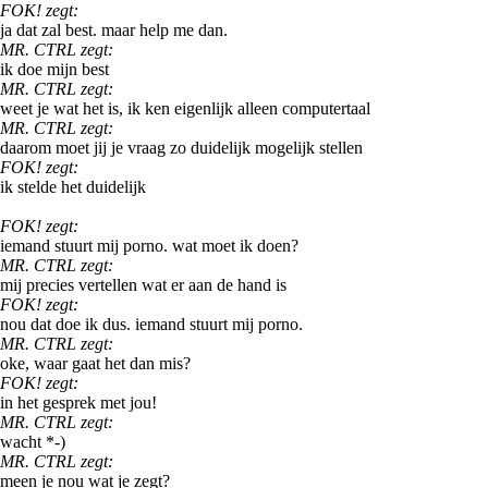
FOK! zegt:
ja dat zal best. maar help me dan.
MR. CTRL zegt:
ik doe mijn best
MR. CTRL zegt:
weet je wat het is, ik ken eigenlijk alleen computertaal
MR. CTRL zegt:
daarom moet jij je vraag zo duidelijk mogelijk stellen
FOK! zegt:
ik stelde het duidelijk
FOK! zegt:
iemand stuurt mij porno. wat moet ik doen?
MR. CTRL zegt:
mij precies vertellen wat er aan de hand is
FOK! zegt:
nou dat doe ik dus. iemand stuurt mij porno.
MR. CTRL zegt:
oke, waar gaat het dan mis?
FOK! zegt:
in het gesprek met jou!
MR. CTRL zegt:
wacht *-)
MR. CTRL zegt:
meen je nou wat je zegt?