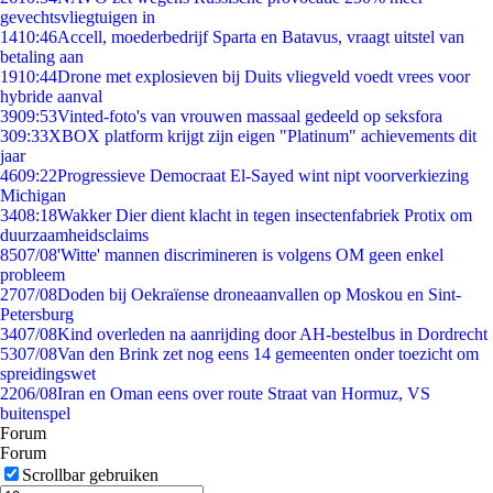
gevechtsvliegtuigen in
14
10:46
Accell, moederbedrijf Sparta en Batavus, vraagt uitstel van
betaling aan
19
10:44
Drone met explosieven bij Duits vliegveld voedt vrees voor
hybride aanval
39
09:53
Vinted-foto's van vrouwen massaal gedeeld op seksfora
3
09:33
XBOX platform krijgt zijn eigen "Platinum" achievements dit
jaar
46
09:22
Progressieve Democraat El-Sayed wint nipt voorverkiezing
Michigan
34
08:18
Wakker Dier dient klacht in tegen insectenfabriek Protix om
duurzaamheidsclaims
85
07/08
'Witte' mannen discrimineren is volgens OM geen enkel
probleem
27
07/08
Doden bij Oekraïense droneaanvallen op Moskou en Sint-
Petersburg
34
07/08
Kind overleden na aanrijding door AH-bestelbus in Dordrecht
53
07/08
Van den Brink zet nog eens 14 gemeenten onder toezicht om
spreidingswet
22
06/08
Iran en Oman eens over route Straat van Hormuz, VS
buitenspel
Forum
Forum
Scrollbar gebruiken