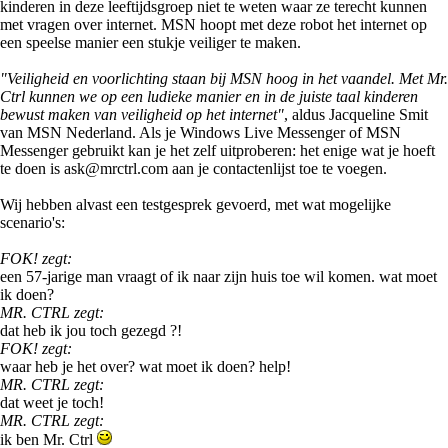
kinderen in deze leeftijdsgroep niet te weten waar ze terecht kunnen
met vragen over internet. MSN hoopt met deze robot het internet op
een speelse manier een stukje veiliger te maken.
"Veiligheid en voorlichting staan bij MSN hoog in het vaandel. Met Mr.
Ctrl kunnen we op een ludieke manier en in de juiste taal kinderen
bewust maken van veiligheid op het internet"
, aldus Jacqueline Smit
van MSN Nederland. Als je Windows Live Messenger of MSN
Messenger gebruikt kan je het zelf uitproberen: het enige wat je hoeft
te doen is ask@mrctrl.com aan je contactenlijst toe te voegen.
Wij hebben alvast een testgesprek gevoerd, met wat mogelijke
scenario's:
FOK! zegt:
een 57-jarige man vraagt of ik naar zijn huis toe wil komen. wat moet
ik doen?
MR. CTRL zegt:
dat heb ik jou toch gezegd ?!
FOK! zegt:
waar heb je het over? wat moet ik doen? help!
MR. CTRL zegt:
dat weet je toch!
MR. CTRL zegt:
ik ben Mr. Ctrl