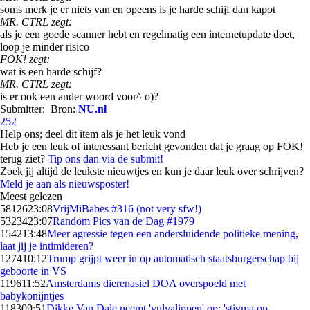
soms merk je er niets van en opeens is je harde schijf dan kapot
MR. CTRL zegt:
als je een goede scanner hebt en regelmatig een internetupdate doet,
loop je minder risico
FOK! zegt:
wat is een harde schijf?
MR. CTRL zegt:
is er ook een ander woord voor^ o)?
Submitter:
Bron:
NU.nl
252
Help ons; deel dit item als je het leuk vond
Heb je een leuk of interessant bericht gevonden dat je graag op FOK!
terug ziet?
Tip ons dan via de submit!
Zoek jij altijd de leukste nieuwtjes en kun je daar leuk over schrijven?
Meld je aan als nieuwsposter!
Meest gelezen
58126
23:08
VrijMiBabes #316 (not very sfw!)
53234
23:07
Random Pics van de Dag #1979
1542
13:48
Meer agressie tegen een andersluidende politieke mening,
laat jij je intimideren?
1274
10:12
Trump grijpt weer in op automatisch staatsburgerschap bij
geboorte in VS
1196
11:52
Amsterdams dierenasiel DOA overspoeld met
babykonijntjes
1183
09:51
Dikke Van Dale neemt 'vulvalippen' op: 'stigma op