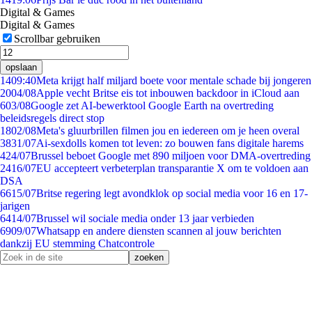
Digital & Games
Digital & Games
Scrollbar gebruiken
opslaan
14
09:40
Meta krijgt half miljard boete voor mentale schade bij jongeren
20
04/08
Apple vecht Britse eis tot inbouwen backdoor in iCloud aan
6
03/08
Google zet AI-bewerktool Google Earth na overtreding
beleidsregels direct stop
18
02/08
Meta's gluurbrillen filmen jou en iedereen om je heen overal
38
31/07
Ai-sexdolls komen tot leven: zo bouwen fans digitale harems
4
24/07
Brussel beboet Google met 890 miljoen voor DMA-overtreding
24
16/07
EU accepteert verbeterplan transparantie X om te voldoen aan
DSA
66
15/07
Britse regering legt avondklok op social media voor 16 en 17-
jarigen
64
14/07
Brussel wil sociale media onder 13 jaar verbieden
69
09/07
Whatsapp en andere diensten scannen al jouw berichten
dankzij EU stemming Chatcontrole