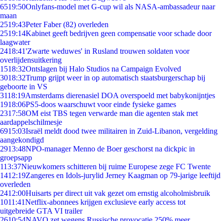
65
19:50
Onlyfans-model met G-cup wil als NASA-ambassadeur naar
maan
25
19:43
Peter Faber (82) overleden
25
19:14
Kabinet geeft bedrijven geen compensatie voor schade door
laagwater
24
18:41
'Zwarte weduwes' in Rusland trouwen soldaten voor
overlijdensuitkering
15
18:32
Ontslagen bij Halo Studios na Campaign Evolved
30
18:32
Trump grijpt weer in op automatisch staatsburgerschap bij
geboorte in VS
31
18:19
Amsterdams dierenasiel DOA overspoeld met babykonijntjes
19
18:06
PS5-doos waarschuwt voor einde fysieke games
23
17:58
OM eist TBS tegen verwarde man die agenten stak met
aardappelschilmesje
69
15:03
Israël meldt dood twee militairen in Zuid-Libanon, vergelding
aangekondigd
29
13:48
NPO-manager Menno de Boer geschorst na dickpic in
groepsapp
1
13:37
Nieuwkomers schitteren bij ruime Europese zege FC Twente
14
12:19
Zangeres en Idols-jurylid Jerney Kaagman op 79-jarige leeftijd
overleden
24
12:00
Huisarts per direct uit vak gezet om ernstig alcoholmisbruik
10
11:41
Netflix-abonnees krijgen exclusieve early access tot
uitgebreide GTA VI trailer
26
10:54
NAVO zet wegens Russische provocatie 250% meer