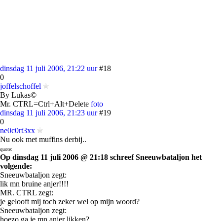
dinsdag 11 juli 2006, 21:22 uur
#18
0
joffelschoffel
By Lukas©
Mr. CTRL=Ctrl+Alt+Delete
foto
dinsdag 11 juli 2006, 21:23 uur
#19
0
ne0c0rt3xx
Nu ook met muffins derbij..
quote:
Op dinsdag 11 juli 2006 @ 21:18 schreef Sneeuwbataljon het
volgende:
Sneeuwbataljon zegt:
lik mn bruine anjer!!!!
MR. CTRL zegt:
je gelooft mij toch zeker wel op mijn woord?
Sneeuwbataljon zegt:
hoezo ga je mn anjer likken?