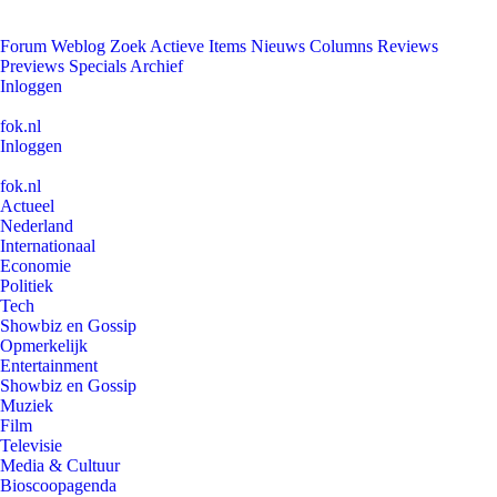
Forum
Weblog
Zoek
Actieve Items
Nieuws
Columns
Reviews
Previews
Specials
Archief
Inloggen
fok.nl
Inloggen
fok.nl
Actueel
Nederland
Internationaal
Economie
Politiek
Tech
Showbiz en Gossip
Opmerkelijk
Entertainment
Showbiz en Gossip
Muziek
Film
Televisie
Media & Cultuur
Bioscoopagenda