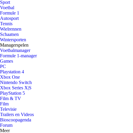
Sport
Voetbal
Formule 1
Autosport
Tennis
Wielrennen
Schaatsen
Wintersporten
Managerspelen
Voetbalmanager
Formule 1-manager
Games
PC
Playstation 4
Xbox One
Nintendo Switch
Xbox Series X|S
PlayStation 5
Film & TV
Film
Televisie
Trailers en Videos
Bioscoopagenda
Forum
Meer