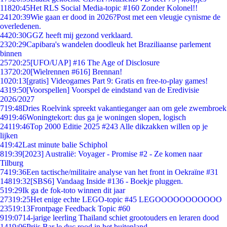
118
20:45
Het RLS Social Media-topic #160 Zonder Kolonel!!
241
20:39
Wie gaan er dood in 2026?Post met een vleugje cynisme de
overledenen.
44
20:30
GGZ heeft mij gezond verklaard.
23
20:29
Capibara's wandelen doodleuk het Braziliaanse parlement
binnen
257
20:25
[UFO/UAP] #16 The Age of Disclosure
137
20:20
[Wielrennen #616] Brennan!
10
20:13
[gratis] Videogames Part 9: Gratis en free-to-play games!
43
19:50
[Voorspellen] Voorspel de eindstand van de Eredivisie
2026/2027
7
19:48
Dries Roelvink spreekt vakantieganger aan om gele zwembroek
49
19:46
Woningtekort: dus ga je woningen slopen, logisch
241
19:46
Top 2000 Editie 2025 #243 Alle dikzakken willen op je
lijken
4
19:42
Last minute balie Schiphol
8
19:39
[2023] Australië: Voyager - Promise #2 - Ze komen naar
Tilburg
74
19:36
Een tactische/militaire analyse van het front in Oekraïne #31
148
19:32
[SBS6] Vandaag Inside #136 - Boekje pluggen.
5
19:29
Ik ga de fok-toto winnen dit jaar
273
19:25
Het enige echte LEGO-topic #45 LEGOOOOOOOOOOO
235
19:13
Frontpage Feedback Topic #60
9
19:07
14-jarige leerling Thailand schiet grootouders en leraren dood
14
19:06
Prijs Bar le duc rood in het buitenland