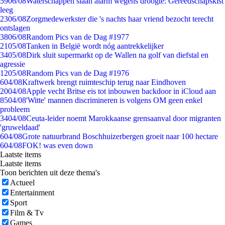
59
06/08
Waterschappen slaan alarm wegens droogte: Gereedschapskist
leeg
23
06/08
Zorgmedewerkster die 's nachts haar vriend bezocht terecht
ontslagen
38
06/08
Random Pics van de Dag #1977
21
05/08
Tanken in België wordt nóg aantrekkelijker
34
05/08
Dirk sluit supermarkt op de Wallen na golf van diefstal en
agressie
12
05/08
Random Pics van de Dag #1976
6
04/08
Kraftwerk brengt ruimteschip terug naar Eindhoven
20
04/08
Apple vecht Britse eis tot inbouwen backdoor in iCloud aan
85
04/08
'Witte' mannen discrimineren is volgens OM geen enkel
probleem
34
04/08
Ceuta-leider noemt Marokkaanse grensaanval door migranten
'gruweldaad'
6
04/08
Grote natuurbrand Boschhuizerbergen groeit naar 100 hectare
6
04/08
FOK! was even down
Laatste items
Laatste items
Toon berichten uit deze thema's
Actueel
Entertainment
Sport
Film & Tv
Games