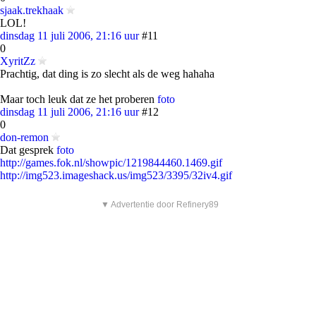
sjaak.trekhaak
LOL!
dinsdag 11 juli 2006, 21:16 uur
#11
0
XyritZz
Prachtig, dat ding is zo slecht als de weg hahaha
Maar toch leuk dat ze het proberen
foto
dinsdag 11 juli 2006, 21:16 uur
#12
0
don-remon
Dat gesprek
foto
http://games.fok.nl/showpic/1219844460.1469.gif
http://img523.imageshack.us/img523/3395/32iv4.gif
▼ Advertentie door Refinery89