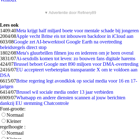
▼ Advertentie door Refinery89
Lees ook
14
09:40
Meta krijgt half miljard boete voor mentale schade bij jongeren
20
04/08
Apple vecht Britse eis tot inbouwen backdoor in iCloud aan
6
03/08
Google zet AI-bewerktool Google Earth na overtreding
beleidsregels direct stop
18
02/08
Meta's gluurbrillen filmen jou en iedereen om je heen overal
38
31/07
Ai-sexdolls komen tot leven: zo bouwen fans digitale harems
4
24/07
Brussel beboet Google met 890 miljoen voor DMA-overtreding
24
16/07
EU accepteert verbeterplan transparantie X om te voldoen aan
DSA
66
15/07
Britse regering legt avondklok op social media voor 16 en 17-
jarigen
64
14/07
Brussel wil sociale media onder 13 jaar verbieden
69
09/07
Whatsapp en andere diensten scannen al jouw berichten
dankzij EU stemming Chatcontrole
Font-grootte:
Normaal
Kleiner
regelhoogte :
Normaal