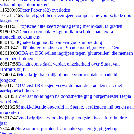
schaamlippen doorbreken'
1152
09:05
Peter Faber (82) overleden
1012
11:46
Kabinet geeft bedrijven geen compensatie voor schade door
laagwater
964
11:08
Tropische hitte keert zondag terug met lokaal 32 graden
918
09:37
Denemarken pakt AI-gebruik in scholen aan: extra
mondelinge examens
880
14:33
Quake krijgt na 30 jaar een gratis uitbreiding
880
18:47
Italië hindert reizigers uit Spanje na migratiecrisis Ceuta
826
18:08
CDA en D66 willen ingrijpen tegen 'gluurbrillen' die mensen
ongemerkt filmen
808
17:56
Benzineprijs daalt verder, onzekerheid over Straat van
Hormuz blijft
774
09:40
Meta krijgt half miljard boete voor mentale schade bij
jongeren
667
11:14
OM eist TBS tegen verwarde man die agenten stak met
aardappelschilmesje
650
18:31
Vier aanhoudingen na doodsbedreiging burgemeester Depla
van Breda
602
18:26
Smokkelbende opgerold in Spanje, verdienden miljoenen aan
migranten
550
17:47
Voedselprijzen wereldwijd op hoogste niveau in ruim drie
jaar
53
04:46
Niewiadoma profiteert van pokerspel en grijpt geel op
Ventoux