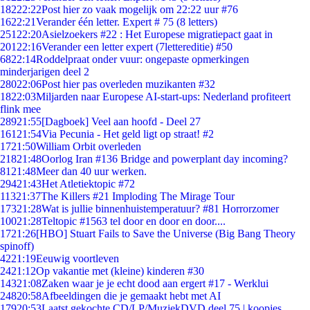
182
22:22
Post hier zo vaak mogelijk om 22:22 uur #76
16
22:21
Verander één letter. Expert # 75 (8 letters)
251
22:20
Asielzoekers #22 : Het Europese migratiepact gaat in
201
22:16
Verander een letter expert (7lettereditie) #50
68
22:14
Roddelpraat onder vuur: ongepaste opmerkingen
minderjarigen deel 2
280
22:06
Post hier pas overleden muzikanten #32
18
22:03
Miljarden naar Europese AI-start-ups: Nederland profiteert
flink mee
289
21:55
[Dagboek] Veel aan hoofd - Deel 27
161
21:54
Via Pecunia - Het geld ligt op straat! #2
17
21:50
William Orbit overleden
218
21:48
Oorlog Iran #136 Bridge and powerplant day incoming?
81
21:48
Meer dan 40 uur werken.
294
21:43
Het Atletiektopic #72
113
21:37
The Killers #21 Imploding The Mirage Tour
173
21:28
Wat is jullie binnenhuistemperatuur? #81 Horrorzomer
100
21:28
Teltopic #1563 tel door en door en door....
17
21:26
[HBO] Stuart Fails to Save the Universe (Big Bang Theory
spinoff)
42
21:19
Eeuwig voortleven
24
21:12
Op vakantie met (kleine) kinderen #30
143
21:08
Zaken waar je je echt dood aan ergert #17 - Werklui
248
20:58
Afbeeldingen die je gemaakt hebt met AI
179
20:53
Laatst gekochte CD/LP/MuziekDVD deel 75 | koopjes