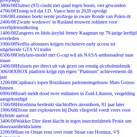
38
06/08
Duitser (93) crasht met quad tegen boom, vier gewonden
47
06/08
Trump wil dat J.D. Vance hem in 2028 opvolgt
1
06/08
Lemmen boekt eerste profzege in zware Ronde van Polen-rit
24
06/08
'Zwarte weduwes' in Rusland trouwen soldaten voor
overlijdensuitkering
14
06/08
Zangeres en Idols-jurylid Jerney Kaagman op 79-jarige leeftijd
overleden
10
06/08
Netflix-abonnees krijgen exclusieve early access tot
uitgebreide GTA VI trailer
65
06/08
Onlyfans-model met G-cup wil als NASA-ambassadeur naar
maan
24
06/08
Huisarts per direct uit vak gezet om ernstig alcoholmisbruik
3
06/08
XBOX platform krijgt zijn eigen "Platinum" achievements dit
jaar
12
06/08
Capibara's lopen Braziliaans parlementsgebouw Mato Grosso
binnen
69
06/08
Israël meldt dood twee militairen in Zuid-Libanon, vergelding
aangekondigd
15
06/08
Hiroshima herdenkt slachtoffers atoombom, 81 jaar later
19
06/08
Drone met explosieven bij Duits vliegveld voedt vrees voor
hybride aanval
34
06/08
Wakker Dier dient klacht in tegen insectenfabriek Protix om
duurzaamheidsclaims
22
06/08
Iran en Oman eens over route Straat van Hormuz, VS