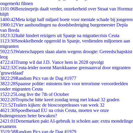
ongemerkt filmen
11
01:06
Benzineprijs daalt verder, onzekerheid over Straat van Hormuz
blijft
14
00:42
Meta krijgt half miljard boete voor mentale schade bij jongeren
19
00:12
Vier aanhoudingen na doodsbedreiging burgemeester Depla
van Breda
18
23:32
Italië hindert reizigers uit Spanje na migratiecrisis Ceuta
11
23:30
Smokkelbende opgerold in Spanje, verdienden miljoenen aan
migranten
59
22:53
Waterschappen slaan alarm wegens droogte: Gereedschapskist
leeg
47
22:43
Trump wil dat J.D. Vance hem in 2028 opvolgt
34
22:32
Ceuta-leider noemt Marokkaanse grensaanval door migranten
'gruweldaad'
38
22:29
Random Pics van de Dag #1977
38
22:28
Spaanse politie: minstens tien voor terrorisme veroordeelden
onder migranten Ceuta
15
22:25
Long live the 7th of October
30
22:20
Tropische hitte keert zondag terug met lokaal 32 graden
7
21:52
Trailers kijken: de bioscoopreleases van week 32
46
21:30
Spoedberaad EU na crisis Ceuta, moeten we onze
buitengrenzen beter bewaken?
24
21:01
Denemarken pakt AI-gebruik in scholen aan: extra mondelinge
examens
35
19:58
Random Pics van de Dag #1979