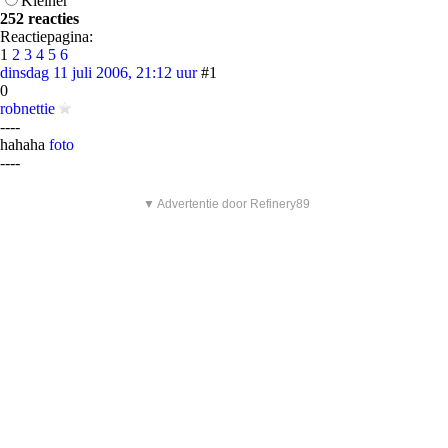
Kleiner
252 reacties
Reactiepagina:
1
2
3
4
5
6
dinsdag 11 juli 2006, 21:12 uur
#1
0
robnettie
----
hahaha
foto
----
▼ Advertentie door Refinery89