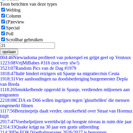
Toon berichten van deze types
Weblog
Column
(P)review
Special
Poll
Scrollbar gebruiken
opslaan
0
04:46
Niewiadoma profiteert van pokerspel en grijpt geel op Ventoux
12
23:08
VrijMiBabes #316 (not very sfw!)
35
23:07
Random Pics van de Dag #1979
18
18:47
Italië hindert reizigers uit Spanje na migratiecrisis Ceuta
19
18:31
Vier aanhoudingen na doodsbedreiging burgemeester Depla
van Breda
11
18:26
Smokkelbende opgerold in Spanje, verdienden miljoenen aan
migranten
22
18:08
CDA en D66 willen ingrijpen tegen 'gluurbrillen' die mensen
ongemerkt filmen
11
17:56
Benzineprijs daalt verder, onzekerheid over Straat van Hormuz
blijft
29
17:47
Voedselprijzen wereldwijd op hoogste niveau in ruim drie jaar
23
14:33
Quake krijgt na 30 jaar een gratis uitbreiding
2
14:30
De FOK!Voetbalmanager 2026/2027 is begonnen