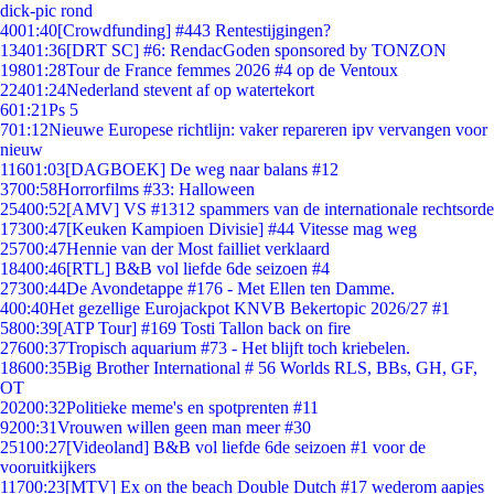
dick-pic rond
40
01:40
[Crowdfunding] #443 Rentestijgingen?
134
01:36
[DRT SC] #6: RendacGoden sponsored by TONZON
198
01:28
Tour de France femmes 2026 #4 op de Ventoux
224
01:24
Nederland stevent af op watertekort
6
01:21
Ps 5
7
01:12
Nieuwe Europese richtlijn: vaker repareren ipv vervangen voor
nieuw
116
01:03
[DAGBOEK] De weg naar balans #12
37
00:58
Horrorfilms #33: Halloween
254
00:52
[AMV] VS #1312 spammers van de internationale rechtsorde
173
00:47
[Keuken Kampioen Divisie] #44 Vitesse mag weg
257
00:47
Hennie van der Most failliet verklaard
184
00:46
[RTL] B&B vol liefde 6de seizoen #4
273
00:44
De Avondetappe #176 - Met Ellen ten Damme.
4
00:40
Het gezellige Eurojackpot KNVB Bekertopic 2026/27 #1
58
00:39
[ATP Tour] #169 Tosti Tallon back on fire
276
00:37
Tropisch aquarium #73 - Het blijft toch kriebelen.
186
00:35
Big Brother International # 56 Worlds RLS, BBs, GH, GF,
OT
202
00:32
Politieke meme's en spotprenten #11
92
00:31
Vrouwen willen geen man meer #30
251
00:27
[Videoland] B&B vol liefde 6de seizoen #1 voor de
vooruitkijkers
117
00:23
[MTV] Ex on the beach Double Dutch #17 wederom aapjes