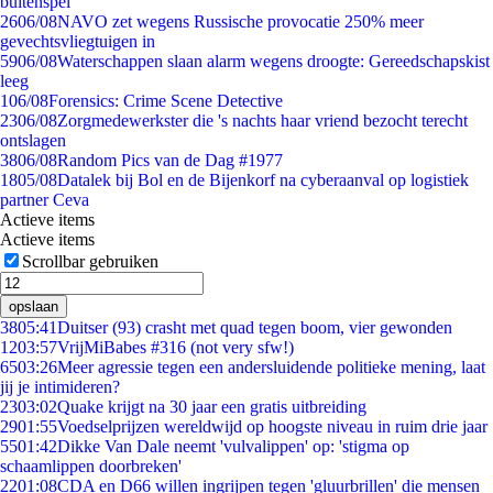
buitenspel
26
06/08
NAVO zet wegens Russische provocatie 250% meer
gevechtsvliegtuigen in
59
06/08
Waterschappen slaan alarm wegens droogte: Gereedschapskist
leeg
1
06/08
Forensics: Crime Scene Detective
23
06/08
Zorgmedewerkster die 's nachts haar vriend bezocht terecht
ontslagen
38
06/08
Random Pics van de Dag #1977
18
05/08
Datalek bij Bol en de Bijenkorf na cyberaanval op logistiek
partner Ceva
Actieve items
Actieve items
Scrollbar gebruiken
opslaan
38
05:41
Duitser (93) crasht met quad tegen boom, vier gewonden
12
03:57
VrijMiBabes #316 (not very sfw!)
65
03:26
Meer agressie tegen een andersluidende politieke mening, laat
jij je intimideren?
23
03:02
Quake krijgt na 30 jaar een gratis uitbreiding
29
01:55
Voedselprijzen wereldwijd op hoogste niveau in ruim drie jaar
55
01:42
Dikke Van Dale neemt 'vulvalippen' op: 'stigma op
schaamlippen doorbreken'
22
01:08
CDA en D66 willen ingrijpen tegen 'gluurbrillen' die mensen