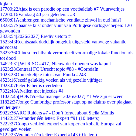
kijken
177
00:22
Ajax is een parodie op een voetbalclub #7 Vuurwerkjes
172
00:16
Vandaag 40 jaar geleden... #3
65
00:01
Aanbrengen mechanische ventilatie zinvol in oud huis?
13
23:57
Spaanse kust onder vuur van Portugese oorlogsschepen: 120
gewonden
38
23:54
[2026/2027] Eredivisietoto #1
15
23:43
Rechtszaak dodelijk ongeluk uitgesteld vanwege vakantie
advocaat
28
23:36
Chinese rechtbank veroordeelt voormalige lokale functionaris
tot dood
146
23:31
[WLR SC #417] Nieuw deel openen was kaputt
16
23:28
Centraal FC Utrecht topic #88 - #CorreiaIn
10
23:23
Opmerkelijke foto's van Funda #243
45
23:16
Jezelf gelukkig voelen als vrijgezelle vijftiger
19
23:07
Peter Faber is overleden
73
22:48
Afvallen met injecties #4
110
22:45
[FOK!Voetbalmanager 2026/2027] #1 We zijn er weer
118
22:37
Jonge Cambridge professor stapt op na claims over plagiaat
en leugens
90
22:36
ARC Raiders #7 - Don’t forget about Stella Montis
144
22:27
Verander één letter: Expert #91 (10 letters)
32
22:27
Congo verbiedt export van koper en kobalt, Europa zal
gevolgen voelen
51
22:23
Verander één letter: Expert #143 (9 letters)