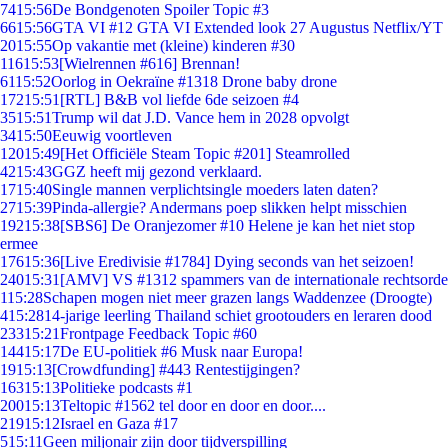
74
15:56
De Bondgenoten Spoiler Topic #3
66
15:56
GTA VI #12 GTA VI Extended look 27 Augustus Netflix/YT
20
15:55
Op vakantie met (kleine) kinderen #30
116
15:53
[Wielrennen #616] Brennan!
61
15:52
Oorlog in Oekraïne #1318 Drone baby drone
172
15:51
[RTL] B&B vol liefde 6de seizoen #4
35
15:51
Trump wil dat J.D. Vance hem in 2028 opvolgt
34
15:50
Eeuwig voortleven
120
15:49
[Het Officiële Steam Topic #201] Steamrolled
42
15:43
GGZ heeft mij gezond verklaard.
17
15:40
Single mannen verplichtsingle moeders laten daten?
27
15:39
Pinda-allergie? Andermans poep slikken helpt misschien
192
15:38
[SBS6] De Oranjezomer #10 Helene je kan het niet stop
ermee
176
15:36
[Live Eredivisie #1784] Dying seconds van het seizoen!
240
15:31
[AMV] VS #1312 spammers van de internationale rechtsorde
1
15:28
Schapen mogen niet meer grazen langs Waddenzee (Droogte)
4
15:28
14-jarige leerling Thailand schiet grootouders en leraren dood
233
15:21
Frontpage Feedback Topic #60
144
15:17
De EU-politiek #6 Musk naar Europa!
19
15:13
[Crowdfunding] #443 Rentestijgingen?
163
15:13
Politieke podcasts #1
200
15:13
Teltopic #1562 tel door en door en door....
219
15:12
Israel en Gaza #17
5
15:11
Geen miljonair zijn door tijdverspilling