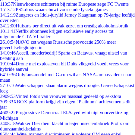
1
13:37
Nieuwkomers schitteren bij ruime Europese zege FC Twente
15
13:12
PS5-doos waarschuwt voor einde fysieke games
14
12:19
Zangeres en Idols-jurylid Jerney Kaagman op 79-jarige leeftijd
overleden
24
12:00
Huisarts per direct uit vak gezet om ernstig alcoholmisbruik
10
11:41
Netflix-abonnees krijgen exclusieve early access tot
uitgebreide GTA VI trailer
26
10:54
NAVO zet wegens Russische provocatie 250% meer
gevechtsvliegtuigen in
14
10:46
Accell, moederbedrijf Sparta en Batavus, vraagt uitstel van
betaling aan
19
10:44
Drone met explosieven bij Duits vliegveld voedt vrees voor
hybride aanval
64
10:36
Onlyfans-model met G-cup wil als NASA-ambassadeur naar
maan
57
10:16
Waterschappen slaan alarm wegens droogte: Gereedschapskist
leeg
39
09:53
Vinted-foto's van vrouwen massaal gedeeld op seksfora
3
09:33
XBOX platform krijgt zijn eigen "Platinum" achievements dit
jaar
46
09:22
Progressieve Democraat El-Sayed wint nipt voorverkiezing
Michigan
34
08:18
Wakker Dier dient klacht in tegen insectenfabriek Protix om
duurzaamheidsclaims
85
04:44
'Witte' mannen discrimineren is volgens OM geen enkel