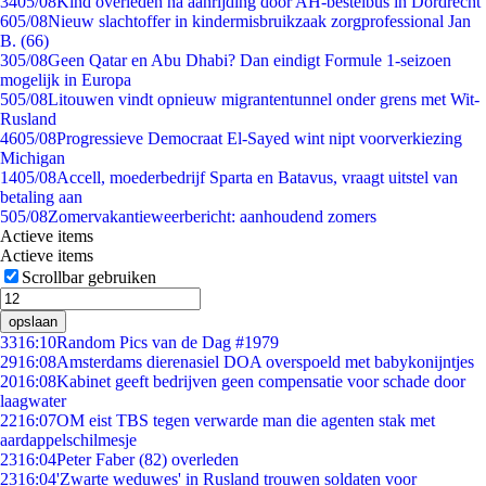
34
05/08
Kind overleden na aanrijding door AH-bestelbus in Dordrecht
6
05/08
Nieuw slachtoffer in kindermisbruikzaak zorgprofessional Jan
B. (66)
3
05/08
Geen Qatar en Abu Dhabi? Dan eindigt Formule 1-seizoen
mogelijk in Europa
5
05/08
Litouwen vindt opnieuw migrantentunnel onder grens met Wit-
Rusland
46
05/08
Progressieve Democraat El-Sayed wint nipt voorverkiezing
Michigan
14
05/08
Accell, moederbedrijf Sparta en Batavus, vraagt uitstel van
betaling aan
5
05/08
Zomervakantieweerbericht: aanhoudend zomers
Actieve items
Actieve items
Scrollbar gebruiken
opslaan
33
16:10
Random Pics van de Dag #1979
29
16:08
Amsterdams dierenasiel DOA overspoeld met babykonijntjes
20
16:08
Kabinet geeft bedrijven geen compensatie voor schade door
laagwater
22
16:07
OM eist TBS tegen verwarde man die agenten stak met
aardappelschilmesje
23
16:04
Peter Faber (82) overleden
23
16:04
'Zwarte weduwes' in Rusland trouwen soldaten voor