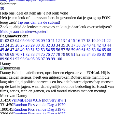
Submitter:
39
Help ons; deel dit item als je het leuk vond
Heb je een leuk of interessant bericht gevonden dat je graag op FOK!
terug ziet?
Tip ons dan via de submit!
Zoek jij altijd de leukste nieuwtjes en kun je daar leuk over schrijven?
Meld je aan als nieuwsposter!
Paginaoverzicht
01
02
03
04
05
06
07
08
09
10
11
12
13
14
15
16
17
18
19
20
21
22
23
24
25
26
27
28
29
30
31
32
33
34
35
36
37
38
39
40
41
42
43
44
45
46
47
48
49
50
51
52
53
54
55
56
57
58
59
60
61
62
63
64
65
66
67
68
69
70
71
72
73
74
75
76
77
78
79
80
81
82
83
84
85
86
87
88
89
90
91
92
93
94
95
96
97
98
99
100
Danny
Danny is de initiatiefnemer, oprichter en eigenaar van FOK.nl. Hij is
maar zelden serieus, heeft een uitgesproken Rotterdamse mening die
lang niet altijd politiek correct is en bezit de bizarre eigenschap mensen
op de kast te jagen, waar dat eigenlijk nooit de bedoeling is. Houdt van
films, series, tech en gamen, en wil vooral nieuws met een mening.
Meer van Danny
3
14:50
VrijMiBabes #316 (not very sfw!)
33
14:50
Random Pics van de Dag #1979
19
00:45
Random Pics van de Dag #1978
37
06/08
Random Pics van de Dag #1977