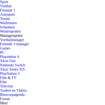
Sport
Voetbal
Formule 1
Autosport
Tennis
Wielrennen
Schaatsen
Wintersporten
Managerspelen
Voetbalmanager
Formule 1-manager
Games
PC
Playstation 4
Xbox One
Nintendo Switch
Xbox Series X|S
PlayStation 5
Film & TV
Film
Televisie
Trailers en Videos
Bioscoopagenda
Forum
Meer