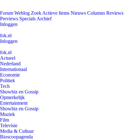
Forum
Weblog
Zoek
Actieve Items
Nieuws
Columns
Reviews
Previews
Specials
Archief
Inloggen
fok.nl
Inloggen
fok.nl
Actueel
Nederland
Internationaal
Economie
Politiek
Tech
Showbiz en Gossip
Opmerkelijk
Entertainment
Showbiz en Gossip
Muziek
Film
Televisie
Media & Cultuur
Bioscoopagenda