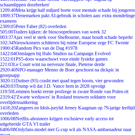
schaamlippen doorbreken'
12
09:40
Meta krijgt half miljard boete voor mentale schade bij jongeren
18
09:37
Denemarken pakt AI-gebruik in scholen aan: extra mondelinge
examens
23
09:05
Peter Faber (82) overleden
5
05:00
Trailers kijken: de bioscoopreleases van week 32
0
03:37
Ajax veel te sterk voor Shelbourne, maar houdt schade beperkt
1
02:34
Nieuwkomers schitteren bij ruime Europese zege FC Twente
19
00:45
Random Pics van de Dag #1978
14
22:04
Ontslagen bij Halo Studios na Campaign Evolved
15
22:01
PS5-doos waarschuwt voor einde fysieke games
2
21:03
Le Court wint na nerveuze finale, Pieterse derde
29
20:40
NPO-manager Menno de Boer geschorst na dickpic in
groepsapp
30
20:11
Duitser (93) crasht met quad tegen boom, vier gewonden
44
20:03
Trump wil dat J.D. Vance hem in 2028 opvolgt
1
19:50
Lemmen boekt eerste profzege in zware Ronde van Polen-rit
23
19:42
'Zwarte weduwes' in Rusland trouwen soldaten voor
overlijdensuitkering
14
18:20
Zangeres en Idols-jurylid Jerney Kaagman op 79-jarige leeftijd
overleden
10
06/08
Netflix-abonnees krijgen exclusieve early access tot
uitgebreide GTA VI trailer
64
06/08
Onlyfans-model met G-cup wil als NASA-ambassadeur naar
maan