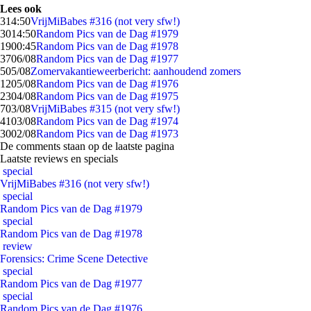
Lees ook
3
14:50
VrijMiBabes #316 (not very sfw!)
30
14:50
Random Pics van de Dag #1979
19
00:45
Random Pics van de Dag #1978
37
06/08
Random Pics van de Dag #1977
5
05/08
Zomervakantieweerbericht: aanhoudend zomers
12
05/08
Random Pics van de Dag #1976
23
04/08
Random Pics van de Dag #1975
7
03/08
VrijMiBabes #315 (not very sfw!)
41
03/08
Random Pics van de Dag #1974
30
02/08
Random Pics van de Dag #1973
De comments staan op de laatste pagina
Laatste reviews en specials
special
VrijMiBabes #316 (not very sfw!)
special
Random Pics van de Dag #1979
special
Random Pics van de Dag #1978
review
Forensics: Crime Scene Detective
special
Random Pics van de Dag #1977
special
Random Pics van de Dag #1976