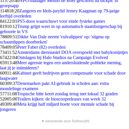
1157
20:40
NPO-manager Menno de Boer geschorst na dickpic in
groepsapp
1148
18:20
Zangeres en Idols-jurylid Jerney Kaagman op 79-jarige
leeftijd overleden
841
22:01
PS5-doos waarschuwt voor einde fysieke games
819
10:12
Trump grijpt weer in op automatisch staatsburgerschap bij
geboorte in VS
788
09:51
Dikke Van Dale neemt 'vulvalippen' op: 'stigma op
schaamlippen doorbreken'
784
09:05
Peter Faber (82) overleden
734
11:52
Amsterdams dierenasiel DOA overspoeld met babykonijntjes
674
22:04
Ontslagen bij Halo Studios na Campaign Evolved
659
13:48
Meer agressie tegen een andersluidende politieke mening,
laat jij je intimideren?
609
11:46
Kabinet geeft bedrijven geen compensatie voor schade door
laagwater
603
09:37
Denemarken pakt AI-gebruik in scholen aan: extra
mondelinge examens
577
11:08
Tropische hitte keert zondag terug met lokaal 32 graden
520
05:00
Trailers kijken: de bioscoopreleases van week 32
493
09:40
Meta krijgt half miljard boete voor mentale schade bij
jongeren
▼ Advertentie door Refinery89