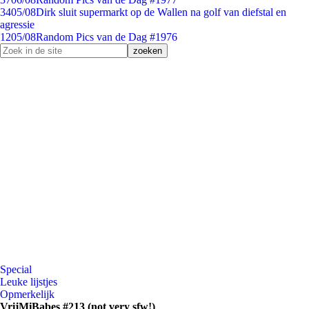
34
05/08
Dirk sluit supermarkt op de Wallen na golf van diefstal en
agressie
12
05/08
Random Pics van de Dag #1976
Special
Leuke lijstjes
Opmerkelijk
VrijMiBabes #213 (not very sfw!)