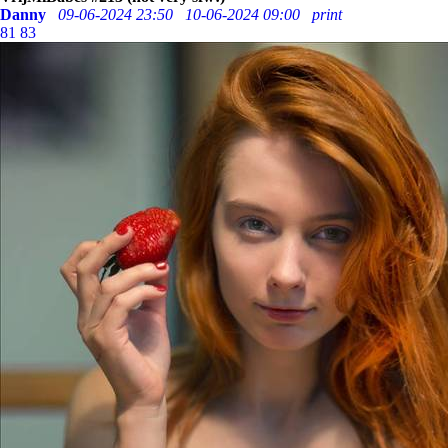
Danny
09-06-2024 23:50
10-06-2024 09:00
print
81
83