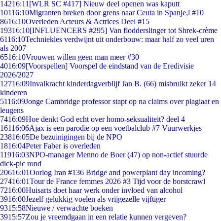
142
16:11
[WLR SC #417] Nieuw deel openen was kaputt
101
16:10
Migranten breken door grens naar Ceuta in Spanje,l #10
86
16:10
Overleden Acteurs & Actrices Deel #15
193
16:10
[INFLUENCERS #295] Van flodderslinger tot Shrek-crème
61
16:10
Techniekles verdwijnt uit onderbouw: maar half zo veel uren
als 2007
65
16:10
Vrouwen willen geen man meer #30
40
16:09
[Voorspellen] Voorspel de eindstand van de Eredivisie
2026/2027
127
16:09
Invalkracht kinderdagverblijf Jan B. (66) misbruikt zeker 14
kinderen
51
16:09
Jonge Cambridge professor stapt op na claims over plagiaat en
leugens
74
16:09
Hoe denkt God echt over homo-seksualiteit? deel 4
161
16:06
Ajax is een parodie op een voetbalclub #7 Vuurwerkjes
238
16:05
De bezuinigingen bij de NPO
18
16:04
Peter Faber is overleden
119
16:03
NPO-manager Menno de Boer (47) op non-actief stuurde
dick-pic rond
206
16:01
Oorlog Iran #136 Bridge and powerplant day incoming?
274
16:01
Tour de France femmes 2026 #3 Tijd voor de borstcrawl
72
16:00
Huisarts doet haar werk onder invloed van alcohol
39
16:00
Jezelf gelukkig voelen als vrijgezelle vijftiger
93
15:58
Nieuwe / verwachte boeken
39
15:57
Zou je vreemdgaan in een relatie kunnen vergeven?