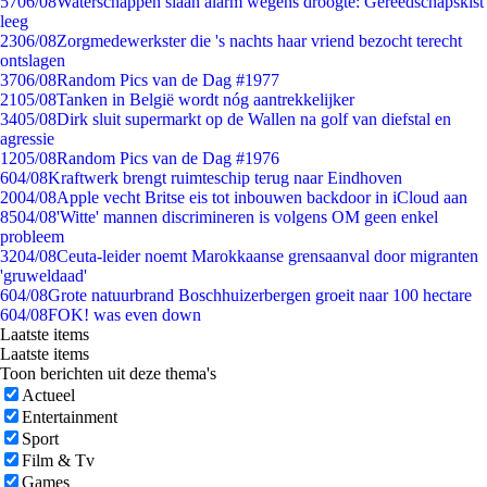
57
06/08
Waterschappen slaan alarm wegens droogte: Gereedschapskist
leeg
23
06/08
Zorgmedewerkster die 's nachts haar vriend bezocht terecht
ontslagen
37
06/08
Random Pics van de Dag #1977
21
05/08
Tanken in België wordt nóg aantrekkelijker
34
05/08
Dirk sluit supermarkt op de Wallen na golf van diefstal en
agressie
12
05/08
Random Pics van de Dag #1976
6
04/08
Kraftwerk brengt ruimteschip terug naar Eindhoven
20
04/08
Apple vecht Britse eis tot inbouwen backdoor in iCloud aan
85
04/08
'Witte' mannen discrimineren is volgens OM geen enkel
probleem
32
04/08
Ceuta-leider noemt Marokkaanse grensaanval door migranten
'gruweldaad'
6
04/08
Grote natuurbrand Boschhuizerbergen groeit naar 100 hectare
6
04/08
FOK! was even down
Laatste items
Laatste items
Toon berichten uit deze thema's
Actueel
Entertainment
Sport
Film & Tv
Games