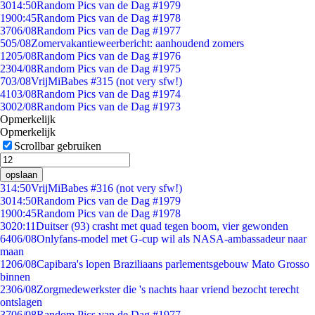
30
14:50
Random Pics van de Dag #1979
19
00:45
Random Pics van de Dag #1978
37
06/08
Random Pics van de Dag #1977
5
05/08
Zomervakantieweerbericht: aanhoudend zomers
12
05/08
Random Pics van de Dag #1976
23
04/08
Random Pics van de Dag #1975
7
03/08
VrijMiBabes #315 (not very sfw!)
41
03/08
Random Pics van de Dag #1974
30
02/08
Random Pics van de Dag #1973
Opmerkelijk
Opmerkelijk
Scrollbar gebruiken
opslaan
3
14:50
VrijMiBabes #316 (not very sfw!)
30
14:50
Random Pics van de Dag #1979
19
00:45
Random Pics van de Dag #1978
30
20:11
Duitser (93) crasht met quad tegen boom, vier gewonden
64
06/08
Onlyfans-model met G-cup wil als NASA-ambassadeur naar
maan
12
06/08
Capibara's lopen Braziliaans parlementsgebouw Mato Grosso
binnen
23
06/08
Zorgmedewerkster die 's nachts haar vriend bezocht terecht
ontslagen
37
06/08
Random Pics van de Dag #1977