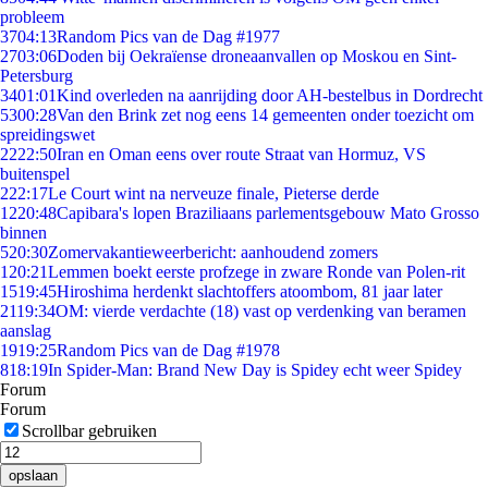
probleem
37
04:13
Random Pics van de Dag #1977
27
03:06
Doden bij Oekraïense droneaanvallen op Moskou en Sint-
Petersburg
34
01:01
Kind overleden na aanrijding door AH-bestelbus in Dordrecht
53
00:28
Van den Brink zet nog eens 14 gemeenten onder toezicht om
spreidingswet
22
22:50
Iran en Oman eens over route Straat van Hormuz, VS
buitenspel
2
22:17
Le Court wint na nerveuze finale, Pieterse derde
12
20:48
Capibara's lopen Braziliaans parlementsgebouw Mato Grosso
binnen
5
20:30
Zomervakantieweerbericht: aanhoudend zomers
1
20:21
Lemmen boekt eerste profzege in zware Ronde van Polen-rit
15
19:45
Hiroshima herdenkt slachtoffers atoombom, 81 jaar later
21
19:34
OM: vierde verdachte (18) vast op verdenking van beramen
aanslag
19
19:25
Random Pics van de Dag #1978
8
18:19
In Spider-Man: Brand New Day is Spidey echt weer Spidey
Forum
Forum
Scrollbar gebruiken
opslaan