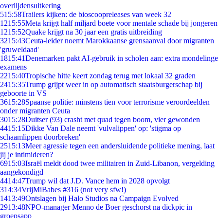
overlijdensuitkering
5
15:58
Trailers kijken: de bioscoopreleases van week 32
12
15:55
Meta krijgt half miljard boete voor mentale schade bij jongeren
12
15:52
Quake krijgt na 30 jaar een gratis uitbreiding
32
15:43
Ceuta-leider noemt Marokkaanse grensaanval door migranten
'gruweldaad'
18
15:41
Denemarken pakt AI-gebruik in scholen aan: extra mondelinge
examens
22
15:40
Tropische hitte keert zondag terug met lokaal 32 graden
24
15:35
Trump grijpt weer in op automatisch staatsburgerschap bij
geboorte in VS
36
15:28
Spaanse politie: minstens tien voor terrorisme veroordeelden
onder migranten Ceuta
30
15:28
Duitser (93) crasht met quad tegen boom, vier gewonden
44
15:15
Dikke Van Dale neemt 'vulvalippen' op: 'stigma op
schaamlippen doorbreken'
25
15:13
Meer agressie tegen een andersluidende politieke mening, laat
jij je intimideren?
69
15:03
Israël meldt dood twee militairen in Zuid-Libanon, vergelding
aangekondigd
44
14:47
Trump wil dat J.D. Vance hem in 2028 opvolgt
3
14:34
VrijMiBabes #316 (not very sfw!)
14
13:49
Ontslagen bij Halo Studios na Campaign Evolved
29
13:48
NPO-manager Menno de Boer geschorst na dickpic in
groepsapp