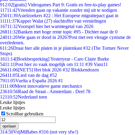
9
12:02
[gratis] Videogames Part 9: Gratis en free-to-play games!
117
11:42
Vrienden gaan op vakantie zonder mij uit te nodigen
250
11:39
Asielzoekers #22 : Het Europese migratiepact gaat in
111
11:37
Kapper Walat (27) slachtoffer van vernielingen
167
11:32
Voorspel hier het warmtegetal van 2026
268
11:32
Banken met hoge rente topic #95 - Dichter naar de 0
240
11:26
Wie gaan er dood in 2026?Post met een vleugje cynisme de
overledenen.
6
11:26
Draai hier alle platen in je platenkast #32 (The Torture Never
Stops)
16
11:14
[Boekbespreking] Yesteryear - Caro Claire Burke
54
11:11
Post hier zo vaak mogelijk om 11:11 #39 Vanz11
266
11:06
[NET5] Het blok 2026 #32 Blokkendozen
264
11:05
Lied van de dag #52
79
11:05
Vuelta a España 2026 #1
11
11:00
Meest innovatieve game mechanics
236
10:56
Raad de Straat - Amsterdam - Deel 78
121
10:52
Nederland toen
Leuke lijstjes
Leuke lijstjes
Scrollbar gebruiken
opslaan
3
14:50
VrijMiBabes #316 (not very sfw!)