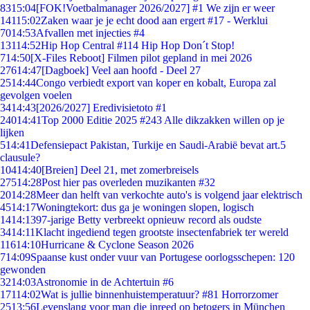
83
15:04
[FOK!Voetbalmanager 2026/2027] #1 We zijn er weer
141
15:02
Zaken waar je je echt dood aan ergert #17 - Werklui
70
14:53
Afvallen met injecties #4
131
14:52
Hip Hop Central #114 Hip Hop Don´t Stop!
7
14:50
[X-Files Reboot] Filmen pilot gepland in mei 2026
276
14:47
[Dagboek] Veel aan hoofd - Deel 27
25
14:44
Congo verbiedt export van koper en kobalt, Europa zal
gevolgen voelen
34
14:43
[2026/2027] Eredivisietoto #1
240
14:41
Top 2000 Editie 2025 #243 Alle dikzakken willen op je
lijken
5
14:41
Defensiepact Pakistan, Turkije en Saudi-Arabië bevat art.5
clausule?
104
14:40
[Breien] Deel 21, met zomerbreisels
275
14:28
Post hier pas overleden muzikanten #32
20
14:28
Meer dan helft van verkochte auto's is volgend jaar elektrisch
45
14:17
Woningtekort: dus ga je woningen slopen, logisch
14
14:13
97-jarige Betty verbreekt opnieuw record als oudste
34
14:11
Klacht ingediend tegen grootste insectenfabriek ter wereld
116
14:10
Hurricane & Cyclone Season 2026
7
14:09
Spaanse kust onder vuur van Portugese oorlogsschepen: 120
gewonden
32
14:03
Astronomie in de Achtertuin #6
171
14:02
Wat is jullie binnenhuistemperatuur? #81 Horrorzomer
25
13:56
Levenslang voor man die inreed op betogers in München