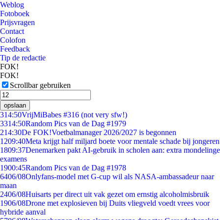
Weblog
Fotoboek
Prijsvragen
Contact
Colofon
Feedback
Tip de redactie
FOK!
FOK!
Scrollbar gebruiken
opslaan
3
14:50
VrijMiBabes #316 (not very sfw!)
33
14:50
Random Pics van de Dag #1979
2
14:30
De FOK!Voetbalmanager 2026/2027 is begonnen
12
09:40
Meta krijgt half miljard boete voor mentale schade bij jongeren
18
09:37
Denemarken pakt AI-gebruik in scholen aan: extra mondelinge
examens
19
00:45
Random Pics van de Dag #1978
64
06/08
Onlyfans-model met G-cup wil als NASA-ambassadeur naar
maan
24
06/08
Huisarts per direct uit vak gezet om ernstig alcoholmisbruik
19
06/08
Drone met explosieven bij Duits vliegveld voedt vrees voor
hybride aanval