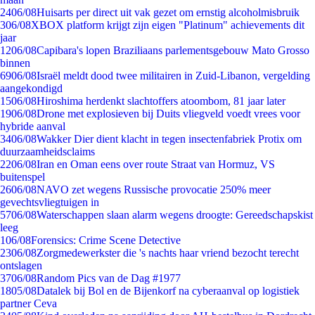
24
06/08
Huisarts per direct uit vak gezet om ernstig alcoholmisbruik
3
06/08
XBOX platform krijgt zijn eigen "Platinum" achievements dit
jaar
12
06/08
Capibara's lopen Braziliaans parlementsgebouw Mato Grosso
binnen
69
06/08
Israël meldt dood twee militairen in Zuid-Libanon, vergelding
aangekondigd
15
06/08
Hiroshima herdenkt slachtoffers atoombom, 81 jaar later
19
06/08
Drone met explosieven bij Duits vliegveld voedt vrees voor
hybride aanval
34
06/08
Wakker Dier dient klacht in tegen insectenfabriek Protix om
duurzaamheidsclaims
22
06/08
Iran en Oman eens over route Straat van Hormuz, VS
buitenspel
26
06/08
NAVO zet wegens Russische provocatie 250% meer
gevechtsvliegtuigen in
57
06/08
Waterschappen slaan alarm wegens droogte: Gereedschapskist
leeg
1
06/08
Forensics: Crime Scene Detective
23
06/08
Zorgmedewerkster die 's nachts haar vriend bezocht terecht
ontslagen
37
06/08
Random Pics van de Dag #1977
18
05/08
Datalek bij Bol en de Bijenkorf na cyberaanval op logistiek
partner Ceva