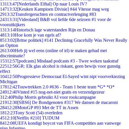
131
13:47
[Nederlands Elftal] Op naar Louis IV?
147
13:32
[Keuken Kampioen Divisie] #44 Vitesse mag weg
29
13:32
Transfergeruchten en contractverlenging #83
243
13:31
[Videoland] B&B vol liefde 6de seizoen #1 voor de
vooruitkijkers
13
13:14
Historisch lage waterstanden Rijn en Donau
48
13:10
Hoe kom je van egels af?
85
13:02
[Britse politiek] #141 Declining Gracefully Was Never Really
an Option
26
13:00
Heb jij wel eens (online of irl) te maken gehad met
discriminatie?
153
12:57
[podcasts] Misdaad podcasts #3 - Twee weken taakstraf
225
12:56
GR: Elk glas alcohol is riskant, geen bewijs voor gunstig
effect
104
12:50
Progressieve Democraat El-Sayed wint nipt voorverkiezing
Michigan
178
12:42
Touwtrekken 2.0 #636 - Team 1 beste team *G* *O*
249
12:40
Vinted #15 nog-net-niet gratis en verzendgezeur
3
12:40
Philip Morris gebruikt AI voor rookcampagne
219
12:30
[SBS6] De Bondgenoten #317 We dansen de macaroni
284
12:28
MotoGP #93 Met de TT in Assen
18
12:23
Tony Scott (54) overleden
45
12:10
[Netflix #210] TUDUM
84
12:08
UEFA kondigt boycot van FIFA-competities aan vanwege
plan Infantino