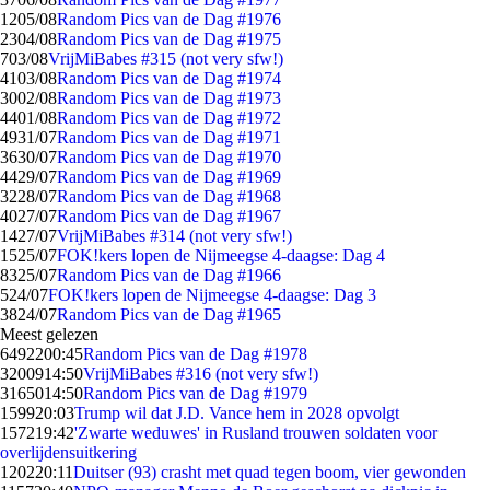
12
05/08
Random Pics van de Dag #1976
23
04/08
Random Pics van de Dag #1975
7
03/08
VrijMiBabes #315 (not very sfw!)
41
03/08
Random Pics van de Dag #1974
30
02/08
Random Pics van de Dag #1973
44
01/08
Random Pics van de Dag #1972
49
31/07
Random Pics van de Dag #1971
36
30/07
Random Pics van de Dag #1970
44
29/07
Random Pics van de Dag #1969
32
28/07
Random Pics van de Dag #1968
40
27/07
Random Pics van de Dag #1967
14
27/07
VrijMiBabes #314 (not very sfw!)
15
25/07
FOK!kers lopen de Nijmeegse 4-daagse: Dag 4
83
25/07
Random Pics van de Dag #1966
5
24/07
FOK!kers lopen de Nijmeegse 4-daagse: Dag 3
38
24/07
Random Pics van de Dag #1965
Meest gelezen
64922
00:45
Random Pics van de Dag #1978
32009
14:50
VrijMiBabes #316 (not very sfw!)
31650
14:50
Random Pics van de Dag #1979
1599
20:03
Trump wil dat J.D. Vance hem in 2028 opvolgt
1572
19:42
'Zwarte weduwes' in Rusland trouwen soldaten voor
overlijdensuitkering
1202
20:11
Duitser (93) crasht met quad tegen boom, vier gewonden