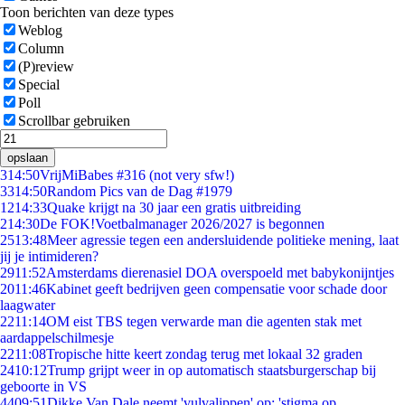
Toon berichten van deze types
Weblog
Column
(P)review
Special
Poll
Scrollbar gebruiken
opslaan
3
14:50
VrijMiBabes #316 (not very sfw!)
33
14:50
Random Pics van de Dag #1979
12
14:33
Quake krijgt na 30 jaar een gratis uitbreiding
2
14:30
De FOK!Voetbalmanager 2026/2027 is begonnen
25
13:48
Meer agressie tegen een andersluidende politieke mening, laat
jij je intimideren?
29
11:52
Amsterdams dierenasiel DOA overspoeld met babykonijntjes
20
11:46
Kabinet geeft bedrijven geen compensatie voor schade door
laagwater
22
11:14
OM eist TBS tegen verwarde man die agenten stak met
aardappelschilmesje
22
11:08
Tropische hitte keert zondag terug met lokaal 32 graden
24
10:12
Trump grijpt weer in op automatisch staatsburgerschap bij
geboorte in VS
44
09:51
Dikke Van Dale neemt 'vulvalippen' op: 'stigma op