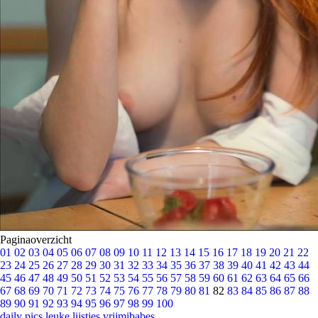
Paginaoverzicht
01
02
03
04
05
06
07
08
09
10
11
12
13
14
15
16
17
18
19
20
21
22
23
24
25
26
27
28
29
30
31
32
33
34
35
36
37
38
39
40
41
42
43
44
45
46
47
48
49
50
51
52
53
54
55
56
57
58
59
60
61
62
63
64
65
66
67
68
69
70
71
72
73
74
75
76
77
78
79
80
81
82
83
84
85
86
87
88
89
90
91
92
93
94
95
96
97
98
99
100
daily pics
leuke lijstjes
vrijmibabes