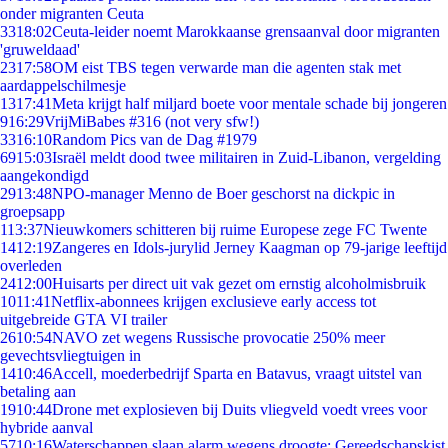
onder migranten Ceuta
33
18:02
Ceuta-leider noemt Marokkaanse grensaanval door migranten
'gruweldaad'
23
17:58
OM eist TBS tegen verwarde man die agenten stak met
aardappelschilmesje
13
17:41
Meta krijgt half miljard boete voor mentale schade bij jongeren
9
16:29
VrijMiBabes #316 (not very sfw!)
33
16:10
Random Pics van de Dag #1979
69
15:03
Israël meldt dood twee militairen in Zuid-Libanon, vergelding
aangekondigd
29
13:48
NPO-manager Menno de Boer geschorst na dickpic in
groepsapp
1
13:37
Nieuwkomers schitteren bij ruime Europese zege FC Twente
14
12:19
Zangeres en Idols-jurylid Jerney Kaagman op 79-jarige leeftijd
overleden
24
12:00
Huisarts per direct uit vak gezet om ernstig alcoholmisbruik
10
11:41
Netflix-abonnees krijgen exclusieve early access tot
uitgebreide GTA VI trailer
26
10:54
NAVO zet wegens Russische provocatie 250% meer
gevechtsvliegtuigen in
14
10:46
Accell, moederbedrijf Sparta en Batavus, vraagt uitstel van
betaling aan
19
10:44
Drone met explosieven bij Duits vliegveld voedt vrees voor
hybride aanval
57
10:16
Waterschappen slaan alarm wegens droogte: Gereedschapskist