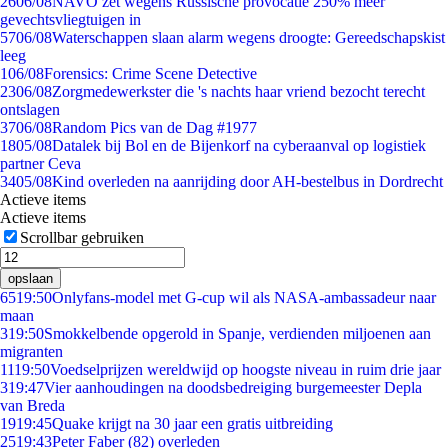
26
06/08
NAVO zet wegens Russische provocatie 250% meer
gevechtsvliegtuigen in
57
06/08
Waterschappen slaan alarm wegens droogte: Gereedschapskist
leeg
1
06/08
Forensics: Crime Scene Detective
23
06/08
Zorgmedewerkster die 's nachts haar vriend bezocht terecht
ontslagen
37
06/08
Random Pics van de Dag #1977
18
05/08
Datalek bij Bol en de Bijenkorf na cyberaanval op logistiek
partner Ceva
34
05/08
Kind overleden na aanrijding door AH-bestelbus in Dordrecht
Actieve items
Actieve items
Scrollbar gebruiken
opslaan
65
19:50
Onlyfans-model met G-cup wil als NASA-ambassadeur naar
maan
3
19:50
Smokkelbende opgerold in Spanje, verdienden miljoenen aan
migranten
11
19:50
Voedselprijzen wereldwijd op hoogste niveau in ruim drie jaar
3
19:47
Vier aanhoudingen na doodsbedreiging burgemeester Depla
van Breda
19
19:45
Quake krijgt na 30 jaar een gratis uitbreiding
25
19:43
Peter Faber (82) overleden