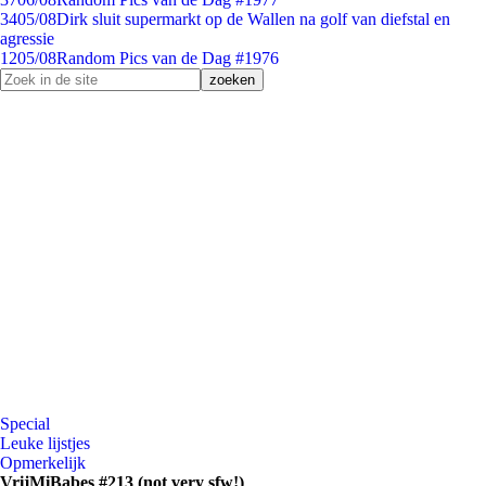
34
05/08
Dirk sluit supermarkt op de Wallen na golf van diefstal en
agressie
12
05/08
Random Pics van de Dag #1976
Special
Leuke lijstjes
Opmerkelijk
VrijMiBabes #213 (not very sfw!)