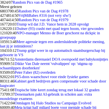
38
24/07
Random Pics van de Dag #1965
Meest gelezen
68037
00:45
Random Pics van de Dag #1978
42748
14:50
VrijMiBabes #316 (not very sfw!)
40744
14:50
Random Pics van de Dag #1979
1677
20:03
Trump wil dat J.D. Vance hem in 2028 opvolgt
1262
20:11
Duitser (93) crasht met quad tegen boom, vier gewonden
1210
20:40
NPO-manager Menno de Boer geschorst na dickpic in
groepsapp
1059
13:48
Meer agressie tegen een andersluidende politieke mening,
laat jij je intimideren?
1043
10:12
Trump grijpt weer in op automatisch staatsburgerschap bij
geboorte in VS
967
11:52
Amsterdams dierenasiel DOA overspoeld met babykonijntjes
959
09:51
Dikke Van Dale neemt 'vulvalippen' op: 'stigma op
schaamlippen doorbreken'
935
09:05
Peter Faber (82) overleden
920
22:01
PS5-doos waarschuwt voor einde fysieke games
803
11:46
Kabinet geeft bedrijven geen compensatie voor schade door
laagwater
754
11:08
Tropische hitte keert zondag terug met lokaal 32 graden
737
09:37
Denemarken pakt AI-gebruik in scholen aan: extra
mondelinge examens
714
22:04
Ontslagen bij Halo Studios na Campaign Evolved
600
09:40
Meta krijgt half miljard boete voor mentale schade bij