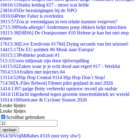
166
16:11
Haiku ketting #27 - strooi wat liefde
238
16:05
De bezuinigingen bij de NPO
18
16:04
Peter Faber is overleden
39
15:57
Zou je vreemdgaan in een relatie kunnen vergeven?
27
15:39
Pinda-allergie? Andermans poep slikken helpt misschien
192
15:38
[SBS6] De Oranjezomer #10 Helene je kan het niet stop
ermee
176
15:36
[Live Eredivisie #1784] Dying seconds van het seizoen!
144
15:17
De EU-politiek #6 Musk naar Europa!
163
15:13
Politieke podcasts #1
5
15:11
Geen miljonair zijn door tijdverspilling
141
15:02
Zaken waar je je echt dood aan ergert #17 - Werklui
70
14:53
Afvallen met injecties #4
131
14:52
Hip Hop Central #114 Hip Hop Don´t Stop!
7
14:50
[X-Files Reboot] Filmen pilot gepland in mei 2026
14
14:13
97-jarige Betty verbreekt opnieuw record als oudste
34
14:11
Klacht ingediend tegen grootste insectenfabriek ter wereld
116
14:10
Hurricane & Cyclone Season 2026
Leuke lijstjes
Leuke lijstjes
Scrollbar gebruiken
opslaan
9
14:50
VrijMiBabes #316 (not very sfw!)