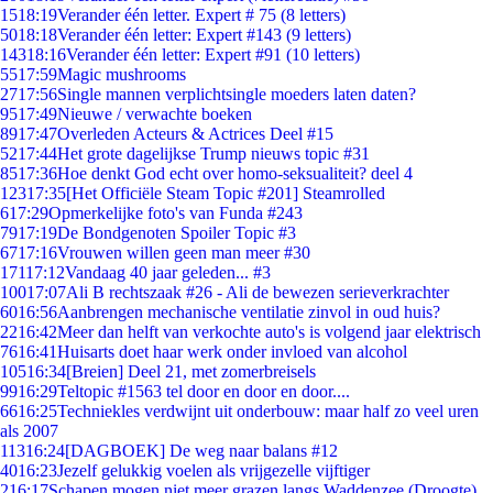
15
18:19
Verander één letter. Expert # 75 (8 letters)
50
18:18
Verander één letter: Expert #143 (9 letters)
143
18:16
Verander één letter: Expert #91 (10 letters)
55
17:59
Magic mushrooms
27
17:56
Single mannen verplichtsingle moeders laten daten?
95
17:49
Nieuwe / verwachte boeken
89
17:47
Overleden Acteurs & Actrices Deel #15
52
17:44
Het grote dagelijkse Trump nieuws topic #31
85
17:36
Hoe denkt God echt over homo-seksualiteit? deel 4
123
17:35
[Het Officiële Steam Topic #201] Steamrolled
6
17:29
Opmerkelijke foto's van Funda #243
79
17:19
De Bondgenoten Spoiler Topic #3
67
17:16
Vrouwen willen geen man meer #30
171
17:12
Vandaag 40 jaar geleden... #3
100
17:07
Ali B rechtszaak #26 - Ali de bewezen serieverkrachter
60
16:56
Aanbrengen mechanische ventilatie zinvol in oud huis?
22
16:42
Meer dan helft van verkochte auto's is volgend jaar elektrisch
76
16:41
Huisarts doet haar werk onder invloed van alcohol
105
16:34
[Breien] Deel 21, met zomerbreisels
99
16:29
Teltopic #1563 tel door en door en door....
66
16:25
Techniekles verdwijnt uit onderbouw: maar half zo veel uren
als 2007
113
16:24
[DAGBOEK] De weg naar balans #12
40
16:23
Jezelf gelukkig voelen als vrijgezelle vijftiger
2
16:17
Schapen mogen niet meer grazen langs Waddenzee (Droogte)