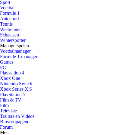
Sport
Voetbal
Formule 1
Autosport
Tennis
Wielrennen
Schaatsen
Wintersporten
Managerspelen
Voetbalmanager
Formule 1-manager
Games
PC
Playstation 4
Xbox One
Nintendo Switch
Xbox Series X|S
PlayStation 5
Film & TV
Film
Televisie
Trailers en Videos
Bioscoopagenda
Forum
Meer