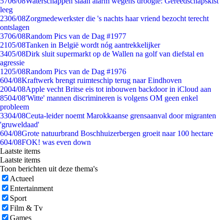
57
06/08
Waterschappen slaan alarm wegens droogte: Gereedschapskist
leeg
23
06/08
Zorgmedewerkster die 's nachts haar vriend bezocht terecht
ontslagen
37
06/08
Random Pics van de Dag #1977
21
05/08
Tanken in België wordt nóg aantrekkelijker
34
05/08
Dirk sluit supermarkt op de Wallen na golf van diefstal en
agressie
12
05/08
Random Pics van de Dag #1976
6
04/08
Kraftwerk brengt ruimteschip terug naar Eindhoven
20
04/08
Apple vecht Britse eis tot inbouwen backdoor in iCloud aan
85
04/08
'Witte' mannen discrimineren is volgens OM geen enkel
probleem
33
04/08
Ceuta-leider noemt Marokkaanse grensaanval door migranten
'gruweldaad'
6
04/08
Grote natuurbrand Boschhuizerbergen groeit naar 100 hectare
6
04/08
FOK! was even down
Laatste items
Laatste items
Toon berichten uit deze thema's
Actueel
Entertainment
Sport
Film & Tv
Games