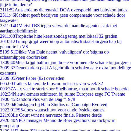
jij je intimideren?
31
11:52
Amsterdams dierenasiel DOA overspoeld met babykonijntjes
25
11:46
Kabinet geeft bedrijven geen compensatie voor schade door
laagwater
23
11:14
OM eist TBS tegen verwarde man die agenten stak met
aardappelschilmesje
29
11:08
Tropische hitte keert zondag terug met lokaal 32 graden
30
10:12
Trump grijpt weer in op automatisch staatsburgerschap bij
geboorte in VS
51
09:51
Dikke Van Dale neemt 'vulvalippen' op: 'stigma op
schaamlippen doorbreken'
13
09:40
Meta krijgt half miljard boete voor mentale schade bij jongeren
20
09:37
Denemarken pakt AI-gebruik in scholen aan: extra mondelinge
examens
25
09:05
Peter Faber (82) overleden
6
05:00
Trailers kijken: de bioscoopreleases van week 32
0
03:37
Ajax veel te sterk voor Shelbourne, maar houdt schade beperkt
1
02:34
Nieuwkomers schitteren bij ruime Europese zege FC Twente
19
00:45
Random Pics van de Dag #1978
15
22:04
Ontslagen bij Halo Studios na Campaign Evolved
19
22:01
PS5-doos waarschuwt voor einde fysieke games
2
21:03
Le Court wint na nerveuze finale, Pieterse derde
29
20:40
NPO-manager Menno de Boer geschorst na dickpic in
groepsapp
34
20:11
Duitser (93) crasht met quad tegen boom, vier gewonden