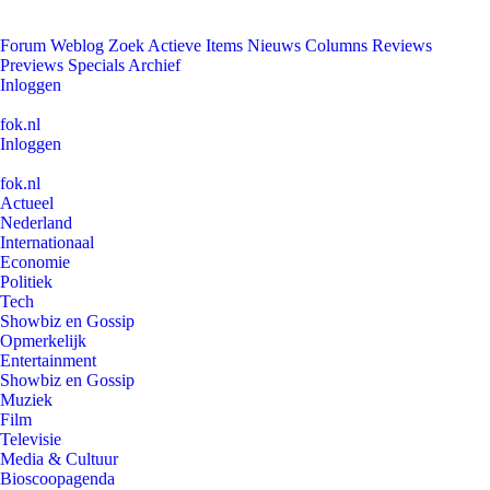
Forum
Weblog
Zoek
Actieve Items
Nieuws
Columns
Reviews
Previews
Specials
Archief
Inloggen
fok.nl
Inloggen
fok.nl
Actueel
Nederland
Internationaal
Economie
Politiek
Tech
Showbiz en Gossip
Opmerkelijk
Entertainment
Showbiz en Gossip
Muziek
Film
Televisie
Media & Cultuur
Bioscoopagenda