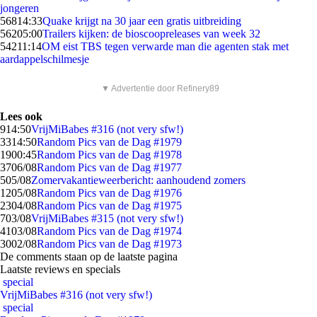
jongeren
568
14:33
Quake krijgt na 30 jaar een gratis uitbreiding
562
05:00
Trailers kijken: de bioscoopreleases van week 32
542
11:14
OM eist TBS tegen verwarde man die agenten stak met
aardappelschilmesje
▼ Advertentie door Refinery89
Lees ook
9
14:50
VrijMiBabes #316 (not very sfw!)
33
14:50
Random Pics van de Dag #1979
19
00:45
Random Pics van de Dag #1978
37
06/08
Random Pics van de Dag #1977
5
05/08
Zomervakantieweerbericht: aanhoudend zomers
12
05/08
Random Pics van de Dag #1976
23
04/08
Random Pics van de Dag #1975
7
03/08
VrijMiBabes #315 (not very sfw!)
41
03/08
Random Pics van de Dag #1974
30
02/08
Random Pics van de Dag #1973
De comments staan op de laatste pagina
Laatste reviews en specials
special
VrijMiBabes #316 (not very sfw!)
special