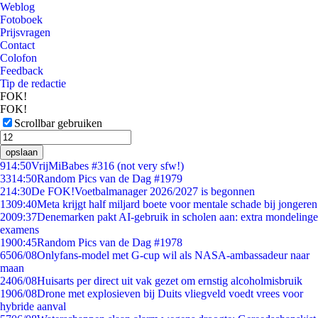
Weblog
Fotoboek
Prijsvragen
Contact
Colofon
Feedback
Tip de redactie
FOK!
FOK!
Scrollbar gebruiken
opslaan
9
14:50
VrijMiBabes #316 (not very sfw!)
33
14:50
Random Pics van de Dag #1979
2
14:30
De FOK!Voetbalmanager 2026/2027 is begonnen
13
09:40
Meta krijgt half miljard boete voor mentale schade bij jongeren
20
09:37
Denemarken pakt AI-gebruik in scholen aan: extra mondelinge
examens
19
00:45
Random Pics van de Dag #1978
65
06/08
Onlyfans-model met G-cup wil als NASA-ambassadeur naar
maan
24
06/08
Huisarts per direct uit vak gezet om ernstig alcoholmisbruik
19
06/08
Drone met explosieven bij Duits vliegveld voedt vrees voor
hybride aanval