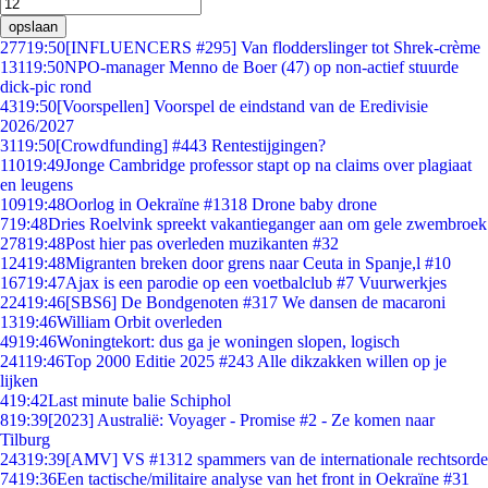
opslaan
277
19:50
[INFLUENCERS #295] Van flodderslinger tot Shrek-crème
131
19:50
NPO-manager Menno de Boer (47) op non-actief stuurde
dick-pic rond
43
19:50
[Voorspellen] Voorspel de eindstand van de Eredivisie
2026/2027
31
19:50
[Crowdfunding] #443 Rentestijgingen?
110
19:49
Jonge Cambridge professor stapt op na claims over plagiaat
en leugens
109
19:48
Oorlog in Oekraïne #1318 Drone baby drone
7
19:48
Dries Roelvink spreekt vakantieganger aan om gele zwembroek
278
19:48
Post hier pas overleden muzikanten #32
124
19:48
Migranten breken door grens naar Ceuta in Spanje,l #10
167
19:47
Ajax is een parodie op een voetbalclub #7 Vuurwerkjes
224
19:46
[SBS6] De Bondgenoten #317 We dansen de macaroni
13
19:46
William Orbit overleden
49
19:46
Woningtekort: dus ga je woningen slopen, logisch
241
19:46
Top 2000 Editie 2025 #243 Alle dikzakken willen op je
lijken
4
19:42
Last minute balie Schiphol
8
19:39
[2023] Australië: Voyager - Promise #2 - Ze komen naar
Tilburg
243
19:39
[AMV] VS #1312 spammers van de internationale rechtsorde
74
19:36
Een tactische/militaire analyse van het front in Oekraïne #31