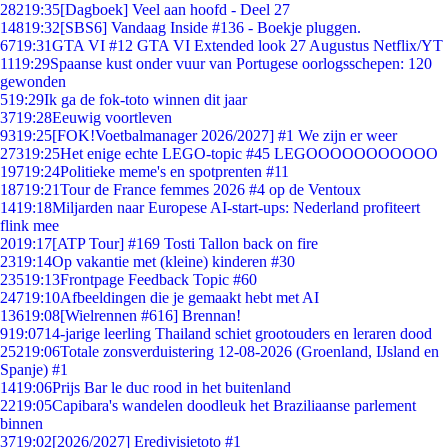
282
19:35
[Dagboek] Veel aan hoofd - Deel 27
148
19:32
[SBS6] Vandaag Inside #136 - Boekje pluggen.
67
19:31
GTA VI #12 GTA VI Extended look 27 Augustus Netflix/YT
11
19:29
Spaanse kust onder vuur van Portugese oorlogsschepen: 120
gewonden
5
19:29
Ik ga de fok-toto winnen dit jaar
37
19:28
Eeuwig voortleven
93
19:25
[FOK!Voetbalmanager 2026/2027] #1 We zijn er weer
273
19:25
Het enige echte LEGO-topic #45 LEGOOOOOOOOOOO
197
19:24
Politieke meme's en spotprenten #11
187
19:21
Tour de France femmes 2026 #4 op de Ventoux
14
19:18
Miljarden naar Europese AI-start-ups: Nederland profiteert
flink mee
20
19:17
[ATP Tour] #169 Tosti Tallon back on fire
23
19:14
Op vakantie met (kleine) kinderen #30
235
19:13
Frontpage Feedback Topic #60
247
19:10
Afbeeldingen die je gemaakt hebt met AI
136
19:08
[Wielrennen #616] Brennan!
9
19:07
14-jarige leerling Thailand schiet grootouders en leraren dood
252
19:06
Totale zonsverduistering 12-08-2026 (Groenland, IJsland en
Spanje) #1
14
19:06
Prijs Bar le duc rood in het buitenland
22
19:05
Capibara's wandelen doodleuk het Braziliaanse parlement
binnen
37
19:02
[2026/2027] Eredivisietoto #1