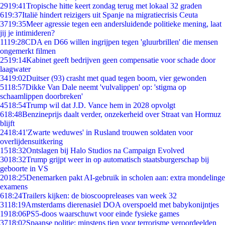
29
19:41
Tropische hitte keert zondag terug met lokaal 32 graden
6
19:37
Italië hindert reizigers uit Spanje na migratiecrisis Ceuta
37
19:35
Meer agressie tegen een andersluidende politieke mening, laat
jij je intimideren?
11
19:28
CDA en D66 willen ingrijpen tegen 'gluurbrillen' die mensen
ongemerkt filmen
25
19:14
Kabinet geeft bedrijven geen compensatie voor schade door
laagwater
34
19:02
Duitser (93) crasht met quad tegen boom, vier gewonden
51
18:57
Dikke Van Dale neemt 'vulvalippen' op: 'stigma op
schaamlippen doorbreken'
45
18:54
Trump wil dat J.D. Vance hem in 2028 opvolgt
6
18:48
Benzineprijs daalt verder, onzekerheid over Straat van Hormuz
blijft
24
18:41
'Zwarte weduwes' in Rusland trouwen soldaten voor
overlijdensuitkering
15
18:32
Ontslagen bij Halo Studios na Campaign Evolved
30
18:32
Trump grijpt weer in op automatisch staatsburgerschap bij
geboorte in VS
20
18:25
Denemarken pakt AI-gebruik in scholen aan: extra mondelinge
examens
6
18:24
Trailers kijken: de bioscoopreleases van week 32
31
18:19
Amsterdams dierenasiel DOA overspoeld met babykonijntjes
19
18:06
PS5-doos waarschuwt voor einde fysieke games
37
18:02
Spaanse politie: minstens tien voor terrorisme veroordeelden