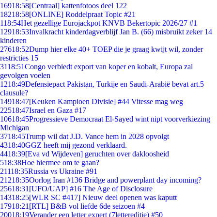
169
18:58
[Centraal] kattenfotoos deel 122
182
18:58
[ONLINE] Roddelpraat Topic #21
1
18:54
Het gezellige Eurojackpot KNVB Bekertopic 2026/27 #1
129
18:53
Invalkracht kinderdagverblijf Jan B. (66) misbruikt zeker 14
kinderen
276
18:52
Dump hier elke 40+ TOEP die je graag kwijt wil, zonder
restricties 15
31
18:51
Congo verbiedt export van koper en kobalt, Europa zal
gevolgen voelen
12
18:49
Defensiepact Pakistan, Turkije en Saudi-Arabië bevat art.5
clausule?
149
18:47
[Keuken Kampioen Divisie] #44 Vitesse mag weg
225
18:47
Israel en Gaza #17
106
18:45
Progressieve Democraat El-Sayed wint nipt voorverkiezing
Michigan
37
18:45
Trump wil dat J.D. Vance hem in 2028 opvolgt
43
18:40
GGZ heeft mij gezond verklaard.
44
18:39
[Eva vd Wijdeven] geruchten over dakloosheid
5
18:38
Hoe hiermee om te gaan?
211
18:35
Russia vs Ukraine #91
212
18:35
Oorlog Iran #136 Bridge and powerplant day incoming?
256
18:31
[UFO/UAP] #16 The Age of Disclosure
143
18:25
[WLR SC #417] Nieuw deel openen was kaputt
179
18:21
[RTL] B&B vol liefde 6de seizoen #4
200
18:19
Verander een letter expert (7lettereditie) #50