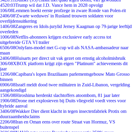
45
20:03
Trump wil dat J.D. Vance hem in 2028 opvolgt
1
06/08
Lemmen boekt eerste profzege in zware Ronde van Polen-rit
24
06/08
'Zwarte weduwes' in Rusland trouwen soldaten voor
overlijdensuitkering
14
06/08
Zangeres en Idols-jurylid Jerney Kaagman op 79-jarige leeftijd
overleden
10
06/08
Netflix-abonnees krijgen exclusieve early access tot
uitgebreide GTA VI trailer
65
06/08
Onlyfans-model met G-cup wil als NASA-ambassadeur naar
maan
24
06/08
Huisarts per direct uit vak gezet om ernstig alcoholmisbruik
3
06/08
XBOX platform krijgt zijn eigen "Platinum" achievements dit
jaar
12
06/08
Capibara's lopen Braziliaans parlementsgebouw Mato Grosso
binnen
69
06/08
Israël meldt dood twee militairen in Zuid-Libanon, vergelding
aangekondigd
15
06/08
Hiroshima herdenkt slachtoffers atoombom, 81 jaar later
19
06/08
Drone met explosieven bij Duits vliegveld voedt vrees voor
hybride aanval
34
06/08
Wakker Dier dient klacht in tegen insectenfabriek Protix om
duurzaamheidsclaims
22
06/08
Iran en Oman eens over route Straat van Hormuz, VS
buitenspel