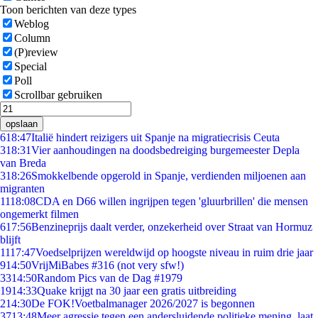
Toon berichten van deze types
Weblog
Column
(P)review
Special
Poll
Scrollbar gebruiken
opslaan
6
18:47
Italië hindert reizigers uit Spanje na migratiecrisis Ceuta
3
18:31
Vier aanhoudingen na doodsbedreiging burgemeester Depla
van Breda
3
18:26
Smokkelbende opgerold in Spanje, verdienden miljoenen aan
migranten
11
18:08
CDA en D66 willen ingrijpen tegen 'gluurbrillen' die mensen
ongemerkt filmen
6
17:56
Benzineprijs daalt verder, onzekerheid over Straat van Hormuz
blijft
11
17:47
Voedselprijzen wereldwijd op hoogste niveau in ruim drie jaar
9
14:50
VrijMiBabes #316 (not very sfw!)
33
14:50
Random Pics van de Dag #1979
19
14:33
Quake krijgt na 30 jaar een gratis uitbreiding
2
14:30
De FOK!Voetbalmanager 2026/2027 is begonnen
37
13:48
Meer agressie tegen een andersluidende politieke mening, laat