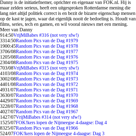
Danny is de initiatiefnemer, oprichter en eigenaar van FOK.nl. Hij is
maar zelden serieus, heeft een uitgesproken Rotterdamse mening die
lang niet altijd politiek correct is en bezit de bizarre eigenschap mensen
op de kast te jagen, waar dat eigenlijk nooit de bedoeling is. Houdt van
films, series, tech en gamen, en wil vooral nieuws met een mening.
Meer van Danny
9
14:50
VrijMiBabes #316 (not very sfw!)
33
14:50
Random Pics van de Dag #1979
19
00:45
Random Pics van de Dag #1978
37
06/08
Random Pics van de Dag #1977
12
05/08
Random Pics van de Dag #1976
23
04/08
Random Pics van de Dag #1975
7
03/08
VrijMiBabes #315 (not very sfw!)
41
03/08
Random Pics van de Dag #1974
30
02/08
Random Pics van de Dag #1973
44
01/08
Random Pics van de Dag #1972
49
31/07
Random Pics van de Dag #1971
36
30/07
Random Pics van de Dag #1970
44
29/07
Random Pics van de Dag #1969
32
28/07
Random Pics van de Dag #1968
40
27/07
Random Pics van de Dag #1967
14
27/07
VrijMiBabes #314 (not very sfw!)
15
25/07
FOK!kers lopen de Nijmeegse 4-daagse: Dag 4
83
25/07
Random Pics van de Dag #1966
5
24/07
FOK!kers lopen de Nijmeegse 4-daagse: Dag 3