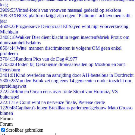
leeg
39
09:53
Vinted-foto's van vrouwen massaal gedeeld op seksfora
3
09:33
XBOX platform krijgt zijn eigen "Platinum" achievements dit
jaar
46
09:22
Progressieve Democraat El-Sayed wint nipt voorverkiezing
Michigan
34
08:18
Wakker Dier dient klacht in tegen insectenfabriek Protix om
duurzaamheidsclaims
85
04:44
'Witte' mannen discrimineren is volgens OM geen enkel
probleem
37
04:13
Random Pics van de Dag #1977
27
03:06
Doden bij Oekraïense droneaanvallen op Moskou en Sint-
Petersburg
34
01:01
Kind overleden na aanrijding door AH-bestelbus in Dordrecht
53
00:28
Van den Brink zet nog eens 14 gemeenten onder toezicht om
spreidingswet
22
22:50
Iran en Oman eens over route Straat van Hormuz, VS
buitenspel
2
22:17
Le Court wint na nerveuze finale, Pieterse derde
12
20:48
Capibara's lopen Braziliaans parlementsgebouw Mato Grosso
binnen
Forum
Forum
Scrollbar gebruiken