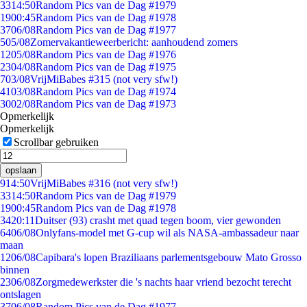
33
14:50
Random Pics van de Dag #1979
19
00:45
Random Pics van de Dag #1978
37
06/08
Random Pics van de Dag #1977
5
05/08
Zomervakantieweerbericht: aanhoudend zomers
12
05/08
Random Pics van de Dag #1976
23
04/08
Random Pics van de Dag #1975
7
03/08
VrijMiBabes #315 (not very sfw!)
41
03/08
Random Pics van de Dag #1974
30
02/08
Random Pics van de Dag #1973
Opmerkelijk
Opmerkelijk
Scrollbar gebruiken
opslaan
9
14:50
VrijMiBabes #316 (not very sfw!)
33
14:50
Random Pics van de Dag #1979
19
00:45
Random Pics van de Dag #1978
34
20:11
Duitser (93) crasht met quad tegen boom, vier gewonden
64
06/08
Onlyfans-model met G-cup wil als NASA-ambassadeur naar
maan
12
06/08
Capibara's lopen Braziliaans parlementsgebouw Mato Grosso
binnen
23
06/08
Zorgmedewerkster die 's nachts haar vriend bezocht terecht
ontslagen
37
06/08
Random Pics van de Dag #1977