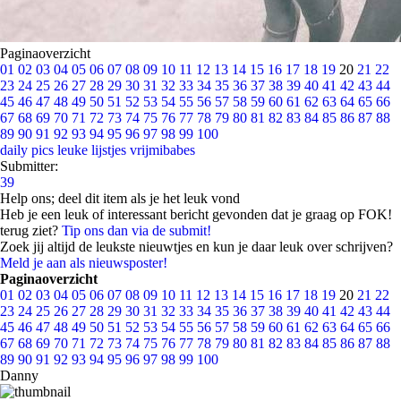
Paginaoverzicht
01
02
03
04
05
06
07
08
09
10
11
12
13
14
15
16
17
18
19
20
21
22
23
24
25
26
27
28
29
30
31
32
33
34
35
36
37
38
39
40
41
42
43
44
45
46
47
48
49
50
51
52
53
54
55
56
57
58
59
60
61
62
63
64
65
66
67
68
69
70
71
72
73
74
75
76
77
78
79
80
81
82
83
84
85
86
87
88
89
90
91
92
93
94
95
96
97
98
99
100
daily pics
leuke lijstjes
vrijmibabes
Submitter:
39
Help ons; deel dit item als je het leuk vond
Heb je een leuk of interessant bericht gevonden dat je graag op FOK!
terug ziet?
Tip ons dan via de submit!
Zoek jij altijd de leukste nieuwtjes en kun je daar leuk over schrijven?
Meld je aan als nieuwsposter!
Paginaoverzicht
01
02
03
04
05
06
07
08
09
10
11
12
13
14
15
16
17
18
19
20
21
22
23
24
25
26
27
28
29
30
31
32
33
34
35
36
37
38
39
40
41
42
43
44
45
46
47
48
49
50
51
52
53
54
55
56
57
58
59
60
61
62
63
64
65
66
67
68
69
70
71
72
73
74
75
76
77
78
79
80
81
82
83
84
85
86
87
88
89
90
91
92
93
94
95
96
97
98
99
100
Danny