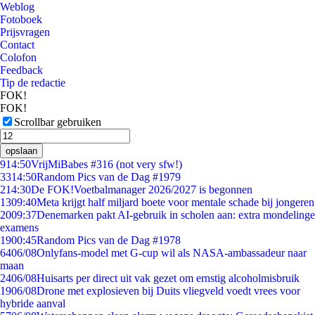
Weblog
Fotoboek
Prijsvragen
Contact
Colofon
Feedback
Tip de redactie
FOK!
FOK!
Scrollbar gebruiken
opslaan
9
14:50
VrijMiBabes #316 (not very sfw!)
33
14:50
Random Pics van de Dag #1979
2
14:30
De FOK!Voetbalmanager 2026/2027 is begonnen
13
09:40
Meta krijgt half miljard boete voor mentale schade bij jongeren
20
09:37
Denemarken pakt AI-gebruik in scholen aan: extra mondelinge
examens
19
00:45
Random Pics van de Dag #1978
64
06/08
Onlyfans-model met G-cup wil als NASA-ambassadeur naar
maan
24
06/08
Huisarts per direct uit vak gezet om ernstig alcoholmisbruik
19
06/08
Drone met explosieven bij Duits vliegveld voedt vrees voor
hybride aanval