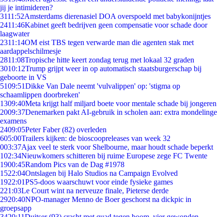
jij je intimideren?
31
11:52
Amsterdams dierenasiel DOA overspoeld met babykonijntjes
24
11:46
Kabinet geeft bedrijven geen compensatie voor schade door
laagwater
23
11:14
OM eist TBS tegen verwarde man die agenten stak met
aardappelschilmesje
28
11:08
Tropische hitte keert zondag terug met lokaal 32 graden
30
10:12
Trump grijpt weer in op automatisch staatsburgerschap bij
geboorte in VS
51
09:51
Dikke Van Dale neemt 'vulvalippen' op: 'stigma op
schaamlippen doorbreken'
13
09:40
Meta krijgt half miljard boete voor mentale schade bij jongeren
20
09:37
Denemarken pakt AI-gebruik in scholen aan: extra mondelinge
examens
24
09:05
Peter Faber (82) overleden
6
05:00
Trailers kijken: de bioscoopreleases van week 32
0
03:37
Ajax veel te sterk voor Shelbourne, maar houdt schade beperkt
1
02:34
Nieuwkomers schitteren bij ruime Europese zege FC Twente
19
00:45
Random Pics van de Dag #1978
15
22:04
Ontslagen bij Halo Studios na Campaign Evolved
19
22:01
PS5-doos waarschuwt voor einde fysieke games
2
21:03
Le Court wint na nerveuze finale, Pieterse derde
29
20:40
NPO-manager Menno de Boer geschorst na dickpic in
groepsapp
34
20:11
Duitser (93) crasht met quad tegen boom, vier gewonden