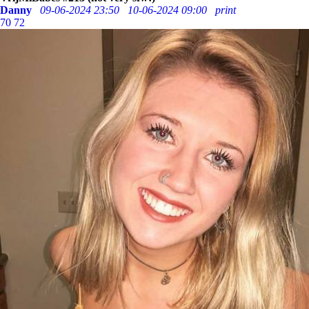
Danny
09-06-2024 23:50
10-06-2024 09:00
print
70
72