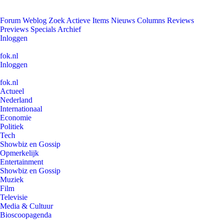
Forum
Weblog
Zoek
Actieve Items
Nieuws
Columns
Reviews
Previews
Specials
Archief
Inloggen
fok.nl
Inloggen
fok.nl
Actueel
Nederland
Internationaal
Economie
Politiek
Tech
Showbiz en Gossip
Opmerkelijk
Entertainment
Showbiz en Gossip
Muziek
Film
Televisie
Media & Cultuur
Bioscoopagenda