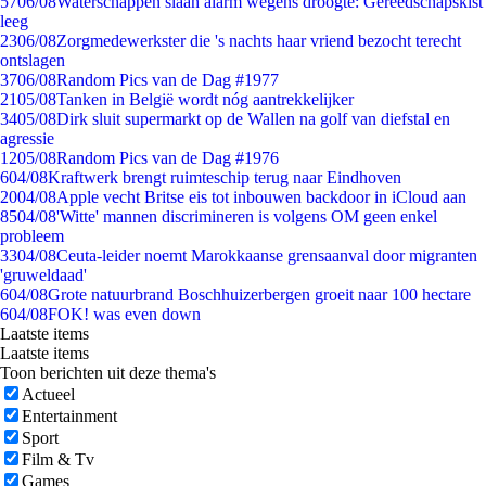
57
06/08
Waterschappen slaan alarm wegens droogte: Gereedschapskist
leeg
23
06/08
Zorgmedewerkster die 's nachts haar vriend bezocht terecht
ontslagen
37
06/08
Random Pics van de Dag #1977
21
05/08
Tanken in België wordt nóg aantrekkelijker
34
05/08
Dirk sluit supermarkt op de Wallen na golf van diefstal en
agressie
12
05/08
Random Pics van de Dag #1976
6
04/08
Kraftwerk brengt ruimteschip terug naar Eindhoven
20
04/08
Apple vecht Britse eis tot inbouwen backdoor in iCloud aan
85
04/08
'Witte' mannen discrimineren is volgens OM geen enkel
probleem
33
04/08
Ceuta-leider noemt Marokkaanse grensaanval door migranten
'gruweldaad'
6
04/08
Grote natuurbrand Boschhuizerbergen groeit naar 100 hectare
6
04/08
FOK! was even down
Laatste items
Laatste items
Toon berichten uit deze thema's
Actueel
Entertainment
Sport
Film & Tv
Games