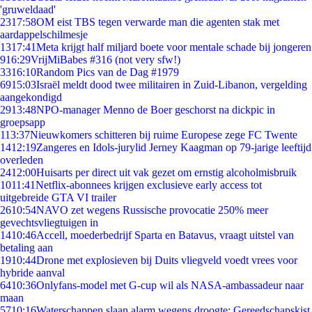
'gruweldaad'
23
17:58
OM eist TBS tegen verwarde man die agenten stak met
aardappelschilmesje
13
17:41
Meta krijgt half miljard boete voor mentale schade bij jongeren
9
16:29
VrijMiBabes #316 (not very sfw!)
33
16:10
Random Pics van de Dag #1979
69
15:03
Israël meldt dood twee militairen in Zuid-Libanon, vergelding
aangekondigd
29
13:48
NPO-manager Menno de Boer geschorst na dickpic in
groepsapp
1
13:37
Nieuwkomers schitteren bij ruime Europese zege FC Twente
14
12:19
Zangeres en Idols-jurylid Jerney Kaagman op 79-jarige leeftijd
overleden
24
12:00
Huisarts per direct uit vak gezet om ernstig alcoholmisbruik
10
11:41
Netflix-abonnees krijgen exclusieve early access tot
uitgebreide GTA VI trailer
26
10:54
NAVO zet wegens Russische provocatie 250% meer
gevechtsvliegtuigen in
14
10:46
Accell, moederbedrijf Sparta en Batavus, vraagt uitstel van
betaling aan
19
10:44
Drone met explosieven bij Duits vliegveld voedt vrees voor
hybride aanval
64
10:36
Onlyfans-model met G-cup wil als NASA-ambassadeur naar
maan
57
10:16
Waterschappen slaan alarm wegens droogte: Gereedschapskist