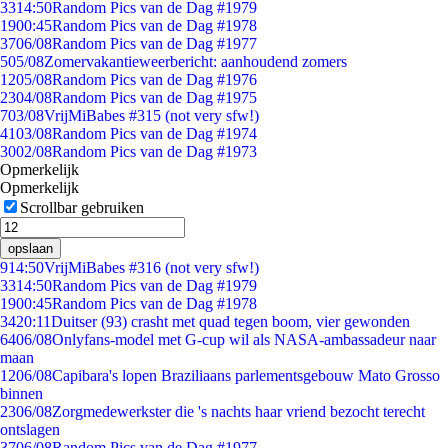
33
14:50
Random Pics van de Dag #1979
19
00:45
Random Pics van de Dag #1978
37
06/08
Random Pics van de Dag #1977
5
05/08
Zomervakantieweerbericht: aanhoudend zomers
12
05/08
Random Pics van de Dag #1976
23
04/08
Random Pics van de Dag #1975
7
03/08
VrijMiBabes #315 (not very sfw!)
41
03/08
Random Pics van de Dag #1974
30
02/08
Random Pics van de Dag #1973
Opmerkelijk
Opmerkelijk
Scrollbar gebruiken
opslaan
9
14:50
VrijMiBabes #316 (not very sfw!)
33
14:50
Random Pics van de Dag #1979
19
00:45
Random Pics van de Dag #1978
34
20:11
Duitser (93) crasht met quad tegen boom, vier gewonden
64
06/08
Onlyfans-model met G-cup wil als NASA-ambassadeur naar
maan
12
06/08
Capibara's lopen Braziliaans parlementsgebouw Mato Grosso
binnen
23
06/08
Zorgmedewerkster die 's nachts haar vriend bezocht terecht
ontslagen
37
06/08
Random Pics van de Dag #1977