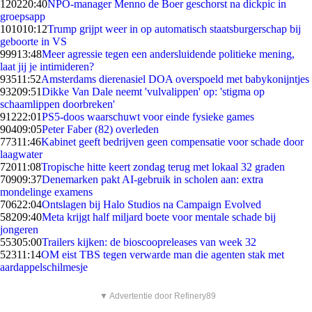
1202
20:40
NPO-manager Menno de Boer geschorst na dickpic in
groepsapp
1010
10:12
Trump grijpt weer in op automatisch staatsburgerschap bij
geboorte in VS
999
13:48
Meer agressie tegen een andersluidende politieke mening,
laat jij je intimideren?
935
11:52
Amsterdams dierenasiel DOA overspoeld met babykonijntjes
932
09:51
Dikke Van Dale neemt 'vulvalippen' op: 'stigma op
schaamlippen doorbreken'
912
22:01
PS5-doos waarschuwt voor einde fysieke games
904
09:05
Peter Faber (82) overleden
773
11:46
Kabinet geeft bedrijven geen compensatie voor schade door
laagwater
720
11:08
Tropische hitte keert zondag terug met lokaal 32 graden
709
09:37
Denemarken pakt AI-gebruik in scholen aan: extra
mondelinge examens
706
22:04
Ontslagen bij Halo Studios na Campaign Evolved
582
09:40
Meta krijgt half miljard boete voor mentale schade bij
jongeren
553
05:00
Trailers kijken: de bioscoopreleases van week 32
523
11:14
OM eist TBS tegen verwarde man die agenten stak met
aardappelschilmesje
▼ Advertentie door Refinery89