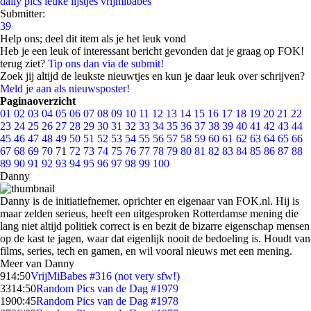
daily pics
leuke lijstjes
vrijmibabes
Submitter:
39
Help ons; deel dit item als je het leuk vond
Heb je een leuk of interessant bericht gevonden dat je graag op FOK!
terug ziet?
Tip ons dan via de submit!
Zoek jij altijd de leukste nieuwtjes en kun je daar leuk over schrijven?
Meld je aan als nieuwsposter!
Paginaoverzicht
01
02
03
04
05
06
07
08
09
10
11
12
13
14
15
16
17
18
19
20
21
22
23
24
25
26
27
28
29
30
31
32
33
34
35
36
37
38
39
40
41
42
43
44
45
46
47
48
49
50
51
52
53
54
55
56
57
58
59
60
61
62
63
64
65
66
67
68
69
70
71
72
73
74
75
76
77
78
79
80
81
82
83
84
85
86
87
88
89
90
91
92
93
94
95
96
97
98
99
100
Danny
Danny is de initiatiefnemer, oprichter en eigenaar van FOK.nl. Hij is
maar zelden serieus, heeft een uitgesproken Rotterdamse mening die
lang niet altijd politiek correct is en bezit de bizarre eigenschap mensen
op de kast te jagen, waar dat eigenlijk nooit de bedoeling is. Houdt van
films, series, tech en gamen, en wil vooral nieuws met een mening.
Meer van Danny
9
14:50
VrijMiBabes #316 (not very sfw!)
33
14:50
Random Pics van de Dag #1979
19
00:45
Random Pics van de Dag #1978