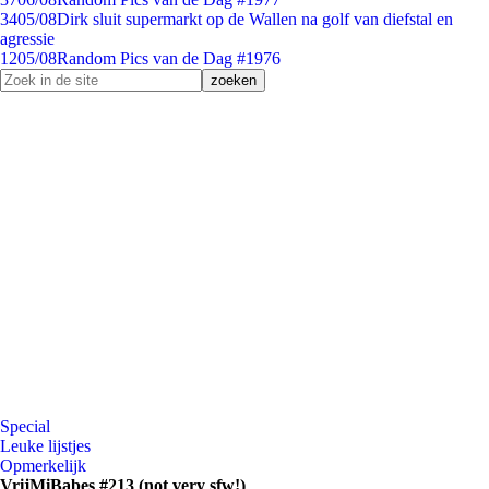
34
05/08
Dirk sluit supermarkt op de Wallen na golf van diefstal en
agressie
12
05/08
Random Pics van de Dag #1976
Special
Leuke lijstjes
Opmerkelijk
VrijMiBabes #213 (not very sfw!)