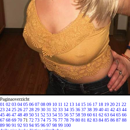
Paginaoverzicht
01
02
03
04
05
06
07
08
09
10
11
12
13
14
15
16
17
18
19
20
21
22
23
24
25
26
27
28
29
30
31
32
33
34
35
36
37
38
39
40
41
42
43
44
45
46
47
48
49
50
51
52
53
54
55
56
57
58
59
60
61
62
63
64
65
66
67
68
69
70
71
72
73
74
75
76
77
78
79
80
81
82
83
84
85
86
87
88
89
90
91
92
93
94
95
96
97
98
99
100