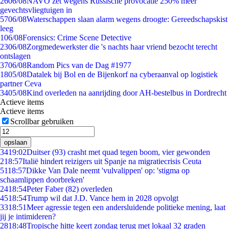
26
06/08
NAVO zet wegens Russische provocatie 250% meer
gevechtsvliegtuigen in
57
06/08
Waterschappen slaan alarm wegens droogte: Gereedschapskist
leeg
1
06/08
Forensics: Crime Scene Detective
23
06/08
Zorgmedewerkster die 's nachts haar vriend bezocht terecht
ontslagen
37
06/08
Random Pics van de Dag #1977
18
05/08
Datalek bij Bol en de Bijenkorf na cyberaanval op logistiek
partner Ceva
34
05/08
Kind overleden na aanrijding door AH-bestelbus in Dordrecht
Actieve items
Actieve items
Scrollbar gebruiken
opslaan
34
19:02
Duitser (93) crasht met quad tegen boom, vier gewonden
2
18:57
Italië hindert reizigers uit Spanje na migratiecrisis Ceuta
51
18:57
Dikke Van Dale neemt 'vulvalippen' op: 'stigma op
schaamlippen doorbreken'
24
18:54
Peter Faber (82) overleden
45
18:54
Trump wil dat J.D. Vance hem in 2028 opvolgt
33
18:51
Meer agressie tegen een andersluidende politieke mening, laat
jij je intimideren?
28
18:48
Tropische hitte keert zondag terug met lokaal 32 graden