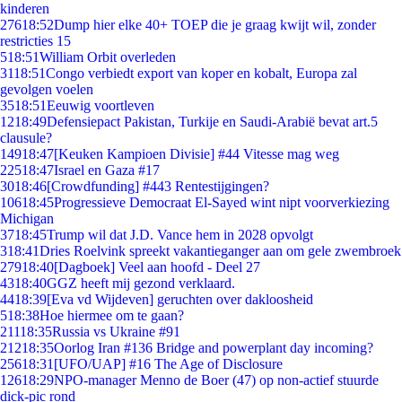
kinderen
276
18:52
Dump hier elke 40+ TOEP die je graag kwijt wil, zonder
restricties 15
5
18:51
William Orbit overleden
31
18:51
Congo verbiedt export van koper en kobalt, Europa zal
gevolgen voelen
35
18:51
Eeuwig voortleven
12
18:49
Defensiepact Pakistan, Turkije en Saudi-Arabië bevat art.5
clausule?
149
18:47
[Keuken Kampioen Divisie] #44 Vitesse mag weg
225
18:47
Israel en Gaza #17
30
18:46
[Crowdfunding] #443 Rentestijgingen?
106
18:45
Progressieve Democraat El-Sayed wint nipt voorverkiezing
Michigan
37
18:45
Trump wil dat J.D. Vance hem in 2028 opvolgt
3
18:41
Dries Roelvink spreekt vakantieganger aan om gele zwembroek
279
18:40
[Dagboek] Veel aan hoofd - Deel 27
43
18:40
GGZ heeft mij gezond verklaard.
44
18:39
[Eva vd Wijdeven] geruchten over dakloosheid
5
18:38
Hoe hiermee om te gaan?
211
18:35
Russia vs Ukraine #91
212
18:35
Oorlog Iran #136 Bridge and powerplant day incoming?
256
18:31
[UFO/UAP] #16 The Age of Disclosure
126
18:29
NPO-manager Menno de Boer (47) op non-actief stuurde
dick-pic rond