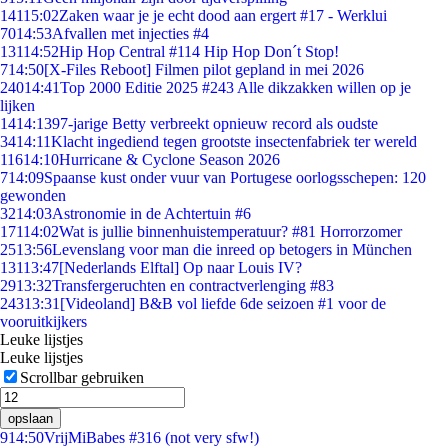
141
15:02
Zaken waar je je echt dood aan ergert #17 - Werklui
70
14:53
Afvallen met injecties #4
131
14:52
Hip Hop Central #114 Hip Hop Don´t Stop!
7
14:50
[X-Files Reboot] Filmen pilot gepland in mei 2026
240
14:41
Top 2000 Editie 2025 #243 Alle dikzakken willen op je
lijken
14
14:13
97-jarige Betty verbreekt opnieuw record als oudste
34
14:11
Klacht ingediend tegen grootste insectenfabriek ter wereld
116
14:10
Hurricane & Cyclone Season 2026
7
14:09
Spaanse kust onder vuur van Portugese oorlogsschepen: 120
gewonden
32
14:03
Astronomie in de Achtertuin #6
171
14:02
Wat is jullie binnenhuistemperatuur? #81 Horrorzomer
25
13:56
Levenslang voor man die inreed op betogers in München
131
13:47
[Nederlands Elftal] Op naar Louis IV?
29
13:32
Transfergeruchten en contractverlenging #83
243
13:31
[Videoland] B&B vol liefde 6de seizoen #1 voor de
vooruitkijkers
Leuke lijstjes
Leuke lijstjes
Scrollbar gebruiken
opslaan
9
14:50
VrijMiBabes #316 (not very sfw!)