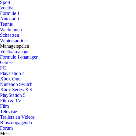
Sport
Voetbal
Formule 1
Autosport
Tennis
Wielrennen
Schaatsen
Wintersporten
Managerspelen
Voetbalmanager
Formule 1-manager
Games
PC
Playstation 4
Xbox One
Nintendo Switch
Xbox Series X|S
PlayStation 5
Film & TV
Film
Televisie
Trailers en Videos
Bioscoopagenda
Forum
Meer