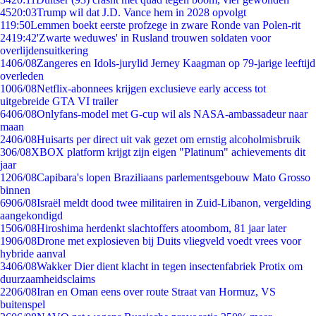
45
20:03
Trump wil dat J.D. Vance hem in 2028 opvolgt
1
19:50
Lemmen boekt eerste profzege in zware Ronde van Polen-rit
24
19:42
'Zwarte weduwes' in Rusland trouwen soldaten voor
overlijdensuitkering
14
06/08
Zangeres en Idols-jurylid Jerney Kaagman op 79-jarige leeftijd
overleden
10
06/08
Netflix-abonnees krijgen exclusieve early access tot
uitgebreide GTA VI trailer
64
06/08
Onlyfans-model met G-cup wil als NASA-ambassadeur naar
maan
24
06/08
Huisarts per direct uit vak gezet om ernstig alcoholmisbruik
3
06/08
XBOX platform krijgt zijn eigen "Platinum" achievements dit
jaar
12
06/08
Capibara's lopen Braziliaans parlementsgebouw Mato Grosso
binnen
69
06/08
Israël meldt dood twee militairen in Zuid-Libanon, vergelding
aangekondigd
15
06/08
Hiroshima herdenkt slachtoffers atoombom, 81 jaar later
19
06/08
Drone met explosieven bij Duits vliegveld voedt vrees voor
hybride aanval
34
06/08
Wakker Dier dient klacht in tegen insectenfabriek Protix om
duurzaamheidsclaims
22
06/08
Iran en Oman eens over route Straat van Hormuz, VS
buitenspel