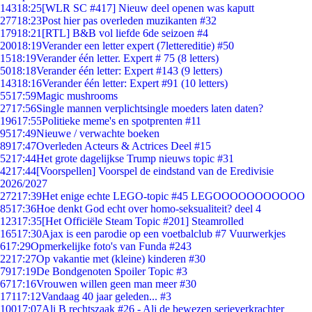
143
18:25
[WLR SC #417] Nieuw deel openen was kaputt
277
18:23
Post hier pas overleden muzikanten #32
179
18:21
[RTL] B&B vol liefde 6de seizoen #4
200
18:19
Verander een letter expert (7lettereditie) #50
15
18:19
Verander één letter. Expert # 75 (8 letters)
50
18:18
Verander één letter: Expert #143 (9 letters)
143
18:16
Verander één letter: Expert #91 (10 letters)
55
17:59
Magic mushrooms
27
17:56
Single mannen verplichtsingle moeders laten daten?
196
17:55
Politieke meme's en spotprenten #11
95
17:49
Nieuwe / verwachte boeken
89
17:47
Overleden Acteurs & Actrices Deel #15
52
17:44
Het grote dagelijkse Trump nieuws topic #31
42
17:44
[Voorspellen] Voorspel de eindstand van de Eredivisie
2026/2027
272
17:39
Het enige echte LEGO-topic #45 LEGOOOOOOOOOOO
85
17:36
Hoe denkt God echt over homo-seksualiteit? deel 4
123
17:35
[Het Officiële Steam Topic #201] Steamrolled
165
17:30
Ajax is een parodie op een voetbalclub #7 Vuurwerkjes
6
17:29
Opmerkelijke foto's van Funda #243
22
17:27
Op vakantie met (kleine) kinderen #30
79
17:19
De Bondgenoten Spoiler Topic #3
67
17:16
Vrouwen willen geen man meer #30
171
17:12
Vandaag 40 jaar geleden... #3
100
17:07
Ali B rechtszaak #26 - Ali de bewezen serieverkrachter