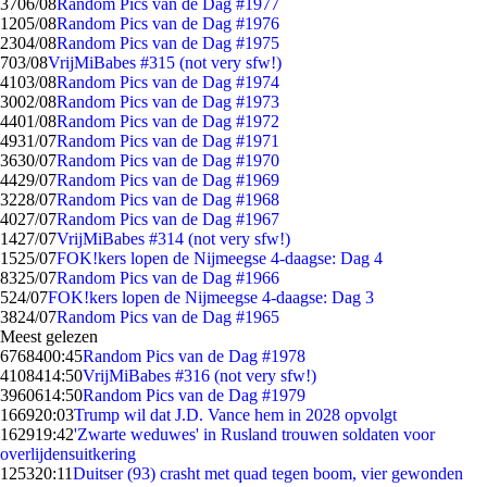
37
06/08
Random Pics van de Dag #1977
12
05/08
Random Pics van de Dag #1976
23
04/08
Random Pics van de Dag #1975
7
03/08
VrijMiBabes #315 (not very sfw!)
41
03/08
Random Pics van de Dag #1974
30
02/08
Random Pics van de Dag #1973
44
01/08
Random Pics van de Dag #1972
49
31/07
Random Pics van de Dag #1971
36
30/07
Random Pics van de Dag #1970
44
29/07
Random Pics van de Dag #1969
32
28/07
Random Pics van de Dag #1968
40
27/07
Random Pics van de Dag #1967
14
27/07
VrijMiBabes #314 (not very sfw!)
15
25/07
FOK!kers lopen de Nijmeegse 4-daagse: Dag 4
83
25/07
Random Pics van de Dag #1966
5
24/07
FOK!kers lopen de Nijmeegse 4-daagse: Dag 3
38
24/07
Random Pics van de Dag #1965
Meest gelezen
67684
00:45
Random Pics van de Dag #1978
41084
14:50
VrijMiBabes #316 (not very sfw!)
39606
14:50
Random Pics van de Dag #1979
1669
20:03
Trump wil dat J.D. Vance hem in 2028 opvolgt
1629
19:42
'Zwarte weduwes' in Rusland trouwen soldaten voor
overlijdensuitkering
1253
20:11
Duitser (93) crasht met quad tegen boom, vier gewonden