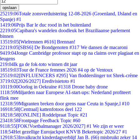
opslaan
252
19:06
Totale zonsverduistering 12-08-2026 (Groenland, IJsland en
Spanje) #1
14
19:06
Prijs Bar le duc rood in het buitenland
22
19:05
Capibara's wandelen doodleuk het Braziliaanse parlement
binnen
135
19:05
[Wielrennen #616] Brennan!
221
19:05
[SBS6] De Bondgenoten #317 We dansen de macaroni
94
19:04
Jonge Cambridge professor stapt op na claims over plagiaat en
leugens
2
19:04
Ik ga de fok-toto winnen dit jaar
185
19:03
Tour de France femmes 2026 #4 op de Ventoux
255
19:02
[INFLUENCERS #295] Van flodderslinger tot Shrek-crème
37
19:02
[2026/2027] Eredivisietoto #1
101
19:00
Oorlog in Oekraïne #1318 Drone baby drone
11
18:59
Miljarden naar Europese AI-start-ups: Nederland profiteert
flink mee
123
18:59
Migranten breken door grens naar Ceuta in Spanje,l #10
169
18:58
[Centraal] kattenfotoos deel 122
182
18:58
[ONLINE] Roddelpraat Topic #21
234
18:58
Frontpage Feedback Topic #60
91
18:55
[FOK!Voetbalmanager 2026/2027] #1 We zijn er weer
1
18:54
Het gezellige Eurojackpot KNVB Bekertopic 2026/27 #1
129
18:53
Invalkracht kinderdagverblijf Jan B. (66) misbruikt zeker 14