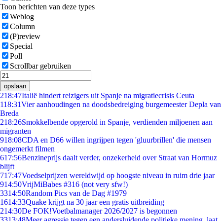
Toon berichten van deze types
Weblog
Column
(P)review
Special
Poll
Scrollbar gebruiken
opslaan
2
18:47
Italië hindert reizigers uit Spanje na migratiecrisis Ceuta
1
18:31
Vier aanhoudingen na doodsbedreiging burgemeester Depla van
Breda
2
18:26
Smokkelbende opgerold in Spanje, verdienden miljoenen aan
migranten
9
18:08
CDA en D66 willen ingrijpen tegen 'gluurbrillen' die mensen
ongemerkt filmen
6
17:56
Benzineprijs daalt verder, onzekerheid over Straat van Hormuz
blijft
7
17:47
Voedselprijzen wereldwijd op hoogste niveau in ruim drie jaar
9
14:50
VrijMiBabes #316 (not very sfw!)
33
14:50
Random Pics van de Dag #1979
16
14:33
Quake krijgt na 30 jaar een gratis uitbreiding
2
14:30
De FOK!Voetbalmanager 2026/2027 is begonnen
33
13:48
Meer agressie tegen een andersluidende politieke mening, laat