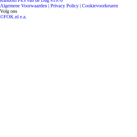
Random Pics van de Dag #1976
Algemene Voorwaarden
|
Privacy Policy
|
Cookievoorkeuren
Volg ons
©FOK.nl e.a.