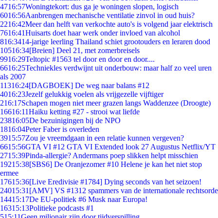
47
16:57
Woningtekort: dus ga je woningen slopen, logisch
60
16:56
Aanbrengen mechanische ventilatie zinvol in oud huis?
22
16:42
Meer dan helft van verkochte auto's is volgend jaar elektrisch
76
16:41
Huisarts doet haar werk onder invloed van alcohol
8
16:34
14-jarige leerling Thailand schiet grootouders en leraren dood
105
16:34
[Breien] Deel 21, met zomerbreisels
99
16:29
Teltopic #1563 tel door en door en door....
66
16:25
Techniekles verdwijnt uit onderbouw: maar half zo veel uren
als 2007
113
16:24
[DAGBOEK] De weg naar balans #12
40
16:23
Jezelf gelukkig voelen als vrijgezelle vijftiger
2
16:17
Schapen mogen niet meer grazen langs Waddenzee (Droogte)
166
16:11
Haiku ketting #27 - strooi wat liefde
238
16:05
De bezuinigingen bij de NPO
18
16:04
Peter Faber is overleden
39
15:57
Zou je vreemdgaan in een relatie kunnen vergeven?
66
15:56
GTA VI #12 GTA VI Extended look 27 Augustus Netflix/YT
27
15:39
Pinda-allergie? Andermans poep slikken helpt misschien
192
15:38
[SBS6] De Oranjezomer #10 Helene je kan het niet stop
ermee
176
15:36
[Live Eredivisie #1784] Dying seconds van het seizoen!
240
15:31
[AMV] VS #1312 spammers van de internationale rechtsorde
144
15:17
De EU-politiek #6 Musk naar Europa!
163
15:13
Politieke podcasts #1
5
15:11
Geen miljonair zijn door tijdverspilling