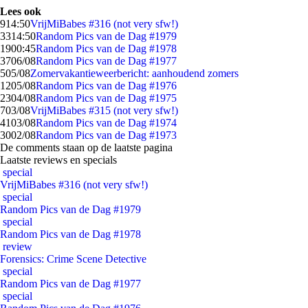
Lees ook
9
14:50
VrijMiBabes #316 (not very sfw!)
33
14:50
Random Pics van de Dag #1979
19
00:45
Random Pics van de Dag #1978
37
06/08
Random Pics van de Dag #1977
5
05/08
Zomervakantieweerbericht: aanhoudend zomers
12
05/08
Random Pics van de Dag #1976
23
04/08
Random Pics van de Dag #1975
7
03/08
VrijMiBabes #315 (not very sfw!)
41
03/08
Random Pics van de Dag #1974
30
02/08
Random Pics van de Dag #1973
De comments staan op de laatste pagina
Laatste reviews en specials
special
VrijMiBabes #316 (not very sfw!)
special
Random Pics van de Dag #1979
special
Random Pics van de Dag #1978
review
Forensics: Crime Scene Detective
special
Random Pics van de Dag #1977
special