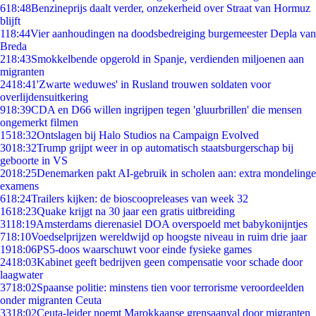
6
18:48
Benzineprijs daalt verder, onzekerheid over Straat van Hormuz
blijft
1
18:44
Vier aanhoudingen na doodsbedreiging burgemeester Depla van
Breda
2
18:43
Smokkelbende opgerold in Spanje, verdienden miljoenen aan
migranten
24
18:41
'Zwarte weduwes' in Rusland trouwen soldaten voor
overlijdensuitkering
9
18:39
CDA en D66 willen ingrijpen tegen 'gluurbrillen' die mensen
ongemerkt filmen
15
18:32
Ontslagen bij Halo Studios na Campaign Evolved
30
18:32
Trump grijpt weer in op automatisch staatsburgerschap bij
geboorte in VS
20
18:25
Denemarken pakt AI-gebruik in scholen aan: extra mondelinge
examens
6
18:24
Trailers kijken: de bioscoopreleases van week 32
16
18:23
Quake krijgt na 30 jaar een gratis uitbreiding
31
18:19
Amsterdams dierenasiel DOA overspoeld met babykonijntjes
7
18:10
Voedselprijzen wereldwijd op hoogste niveau in ruim drie jaar
19
18:06
PS5-doos waarschuwt voor einde fysieke games
24
18:03
Kabinet geeft bedrijven geen compensatie voor schade door
laagwater
37
18:02
Spaanse politie: minstens tien voor terrorisme veroordeelden
onder migranten Ceuta
33
18:02
Ceuta-leider noemt Marokkaanse grensaanval door migranten