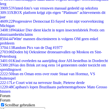
leeg
39
09:53
Vinted-foto's van vrouwen massaal gedeeld op seksfora
3
09:33
XBOX platform krijgt zijn eigen "Platinum" achievements dit
jaar
46
09:22
Progressieve Democraat El-Sayed wint nipt voorverkiezing
Michigan
34
08:18
Wakker Dier dient klacht in tegen insectenfabriek Protix om
duurzaamheidsclaims
85
04:44
'Witte' mannen discrimineren is volgens OM geen enkel
probleem
37
04:13
Random Pics van de Dag #1977
27
03:06
Doden bij Oekraïense droneaanvallen op Moskou en Sint-
Petersburg
34
01:01
Kind overleden na aanrijding door AH-bestelbus in Dordrecht
53
00:28
Van den Brink zet nog eens 14 gemeenten onder toezicht om
spreidingswet
22
22:50
Iran en Oman eens over route Straat van Hormuz, VS
buitenspel
2
22:17
Le Court wint na nerveuze finale, Pieterse derde
12
20:48
Capibara's lopen Braziliaans parlementsgebouw Mato Grosso
binnen
Forum
Forum
Scrollbar gebruiken