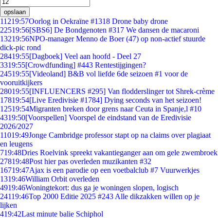
opslaan
112
19:57
Oorlog in Oekraïne #1318 Drone baby drone
225
19:56
[SBS6] De Bondgenoten #317 We dansen de macaroni
132
19:56
NPO-manager Menno de Boer (47) op non-actief stuurde
dick-pic rond
284
19:55
[Dagboek] Veel aan hoofd - Deel 27
33
19:55
[Crowdfunding] #443 Rentestijgingen?
245
19:55
[Videoland] B&B vol liefde 6de seizoen #1 voor de
vooruitkijkers
280
19:55
[INFLUENCERS #295] Van flodderslinger tot Shrek-crème
178
19:54
[Live Eredivisie #1784] Dying seconds van het seizoen!
125
19:54
Migranten breken door grens naar Ceuta in Spanje,l #10
43
19:50
[Voorspellen] Voorspel de eindstand van de Eredivisie
2026/2027
110
19:49
Jonge Cambridge professor stapt op na claims over plagiaat
en leugens
7
19:48
Dries Roelvink spreekt vakantieganger aan om gele zwembroek
278
19:48
Post hier pas overleden muzikanten #32
167
19:47
Ajax is een parodie op een voetbalclub #7 Vuurwerkjes
13
19:46
William Orbit overleden
49
19:46
Woningtekort: dus ga je woningen slopen, logisch
241
19:46
Top 2000 Editie 2025 #243 Alle dikzakken willen op je
lijken
4
19:42
Last minute balie Schiphol