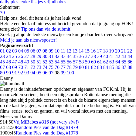
daily pics
leuke lijstjes
vrijmibabes
Submitter:
39
Help ons; deel dit item als je het leuk vond
Heb je een leuk of interessant bericht gevonden dat je graag op FOK!
terug ziet?
Tip ons dan via de submit!
Zoek jij altijd de leukste nieuwtjes en kun je daar leuk over schrijven?
Meld je aan als nieuwsposter!
Paginaoverzicht
01
02
03
04
05
06
07
08
09
10
11
12
13
14
15
16
17
18
19
20
21
22
23
24
25
26
27
28
29
30
31
32
33
34
35
36
37
38
39
40
41
42
43
44
45
46
47
48
49
50
51
52
53
54
55
56
57
58
59
60
61
62
63
64
65
66
67
68
69
70
71
72
73
74
75
76
77
78
79
80
81
82
83
84
85
86
87
88
89
90
91
92
93
94
95
96
97
98
99
100
Danny
Danny is de initiatiefnemer, oprichter en eigenaar van FOK.nl. Hij is
maar zelden serieus, heeft een uitgesproken Rotterdamse mening die
lang niet altijd politiek correct is en bezit de bizarre eigenschap mensen
op de kast te jagen, waar dat eigenlijk nooit de bedoeling is. Houdt van
films, series, tech en gamen, en wil vooral nieuws met een mening.
Meer van Danny
9
14:50
VrijMiBabes #316 (not very sfw!)
34
14:50
Random Pics van de Dag #1979
19
00:45
Random Pics van de Dag #1978