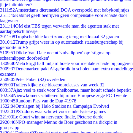
jij je intimideren?
31
11:52
Amsterdams dierenasiel DOA overspoeld met babykonijntjes
25
11:46
Kabinet geeft bedrijven geen compensatie voor schade door
laagwater
23
11:14
OM eist TBS tegen verwarde man die agenten stak met
aardappelschilmesje
29
11:08
Tropische hitte keert zondag terug met lokaal 32 graden
30
10:12
Trump grijpt weer in op automatisch staatsburgerschap bij
geboorte in VS
51
09:51
Dikke Van Dale neemt 'vulvalippen' op: 'stigma op
schaamlippen doorbreken'
13
09:40
Meta krijgt half miljard boete voor mentale schade bij jongeren
20
09:37
Denemarken pakt AI-gebruik in scholen aan: extra mondelinge
examens
25
09:05
Peter Faber (82) overleden
6
05:00
Trailers kijken: de bioscoopreleases van week 32
0
03:37
Ajax veel te sterk voor Shelbourne, maar houdt schade beperkt
1
02:34
Nieuwkomers schitteren bij ruime Europese zege FC Twente
19
00:45
Random Pics van de Dag #1978
15
22:04
Ontslagen bij Halo Studios na Campaign Evolved
19
22:01
PS5-doos waarschuwt voor einde fysieke games
2
21:03
Le Court wint na nerveuze finale, Pieterse derde
29
20:40
NPO-manager Menno de Boer geschorst na dickpic in
groepsapp
34
20:11
Duitser (93) crasht met quad tegen boom, vier gewonden