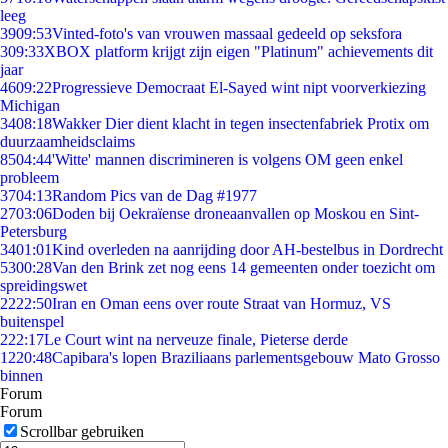
leeg
39
09:53
Vinted-foto's van vrouwen massaal gedeeld op seksfora
3
09:33
XBOX platform krijgt zijn eigen "Platinum" achievements dit
jaar
46
09:22
Progressieve Democraat El-Sayed wint nipt voorverkiezing
Michigan
34
08:18
Wakker Dier dient klacht in tegen insectenfabriek Protix om
duurzaamheidsclaims
85
04:44
'Witte' mannen discrimineren is volgens OM geen enkel
probleem
37
04:13
Random Pics van de Dag #1977
27
03:06
Doden bij Oekraïense droneaanvallen op Moskou en Sint-
Petersburg
34
01:01
Kind overleden na aanrijding door AH-bestelbus in Dordrecht
53
00:28
Van den Brink zet nog eens 14 gemeenten onder toezicht om
spreidingswet
22
22:50
Iran en Oman eens over route Straat van Hormuz, VS
buitenspel
2
22:17
Le Court wint na nerveuze finale, Pieterse derde
12
20:48
Capibara's lopen Braziliaans parlementsgebouw Mato Grosso
binnen
Forum
Forum
Scrollbar gebruiken