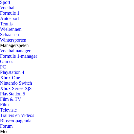
Sport
Voetbal
Formule 1
Autosport
Tennis
Wielrennen
Schaatsen
Wintersporten
Managerspelen
Voetbalmanager
Formule 1-manager
Games
PC
Playstation 4
Xbox One
Nintendo Switch
Xbox Series X|S
PlayStation 5
Film & TV
Film
Televisie
Trailers en Videos
Bioscoopagenda
Forum
Meer