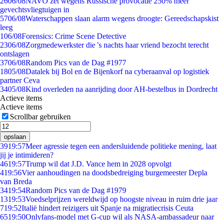
26
06/08
NAVO zet wegens Russische provocatie 250% meer
gevechtsvliegtuigen in
57
06/08
Waterschappen slaan alarm wegens droogte: Gereedschapskist
leeg
1
06/08
Forensics: Crime Scene Detective
23
06/08
Zorgmedewerkster die 's nachts haar vriend bezocht terecht
ontslagen
37
06/08
Random Pics van de Dag #1977
18
05/08
Datalek bij Bol en de Bijenkorf na cyberaanval op logistiek
partner Ceva
34
05/08
Kind overleden na aanrijding door AH-bestelbus in Dordrecht
Actieve items
Actieve items
Scrollbar gebruiken
opslaan
39
19:57
Meer agressie tegen een andersluidende politieke mening, laat
jij je intimideren?
46
19:57
Trump wil dat J.D. Vance hem in 2028 opvolgt
4
19:56
Vier aanhoudingen na doodsbedreiging burgemeester Depla
van Breda
34
19:54
Random Pics van de Dag #1979
13
19:53
Voedselprijzen wereldwijd op hoogste niveau in ruim drie jaar
7
19:52
Italië hindert reizigers uit Spanje na migratiecrisis Ceuta
65
19:50
Onlyfans-model met G-cup wil als NASA-ambassadeur naar