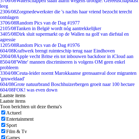
57
06/08
Waterschappen slaan alarm wegens droogte: Gereedschapskist
leeg
23
06/08
Zorgmedewerkster die 's nachts haar vriend bezocht terecht
ontslagen
37
06/08
Random Pics van de Dag #1977
21
05/08
Tanken in België wordt nóg aantrekkelijker
34
05/08
Dirk sluit supermarkt op de Wallen na golf van diefstal en
agressie
12
05/08
Random Pics van de Dag #1976
6
04/08
Kraftwerk brengt ruimteschip terug naar Eindhoven
20
04/08
Apple vecht Britse eis tot inbouwen backdoor in iCloud aan
85
04/08
'Witte' mannen discrimineren is volgens OM geen enkel
probleem
33
04/08
Ceuta-leider noemt Marokkaanse grensaanval door migranten
'gruweldaad'
6
04/08
Grote natuurbrand Boschhuizerbergen groeit naar 100 hectare
6
04/08
FOK! was even down
Laatste items
Laatste items
Toon berichten uit deze thema's
Actueel
Entertainment
Sport
Film & Tv
Games