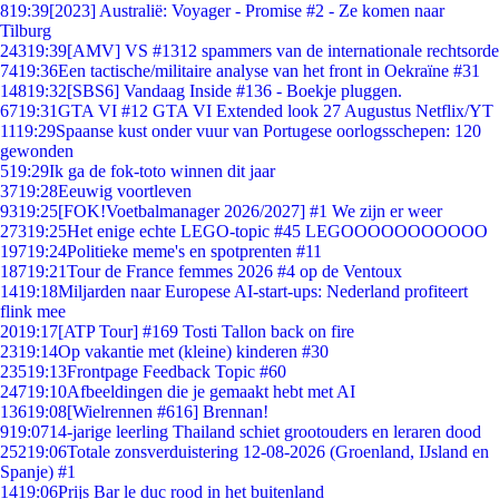
8
19:39
[2023] Australië: Voyager - Promise #2 - Ze komen naar
Tilburg
243
19:39
[AMV] VS #1312 spammers van de internationale rechtsorde
74
19:36
Een tactische/militaire analyse van het front in Oekraïne #31
148
19:32
[SBS6] Vandaag Inside #136 - Boekje pluggen.
67
19:31
GTA VI #12 GTA VI Extended look 27 Augustus Netflix/YT
11
19:29
Spaanse kust onder vuur van Portugese oorlogsschepen: 120
gewonden
5
19:29
Ik ga de fok-toto winnen dit jaar
37
19:28
Eeuwig voortleven
93
19:25
[FOK!Voetbalmanager 2026/2027] #1 We zijn er weer
273
19:25
Het enige echte LEGO-topic #45 LEGOOOOOOOOOOO
197
19:24
Politieke meme's en spotprenten #11
187
19:21
Tour de France femmes 2026 #4 op de Ventoux
14
19:18
Miljarden naar Europese AI-start-ups: Nederland profiteert
flink mee
20
19:17
[ATP Tour] #169 Tosti Tallon back on fire
23
19:14
Op vakantie met (kleine) kinderen #30
235
19:13
Frontpage Feedback Topic #60
247
19:10
Afbeeldingen die je gemaakt hebt met AI
136
19:08
[Wielrennen #616] Brennan!
9
19:07
14-jarige leerling Thailand schiet grootouders en leraren dood
252
19:06
Totale zonsverduistering 12-08-2026 (Groenland, IJsland en
Spanje) #1
14
19:06
Prijs Bar le duc rood in het buitenland