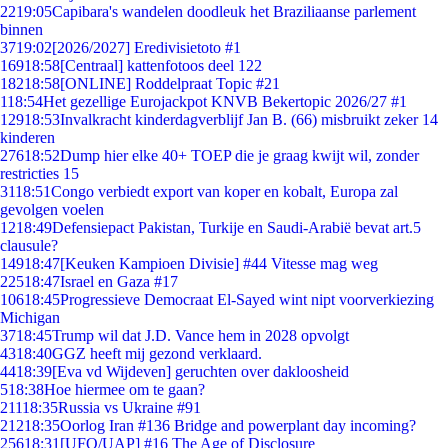
22
19:05
Capibara's wandelen doodleuk het Braziliaanse parlement
binnen
37
19:02
[2026/2027] Eredivisietoto #1
169
18:58
[Centraal] kattenfotoos deel 122
182
18:58
[ONLINE] Roddelpraat Topic #21
1
18:54
Het gezellige Eurojackpot KNVB Bekertopic 2026/27 #1
129
18:53
Invalkracht kinderdagverblijf Jan B. (66) misbruikt zeker 14
kinderen
276
18:52
Dump hier elke 40+ TOEP die je graag kwijt wil, zonder
restricties 15
31
18:51
Congo verbiedt export van koper en kobalt, Europa zal
gevolgen voelen
12
18:49
Defensiepact Pakistan, Turkije en Saudi-Arabië bevat art.5
clausule?
149
18:47
[Keuken Kampioen Divisie] #44 Vitesse mag weg
225
18:47
Israel en Gaza #17
106
18:45
Progressieve Democraat El-Sayed wint nipt voorverkiezing
Michigan
37
18:45
Trump wil dat J.D. Vance hem in 2028 opvolgt
43
18:40
GGZ heeft mij gezond verklaard.
44
18:39
[Eva vd Wijdeven] geruchten over dakloosheid
5
18:38
Hoe hiermee om te gaan?
211
18:35
Russia vs Ukraine #91
212
18:35
Oorlog Iran #136 Bridge and powerplant day incoming?
256
18:31
[UFO/UAP] #16 The Age of Disclosure