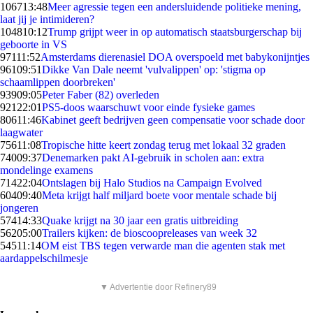
1067
13:48
Meer agressie tegen een andersluidende politieke mening,
laat jij je intimideren?
1048
10:12
Trump grijpt weer in op automatisch staatsburgerschap bij
geboorte in VS
971
11:52
Amsterdams dierenasiel DOA overspoeld met babykonijntjes
961
09:51
Dikke Van Dale neemt 'vulvalippen' op: 'stigma op
schaamlippen doorbreken'
939
09:05
Peter Faber (82) overleden
921
22:01
PS5-doos waarschuwt voor einde fysieke games
806
11:46
Kabinet geeft bedrijven geen compensatie voor schade door
laagwater
756
11:08
Tropische hitte keert zondag terug met lokaal 32 graden
740
09:37
Denemarken pakt AI-gebruik in scholen aan: extra
mondelinge examens
714
22:04
Ontslagen bij Halo Studios na Campaign Evolved
604
09:40
Meta krijgt half miljard boete voor mentale schade bij
jongeren
574
14:33
Quake krijgt na 30 jaar een gratis uitbreiding
562
05:00
Trailers kijken: de bioscoopreleases van week 32
545
11:14
OM eist TBS tegen verwarde man die agenten stak met
aardappelschilmesje
▼ Advertentie door Refinery89