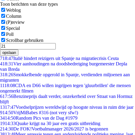
Toon berichten van deze types
Weblog
Column
(P)review
Special
Poll
Scrollbar gebruiken
opslaan
7
18:47
Italië hindert reizigers uit Spanje na migratiecrisis Ceuta
4
18:31
Vier aanhoudingen na doodsbedreiging burgemeester Depla
van Breda
3
18:26
Smokkelbende opgerold in Spanje, verdienden miljoenen aan
migranten
11
18:08
CDA en D66 willen ingrijpen tegen 'gluurbrillen' die mensen
ongemerkt filmen
6
17:56
Benzineprijs daalt verder, onzekerheid over Straat van Hormuz
blijft
13
17:47
Voedselprijzen wereldwijd op hoogste niveau in ruim drie jaar
9
14:50
VrijMiBabes #316 (not very sfw!)
34
14:50
Random Pics van de Dag #1979
19
14:33
Quake krijgt na 30 jaar een gratis uitbreiding
2
14:30
De FOK!Voetbalmanager 2026/2027 is begonnen
38
13:48
Meer agressie tegen een andersluidende politieke mening, laat