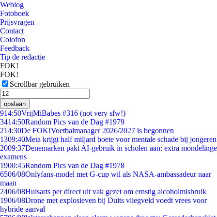
Weblog
Fotoboek
Prijsvragen
Contact
Colofon
Feedback
Tip de redactie
FOK!
FOK!
Scrollbar gebruiken
opslaan
9
14:50
VrijMiBabes #316 (not very sfw!)
34
14:50
Random Pics van de Dag #1979
2
14:30
De FOK!Voetbalmanager 2026/2027 is begonnen
13
09:40
Meta krijgt half miljard boete voor mentale schade bij jongeren
20
09:37
Denemarken pakt AI-gebruik in scholen aan: extra mondelinge
examens
19
00:45
Random Pics van de Dag #1978
65
06/08
Onlyfans-model met G-cup wil als NASA-ambassadeur naar
maan
24
06/08
Huisarts per direct uit vak gezet om ernstig alcoholmisbruik
19
06/08
Drone met explosieven bij Duits vliegveld voedt vrees voor
hybride aanval