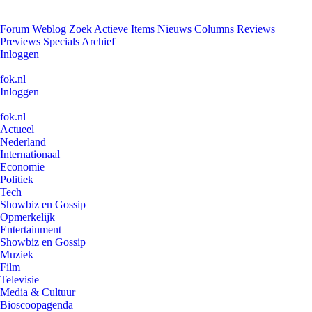
Forum
Weblog
Zoek
Actieve Items
Nieuws
Columns
Reviews
Previews
Specials
Archief
Inloggen
fok.nl
Inloggen
fok.nl
Actueel
Nederland
Internationaal
Economie
Politiek
Tech
Showbiz en Gossip
Opmerkelijk
Entertainment
Showbiz en Gossip
Muziek
Film
Televisie
Media & Cultuur
Bioscoopagenda