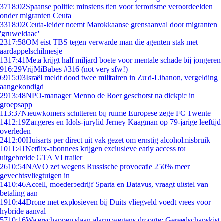
37
18:02
Spaanse politie: minstens tien voor terrorisme veroordeelden
onder migranten Ceuta
33
18:02
Ceuta-leider noemt Marokkaanse grensaanval door migranten
'gruweldaad'
23
17:58
OM eist TBS tegen verwarde man die agenten stak met
aardappelschilmesje
13
17:41
Meta krijgt half miljard boete voor mentale schade bij jongeren
9
16:29
VrijMiBabes #316 (not very sfw!)
69
15:03
Israël meldt dood twee militairen in Zuid-Libanon, vergelding
aangekondigd
29
13:48
NPO-manager Menno de Boer geschorst na dickpic in
groepsapp
1
13:37
Nieuwkomers schitteren bij ruime Europese zege FC Twente
14
12:19
Zangeres en Idols-jurylid Jerney Kaagman op 79-jarige leeftijd
overleden
24
12:00
Huisarts per direct uit vak gezet om ernstig alcoholmisbruik
10
11:41
Netflix-abonnees krijgen exclusieve early access tot
uitgebreide GTA VI trailer
26
10:54
NAVO zet wegens Russische provocatie 250% meer
gevechtsvliegtuigen in
14
10:46
Accell, moederbedrijf Sparta en Batavus, vraagt uitstel van
betaling aan
19
10:44
Drone met explosieven bij Duits vliegveld voedt vrees voor
hybride aanval
57
10:16
Waterschappen slaan alarm wegens droogte: Gereedschapskist