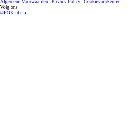
Algemene Voorwaarden
|
Privacy Policy
|
Cookievoorkeuren
Volg ons
©FOK.nl e.a.