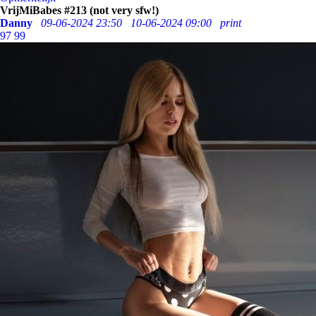
VrijMiBabes #213 (not very sfw!)
Danny
09-06-2024 23:50
10-06-2024 09:00
print
97
99