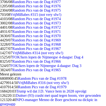
37
06/08
Random Pics van de Dag #1977
12
05/08
Random Pics van de Dag #1976
23
04/08
Random Pics van de Dag #1975
7
03/08
VrijMiBabes #315 (not very sfw!)
41
03/08
Random Pics van de Dag #1974
30
02/08
Random Pics van de Dag #1973
44
01/08
Random Pics van de Dag #1972
49
31/07
Random Pics van de Dag #1971
36
30/07
Random Pics van de Dag #1970
44
29/07
Random Pics van de Dag #1969
32
28/07
Random Pics van de Dag #1968
40
27/07
Random Pics van de Dag #1967
14
27/07
VrijMiBabes #314 (not very sfw!)
15
25/07
FOK!kers lopen de Nijmeegse 4-daagse: Dag 4
83
25/07
Random Pics van de Dag #1966
5
24/07
FOK!kers lopen de Nijmeegse 4-daagse: Dag 3
38
24/07
Random Pics van de Dag #1965
Meest gelezen
68089
00:45
Random Pics van de Dag #1978
42799
14:50
VrijMiBabes #316 (not very sfw!)
41079
14:50
Random Pics van de Dag #1979
1684
20:03
Trump wil dat J.D. Vance hem in 2028 opvolgt
1262
20:11
Duitser (93) crasht met quad tegen boom, vier gewonden
1213
20:40
NPO-manager Menno de Boer geschorst na dickpic in
groepsapp