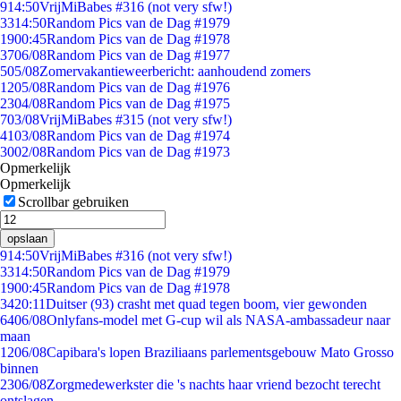
9
14:50
VrijMiBabes #316 (not very sfw!)
33
14:50
Random Pics van de Dag #1979
19
00:45
Random Pics van de Dag #1978
37
06/08
Random Pics van de Dag #1977
5
05/08
Zomervakantieweerbericht: aanhoudend zomers
12
05/08
Random Pics van de Dag #1976
23
04/08
Random Pics van de Dag #1975
7
03/08
VrijMiBabes #315 (not very sfw!)
41
03/08
Random Pics van de Dag #1974
30
02/08
Random Pics van de Dag #1973
Opmerkelijk
Opmerkelijk
Scrollbar gebruiken
opslaan
9
14:50
VrijMiBabes #316 (not very sfw!)
33
14:50
Random Pics van de Dag #1979
19
00:45
Random Pics van de Dag #1978
34
20:11
Duitser (93) crasht met quad tegen boom, vier gewonden
64
06/08
Onlyfans-model met G-cup wil als NASA-ambassadeur naar
maan
12
06/08
Capibara's lopen Braziliaans parlementsgebouw Mato Grosso
binnen
23
06/08
Zorgmedewerkster die 's nachts haar vriend bezocht terecht
ontslagen