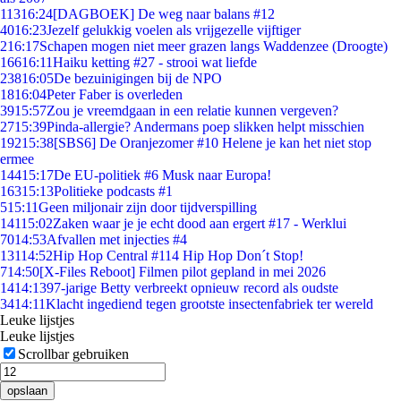
113
16:24
[DAGBOEK] De weg naar balans #12
40
16:23
Jezelf gelukkig voelen als vrijgezelle vijftiger
2
16:17
Schapen mogen niet meer grazen langs Waddenzee (Droogte)
166
16:11
Haiku ketting #27 - strooi wat liefde
238
16:05
De bezuinigingen bij de NPO
18
16:04
Peter Faber is overleden
39
15:57
Zou je vreemdgaan in een relatie kunnen vergeven?
27
15:39
Pinda-allergie? Andermans poep slikken helpt misschien
192
15:38
[SBS6] De Oranjezomer #10 Helene je kan het niet stop
ermee
144
15:17
De EU-politiek #6 Musk naar Europa!
163
15:13
Politieke podcasts #1
5
15:11
Geen miljonair zijn door tijdverspilling
141
15:02
Zaken waar je je echt dood aan ergert #17 - Werklui
70
14:53
Afvallen met injecties #4
131
14:52
Hip Hop Central #114 Hip Hop Don´t Stop!
7
14:50
[X-Files Reboot] Filmen pilot gepland in mei 2026
14
14:13
97-jarige Betty verbreekt opnieuw record als oudste
34
14:11
Klacht ingediend tegen grootste insectenfabriek ter wereld
Leuke lijstjes
Leuke lijstjes
Scrollbar gebruiken
opslaan