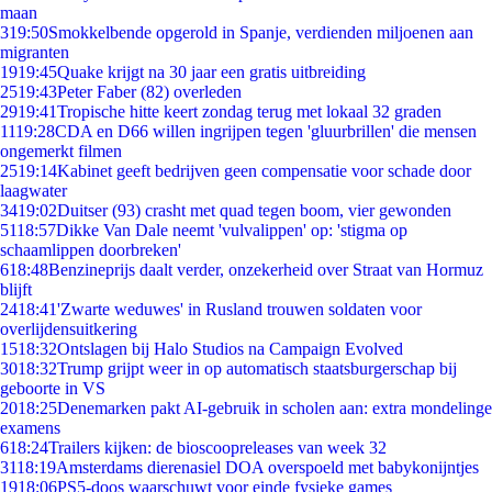
maan
3
19:50
Smokkelbende opgerold in Spanje, verdienden miljoenen aan
migranten
19
19:45
Quake krijgt na 30 jaar een gratis uitbreiding
25
19:43
Peter Faber (82) overleden
29
19:41
Tropische hitte keert zondag terug met lokaal 32 graden
11
19:28
CDA en D66 willen ingrijpen tegen 'gluurbrillen' die mensen
ongemerkt filmen
25
19:14
Kabinet geeft bedrijven geen compensatie voor schade door
laagwater
34
19:02
Duitser (93) crasht met quad tegen boom, vier gewonden
51
18:57
Dikke Van Dale neemt 'vulvalippen' op: 'stigma op
schaamlippen doorbreken'
6
18:48
Benzineprijs daalt verder, onzekerheid over Straat van Hormuz
blijft
24
18:41
'Zwarte weduwes' in Rusland trouwen soldaten voor
overlijdensuitkering
15
18:32
Ontslagen bij Halo Studios na Campaign Evolved
30
18:32
Trump grijpt weer in op automatisch staatsburgerschap bij
geboorte in VS
20
18:25
Denemarken pakt AI-gebruik in scholen aan: extra mondelinge
examens
6
18:24
Trailers kijken: de bioscoopreleases van week 32
31
18:19
Amsterdams dierenasiel DOA overspoeld met babykonijntjes
19
18:06
PS5-doos waarschuwt voor einde fysieke games