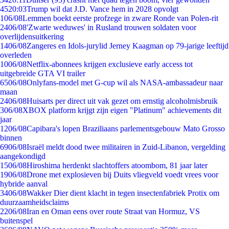
45
20:03
Trump wil dat J.D. Vance hem in 2028 opvolgt
1
06/08
Lemmen boekt eerste profzege in zware Ronde van Polen-rit
24
06/08
'Zwarte weduwes' in Rusland trouwen soldaten voor
overlijdensuitkering
14
06/08
Zangeres en Idols-jurylid Jerney Kaagman op 79-jarige leeftijd
overleden
10
06/08
Netflix-abonnees krijgen exclusieve early access tot
uitgebreide GTA VI trailer
65
06/08
Onlyfans-model met G-cup wil als NASA-ambassadeur naar
maan
24
06/08
Huisarts per direct uit vak gezet om ernstig alcoholmisbruik
3
06/08
XBOX platform krijgt zijn eigen "Platinum" achievements dit
jaar
12
06/08
Capibara's lopen Braziliaans parlementsgebouw Mato Grosso
binnen
69
06/08
Israël meldt dood twee militairen in Zuid-Libanon, vergelding
aangekondigd
15
06/08
Hiroshima herdenkt slachtoffers atoombom, 81 jaar later
19
06/08
Drone met explosieven bij Duits vliegveld voedt vrees voor
hybride aanval
34
06/08
Wakker Dier dient klacht in tegen insectenfabriek Protix om
duurzaamheidsclaims
22
06/08
Iran en Oman eens over route Straat van Hormuz, VS
buitenspel