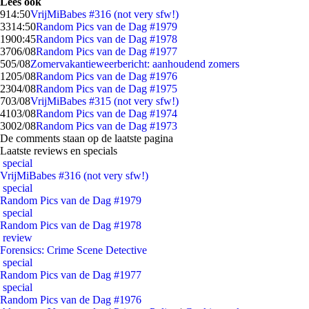
Lees ook
9
14:50
VrijMiBabes #316 (not very sfw!)
33
14:50
Random Pics van de Dag #1979
19
00:45
Random Pics van de Dag #1978
37
06/08
Random Pics van de Dag #1977
5
05/08
Zomervakantieweerbericht: aanhoudend zomers
12
05/08
Random Pics van de Dag #1976
23
04/08
Random Pics van de Dag #1975
7
03/08
VrijMiBabes #315 (not very sfw!)
41
03/08
Random Pics van de Dag #1974
30
02/08
Random Pics van de Dag #1973
De comments staan op de laatste pagina
Laatste reviews en specials
special
VrijMiBabes #316 (not very sfw!)
special
Random Pics van de Dag #1979
special
Random Pics van de Dag #1978
review
Forensics: Crime Scene Detective
special
Random Pics van de Dag #1977
special
Random Pics van de Dag #1976