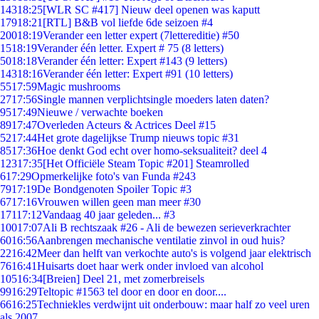
143
18:25
[WLR SC #417] Nieuw deel openen was kaputt
179
18:21
[RTL] B&B vol liefde 6de seizoen #4
200
18:19
Verander een letter expert (7lettereditie) #50
15
18:19
Verander één letter. Expert # 75 (8 letters)
50
18:18
Verander één letter: Expert #143 (9 letters)
143
18:16
Verander één letter: Expert #91 (10 letters)
55
17:59
Magic mushrooms
27
17:56
Single mannen verplichtsingle moeders laten daten?
95
17:49
Nieuwe / verwachte boeken
89
17:47
Overleden Acteurs & Actrices Deel #15
52
17:44
Het grote dagelijkse Trump nieuws topic #31
85
17:36
Hoe denkt God echt over homo-seksualiteit? deel 4
123
17:35
[Het Officiële Steam Topic #201] Steamrolled
6
17:29
Opmerkelijke foto's van Funda #243
79
17:19
De Bondgenoten Spoiler Topic #3
67
17:16
Vrouwen willen geen man meer #30
171
17:12
Vandaag 40 jaar geleden... #3
100
17:07
Ali B rechtszaak #26 - Ali de bewezen serieverkrachter
60
16:56
Aanbrengen mechanische ventilatie zinvol in oud huis?
22
16:42
Meer dan helft van verkochte auto's is volgend jaar elektrisch
76
16:41
Huisarts doet haar werk onder invloed van alcohol
105
16:34
[Breien] Deel 21, met zomerbreisels
99
16:29
Teltopic #1563 tel door en door en door....
66
16:25
Techniekles verdwijnt uit onderbouw: maar half zo veel uren
als 2007