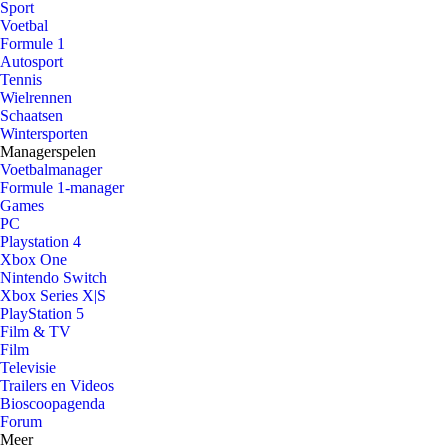
Sport
Voetbal
Formule 1
Autosport
Tennis
Wielrennen
Schaatsen
Wintersporten
Managerspelen
Voetbalmanager
Formule 1-manager
Games
PC
Playstation 4
Xbox One
Nintendo Switch
Xbox Series X|S
PlayStation 5
Film & TV
Film
Televisie
Trailers en Videos
Bioscoopagenda
Forum
Meer