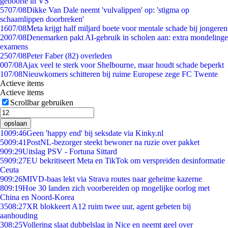
geboorte in VS
57
07/08
Dikke Van Dale neemt 'vulvalippen' op: 'stigma op
schaamlippen doorbreken'
16
07/08
Meta krijgt half miljard boete voor mentale schade bij jongeren
20
07/08
Denemarken pakt AI-gebruik in scholen aan: extra mondelinge
examens
25
07/08
Peter Faber (82) overleden
0
07/08
Ajax veel te sterk voor Shelbourne, maar houdt schade beperkt
1
07/08
Nieuwkomers schitteren bij ruime Europese zege FC Twente
Actieve items
Actieve items
Scrollbar gebruiken
opslaan
10
09:46
Geen 'happy end' bij seksdate via Kinky.nl
50
09:41
PostNL-bezorger steekt bewoner na ruzie over pakket
9
09:29
Uitslag PSV - Fortuna Sittard
59
09:27
EU bekritiseert Meta en TikTok om verspreiden desinformatie
Ceuta
9
09:26
MIVD-baas lekt via Strava routes naar geheime kazerne
8
09:19
Hoe 30 landen zich voorbereiden op mogelijke oorlog met
China en Noord-Korea
35
08:27
XR blokkeert A12 ruim twee uur, agent gebeten bij
aanhouding
3
08:25
Vollering slaat dubbelslag in Nice en neemt geel over