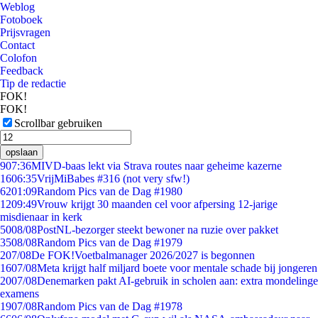
Weblog
Fotoboek
Prijsvragen
Contact
Colofon
Feedback
Tip de redactie
FOK!
FOK!
Scrollbar gebruiken
opslaan
9
07:36
MIVD-baas lekt via Strava routes naar geheime kazerne
16
06:35
VrijMiBabes #316 (not very sfw!)
62
01:09
Random Pics van de Dag #1980
12
09:49
Vrouw krijgt 30 maanden cel voor afpersing 12-jarige
misdienaar in kerk
50
08/08
PostNL-bezorger steekt bewoner na ruzie over pakket
35
08/08
Random Pics van de Dag #1979
2
07/08
De FOK!Voetbalmanager 2026/2027 is begonnen
16
07/08
Meta krijgt half miljard boete voor mentale schade bij jongeren
20
07/08
Denemarken pakt AI-gebruik in scholen aan: extra mondelinge
examens
19
07/08
Random Pics van de Dag #1978