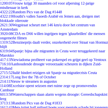
12
00:05
Vrouw krijgt 30 maanden cel voor afpersing 12-jarige
misdienaar in kerk
43
22:22
Random Pics van de Dag #1448
43
22:19
Houthi's vallen Saoedi-Arabië en Jemen aan, dreigen met
blokkade olieroute
26
21:30
Wegpiraat scheurt met 146 km/u door het centrum van
Amsterdam
39
20:08
CDA en D66 willen ingrijpen tegen 'gluurbrillen' die mensen
ongemerkt filmen
13
19:52
Benzineprijs daalt verder, onzekerheid over Straat van Hormuz
blijft
63
19:04
Spanje: bijna alle migranten in Ceuta weer teruggekeerd naar
Marokko
4
17:13
Niewiadoma profiteert van pokerspel en grijpt geel op Ventoux
7
16:10
Aanhoudende droogte veroorzaakt scheuren in dijken Zuid-
Holland
27
15:52
Italië hindert reizigers uit Spanje na migratiecrisis Ceuta
23
14:17
Long live the 7th of October
2
14:11
Nieuw te streamen in augustus
1
14:08
Excelsior opent seizoen met ruime zege op promovendus
Cambuur
60
13:58
Waterschappen slaan alarm wegens droogte: Gereedschapskist
leeg
37
13:13
Random Pics van de Dag #1833
16
12:43
Meta krijgt half miljard boete voor mentale schade bij jongeren