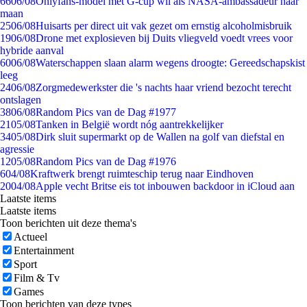
66
06/08
Onlyfans-model met G-cup wil als NASA-ambassadeur naar
maan
25
06/08
Huisarts per direct uit vak gezet om ernstig alcoholmisbruik
19
06/08
Drone met explosieven bij Duits vliegveld voedt vrees voor
hybride aanval
60
06/08
Waterschappen slaan alarm wegens droogte: Gereedschapskist
leeg
24
06/08
Zorgmedewerkster die 's nachts haar vriend bezocht terecht
ontslagen
38
06/08
Random Pics van de Dag #1977
21
05/08
Tanken in België wordt nóg aantrekkelijker
34
05/08
Dirk sluit supermarkt op de Wallen na golf van diefstal en
agressie
12
05/08
Random Pics van de Dag #1976
6
04/08
Kraftwerk brengt ruimteschip terug naar Eindhoven
20
04/08
Apple vecht Britse eis tot inbouwen backdoor in iCloud aan
Laatste items
Laatste items
Toon berichten uit deze thema's
Actueel
Entertainment
Sport
Film & Tv
Games
Toon berichten van deze types