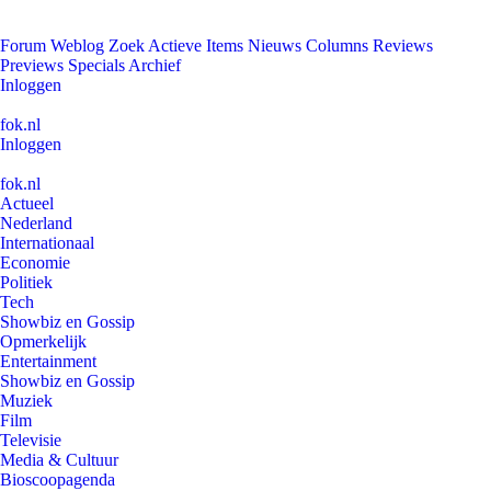
Forum
Weblog
Zoek
Actieve Items
Nieuws
Columns
Reviews
Previews
Specials
Archief
Inloggen
fok.nl
Inloggen
fok.nl
Actueel
Nederland
Internationaal
Economie
Politiek
Tech
Showbiz en Gossip
Opmerkelijk
Entertainment
Showbiz en Gossip
Muziek
Film
Televisie
Media & Cultuur
Bioscoopagenda