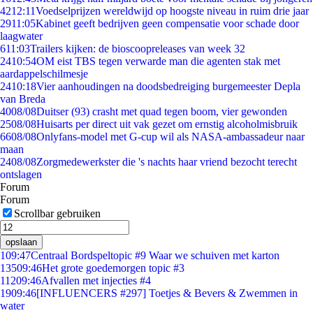
42
12:11
Voedselprijzen wereldwijd op hoogste niveau in ruim drie jaar
29
11:05
Kabinet geeft bedrijven geen compensatie voor schade door
laagwater
6
11:03
Trailers kijken: de bioscoopreleases van week 32
24
10:54
OM eist TBS tegen verwarde man die agenten stak met
aardappelschilmesje
24
10:18
Vier aanhoudingen na doodsbedreiging burgemeester Depla
van Breda
40
08/08
Duitser (93) crasht met quad tegen boom, vier gewonden
25
08/08
Huisarts per direct uit vak gezet om ernstig alcoholmisbruik
66
08/08
Onlyfans-model met G-cup wil als NASA-ambassadeur naar
maan
24
08/08
Zorgmedewerkster die 's nachts haar vriend bezocht terecht
ontslagen
Forum
Forum
Scrollbar gebruiken
opslaan
1
09:47
Centraal Bordspeltopic #9 Waar we schuiven met karton
135
09:46
Het grote goedemorgen topic #3
112
09:46
Afvallen met injecties #4
19
09:46
[INFLUENCERS #297] Toetjes & Bevers & Zwemmen in
water