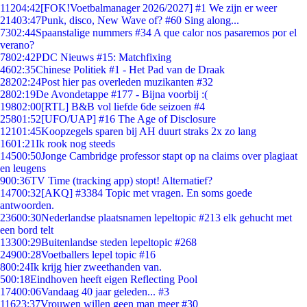
112
04:42
[FOK!Voetbalmanager 2026/2027] #1 We zijn er weer
214
03:47
Punk, disco, New Wave of? #60 Sing along...
73
02:44
Spaanstalige nummers #34 A que calor nos pasaremos por el
verano?
78
02:42
PDC Nieuws #15: Matchfixing
46
02:35
Chinese Politiek #1 - Het Pad van de Draak
282
02:24
Post hier pas overleden muzikanten #32
28
02:19
De Avondetappe #177 - Bijna voorbij :(
198
02:00
[RTL] B&B vol liefde 6de seizoen #4
258
01:52
[UFO/UAP] #16 The Age of Disclosure
121
01:45
Koopzegels sparen bij AH duurt straks 2x zo lang
16
01:21
Ik rook nog steeds
145
00:50
Jonge Cambridge professor stapt op na claims over plagiaat
en leugens
9
00:36
TV Time (tracking app) stopt! Alternatief?
147
00:32
[AKQ] #3384 Topic met vragen. En soms goede
antwoorden.
236
00:30
Nederlandse plaatsnamen lepeltopic #213 elk gehucht met
een bord telt
133
00:29
Buitenlandse steden lepeltopic #268
249
00:28
Voetballers lepel topic #16
8
00:24
Ik krijg hier zweethanden van.
5
00:18
Eindhoven heeft eigen Reflecting Pool
174
00:06
Vandaag 40 jaar geleden... #3
116
23:37
Vrouwen willen geen man meer #30