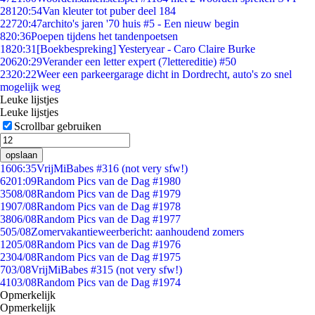
281
20:54
Van kleuter tot puber deel 184
227
20:47
archito's jaren '70 huis #5 - Een nieuw begin
8
20:36
Poepen tijdens het tandenpoetsen
18
20:31
[Boekbespreking] Yesteryear - Caro Claire Burke
206
20:29
Verander een letter expert (7lettereditie) #50
23
20:22
Weer een parkeergarage dicht in Dordrecht, auto's zo snel
mogelijk weg
Leuke lijstjes
Leuke lijstjes
Scrollbar gebruiken
opslaan
16
06:35
VrijMiBabes #316 (not very sfw!)
62
01:09
Random Pics van de Dag #1980
35
08/08
Random Pics van de Dag #1979
19
07/08
Random Pics van de Dag #1978
38
06/08
Random Pics van de Dag #1977
5
05/08
Zomervakantieweerbericht: aanhoudend zomers
12
05/08
Random Pics van de Dag #1976
23
04/08
Random Pics van de Dag #1975
7
03/08
VrijMiBabes #315 (not very sfw!)
41
03/08
Random Pics van de Dag #1974
Opmerkelijk
Opmerkelijk