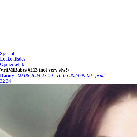
Special
Leuke lijstjes
Opmerkelijk
VrijMiBabes #213 (not very sfw!)
Danny
09-06-2024 23:50
10-06-2024 09:00
print
32
34