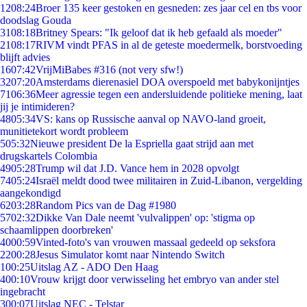
12
08:24
Broer 135 keer gestoken en gesneden: zes jaar cel en tbs voor
doodslag Gouda
31
08:18
Britney Spears: "Ik geloof dat ik heb gefaald als moeder"
21
08:17
RIVM vindt PFAS in al de geteste moedermelk, borstvoeding
blijft advies
16
07:42
VrijMiBabes #316 (not very sfw!)
32
07:20
Amsterdams dierenasiel DOA overspoeld met babykonijntjes
71
06:36
Meer agressie tegen een andersluidende politieke mening, laat
jij je intimideren?
48
05:34
VS: kans op Russische aanval op NAVO-land groeit,
munitietekort wordt probleem
5
05:32
Nieuwe president De la Espriella gaat strijd aan met
drugskartels Colombia
49
05:28
Trump wil dat J.D. Vance hem in 2028 opvolgt
74
05:24
Israël meldt dood twee militairen in Zuid-Libanon, vergelding
aangekondigd
62
03:28
Random Pics van de Dag #1980
57
02:32
Dikke Van Dale neemt 'vulvalippen' op: 'stigma op
schaamlippen doorbreken'
40
00:59
Vinted-foto's van vrouwen massaal gedeeld op seksfora
22
00:28
Jesus Simulator komt naar Nintendo Switch
1
00:25
Uitslag AZ - ADO Den Haag
4
00:10
Vrouw krijgt door verwisseling het embryo van ander stel
ingebracht
3
00:07
Uitslag NEC - Telstar