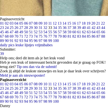
Paginaoverzicht
01
02
03
04
05
06
07
08
09
10
11
12
13
14
15
16
17
18
19
20
21
22
23
24
25
26
27
28
29
30
31
32
33
34
35
36
37
38
39
40
41
42
43
44
45
46
47
48
49
50
51
52
53
54
55
56
57
58
59
60
61
62
63
64
65
66
67
68
69
70
71
72
73
74
75
76
77
78
79
80
81
82
83
84
85
86
87
88
89
90
91
92
93
94
95
96
97
98
99
100
daily pics
leuke lijstjes
vrijmibabes
Submitter:
39
Help ons; deel dit item als je het leuk vond
Heb je een leuk of interessant bericht gevonden dat je graag op FOK!
terug ziet?
Tip ons dan via de submit!
Zoek jij altijd de leukste nieuwtjes en kun je daar leuk over schrijven?
Meld je aan als nieuwsposter!
Paginaoverzicht
01
02
03
04
05
06
07
08
09
10
11
12
13
14
15
16
17
18
19
20
21
22
23
24
25
26
27
28
29
30
31
32
33
34
35
36
37
38
39
40
41
42
43
44
45
46
47
48
49
50
51
52
53
54
55
56
57
58
59
60
61
62
63
64
65
66
67
68
69
70
71
72
73
74
75
76
77
78
79
80
81
82
83
84
85
86
87
88
89
90
91
92
93
94
95
96
97
98
99
100
Danny