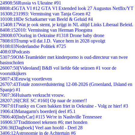
249
08:56
Russia vs Ukraine #91
88
08:45
GTA VI #12 GTA VI Extended look 27 Augustus Netflix/YT
163
08:23
1993: Vermissing van Tanja Groen #2
101
08:18
De Schatkamer van Beeld & Geluid #4
154
08:17
Wat je ook stemt, je krijgt in NL altijd Links Liberaal Beleid.
84
08:15
2010: Vermissing van Herman Ploegstra
280
08:07
Oorlog in Oekraïne #1318 Drone baby drone
78
08:03
Trump wil dat J.D. Vance hem in 2028 opvolgt
91
08:03
Nederlandse Politiek #725
4
08:03
Podcasts
53
07:59
OM-Teamleider met kinderporno is oud-directeur van twee
basisscholen
260
07:50
[Videoland] B&B vol liefde 6de seizoen #1 voor de
vooruitkijkers
58
07:43
Eeuwig voortleven
267
07:43
Totale zonsverduistering 12-08-2026 (Groenland, IJsland en
Spanje) #1
70
07:36
Huisarts verkracht vrouw.
282
07:26
[CRE SC #160] Op naar de zomer!!
79
07:01
Franky en Coen bakken friet in Oekraïne - Volg ze hier! #3
19
06:43
Managarm's boerderij deel #5.1
78
06:40
[IndyCar] #115 We're in Nashville Tennessee
169
06:37
Traditioneel tekenen #6; met honden
2
06:36
[Dagboek] Veel aan hoofd - Deel 28
34
06:12
Astronomie in de Achtertuin #6