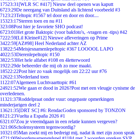
175
23:31
[WLR SC #417] Nieuw deel openen was kaputt
67
23:29
De neergang van Duitsland als lichtend voorbeeld #3
71
23:23
Teltopic #1567 tel door en door en door....
153
23:17
Sterren toen en nu #11
3
23:08
Post hier je favoriete SHO podcast!
67
23:01
Het grote Baktopic (voor bakfoto's, -vragen en -tips) #42
72
22:59
[Lil Kleine#12] Nieuwe afleveringen op Prime
34
22:59
[AZ#98] Heel Nederland achter AZ
138
22:54
Meisjesnamenlepeltopic #367 LOOOOL LAPO
40
22:53
Dierenlepeltopic #150
38
22:53
Het hele alfabet #108 en 4letterwoord
19
22:29
de beheerder die mij oh zo moe maakt.
185
22:22
Post hier zo vaak mogelijk om 22:22 uur #76
126
22:13
Nederland toen
11
22:07
Algemeen Luchtvaarttopic #61
249
21:52
Wie gaan er dood in 2026?Post met een vleugje cynisme de
overledenen.
113
21:37
Roddelpraat onder vuur: ongepaste opmerkingen
minderjarigen deel 2
136
21:35
[DRT SC] #6: RendacGoden sponsored by TONZON
81
21:23
Vuelta a España 2026 #1
63
21:07
Zou je vreemdgaan in een relatie kunnen vergeven?
3
21:06
Scholensysteem tegenwoordig?
103
21:05
Man zoekt mij en bedreigt mij, nadat ik met zijn zoon sprak
47
21:00
Woordensamenstelspel #1184 met 2 woorden spreken SVP