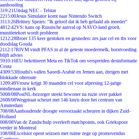
aanhouding
3
19:21
Uitslag NEC - Telstar
22
15:00
Jesus Simulator komt naar Nintendo Switch
31
13:26
Britney Spears: "Ik geloof dat ik heb gefaald als moeder"
48
12:42
VS: kans op Russische aanval op NAVO-land groeit,
munitietekort wordt probleem
12
12:28
Broer 135 keer gestoken en gesneden: zes jaar cel en tbs voor
doodslag Gouda
21
12:17
RIVM vindt PFAS in al de geteste moedermelk, borstvoeding
blijft advies
59
10:16
EU bekritiseert Meta en TikTok om verspreiden desinformatie
Ceuta
43
09:53
Houthi's vallen Saoedi-Arabië en Jemen aan, dreigen met
blokkade olieroute
12
09:49
Vrouw krijgt 30 maanden cel voor afpersing 12-jarige
misdienaar in kerk
50
08/08
PostNL-bezorger steekt bewoner na ruzie over pakket
26
08/08
Wegpiraat scheurt met 146 km/u door het centrum van
Amsterdam
7
08/08
Aanhoudende droogte veroorzaakt scheuren in dijken Zuid-
Holland
0
08/08
Van de Zandschulp overleeft matchpoints, ook Griekspoor
verder in Montreal
1
08/08
Excelsior opent seizoen met ruime zege op promovendus
Cambuur