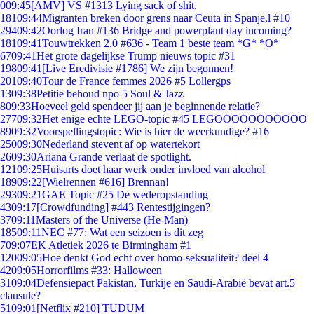
0
09:45
[AMV] VS #1313 Lying sack of shit.
181
09:44
Migranten breken door grens naar Ceuta in Spanje,l #10
294
09:42
Oorlog Iran #136 Bridge and powerplant day incoming?
181
09:41
Touwtrekken 2.0 #636 - Team 1 beste team *G* *O*
67
09:41
Het grote dagelijkse Trump nieuws topic #31
198
09:41
[Live Eredivisie #1786] We zijn begonnen!
201
09:40
Tour de France femmes 2026 #5 Lollergps
13
09:38
Petitie behoud npo 5 Soul & Jazz
8
09:33
Hoeveel geld spendeer jij aan je beginnende relatie?
277
09:32
Het enige echte LEGO-topic #45 LEGOOOOOOOOOOO
89
09:32
Voorspellingstopic: Wie is hier de weerkundige? #16
250
09:30
Nederland stevent af op watertekort
26
09:30
Ariana Grande verlaat de spotlight.
121
09:25
Huisarts doet haar werk onder invloed van alcohol
189
09:22
[Wielrennen #616] Brennan!
293
09:21
GAE Topic #25 De wederopstanding
43
09:17
[Crowdfunding] #443 Rentestijgingen?
37
09:11
Masters of the Universe (He-Man)
185
09:11
NEC #77: Wat een seizoen is dit zeg
7
09:07
EK Atletiek 2026 te Birmingham #1
120
09:05
Hoe denkt God echt over homo-seksualiteit? deel 4
42
09:05
Horrorfilms #33: Halloween
31
09:04
Defensiepact Pakistan, Turkije en Saudi-Arabië bevat art.5
clausule?
51
09:01
[Netflix #210] TUDUM