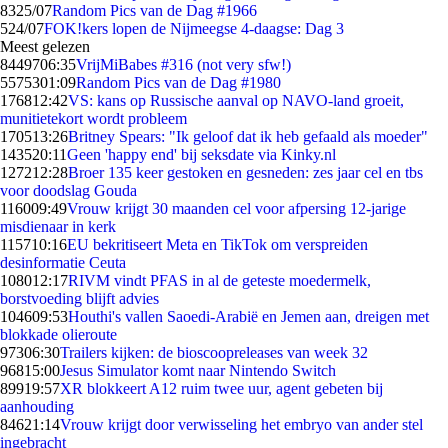
83
25/07
Random Pics van de Dag #1966
5
24/07
FOK!kers lopen de Nijmeegse 4-daagse: Dag 3
Meest gelezen
84497
06:35
VrijMiBabes #316 (not very sfw!)
55753
01:09
Random Pics van de Dag #1980
1768
12:42
VS: kans op Russische aanval op NAVO-land groeit,
munitietekort wordt probleem
1705
13:26
Britney Spears: "Ik geloof dat ik heb gefaald als moeder"
1435
20:11
Geen 'happy end' bij seksdate via Kinky.nl
1272
12:28
Broer 135 keer gestoken en gesneden: zes jaar cel en tbs
voor doodslag Gouda
1160
09:49
Vrouw krijgt 30 maanden cel voor afpersing 12-jarige
misdienaar in kerk
1157
10:16
EU bekritiseert Meta en TikTok om verspreiden
desinformatie Ceuta
1080
12:17
RIVM vindt PFAS in al de geteste moedermelk,
borstvoeding blijft advies
1046
09:53
Houthi's vallen Saoedi-Arabië en Jemen aan, dreigen met
blokkade olieroute
973
06:30
Trailers kijken: de bioscoopreleases van week 32
968
15:00
Jesus Simulator komt naar Nintendo Switch
899
19:57
XR blokkeert A12 ruim twee uur, agent gebeten bij
aanhouding
846
21:14
Vrouw krijgt door verwisseling het embryo van ander stel
ingebracht