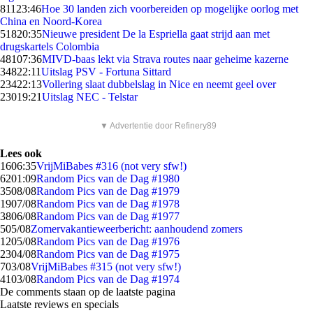
811
23:46
Hoe 30 landen zich voorbereiden op mogelijke oorlog met
China en Noord-Korea
518
20:35
Nieuwe president De la Espriella gaat strijd aan met
drugskartels Colombia
481
07:36
MIVD-baas lekt via Strava routes naar geheime kazerne
348
22:11
Uitslag PSV - Fortuna Sittard
234
22:13
Vollering slaat dubbelslag in Nice en neemt geel over
230
19:21
Uitslag NEC - Telstar
▼ Advertentie door Refinery89
Lees ook
16
06:35
VrijMiBabes #316 (not very sfw!)
62
01:09
Random Pics van de Dag #1980
35
08/08
Random Pics van de Dag #1979
19
07/08
Random Pics van de Dag #1978
38
06/08
Random Pics van de Dag #1977
5
05/08
Zomervakantieweerbericht: aanhoudend zomers
12
05/08
Random Pics van de Dag #1976
23
04/08
Random Pics van de Dag #1975
7
03/08
VrijMiBabes #315 (not very sfw!)
41
03/08
Random Pics van de Dag #1974
De comments staan op de laatste pagina
Laatste reviews en specials