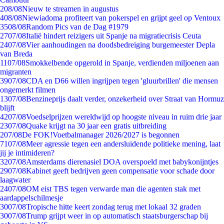
2
08/08
Nieuw te streamen in augustus
4
08/08
Niewiadoma profiteert van pokerspel en grijpt geel op Ventoux
35
08/08
Random Pics van de Dag #1979
27
07/08
Italië hindert reizigers uit Spanje na migratiecrisis Ceuta
24
07/08
Vier aanhoudingen na doodsbedreiging burgemeester Depla
van Breda
11
07/08
Smokkelbende opgerold in Spanje, verdienden miljoenen aan
migranten
39
07/08
CDA en D66 willen ingrijpen tegen 'gluurbrillen' die mensen
ongemerkt filmen
13
07/08
Benzineprijs daalt verder, onzekerheid over Straat van Hormuz
blijft
42
07/08
Voedselprijzen wereldwijd op hoogste niveau in ruim drie jaar
23
07/08
Quake krijgt na 30 jaar een gratis uitbreiding
2
07/08
De FOK!Voetbalmanager 2026/2027 is begonnen
71
07/08
Meer agressie tegen een andersluidende politieke mening, laat
jij je intimideren?
32
07/08
Amsterdams dierenasiel DOA overspoeld met babykonijntjes
29
07/08
Kabinet geeft bedrijven geen compensatie voor schade door
laagwater
24
07/08
OM eist TBS tegen verwarde man die agenten stak met
aardappelschilmesje
30
07/08
Tropische hitte keert zondag terug met lokaal 32 graden
30
07/08
Trump grijpt weer in op automatisch staatsburgerschap bij