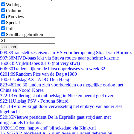
Weblog
Column
(P)review
Special
Poll
Scrollbar gebruiken
opslaan
0
09:39
Iran stelt zes eisen aan VS voor heropening Straat van Hormuz
9
07:36
MIVD-baas lekt via Strava routes naar geheime kazerne
16
06:35
VrijMiBabes #316 (not very sfw!)
6
06:30
Trailers kijken: de bioscoopreleases van week 32
62
01:09
Random Pics van de Dag #1980
1
00:01
Uitslag AZ - ADO Den Haag
8
23:46
Hoe 30 landen zich voorbereiden op mogelijke oorlog met
China en Noord-Korea
3
22:13
Vollering slaat dubbelslag in Nice en neemt geel over
9
22:11
Uitslag PSV - Fortuna Sittard
4
21:14
Vrouw krijgt door verwisseling het embryo van ander stel
ingebracht
5
20:35
Nieuwe president De la Espriella gaat strijd aan met
drugskartels Colombia
10
20:11
Geen 'happy end' bij seksdate via Kinky.nl
35
19:57
XR blokkeert A12 ruim twee uur, agent gebeten bij