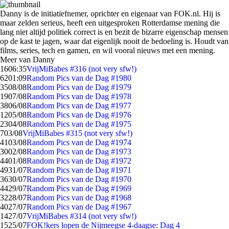
Danny is de initiatiefnemer, oprichter en eigenaar van FOK.nl. Hij is
maar zelden serieus, heeft een uitgesproken Rotterdamse mening die
lang niet altijd politiek correct is en bezit de bizarre eigenschap mensen
op de kast te jagen, waar dat eigenlijk nooit de bedoeling is. Houdt van
films, series, tech en gamen, en wil vooral nieuws met een mening.
Meer van Danny
16
06:35
VrijMiBabes #316 (not very sfw!)
62
01:09
Random Pics van de Dag #1980
35
08/08
Random Pics van de Dag #1979
19
07/08
Random Pics van de Dag #1978
38
06/08
Random Pics van de Dag #1977
12
05/08
Random Pics van de Dag #1976
23
04/08
Random Pics van de Dag #1975
7
03/08
VrijMiBabes #315 (not very sfw!)
41
03/08
Random Pics van de Dag #1974
30
02/08
Random Pics van de Dag #1973
44
01/08
Random Pics van de Dag #1972
49
31/07
Random Pics van de Dag #1971
36
30/07
Random Pics van de Dag #1970
44
29/07
Random Pics van de Dag #1969
32
28/07
Random Pics van de Dag #1968
40
27/07
Random Pics van de Dag #1967
14
27/07
VrijMiBabes #314 (not very sfw!)
15
25/07
FOK!kers lopen de Nijmeegse 4-daagse: Dag 4