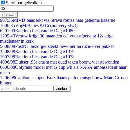
Scrollbar gebruiken
opslaan
9
07:36
MIVD-baas lekt via Strava routes naar geheime kazerne
16
06:35
VrijMiBabes #316 (not very sfw!)
62
01:09
Random Pics van de Dag #1980
12
09:49
Vrouw krijgt 30 maanden cel voor afpersing 12-jarige
misdienaar in kerk
50
08/08
PostNL-bezorger steekt bewoner na ruzie over pakket
35
08/08
Random Pics van de Dag #1979
19
07/08
Random Pics van de Dag #1978
40
06/08
Duitser (93) crasht met quad tegen boom, vier gewonden
66
06/08
Onlyfans-model met G-cup wil als NASA-ambassadeur naar
maan
12
06/08
Capibara's lopen Braziliaans parlementsgebouw Mato Grosso
binnen