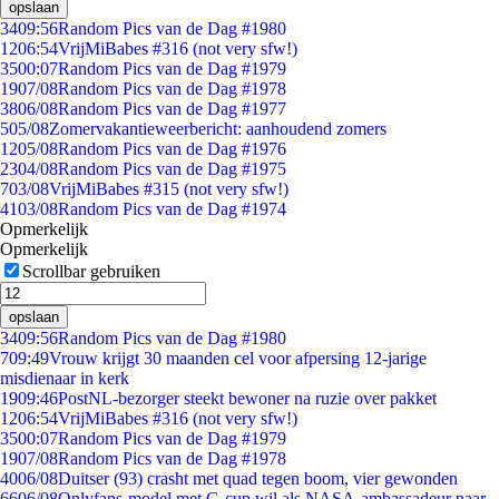
opslaan
34
09:56
Random Pics van de Dag #1980
12
06:54
VrijMiBabes #316 (not very sfw!)
35
00:07
Random Pics van de Dag #1979
19
07/08
Random Pics van de Dag #1978
38
06/08
Random Pics van de Dag #1977
5
05/08
Zomervakantieweerbericht: aanhoudend zomers
12
05/08
Random Pics van de Dag #1976
23
04/08
Random Pics van de Dag #1975
7
03/08
VrijMiBabes #315 (not very sfw!)
41
03/08
Random Pics van de Dag #1974
Opmerkelijk
Opmerkelijk
Scrollbar gebruiken
opslaan
34
09:56
Random Pics van de Dag #1980
7
09:49
Vrouw krijgt 30 maanden cel voor afpersing 12-jarige
misdienaar in kerk
19
09:46
PostNL-bezorger steekt bewoner na ruzie over pakket
12
06:54
VrijMiBabes #316 (not very sfw!)
35
00:07
Random Pics van de Dag #1979
19
07/08
Random Pics van de Dag #1978
40
06/08
Duitser (93) crasht met quad tegen boom, vier gewonden
66
06/08
Onlyfans-model met G-cup wil als NASA-ambassadeur naar