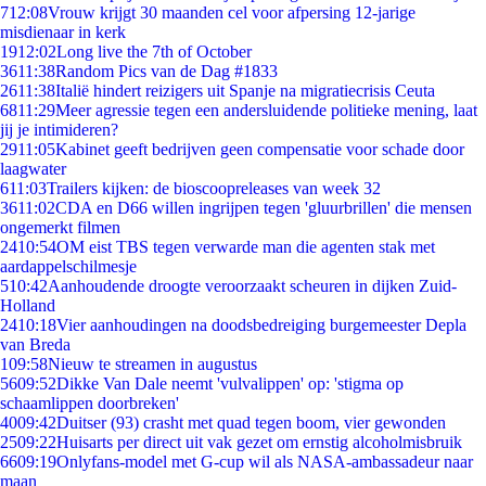
7
12:08
Vrouw krijgt 30 maanden cel voor afpersing 12-jarige
misdienaar in kerk
19
12:02
Long live the 7th of October
36
11:38
Random Pics van de Dag #1833
26
11:38
Italië hindert reizigers uit Spanje na migratiecrisis Ceuta
68
11:29
Meer agressie tegen een andersluidende politieke mening, laat
jij je intimideren?
29
11:05
Kabinet geeft bedrijven geen compensatie voor schade door
laagwater
6
11:03
Trailers kijken: de bioscoopreleases van week 32
36
11:02
CDA en D66 willen ingrijpen tegen 'gluurbrillen' die mensen
ongemerkt filmen
24
10:54
OM eist TBS tegen verwarde man die agenten stak met
aardappelschilmesje
5
10:42
Aanhoudende droogte veroorzaakt scheuren in dijken Zuid-
Holland
24
10:18
Vier aanhoudingen na doodsbedreiging burgemeester Depla
van Breda
1
09:58
Nieuw te streamen in augustus
56
09:52
Dikke Van Dale neemt 'vulvalippen' op: 'stigma op
schaamlippen doorbreken'
40
09:42
Duitser (93) crasht met quad tegen boom, vier gewonden
25
09:22
Huisarts per direct uit vak gezet om ernstig alcoholmisbruik
66
09:19
Onlyfans-model met G-cup wil als NASA-ambassadeur naar
maan