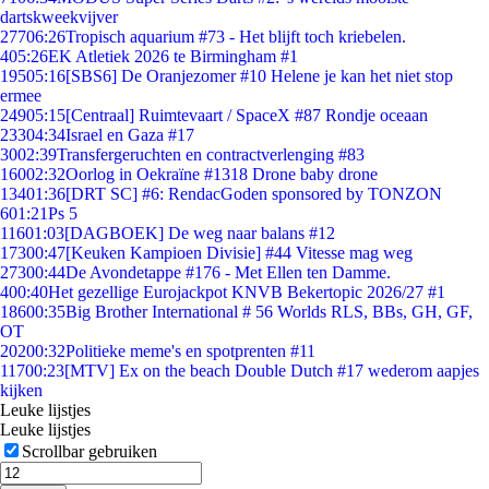
dartskweekvijver
277
06:26
Tropisch aquarium #73 - Het blijft toch kriebelen.
4
05:26
EK Atletiek 2026 te Birmingham #1
195
05:16
[SBS6] De Oranjezomer #10 Helene je kan het niet stop
ermee
249
05:15
[Centraal] Ruimtevaart / SpaceX #87 Rondje oceaan
233
04:34
Israel en Gaza #17
30
02:39
Transfergeruchten en contractverlenging #83
160
02:32
Oorlog in Oekraïne #1318 Drone baby drone
134
01:36
[DRT SC] #6: RendacGoden sponsored by TONZON
6
01:21
Ps 5
116
01:03
[DAGBOEK] De weg naar balans #12
173
00:47
[Keuken Kampioen Divisie] #44 Vitesse mag weg
273
00:44
De Avondetappe #176 - Met Ellen ten Damme.
4
00:40
Het gezellige Eurojackpot KNVB Bekertopic 2026/27 #1
186
00:35
Big Brother International # 56 Worlds RLS, BBs, GH, GF,
OT
202
00:32
Politieke meme's en spotprenten #11
117
00:23
[MTV] Ex on the beach Double Dutch #17 wederom aapjes
kijken
Leuke lijstjes
Leuke lijstjes
Scrollbar gebruiken