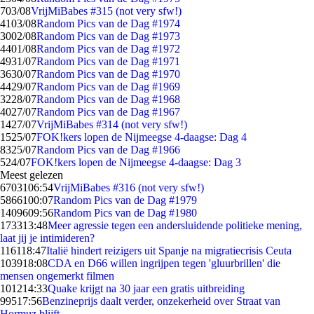
7
03/08
VrijMiBabes #315 (not very sfw!)
41
03/08
Random Pics van de Dag #1974
30
02/08
Random Pics van de Dag #1973
44
01/08
Random Pics van de Dag #1972
49
31/07
Random Pics van de Dag #1971
36
30/07
Random Pics van de Dag #1970
44
29/07
Random Pics van de Dag #1969
32
28/07
Random Pics van de Dag #1968
40
27/07
Random Pics van de Dag #1967
14
27/07
VrijMiBabes #314 (not very sfw!)
15
25/07
FOK!kers lopen de Nijmeegse 4-daagse: Dag 4
83
25/07
Random Pics van de Dag #1966
5
24/07
FOK!kers lopen de Nijmeegse 4-daagse: Dag 3
Meest gelezen
67031
06:54
VrijMiBabes #316 (not very sfw!)
58661
00:07
Random Pics van de Dag #1979
14096
09:56
Random Pics van de Dag #1980
1733
13:48
Meer agressie tegen een andersluidende politieke mening,
laat jij je intimideren?
1161
18:47
Italië hindert reizigers uit Spanje na migratiecrisis Ceuta
1039
18:08
CDA en D66 willen ingrijpen tegen 'gluurbrillen' die
mensen ongemerkt filmen
1012
14:33
Quake krijgt na 30 jaar een gratis uitbreiding
995
17:56
Benzineprijs daalt verder, onzekerheid over Straat van
Hormuz blijft