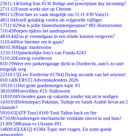
236
11:14
Oorlog Iran #136 Bridge and powerplant day incoming?
27
11:12
Forum werkt niet op Chrome
90
11:12
Post hier zo vaak mogelijk om 11:11 #39 Vanz11
48
11:04
Jezelf gelukkig voelen als vrijgezelle vijftiger
175
11:02
Wat is jullie binnenhuistemperatuur? #81 Horrorzomer
7
10:45
Poepen tijdens het tandenpoetsen
48
10:44
Zou je vreemdgaan in een relatie kunnen vergeven?
11
10:44
Hoe hiermee om te gaan?
60
10:36
Magic mushrooms
12
10:31
Opmerkelijke foto's van Funda #243
51
10:20
Eeuwig voortleven
8
10:19
Weer een parkeergarage dicht in Dordrecht, auto's zo snel
mogelijk weg
223
10:15
[Live Eredivisie #1784] Dying seconds van het seizoen!
0
10:14
[KERST] Adventskalenders 2026
105
10:11
Het grote goedemorgen topic #3
38
10:08
Horrorfilms #33: Halloween
118
10:04
Vrienden gaan op vakantie zonder mij uit te nodigen
14
10:03
Defensiepact Pakistan, Turkije en Saudi-Arabië bevat art.5
clausule?
59
10:03
[ATP Tour] #169 Tosti Tallon back on fire
67
10:00
Aanbrengen mechanische ventilatie zinvol in oud huis?
213
09:58
Russia vs Ukraine #91
146
09:45
[AKQ] #3384 Topic met vragen. En soms goede
antwoorden.