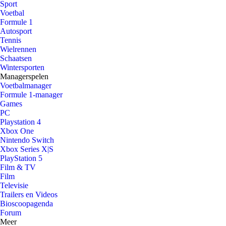
Sport
Voetbal
Formule 1
Autosport
Tennis
Wielrennen
Schaatsen
Wintersporten
Managerspelen
Voetbalmanager
Formule 1-manager
Games
PC
Playstation 4
Xbox One
Nintendo Switch
Xbox Series X|S
PlayStation 5
Film & TV
Film
Televisie
Trailers en Videos
Bioscoopagenda
Forum
Meer