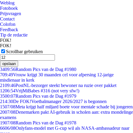
Weblog
Fotoboek
Prijsvragen
Contact
Colofon
Feedback
Tip de redactie
FOK!
FOK!
Scrollbar gebruiken
opslaan
34
09:56
Random Pics van de Dag #1980
7
09:49
Vrouw krijgt 30 maanden cel voor afpersing 12-jarige
misdienaar in kerk
21
09:46
PostNL-bezorger steekt bewoner na ruzie over pakket
12
06:54
VrijMiBabes #316 (not very sfw!)
35
00:07
Random Pics van de Dag #1979
2
14:30
De FOK!Voetbalmanager 2026/2027 is begonnen
15
07/08
Meta krijgt half miljard boete voor mentale schade bij jongeren
20
07/08
Denemarken pakt AI-gebruik in scholen aan: extra mondelinge
examens
19
07/08
Random Pics van de Dag #1978
66
06/08
Onlyfans-model met G-cup wil als NASA-ambassadeur naar