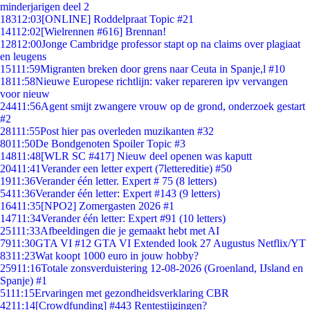
minderjarigen deel 2
183
12:03
[ONLINE] Roddelpraat Topic #21
141
12:02
[Wielrennen #616] Brennan!
128
12:00
Jonge Cambridge professor stapt op na claims over plagiaat
en leugens
151
11:59
Migranten breken door grens naar Ceuta in Spanje,l #10
18
11:58
Nieuwe Europese richtlijn: vaker repareren ipv vervangen
voor nieuw
244
11:56
Agent smijt zwangere vrouw op de grond, onderzoek gestart
#2
281
11:55
Post hier pas overleden muzikanten #32
80
11:50
De Bondgenoten Spoiler Topic #3
148
11:48
[WLR SC #417] Nieuw deel openen was kaputt
204
11:41
Verander een letter expert (7lettereditie) #50
19
11:36
Verander één letter. Expert # 75 (8 letters)
54
11:36
Verander één letter: Expert #143 (9 letters)
164
11:35
[NPO2] Zomergasten 2026 #1
147
11:34
Verander één letter: Expert #91 (10 letters)
251
11:33
Afbeeldingen die je gemaakt hebt met AI
79
11:30
GTA VI #12 GTA VI Extended look 27 Augustus Netflix/YT
83
11:23
Wat koopt 1000 euro in jouw hobby?
259
11:16
Totale zonsverduistering 12-08-2026 (Groenland, IJsland en
Spanje) #1
51
11:15
Ervaringen met gezondheidsverklaring CBR
42
11:14
[Crowdfunding] #443 Rentestijgingen?