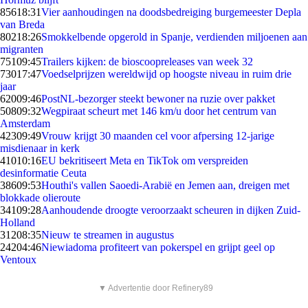
856
18:31
Vier aanhoudingen na doodsbedreiging burgemeester Depla
van Breda
802
18:26
Smokkelbende opgerold in Spanje, verdienden miljoenen aan
migranten
751
09:45
Trailers kijken: de bioscoopreleases van week 32
730
17:47
Voedselprijzen wereldwijd op hoogste niveau in ruim drie
jaar
620
09:46
PostNL-bezorger steekt bewoner na ruzie over pakket
508
09:32
Wegpiraat scheurt met 146 km/u door het centrum van
Amsterdam
423
09:49
Vrouw krijgt 30 maanden cel voor afpersing 12-jarige
misdienaar in kerk
410
10:16
EU bekritiseert Meta en TikTok om verspreiden
desinformatie Ceuta
386
09:53
Houthi's vallen Saoedi-Arabië en Jemen aan, dreigen met
blokkade olieroute
341
09:28
Aanhoudende droogte veroorzaakt scheuren in dijken Zuid-
Holland
312
08:35
Nieuw te streamen in augustus
242
04:46
Niewiadoma profiteert van pokerspel en grijpt geel op
Ventoux
▼ Advertentie door Refinery89