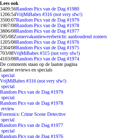
Lees ook
34
09:56
Random Pics van de Dag #1980
12
06:54
VrijMiBabes #316 (not very sfw!)
35
00:07
Random Pics van de Dag #1979
19
07/08
Random Pics van de Dag #1978
38
06/08
Random Pics van de Dag #1977
5
05/08
Zomervakantieweerbericht: aanhoudend zomers
12
05/08
Random Pics van de Dag #1976
23
04/08
Random Pics van de Dag #1975
7
03/08
VrijMiBabes #315 (not very sfw!)
41
03/08
Random Pics van de Dag #1974
De comments staan op de laatste pagina
Laatste reviews en specials
special
VrijMiBabes #316 (not very sfw!)
special
Random Pics van de Dag #1979
special
Random Pics van de Dag #1978
review
Forensics: Crime Scene Detective
special
Random Pics van de Dag #1977
special
Random Pics van de Dag #1976