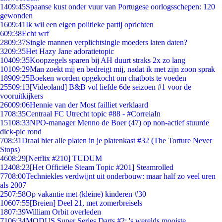
14
09:45
Spaanse kust onder vuur van Portugese oorlogsschepen: 120
gewonden
16
09:41
Ik wil een eigen politieke partij oprichten
6
09:38
Echt wrf
28
09:37
Single mannen verplichtsingle moeders laten daten?
32
09:35
Het Hazy Jane adoratietopic
104
09:35
Koopzegels sparen bij AH duurt straks 2x zo lang
101
09:29
Man zoekt mij en bedreigt mij, nadat ik met zijn zoon sprak
189
09:25
Boeken worden opgekocht om chatbots te voeden
255
09:13
[Videoland] B&B vol liefde 6de seizoen #1 voor de
vooruitkijkers
260
09:06
Hennie van der Most failliet verklaard
17
08:35
Centraal FC Utrecht topic #88 - #CorreiaIn
151
08:33
NPO-manager Menno de Boer (47) op non-actief stuurde
dick-pic rond
7
08:31
Draai hier alle platen in je platenkast #32 (The Torture Never
Stops)
46
08:29
[Netflix #210] TUDUM
124
08:23
[Het Officiële Steam Topic #201] Steamrolled
77
08:00
Techniekles verdwijnt uit onderbouw: maar half zo veel uren
als 2007
25
07:58
Op vakantie met (kleine) kinderen #30
106
07:55
[Breien] Deel 21, met zomerbreisels
18
07:39
William Orbit overleden
71
06:34
MODUS Super Series Darts #2: 's werelds mooiste