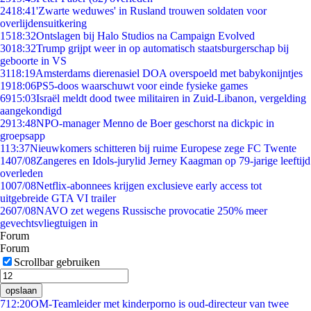
24
18:41
'Zwarte weduwes' in Rusland trouwen soldaten voor
overlijdensuitkering
15
18:32
Ontslagen bij Halo Studios na Campaign Evolved
30
18:32
Trump grijpt weer in op automatisch staatsburgerschap bij
geboorte in VS
31
18:19
Amsterdams dierenasiel DOA overspoeld met babykonijntjes
19
18:06
PS5-doos waarschuwt voor einde fysieke games
69
15:03
Israël meldt dood twee militairen in Zuid-Libanon, vergelding
aangekondigd
29
13:48
NPO-manager Menno de Boer geschorst na dickpic in
groepsapp
1
13:37
Nieuwkomers schitteren bij ruime Europese zege FC Twente
14
07/08
Zangeres en Idols-jurylid Jerney Kaagman op 79-jarige leeftijd
overleden
10
07/08
Netflix-abonnees krijgen exclusieve early access tot
uitgebreide GTA VI trailer
26
07/08
NAVO zet wegens Russische provocatie 250% meer
gevechtsvliegtuigen in
Forum
Forum
Scrollbar gebruiken
opslaan
7
12:20
OM-Teamleider met kinderporno is oud-directeur van twee