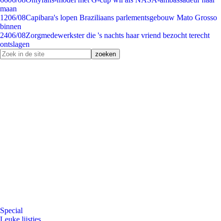
maan
12
06/08
Capibara's lopen Braziliaans parlementsgebouw Mato Grosso
binnen
24
06/08
Zorgmedewerkster die 's nachts haar vriend bezocht terecht
ontslagen
Special
Leuke lijstjes