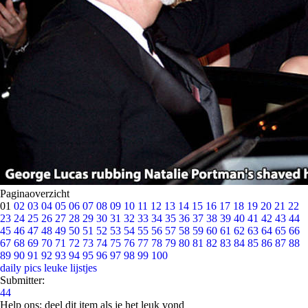
Paginaoverzicht
01
02
03
04
05
06
07
08
09
10
11
12
13
14
15
16
17
18
19
20
21
22
23
24
25
26
27
28
29
30
31
32
33
34
35
36
37
38
39
40
41
42
43
44
45
46
47
48
49
50
51
52
53
54
55
56
57
58
59
60
61
62
63
64
65
66
67
68
69
70
71
72
73
74
75
76
77
78
79
80
81
82
83
84
85
86
87
88
89
90
91
92
93
94
95
96
97
98
99
100
daily pics
leuke lijstjes
Submitter:
44
Help ons; deel dit item als je het leuk vond