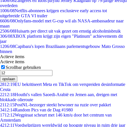
14
06/08
Zangeres en Idols-jurylid Jerney Kaagman op 79-jarige leeftijd
overleden
10
06/08
Netflix-abonnees krijgen exclusieve early access tot
uitgebreide GTA VI trailer
66
06/08
Onlyfans-model met G-cup wil als NASA-ambassadeur naar
maan
25
06/08
Huisarts per direct uit vak gezet om ernstig alcoholmisbruik
3
06/08
XBOX platform krijgt zijn eigen "Platinum" achievements dit
jaar
12
06/08
Capibara's lopen Braziliaans parlementsgebouw Mato Grosso
binnen
Actieve items
Actieve items
Scrollbar gebruiken
opslaan
28
12:19
EU bekritiseert Meta en TikTok om verspreiden desinformatie
Ceuta
22
12:18
Houthi's vallen Saoedi-Arabië en Jemen aan, dreigen met
blokkade olieroute
21
12:15
PostNL-bezorger steekt bewoner na ruzie over pakket
34
12:14
Random Pics van de Dag #1980
17
12:12
Wegpiraat scheurt met 146 km/u door het centrum van
Amsterdam
42
12:11
Voedselprijzen wereldwijd op hoogste niveau in ruim drie jaar