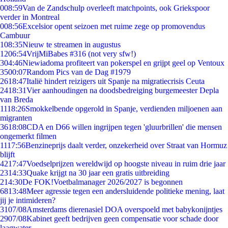
0
08:59
Van de Zandschulp overleeft matchpoints, ook Griekspoor
verder in Montreal
0
08:56
Excelsior opent seizoen met ruime zege op promovendus
Cambuur
1
08:35
Nieuw te streamen in augustus
12
06:54
VrijMiBabes #316 (not very sfw!)
3
04:46
Niewiadoma profiteert van pokerspel en grijpt geel op Ventoux
35
00:07
Random Pics van de Dag #1979
26
18:47
Italië hindert reizigers uit Spanje na migratiecrisis Ceuta
24
18:31
Vier aanhoudingen na doodsbedreiging burgemeester Depla
van Breda
11
18:26
Smokkelbende opgerold in Spanje, verdienden miljoenen aan
migranten
36
18:08
CDA en D66 willen ingrijpen tegen 'gluurbrillen' die mensen
ongemerkt filmen
11
17:56
Benzineprijs daalt verder, onzekerheid over Straat van Hormuz
blijft
42
17:47
Voedselprijzen wereldwijd op hoogste niveau in ruim drie jaar
23
14:33
Quake krijgt na 30 jaar een gratis uitbreiding
2
14:30
De FOK!Voetbalmanager 2026/2027 is begonnen
68
13:48
Meer agressie tegen een andersluidende politieke mening, laat
jij je intimideren?
31
07/08
Amsterdams dierenasiel DOA overspoeld met babykonijntjes
29
07/08
Kabinet geeft bedrijven geen compensatie voor schade door
laagwater