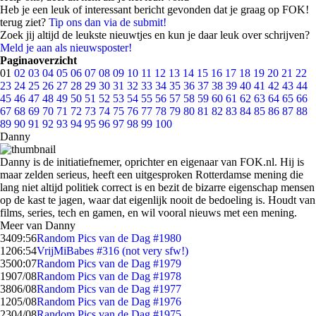
Heb je een leuk of interessant bericht gevonden dat je graag op FOK!
terug ziet?
Tip ons dan via de submit!
Zoek jij altijd de leukste nieuwtjes en kun je daar leuk over schrijven?
Meld je aan als nieuwsposter!
Paginaoverzicht
01
02
03
04
05
06
07
08
09
10
11
12
13
14
15
16
17
18
19
20
21
22
23
24
25
26
27
28
29
30
31
32
33
34
35
36
37
38
39
40
41
42
43
44
45
46
47
48
49
50
51
52
53
54
55
56
57
58
59
60
61
62
63
64
65
66
67
68
69
70
71
72
73
74
75
76
77
78
79
80
81
82
83
84
85
86
87
88
89
90
91
92
93
94
95
96
97
98
99
100
Danny
Danny is de initiatiefnemer, oprichter en eigenaar van FOK.nl. Hij is
maar zelden serieus, heeft een uitgesproken Rotterdamse mening die
lang niet altijd politiek correct is en bezit de bizarre eigenschap mensen
op de kast te jagen, waar dat eigenlijk nooit de bedoeling is. Houdt van
films, series, tech en gamen, en wil vooral nieuws met een mening.
Meer van Danny
34
09:56
Random Pics van de Dag #1980
12
06:54
VrijMiBabes #316 (not very sfw!)
35
00:07
Random Pics van de Dag #1979
19
07/08
Random Pics van de Dag #1978
38
06/08
Random Pics van de Dag #1977
12
05/08
Random Pics van de Dag #1976
23
04/08
Random Pics van de Dag #1975