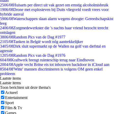
maan
25
06/08
Huisarts per direct uit vak gezet om ernstig alcoholmisbruik
19
06/08
Drone met explosieven bij Duits vliegveld voedt vrees voor
hybride aanval
59
06/08
Waterschappen slaan alarm wegens droogte: Gereedschapskist
leeg
24
06/08
Zorgmedewerkster die 's nachts haar vriend bezocht terecht
ontslagen
38
06/08
Random Pics van de Dag #1977
21
05/08
Tanken in België wordt nóg aantrekkelijker
34
05/08
Dirk sluit supermarkt op de Wallen na golf van diefstal en
agressie
12
05/08
Random Pics van de Dag #1976
6
04/08
Kraftwerk brengt ruimteschip terug naar Eindhoven
20
04/08
Apple vecht Britse eis tot inbouwen backdoor in iCloud aan
85
04/08
'Witte' mannen discrimineren is volgens OM geen enkel
probleem
Laatste items
Laatste items
Toon berichten uit deze thema's
Actueel
Entertainment
Sport
Film & Tv
Games