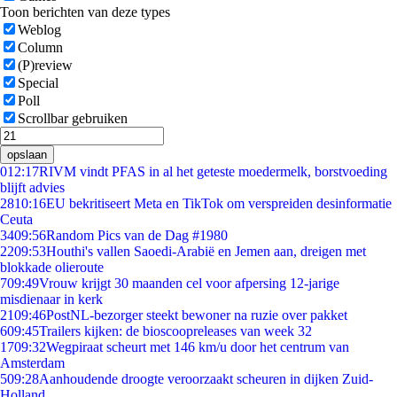
Toon berichten van deze types
Weblog
Column
(P)review
Special
Poll
Scrollbar gebruiken
opslaan
0
12:17
RIVM vindt PFAS in al het geteste moedermelk, borstvoeding
blijft advies
28
10:16
EU bekritiseert Meta en TikTok om verspreiden desinformatie
Ceuta
34
09:56
Random Pics van de Dag #1980
22
09:53
Houthi's vallen Saoedi-Arabië en Jemen aan, dreigen met
blokkade olieroute
7
09:49
Vrouw krijgt 30 maanden cel voor afpersing 12-jarige
misdienaar in kerk
21
09:46
PostNL-bezorger steekt bewoner na ruzie over pakket
6
09:45
Trailers kijken: de bioscoopreleases van week 32
17
09:32
Wegpiraat scheurt met 146 km/u door het centrum van
Amsterdam
5
09:28
Aanhoudende droogte veroorzaakt scheuren in dijken Zuid-
Holland