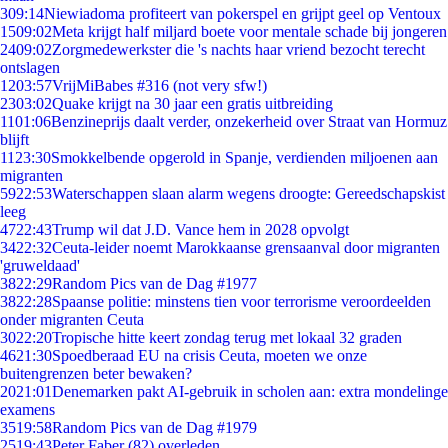
3
09:14
Niewiadoma profiteert van pokerspel en grijpt geel op Ventoux
15
09:02
Meta krijgt half miljard boete voor mentale schade bij jongeren
24
09:02
Zorgmedewerkster die 's nachts haar vriend bezocht terecht
ontslagen
12
03:57
VrijMiBabes #316 (not very sfw!)
23
03:02
Quake krijgt na 30 jaar een gratis uitbreiding
11
01:06
Benzineprijs daalt verder, onzekerheid over Straat van Hormuz
blijft
11
23:30
Smokkelbende opgerold in Spanje, verdienden miljoenen aan
migranten
59
22:53
Waterschappen slaan alarm wegens droogte: Gereedschapskist
leeg
47
22:43
Trump wil dat J.D. Vance hem in 2028 opvolgt
34
22:32
Ceuta-leider noemt Marokkaanse grensaanval door migranten
'gruweldaad'
38
22:29
Random Pics van de Dag #1977
38
22:28
Spaanse politie: minstens tien voor terrorisme veroordeelden
onder migranten Ceuta
30
22:20
Tropische hitte keert zondag terug met lokaal 32 graden
46
21:30
Spoedberaad EU na crisis Ceuta, moeten we onze
buitengrenzen beter bewaken?
20
21:01
Denemarken pakt AI-gebruik in scholen aan: extra mondelinge
examens
35
19:58
Random Pics van de Dag #1979
25
19:43
Peter Faber (82) overleden