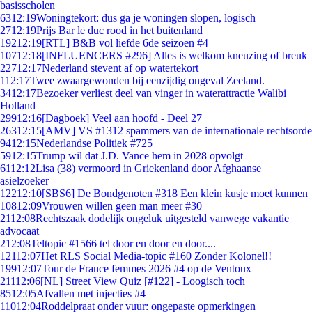
basisscholen
63
12:19
Woningtekort: dus ga je woningen slopen, logisch
27
12:19
Prijs Bar le duc rood in het buitenland
192
12:19
[RTL] B&B vol liefde 6de seizoen #4
107
12:18
[INFLUENCERS #296] Alles is welkom kneuzing of breuk
227
12:17
Nederland stevent af op watertekort
1
12:17
Twee zwaargewonden bij eenzijdig ongeval Zeeland.
34
12:17
Bezoeker verliest deel van vinger in waterattractie Walibi
Holland
299
12:16
[Dagboek] Veel aan hoofd - Deel 27
263
12:15
[AMV] VS #1312 spammers van de internationale rechtsorde
94
12:15
Nederlandse Politiek #725
59
12:15
Trump wil dat J.D. Vance hem in 2028 opvolgt
61
12:12
Lisa (38) vermoord in Griekenland door Afghaanse
asielzoeker
122
12:10
[SBS6] De Bondgenoten #318 Een klein kusje moet kunnen
108
12:09
Vrouwen willen geen man meer #30
21
12:08
Rechtszaak dodelijk ongeluk uitgesteld vanwege vakantie
advocaat
2
12:08
Teltopic #1566 tel door en door en door....
121
12:07
Het RLS Social Media-topic #160 Zonder Kolonel!!
199
12:07
Tour de France femmes 2026 #4 op de Ventoux
211
12:06
[NL] Street View Quiz [#122] - Loogisch toch
85
12:05
Afvallen met injecties #4
110
12:04
Roddelpraat onder vuur: ongepaste opmerkingen