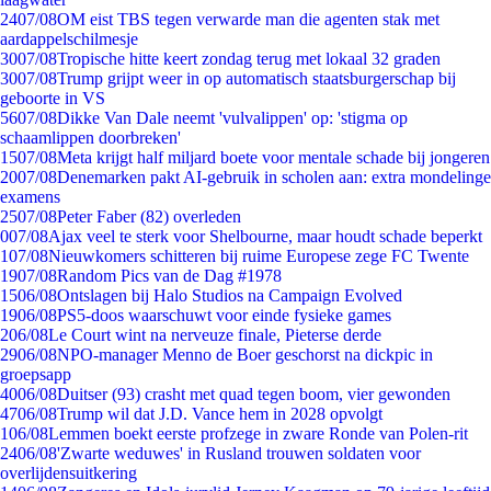
24
07/08
OM eist TBS tegen verwarde man die agenten stak met
aardappelschilmesje
30
07/08
Tropische hitte keert zondag terug met lokaal 32 graden
30
07/08
Trump grijpt weer in op automatisch staatsburgerschap bij
geboorte in VS
56
07/08
Dikke Van Dale neemt 'vulvalippen' op: 'stigma op
schaamlippen doorbreken'
15
07/08
Meta krijgt half miljard boete voor mentale schade bij jongeren
20
07/08
Denemarken pakt AI-gebruik in scholen aan: extra mondelinge
examens
25
07/08
Peter Faber (82) overleden
0
07/08
Ajax veel te sterk voor Shelbourne, maar houdt schade beperkt
1
07/08
Nieuwkomers schitteren bij ruime Europese zege FC Twente
19
07/08
Random Pics van de Dag #1978
15
06/08
Ontslagen bij Halo Studios na Campaign Evolved
19
06/08
PS5-doos waarschuwt voor einde fysieke games
2
06/08
Le Court wint na nerveuze finale, Pieterse derde
29
06/08
NPO-manager Menno de Boer geschorst na dickpic in
groepsapp
40
06/08
Duitser (93) crasht met quad tegen boom, vier gewonden
47
06/08
Trump wil dat J.D. Vance hem in 2028 opvolgt
1
06/08
Lemmen boekt eerste profzege in zware Ronde van Polen-rit
24
06/08
'Zwarte weduwes' in Rusland trouwen soldaten voor
overlijdensuitkering