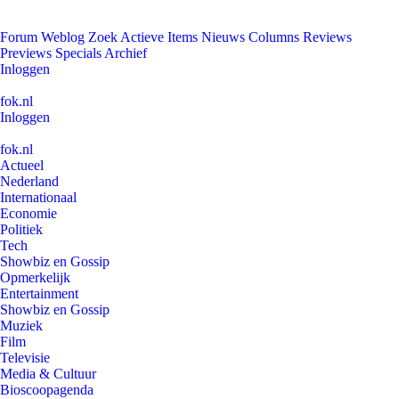
Forum
Weblog
Zoek
Actieve Items
Nieuws
Columns
Reviews
Previews
Specials
Archief
Inloggen
fok.nl
Inloggen
fok.nl
Actueel
Nederland
Internationaal
Economie
Politiek
Tech
Showbiz en Gossip
Opmerkelijk
Entertainment
Showbiz en Gossip
Muziek
Film
Televisie
Media & Cultuur
Bioscoopagenda