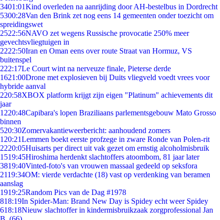
34
01:01
Kind overleden na aanrijding door AH-bestelbus in Dordrecht
53
00:28
Van den Brink zet nog eens 14 gemeenten onder toezicht om
spreidingswet
25
22:56
NAVO zet wegens Russische provocatie 250% meer
gevechtsvliegtuigen in
22
22:50
Iran en Oman eens over route Straat van Hormuz, VS
buitenspel
2
22:17
Le Court wint na nerveuze finale, Pieterse derde
16
21:00
Drone met explosieven bij Duits vliegveld voedt vrees voor
hybride aanval
2
20:58
XBOX platform krijgt zijn eigen "Platinum" achievements dit
jaar
12
20:48
Capibara's lopen Braziliaans parlementsgebouw Mato Grosso
binnen
5
20:30
Zomervakantieweerbericht: aanhoudend zomers
1
20:21
Lemmen boekt eerste profzege in zware Ronde van Polen-rit
22
20:05
Huisarts per direct uit vak gezet om ernstig alcoholmisbruik
15
19:45
Hiroshima herdenkt slachtoffers atoombom, 81 jaar later
38
19:40
Vinted-foto's van vrouwen massaal gedeeld op seksfora
21
19:34
OM: vierde verdachte (18) vast op verdenking van beramen
aanslag
19
19:25
Random Pics van de Dag #1978
8
18:19
In Spider-Man: Brand New Day is Spidey echt weer Spidey
6
18:18
Nieuw slachtoffer in kindermisbruikzaak zorgprofessional Jan
B. (66)