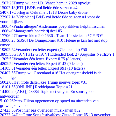
15
07:25
Trump wil dat J.D. Vance hem in 2028 opvolgt
150
07:18
[RTL] B&B vol liefde 6de seizoen #4
54
07:17
Oorlog in Oekraïne #1318 Drone baby drone
229
07:14
[Videoland] B&B vol liefde 6de seizoen #1 voor de
vooruitkijkers
18
06:47
Pinda-allergie? Andermans poep slikken helpt misschien
18
06:40
Managarm's boerderij deel #5.1
177
06:27
Touwtrekken 2.0 #636 - Team 1 beste team *G* *O*
189
06:23
[SBS6] De Oranjezomer #10 Helene je kan het niet stop
ermee
198
05:54
Verander een letter expert (7lettereditie) #50
38
05:53
GTA VI #12 GTA VI Extended look 27 Augustus Netflix/YT
13
05:53
Verander één letter. Expert # 75 (8 letters)
48
05:52
Verander één letter: Expert #143 (9 letters)
141
05:51
Verander één letter: Expert #91 (10 letters)
204
02:55
Trump wil Groenland #16 Het opengrensbeleid is de
schuldige
50
02:08
Het grote dagelijkse Trump nieuws topic #31
181
01:55
[ONLINE] Roddelpraat Topic #21
144
00:29
[AKQ] #3384 Topic met vragen. En soms goede
antwoorden.
51
00:26
Perez Hilton opgenomen op spoed na uitzenden van
gruwelijke video
274
23:56
Post hier pas overleden muzikanten #32
203
23:24
Het Grote Songfestivalfeest Ziggo Dome #5 13 november