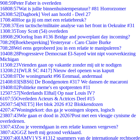
9
08:59
Peter Faber is overleden
168
08:57
Wat is jullie binnenhuistemperatuur? #81 Horrorzomer
263
08:52
[Dagboek] Veel aan hoofd - Deel 27
17
08:40
Hoe ga jij om met een relatiebreuk?
72
08:37
Een tactische/militaire analyse van het front in Oekraïne #31
13
08:35
Tony Scott (54) overleden
189
08:29
Oorlog Iran #136 Bridge and powerplant day incoming?
7
08:29
[Boekbespreking] Yesteryear - Caro Claire Burke
7
08:28
Wel eens geprobeerd jou in een relatie te manipuleren?
104
08:28
Progressieve Democraat El-Sayed wint nipt voorverkiezing
Michigan
115
08:23
Vrienden gaan op vakantie zonder mij uit te nodigen
132
08:21
[WLR SC #417] Nieuw deel openen was kaputt
152
08:07
De woningmarkt #96 Eenmaal, andermaal
214
08:03
[SBS6] De Bondgenoten #317 We dansen de macaroni
194
08:02
Politieke meme's en spotprenten #11
125
07:57
[Nederlands Elftal] Op naar Louis IV?
61
07:55
Overleden Acteurs & Actrices Deel #15
265
07:54
[NET5] Het blok 2026 #32 Blokkendozen
42
07:47
Woningtekort: dus ga je woningen slopen, logisch
238
07:43
Wie gaan er dood in 2026?Post met een vleugje cynisme de
overledenen.
33
07:43
Zou je vreemdgaan in een relatie kunnen vergeven?
38
07:42
GGZ heeft mij gezond verklaard.
230
07:40
[AMV] VS #1312 spammers van de internationale rechtsorde