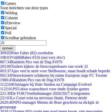
Games
Toon berichten van deze types
Weblog
Column
(P)review
Special
Poll
Scrollbar gebruiken
opslaan
3
09:05
Peter Faber (82) overleden
1
08:03
VrijMiBabes #316 (not very sfw!)
8
07:34
Random Pics van de Dag #1979
2
05:00
Trailers kijken: de bioscoopreleases van week 32
0
03:37
Ajax veel te sterk voor Shelbourne, maar houdt schade beperkt
0
02:34
Nieuwkomers schitteren bij ruime Europese zege FC Twente
19
00:45
Random Pics van de Dag #1978
11
22:04
Ontslagen bij Halo Studios na Campaign Evolved
11
22:01
PS5-doos waarschuwt voor einde fysieke games
2
21:30
De FOK!Voetbalmanager 2026/2027 is begonnen
2
21:03
Le Court wint na nerveuze finale, Pieterse derde
26
20:40
NPO-manager Menno de Boer geschorst na dickpic in
groepsapp
20
20:11
Duitser (93) crasht met quad tegen boom, vier gewonden