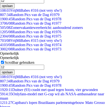
opslaan
1
08:03
VrijMiBabes #316 (not very sfw!)
8
07:34
Random Pics van de Dag #1979
19
00:45
Random Pics van de Dag #1978
37
06/08
Random Pics van de Dag #1977
5
05/08
Zomervakantieweerbericht: aanhoudend zomers
12
05/08
Random Pics van de Dag #1976
23
04/08
Random Pics van de Dag #1975
7
03/08
VrijMiBabes #315 (not very sfw!)
41
03/08
Random Pics van de Dag #1974
30
02/08
Random Pics van de Dag #1973
Opmerkelijk
Opmerkelijk
Scrollbar gebruiken
opslaan
1
08:03
VrijMiBabes #316 (not very sfw!)
8
07:34
Random Pics van de Dag #1979
19
00:45
Random Pics van de Dag #1978
19
20:11
Duitser (93) crasht met quad tegen boom, vier gewonden
59
14:35
Onlyfans-model met G-cup wil als NASA-ambassadeur naar
maan
12
11:27
Capibara's lopen Braziliaans parlementsgebouw Mato Grosso
binnen