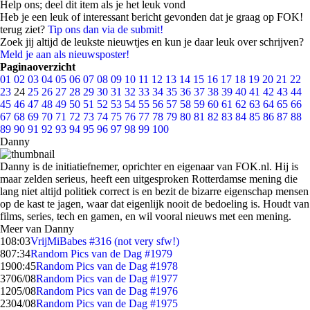
Help ons; deel dit item als je het leuk vond
Heb je een leuk of interessant bericht gevonden dat je graag op FOK!
terug ziet?
Tip ons dan via de submit!
Zoek jij altijd de leukste nieuwtjes en kun je daar leuk over schrijven?
Meld je aan als nieuwsposter!
Paginaoverzicht
01
02
03
04
05
06
07
08
09
10
11
12
13
14
15
16
17
18
19
20
21
22
23
24
25
26
27
28
29
30
31
32
33
34
35
36
37
38
39
40
41
42
43
44
45
46
47
48
49
50
51
52
53
54
55
56
57
58
59
60
61
62
63
64
65
66
67
68
69
70
71
72
73
74
75
76
77
78
79
80
81
82
83
84
85
86
87
88
89
90
91
92
93
94
95
96
97
98
99
100
Danny
Danny is de initiatiefnemer, oprichter en eigenaar van FOK.nl. Hij is
maar zelden serieus, heeft een uitgesproken Rotterdamse mening die
lang niet altijd politiek correct is en bezit de bizarre eigenschap mensen
op de kast te jagen, waar dat eigenlijk nooit de bedoeling is. Houdt van
films, series, tech en gamen, en wil vooral nieuws met een mening.
Meer van Danny
1
08:03
VrijMiBabes #316 (not very sfw!)
8
07:34
Random Pics van de Dag #1979
19
00:45
Random Pics van de Dag #1978
37
06/08
Random Pics van de Dag #1977
12
05/08
Random Pics van de Dag #1976
23
04/08
Random Pics van de Dag #1975