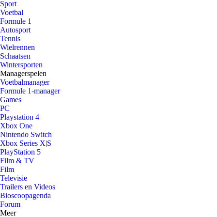
Sport
Voetbal
Formule 1
Autosport
Tennis
Wielrennen
Schaatsen
Wintersporten
Managerspelen
Voetbalmanager
Formule 1-manager
Games
PC
Playstation 4
Xbox One
Nintendo Switch
Xbox Series X|S
PlayStation 5
Film & TV
Film
Televisie
Trailers en Videos
Bioscoopagenda
Forum
Meer