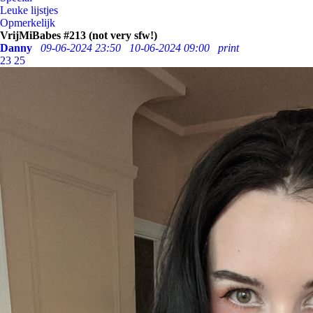
Leuke lijstjes
Opmerkelijk
VrijMiBabes #213 (not very sfw!)
Danny
09-06-2024 23:50
10-06-2024 09:00
print
23
25