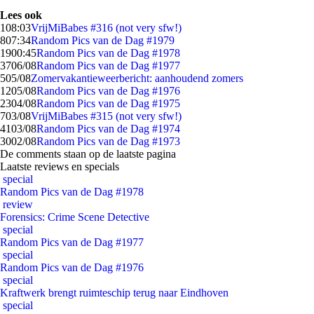
Lees ook
1
08:03
VrijMiBabes #316 (not very sfw!)
8
07:34
Random Pics van de Dag #1979
19
00:45
Random Pics van de Dag #1978
37
06/08
Random Pics van de Dag #1977
5
05/08
Zomervakantieweerbericht: aanhoudend zomers
12
05/08
Random Pics van de Dag #1976
23
04/08
Random Pics van de Dag #1975
7
03/08
VrijMiBabes #315 (not very sfw!)
41
03/08
Random Pics van de Dag #1974
30
02/08
Random Pics van de Dag #1973
De comments staan op de laatste pagina
Laatste reviews en specials
special
Random Pics van de Dag #1978
review
Forensics: Crime Scene Detective
special
Random Pics van de Dag #1977
special
Random Pics van de Dag #1976
special
Kraftwerk brengt ruimteschip terug naar Eindhoven
special