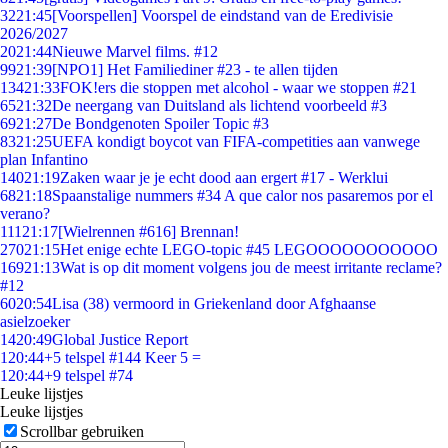
32
21:45
[Voorspellen] Voorspel de eindstand van de Eredivisie
2026/2027
20
21:44
Nieuwe Marvel films. #12
99
21:39
[NPO1] Het Familiediner #23 - te allen tijden
134
21:33
FOK!ers die stoppen met alcohol - waar we stoppen #21
65
21:32
De neergang van Duitsland als lichtend voorbeeld #3
69
21:27
De Bondgenoten Spoiler Topic #3
83
21:25
UEFA kondigt boycot van FIFA-competities aan vanwege
plan Infantino
140
21:19
Zaken waar je je echt dood aan ergert #17 - Werklui
68
21:18
Spaanstalige nummers #34 A que calor nos pasaremos por el
verano?
111
21:17
[Wielrennen #616] Brennan!
270
21:15
Het enige echte LEGO-topic #45 LEGOOOOOOOOOOO
169
21:13
Wat is op dit moment volgens jou de meest irritante reclame?
#12
60
20:54
Lisa (38) vermoord in Griekenland door Afghaanse
asielzoeker
14
20:49
Global Justice Report
1
20:44
+5 telspel #144 Keer 5 =
1
20:44
+9 telspel #74
Leuke lijstjes
Leuke lijstjes
Scrollbar gebruiken