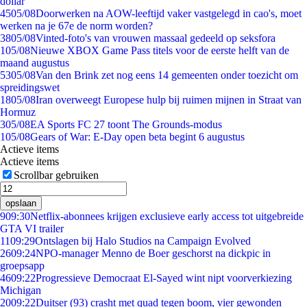
dollar
45
05/08
Doorwerken na AOW-leeftijd vaker vastgelegd in cao's, moet
werken na je 67e de norm worden?
38
05/08
Vinted-foto's van vrouwen massaal gedeeld op seksfora
1
05/08
Nieuwe XBOX Game Pass titels voor de eerste helft van de
maand augustus
53
05/08
Van den Brink zet nog eens 14 gemeenten onder toezicht om
spreidingswet
18
05/08
Iran overweegt Europese hulp bij ruimen mijnen in Straat van
Hormuz
3
05/08
EA Sports FC 27 toont The Grounds-modus
1
05/08
Gears of War: E-Day open beta begint 6 augustus
Actieve items
Actieve items
Scrollbar gebruiken
opslaan
9
09:30
Netflix-abonnees krijgen exclusieve early access tot uitgebreide
GTA VI trailer
11
09:29
Ontslagen bij Halo Studios na Campaign Evolved
26
09:24
NPO-manager Menno de Boer geschorst na dickpic in
groepsapp
46
09:22
Progressieve Democraat El-Sayed wint nipt voorverkiezing
Michigan
20
09:22
Duitser (93) crasht met quad tegen boom, vier gewonden