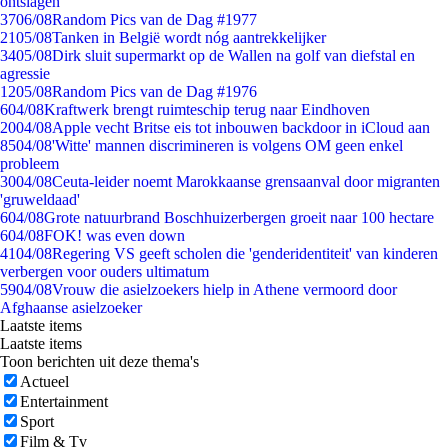
ontslagen
37
06/08
Random Pics van de Dag #1977
21
05/08
Tanken in België wordt nóg aantrekkelijker
34
05/08
Dirk sluit supermarkt op de Wallen na golf van diefstal en
agressie
12
05/08
Random Pics van de Dag #1976
6
04/08
Kraftwerk brengt ruimteschip terug naar Eindhoven
20
04/08
Apple vecht Britse eis tot inbouwen backdoor in iCloud aan
85
04/08
'Witte' mannen discrimineren is volgens OM geen enkel
probleem
30
04/08
Ceuta-leider noemt Marokkaanse grensaanval door migranten
'gruweldaad'
6
04/08
Grote natuurbrand Boschhuizerbergen groeit naar 100 hectare
6
04/08
FOK! was even down
41
04/08
Regering VS geeft scholen die 'genderidentiteit' van kinderen
verbergen voor ouders ultimatum
59
04/08
Vrouw die asielzoekers hielp in Athene vermoord door
Afghaanse asielzoeker
Laatste items
Laatste items
Toon berichten uit deze thema's
Actueel
Entertainment
Sport
Film & Tv