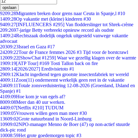
opslaan
92
09:28
Migranten breken door grens naar Ceuta in Spanje,l #10
14
09:28
Op vakantie met (kleine) kinderen #30
94
09:27
[INFLUENCERS #295] Van flodderslinger tot Shrek-crème
2
09:26
97-jarige Betty verbreekt opnieuw record als oudste
14
09:24
Rechtszaak dodelijk ongeluk uitgesteld vanwege vakantie
advocaat
203
09:23
Israel en Gaza #17
242
09:22
Tour de France femmes 2026 #3 Tijd voor de borstcrawl
120
09:22
[ShowChat #1259] Waar we gezellig klagen over de warmte
19
09:19
[ATP Tour] #169 Tosti Tallon back on fire
28
09:14
[2026/2027] Eredivisietoto #1
29
09:12
Klacht ingediend tegen grootste insectenfabriek ter wereld
40
09:11
Zoon(11) onderneemt werkelijk geen reet in de vakantie
246
09:11
Totale zonsverduistering 12-08-2026 (Groenland, IJsland en
Spanje) #1
41
09:09
Hoe kom je van egels af?
80
09:08
Meer dan 40 uur werken.
44
09:07
[Netflix #210] TUDUM
19
09:05
Vrouwen willen geen man meer #30
136
09:02
Grote natuurbrand in Noord-Limburg
109
09:02
NPO-manager Menno de Boer (47) op non-actief stuurde
dick-pic rond
100
08:59
Het grote goedemorgen topic #3