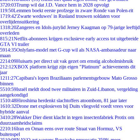
37
20:03
Trump wil dat J.D. Vance hem in 2028 opvolgt
1
19:50
Lemmen boekt eerste profzege in zware Ronde van Polen-rit
17
19:42
'Zwarte weduwes' in Rusland trouwen soldaten voor
overlijdensuitkering
13
18:20
Zangeres en Idols-jurylid Jerney Kaagman op 79-jarige leeftijd
overleden
8
15:21
Netflix-abonnees krijgen exclusieve early access tot uitgebreide
GTA VI trailer
59
14:35
Onlyfans-model met G-cup wil als NASA-ambassadeur naar
maan
22
14:09
Huisarts per direct uit vak gezet om ernstig alcoholmisbruik
2
12:12
XBOX platform krijgt zijn eigen "Platinum" achievements dit
jaar
12
11:27
Capibara's lopen Braziliaans parlementsgebouw Mato Grosso
binnen
55
10:59
Israël meldt dood twee militairen in Zuid-Libanon, vergelding
aangekondigd
15
10:48
Hiroshima herdenkt slachtoffers atoombom, 81 jaar later
16
10:32
Drone met explosieven bij Duits vliegveld voedt vrees voor
hybride aanval
34
10:28
Wakker Dier dient klacht in tegen insectenfabriek Protix om
duurzaamheidsclaims
22
10:16
Iran en Oman eens over route Straat van Hormuz, VS
buitenspel
25
10:08
NAVO zet wegens Russische provocatie 250% meer