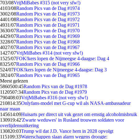
7
03/08
VrijMiBabes #315 (not very sfw!)
41
03/08
Random Pics van de Dag #1974
30
02/08
Random Pics van de Dag #1973
44
01/08
Random Pics van de Dag #1972
49
31/07
Random Pics van de Dag #1971
36
30/07
Random Pics van de Dag #1970
44
29/07
Random Pics van de Dag #1969
32
28/07
Random Pics van de Dag #1968
40
27/07
Random Pics van de Dag #1967
14
27/07
VrijMiBabes #314 (not very sfw!)
15
25/07
FOK!kers lopen de Nijmeegse 4-daagse: Dag 4
83
25/07
Random Pics van de Dag #1966
5
24/07
FOK!kers lopen de Nijmeegse 4-daagse: Dag 3
38
24/07
Random Pics van de Dag #1965
Meest gelezen
58605
00:45
Random Pics van de Dag #1978
11205
07:34
Random Pics van de Dag #1979
7904
08:03
VrijMiBabes #316 (not very sfw!)
2108
14:35
Onlyfans-model met G-cup wil als NASA-ambassadeur
naar maan
1456
14:09
Huisarts per direct uit vak gezet om ernstig alcoholmisbruik
1309
19:42
'Zwarte weduwes' in Rusland trouwen soldaten voor
overlijdensuitkering
1308
20:03
Trump wil dat J.D. Vance hem in 2028 opvolgt
1151
09:33
Waterschappen slaan alarm wegens droogte: