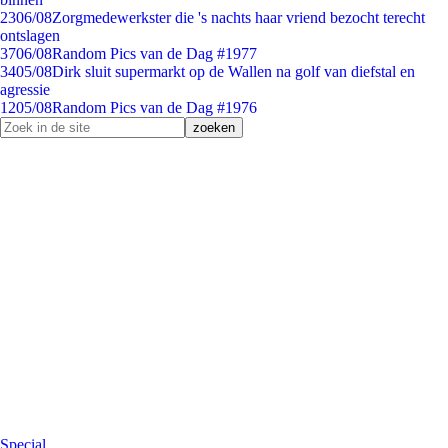
23
06/08
Zorgmedewerkster die 's nachts haar vriend bezocht terecht
ontslagen
37
06/08
Random Pics van de Dag #1977
34
05/08
Dirk sluit supermarkt op de Wallen na golf van diefstal en
agressie
12
05/08
Random Pics van de Dag #1976
Special