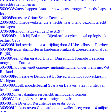
gevechtsvliegtuigen in
56
09:33
Waterschappen slaan alarm wegens droogte: Gereedschapskist
leeg
1
06/08
Forensics: Crime Scene Detective
23
06/08
Zorgmedewerkster die 's nachts haar vriend bezocht terecht
ontslagen
37
06/08
Random Pics van de Dag #1977
18
05/08
Datalek bij Bol en de Bijenkorf na cyberaanval op logistiek
partner Ceva
34
05/08
Kind overleden na aanrijding door AH-bestelbus in Dordrecht
6
05/08
Nieuw slachtoffer in kindermisbruikzaak zorgprofessional Jan
B. (66)
3
05/08
Geen Qatar en Abu Dhabi? Dan eindigt Formule 1-seizoen
mogelijk in Europa
5
05/08
Litouwen vindt opnieuw migrantentunnel onder grens met Wit-
Rusland
46
05/08
Progressieve Democraat El-Sayed wint nipt voorverkiezing
Michigan
13
05/08
Accell, moederbedrijf Sparta en Batavus, vraagt uitstel van
betaling aan
5
05/08
Zomervakantieweerbericht: aanhoudend zomers
1
05/08
Vollering de sterkste na lastige heuvelrit
8
05/08
The Division Resurgence nu gratis op pc
36
05/08
Hackers roven Coldcard-bitcoinwallets leeg voor 114 miljoen