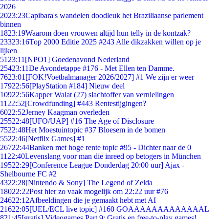
2026
20
23:23
Capibara's wandelen doodleuk het Braziliaanse parlement
binnen
18
23:19
Waarom doen vrouwen altijd hun telly in de kontzak?
233
23:16
Top 2000 Editie 2025 #243 Alle dikzakken willen op je
lijken
51
23:11
[NPO1] Goedenavond Nederland
254
23:11
De Avondetappe #176 - Met Ellen ten Damme.
76
23:01
[FOK!Voetbalmanager 2026/2027] #1 We zijn er weer
179
22:56
[PlayStation #184] Nieuw deel
109
22:56
Kapper Walat (27) slachtoffer van vernielingen
11
22:52
[Crowdfunding] #443 Rentestijgingen?
60
22:52
Jerney Kaagman overleden
255
22:48
[UFO/UAP] #16 The Age of Disclosure
75
22:48
Het Moestuintopic #37 Bloesem in de bomen
55
22:46
[Netflix Games] #1
267
22:44
Banken met hoge rente topic #95 - Dichter naar de 0
11
22:40
Levenslang voor man die inreed op betogers in München
195
22:29
[Conference League Donderdag 20:00 uur] Ajax -
Shelbourne FC #2
43
22:28
[Nintendo & Sony] The Legend of Zelda
180
22:22
Post hier zo vaak mogelijk om 22:22 uur #76
246
22:12
Afbeeldingen die je gemaakt hebt met AI
216
22:05
[UEL/ECL live topic] #160 GOAAAAAAAAAAAAAL
8
21:45
[gratis] Videogames Part 9: Gratis en free-to-play games!