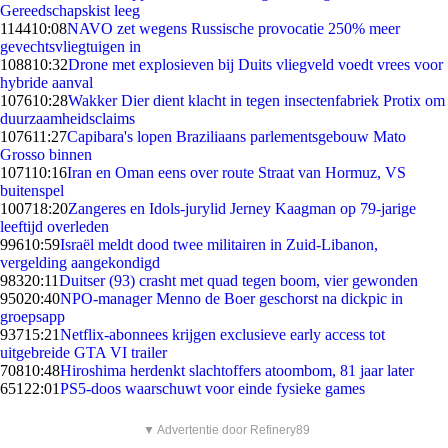
Gereedschapskist leeg
1144
10:08
NAVO zet wegens Russische provocatie 250% meer
gevechtsvliegtuigen in
1088
10:32
Drone met explosieven bij Duits vliegveld voedt vrees voor
hybride aanval
1076
10:28
Wakker Dier dient klacht in tegen insectenfabriek Protix om
duurzaamheidsclaims
1076
11:27
Capibara's lopen Braziliaans parlementsgebouw Mato
Grosso binnen
1071
10:16
Iran en Oman eens over route Straat van Hormuz, VS
buitenspel
1007
18:20
Zangeres en Idols-jurylid Jerney Kaagman op 79-jarige
leeftijd overleden
996
10:59
Israël meldt dood twee militairen in Zuid-Libanon,
vergelding aangekondigd
983
20:11
Duitser (93) crasht met quad tegen boom, vier gewonden
950
20:40
NPO-manager Menno de Boer geschorst na dickpic in
groepsapp
937
15:21
Netflix-abonnees krijgen exclusieve early access tot
uitgebreide GTA VI trailer
708
10:48
Hiroshima herdenkt slachtoffers atoombom, 81 jaar later
651
22:01
PS5-doos waarschuwt voor einde fysieke games
▼ Advertentie door Refinery89