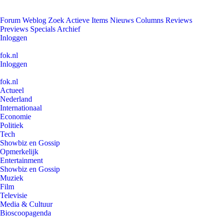
Forum
Weblog
Zoek
Actieve Items
Nieuws
Columns
Reviews
Previews
Specials
Archief
Inloggen
fok.nl
Inloggen
fok.nl
Actueel
Nederland
Internationaal
Economie
Politiek
Tech
Showbiz en Gossip
Opmerkelijk
Entertainment
Showbiz en Gossip
Muziek
Film
Televisie
Media & Cultuur
Bioscoopagenda