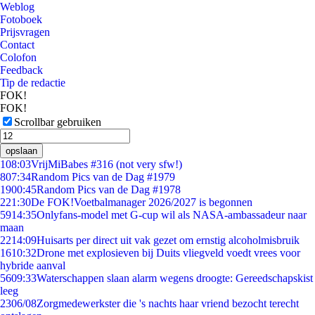
Weblog
Fotoboek
Prijsvragen
Contact
Colofon
Feedback
Tip de redactie
FOK!
FOK!
Scrollbar gebruiken
opslaan
1
08:03
VrijMiBabes #316 (not very sfw!)
8
07:34
Random Pics van de Dag #1979
19
00:45
Random Pics van de Dag #1978
2
21:30
De FOK!Voetbalmanager 2026/2027 is begonnen
59
14:35
Onlyfans-model met G-cup wil als NASA-ambassadeur naar
maan
22
14:09
Huisarts per direct uit vak gezet om ernstig alcoholmisbruik
16
10:32
Drone met explosieven bij Duits vliegveld voedt vrees voor
hybride aanval
56
09:33
Waterschappen slaan alarm wegens droogte: Gereedschapskist
leeg
23
06/08
Zorgmedewerkster die 's nachts haar vriend bezocht terecht