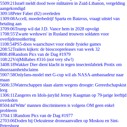
55
09:21
Israël meldt dood twee militairen in Zuid-Libanon, vergelding
aangekondigd
3
09:18
Peter Faber (82) overleden
13
09:08
Accell, moederbedrijf Sparta en Batavus, vraagt uitstel van
betaling aan
37
09:06
Trump wil dat J.D. Vance hem in 2028 opvolgt
17
08:55
'Zwarte weduwes' in Rusland trouwen soldaten voor
overlijdensuitkering
11
08:54
PS5-doos waarschuwt voor einde fysieke games
2
08:52
Trailers kijken: de bioscoopreleases van week 32
8
08:49
Random Pics van de Dag #1979
1
08:22
VrijMiBabes #316 (not very sfw!)
34
08:18
Wakker Dier dient klacht in tegen insectenfabriek Protix om
duurzaamheidsclaims
59
07:58
Onlyfans-model met G-cup wil als NASA-ambassadeur naar
maan
56
06:33
Waterschappen slaan alarm wegens droogte: Gereedschapskist
leeg
13
06:11
Zangeres en Idols-jurylid Jerney Kaagman op 79-jarige leeftijd
overleden
85
04:44
'Witte' mannen discrimineren is volgens OM geen enkel
probleem
37
04:13
Random Pics van de Dag #1977
27
03:06
Doden bij Oekraïense droneaanvallen op Moskou en Sint-
Petersburg