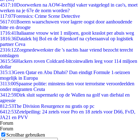
45
17:10
Doorwerken na AOW-leeftijd vaker vastgelegd in cao's, moet
werken na je 67e de norm worden?
1
17:07
Forensics: Crime Scene Detective
56
17:01
Boeren waarschuwen voor lagere oogst door aanhoudende
hitte en droogte
17
16:41
Italiaanse vrouw wint 1 miljoen, gooit kraslot per abuis weg
18
16:36
Datalek bij Bol en de Bijenkorf na cyberaanval op logistiek
partner Ceva
23
16:12
Zorgmedewerkster die 's nachts haar vriend bezocht terecht
ontslagen
36
15:56
Hackers roven Coldcard-bitcoinwallets leeg voor 114 miljoen
dollar
3
15:13
Geen Qatar en Abu Dhabi? Dan eindigt Formule 1-seizoen
mogelijk in Europa
31
13:00
Spaanse politie: minstens tien voor terrorisme veroordeelden
onder migranten Ceuta
34
12:59
Dirk sluit supermarkt op de Wallen na golf van diefstal en
agressie
8
12:53
The Division Resurgence nu gratis op pc
64
12:53
Zetelpeiling: 24 zetels voor Pro en 18 zetels voor D66, FvD,
JA21 en PVV
Forum
Forum
Scrollbar gebruiken