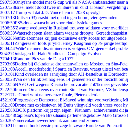
59
07:58
Onlyfans-model met G-cup wil als NASA-ambassadeur naar 
52
07:28
Israël meldt dood twee militairen in Zuid-Libanon, vergeldin
36
07:17
Trump wil dat J.D. Vance hem in 2028 opvolgt
17
07:13
Duitser (93) crasht met quad tegen boom, vier gewonden
10
06:59
PS5-doos waarschuwt voor einde fysieke games
15
06:35
'Zwarte weduwes' in Rusland trouwen soldaten voor overlijden
56
06:33
Waterschappen slaan alarm wegens droogte: Gereedschapskist
7
06:28
Netflix-abonnees krijgen exclusieve early access tot uitgebreide
13
06:11
Zangeres en Idols-jurylid Jerney Kaagman op 79-jarige leeftijd
85
04:44
'Witte' mannen discrimineren is volgens OM geen enkel probl
9
04:27
Ontslagen bij Halo Studios na Campaign Evolved
37
04:13
Random Pics van de Dag #1977
27
03:06
Doden bij Oekraïense droneaanvallen op Moskou en Sint-Pete
12
01:08
Accell, moederbedrijf Sparta en Batavus, vraagt uitstel van bet
34
01:01
Kind overleden na aanrijding door AH-bestelbus in Dordrecht
53
00:28
Van den Brink zet nog eens 14 gemeenten onder toezicht om s
25
22:56
NAVO zet wegens Russische provocatie 250% meer gevechtsvl
22
22:50
Iran en Oman eens over route Straat van Hormuz, VS buitensp
2
22:17
Le Court wint na nerveuze finale, Pieterse derde
45
21:00
Progressieve Democraat El-Sayed wint nipt voorverkiezing M
16
21:00
Drone met explosieven bij Duits vliegveld voedt vrees voor hy
2
20:58
XBOX platform krijgt zijn eigen "Platinum" achievements dit ja
12
20:48
Capibara's lopen Braziliaans parlementsgebouw Mato Grosso 
5
20:30
Zomervakantieweerbericht: aanhoudend zomers
1
20:21
Lemmen boekt eerste profzege in zware Ronde van Polen-rit