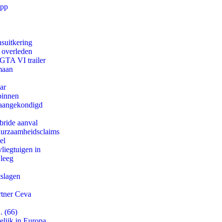
app
suitkering
d overleden
 GTA VI trailer
maan
ar
binnen
g aangekondigd
bride aanval
duurzaamheidsclaims
el
iegtuigen in
 leeg
tslagen
rtner Ceva
. (66)
lijk in Europa