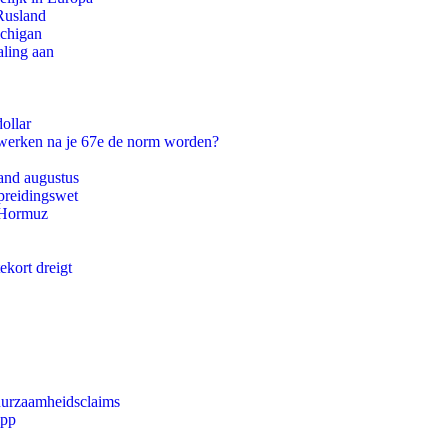
Rusland
ichigan
aling aan
ollar
 werken na je 67e de norm worden?
and augustus
preidingswet
n Hormuz
ekort dreigt
duurzaamheidsclaims
app