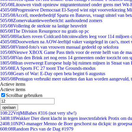
5
05/08
Litouwen vindt opnieuw migrantentunnel onder grens met Wit-
45
05/08
Progressieve Democraat El-Sayed wint nipt voorverkiezing M
12
05/08
Accell, moederbedrijf Sparta en Batavus, vraagt uitstel van bet
5
05/08
Zomervakantieweerbericht: aanhoudend zomers
1
05/08
Vollering de sterkste na lastige heuvelrit
8
05/08
The Division Resurgence nu gratis op pc
36
05/08
Hackers roven Coldcard-bitcoinwallets leeg voor 114 miljoen d
45
05/08
Doorwerken na AOW-leeftijd vaker vastgelegd in cao's, moet
38
05/08
Vinted-foto's van vrouwen massaal gedeeld op seksfora
1
05/08
Nieuwe XBOX Game Pass titels voor de eerste helft van de ma
53
05/08
Van den Brink zet nog eens 14 gemeenten onder toezicht om s
18
05/08
Iran overweegt Europese hulp bij ruimen mijnen in Straat va
3
05/08
EA Sports FC 27 toont The Grounds-modus
1
05/08
Gears of War: E-Day open beta begint 6 augustus
36
05/08
Pentagon verbruikt meer raketten dan kan worden aangevuld, t
Actieve items
Actieve items
Scrollbar gebruiken
opslaan
1
08:22
VrijMiBabes #316 (not very sfw!)
34
08:18
Wakker Dier dient klacht in tegen insectenfabriek Protix om 
24
08:10
NPO-manager Menno de Boer geschorst na dickpic in groeps
6
08:08
Random Pics van de Dag #1979