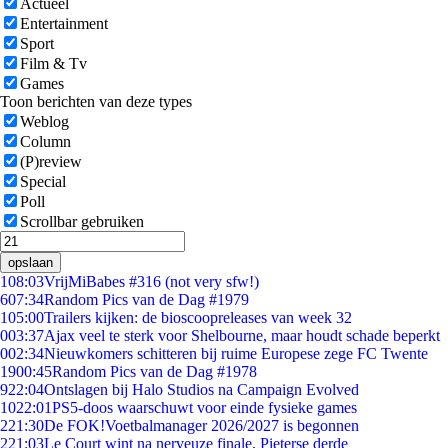
Actueel
Entertainment
Sport
Film & Tv
Games
Toon berichten van deze types
Weblog
Column
(P)review
Special
Poll
Scrollbar gebruiken
opslaan
1
08:03
VrijMiBabes #316 (not very sfw!)
6
07:34
Random Pics van de Dag #1979
1
05:00
Trailers kijken: de bioscoopreleases van week 32
0
03:37
Ajax veel te sterk voor Shelbourne, maar houdt schade beperkt
0
02:34
Nieuwkomers schitteren bij ruime Europese zege FC Twente
19
00:45
Random Pics van de Dag #1978
9
22:04
Ontslagen bij Halo Studios na Campaign Evolved
10
22:01
PS5-doos waarschuwt voor einde fysieke games
2
21:30
De FOK!Voetbalmanager 2026/2027 is begonnen
2
21:03
Le Court wint na nerveuze finale, Pieterse derde