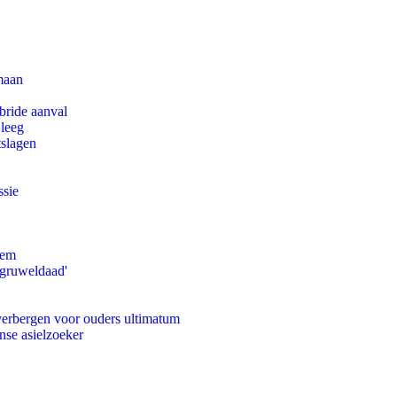
maan
bride aanval
 leeg
tslagen
ssie
eem
'gruweldaad'
 verbergen voor ouders ultimatum
nse asielzoeker