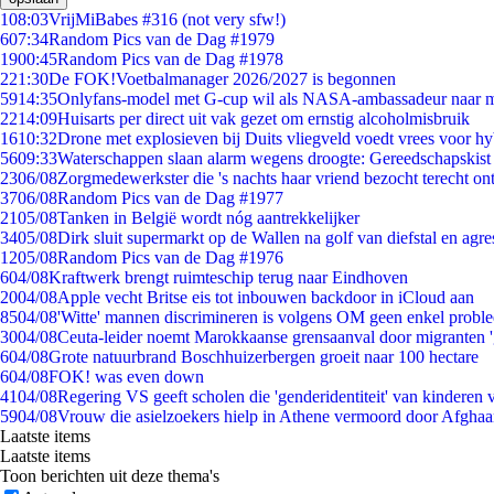
1
08:03
VrijMiBabes #316 (not very sfw!)
6
07:34
Random Pics van de Dag #1979
19
00:45
Random Pics van de Dag #1978
2
21:30
De FOK!Voetbalmanager 2026/2027 is begonnen
59
14:35
Onlyfans-model met G-cup wil als NASA-ambassadeur naar 
22
14:09
Huisarts per direct uit vak gezet om ernstig alcoholmisbruik
16
10:32
Drone met explosieven bij Duits vliegveld voedt vrees voor hy
56
09:33
Waterschappen slaan alarm wegens droogte: Gereedschapskist
23
06/08
Zorgmedewerkster die 's nachts haar vriend bezocht terecht on
37
06/08
Random Pics van de Dag #1977
21
05/08
Tanken in België wordt nóg aantrekkelijker
34
05/08
Dirk sluit supermarkt op de Wallen na golf van diefstal en agre
12
05/08
Random Pics van de Dag #1976
6
04/08
Kraftwerk brengt ruimteschip terug naar Eindhoven
20
04/08
Apple vecht Britse eis tot inbouwen backdoor in iCloud aan
85
04/08
'Witte' mannen discrimineren is volgens OM geen enkel probl
30
04/08
Ceuta-leider noemt Marokkaanse grensaanval door migranten 
6
04/08
Grote natuurbrand Boschhuizerbergen groeit naar 100 hectare
6
04/08
FOK! was even down
41
04/08
Regering VS geeft scholen die 'genderidentiteit' van kinderen
59
04/08
Vrouw die asielzoekers hielp in Athene vermoord door Afghaa
Laatste items
Laatste items
Toon berichten uit deze thema's