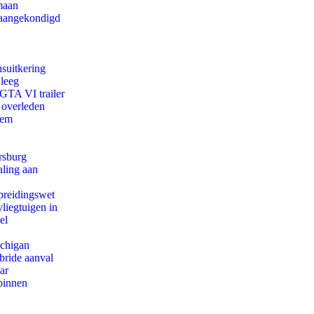
maan
g aangekondigd
suitkering
 leeg
 GTA VI trailer
 overleden
eem
rsburg
aling aan
preidingswet
iegtuigen in
el
ichigan
bride aanval
ar
binnen