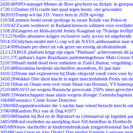
24
20:40
NPO-manager Menno de Boer geschorst na dickpic in groeps
17
20:11
Duitser (93) crasht met quad tegen boom, vier gewonden
36
20:03
Trump wil dat J.D. Vance hem in 2028 opvolgt
1
19:50
Lemmen boekt eerste profzege in zware Ronde van Polen-rit
15
19:42
'Zwarte weduwes' in Rusland trouwen soldaten voor overlijden
13
18:20
Zangeres en Idols-jurylid Jerney Kaagman op 79-jarige leeftij
7
15:21
Netflix-abonnees krijgen exclusieve early access tot uitgebreide
59
14:35
Onlyfans-model met G-cup wil als NASA-ambassadeur naar 
22
14:09
Huisarts per direct uit vak gezet om ernstig alcoholmisbruik
2
12:12
XBOX platform krijgt zijn eigen "Platinum" achievements dit ja
12
11:27
Capibara's lopen Braziliaans parlementsgebouw Mato Grosso 
52
10:59
Israël meldt dood twee militairen in Zuid-Libanon, vergeldin
15
10:48
Hiroshima herdenkt slachtoffers atoombom, 81 jaar later
16
10:32
Drone met explosieven bij Duits vliegveld voedt vrees voor hy
34
10:28
Wakker Dier dient klacht in tegen insectenfabriek Protix om 
22
10:16
Iran en Oman eens over route Straat van Hormuz, VS buitensp
25
10:08
NAVO zet wegens Russische provocatie 250% meer gevechtsvl
56
09:33
Waterschappen slaan alarm wegens droogte: Gereedschapskist
1
06/08
Forensics: Crime Scene Detective
23
06/08
Zorgmedewerkster die 's nachts haar vriend bezocht terecht on
37
06/08
Random Pics van de Dag #1977
18
05/08
Datalek bij Bol en de Bijenkorf na cyberaanval op logistiek pa
34
05/08
Kind overleden na aanrijding door AH-bestelbus in Dordrecht
6
05/08
Nieuw slachtoffer in kindermisbruikzaak zorgprofessional Jan B
3
05/08
Geen Qatar en Abu Dhabi? Dan eindigt Formule 1-seizoen moge