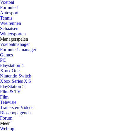
Voetbal
Formule 1
Autosport
Tennis
Wielrennen
Schaatsen
Wintersporten
Managerspelen
Voetbalmanager
Formule 1-manager
Games
PC
Playstation 4
Xbox One
Nintendo Switch
Xbox Series X|S
PlayStation 5
Film & TV
Film
Televisie
Trailers en Videos
Bioscoopagenda
Forum
Meer
Weblog