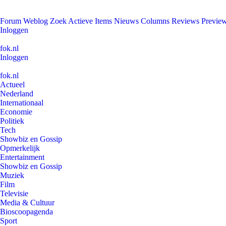
Forum
Weblog
Zoek
Actieve Items
Nieuws
Columns
Reviews
Previe
Inloggen
fok.nl
Inloggen
fok.nl
Actueel
Nederland
Internationaal
Economie
Politiek
Tech
Showbiz en Gossip
Opmerkelijk
Entertainment
Showbiz en Gossip
Muziek
Film
Televisie
Media & Cultuur
Bioscoopagenda
Sport