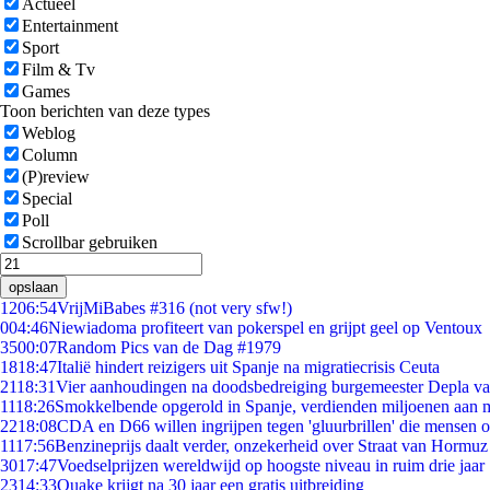
Actueel
Entertainment
Sport
Film & Tv
Games
Toon berichten van deze types
Weblog
Column
(P)review
Special
Poll
Scrollbar gebruiken
opslaan
12
06:54
VrijMiBabes #316 (not very sfw!)
0
04:46
Niewiadoma profiteert van pokerspel en grijpt geel op Ventoux
35
00:07
Random Pics van de Dag #1979
18
18:47
Italië hindert reizigers uit Spanje na migratiecrisis Ceuta
21
18:31
Vier aanhoudingen na doodsbedreiging burgemeester Depla v
11
18:26
Smokkelbende opgerold in Spanje, verdienden miljoenen aan 
22
18:08
CDA en D66 willen ingrijpen tegen 'gluurbrillen' die mensen 
11
17:56
Benzineprijs daalt verder, onzekerheid over Straat van Hormuz b
30
17:47
Voedselprijzen wereldwijd op hoogste niveau in ruim drie jaar
23
14:33
Quake krijgt na 30 jaar een gratis uitbreiding