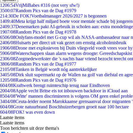
12
06:54
VrijMiBabes #316 (not very sfw!)
35
00:07
Random Pics van de Dag #1979
2
14:30
De FOK!Voetbalmanager 2026/2027 is begonnen
14
09:40
Meta krijgt half miljard boete voor mentale schade bij jongeren
24
09:37
Denemarken pakt AI-gebruik in scholen aan: extra mondeling
19
07/08
Random Pics van de Dag #1978
65
06/08
Onlyfans-model met G-cup wil als NASA-ambassadeur naar 
24
06/08
Huisarts per direct uit vak gezet om ernstig alcoholmisbruik
19
06/08
Drone met explosieven bij Duits vliegveld voedt vrees voor hy
59
06/08
Waterschappen slaan alarm wegens droogte: Gereedschapskist
23
06/08
Zorgmedewerkster die 's nachts haar vriend bezocht terecht on
38
06/08
Random Pics van de Dag #1977
21
05/08
Tanken in België wordt nóg aantrekkelijker
34
05/08
Dirk sluit supermarkt op de Wallen na golf van diefstal en agre
12
05/08
Random Pics van de Dag #1976
6
04/08
Kraftwerk brengt ruimteschip terug naar Eindhoven
20
04/08
Apple vecht Britse eis tot inbouwen backdoor in iCloud aan
85
04/08
'Witte' mannen discrimineren is volgens OM geen enkel probl
34
04/08
Ceuta-leider noemt Marokkaanse grensaanval door migranten 
6
04/08
Grote natuurbrand Boschhuizerbergen groeit naar 100 hectare
6
04/08
FOK! was even down
Laatste items
Laatste items
Toon berichten uit deze thema's