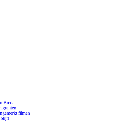
an Breda
migranten
ongemerkt filmen
lijft