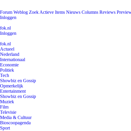
Forum
Weblog
Zoek
Actieve Items
Nieuws
Columns
Reviews
Previe
Inloggen
fok.nl
Inloggen
fok.nl
Actueel
Nederland
Internationaal
Economie
Politiek
Tech
Showbiz en Gossip
Opmerkelijk
Entertainment
Showbiz en Gossip
Muziek
Film
Televisie
Media & Cultuur
Bioscoopagenda
Sport