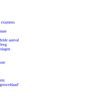
e examens
maan
bride aanval
 leeg
tslagen
ssie
eem
'gruweldaad'