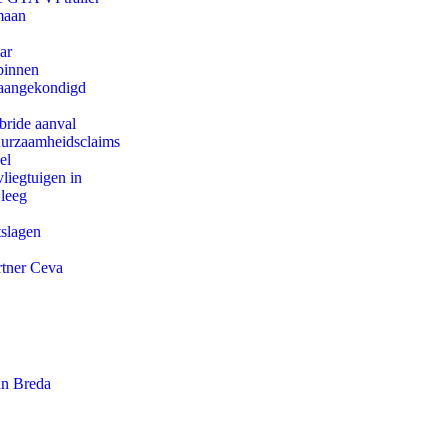
maan
ar
binnen
g aangekondigd
bride aanval
duurzaamheidsclaims
el
iegtuigen in
 leeg
tslagen
rtner Ceva
an Breda