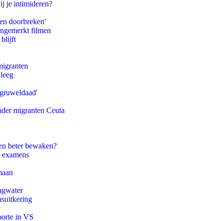
ij je intimideren?
pen doorbreken'
ongemerkt filmen
blijft
migranten
 leeg
'gruweldaad'
onder migranten Ceuta
en beter bewaken?
e examens
maan
agwater
suitkering
oorte in VS