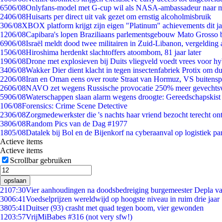
65
06/08
Onlyfans-model met G-cup wil als NASA-ambassadeur naar 
24
06/08
Huisarts per direct uit vak gezet om ernstig alcoholmisbruik
3
06/08
XBOX platform krijgt zijn eigen "Platinum" achievements dit ja
12
06/08
Capibara's lopen Braziliaans parlementsgebouw Mato Grosso 
69
06/08
Israël meldt dood twee militairen in Zuid-Libanon, vergeldin
15
06/08
Hiroshima herdenkt slachtoffers atoombom, 81 jaar later
19
06/08
Drone met explosieven bij Duits vliegveld voedt vrees voor hy
34
06/08
Wakker Dier dient klacht in tegen insectenfabriek Protix om 
22
06/08
Iran en Oman eens over route Straat van Hormuz, VS buitensp
26
06/08
NAVO zet wegens Russische provocatie 250% meer gevechtsvl
59
06/08
Waterschappen slaan alarm wegens droogte: Gereedschapskist
1
06/08
Forensics: Crime Scene Detective
23
06/08
Zorgmedewerkster die 's nachts haar vriend bezocht terecht on
38
06/08
Random Pics van de Dag #1977
18
05/08
Datalek bij Bol en de Bijenkorf na cyberaanval op logistiek pa
Actieve items
Actieve items
Scrollbar gebruiken
opslaan
21
07:30
Vier aanhoudingen na doodsbedreiging burgemeester Depla v
30
06:41
Voedselprijzen wereldwijd op hoogste niveau in ruim drie jaar
38
05:41
Duitser (93) crasht met quad tegen boom, vier gewonden
12
03:57
VrijMiBabes #316 (not very sfw!)