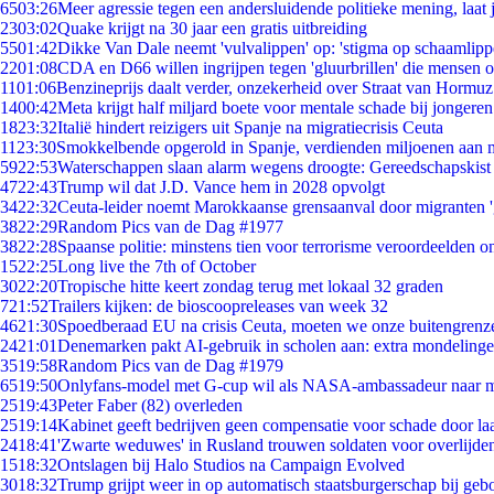
65
03:26
Meer agressie tegen een andersluidende politieke mening, laat j
23
03:02
Quake krijgt na 30 jaar een gratis uitbreiding
55
01:42
Dikke Van Dale neemt 'vulvalippen' op: 'stigma op schaamlip
22
01:08
CDA en D66 willen ingrijpen tegen 'gluurbrillen' die mensen 
11
01:06
Benzineprijs daalt verder, onzekerheid over Straat van Hormuz 
14
00:42
Meta krijgt half miljard boete voor mentale schade bij jongeren
18
23:32
Italië hindert reizigers uit Spanje na migratiecrisis Ceuta
11
23:30
Smokkelbende opgerold in Spanje, verdienden miljoenen aan 
59
22:53
Waterschappen slaan alarm wegens droogte: Gereedschapskist
47
22:43
Trump wil dat J.D. Vance hem in 2028 opvolgt
34
22:32
Ceuta-leider noemt Marokkaanse grensaanval door migranten 
38
22:29
Random Pics van de Dag #1977
38
22:28
Spaanse politie: minstens tien voor terrorisme veroordeelden 
15
22:25
Long live the 7th of October
30
22:20
Tropische hitte keert zondag terug met lokaal 32 graden
7
21:52
Trailers kijken: de bioscoopreleases van week 32
46
21:30
Spoedberaad EU na crisis Ceuta, moeten we onze buitengrenz
24
21:01
Denemarken pakt AI-gebruik in scholen aan: extra mondeling
35
19:58
Random Pics van de Dag #1979
65
19:50
Onlyfans-model met G-cup wil als NASA-ambassadeur naar 
25
19:43
Peter Faber (82) overleden
25
19:14
Kabinet geeft bedrijven geen compensatie voor schade door la
24
18:41
'Zwarte weduwes' in Rusland trouwen soldaten voor overlijden
15
18:32
Ontslagen bij Halo Studios na Campaign Evolved
30
18:32
Trump grijpt weer in op automatisch staatsburgerschap bij geb