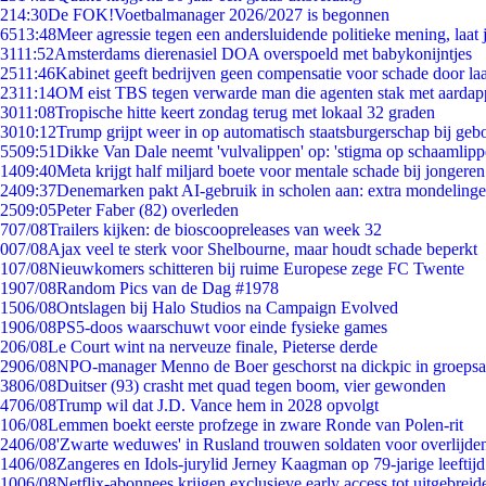
2
14:30
De FOK!Voetbalmanager 2026/2027 is begonnen
65
13:48
Meer agressie tegen een andersluidende politieke mening, laat j
31
11:52
Amsterdams dierenasiel DOA overspoeld met babykonijntjes
25
11:46
Kabinet geeft bedrijven geen compensatie voor schade door la
23
11:14
OM eist TBS tegen verwarde man die agenten stak met aardap
30
11:08
Tropische hitte keert zondag terug met lokaal 32 graden
30
10:12
Trump grijpt weer in op automatisch staatsburgerschap bij geb
55
09:51
Dikke Van Dale neemt 'vulvalippen' op: 'stigma op schaamlip
14
09:40
Meta krijgt half miljard boete voor mentale schade bij jongeren
24
09:37
Denemarken pakt AI-gebruik in scholen aan: extra mondeling
25
09:05
Peter Faber (82) overleden
7
07/08
Trailers kijken: de bioscoopreleases van week 32
0
07/08
Ajax veel te sterk voor Shelbourne, maar houdt schade beperkt
1
07/08
Nieuwkomers schitteren bij ruime Europese zege FC Twente
19
07/08
Random Pics van de Dag #1978
15
06/08
Ontslagen bij Halo Studios na Campaign Evolved
19
06/08
PS5-doos waarschuwt voor einde fysieke games
2
06/08
Le Court wint na nerveuze finale, Pieterse derde
29
06/08
NPO-manager Menno de Boer geschorst na dickpic in groeps
38
06/08
Duitser (93) crasht met quad tegen boom, vier gewonden
47
06/08
Trump wil dat J.D. Vance hem in 2028 opvolgt
1
06/08
Lemmen boekt eerste profzege in zware Ronde van Polen-rit
24
06/08
'Zwarte weduwes' in Rusland trouwen soldaten voor overlijden
14
06/08
Zangeres en Idols-jurylid Jerney Kaagman op 79-jarige leeftij
10
06/08
Netflix-abonnees krijgen exclusieve early access tot uitgebreid