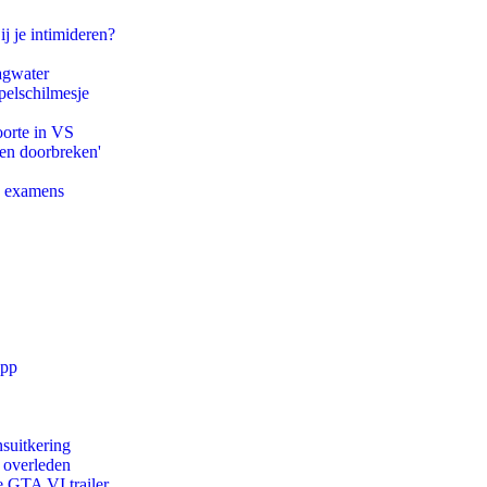
ij je intimideren?
agwater
pelschilmesje
oorte in VS
pen doorbreken'
e examens
app
suitkering
d overleden
e GTA VI trailer