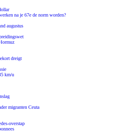
ollar
 werken na je 67e de norm worden?
and augustus
preidingswet
n Hormuz
ekort dreigt
ssie
235 km/u
nslag
onder migranten Ceuta
edes-overstap
abonnees