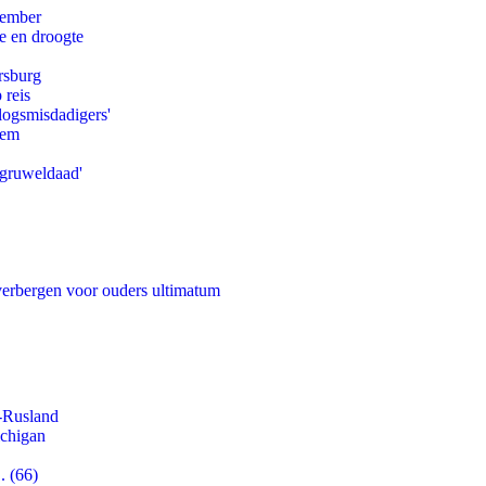
tember
e en droogte
rsburg
 reis
logsmisdadigers'
eem
'gruweldaad'
 verbergen voor ouders ultimatum
-Rusland
ichigan
. (66)