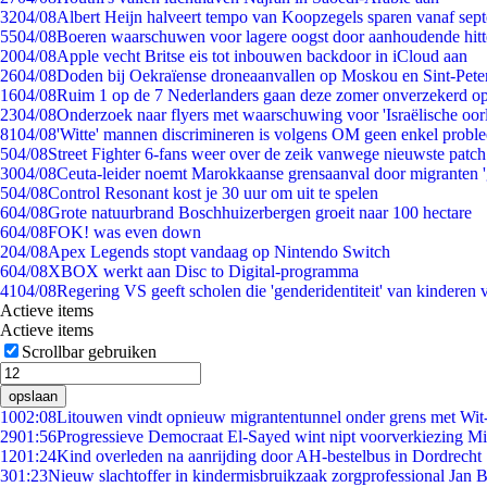
32
04/08
Albert Heijn halveert tempo van Koopzegels sparen vanaf sep
55
04/08
Boeren waarschuwen voor lagere oogst door aanhoudende hitt
20
04/08
Apple vecht Britse eis tot inbouwen backdoor in iCloud aan
26
04/08
Doden bij Oekraïense droneaanvallen op Moskou en Sint-Pete
16
04/08
Ruim 1 op de 7 Nederlanders gaan deze zomer onverzekerd op
23
04/08
Onderzoek naar flyers met waarschuwing voor 'Israëlische oor
81
04/08
'Witte' mannen discrimineren is volgens OM geen enkel probl
5
04/08
Street Fighter 6-fans weer over de zeik vanwege nieuwste patch
30
04/08
Ceuta-leider noemt Marokkaanse grensaanval door migranten 
5
04/08
Control Resonant kost je 30 uur om uit te spelen
6
04/08
Grote natuurbrand Boschhuizerbergen groeit naar 100 hectare
6
04/08
FOK! was even down
2
04/08
Apex Legends stopt vandaag op Nintendo Switch
6
04/08
XBOX werkt aan Disc to Digital-programma
41
04/08
Regering VS geeft scholen die 'genderidentiteit' van kinderen
Actieve items
Actieve items
Scrollbar gebruiken
opslaan
10
02:08
Litouwen vindt opnieuw migrantentunnel onder grens met Wit
29
01:56
Progressieve Democraat El-Sayed wint nipt voorverkiezing M
12
01:24
Kind overleden na aanrijding door AH-bestelbus in Dordrecht
3
01:23
Nieuw slachtoffer in kindermisbruikzaak zorgprofessional Jan B