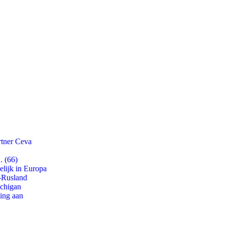
rtner Ceva
. (66)
lijk in Europa
-Rusland
ichigan
ling aan