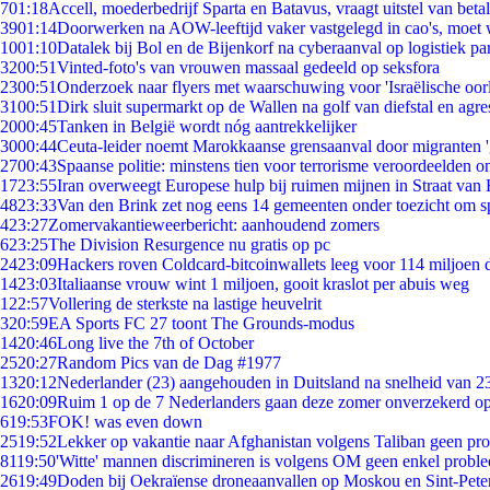
7
01:18
Accell, moederbedrijf Sparta en Batavus, vraagt uitstel van beta
39
01:14
Doorwerken na AOW-leeftijd vaker vastgelegd in cao's, moet
10
01:10
Datalek bij Bol en de Bijenkorf na cyberaanval op logistiek pa
32
00:51
Vinted-foto's van vrouwen massaal gedeeld op seksfora
23
00:51
Onderzoek naar flyers met waarschuwing voor 'Israëlische oor
31
00:51
Dirk sluit supermarkt op de Wallen na golf van diefstal en agre
20
00:45
Tanken in België wordt nóg aantrekkelijker
30
00:44
Ceuta-leider noemt Marokkaanse grensaanval door migranten 
27
00:43
Spaanse politie: minstens tien voor terrorisme veroordeelden 
17
23:55
Iran overweegt Europese hulp bij ruimen mijnen in Straat va
48
23:33
Van den Brink zet nog eens 14 gemeenten onder toezicht om s
4
23:27
Zomervakantieweerbericht: aanhoudend zomers
6
23:25
The Division Resurgence nu gratis op pc
24
23:09
Hackers roven Coldcard-bitcoinwallets leeg voor 114 miljoen d
14
23:03
Italiaanse vrouw wint 1 miljoen, gooit kraslot per abuis weg
1
22:57
Vollering de sterkste na lastige heuvelrit
3
20:59
EA Sports FC 27 toont The Grounds-modus
14
20:46
Long live the 7th of October
25
20:27
Random Pics van de Dag #1977
13
20:12
Nederlander (23) aangehouden in Duitsland na snelheid van 
16
20:09
Ruim 1 op de 7 Nederlanders gaan deze zomer onverzekerd op
6
19:53
FOK! was even down
25
19:52
Lekker op vakantie naar Afghanistan volgens Taliban geen pr
81
19:50
'Witte' mannen discrimineren is volgens OM geen enkel probl
26
19:49
Doden bij Oekraïense droneaanvallen op Moskou en Sint-Pete