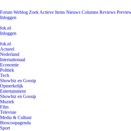
Forum
Weblog
Zoek
Actieve Items
Nieuws
Columns
Reviews
Previe
Inloggen
fok.nl
Inloggen
fok.nl
Actueel
Nederland
Internationaal
Economie
Politiek
Tech
Showbiz en Gossip
Opmerkelijk
Entertainment
Showbiz en Gossip
Muziek
Film
Televisie
Media & Cultuur
Bioscoopagenda
Sport