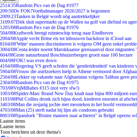
25
14:35
Random Pics van de Dag #1977
2
09:50
De FOK!Voetbalmanager 2026/2027 is begonnen
20
09:23
Tanken in België wordt nóg aantrekkelijker
31
09:07
Dirk sluit supermarkt op de Wallen na golf van diefstal en agre
12
05/08
Random Pics van de Dag #1976
5
04/08
Kraftwerk brengt ruimteschip terug naar Eindhoven
20
04/08
Apple vecht Britse eis tot inbouwen backdoor in iCloud aan
81
04/08
'Witte' mannen discrimineren is volgens OM geen enkel probl
30
04/08
Ceuta-leider noemt Marokkaanse grensaanval door migranten 
6
04/08
Grote natuurbrand Boschhuizerbergen groeit naar 100 hectare
6
04/08
FOK! was even down
41
04/08
Regering VS geeft scholen die 'genderidentiteit' van kinderen
59
04/08
Vrouw die asielzoekers hielp in Athene vermoord door Afghaa
25
04/08
Lekker op vakantie naar Afghanistan volgens Taliban geen pr
23
04/08
Random Pics van de Dag #1975
7
03/08
VrijMiBabes #315 (not very sfw!)
10
03/08
Spider-Man: Brand New Day knalt naar bijna 800 miljoen eur
11
03/08
Phil Collins dronk zich bijna dood, kinderen moesten al afsch
34
03/08
Man die zesjarig jochie met messteken in het hoofd vermoordde 
47
03/08
Man (25) sterft nadat hij lijm als condoom gebruikt
80
03/08
Spandoek "Bruine mannen naar achteren" in België opeens wèl
Laatste items
Laatste items
Toon berichten uit deze thema's