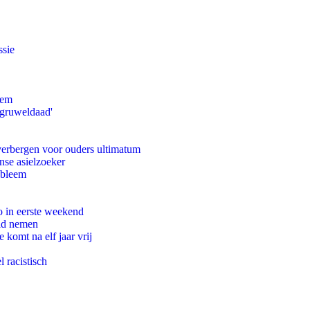
ssie
eem
'gruweldaad'
 verbergen voor ouders ultimatum
nse asielzoeker
obleem
o in eerste weekend
eid nemen
komt na elf jaar vrij
 racistisch