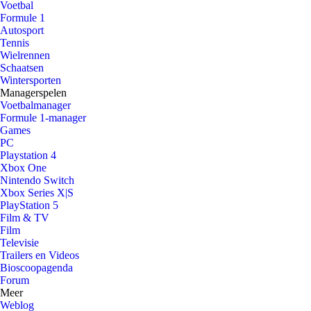
Voetbal
Formule 1
Autosport
Tennis
Wielrennen
Schaatsen
Wintersporten
Managerspelen
Voetbalmanager
Formule 1-manager
Games
PC
Playstation 4
Xbox One
Nintendo Switch
Xbox Series X|S
PlayStation 5
Film & TV
Film
Televisie
Trailers en Videos
Bioscoopagenda
Forum
Meer
Weblog