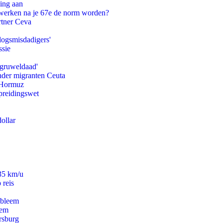
ling aan
 werken na je 67e de norm worden?
rtner Ceva
logsmisdadigers'
ssie
'gruweldaad'
onder migranten Ceuta
n Hormuz
preidingswet
ollar
235 km/u
 reis
obleem
eem
rsburg