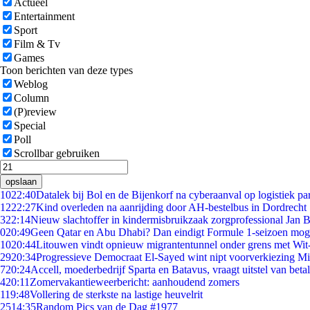
Actueel
Entertainment
Sport
Film & Tv
Games
Toon berichten van deze types
Weblog
Column
(P)review
Special
Poll
Scrollbar gebruiken
opslaan
10
22:40
Datalek bij Bol en de Bijenkorf na cyberaanval op logistiek pa
12
22:27
Kind overleden na aanrijding door AH-bestelbus in Dordrecht
3
22:14
Nieuw slachtoffer in kindermisbruikzaak zorgprofessional Jan B
0
20:49
Geen Qatar en Abu Dhabi? Dan eindigt Formule 1-seizoen moge
10
20:44
Litouwen vindt opnieuw migrantentunnel onder grens met Wit
29
20:34
Progressieve Democraat El-Sayed wint nipt voorverkiezing M
7
20:24
Accell, moederbedrijf Sparta en Batavus, vraagt uitstel van beta
4
20:11
Zomervakantieweerbericht: aanhoudend zomers
1
19:48
Vollering de sterkste na lastige heuvelrit
25
14:35
Random Pics van de Dag #1977