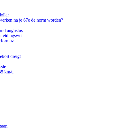
ollar
 werken na je 67e de norm worden?
and augustus
preidingswet
n Hormuz
ekort dreigt
ssie
235 km/u
maan