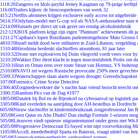
11
18:20
Zangeres en Idols-jurylid Jerney Kaagman op 79-jarige leeftijd
1
16:00
Trailers kijken: de bioscoopreleases van week 32
4
15:21
Netflix-abonnees krijgen exclusieve early access tot uitgebreide
56
14:35
Onlyfans-model met G-cup wil als NASA-ambassadeur naar 
22
14:09
Huisarts per direct uit vak gezet om ernstig alcoholmisbruik
2
12:12
XBOX platform krijgt zijn eigen "Platinum" achievements dit ja
12
11:27
Capibara's lopen Braziliaans parlementsgebouw Mato Grosso 
48
10:59
Israël meldt dood twee militairen in Zuid-Libanon, vergeldin
15
10:48
Hiroshima herdenkt slachtoffers atoombom, 81 jaar later
16
10:32
Drone met explosieven bij Duits vliegveld voedt vrees voor hy
32
10:28
Wakker Dier dient klacht in tegen insectenfabriek Protix om 
22
10:16
Iran en Oman eens over route Straat van Hormuz, VS buitensp
25
10:08
NAVO zet wegens Russische provocatie 250% meer gevechtsvl
55
09:33
Waterschappen slaan alarm wegens droogte: Gereedschapskist
1
07:00
Forensics: Crime Scene Detective
23
06:40
Zorgmedewerkster die 's nachts haar vriend bezocht terecht on
33
00:35
Random Pics van de Dag #1977
18
05/08
Datalek bij Bol en de Bijenkorf na cyberaanval op logistiek pa
33
05/08
Kind overleden na aanrijding door AH-bestelbus in Dordrecht
6
05/08
Nieuw slachtoffer in kindermisbruikzaak zorgprofessional Jan B
3
05/08
Geen Qatar en Abu Dhabi? Dan eindigt Formule 1-seizoen moge
5
05/08
Litouwen vindt opnieuw migrantentunnel onder grens met Wit-
45
05/08
Progressieve Democraat El-Sayed wint nipt voorverkiezing M
11
05/08
Accell, moederbedrijf Sparta en Batavus, vraagt uitstel van bet
5
05/08
Zomervakantieweerbericht: aanhoudend zomers