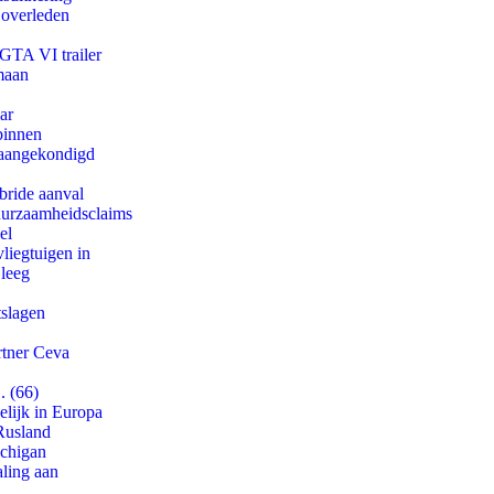
 overleden
 GTA VI trailer
maan
ar
binnen
g aangekondigd
bride aanval
duurzaamheidsclaims
el
iegtuigen in
 leeg
tslagen
rtner Ceva
. (66)
lijk in Europa
Rusland
ichigan
aling aan