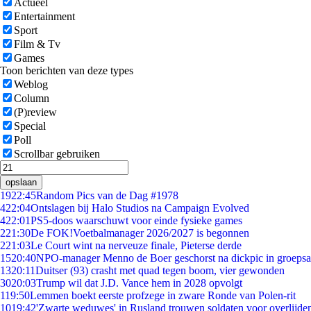
Actueel
Entertainment
Sport
Film & Tv
Games
Toon berichten van deze types
Weblog
Column
(P)review
Special
Poll
Scrollbar gebruiken
opslaan
19
22:45
Random Pics van de Dag #1978
4
22:04
Ontslagen bij Halo Studios na Campaign Evolved
4
22:01
PS5-doos waarschuwt voor einde fysieke games
2
21:30
De FOK!Voetbalmanager 2026/2027 is begonnen
2
21:03
Le Court wint na nerveuze finale, Pieterse derde
15
20:40
NPO-manager Menno de Boer geschorst na dickpic in groeps
13
20:11
Duitser (93) crasht met quad tegen boom, vier gewonden
30
20:03
Trump wil dat J.D. Vance hem in 2028 opvolgt
1
19:50
Lemmen boekt eerste profzege in zware Ronde van Polen-rit
10
19:42
'Zwarte weduwes' in Rusland trouwen soldaten voor overlijden