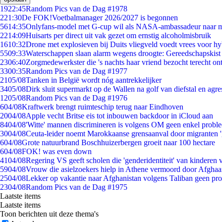
19
22:45
Random Pics van de Dag #1978
2
21:30
De FOK!Voetbalmanager 2026/2027 is begonnen
56
14:35
Onlyfans-model met G-cup wil als NASA-ambassadeur naar 
22
14:09
Huisarts per direct uit vak gezet om ernstig alcoholmisbruik
16
10:32
Drone met explosieven bij Duits vliegveld voedt vrees voor hy
55
09:33
Waterschappen slaan alarm wegens droogte: Gereedschapskist
23
06:40
Zorgmedewerkster die 's nachts haar vriend bezocht terecht on
33
00:35
Random Pics van de Dag #1977
21
05/08
Tanken in België wordt nóg aantrekkelijker
34
05/08
Dirk sluit supermarkt op de Wallen na golf van diefstal en agre
12
05/08
Random Pics van de Dag #1976
6
04/08
Kraftwerk brengt ruimteschip terug naar Eindhoven
20
04/08
Apple vecht Britse eis tot inbouwen backdoor in iCloud aan
84
04/08
'Witte' mannen discrimineren is volgens OM geen enkel probl
30
04/08
Ceuta-leider noemt Marokkaanse grensaanval door migranten 
6
04/08
Grote natuurbrand Boschhuizerbergen groeit naar 100 hectare
6
04/08
FOK! was even down
41
04/08
Regering VS geeft scholen die 'genderidentiteit' van kinderen
59
04/08
Vrouw die asielzoekers hielp in Athene vermoord door Afghaa
25
04/08
Lekker op vakantie naar Afghanistan volgens Taliban geen pr
23
04/08
Random Pics van de Dag #1975
Laatste items
Laatste items
Toon berichten uit deze thema's