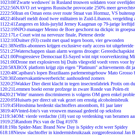
10
23:08
'Zwarte weduwes' in Rusland trouwen soldaten voor overlijden
25
22:56
NAVO zet wegens Russische provocatie 250% meer gevechtsvl
22
22:50
Iran en Oman eens over route Straat van Hormuz, VS buitensp
48
22:46
Israël meldt dood twee militairen in Zuid-Libanon, vergeldin
11
22:41
Zangeres en Idols-jurylid Jerney Kaagman op 79-jarige leeftijd
15
22:19
NPO-manager Menno de Boer geschorst na dickpic in groeps
2
22:17
Le Court wint na nerveuze finale, Pieterse derde
13
22:10
Duitser (93) crasht met quad tegen boom, vier gewonden
4
21:38
Netflix-abonnees krijgen exclusieve early access tot uitgebreide
55
21:25
Waterschappen slaan alarm wegens droogte: Gereedschapskist
45
21:00
Progressieve Democraat El-Sayed wint nipt voorverkiezing M
16
21:00
Drone met explosieven bij Duits vliegveld voedt vrees voor hy
2
20:58
XBOX platform krijgt zijn eigen "Platinum" achievements dit ja
12
20:48
Capibara's lopen Braziliaans parlementsgebouw Mato Grosso 
5
20:30
Zomervakantieweerbericht: aanhoudend zomers
32
20:25
Wakker Dier dient klacht in tegen insectenfabriek Protix om 
1
20:21
Lemmen boekt eerste profzege in zware Ronde van Polen-rit
84
20:21
'Witte' mannen discrimineren is volgens OM geen enkel probl
22
20:05
Huisarts per direct uit vak gezet om ernstig alcoholmisbruik
15
19:45
Hiroshima herdenkt slachtoffers atoombom, 81 jaar later
38
19:40
Vinted-foto's van vrouwen massaal gedeeld op seksfora
21
19:34
OM: vierde verdachte (18) vast op verdenking van beramen aa
19
19:25
Random Pics van de Dag #1978
8
18:19
In Spider-Man: Brand New Day is Spidey echt weer Spidey
6
18:18
Nieuw slachtoffer in kindermisbruikzaak zorgprofessional Jan B