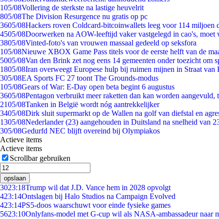
1
05/08
Vollering de sterkste na lastige heuvelrit
8
05/08
The Division Resurgence nu gratis op pc
36
05/08
Hackers roven Coldcard-bitcoinwallets leeg voor 114 miljoen d
45
05/08
Doorwerken na AOW-leeftijd vaker vastgelegd in cao's, moet
38
05/08
Vinted-foto's van vrouwen massaal gedeeld op seksfora
1
05/08
Nieuwe XBOX Game Pass titels voor de eerste helft van de ma
50
05/08
Van den Brink zet nog eens 14 gemeenten onder toezicht om s
18
05/08
Iran overweegt Europese hulp bij ruimen mijnen in Straat va
3
05/08
EA Sports FC 27 toont The Grounds-modus
1
05/08
Gears of War: E-Day open beta begint 6 augustus
36
05/08
Pentagon verbruikt meer raketten dan kan worden aangevuld, t
21
05/08
Tanken in België wordt nóg aantrekkelijker
34
05/08
Dirk sluit supermarkt op de Wallen na golf van diefstal en agre
13
05/08
Nederlander (23) aangehouden in Duitsland na snelheid van 
3
05/08
Gedurfd NEC blijft overeind bij Olympiakos
Actieve items
Actieve items
Scrollbar gebruiken
opslaan
30
23:18
Trump wil dat J.D. Vance hem in 2028 opvolgt
4
23:14
Ontslagen bij Halo Studios na Campaign Evolved
4
23:14
PS5-doos waarschuwt voor einde fysieke games
56
23:10
Onlyfans-model met G-cup wil als NASA-ambassadeur naar 