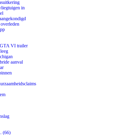
suitkering
iegtuigen in
el
g aangekondigd
 overleden
app
 GTA VI trailer
 leeg
ichigan
bride aanval
ar
binnen
duurzaamheidsclaims
eem
nslag
. (66)