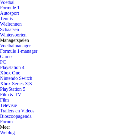
Voetbal
Formule 1
Autosport
Tennis
Wielrennen
Schaatsen
Wintersporten
Managerspelen
Voetbalmanager
Formule 1-manager
Games
PC
Playstation 4
Xbox One
Nintendo Switch
Xbox Series X|S
PlayStation 5
Film & TV
Film
Televisie
Trailers en Videos
Bioscoopagenda
Forum
Meer
Weblog