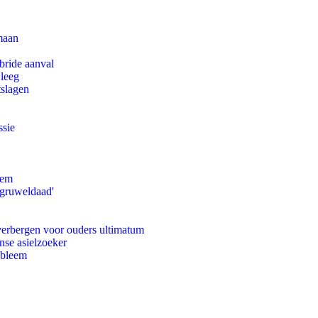
maan
bride aanval
 leeg
tslagen
ssie
eem
'gruweldaad'
 verbergen voor ouders ultimatum
nse asielzoeker
obleem