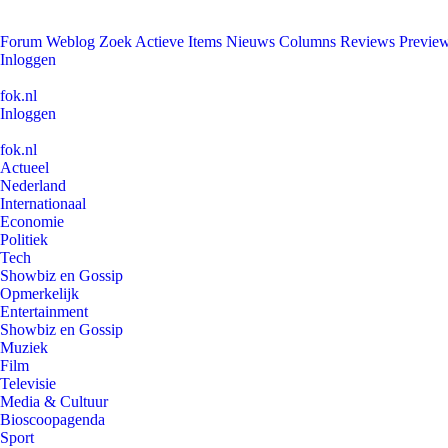
Forum
Weblog
Zoek
Actieve Items
Nieuws
Columns
Reviews
Previe
Inloggen
fok.nl
Inloggen
fok.nl
Actueel
Nederland
Internationaal
Economie
Politiek
Tech
Showbiz en Gossip
Opmerkelijk
Entertainment
Showbiz en Gossip
Muziek
Film
Televisie
Media & Cultuur
Bioscoopagenda
Sport