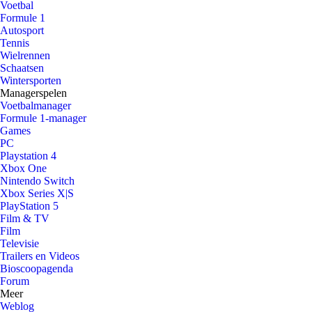
Voetbal
Formule 1
Autosport
Tennis
Wielrennen
Schaatsen
Wintersporten
Managerspelen
Voetbalmanager
Formule 1-manager
Games
PC
Playstation 4
Xbox One
Nintendo Switch
Xbox Series X|S
PlayStation 5
Film & TV
Film
Televisie
Trailers en Videos
Bioscoopagenda
Forum
Meer
Weblog