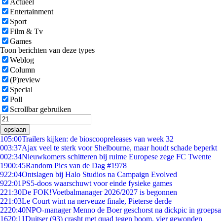
Actueel
Entertainment
Sport
Film & Tv
Games
Toon berichten van deze types
Weblog
Column
(P)review
Special
Poll
Scrollbar gebruiken
opslaan
1
05:00
Trailers kijken: de bioscoopreleases van week 32
0
03:37
Ajax veel te sterk voor Shelbourne, maar houdt schade beperkt
0
02:34
Nieuwkomers schitteren bij ruime Europese zege FC Twente
19
00:45
Random Pics van de Dag #1978
9
22:04
Ontslagen bij Halo Studios na Campaign Evolved
9
22:01
PS5-doos waarschuwt voor einde fysieke games
2
21:30
De FOK!Voetbalmanager 2026/2027 is begonnen
2
21:03
Le Court wint na nerveuze finale, Pieterse derde
22
20:40
NPO-manager Menno de Boer geschorst na dickpic in groeps
16
20:11
Duitser (93) crasht met quad tegen boom, vier gewonden