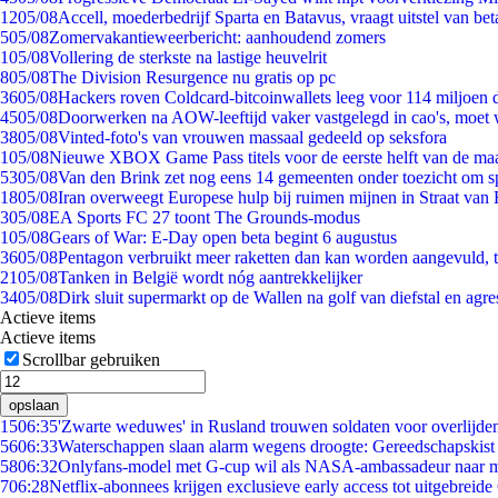
12
05/08
Accell, moederbedrijf Sparta en Batavus, vraagt uitstel van bet
5
05/08
Zomervakantieweerbericht: aanhoudend zomers
1
05/08
Vollering de sterkste na lastige heuvelrit
8
05/08
The Division Resurgence nu gratis op pc
36
05/08
Hackers roven Coldcard-bitcoinwallets leeg voor 114 miljoen d
45
05/08
Doorwerken na AOW-leeftijd vaker vastgelegd in cao's, moet
38
05/08
Vinted-foto's van vrouwen massaal gedeeld op seksfora
1
05/08
Nieuwe XBOX Game Pass titels voor de eerste helft van de ma
53
05/08
Van den Brink zet nog eens 14 gemeenten onder toezicht om s
18
05/08
Iran overweegt Europese hulp bij ruimen mijnen in Straat va
3
05/08
EA Sports FC 27 toont The Grounds-modus
1
05/08
Gears of War: E-Day open beta begint 6 augustus
36
05/08
Pentagon verbruikt meer raketten dan kan worden aangevuld, t
21
05/08
Tanken in België wordt nóg aantrekkelijker
34
05/08
Dirk sluit supermarkt op de Wallen na golf van diefstal en agre
Actieve items
Actieve items
Scrollbar gebruiken
opslaan
15
06:35
'Zwarte weduwes' in Rusland trouwen soldaten voor overlijden
56
06:33
Waterschappen slaan alarm wegens droogte: Gereedschapskist
58
06:32
Onlyfans-model met G-cup wil als NASA-ambassadeur naar 
7
06:28
Netflix-abonnees krijgen exclusieve early access tot uitgebreide