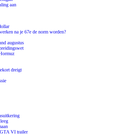
aling aan
ollar
 werken na je 67e de norm worden?
and augustus
preidingswet
n Hormuz
ekort dreigt
ssie
suitkering
 leeg
maan
 GTA VI trailer