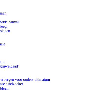
maan
bride aanval
 leeg
tslagen
ssie
eem
'gruweldaad'
 verbergen voor ouders ultimatum
nse asielzoeker
obleem