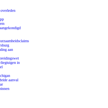
 overleden
app
eem
g aangekondigd
duurzaamheidsclaims
rsburg
aling aan
preidingswet
iegtuigen in
el
ichigan
bride aanval
ar
binnen