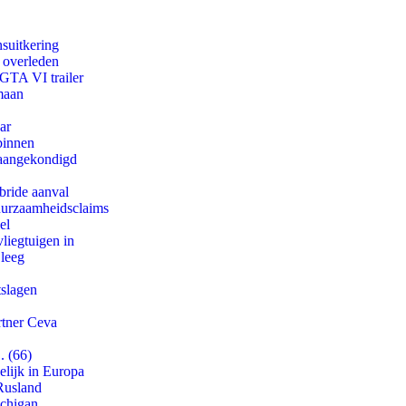
suitkering
d overleden
 GTA VI trailer
maan
ar
binnen
g aangekondigd
bride aanval
duurzaamheidsclaims
el
iegtuigen in
 leeg
tslagen
rtner Ceva
. (66)
lijk in Europa
Rusland
ichigan