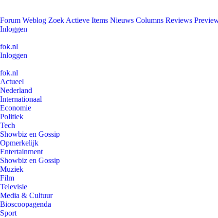
Forum
Weblog
Zoek
Actieve Items
Nieuws
Columns
Reviews
Previe
Inloggen
fok.nl
Inloggen
fok.nl
Actueel
Nederland
Internationaal
Economie
Politiek
Tech
Showbiz en Gossip
Opmerkelijk
Entertainment
Showbiz en Gossip
Muziek
Film
Televisie
Media & Cultuur
Bioscoopagenda
Sport