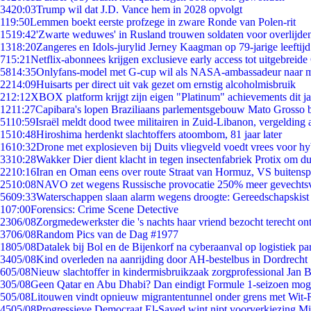
34
20:03
Trump wil dat J.D. Vance hem in 2028 opvolgt
1
19:50
Lemmen boekt eerste profzege in zware Ronde van Polen-rit
15
19:42
'Zwarte weduwes' in Rusland trouwen soldaten voor overlijden
13
18:20
Zangeres en Idols-jurylid Jerney Kaagman op 79-jarige leeftij
7
15:21
Netflix-abonnees krijgen exclusieve early access tot uitgebreide
58
14:35
Onlyfans-model met G-cup wil als NASA-ambassadeur naar 
22
14:09
Huisarts per direct uit vak gezet om ernstig alcoholmisbruik
2
12:12
XBOX platform krijgt zijn eigen "Platinum" achievements dit ja
12
11:27
Capibara's lopen Braziliaans parlementsgebouw Mato Grosso 
51
10:59
Israël meldt dood twee militairen in Zuid-Libanon, vergeldin
15
10:48
Hiroshima herdenkt slachtoffers atoombom, 81 jaar later
16
10:32
Drone met explosieven bij Duits vliegveld voedt vrees voor hy
33
10:28
Wakker Dier dient klacht in tegen insectenfabriek Protix om 
22
10:16
Iran en Oman eens over route Straat van Hormuz, VS buitensp
25
10:08
NAVO zet wegens Russische provocatie 250% meer gevechtsvl
56
09:33
Waterschappen slaan alarm wegens droogte: Gereedschapskist
1
07:00
Forensics: Crime Scene Detective
23
06/08
Zorgmedewerkster die 's nachts haar vriend bezocht terecht on
37
06/08
Random Pics van de Dag #1977
18
05/08
Datalek bij Bol en de Bijenkorf na cyberaanval op logistiek pa
34
05/08
Kind overleden na aanrijding door AH-bestelbus in Dordrecht
6
05/08
Nieuw slachtoffer in kindermisbruikzaak zorgprofessional Jan B
3
05/08
Geen Qatar en Abu Dhabi? Dan eindigt Formule 1-seizoen moge
5
05/08
Litouwen vindt opnieuw migrantentunnel onder grens met Wit-
45
05/08
Progressieve Democraat El-Sayed wint nipt voorverkiezing M