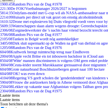
19
00:45
Random Pics van de Dag #1978
2
21:30
De FOK!Voetbalmanager 2026/2027 is begonnen
58
14:35
Onlyfans-model met G-cup wil als NASA-ambassadeur naar 
22
14:09
Huisarts per direct uit vak gezet om ernstig alcoholmisbruik
16
10:32
Drone met explosieven bij Duits vliegveld voedt vrees voor hy
56
09:33
Waterschappen slaan alarm wegens droogte: Gereedschapskist
23
06/08
Zorgmedewerkster die 's nachts haar vriend bezocht terecht on
37
06/08
Random Pics van de Dag #1977
21
05/08
Tanken in België wordt nóg aantrekkelijker
34
05/08
Dirk sluit supermarkt op de Wallen na golf van diefstal en agre
12
05/08
Random Pics van de Dag #1976
6
04/08
Kraftwerk brengt ruimteschip terug naar Eindhoven
20
04/08
Apple vecht Britse eis tot inbouwen backdoor in iCloud aan
85
04/08
'Witte' mannen discrimineren is volgens OM geen enkel probl
30
04/08
Ceuta-leider noemt Marokkaanse grensaanval door migranten 
6
04/08
Grote natuurbrand Boschhuizerbergen groeit naar 100 hectare
6
04/08
FOK! was even down
41
04/08
Regering VS geeft scholen die 'genderidentiteit' van kinderen
59
04/08
Vrouw die asielzoekers hielp in Athene vermoord door Afghaa
25
04/08
Lekker op vakantie naar Afghanistan volgens Taliban geen pr
23
04/08
Random Pics van de Dag #1975
Laatste items
Laatste items
Toon berichten uit deze thema's