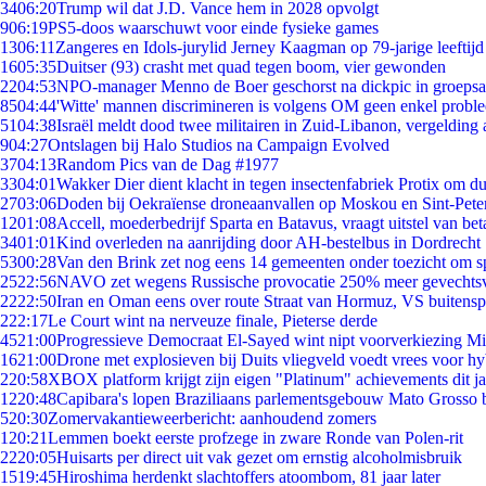
34
06:20
Trump wil dat J.D. Vance hem in 2028 opvolgt
9
06:19
PS5-doos waarschuwt voor einde fysieke games
13
06:11
Zangeres en Idols-jurylid Jerney Kaagman op 79-jarige leeftijd
16
05:35
Duitser (93) crasht met quad tegen boom, vier gewonden
22
04:53
NPO-manager Menno de Boer geschorst na dickpic in groeps
85
04:44
'Witte' mannen discrimineren is volgens OM geen enkel probl
51
04:38
Israël meldt dood twee militairen in Zuid-Libanon, vergeldin
9
04:27
Ontslagen bij Halo Studios na Campaign Evolved
37
04:13
Random Pics van de Dag #1977
33
04:01
Wakker Dier dient klacht in tegen insectenfabriek Protix om 
27
03:06
Doden bij Oekraïense droneaanvallen op Moskou en Sint-Pete
12
01:08
Accell, moederbedrijf Sparta en Batavus, vraagt uitstel van bet
34
01:01
Kind overleden na aanrijding door AH-bestelbus in Dordrecht
53
00:28
Van den Brink zet nog eens 14 gemeenten onder toezicht om s
25
22:56
NAVO zet wegens Russische provocatie 250% meer gevechtsvl
22
22:50
Iran en Oman eens over route Straat van Hormuz, VS buitensp
2
22:17
Le Court wint na nerveuze finale, Pieterse derde
45
21:00
Progressieve Democraat El-Sayed wint nipt voorverkiezing M
16
21:00
Drone met explosieven bij Duits vliegveld voedt vrees voor hy
2
20:58
XBOX platform krijgt zijn eigen "Platinum" achievements dit ja
12
20:48
Capibara's lopen Braziliaans parlementsgebouw Mato Grosso 
5
20:30
Zomervakantieweerbericht: aanhoudend zomers
1
20:21
Lemmen boekt eerste profzege in zware Ronde van Polen-rit
22
20:05
Huisarts per direct uit vak gezet om ernstig alcoholmisbruik
15
19:45
Hiroshima herdenkt slachtoffers atoombom, 81 jaar later