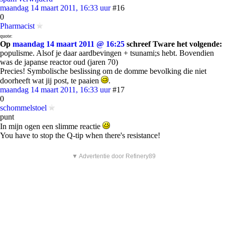
maandag 14 maart 2011, 16:33 uur
#16
0
Pharmacist
quote:
Op
maandag 14 maart 2011 @ 16:25
schreef Tware het volgende:
populisme. Alsof je daar aardbevingen + tsunami;s hebt. Bovendien
was de japanse reactor oud (jaren 70)
Precies! Symbolische beslissing om de domme bevolking die niet
doorheeft wat jij post, te paaien
.
maandag 14 maart 2011, 16:33 uur
#17
0
schommelstoel
punt
In mijn ogen een slimme reactie
You have to stop the Q-tip when there's resistance!
▼ Advertentie door Refinery89