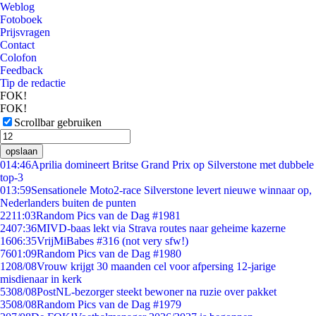
Weblog
Fotoboek
Prijsvragen
Contact
Colofon
Feedback
Tip de redactie
FOK!
FOK!
Scrollbar gebruiken
opslaan
0
14:46
Aprilia domineert Britse Grand Prix op Silverstone met dubbele
top-3
0
13:59
Sensationele Moto2-race Silverstone levert nieuwe winnaar op,
Nederlanders buiten de punten
22
11:03
Random Pics van de Dag #1981
24
07:36
MIVD-baas lekt via Strava routes naar geheime kazerne
16
06:35
VrijMiBabes #316 (not very sfw!)
76
01:09
Random Pics van de Dag #1980
12
08/08
Vrouw krijgt 30 maanden cel voor afpersing 12-jarige
misdienaar in kerk
53
08/08
PostNL-bezorger steekt bewoner na ruzie over pakket
35
08/08
Random Pics van de Dag #1979