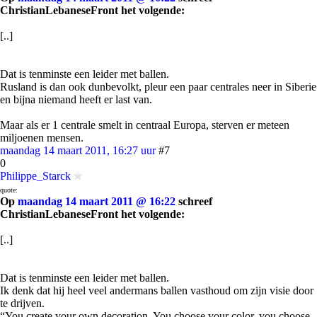
ChristianLebaneseFront het volgende:
[..]
Dat is tenminste een leider met ballen.
Rusland is dan ook dunbevolkt, pleur een paar centrales neer in Siberie
en bijna niemand heeft er last van.
Maar als er 1 centrale smelt in centraal Europa, sterven er meteen
miljoenen mensen.
maandag 14 maart 2011, 16:27 uur
#7
0
Philippe_Starck
quote:
Op
maandag 14 maart 2011 @ 16:22
schreef
ChristianLebaneseFront het volgende:
[..]
Dat is tenminste een leider met ballen.
Ik denk dat hij heel veel andermans ballen vasthoud om zijn visie door
te drijven.
“You create your own decoration. You choose your color, you choose