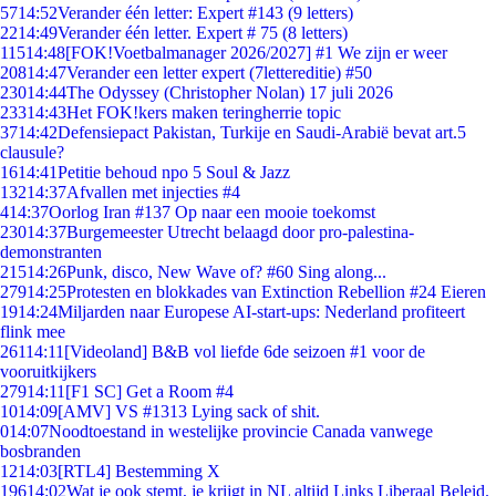
57
14:52
Verander één letter: Expert #143 (9 letters)
22
14:49
Verander één letter. Expert # 75 (8 letters)
115
14:48
[FOK!Voetbalmanager 2026/2027] #1 We zijn er weer
208
14:47
Verander een letter expert (7lettereditie) #50
230
14:44
The Odyssey (Christopher Nolan) 17 juli 2026
233
14:43
Het FOK!kers maken teringherrie topic
37
14:42
Defensiepact Pakistan, Turkije en Saudi-Arabië bevat art.5
clausule?
16
14:41
Petitie behoud npo 5 Soul & Jazz
132
14:37
Afvallen met injecties #4
4
14:37
Oorlog Iran #137 Op naar een mooie toekomst
230
14:37
Burgemeester Utrecht belaagd door pro-palestina-
demonstranten
215
14:26
Punk, disco, New Wave of? #60 Sing along...
279
14:25
Protesten en blokkades van Extinction Rebellion #24 Eieren
19
14:24
Miljarden naar Europese AI-start-ups: Nederland profiteert
flink mee
261
14:11
[Videoland] B&B vol liefde 6de seizoen #1 voor de
vooruitkijkers
279
14:11
[F1 SC] Get a Room #4
10
14:09
[AMV] VS #1313 Lying sack of shit.
0
14:07
Noodtoestand in westelijke provincie Canada vanwege
bosbranden
12
14:03
[RTL4] Bestemming X
196
14:02
Wat je ook stemt, je krijgt in NL altijd Links Liberaal Beleid.