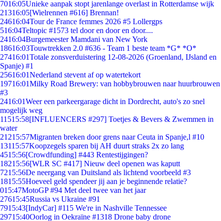
70
16:05
Unieke aanpak stopt jarenlange overlast in Rotterdamse wijk
213
16:05
[Wielrennen #616] Brennan!
246
16:04
Tour de France femmes 2026 #5 Lollergps
5
16:04
Teltopic #1573 tel door en door en door....
24
16:04
Burgemeester Mamdani van New York
186
16:03
Touwtrekken 2.0 #636 - Team 1 beste team *G* *O*
274
16:01
Totale zonsverduistering 12-08-2026 (Groenland, IJsland en
Spanje) #1
256
16:01
Nederland stevent af op watertekort
197
16:01
Milky Road Brewery: van hobbybrouwen naar huurbrouwen
#3
24
16:01
Weer een parkeergarage dicht in Dordrecht, auto's zo snel
mogelijk weg
115
15:58
[INFLUENCERS #297] Toetjes & Bevers & Zwemmen in
water
212
15:57
Migranten breken door grens naar Ceuta in Spanje,l #10
131
15:57
Koopzegels sparen bij AH duurt straks 2x zo lang
45
15:56
[Crowdfunding] #443 Rentestijgingen?
182
15:56
[WLR SC #417] Nieuw deel openen was kaputt
72
15:56
De neergang van Duitsland als lichtend voorbeeld #3
18
15:55
Hoeveel geld spendeer jij aan je beginnende relatie?
0
15:47
MotoGP #94 Met deel twee van het jaar
276
15:45
Russia vs Ukraine #91
79
15:43
[IndyCar] #115 We're in Nashville Tennessee
297
15:40
Oorlog in Oekraïne #1318 Drone baby drone