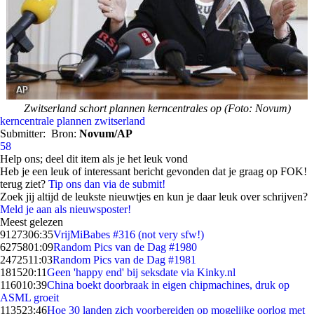
Zwitserland schort plannen kerncentrales op (Foto: Novum)
kerncentrale
plannen
zwitserland
Submitter:
Bron:
Novum/AP
58
Help ons; deel dit item als je het leuk vond
Heb je een leuk of interessant bericht gevonden dat je graag op FOK!
terug ziet?
Tip ons dan via de submit!
Zoek jij altijd de leukste nieuwtjes en kun je daar leuk over schrijven?
Meld je aan als nieuwsposter!
Meest gelezen
91273
06:35
VrijMiBabes #316 (not very sfw!)
62758
01:09
Random Pics van de Dag #1980
24725
11:03
Random Pics van de Dag #1981
1815
20:11
Geen 'happy end' bij seksdate via Kinky.nl
1160
10:39
China boekt doorbraak in eigen chipmachines, druk op
ASML groeit
1135
23:46
Hoe 30 landen zich voorbereiden op mogelijke oorlog met