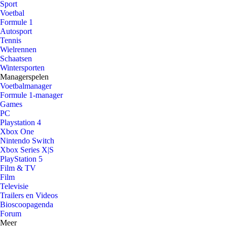
Sport
Voetbal
Formule 1
Autosport
Tennis
Wielrennen
Schaatsen
Wintersporten
Managerspelen
Voetbalmanager
Formule 1-manager
Games
PC
Playstation 4
Xbox One
Nintendo Switch
Xbox Series X|S
PlayStation 5
Film & TV
Film
Televisie
Trailers en Videos
Bioscoopagenda
Forum
Meer