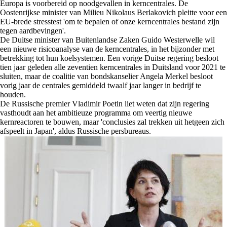
Europa is voorbereid op noodgevallen in kerncentrales. De
Oostenrijkse minister van Milieu Nikolaus Berlakovich pleitte voor een
EU-brede stresstest 'om te bepalen of onze kerncentrales bestand zijn
tegen aardbevingen'.
De Duitse minister van Buitenlandse Zaken Guido Westerwelle wil
een nieuwe risicoanalyse van de kerncentrales, in het bijzonder met
betrekking tot hun koelsystemen. Een vorige Duitse regering besloot
tien jaar geleden alle zeventien kerncentrales in Duitsland voor 2021 te
sluiten, maar de coalitie van bondskanselier Angela Merkel besloot
vorig jaar de centrales gemiddeld twaalf jaar langer in bedrijf te
houden.
De Russische premier Vladimir Poetin liet weten dat zijn regering
vasthoudt aan het ambitieuze programma om veertig nieuwe
kernreactoren te bouwen, maar 'conclusies zal trekken uit hetgeen zich
afspeelt in Japan', aldus Russische persbureaus.