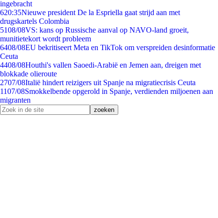
ingebracht
6
20:35
Nieuwe president De la Espriella gaat strijd aan met
drugskartels Colombia
51
08/08
VS: kans op Russische aanval op NAVO-land groeit,
munitietekort wordt probleem
64
08/08
EU bekritiseert Meta en TikTok om verspreiden desinformatie
Ceuta
44
08/08
Houthi's vallen Saoedi-Arabië en Jemen aan, dreigen met
blokkade olieroute
27
07/08
Italië hindert reizigers uit Spanje na migratiecrisis Ceuta
11
07/08
Smokkelbende opgerold in Spanje, verdienden miljoenen aan
migranten