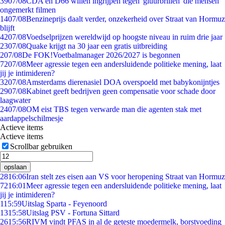
39
07/08
CDA en D66 willen ingrijpen tegen 'gluurbrillen' die mensen
ongemerkt filmen
14
07/08
Benzineprijs daalt verder, onzekerheid over Straat van Hormuz
blijft
42
07/08
Voedselprijzen wereldwijd op hoogste niveau in ruim drie jaar
23
07/08
Quake krijgt na 30 jaar een gratis uitbreiding
2
07/08
De FOK!Voetbalmanager 2026/2027 is begonnen
72
07/08
Meer agressie tegen een andersluidende politieke mening, laat
jij je intimideren?
32
07/08
Amsterdams dierenasiel DOA overspoeld met babykonijntjes
29
07/08
Kabinet geeft bedrijven geen compensatie voor schade door
laagwater
24
07/08
OM eist TBS tegen verwarde man die agenten stak met
aardappelschilmesje
Actieve items
Actieve items
Scrollbar gebruiken
opslaan
28
16:06
Iran stelt zes eisen aan VS voor heropening Straat van Hormuz
72
16:01
Meer agressie tegen een andersluidende politieke mening, laat
jij je intimideren?
1
15:59
Uitslag Sparta - Feyenoord
13
15:58
Uitslag PSV - Fortuna Sittard
26
15:56
RIVM vindt PFAS in al de geteste moedermelk, borstvoeding