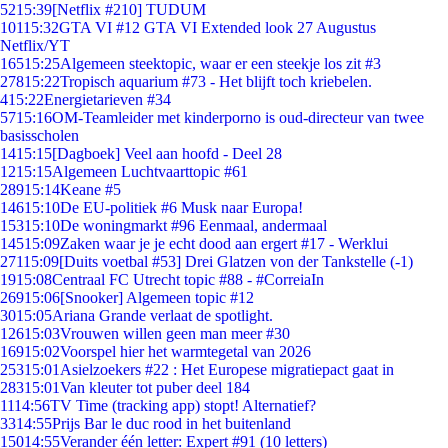
52
15:39
[Netflix #210] TUDUM
101
15:32
GTA VI #12 GTA VI Extended look 27 Augustus
Netflix/YT
165
15:25
Algemeen steektopic, waar er een steekje los zit #3
278
15:22
Tropisch aquarium #73 - Het blijft toch kriebelen.
4
15:22
Energietarieven #34
57
15:16
OM-Teamleider met kinderporno is oud-directeur van twee
basisscholen
14
15:15
[Dagboek] Veel aan hoofd - Deel 28
12
15:15
Algemeen Luchtvaarttopic #61
289
15:14
Keane #5
146
15:10
De EU-politiek #6 Musk naar Europa!
153
15:10
De woningmarkt #96 Eenmaal, andermaal
145
15:09
Zaken waar je je echt dood aan ergert #17 - Werklui
271
15:09
[Duits voetbal #53] Drei Glatzen von der Tankstelle (-1)
19
15:08
Centraal FC Utrecht topic #88 - #CorreiaIn
269
15:06
[Snooker] Algemeen topic #12
30
15:05
Ariana Grande verlaat de spotlight.
126
15:03
Vrouwen willen geen man meer #30
169
15:02
Voorspel hier het warmtegetal van 2026
253
15:01
Asielzoekers #22 : Het Europese migratiepact gaat in
283
15:01
Van kleuter tot puber deel 184
11
14:56
TV Time (tracking app) stopt! Alternatief?
33
14:55
Prijs Bar le duc rood in het buitenland
150
14:55
Verander één letter: Expert #91 (10 letters)