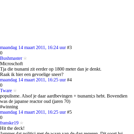
maandag 14 maart 2011, 16:24 uur
#3
0
Bushmaster
Microschoft
Tja die tsunami zit eerder op 1800 meter dan je denkt.
Raak ik hier een gevoelige sneer?
maandag 14 maart 2011, 16:25 uur
#4
0
Tware
populisme. Alsof je daar aardbevingen + tsunami;s hebt. Bovendien
was de japanse reactor oud (jaren 70)
#winning
maandag 14 maart 2011, 16:25 uur
#5
0
franske19
Hit the deck!
Jammer dat politici met de waan van de dag regeren. Dit soort lui