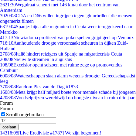
26
21:30
Wegpiraat scheurt met 146 km/u door het centrum van
Amsterdam
39
20:08
CDA en D66 willen ingrijpen tegen 'gluurbrillen' die mensen
ongemerkt filmen
63
19:04
Spanje: bijna alle migranten in Ceuta weer teruggekeerd naar
Marokko
4
17:13
Niewiadoma profiteert van pokerspel en grijpt geel op Ventoux
7
16:10
Aanhoudende droogte veroorzaakt scheuren in dijken Zuid-
Holland
27
08/08
Italië hindert reizigers uit Spanje na migratiecrisis Ceuta
2
08/08
Nieuw te streamen in augustus
1
08/08
Excelsior opent seizoen met ruime zege op promovendus
Cambuur
60
08/08
Waterschappen slaan alarm wegens droogte: Gereedschapskist
leeg
37
08/08
Random Pics van de Dag #1833
16
08/08
Meta krijgt half miljard boete voor mentale schade bij jongeren
42
08/08
Voedselprijzen wereldwijd op hoogste niveau in ruim drie jaar
Forum
Forum
Scrollbar gebruiken
opslaan
143
16:05
[Live Eredivisie #1787] We zijn begonnen!