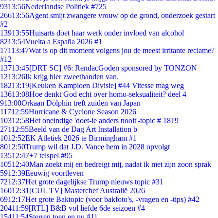
93
13:56
Nederlandse Politiek #725
266
13:56
Agent smijt zwangere vrouw op de grond, onderzoek gestart
#2
139
13:55
Huisarts doet haar werk onder invloed van alcohol
82
13:54
Vuelta a España 2026 #1
171
13:47
Wat is op dit moment volgens jou de meest irritante reclame?
#12
137
13:45
[DRT SC] #6: RendacGoden sponsored by TONZON
12
13:26
Ik krijg hier zweethanden van.
182
13:19
[Keuken Kampioen Divisie] #44 Vitesse mag weg
136
13:08
Hoe denkt God echt over homo-seksualiteit? deel 4
9
13:00
Orkaan Dolphin treft zuiden van Japan
117
12:59
Hurricane & Cyclone Season 2026
103
12:58
Het oneindige 'doet-ie anders nooit'-topic # 1819
271
12:55
Beeld van de Dag Art Installation b
10
12:52
EK Atletiek 2026 te Birmingham #1
80
12:50
Trump wil dat J.D. Vance hem in 2028 opvolgt
135
12:47
+7 telspel #95
105
12:40
Man zoekt mij en bedreigt mij, nadat ik met zijn zoon sprak
59
12:39
Eeuwig voortleven
72
12:37
Het grote dagelijkse Trump nieuws topic #31
160
12:31
[CUL TV] Masterchef Australië 2026
69
12:17
Het grote Baktopic (voor bakfoto's, -vragen en -tips) #42
204
11:59
[RTL] B&B vol liefde 6de seizoen #4
154
11:54
Sterren toen en nu #11