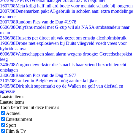
2
07/08
De FOK!Voetbalmanager 2026/2027 is begonnen
16
07/08
Meta krijgt half miljard boete voor mentale schade bij jongeren
20
07/08
Denemarken pakt AI-gebruik in scholen aan: extra mondelinge
examens
20
07/08
Random Pics van de Dag #1978
66
06/08
Onlyfans-model met G-cup wil als NASA-ambassadeur naar
maan
25
06/08
Huisarts per direct uit vak gezet om ernstig alcoholmisbruik
19
06/08
Drone met explosieven bij Duits vliegveld voedt vrees voor
hybride aanval
60
06/08
Waterschappen slaan alarm wegens droogte: Gereedschapskist
leeg
24
06/08
Zorgmedewerkster die 's nachts haar vriend bezocht terecht
ontslagen
38
06/08
Random Pics van de Dag #1977
21
05/08
Tanken in België wordt nóg aantrekkelijker
34
05/08
Dirk sluit supermarkt op de Wallen na golf van diefstal en
agressie
Laatste items
Laatste items
Toon berichten uit deze thema's
Actueel
Entertainment
Sport
Film & Tv