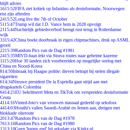
blijft advies
16
15:52
FIFA ziet kritiek op Infantino als desinformatie, Noorwegen
eist zijn aftreden
24
15:52
Long live the 7th of October
51
15:47
Trump wil dat J.D. Vance hem in 2028 opvolgt
21
15:44
Nachtelijk gebiedsverbod brengt rust terug in Rotterdamse
wijk
33
15:42
China boekt doorbraak in eigen chipmachines, druk op ASML
groeit
22
15:39
Random Pics van de Dag #1981
24
15:35
MIVD-baas lekt via Strava routes naar geheime kazerne
11
15:20
Hoe 30 landen zich voorbereiden op mogelijke oorlog met
China en Noord-Korea
8
14:50
Inbraak bij Haagse politie: dieven betrapt bij stelen illegale
sigaretten
6
14:34
Nieuwe president De la Espriella gaat strijd aan met
drugskartels Colombia
64
14:21
EU bekritiseert Meta en TikTok om verspreiden desinformatie
Ceuta
41
14:16
Vinted-foto's van vrouwen massaal gedeeld op seksfora
44
14:03
Houthi's vallen Saoedi-Arabië en Jemen aan, dreigen met
blokkade olieroute
20
13:47
Random Pics van de Dag #1978
76
13:16
Random Pics van de Dag #1980
13
13:10
Geen 'happy end' bij seksdate via Kinky.nl