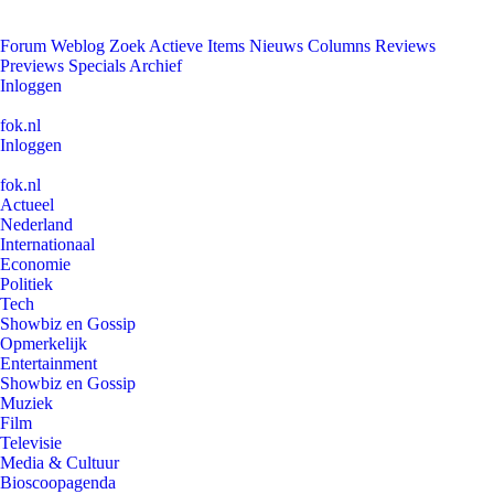
Forum
Weblog
Zoek
Actieve Items
Nieuws
Columns
Reviews
Previews
Specials
Archief
Inloggen
fok.nl
Inloggen
fok.nl
Actueel
Nederland
Internationaal
Economie
Politiek
Tech
Showbiz en Gossip
Opmerkelijk
Entertainment
Showbiz en Gossip
Muziek
Film
Televisie
Media & Cultuur
Bioscoopagenda