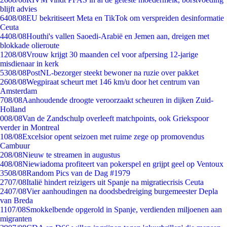
blijft advies
64
08/08
EU bekritiseert Meta en TikTok om verspreiden desinformatie
Ceuta
44
08/08
Houthi's vallen Saoedi-Arabië en Jemen aan, dreigen met
blokkade olieroute
12
08/08
Vrouw krijgt 30 maanden cel voor afpersing 12-jarige
misdienaar in kerk
53
08/08
PostNL-bezorger steekt bewoner na ruzie over pakket
26
08/08
Wegpiraat scheurt met 146 km/u door het centrum van
Amsterdam
7
08/08
Aanhoudende droogte veroorzaakt scheuren in dijken Zuid-
Holland
0
08/08
Van de Zandschulp overleeft matchpoints, ook Griekspoor
verder in Montreal
1
08/08
Excelsior opent seizoen met ruime zege op promovendus
Cambuur
2
08/08
Nieuw te streamen in augustus
4
08/08
Niewiadoma profiteert van pokerspel en grijpt geel op Ventoux
35
08/08
Random Pics van de Dag #1979
27
07/08
Italië hindert reizigers uit Spanje na migratiecrisis Ceuta
24
07/08
Vier aanhoudingen na doodsbedreiging burgemeester Depla
van Breda
11
07/08
Smokkelbende opgerold in Spanje, verdienden miljoenen aan
migranten