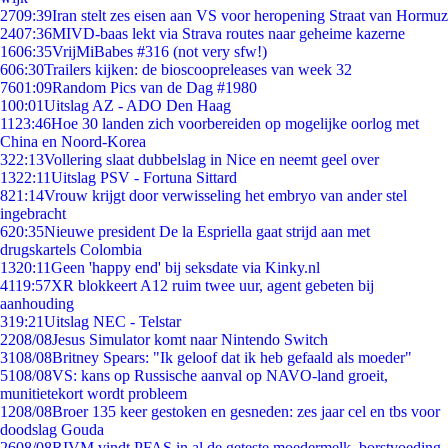
27
09:39
Iran stelt zes eisen aan VS voor heropening Straat van Hormuz
24
07:36
MIVD-baas lekt via Strava routes naar geheime kazerne
16
06:35
VrijMiBabes #316 (not very sfw!)
6
06:30
Trailers kijken: de bioscoopreleases van week 32
76
01:09
Random Pics van de Dag #1980
1
00:01
Uitslag AZ - ADO Den Haag
11
23:46
Hoe 30 landen zich voorbereiden op mogelijke oorlog met
China en Noord-Korea
3
22:13
Vollering slaat dubbelslag in Nice en neemt geel over
13
22:11
Uitslag PSV - Fortuna Sittard
8
21:14
Vrouw krijgt door verwisseling het embryo van ander stel
ingebracht
6
20:35
Nieuwe president De la Espriella gaat strijd aan met
drugskartels Colombia
13
20:11
Geen 'happy end' bij seksdate via Kinky.nl
41
19:57
XR blokkeert A12 ruim twee uur, agent gebeten bij
aanhouding
3
19:21
Uitslag NEC - Telstar
22
08/08
Jesus Simulator komt naar Nintendo Switch
31
08/08
Britney Spears: "Ik geloof dat ik heb gefaald als moeder"
51
08/08
VS: kans op Russische aanval op NAVO-land groeit,
munitietekort wordt probleem
12
08/08
Broer 135 keer gestoken en gesneden: zes jaar cel en tbs voor
doodslag Gouda
26
08/08
RIVM vindt PFAS in al de geteste moedermelk, borstvoeding