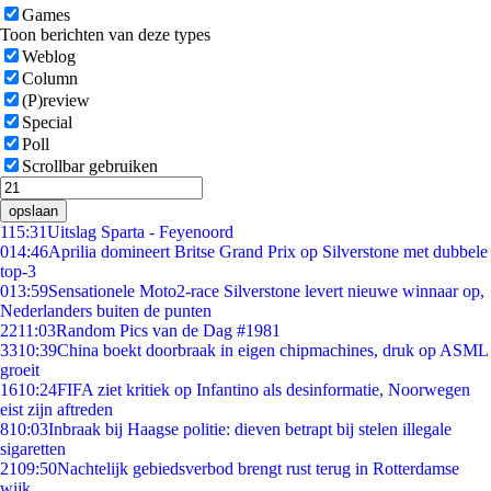
Games
Toon berichten van deze types
Weblog
Column
(P)review
Special
Poll
Scrollbar gebruiken
opslaan
1
15:31
Uitslag Sparta - Feyenoord
0
14:46
Aprilia domineert Britse Grand Prix op Silverstone met dubbele
top-3
0
13:59
Sensationele Moto2-race Silverstone levert nieuwe winnaar op,
Nederlanders buiten de punten
22
11:03
Random Pics van de Dag #1981
33
10:39
China boekt doorbraak in eigen chipmachines, druk op ASML
groeit
16
10:24
FIFA ziet kritiek op Infantino als desinformatie, Noorwegen
eist zijn aftreden
8
10:03
Inbraak bij Haagse politie: dieven betrapt bij stelen illegale
sigaretten
21
09:50
Nachtelijk gebiedsverbod brengt rust terug in Rotterdamse
wijk