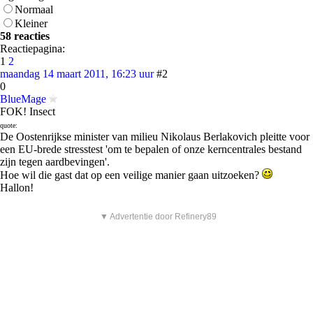
Normaal
Kleiner
58 reacties
Reactiepagina:
1
2
maandag 14 maart 2011, 16:23 uur
#2
0
BlueMage
FOK! Insect
quote:
De Oostenrijkse minister van milieu Nikolaus Berlakovich pleitte voor
een EU-brede stresstest 'om te bepalen of onze kerncentrales bestand
zijn tegen aardbevingen'.
Hoe wil die gast dat op een veilige manier gaan uitzoeken?
Hallon!
▼ Advertentie door Refinery89