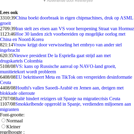
▼ Advertentie door Refinery89
Lees ook
33
10:39
China boekt doorbraak in eigen chipmachines, druk op ASML
groeit
27
09:39
Iran stelt zes eisen aan VS voor heropening Straat van Hormuz
11
23:46
Hoe 30 landen zich voorbereiden op mogelijke oorlog met
China en Noord-Korea
8
21:14
Vrouw krijgt door verwisseling het embryo van ander stel
ingebracht
6
20:35
Nieuwe president De la Espriella gaat strijd aan met
drugskartels Colombia
51
08/08
VS: kans op Russische aanval op NAVO-land groeit,
munitietekort wordt probleem
64
08/08
EU bekritiseert Meta en TikTok om verspreiden desinformatie
Ceuta
44
08/08
Houthi's vallen Saoedi-Arabië en Jemen aan, dreigen met
blokkade olieroute
27
07/08
Italië hindert reizigers uit Spanje na migratiecrisis Ceuta
11
07/08
Smokkelbende opgerold in Spanje, verdienden miljoenen aan
migranten
Font-grootte:
Normaal
Kleiner
regelhoogte :