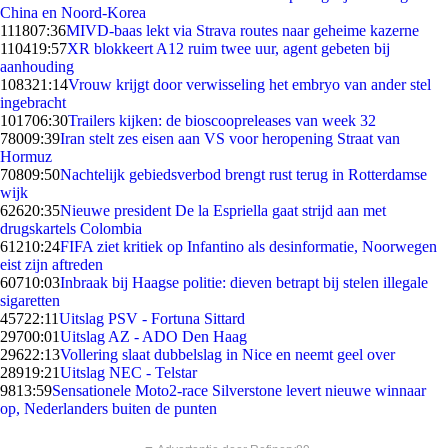
China en Noord-Korea
1118
07:36
MIVD-baas lekt via Strava routes naar geheime kazerne
1104
19:57
XR blokkeert A12 ruim twee uur, agent gebeten bij
aanhouding
1083
21:14
Vrouw krijgt door verwisseling het embryo van ander stel
ingebracht
1017
06:30
Trailers kijken: de bioscoopreleases van week 32
780
09:39
Iran stelt zes eisen aan VS voor heropening Straat van
Hormuz
708
09:50
Nachtelijk gebiedsverbod brengt rust terug in Rotterdamse
wijk
626
20:35
Nieuwe president De la Espriella gaat strijd aan met
drugskartels Colombia
612
10:24
FIFA ziet kritiek op Infantino als desinformatie, Noorwegen
eist zijn aftreden
607
10:03
Inbraak bij Haagse politie: dieven betrapt bij stelen illegale
sigaretten
457
22:11
Uitslag PSV - Fortuna Sittard
297
00:01
Uitslag AZ - ADO Den Haag
296
22:13
Vollering slaat dubbelslag in Nice en neemt geel over
289
19:21
Uitslag NEC - Telstar
98
13:59
Sensationele Moto2-race Silverstone levert nieuwe winnaar
op, Nederlanders buiten de punten