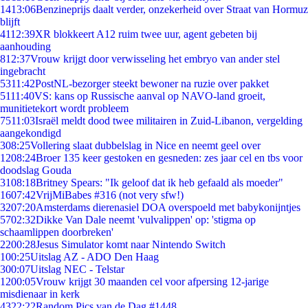
14
13:06
Benzineprijs daalt verder, onzekerheid over Straat van Hormuz
blijft
41
12:39
XR blokkeert A12 ruim twee uur, agent gebeten bij
aanhouding
8
12:37
Vrouw krijgt door verwisseling het embryo van ander stel
ingebracht
53
11:42
PostNL-bezorger steekt bewoner na ruzie over pakket
51
11:40
VS: kans op Russische aanval op NAVO-land groeit,
munitietekort wordt probleem
75
11:03
Israël meldt dood twee militairen in Zuid-Libanon, vergelding
aangekondigd
3
08:25
Vollering slaat dubbelslag in Nice en neemt geel over
12
08:24
Broer 135 keer gestoken en gesneden: zes jaar cel en tbs voor
doodslag Gouda
31
08:18
Britney Spears: "Ik geloof dat ik heb gefaald als moeder"
16
07:42
VrijMiBabes #316 (not very sfw!)
32
07:20
Amsterdams dierenasiel DOA overspoeld met babykonijntjes
57
02:32
Dikke Van Dale neemt 'vulvalippen' op: 'stigma op
schaamlippen doorbreken'
22
00:28
Jesus Simulator komt naar Nintendo Switch
1
00:25
Uitslag AZ - ADO Den Haag
3
00:07
Uitslag NEC - Telstar
12
00:05
Vrouw krijgt 30 maanden cel voor afpersing 12-jarige
misdienaar in kerk
43
22:22
Random Pics van de Dag #1448