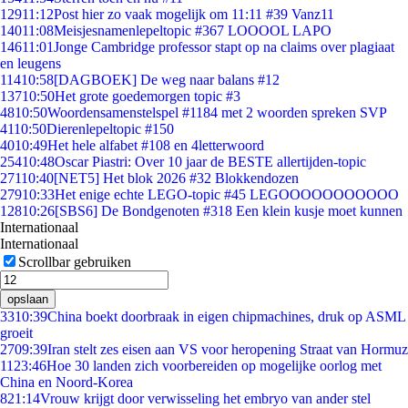
129
11:12
Post hier zo vaak mogelijk om 11:11 #39 Vanz11
140
11:08
Meisjesnamenlepeltopic #367 LOOOOL LAPO
146
11:01
Jonge Cambridge professor stapt op na claims over plagiaat
en leugens
114
10:58
[DAGBOEK] De weg naar balans #12
137
10:50
Het grote goedemorgen topic #3
48
10:50
Woordensamenstelspel #1184 met 2 woorden spreken SVP
41
10:50
Dierenlepeltopic #150
40
10:49
Het hele alfabet #108 en 4letterwoord
254
10:48
Oscar Piastri: Over 10 jaar de BESTE allertijden-topic
271
10:40
[NET5] Het blok 2026 #32 Blokkendozen
279
10:33
Het enige echte LEGO-topic #45 LEGOOOOOOOOOOO
128
10:26
[SBS6] De Bondgenoten #318 Een klein kusje moet kunnen
Internationaal
Internationaal
Scrollbar gebruiken
opslaan
33
10:39
China boekt doorbraak in eigen chipmachines, druk op ASML
groeit
27
09:39
Iran stelt zes eisen aan VS voor heropening Straat van Hormuz
11
23:46
Hoe 30 landen zich voorbereiden op mogelijke oorlog met
China en Noord-Korea
8
21:14
Vrouw krijgt door verwisseling het embryo van ander stel