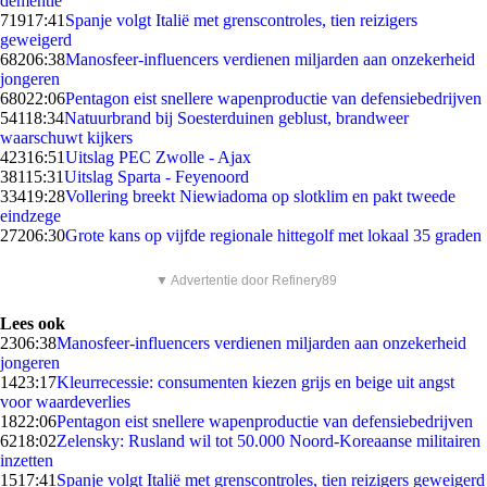
dementie
719
17:41
Spanje volgt Italië met grenscontroles, tien reizigers
geweigerd
682
06:38
Manosfeer-influencers verdienen miljarden aan onzekerheid
jongeren
680
22:06
Pentagon eist snellere wapenproductie van defensiebedrijven
541
18:34
Natuurbrand bij Soesterduinen geblust, brandweer
waarschuwt kijkers
423
16:51
Uitslag PEC Zwolle - Ajax
381
15:31
Uitslag Sparta - Feyenoord
334
19:28
Vollering breekt Niewiadoma op slotklim en pakt tweede
eindzege
272
06:30
Grote kans op vijfde regionale hittegolf met lokaal 35 graden
▼ Advertentie door Refinery89
Lees ook
23
06:38
Manosfeer-influencers verdienen miljarden aan onzekerheid
jongeren
14
23:17
Kleurrecessie: consumenten kiezen grijs en beige uit angst
voor waardeverlies
18
22:06
Pentagon eist snellere wapenproductie van defensiebedrijven
62
18:02
Zelensky: Rusland wil tot 50.000 Noord-Koreaanse militairen
inzetten
15
17:41
Spanje volgt Italië met grenscontroles, tien reizigers geweigerd