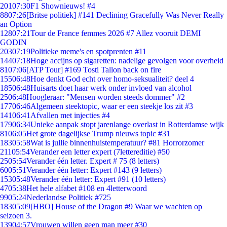
201
07:30
F1 Shownieuws! #4
88
07:26
[Britse politiek] #141 Declining Gracefully Was Never Really
an Option
128
07:21
Tour de France femmes 2026 #7 Allez vooruit DEMI
GODIN
203
07:19
Politieke meme's en spotprenten #11
144
07:18
Hoge accijns op sigaretten: nadelige gevolgen voor overheid
81
07:06
[ATP Tour] #169 Tosti Tallon back on fire
155
06:48
Hoe denkt God echt over homo-seksualiteit? deel 4
185
06:48
Huisarts doet haar werk onder invloed van alcohol
25
06:48
Hoogleraar: "Mensen worden steeds dommer" #2
177
06:46
Algemeen steektopic, waar er een steekje los zit #3
141
06:41
Afvallen met injecties #4
179
06:34
Unieke aanpak stopt jarenlange overlast in Rotterdamse wijk
81
06:05
Het grote dagelijkse Trump nieuws topic #31
183
05:58
Wat is jullie binnenhuistemperatuur? #81 Horrorzomer
211
05:54
Verander een letter expert (7lettereditie) #50
25
05:54
Verander één letter. Expert # 75 (8 letters)
60
05:51
Verander één letter: Expert #143 (9 letters)
153
05:48
Verander één letter: Expert #91 (10 letters)
47
05:38
Het hele alfabet #108 en 4letterwoord
99
05:24
Nederlandse Politiek #725
183
05:09
[HBO] House of the Dragon #9 Waar we wachten op
seizoen 3.
139
04:57
Vrouwen willen geen man meer #30