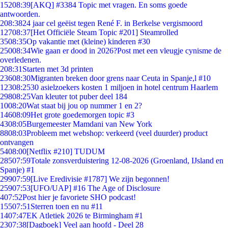
152
08:39
[AKQ] #3384 Topic met vragen. En soms goede
antwoorden.
2
08:38
24 jaar cel geëist tegen René F. in Berkelse vergismoord
127
08:37
[Het Officiële Steam Topic #201] Steamrolled
35
08:35
Op vakantie met (kleine) kinderen #30
250
08:34
Wie gaan er dood in 2026?Post met een vleugje cynisme de
overledenen.
2
08:31
Starten met 3d printen
236
08:30
Migranten breken door grens naar Ceuta in Spanje,l #10
123
08:25
30 asielzoekers kosten 1 miljoen in hotel centrum Haarlem
298
08:25
Van kleuter tot puber deel 184
10
08:20
Wat staat bij jou op nummer 1 en 2?
146
08:09
Het grote goedemorgen topic #3
43
08:05
Burgemeester Mamdani van New York
88
08:03
Probleem met webshop: verkeerd (veel duurder) product
ontvangen
54
08:00
[Netflix #210] TUDUM
285
07:59
Totale zonsverduistering 12-08-2026 (Groenland, IJsland en
Spanje) #1
299
07:59
[Live Eredivisie #1787] We zijn begonnen!
259
07:53
[UFO/UAP] #16 The Age of Disclosure
4
07:52
Post hier je favoriete SHO podcast!
155
07:51
Sterren toen en nu #11
14
07:47
EK Atletiek 2026 te Birmingham #1
23
07:38
[Dagboek] Veel aan hoofd - Deel 28