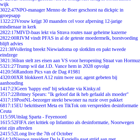
wijk
30
22:47
NPO-manager Menno de Boer geschorst na dickpic in
groepsapp
13
22:23
Vrouw krijgt 30 maanden cel voor afpersing 12-jarige
misdienaar in kerk
28
22:17
MIVD-baas lekt via Strava routes naar geheime kazerne
28
22:00
RIVM vindt PFAS in al de geteste moedermelk, borstvoeding
blijft advies
2
21:38
Vollering breekt Niewiadoma op slotklim en pakt tweede
eindzege
38
21:36
Iran stelt zes eisen aan VS voor heropening Straat van Hormuz
53
21:27
Trump wil dat J.D. Vance hem in 2028 opvolgt
41
20:56
Random Pics van de Dag #1981
43
20:00
XR blokkeert A12 ruim twee uur, agent gebeten bij
aanhouding
14
17:23
Geen 'happy end' bij seksdate via Kinky.nl
35
17:22
Britney Spears: "Ik geloof dat ik heb gefaald als moeder"
43
17:19
PostNL-bezorger steekt bewoner na ruzie over pakket
68
17:15
EU bekritiseert Meta en TikTok om verspreiden desinformatie
Ceuta
1
15:59
Uitslag Sparta - Feyenoord
16
15:52
FIFA ziet kritiek op Infantino als desinformatie, Noorwegen
eist zijn aftreden
24
15:52
Long live the 7th of October
6
14:34
Nieuwe president De la Espriella gaat strijd aan met