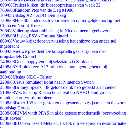
6
09/08
Trailers kijken: de bioscoopreleases van week 32
76
09/08
Random Pics van de Dag #1980
1
09/08
Uitslag AZ - ADO Den Haag
13
08/08
Hoe 30 landen zich voorbereiden op mogelijke oorlog met
China en Noord-Korea
3
08/08
Vollering slaat dubbelslag in Nice en neemt geel over
19
08/08
Uitslag PSV - Fortuna Sittard
8
08/08
Vrouw krijgt door verwisseling het embryo van ander stel
ingebracht
6
08/08
Nieuwe president De la Espriella gaat strijd aan met
drugskartels Colombia
14
08/08
Geen 'happy end' bij seksdate via Kinky.nl
43
08/08
XR blokkeert A12 ruim twee uur, agent gebeten bij
aanhouding
3
08/08
Uitslag NEC - Telstar
22
08/08
Jesus Simulator komt naar Nintendo Switch
35
08/08
Britney Spears: "Ik geloof dat ik heb gefaald als moeder"
51
08/08
VS: kans op Russische aanval op NAVO-land groeit,
munitietekort wordt probleem
12
08/08
Broer 135 keer gestoken en gesneden: zes jaar cel en tbs voor
doodslag Gouda
28
08/08
RIVM vindt PFAS in al de geteste moedermelk, borstvoeding
blijft advies
68
08/08
EU bekritiseert Meta en TikTok om verspreiden desinformatie