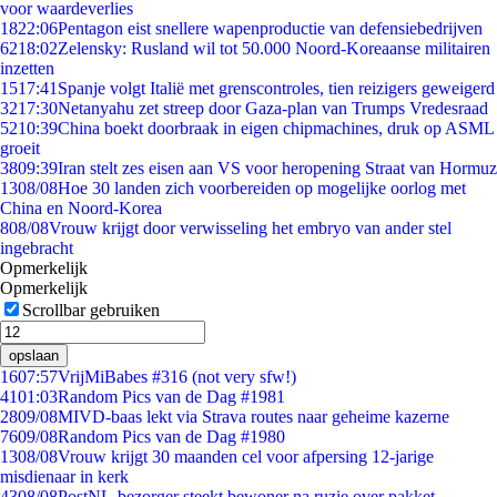
voor waardeverlies
18
22:06
Pentagon eist snellere wapenproductie van defensiebedrijven
62
18:02
Zelensky: Rusland wil tot 50.000 Noord-Koreaanse militairen
inzetten
15
17:41
Spanje volgt Italië met grenscontroles, tien reizigers geweigerd
32
17:30
Netanyahu zet streep door Gaza-plan van Trumps Vredesraad
52
10:39
China boekt doorbraak in eigen chipmachines, druk op ASML
groeit
38
09:39
Iran stelt zes eisen aan VS voor heropening Straat van Hormuz
13
08/08
Hoe 30 landen zich voorbereiden op mogelijke oorlog met
China en Noord-Korea
8
08/08
Vrouw krijgt door verwisseling het embryo van ander stel
ingebracht
Opmerkelijk
Opmerkelijk
Scrollbar gebruiken
opslaan
16
07:57
VrijMiBabes #316 (not very sfw!)
41
01:03
Random Pics van de Dag #1981
28
09/08
MIVD-baas lekt via Strava routes naar geheime kazerne
76
09/08
Random Pics van de Dag #1980
13
08/08
Vrouw krijgt 30 maanden cel voor afpersing 12-jarige
misdienaar in kerk
43
08/08
PostNL-bezorger steekt bewoner na ruzie over pakket