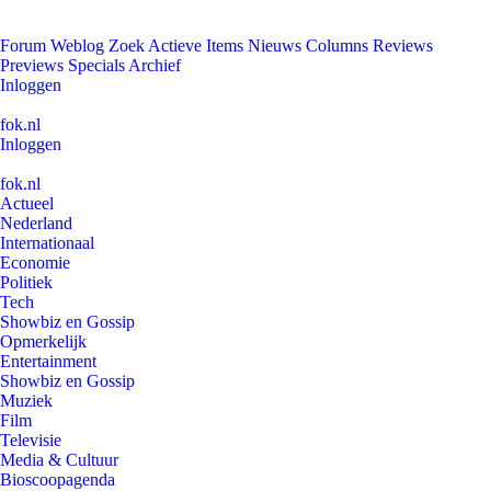
Forum
Weblog
Zoek
Actieve Items
Nieuws
Columns
Reviews
Previews
Specials
Archief
Inloggen
fok.nl
Inloggen
fok.nl
Actueel
Nederland
Internationaal
Economie
Politiek
Tech
Showbiz en Gossip
Opmerkelijk
Entertainment
Showbiz en Gossip
Muziek
Film
Televisie
Media & Cultuur
Bioscoopagenda