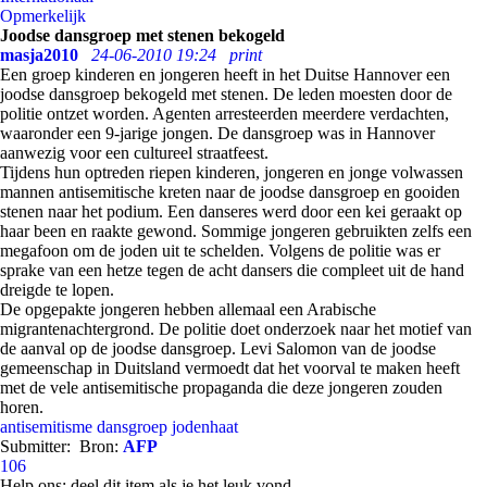
Opmerkelijk
Joodse dansgroep met stenen bekogeld
masja2010
24-06-2010 19:24
print
Een groep kinderen en jongeren heeft in het Duitse Hannover een
joodse dansgroep bekogeld met stenen. De leden moesten door de
politie ontzet worden. Agenten arresteerden meerdere verdachten,
waaronder een 9-jarige jongen. De dansgroep was in Hannover
aanwezig voor een cultureel straatfeest.
Tijdens hun optreden riepen kinderen, jongeren en jonge volwassen
mannen antisemitische kreten naar de joodse dansgroep en gooiden
stenen naar het podium. Een danseres werd door een kei geraakt op
haar been en raakte gewond. Sommige jongeren gebruikten zelfs een
megafoon om de joden uit te schelden. Volgens de politie was er
sprake van een hetze tegen de acht dansers die compleet uit de hand
dreigde te lopen.
De opgepakte jongeren hebben allemaal een Arabische
migrantenachtergrond. De politie doet onderzoek naar het motief van
de aanval op de joodse dansgroep. Levi Salomon van de joodse
gemeenschap in Duitsland vermoedt dat het voorval te maken heeft
met de vele antisemitische propaganda die deze jongeren zouden
horen.
antisemitisme
dansgroep
jodenhaat
Submitter:
Bron:
AFP
106
Help ons; deel dit item als je het leuk vond