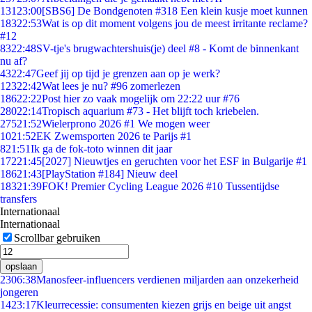
131
23:00
[SBS6] De Bondgenoten #318 Een klein kusje moet kunnen
183
22:53
Wat is op dit moment volgens jou de meest irritante reclame?
#12
83
22:48
SV-tje's brugwachtershuis(je) deel #8 - Komt de binnenkant
nu af?
43
22:47
Geef jij op tijd je grenzen aan op je werk?
123
22:42
Wat lees je nu? #96 zomerlezen
186
22:22
Post hier zo vaak mogelijk om 22:22 uur #76
280
22:14
Tropisch aquarium #73 - Het blijft toch kriebelen.
275
21:52
Wielerprono 2026 #1 We mogen weer
10
21:52
EK Zwemsporten 2026 te Parijs #1
8
21:51
Ik ga de fok-toto winnen dit jaar
172
21:45
[2027] Nieuwtjes en geruchten voor het ESF in Bulgarije #1
186
21:43
[PlayStation #184] Nieuw deel
183
21:39
FOK! Premier Cycling League 2026 #10 Tussentijdse
transfers
Internationaal
Internationaal
Scrollbar gebruiken
opslaan
23
06:38
Manosfeer-influencers verdienen miljarden aan onzekerheid
jongeren
14
23:17
Kleurrecessie: consumenten kiezen grijs en beige uit angst