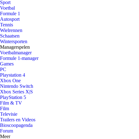
Sport
Voetbal
Formule 1
Autosport
Tennis
Wielrennen
Schaatsen
Wintersporten
Managerspelen
Voetbalmanager
Formule 1-manager
Games
PC
Playstation 4
Xbox One
Nintendo Switch
Xbox Series X|S
PlayStation 5
Film & TV
Film
Televisie
Trailers en Videos
Bioscoopagenda
Forum
Meer