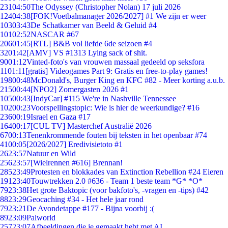
231
04:50
The Odyssey (Christopher Nolan) 17 juli 2026
124
04:38
[FOK!Voetbalmanager 2026/2027] #1 We zijn er weer
103
03:43
De Schatkamer van Beeld & Geluid #4
101
02:52
NASCAR #67
206
01:45
[RTL] B&B vol liefde 6de seizoen #4
32
01:42
[AMV] VS #1313 Lying sack of shit.
90
01:12
Vinted-foto's van vrouwen massaal gedeeld op seksfora
11
01:11
[gratis] Videogames Part 9: Gratis en free-to-play games!
198
00:48
McDonald's, Burger King en KFC #82 - Meer korting a.u.b.
215
00:44
[NPO2] Zomergasten 2026 #1
105
00:43
[IndyCar] #115 We're in Nashville Tennessee
102
00:23
Voorspellingstopic: Wie is hier de weerkundige? #16
236
00:19
Israel en Gaza #17
164
00:17
[CUL TV] Masterchef Australië 2026
67
00:13
Tenenkrommende fouten bij teksten in het openbaar #74
41
00:05
[2026/2027] Eredivisietoto #1
26
23:57
Natuur en Wild
256
23:57
[Wielrennen #616] Brennan!
285
23:49
Protesten en blokkades van Extinction Rebellion #24 Eieren
191
23:40
Touwtrekken 2.0 #636 - Team 1 beste team *G* *O*
79
23:38
Het grote Baktopic (voor bakfoto's, -vragen en -tips) #42
88
23:29
Geocaching #34 - Het hele jaar rond
79
23:21
De Avondetappe #177 - Bijna voorbij :(
89
23:09
Palworld
257
23:07
Afbeeldingen die je gemaakt hebt met AI