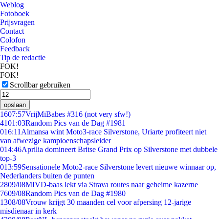
Weblog
Fotoboek
Prijsvragen
Contact
Colofon
Feedback
Tip de redactie
FOK!
FOK!
Scrollbar gebruiken
opslaan
16
07:57
VrijMiBabes #316 (not very sfw!)
41
01:03
Random Pics van de Dag #1981
0
16:11
Almansa wint Moto3-race Silverstone, Uriarte profiteert niet
van afwezige kampioenschapsleider
0
14:46
Aprilia domineert Britse Grand Prix op Silverstone met dubbele
top-3
0
13:59
Sensationele Moto2-race Silverstone levert nieuwe winnaar op,
Nederlanders buiten de punten
28
09/08
MIVD-baas lekt via Strava routes naar geheime kazerne
76
09/08
Random Pics van de Dag #1980
13
08/08
Vrouw krijgt 30 maanden cel voor afpersing 12-jarige
misdienaar in kerk