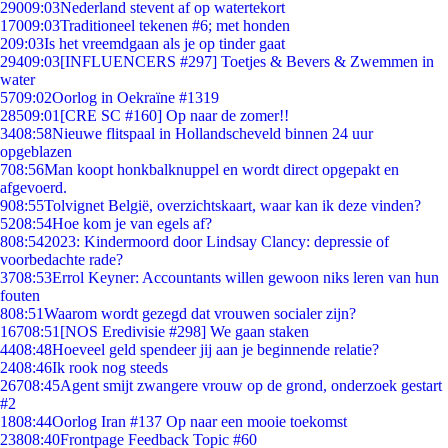
290
09:03
Nederland stevent af op watertekort
170
09:03
Traditioneel tekenen #6; met honden
2
09:03
Is het vreemdgaan als je op tinder gaat
294
09:03
[INFLUENCERS #297] Toetjes & Bevers & Zwemmen in
water
57
09:02
Oorlog in Oekraïne #1319
285
09:01
[CRE SC #160] Op naar de zomer!!
34
08:58
Nieuwe flitspaal in Hollandscheveld binnen 24 uur
opgeblazen
7
08:56
Man koopt honkbalknuppel en wordt direct opgepakt en
afgevoerd.
9
08:55
Tolvignet België, overzichtskaart, waar kan ik deze vinden?
52
08:54
Hoe kom je van egels af?
8
08:54
2023: Kindermoord door Lindsay Clancy: depressie of
voorbedachte rade?
37
08:53
Errol Keyner: Accountants willen gewoon niks leren van hun
fouten
8
08:51
Waarom wordt gezegd dat vrouwen socialer zijn?
167
08:51
[NOS Eredivisie #298] We gaan staken
44
08:48
Hoeveel geld spendeer jij aan je beginnende relatie?
24
08:46
Ik rook nog steeds
267
08:45
Agent smijt zwangere vrouw op de grond, onderzoek gestart
#2
18
08:44
Oorlog Iran #137 Op naar een mooie toekomst
238
08:40
Frontpage Feedback Topic #60