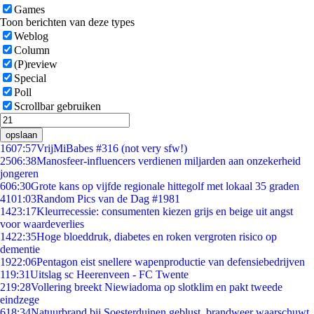
Games
Toon berichten van deze types
Weblog
Column
(P)review
Special
Poll
Scrollbar gebruiken
opslaan
16
07:57
VrijMiBabes #316 (not very sfw!)
25
06:38
Manosfeer-influencers verdienen miljarden aan onzekerheid
jongeren
6
06:30
Grote kans op vijfde regionale hittegolf met lokaal 35 graden
41
01:03
Random Pics van de Dag #1981
14
23:17
Kleurrecessie: consumenten kiezen grijs en beige uit angst
voor waardeverlies
14
22:35
Hoge bloeddruk, diabetes en roken vergroten risico op
dementie
19
22:06
Pentagon eist snellere wapenproductie van defensiebedrijven
1
19:31
Uitslag sc Heerenveen - FC Twente
2
19:28
Vollering breekt Niewiadoma op slotklim en pakt tweede
eindzege
6
18:34
Natuurbrand bij Soesterduinen geblust, brandweer waarschuwt