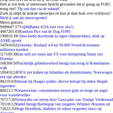
Heb je een leuk of interessant bericht gevonden dat je graag op FOK!
terug ziet?
Tip ons dan via de submit!
Zoek jij altijd de leukste nieuwtjes en kun je daar leuk over schrijven?
Meld je aan als nieuwsposter!
Meest gelezen
99896
07:57
VrijMiBabes #316 (not very sfw!)
49872
01:03
Random Pics van de Dag #1981
1998
10:39
China boekt doorbraak in eigen chipmachines, druk op
ASML groeit
1459
18:02
Zelensky: Rusland wil tot 50.000 Noord-Koreaanse
militairen inzetten
1171
09:39
Iran stelt zes eisen aan VS voor heropening Straat van
Hormuz
1083
09:50
Nachtelijk gebiedsverbod brengt rust terug in Rotterdamse
wijk
1004
10:24
FIFA ziet kritiek op Infantino als desinformatie, Noorwegen
eist zijn aftreden
982
10:03
Inbraak bij Haagse politie: dieven betrapt bij stelen illegale
sigaretten
800
23:17
Kleurrecessie: consumenten kiezen grijs en beige uit angst
voor waardeverlies
767
17:30
Netanyahu zet streep door Gaza-plan van Trumps Vredesraad
765
18:12
Mattel brengt Barbiepop van zangeres Whitney Houston uit
726
22:35
Hoge bloeddruk, diabetes en roken vergroten risico op