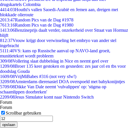
drugskartels Colombia
44
14:03
Houthi's vallen Saoedi-Arabië en Jemen aan, dreigen met
blokkade olieroute
20
13:47
Random Pics van de Dag #1978
76
13:16
Random Pics van de Dag #1980
14
13:06
Benzineprijs daalt verder, onzekerheid over Straat van Hormuz
blijft
8
12:37
Vrouw krijgt door verwisseling het embryo van ander stel
ingebracht
51
11:40
VS: kans op Russische aanval op NAVO-land groeit,
munitietekort wordt probleem
3
09/08
Vollering slaat dubbelslag in Nice en neemt geel over
12
09/08
Broer 135 keer gestoken en gesneden: zes jaar cel en tbs voor
doodslag Gouda
16
09/08
VrijMiBabes #316 (not very sfw!)
32
09/08
Amsterdams dierenasiel DOA overspoeld met babykonijntjes
57
09/08
Dikke Van Dale neemt 'vulvalippen' op: 'stigma op
schaamlippen doorbreken'
22
09/08
Jesus Simulator komt naar Nintendo Switch
Forum
Forum
Scrollbar gebruiken
opslaan