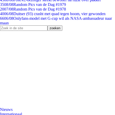
35
08/08
Random Pics van de Dag #1979
20
07/08
Random Pics van de Dag #1978
40
06/08
Duitser (93) crasht met quad tegen boom, vier gewonden
66
06/08
Onlyfans-model met G-cup wil als NASA-ambassadeur naar
maan
Nieuws
Internationaal