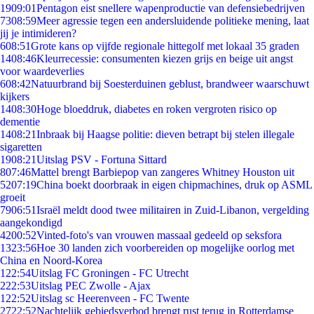
19
09:01
Pentagon eist snellere wapenproductie van defensiebedrijven
73
08:59
Meer agressie tegen een andersluidende politieke mening, laat
jij je intimideren?
6
08:51
Grote kans op vijfde regionale hittegolf met lokaal 35 graden
14
08:46
Kleurrecessie: consumenten kiezen grijs en beige uit angst
voor waardeverlies
6
08:42
Natuurbrand bij Soesterduinen geblust, brandweer waarschuwt
kijkers
14
08:30
Hoge bloeddruk, diabetes en roken vergroten risico op
dementie
14
08:21
Inbraak bij Haagse politie: dieven betrapt bij stelen illegale
sigaretten
19
08:21
Uitslag PSV - Fortuna Sittard
8
07:46
Mattel brengt Barbiepop van zangeres Whitney Houston uit
52
07:19
China boekt doorbraak in eigen chipmachines, druk op ASML
groeit
79
06:51
Israël meldt dood twee militairen in Zuid-Libanon, vergelding
aangekondigd
42
00:52
Vinted-foto's van vrouwen massaal gedeeld op seksfora
13
23:56
Hoe 30 landen zich voorbereiden op mogelijke oorlog met
China en Noord-Korea
1
22:54
Uitslag FC Groningen - FC Utrecht
2
22:53
Uitslag PEC Zwolle - Ajax
1
22:52
Uitslag sc Heerenveen - FC Twente
27
22:52
Nachtelijk gebiedsverbod brengt rust terug in Rotterdamse