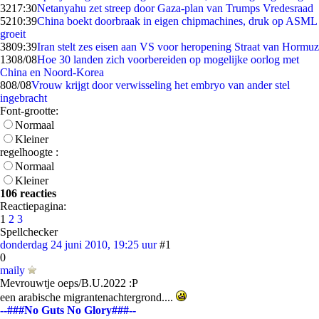
32
17:30
Netanyahu zet streep door Gaza-plan van Trumps Vredesraad
52
10:39
China boekt doorbraak in eigen chipmachines, druk op ASML
groeit
38
09:39
Iran stelt zes eisen aan VS voor heropening Straat van Hormuz
13
08/08
Hoe 30 landen zich voorbereiden op mogelijke oorlog met
China en Noord-Korea
8
08/08
Vrouw krijgt door verwisseling het embryo van ander stel
ingebracht
Font-grootte:
Normaal
Kleiner
regelhoogte :
Normaal
Kleiner
106 reacties
Reactiepagina:
1
2
3
Spellchecker
donderdag 24 juni 2010, 19:25 uur
#1
0
maily
Mevrouwtje oeps/B.U.2022 :P
een arabische migrantenachtergrond....
--###No Guts No Glory###--