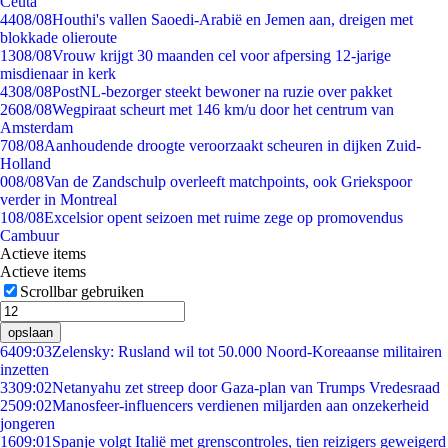
Ceuta
44
08/08
Houthi's vallen Saoedi-Arabië en Jemen aan, dreigen met
blokkade olieroute
13
08/08
Vrouw krijgt 30 maanden cel voor afpersing 12-jarige
misdienaar in kerk
43
08/08
PostNL-bezorger steekt bewoner na ruzie over pakket
26
08/08
Wegpiraat scheurt met 146 km/u door het centrum van
Amsterdam
7
08/08
Aanhoudende droogte veroorzaakt scheuren in dijken Zuid-
Holland
0
08/08
Van de Zandschulp overleeft matchpoints, ook Griekspoor
verder in Montreal
1
08/08
Excelsior opent seizoen met ruime zege op promovendus
Cambuur
Actieve items
Actieve items
Scrollbar gebruiken
opslaan
64
09:03
Zelensky: Rusland wil tot 50.000 Noord-Koreaanse militairen
inzetten
33
09:02
Netanyahu zet streep door Gaza-plan van Trumps Vredesraad
25
09:02
Manosfeer-influencers verdienen miljarden aan onzekerheid
jongeren
16
09:01
Spanje volgt Italië met grenscontroles, tien reizigers geweigerd