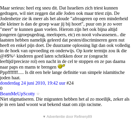
Maar serieus: heel erg sneu dit. Dat Israeliers zich triest kunnen
gedragen, wil niet zeggen dat alle Joden ook maar triest zijn. De
Jodenhetze zie ik meer als het aloude "afreageren op een minderheid
die kleiner is dan de groep waar jij bij hoort", puur om je zo weer
"meer" te kunnen gaan voelen. Hierom zijn het ook bijna altijd
jongeren (groepsgedrag, meelopers, etc) en nooit volwassenen.. die
laatsten hebben namelijk geleerd dat pesten/discrimineren geen nut
heeft en enkel pijn doet. De duurzame oplossing ligt dan ook volledig
in de hoek van opvoeding en onderwijs. Op korte termijn zou ik die
@#$%^ kinderen goed laten schrikken door ze (ongeacht
leeftijd/precieze rol) een nacht in de cel te stoppen en ze pas daarna
naar paps en mams te brengen
Pppfffffff..... Is dit een hele lange definitie van simpele islamitische
joden haat.
donderdag 24 juni 2010, 19:42 uur
#24
0
BeamMeUpScotty
Niet stigmatiseren. Die migranten hebben het al zo moeilijk, zeker als
je in een land woont wat bekend staat om zijn racisme.
▼ Advertentie door Refinery89