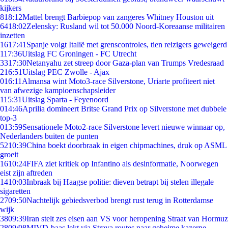
kijkers
8
18:12
Mattel brengt Barbiepop van zangeres Whitney Houston uit
64
18:02
Zelensky: Rusland wil tot 50.000 Noord-Koreaanse militairen
inzetten
16
17:41
Spanje volgt Italië met grenscontroles, tien reizigers geweigerd
1
17:36
Uitslag FC Groningen - FC Utrecht
33
17:30
Netanyahu zet streep door Gaza-plan van Trumps Vredesraad
2
16:51
Uitslag PEC Zwolle - Ajax
0
16:11
Almansa wint Moto3-race Silverstone, Uriarte profiteert niet
van afwezige kampioenschapsleider
1
15:31
Uitslag Sparta - Feyenoord
0
14:46
Aprilia domineert Britse Grand Prix op Silverstone met dubbele
top-3
0
13:59
Sensationele Moto2-race Silverstone levert nieuwe winnaar op,
Nederlanders buiten de punten
52
10:39
China boekt doorbraak in eigen chipmachines, druk op ASML
groeit
16
10:24
FIFA ziet kritiek op Infantino als desinformatie, Noorwegen
eist zijn aftreden
14
10:03
Inbraak bij Haagse politie: dieven betrapt bij stelen illegale
sigaretten
27
09:50
Nachtelijk gebiedsverbod brengt rust terug in Rotterdamse
wijk
38
09:39
Iran stelt zes eisen aan VS voor heropening Straat van Hormuz
28
09/08
MIVD-baas lekt via Strava routes naar geheime kazerne