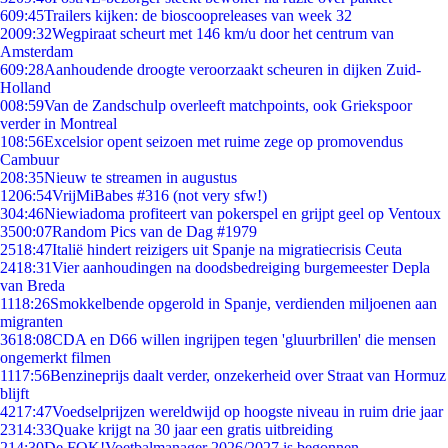
6
09:45
Trailers kijken: de bioscoopreleases van week 32
20
09:32
Wegpiraat scheurt met 146 km/u door het centrum van
Amsterdam
6
09:28
Aanhoudende droogte veroorzaakt scheuren in dijken Zuid-
Holland
0
08:59
Van de Zandschulp overleeft matchpoints, ook Griekspoor
verder in Montreal
1
08:56
Excelsior opent seizoen met ruime zege op promovendus
Cambuur
2
08:35
Nieuw te streamen in augustus
12
06:54
VrijMiBabes #316 (not very sfw!)
3
04:46
Niewiadoma profiteert van pokerspel en grijpt geel op Ventoux
35
00:07
Random Pics van de Dag #1979
25
18:47
Italië hindert reizigers uit Spanje na migratiecrisis Ceuta
24
18:31
Vier aanhoudingen na doodsbedreiging burgemeester Depla
van Breda
11
18:26
Smokkelbende opgerold in Spanje, verdienden miljoenen aan
migranten
36
18:08
CDA en D66 willen ingrijpen tegen 'gluurbrillen' die mensen
ongemerkt filmen
11
17:56
Benzineprijs daalt verder, onzekerheid over Straat van Hormuz
blijft
42
17:47
Voedselprijzen wereldwijd op hoogste niveau in ruim drie jaar
23
14:33
Quake krijgt na 30 jaar een gratis uitbreiding
2
14:30
De FOK!Voetbalmanager 2026/2027 is begonnen