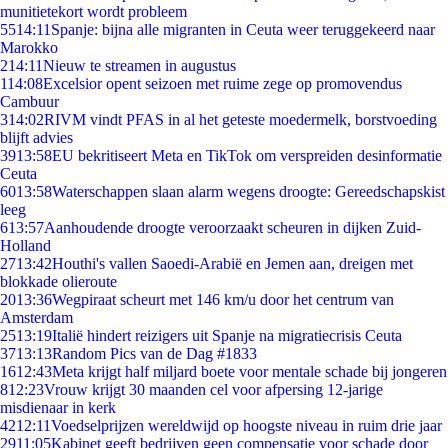
munitietekort wordt probleem
55
14:11
Spanje: bijna alle migranten in Ceuta weer teruggekeerd naar
Marokko
2
14:11
Nieuw te streamen in augustus
1
14:08
Excelsior opent seizoen met ruime zege op promovendus
Cambuur
3
14:02
RIVM vindt PFAS in al het geteste moedermelk, borstvoeding
blijft advies
39
13:58
EU bekritiseert Meta en TikTok om verspreiden desinformatie
Ceuta
60
13:58
Waterschappen slaan alarm wegens droogte: Gereedschapskist
leeg
6
13:57
Aanhoudende droogte veroorzaakt scheuren in dijken Zuid-
Holland
27
13:42
Houthi's vallen Saoedi-Arabië en Jemen aan, dreigen met
blokkade olieroute
20
13:36
Wegpiraat scheurt met 146 km/u door het centrum van
Amsterdam
25
13:19
Italië hindert reizigers uit Spanje na migratiecrisis Ceuta
37
13:13
Random Pics van de Dag #1833
16
12:43
Meta krijgt half miljard boete voor mentale schade bij jongeren
8
12:23
Vrouw krijgt 30 maanden cel voor afpersing 12-jarige
misdienaar in kerk
42
12:11
Voedselprijzen wereldwijd op hoogste niveau in ruim drie jaar
29
11:05
Kabinet geeft bedrijven geen compensatie voor schade door