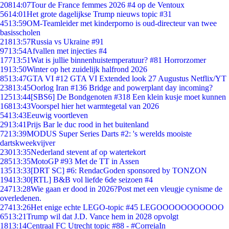
208
14:07
Tour de France femmes 2026 #4 op de Ventoux
56
14:01
Het grote dagelijkse Trump nieuws topic #31
45
13:59
OM-Teamleider met kinderporno is oud-directeur van twee
basisscholen
218
13:57
Russia vs Ukraine #91
97
13:54
Afvallen met injecties #4
177
13:51
Wat is jullie binnenhuistemperatuur? #81 Horrorzomer
19
13:50
Winter op het zuidelijk halfrond 2026
85
13:47
GTA VI #12 GTA VI Extended look 27 Augustus Netflix/YT
238
13:45
Oorlog Iran #136 Bridge and powerplant day incoming?
125
13:44
[SBS6] De Bondgenoten #318 Een klein kusje moet kunnen
168
13:43
Voorspel hier het warmtegetal van 2026
54
13:43
Eeuwig voortleven
29
13:41
Prijs Bar le duc rood in het buitenland
72
13:39
MODUS Super Series Darts #2: 's werelds mooiste
dartskweekvijver
230
13:35
Nederland stevent af op watertekort
285
13:35
MotoGP #93 Met de TT in Assen
135
13:33
[DRT SC] #6: RendacGoden sponsored by TONZON
194
13:30
[RTL] B&B vol liefde 6de seizoen #4
247
13:28
Wie gaan er dood in 2026?Post met een vleugje cynisme de
overledenen.
274
13:26
Het enige echte LEGO-topic #45 LEGOOOOOOOOOOO
65
13:21
Trump wil dat J.D. Vance hem in 2028 opvolgt
18
13:14
Centraal FC Utrecht topic #88 - #CorreiaIn