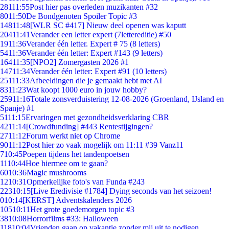
281
11:55
Post hier pas overleden muzikanten #32
80
11:50
De Bondgenoten Spoiler Topic #3
148
11:48
[WLR SC #417] Nieuw deel openen was kaputt
204
11:41
Verander een letter expert (7lettereditie) #50
19
11:36
Verander één letter. Expert # 75 (8 letters)
54
11:36
Verander één letter: Expert #143 (9 letters)
164
11:35
[NPO2] Zomergasten 2026 #1
147
11:34
Verander één letter: Expert #91 (10 letters)
251
11:33
Afbeeldingen die je gemaakt hebt met AI
83
11:23
Wat koopt 1000 euro in jouw hobby?
259
11:16
Totale zonsverduistering 12-08-2026 (Groenland, IJsland en
Spanje) #1
51
11:15
Ervaringen met gezondheidsverklaring CBR
42
11:14
[Crowdfunding] #443 Rentestijgingen?
27
11:12
Forum werkt niet op Chrome
90
11:12
Post hier zo vaak mogelijk om 11:11 #39 Vanz11
7
10:45
Poepen tijdens het tandenpoetsen
11
10:44
Hoe hiermee om te gaan?
60
10:36
Magic mushrooms
12
10:31
Opmerkelijke foto's van Funda #243
223
10:15
[Live Eredivisie #1784] Dying seconds van het seizoen!
0
10:14
[KERST] Adventskalenders 2026
105
10:11
Het grote goedemorgen topic #3
38
10:08
Horrorfilms #33: Halloween
118
10:04
Vrienden gaan op vakantie zonder mij uit te nodigen