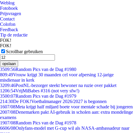
Weblog
Fotoboek
Prijsvragen
Contact
Colofon
Feedback
Tip de redactie
FOK!
FOK!
Scrollbar gebruiken
opslaan
35
09:56
Random Pics van de Dag #1980
8
09:49
Vrouw krijgt 30 maanden cel voor afpersing 12-jarige
misdienaar in kerk
32
09:46
PostNL-bezorger steekt bewoner na ruzie over pakket
12
06:54
VrijMiBabes #316 (not very sfw!)
35
00:07
Random Pics van de Dag #1979
2
14:30
De FOK!Voetbalmanager 2026/2027 is begonnen
16
07/08
Meta krijgt half miljard boete voor mentale schade bij jongeren
20
07/08
Denemarken pakt AI-gebruik in scholen aan: extra mondelinge
examens
19
07/08
Random Pics van de Dag #1978
66
06/08
Onlyfans-model met G-cup wil als NASA-ambassadeur naar