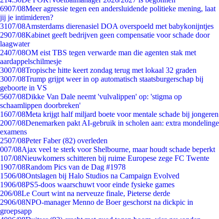
69
07/08
Meer agressie tegen een andersluidende politieke mening, laat
jij je intimideren?
31
07/08
Amsterdams dierenasiel DOA overspoeld met babykonijntjes
29
07/08
Kabinet geeft bedrijven geen compensatie voor schade door
laagwater
24
07/08
OM eist TBS tegen verwarde man die agenten stak met
aardappelschilmesje
30
07/08
Tropische hitte keert zondag terug met lokaal 32 graden
30
07/08
Trump grijpt weer in op automatisch staatsburgerschap bij
geboorte in VS
56
07/08
Dikke Van Dale neemt 'vulvalippen' op: 'stigma op
schaamlippen doorbreken'
16
07/08
Meta krijgt half miljard boete voor mentale schade bij jongeren
20
07/08
Denemarken pakt AI-gebruik in scholen aan: extra mondelinge
examens
25
07/08
Peter Faber (82) overleden
0
07/08
Ajax veel te sterk voor Shelbourne, maar houdt schade beperkt
1
07/08
Nieuwkomers schitteren bij ruime Europese zege FC Twente
19
07/08
Random Pics van de Dag #1978
15
06/08
Ontslagen bij Halo Studios na Campaign Evolved
19
06/08
PS5-doos waarschuwt voor einde fysieke games
2
06/08
Le Court wint na nerveuze finale, Pieterse derde
29
06/08
NPO-manager Menno de Boer geschorst na dickpic in
groepsapp