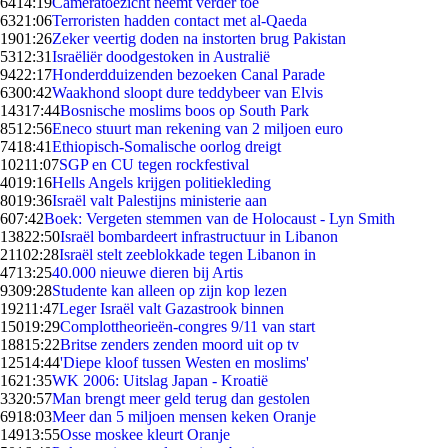
64
14:19
Cameratoezicht neemt verder toe
63
21:06
Terroristen hadden contact met al-Qaeda
19
01:26
Zeker veertig doden na instorten brug Pakistan
53
12:31
Israëliër doodgestoken in Australië
94
22:17
Honderdduizenden bezoeken Canal Parade
63
00:42
Waakhond sloopt dure teddybeer van Elvis
143
17:44
Bosnische moslims boos op South Park
85
12:56
Eneco stuurt man rekening van 2 miljoen euro
74
18:41
Ethiopisch-Somalische oorlog dreigt
102
11:07
SGP en CU tegen rockfestival
40
19:16
Hells Angels krijgen politiekleding
80
19:36
Israël valt Palestijns ministerie aan
6
07:42
Boek: Vergeten stemmen van de Holocaust - Lyn Smith
138
22:50
Israël bombardeert infrastructuur in Libanon
211
02:28
Israël stelt zeeblokkade tegen Libanon in
47
13:25
40.000 nieuwe dieren bij Artis
93
09:28
Studente kan alleen op zijn kop lezen
192
11:47
Leger Israël valt Gazastrook binnen
150
19:29
Complottheorieën-congres 9/11 van start
188
15:22
Britse zenders zenden moord uit op tv
125
14:44
'Diepe kloof tussen Westen en moslims'
16
21:35
WK 2006: Uitslag Japan - Kroatië
33
20:57
Man brengt meer geld terug dan gestolen
69
18:03
Meer dan 5 miljoen mensen keken Oranje
149
13:55
Osse moskee kleurt Oranje