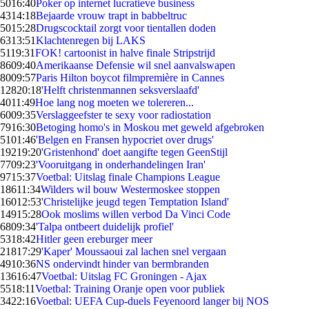
50
16:40
Poker op internet lucratieve business
43
14:18
Bejaarde vrouw trapt in babbeltruc
50
15:28
Drugscocktail zorgt voor tientallen doden
63
13:51
Klachtenregen bij LAKS
51
19:31
FOK! cartoonist in halve finale Stripstrijd
86
09:40
Amerikaanse Defensie wil snel aanvalswapen
80
09:57
Paris Hilton boycot filmpremière in Cannes
128
20:18
'Helft christenmannen seksverslaafd'
40
11:49
Hoe lang nog moeten we tolereren...
60
09:35
Verslaggeefster te sexy voor radiostation
79
16:30
Betoging homo's in Moskou met geweld afgebroken
51
01:46
'Belgen en Fransen hypocriet over drugs'
192
19:20
'Gristenhond' doet aangifte tegen GeenStijl
77
09:23
'Vooruitgang in onderhandelingen Iran'
97
15:37
Voetbal: Uitslag finale Champions League
186
11:34
Wilders wil bouw Westermoskee stoppen
160
12:53
'Christelijke jeugd tegen Temptation Island'
149
15:28
Ook moslims willen verbod Da Vinci Code
68
09:34
'Talpa ontbeert duidelijk profiel'
53
18:42
Hitler geen ereburger meer
218
17:29
'Kaper' Moussaoui zal lachen snel vergaan
49
10:36
NS ondervindt hinder van bermbranden
136
16:47
Voetbal: Uitslag FC Groningen - Ajax
55
18:11
Voetbal: Training Oranje open voor publiek
34
22:16
Voetbal: UEFA Cup-duels Feyenoord langer bij NOS