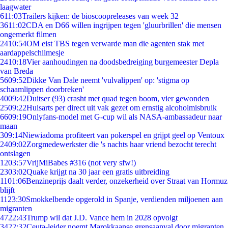
laagwater
6
11:03
Trailers kijken: de bioscoopreleases van week 32
36
11:02
CDA en D66 willen ingrijpen tegen 'gluurbrillen' die mensen
ongemerkt filmen
24
10:54
OM eist TBS tegen verwarde man die agenten stak met
aardappelschilmesje
24
10:18
Vier aanhoudingen na doodsbedreiging burgemeester Depla
van Breda
56
09:52
Dikke Van Dale neemt 'vulvalippen' op: 'stigma op
schaamlippen doorbreken'
40
09:42
Duitser (93) crasht met quad tegen boom, vier gewonden
25
09:22
Huisarts per direct uit vak gezet om ernstig alcoholmisbruik
66
09:19
Onlyfans-model met G-cup wil als NASA-ambassadeur naar
maan
3
09:14
Niewiadoma profiteert van pokerspel en grijpt geel op Ventoux
24
09:02
Zorgmedewerkster die 's nachts haar vriend bezocht terecht
ontslagen
12
03:57
VrijMiBabes #316 (not very sfw!)
23
03:02
Quake krijgt na 30 jaar een gratis uitbreiding
11
01:06
Benzineprijs daalt verder, onzekerheid over Straat van Hormuz
blijft
11
23:30
Smokkelbende opgerold in Spanje, verdienden miljoenen aan
migranten
47
22:43
Trump wil dat J.D. Vance hem in 2028 opvolgt
34
22:32
Ceuta-leider noemt Marokkaanse grensaanval door migranten