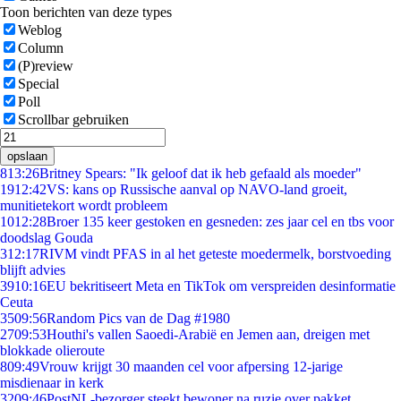
Toon berichten van deze types
Weblog
Column
(P)review
Special
Poll
Scrollbar gebruiken
opslaan
8
13:26
Britney Spears: "Ik geloof dat ik heb gefaald als moeder"
19
12:42
VS: kans op Russische aanval op NAVO-land groeit,
munitietekort wordt probleem
10
12:28
Broer 135 keer gestoken en gesneden: zes jaar cel en tbs voor
doodslag Gouda
3
12:17
RIVM vindt PFAS in al het geteste moedermelk, borstvoeding
blijft advies
39
10:16
EU bekritiseert Meta en TikTok om verspreiden desinformatie
Ceuta
35
09:56
Random Pics van de Dag #1980
27
09:53
Houthi's vallen Saoedi-Arabië en Jemen aan, dreigen met
blokkade olieroute
8
09:49
Vrouw krijgt 30 maanden cel voor afpersing 12-jarige
misdienaar in kerk
32
09:46
PostNL-bezorger steekt bewoner na ruzie over pakket