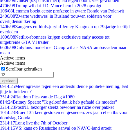
40
06/08
Duitser (93) crasht met quad tegen boom, vier gewonden
47
06/08
Trump wil dat J.D. Vance hem in 2028 opvolgt
1
06/08
Lemmen boekt eerste profzege in zware Ronde van Polen-rit
24
06/08
'Zwarte weduwes' in Rusland trouwen soldaten voor
overlijdensuitkering
14
06/08
Zangeres en Idols-jurylid Jerney Kaagman op 79-jarige leeftijd
overleden
10
06/08
Netflix-abonnees krijgen exclusieve early access tot
uitgebreide GTA VI trailer
66
06/08
Onlyfans-model met G-cup wil als NASA-ambassadeur naar
maan
Actieve items
Actieve items
Scrollbar gebruiken
opslaan
69
14:25
Meer agressie tegen een andersluidende politieke mening, laat
jij je intimideren?
35
14:24
Random Pics van de Dag #1980
8
14:24
Britney Spears: "Ik geloof dat ik heb gefaald als moeder"
32
14:23
PostNL-bezorger steekt bewoner na ruzie over pakket
10
14:23
Broer 135 keer gestoken en gesneden: zes jaar cel en tbs voor
doodslag Gouda
23
14:17
Long live the 7th of October
19
14:15
VS: kans op Russische aanval op NAVO-land groeit,