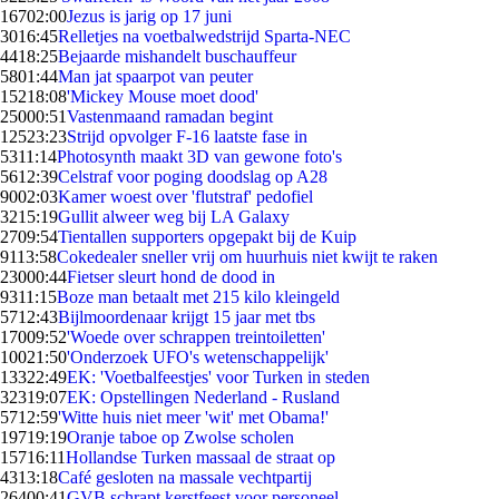
167
02:00
Jezus is jarig op 17 juni
30
16:45
Relletjes na voetbalwedstrijd Sparta-NEC
44
18:25
Bejaarde mishandelt buschauffeur
58
01:44
Man jat spaarpot van peuter
152
18:08
'Mickey Mouse moet dood'
250
00:51
Vastenmaand ramadan begint
125
23:23
Strijd opvolger F-16 laatste fase in
53
11:14
Photosynth maakt 3D van gewone foto's
56
12:39
Celstraf voor poging doodslag op A28
90
02:03
Kamer woest over 'flutstraf' pedofiel
32
15:19
Gullit alweer weg bij LA Galaxy
27
09:54
Tientallen supporters opgepakt bij de Kuip
91
13:58
Cokedealer sneller vrij om huurhuis niet kwijt te raken
230
00:44
Fietser sleurt hond de dood in
93
11:15
Boze man betaalt met 215 kilo kleingeld
57
12:43
Bijlmoordenaar krijgt 15 jaar met tbs
170
09:52
'Woede over schrappen treintoiletten'
100
21:50
'Onderzoek UFO's wetenschappelijk'
133
22:49
EK: 'Voetbalfeestjes' voor Turken in steden
323
19:07
EK: Opstellingen Nederland - Rusland
57
12:59
'Witte huis niet meer 'wit' met Obama!'
197
19:19
Oranje taboe op Zwolse scholen
157
16:11
Hollandse Turken massaal de straat op
43
13:18
Café gesloten na massale vechtpartij
264
00:41
GVB schrapt kerstfeest voor personeel