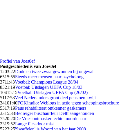
Profiel van Joes0ef
Postgeschiedenis van Joes0ef
12
03:22
Dode en twee zwaargewonden bij ongeval
65
15:55
Steeds meer mensen naar psycholoog
37
11:43
Voetbal: Champions League 28/04
83
21:19
Voetbal: Uitslagen UEFA Cup 18/03
104
15:15
Voetbal: Uitslagen UEFA Cup (26/02)
51
17:58
Veel Nederlanders groot deel pensioen kwijt
341
01:40
FOK!radio: Weblogs in actie tegen scheppingsbrochure
53
17:19
Paus rehabiliteert ontkenner gaskamers
33
15:33
Bedreiger buschauffeur Delft aangehouden
75
20:20
De Vries ontmaskert echte moordenaar
23
19:52
Lange files door mist
52
23:25
'Swaffelen' is Woord van het jaar 2008