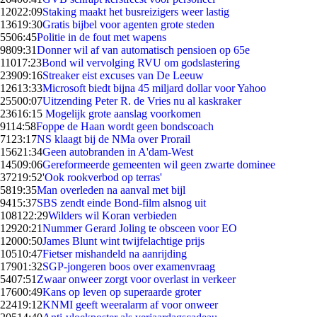
120
22:09
Staking maakt het busreizigers weer lastig
136
19:30
Gratis bijbel voor agenten grote steden
55
06:45
Politie in de fout met wapens
98
09:31
Donner wil af van automatisch pensioen op 65e
110
17:23
Bond wil vervolging RVU om godslastering
239
09:16
Streaker eist excuses van De Leeuw
126
13:33
Microsoft biedt bijna 45 miljard dollar voor Yahoo
255
00:07
Uitzending Peter R. de Vries nu al kaskraker
236
16:15
Mogelijk grote aanslag voorkomen
91
14:58
Foppe de Haan wordt geen bondscoach
71
23:17
NS klaagt bij de NMa over Prorail
156
21:34
Geen autobranden in A'dam-West
145
09:06
Gereformeerde gemeenten wil geen zwarte dominee
372
19:52
'Ook rookverbod op terras'
58
19:35
Man overleden na aanval met bijl
94
15:37
SBS zendt einde Bond-film alsnog uit
1081
22:29
Wilders wil Koran verbieden
129
20:21
Nummer Gerard Joling te obsceen voor EO
120
00:50
James Blunt wint twijfelachtige prijs
105
10:47
Fietser mishandeld na aanrijding
179
01:32
SGP-jongeren boos over examenvraag
54
07:51
Zwaar onweer zorgt voor overlast in verkeer
176
00:49
Kans op leven op superaarde groter
224
19:12
KNMI geeft weeralarm af voor onweer