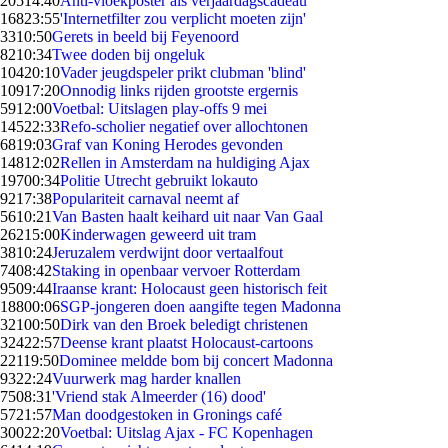
205
14:40
Anti-vloekposter als verjaardagscadeau
168
23:55
'Internetfilter zou verplicht moeten zijn'
33
10:50
Gerets in beeld bij Feyenoord
82
10:34
Twee doden bij ongeluk
104
20:10
Vader jeugdspeler prikt clubman 'blind'
109
17:20
Onnodig links rijden grootste ergernis
59
12:00
Voetbal: Uitslagen play-offs 9 mei
145
22:33
Refo-scholier negatief over allochtonen
68
19:03
Graf van Koning Herodes gevonden
148
12:02
Rellen in Amsterdam na huldiging Ajax
197
00:34
Politie Utrecht gebruikt lokauto
92
17:38
Populariteit carnaval neemt af
56
10:21
Van Basten haalt keihard uit naar Van Gaal
262
15:00
Kinderwagen geweerd uit tram
38
10:24
Jeruzalem verdwijnt door vertaalfout
74
08:42
Staking in openbaar vervoer Rotterdam
95
09:44
Iraanse krant: Holocaust geen historisch feit
188
00:06
SGP-jongeren doen aangifte tegen Madonna
321
00:50
Dirk van den Broek beledigt christenen
324
22:57
Deense krant plaatst Holocaust-cartoons
221
19:50
Dominee meldde bom bij concert Madonna
93
22:24
Vuurwerk mag harder knallen
75
08:31
'Vriend stak Almeerder (16) dood'
57
21:57
Man doodgestoken in Gronings café
300
22:20
Voetbal: Uitslag Ajax - FC Kopenhagen