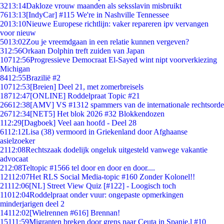
32
13:14
Dakloze vrouw maanden als seksslavin misbruikt
76
13:13
[IndyCar] #115 We're in Nashville Tennessee
20
13:10
Nieuwe Europese richtlijn: vaker repareren ipv vervangen
voor nieuw
50
13:02
Zou je vreemdgaan in een relatie kunnen vergeven?
3
12:56
Orkaan Dolphin treft zuiden van Japan
107
12:56
Progressieve Democraat El-Sayed wint nipt voorverkiezing
Michigan
84
12:55
Brazilië #2
107
12:53
[Breien] Deel 21, met zomerbreisels
187
12:47
[ONLINE] Roddelpraat Topic #21
266
12:38
[AMV] VS #1312 spammers van de internationale rechtsorde
267
12:34
[NET5] Het blok 2026 #32 Blokkendozen
1
12:29
[Dagboek] Veel aan hoofd - Deel 28
61
12:12
Lisa (38) vermoord in Griekenland door Afghaanse
asielzoeker
21
12:08
Rechtszaak dodelijk ongeluk uitgesteld vanwege vakantie
advocaat
2
12:08
Teltopic #1566 tel door en door en door....
121
12:07
Het RLS Social Media-topic #160 Zonder Kolonel!!
211
12:06
[NL] Street View Quiz [#122] - Loogisch toch
110
12:04
Roddelpraat onder vuur: ongepaste opmerkingen
minderjarigen deel 2
141
12:02
[Wielrennen #616] Brennan!
151
11:59
Migranten breken door grens naar Ceuta in Spanje,l #10