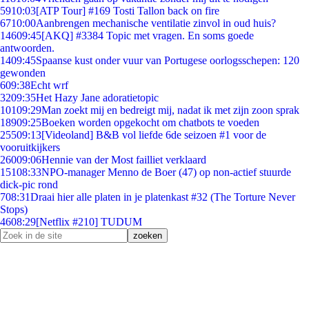
59
10:03
[ATP Tour] #169 Tosti Tallon back on fire
67
10:00
Aanbrengen mechanische ventilatie zinvol in oud huis?
146
09:45
[AKQ] #3384 Topic met vragen. En soms goede
antwoorden.
14
09:45
Spaanse kust onder vuur van Portugese oorlogsschepen: 120
gewonden
6
09:38
Echt wrf
32
09:35
Het Hazy Jane adoratietopic
101
09:29
Man zoekt mij en bedreigt mij, nadat ik met zijn zoon sprak
189
09:25
Boeken worden opgekocht om chatbots te voeden
255
09:13
[Videoland] B&B vol liefde 6de seizoen #1 voor de
vooruitkijkers
260
09:06
Hennie van der Most failliet verklaard
151
08:33
NPO-manager Menno de Boer (47) op non-actief stuurde
dick-pic rond
7
08:31
Draai hier alle platen in je platenkast #32 (The Torture Never
Stops)
46
08:29
[Netflix #210] TUDUM