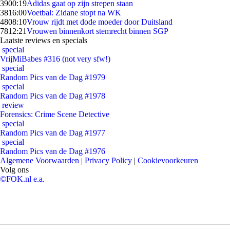
39
00:19
Adidas gaat op zijn strepen staan
38
16:00
Voetbal: Zidane stopt na WK
48
08:10
Vrouw rijdt met dode moeder door Duitsland
78
12:21
Vrouwen binnenkort stemrecht binnen SGP
Laatste reviews en specials
special
VrijMiBabes #316 (not very sfw!)
special
Random Pics van de Dag #1979
special
Random Pics van de Dag #1978
review
Forensics: Crime Scene Detective
special
Random Pics van de Dag #1977
special
Random Pics van de Dag #1976
Algemene Voorwaarden
|
Privacy Policy
|
Cookievoorkeuren
Volg ons
©FOK.nl e.a.