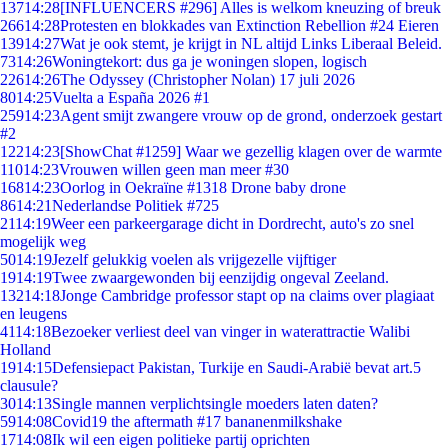
137
14:28
[INFLUENCERS #296] Alles is welkom kneuzing of breuk
266
14:28
Protesten en blokkades van Extinction Rebellion #24 Eieren
139
14:27
Wat je ook stemt, je krijgt in NL altijd Links Liberaal Beleid.
73
14:26
Woningtekort: dus ga je woningen slopen, logisch
226
14:26
The Odyssey (Christopher Nolan) 17 juli 2026
80
14:25
Vuelta a España 2026 #1
259
14:23
Agent smijt zwangere vrouw op de grond, onderzoek gestart
#2
122
14:23
[ShowChat #1259] Waar we gezellig klagen over de warmte
110
14:23
Vrouwen willen geen man meer #30
168
14:23
Oorlog in Oekraïne #1318 Drone baby drone
86
14:21
Nederlandse Politiek #725
21
14:19
Weer een parkeergarage dicht in Dordrecht, auto's zo snel
mogelijk weg
50
14:19
Jezelf gelukkig voelen als vrijgezelle vijftiger
19
14:19
Twee zwaargewonden bij eenzijdig ongeval Zeeland.
132
14:18
Jonge Cambridge professor stapt op na claims over plagiaat
en leugens
41
14:18
Bezoeker verliest deel van vinger in waterattractie Walibi
Holland
19
14:15
Defensiepact Pakistan, Turkije en Saudi-Arabië bevat art.5
clausule?
30
14:13
Single mannen verplichtsingle moeders laten daten?
59
14:08
Covid19 the aftermath #17 bananenmilkshake
17
14:08
Ik wil een eigen politieke partij oprichten