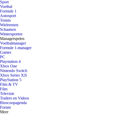
Sport
Voetbal
Formule 1
Autosport
Tennis
Wielrennen
Schaatsen
Wintersporten
Managerspelen
Voetbalmanager
Formule 1-manager
Games
PC
Playstation 4
Xbox One
Nintendo Switch
Xbox Series X|S
PlayStation 5
Film & TV
Film
Televisie
Trailers en Videos
Bioscoopagenda
Forum
Meer