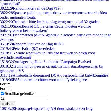
'gruweldaad'
38
22:29
Random Pics van de Dag #1977
38
22:28
Spaanse politie: minstens tien voor terrorisme veroordeelden
onder migranten Ceuta
30
22:20
Tropische hitte keert zondag terug met lokaal 32 graden
46
21:30
Spoedberaad EU na crisis Ceuta, moeten we onze
buitengrenzen beter bewaken?
20
21:01
Denemarken pakt AI-gebruik in scholen aan: extra mondelinge
examens
35
19:58
Random Pics van de Dag #1979
25
19:43
Peter Faber (82) overleden
24
18:41
'Zwarte weduwes' in Rusland trouwen soldaten voor
overlijdensuitkering
15
18:32
Ontslagen bij Halo Studios na Campaign Evolved
30
18:32
Trump grijpt weer in op automatisch staatsburgerschap bij
geboorte in VS
31
18:19
Amsterdams dierenasiel DOA overspoeld met babykonijntjes
19
18:06
PS5-doos waarschuwt voor einde fysieke games
Forum
Forum
Scrollbar gebruiken
opslaan
108
14:28
Koopzegels sparen bij AH duurt straks 2x zo lang