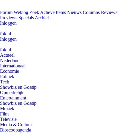
Forum
Weblog
Zoek
Actieve Items
Nieuws
Columns
Reviews
Previews
Specials
Archief
Inloggen
fok.nl
Inloggen
fok.nl
Actueel
Nederland
Internationaal
Economie
Politiek
Tech
Showbiz en Gossip
Opmerkelijk
Entertainment
Showbiz en Gossip
Muziek
Film
Televisie
Media & Cultuur
Bioscoopagenda